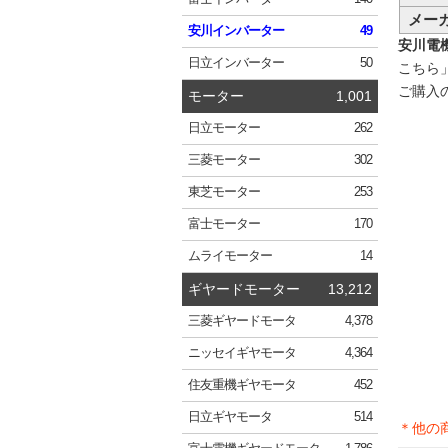
メー
安川
インバーター
49
安川電機 
日立
インバーター
50
こちら
ご購入
モーター
1,001
日立
モーター
262
三菱
モーター
302
東芝
モーター
253
富士
モーター
170
ムライ
モーター
14
ギヤードモーター
13,212
三菱
ギヤードモータ
4,378
ニッセイ
ギヤモータ
4,364
住友重機
ギヤモータ
452
日立
ギヤモータ
514
＊他の