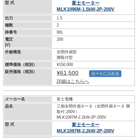
型 式
富士モーター
MLK1096M-1.5kW-
2P-200V
出力
1.5
極数
2
枠番号
90L
電圧
200
(V)
外被構造
全閉外扇型
脚取付型
標準価格（税別）
¥150,000
販売価格（税別）
¥61,500
カートに入れる
詳細はこちらへ
メーカー名
富士電機
品名
三相全閉外扇モータ（全閉外扇モータ 脚
取付 200V）
MLK1097M-2.2kW-
2P-200V
型 式
富士モーター
MLK1097M-2.2kW-
2P-200V