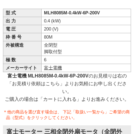
型 式
MLH8085M-0.4kW-6P-200V
出 力
0.4 (kW)
電 圧
200 (V)
枠 番 号
80M
外被構造
全閉型
脚取付型
極 数
6
メーカーサイト
富士電機
富士電機 MLH8085M-0.4kW-6P-200V
のお見積りは右の
「お見積り依頼はこちら」よりお気軽にお申し出くださ
い。
ご購入の場合は「カートに入れる」よりお進みください。
＊他の商品を選び直す場合は、 下記「取扱い一覧から」ご希望の商
品（型式）をクリックしてください。
富士モーター 三相全閉外扇モータ（全閉外