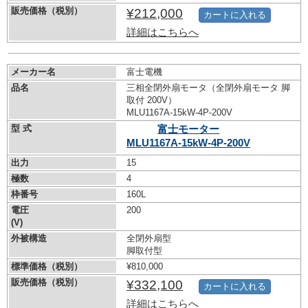
販売価格（税別）
¥212,000
カートに入れる
詳細はこちらへ
メーカー名
富士電機
品名
三相全閉外扇モータ（全閉外扇モータ 脚
取付 200V）
MLU1167A-15kW-
4P-200V
型 式
富士モーター
MLU1167A-15kW-
4P-200V
出力
15
極数
4
枠番号
160L
電圧
200
(V)
外被構造
全閉外扇型
脚取付型
標準価格（税別）
¥810,000
販売価格（税別）
¥332,100
カートに入れる
詳細はこちらへ