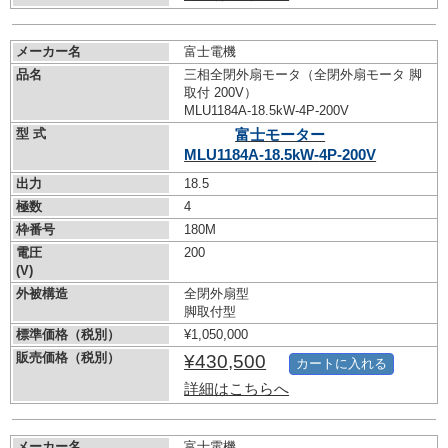
メーカー名
富士電機
品名
三相全閉外扇モータ（全閉外扇モータ 脚
取付 200V）
MLU1184A-18.5kW-
4P-200V
型 式
富士モーター
MLU1184A-18.5kW-
4P-200V
出力
18.5
極数
4
枠番号
180M
電圧
200
(V)
外被構造
全閉外扇型
脚取付型
標準価格（税別）
¥1,050,000
販売価格（税別）
¥430,500
カートに入れる
詳細はこちらへ
メーカー名
富士電機