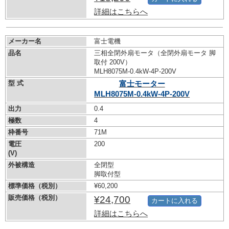
詳細はこちらへ
メーカー名
富士電機
品名
三相全閉外扇モータ（全閉外扇モータ 脚
取付 200V）
MLH8075M-0.4kW-
4P-200V
型 式
富士モーター
MLH8075M-0.4kW-
4P-200V
出力
0.4
極数
4
枠番号
71M
電圧
200
(V)
外被構造
全閉型
脚取付型
標準価格（税別）
¥60,200
販売価格（税別）
¥24,700
カートに入れる
詳細はこちらへ