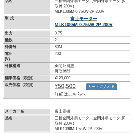
品名
三相全閉外扇モータ（全閉外扇モータ 脚
取付 200V）
MLK1085M-0.75kW-
2P-200V
型 式
富士モーター
MLK1085M-0.75kW-
2P-200V
出力
0.75
極数
2
枠番号
80M
電圧
200
(V)
外被構造
全閉外扇型
脚取付型
標準価格（税別）
¥123,000
販売価格（税別）
¥50,500
カートに入れる
詳細はこちらへ
メーカー名
富士電機
品名
三相全閉外扇モータ（全閉外扇モータ 脚
取付 200V）
MLK1096M-1.5kW-
2P-200V