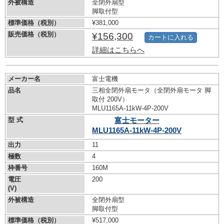
外被構造
全閉外扇型
脚取付型
標準価格（税別）
¥381,000
販売価格（税別）
¥156,300
カートに入れる
詳細はこちらへ
メーカー名
富士電機
品名
三相全閉外扇モータ（全閉外扇モータ 脚
取付 200V）
MLU1165A-11kW-
4P-200V
型 式
富士モーター
MLU1165A-11kW-
4P-200V
出力
11
極数
4
枠番号
160M
電圧
200
(V)
外被構造
全閉外扇型
脚取付型
標準価格（税別）
¥517,000