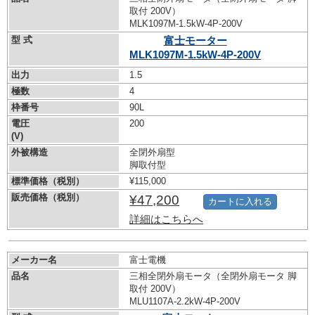
取付 200V）
MLK1097M-1.5kW-
4P-200V
型 式
富士モーター
MLK1097M-1.5kW-
4P-200V
出力
1.5
極数
4
枠番号
90L
電圧
200
(V)
外被構造
全閉外扇型
脚取付型
標準価格（税別）
¥115,000
販売価格（税別）
¥47,200
カートに入れる
詳細はこちらへ
メーカー名
富士電機
品名
三相全閉外扇モータ（全閉外扇モータ 脚
取付 200V）
MLU1107A-2.2kW-
4P-200V