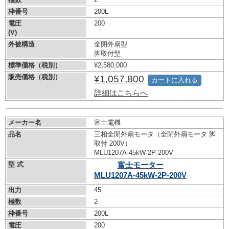
枠番号
200L
電圧
200
(V)
外被構造
全閉外扇型
脚取付型
標準価格（税別）
¥2,580,000
販売価格（税別）
¥1,057,800
カートに入れる
詳細はこちらへ
メーカー名
富士電機
品名
三相全閉外扇モータ（全閉外扇モータ 脚
取付 200V）
MLU1207A-45kW-
2P-200V
型 式
富士モーター
MLU1207A-45kW-
2P-200V
出力
45
極数
2
枠番号
200L
電圧
200