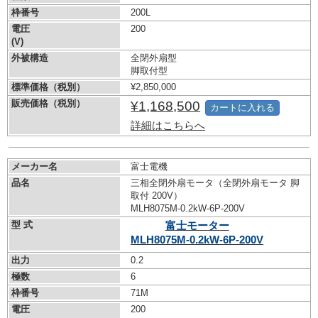
枠番号
200L
電圧
200
(V)
外被構造
全閉外扇型
脚取付型
標準価格（税別）
¥2,850,000
販売価格（税別）
¥1,168,500
カートに入れる
詳細はこちらへ
メーカー名
富士電機
品名
三相全閉外扇モータ（全閉外扇モータ 脚
取付 200V）
MLH8075M-0.2kW-
6P-200V
型 式
富士モーター
MLH8075M-0.2kW-
6P-200V
出力
0.2
極数
6
枠番号
71M
電圧
200