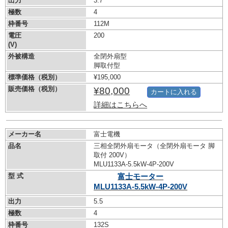
出力
3.7
極数
4
枠番号
112M
電圧
200
(V)
外被構造
全閉外扇型
脚取付型
標準価格（税別）
¥195,000
販売価格（税別）
¥80,000
カートに入れる
詳細はこちらへ
メーカー名
富士電機
品名
三相全閉外扇モータ（全閉外扇モータ 脚
取付 200V）
MLU1133A-5.5kW-
4P-200V
型 式
富士モーター
MLU1133A-5.5kW-
4P-200V
出力
5.5
極数
4
枠番号
132S