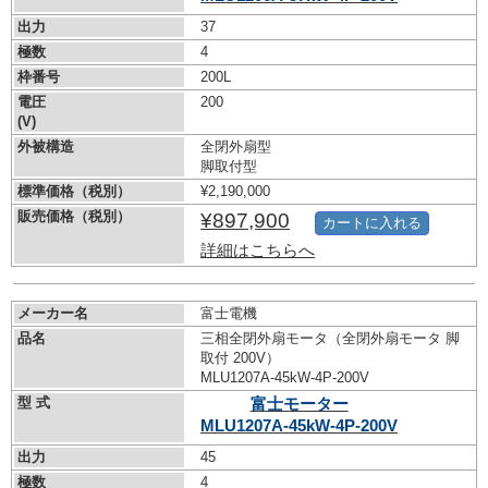
出力
37
極数
4
枠番号
200L
電圧
200
(V)
外被構造
全閉外扇型
脚取付型
標準価格（税別）
¥2,190,000
販売価格（税別）
¥897,900
カートに入れる
詳細はこちらへ
メーカー名
富士電機
品名
三相全閉外扇モータ（全閉外扇モータ 脚
取付 200V）
MLU1207A-45kW-
4P-200V
型 式
富士モーター
MLU1207A-45kW-
4P-200V
出力
45
極数
4