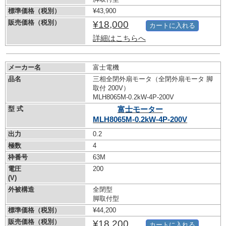
標準価格（税別）
¥43,900
販売価格（税別）
¥18,000
カートに入れる
詳細はこちらへ
メーカー名
富士電機
品名
三相全閉外扇モータ（全閉外扇モータ 脚
取付 200V）
MLH8065M-0.2kW-
4P-200V
型 式
富士モーター
MLH8065M-0.2kW-
4P-200V
出力
0.2
極数
4
枠番号
63M
電圧
200
(V)
外被構造
全閉型
脚取付型
標準価格（税別）
¥44,200
販売価格（税別）
¥18,200
カートに入れる