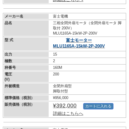
メーカー名
富士電機
品名
三相全閉外扇モータ（全閉外扇モータ 脚
取付 200V）
MLU1165A-15kW-
2P-200V
型 式
富士モーター
MLU1165A-15kW-
2P-200V
出力
15
極数
2
枠番号
160M
電圧
200
(V)
外被構造
全閉外扇型
脚取付型
標準価格（税別）
¥956,000
販売価格（税別）
¥392,000
カートに入れる
詳細はこちらへ