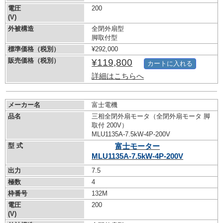
電圧
200
(V)
外被構造
全閉外扇型
脚取付型
標準価格（税別）
¥292,000
販売価格（税別）
¥119,800
カートに入れる
詳細はこちらへ
メーカー名
富士電機
品名
三相全閉外扇モータ（全閉外扇モータ 脚
取付 200V）
MLU1135A-7.5kW-
4P-200V
型 式
富士モーター
MLU1135A-7.5kW-
4P-200V
出力
7.5
極数
4
枠番号
132M
電圧
200
(V)