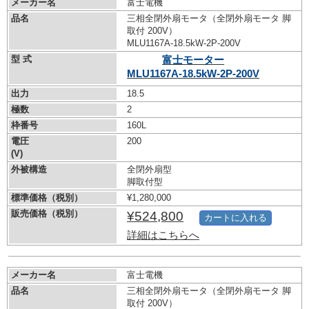
メーカー名
富士電機
品名
三相全閉外扇モータ（全閉外扇モータ 脚
取付 200V）
MLU1167A-18.5kW-
2P-200V
型 式
富士モーター
MLU1167A-18.5kW-
2P-200V
出力
18.5
極数
2
枠番号
160L
電圧
200
(V)
外被構造
全閉外扇型
脚取付型
標準価格（税別）
¥1,280,000
販売価格（税別）
¥524,800
カートに入れる
詳細はこちらへ
メーカー名
富士電機
品名
三相全閉外扇モータ（全閉外扇モータ 脚
取付 200V）