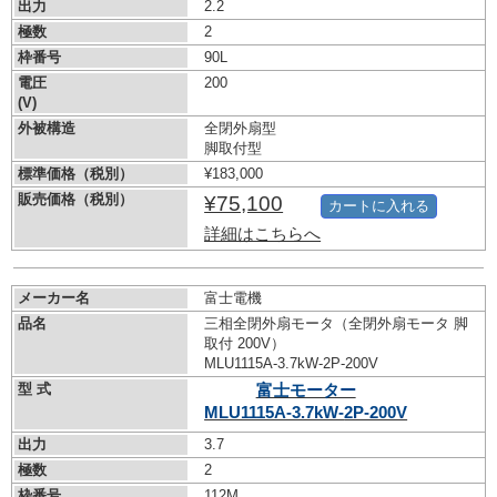
出力
2.2
極数
2
枠番号
90L
電圧
200
(V)
外被構造
全閉外扇型
脚取付型
標準価格（税別）
¥183,000
販売価格（税別）
¥75,100
カートに入れる
詳細はこちらへ
メーカー名
富士電機
品名
三相全閉外扇モータ（全閉外扇モータ 脚
取付 200V）
MLU1115A-3.7kW-
2P-200V
型 式
富士モーター
MLU1115A-3.7kW-
2P-200V
出力
3.7
極数
2
枠番号
112M