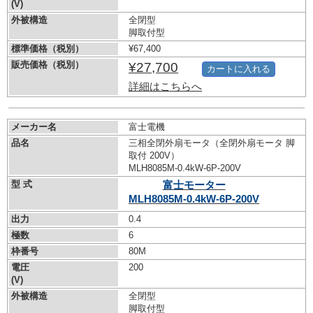
(V)
外被構造
全閉型
脚取付型
標準価格（税別）
¥67,400
販売価格（税別）
¥27,700
カートに入れる
詳細はこちらへ
メーカー名
富士電機
品名
三相全閉外扇モータ（全閉外扇モータ 脚
取付 200V）
MLH8085M-0.4kW-
6P-200V
型 式
富士モーター
MLH8085M-0.4kW-
6P-200V
出力
0.4
極数
6
枠番号
80M
電圧
200
(V)
外被構造
全閉型
脚取付型