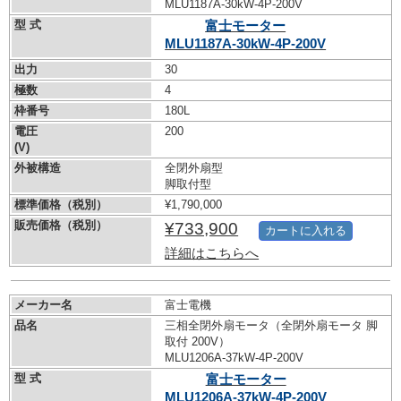
MLU1187A-30kW-
4P-200V
型 式
富士モーター
MLU1187A-30kW-
4P-200V
出力
30
極数
4
枠番号
180L
電圧
200
(V)
外被構造
全閉外扇型
脚取付型
標準価格（税別）
¥1,790,000
販売価格（税別）
¥733,900
カートに入れる
詳細はこちらへ
メーカー名
富士電機
品名
三相全閉外扇モータ（全閉外扇モータ 脚
取付 200V）
MLU1206A-37kW-
4P-200V
型 式
富士モーター
MLU1206A-37kW-
4P-200V