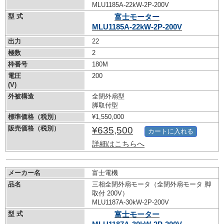
MLU1185A-22kW-
2P-200V
型 式
富士モーター
MLU1185A-22kW-
2P-200V
出力
22
極数
2
枠番号
180M
電圧
200
(V)
外被構造
全閉外扇型
脚取付型
標準価格（税別）
¥1,550,000
販売価格（税別）
¥635,500
カートに入れる
詳細はこちらへ
メーカー名
富士電機
品名
三相全閉外扇モータ（全閉外扇モータ 脚
取付 200V）
MLU1187A-30kW-
2P-200V
型 式
富士モーター