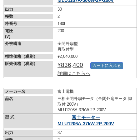
MLU1187A-30kW-
2P-200V
出力
30
極数
2
枠番号
180L
電圧
200
(V)
外被構造
全閉外扇型
脚取付型
標準価格（税別）
¥2,040,000
販売価格（税別）
¥836,400
カートに入れる
詳細はこちらへ
メーカー名
富士電機
品名
三相全閉外扇モータ（全閉外扇モータ 脚
取付 200V）
MLU1206A-37kW-
2P-200V
型 式
富士モーター
MLU1206A-37kW-
2P-200V
出力
37
極数
2