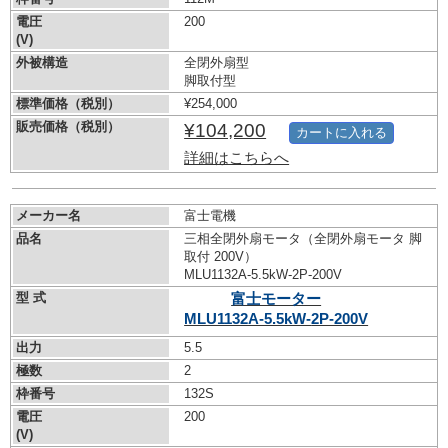
電圧
200
(V)
外被構造
全閉外扇型
脚取付型
標準価格（税別）
¥254,000
販売価格（税別）
¥104,200
カートに入れる
詳細はこちらへ
メーカー名
富士電機
品名
三相全閉外扇モータ（全閉外扇モータ 脚
取付 200V）
MLU1132A-5.5kW-
2P-200V
型 式
富士モーター
MLU1132A-5.5kW-
2P-200V
出力
5.5
極数
2
枠番号
132S
電圧
200
(V)