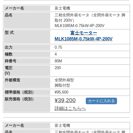
メーカー名
富士電機
品名
三相全閉外扇モータ（全閉外扇モータ 脚
取付 200V）
MLK1085M-0.75kW-
4P-200V
型 式
富士モーター
MLK1085M-0.75kW-
4P-200V
出力
0.75
極数
4
枠番号
80M
電圧
200
(V)
外被構造
全閉外扇型
脚取付型
標準価格（税別）
¥95,600
販売価格（税別）
¥39,200
カートに入れる
詳細はこちらへ
メーカー名
富士電機
品名
三相全閉外扇モータ（全閉外扇モータ 脚