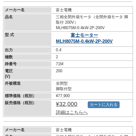
メーカー名
富士電機
品名
三相全閉外扇モータ（全閉外扇モータ 脚
取付 200V）
MLH8075M-0.4kW-
2P-200V
型 式
富士モーター
MLH8075M-0.4kW-
2P-200V
出力
0.4
極数
2
枠番号
71M
電圧
200
(V)
外被構造
全閉型
脚取付型
標準価格（税別）
¥77,900
販売価格（税別）
¥32,000
カートに入れる
詳細はこちらへ
メーカー名
富士電機