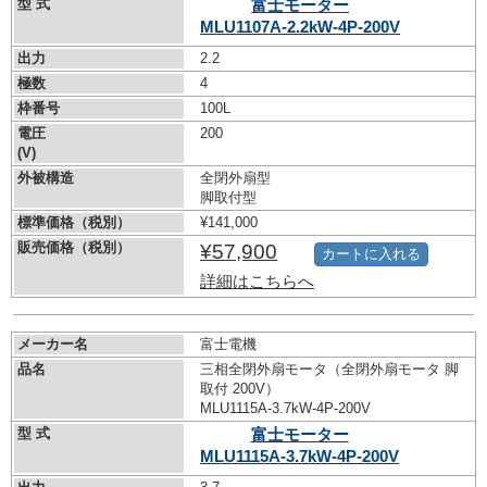
型 式
富士モーター
MLU1107A-2.2kW-
4P-200V
出力
2.2
極数
4
枠番号
100L
電圧
200
(V)
外被構造
全閉外扇型
脚取付型
標準価格（税別）
¥141,000
販売価格（税別）
¥57,900
カートに入れる
詳細はこちらへ
メーカー名
富士電機
品名
三相全閉外扇モータ（全閉外扇モータ 脚
取付 200V）
MLU1115A-3.7kW-
4P-200V
型 式
富士モーター
MLU1115A-3.7kW-
4P-200V