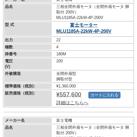
品名
三相全閉外扇モータ（全閉外扇モータ 脚
取付 200V）
MLU1185A-22kW-
4P-200V
型 式
富士モーター
MLU1185A-22kW-
4P-200V
出力
22
極数
4
枠番号
180M
電圧
200
(V)
外被構造
全閉外扇型
脚取付型
標準価格（税別）
¥1,360,000
販売価格（税別）
¥557,600
カートに入れる
詳細はこちらへ
メーカー名
富士電機
品名
三相全閉外扇モータ（全閉外扇モータ 脚
取付 200V）