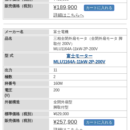
販売価格（税別）
¥189,900
カートに入れる
詳細はこちらへ
メーカー名
富士電機
品名
三相全閉外扇モータ（全閉外扇モータ 脚
取付 200V）
MLU1164A-11kW-
2P-200V
型 式
富士モーター
MLU1164A-11kW-
2P-200V
出力
11
極数
2
枠番号
160M
電圧
200
(V)
外被構造
全閉外扇型
脚取付型
標準価格（税別）
¥629,000
販売価格（税別）
¥257,900
カートに入れる
詳細はこちらへ