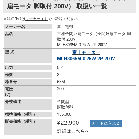
扇モータ 脚取付 200V） 取扱い一覧
※詳細仕様は
メーカサイト
でご確認ください。
メーカー名
富士電機
品名
三相全閉外扇モータ（全閉外扇モータ 脚
取付 200V）
MLH8065M-0.2kW-
2P-200V
型 式
富士モーター
MLH8065M-0.2kW-
2P-200V
出力
0.2
極数
2
枠番号
63M
電圧
200
(V)
外被構造
全閉型
脚取付型
標準価格（税別）
¥55,800
販売価格（税別）
¥22,900
カートに入れる
詳細はこちらへ