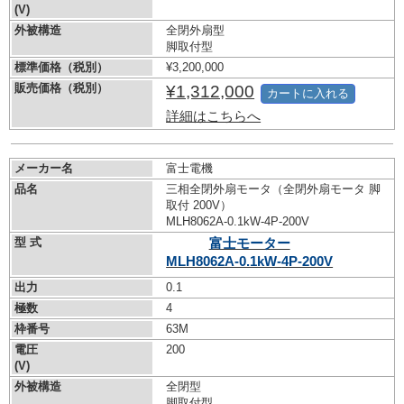
(V)
外被構造
全閉外扇型
脚取付型
標準価格（税別）
¥3,200,000
販売価格（税別）
¥1,312,000
カートに入れる
詳細はこちらへ
メーカー名
富士電機
品名
三相全閉外扇モータ（全閉外扇モータ 脚
取付 200V）
MLH8062A-0.1kW-
4P-200V
型 式
富士モーター
MLH8062A-0.1kW-
4P-200V
出力
0.1
極数
4
枠番号
63M
電圧
200
(V)
外被構造
全閉型
脚取付型