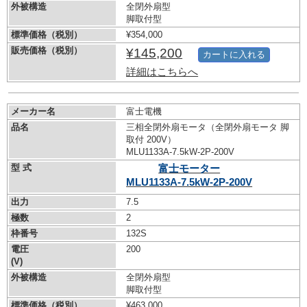
外被構造
全閉外扇型
脚取付型
標準価格（税別）
¥354,000
販売価格（税別）
¥145,200
カートに入れる
詳細はこちらへ
メーカー名
富士電機
品名
三相全閉外扇モータ（全閉外扇モータ 脚
取付 200V）
MLU1133A-7.5kW-
2P-200V
型 式
富士モーター
MLU1133A-7.5kW-
2P-200V
出力
7.5
極数
2
枠番号
132S
電圧
200
(V)
外被構造
全閉外扇型
脚取付型
標準価格（税別）
¥463,000