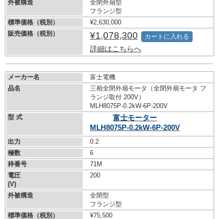
外被構造
全閉外扇型
フランジ型
標準価格（税別）
¥2,630,000
販売価格（税別）
¥1,078,300
カートに入れる
詳細はこちらへ
メーカー名
富士電機
品名
三相全閉外扇モータ（全閉外扇モータ フ
ランジ取付 200V）
MLH8075P-0.2kW-
6P-200V
型 式
富士モーター
MLH8075P-0.2kW-
6P-200V
出力
0.2
極数
6
枠番号
71M
電圧
200
(V)
外被構造
全閉型
フランジ型
標準価格（税別）
¥75,500