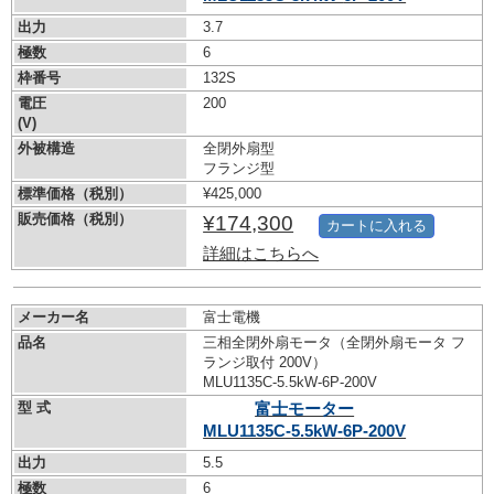
出力
3.7
極数
6
枠番号
132S
電圧
200
(V)
外被構造
全閉外扇型
フランジ型
標準価格（税別）
¥425,000
販売価格（税別）
¥174,300
カートに入れる
詳細はこちらへ
メーカー名
富士電機
品名
三相全閉外扇モータ（全閉外扇モータ フ
ランジ取付 200V）
MLU1135C-5.5kW-
6P-200V
型 式
富士モーター
MLU1135C-5.5kW-
6P-200V
出力
5.5
極数
6