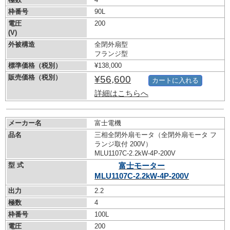
枠番号
90L
電圧
200
(V)
外被構造
全閉外扇型
フランジ型
標準価格（税別）
¥138,000
販売価格（税別）
¥56,600
カートに入れる
詳細はこちらへ
メーカー名
富士電機
品名
三相全閉外扇モータ（全閉外扇モータ フ
ランジ取付 200V）
MLU1107C-2.2kW-
4P-200V
型 式
富士モーター
MLU1107C-2.2kW-
4P-200V
出力
2.2
極数
4
枠番号
100L
電圧
200