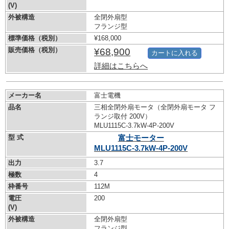
(V)
外被構造
全閉外扇型
フランジ型
標準価格（税別）
¥168,000
販売価格（税別）
¥68,900
カートに入れる
詳細はこちらへ
メーカー名
富士電機
品名
三相全閉外扇モータ（全閉外扇モータ フ
ランジ取付 200V）
MLU1115C-3.7kW-
4P-200V
型 式
富士モーター
MLU1115C-3.7kW-
4P-200V
出力
3.7
極数
4
枠番号
112M
電圧
200
(V)
外被構造
全閉外扇型
フランジ型