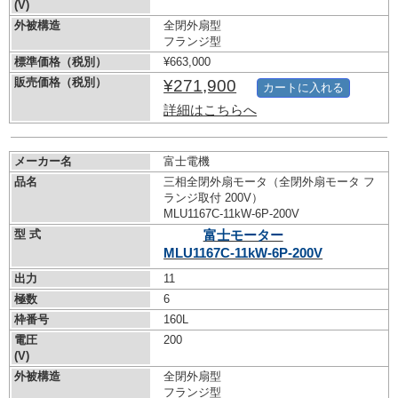
(V)
外被構造
全閉外扇型
フランジ型
標準価格（税別）
¥663,000
販売価格（税別）
¥271,900
カートに入れる
詳細はこちらへ
メーカー名
富士電機
品名
三相全閉外扇モータ（全閉外扇モータ フ
ランジ取付 200V）
MLU1167C-11kW-
6P-200V
型 式
富士モーター
MLU1167C-11kW-
6P-200V
出力
11
極数
6
枠番号
160L
電圧
200
(V)
外被構造
全閉外扇型
フランジ型