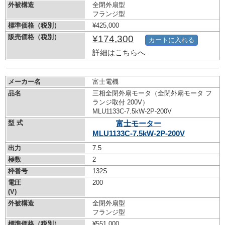
外被構造
全閉外扇型
フランジ型
標準価格（税別）
¥425,000
販売価格（税別）
¥174,300
カートに入れる
詳細はこちらへ
メーカー名
富士電機
品名
三相全閉外扇モータ（全閉外扇モータ フ
ランジ取付 200V）
MLU1133C-7.5kW-
2P-200V
型 式
富士モーター
MLU1133C-7.5kW-
2P-200V
出力
7.5
極数
2
枠番号
132S
電圧
200
(V)
外被構造
全閉外扇型
フランジ型
標準価格（税別）
¥551,000