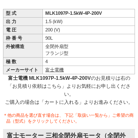
型 式
MLK1097P-1.5kW-4P-200V
出 力
1.5 (kW)
電 圧
200 (V)
枠 番 号
90L
外被構造
全閉外扇型
フランジ型
極 数
4
メーカーサイト
富士電機
富士電機 MLK1097P-1.5kW-4P-200V
のお見積りは右の
「お見積り依頼はこちら」よりお気軽にお申し出くださ
い。
ご購入の場合は「カートに入れる」よりお進みください。
＊他の商品を選び直す場合は、 下記「取扱い一覧から」ご希望の商
品（型式）をクリックしてください。
富士モーター 三相全閉外扇モータ（全閉外