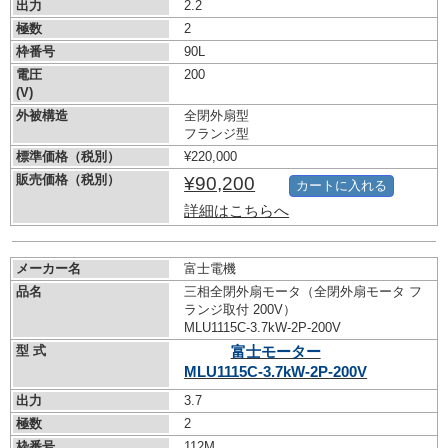
出力
2.2
極数
2
枠番号
90L
電圧
200
(V)
外被構造
全閉外扇型
フランジ型
標準価格（税別）
¥220,000
販売価格（税別）
¥90,200
カートに入れる
詳細はこちらへ
メーカー名
富士電機
品名
三相全閉外扇モータ（全閉外扇モータ フ
ランジ取付 200V）
MLU1115C-3.7kW-
2P-200V
型 式
富士モーター
MLU1115C-3.7kW-
2P-200V
出力
3.7
極数
2
枠番号
112M