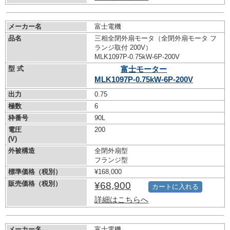
メーカー名
富士電機
品名
三相全閉外扇モータ（全閉外扇モータ フ
ランジ取付 200V）
MLK1097P-0.75kW-
6P-200V
型 式
富士モーター
MLK1097P-0.75kW-
6P-200V
出力
0.75
極数
6
枠番号
90L
電圧
200
(V)
外被構造
全閉外扇型
フランジ型
標準価格（税別）
¥168,000
販売価格（税別）
¥68,900
カートに入れる
詳細はこちらへ
メーカー名
富士電機