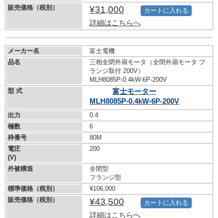
販売価格（税別）
¥31,000
カートに入れる
詳細はこちらへ
メーカー名
富士電機
品名
三相全閉外扇モータ（全閉外扇モータ フ
ランジ取付 200V）
MLH8085P-0.4kW-
6P-200V
型 式
富士モーター
MLH8085P-0.4kW-
6P-200V
出力
0.4
極数
6
枠番号
80M
電圧
200
(V)
外被構造
全閉型
フランジ型
標準価格（税別）
¥106,000
販売価格（税別）
¥43,500
カートに入れる
詳細はこちらへ