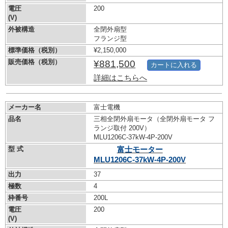
電圧
200
(V)
外被構造
全閉外扇型
フランジ型
標準価格（税別）
¥2,150,000
販売価格（税別）
¥881,500
カートに入れる
詳細はこちらへ
メーカー名
富士電機
品名
三相全閉外扇モータ（全閉外扇モータ フ
ランジ取付 200V）
MLU1206C-37kW-
4P-200V
型 式
富士モーター
MLU1206C-37kW-
4P-200V
出力
37
極数
4
枠番号
200L
電圧
200
(V)