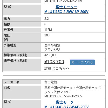
MLU1115C-2.2kW-
6P-200V
型 式
富士モーター
MLU1115C-2.2kW-
6P-200V
出力
2.2
極数
6
枠番号
112M
電圧
200
(V)
外被構造
全閉外扇型
フランジ型
標準価格（税別）
¥265,000
販売価格（税別）
¥108,700
カートに入れる
詳細はこちらへ
メーカー名
富士電機
品名
三相全閉外扇モータ（全閉外扇モータ フ
ランジ取付 200V）
MLU1133C-3.7kW-
6P-200V
型 式
富士モーター
MLU1133C-3.7kW-
6P-200V