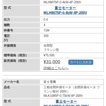
MLH8075P-0.4kW-
4P-200V
型 式
富士モーター
MLH8075P-0.4kW-
4P-200V
出力
0.4
極数
4
枠番号
71M
電圧
200
(V)
外被構造
全閉型
フランジ型
標準価格（税別）
¥75,500
販売価格（税別）
¥31,000
カートに入れる
詳細はこちらへ
メーカー名
富士電機
品名
三相全閉外扇モータ（全閉外扇モータ フ
ランジ取付 200V）
MLK1085P-0.75kW-
4P-200V
型 式
富士モーター