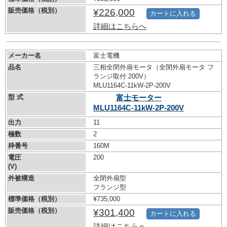
販売価格（税別）
¥226,000
カートに入れる
詳細はこちらへ
メーカー名
富士電機
品名
三相全閉外扇モータ（全閉外扇モータ フ
ランジ取付 200V）
MLU1164C-11kW-
2P-200V
型 式
富士モーター
MLU1164C-11kW-
2P-200V
出力
11
極数
2
枠番号
160M
電圧
200
(V)
外被構造
全閉外扇型
フランジ型
標準価格（税別）
¥735,000
販売価格（税別）
¥301,400
カートに入れる
詳細はこちらへ