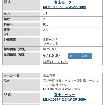
型 式
富士モーター
MLK1096P-1.5kW-
2P-200V
出力
1.5
極数
2
枠番号
90L
電圧
200
(V)
外被構造
全閉外扇型
フランジ型
標準価格（税別）
¥175,000
販売価格（税別）
¥71,800
カートに入れる
詳細はこちらへ
メーカー名
富士電機
品名
三相全閉外扇モータ（全閉外扇モータ フ
ランジ取付 200V）
MLK1097P-2.2kW-
2P-200V
型 式
富士モーター
MLK1097P-2.2kW-
2P-200V