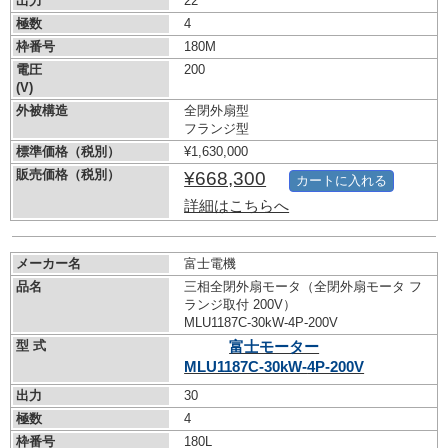
出力
22
極数
4
枠番号
180M
電圧
200
(V)
外被構造
全閉外扇型
フランジ型
標準価格（税別）
¥1,630,000
販売価格（税別）
¥668,300
カートに入れる
詳細はこちらへ
メーカー名
富士電機
品名
三相全閉外扇モータ（全閉外扇モータ フ
ランジ取付 200V）
MLU1187C-30kW-
4P-200V
型 式
富士モーター
MLU1187C-30kW-
4P-200V
出力
30
極数
4
枠番号
180L