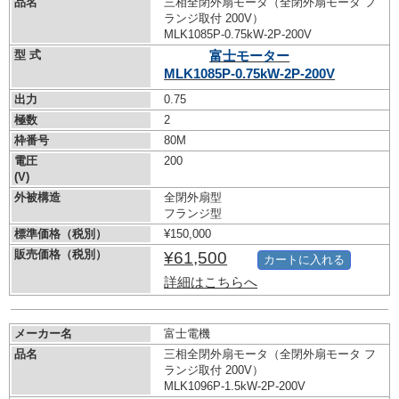
品名
三相全閉外扇モータ（全閉外扇モータ フ
ランジ取付 200V）
MLK1085P-0.75kW-
2P-200V
型 式
富士モーター
MLK1085P-0.75kW-
2P-200V
出力
0.75
極数
2
枠番号
80M
電圧
200
(V)
外被構造
全閉外扇型
フランジ型
標準価格（税別）
¥150,000
販売価格（税別）
¥61,500
カートに入れる
詳細はこちらへ
メーカー名
富士電機
品名
三相全閉外扇モータ（全閉外扇モータ フ
ランジ取付 200V）
MLK1096P-1.5kW-
2P-200V