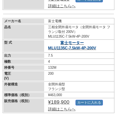
詳細はこちらへ
メーカー名
富士電機
品名
三相全閉外扇モータ（全閉外扇モータ フ
ランジ取付 200V）
MLU1135C-7.5kW-
4P-200V
型 式
富士モーター
MLU1135C-7.5kW-
4P-200V
出力
7.5
極数
4
枠番号
132M
電圧
200
(V)
外被構造
全閉外扇型
フランジ型
標準価格（税別）
¥463,000
販売価格（税別）
¥189,900
カートに入れる
詳細はこちらへ