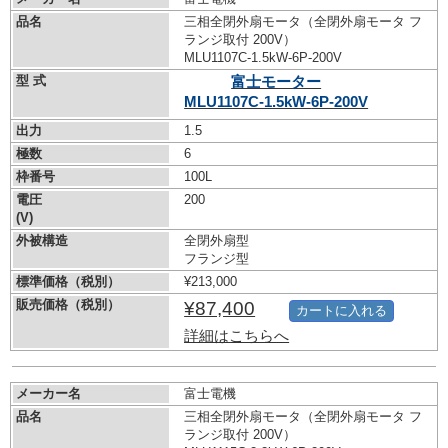
品名
三相全閉外扇モータ（全閉外扇モータ フ
ランジ取付 200V）
MLU1107C-1.5kW-
6P-200V
型 式
富士モーター
MLU1107C-1.5kW-
6P-200V
出力
1.5
極数
6
枠番号
100L
電圧
200
(V)
外被構造
全閉外扇型
フランジ型
標準価格（税別）
¥213,000
販売価格（税別）
¥87,400
カートに入れる
詳細はこちらへ
メーカー名
富士電機
品名
三相全閉外扇モータ（全閉外扇モータ フ
ランジ取付 200V）