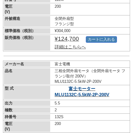
電圧
200
(V)
外被構造
全閉外扇型
フランジ型
標準価格（税別）
¥304,000
販売価格（税別）
¥124,700
カートに入れる
詳細はこちらへ
メーカー名
富士電機
品名
三相全閉外扇モータ（全閉外扇モータ フ
ランジ取付 200V）
MLU1132C-5.5kW-
2P-200V
型 式
富士モーター
MLU1132C-5.5kW-
2P-200V
出力
5.5
極数
2
枠番号
132S
電圧
200
(V)