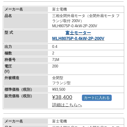
メーカー名
富士電機
品名
三相全閉外扇モータ（全閉外扇モータ フ
ランジ取付 200V）
MLH8075P-0.4kW-
2P-200V
型 式
富士モーター
MLH8075P-0.4kW-
2P-200V
出力
0.4
極数
2
枠番号
71M
電圧
200
(V)
外被構造
全閉型
フランジ型
標準価格（税別）
¥93,500
販売価格（税別）
¥38,400
カートに入れる
詳細はこちらへ
メーカー名
富士電機