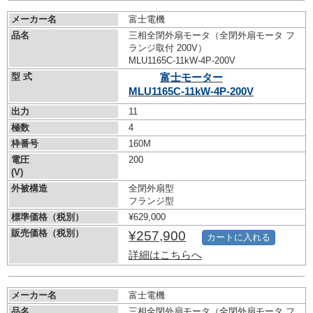
メーカー名
富士電機
品名
三相全閉外扇モータ（全閉外扇モータ フ
ランジ取付 200V）
MLU1165C-11kW-
4P-200V
型 式
富士モーター
MLU1165C-11kW-
4P-200V
出力
11
極数
4
枠番号
160M
電圧
200
(V)
外被構造
全閉外扇型
フランジ型
標準価格（税別）
¥629,000
販売価格（税別）
¥257,900
カートに入れる
詳細はこちらへ
メーカー名
富士電機
品名
三相全閉外扇モータ（全閉外扇モータ フ