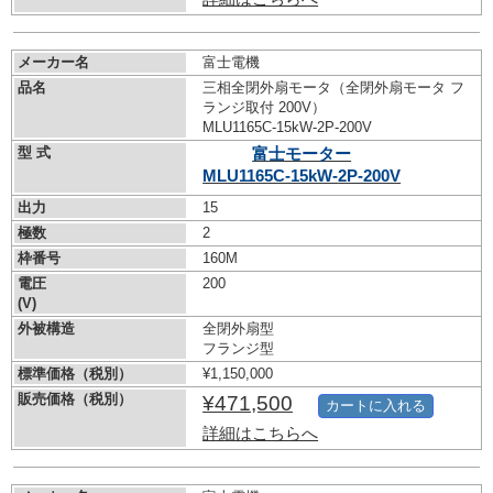
メーカー名
富士電機
品名
三相全閉外扇モータ（全閉外扇モータ フ
ランジ取付 200V）
MLU1165C-15kW-
2P-200V
型 式
富士モーター
MLU1165C-15kW-
2P-200V
出力
15
極数
2
枠番号
160M
電圧
200
(V)
外被構造
全閉外扇型
フランジ型
標準価格（税別）
¥1,150,000
販売価格（税別）
¥471,500
カートに入れる
詳細はこちらへ