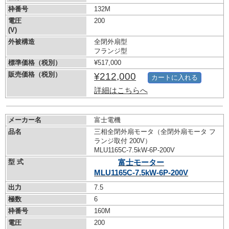
枠番号
132M
電圧
200
(V)
外被構造
全閉外扇型
フランジ型
標準価格（税別）
¥517,000
販売価格（税別）
¥212,000
カートに入れる
詳細はこちらへ
メーカー名
富士電機
品名
三相全閉外扇モータ（全閉外扇モータ フ
ランジ取付 200V）
MLU1165C-7.5kW-
6P-200V
型 式
富士モーター
MLU1165C-7.5kW-
6P-200V
出力
7.5
極数
6
枠番号
160M
電圧
200