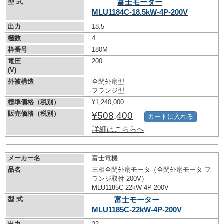
型 式
富士モーター
MLU1184C-18.5kW-
4P-200V
出力
18.5
極数
4
枠番号
180M
電圧
200
(V)
外被構造
全閉外扇型
フランジ型
標準価格（税別）
¥1,240,000
販売価格（税別）
¥508,400
カートに入れる
詳細はこちらへ
メーカー名
富士電機
品名
三相全閉外扇モータ（全閉外扇モータ フ
ランジ取付 200V）
MLU1185C-22kW-
4P-200V
型 式
富士モーター
MLU1185C-22kW-
4P-200V