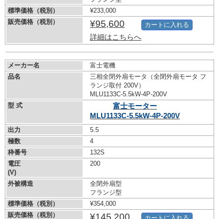
標準価格（税別）
¥233,000
販売価格（税別）
¥95,600
カートに入れる
詳細はこちらへ
メーカー名
富士電機
品名
三相全閉外扇モータ（全閉外扇モータ フ
ランジ取付 200V）
MLU1133C-5.5kW-
4P-200V
型 式
富士モーター
MLU1133C-5.5kW-
4P-200V
出力
5.5
極数
4
枠番号
132S
電圧
200
(V)
外被構造
全閉外扇型
フランジ型
標準価格（税別）
¥354,000
販売価格（税別）
¥145,200
カートに入れる