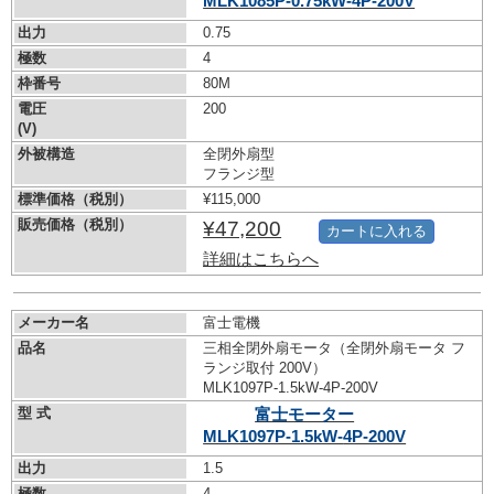
MLK1085P-0.75kW-
4P-200V
出力
0.75
極数
4
枠番号
80M
電圧
200
(V)
外被構造
全閉外扇型
フランジ型
標準価格（税別）
¥115,000
販売価格（税別）
¥47,200
カートに入れる
詳細はこちらへ
メーカー名
富士電機
品名
三相全閉外扇モータ（全閉外扇モータ フ
ランジ取付 200V）
MLK1097P-1.5kW-
4P-200V
型 式
富士モーター
MLK1097P-1.5kW-
4P-200V
出力
1.5
極数
4