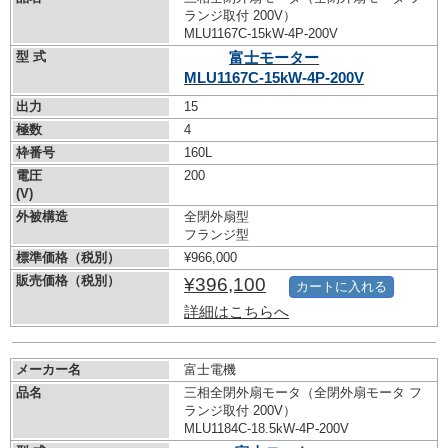
ランジ取付 200V）
MLU1167C-15kW-
4P-200V
型 式
富士モーター
MLU1167C-15kW-
4P-200V
出力
15
極数
4
枠番号
160L
電圧
200
(V)
外被構造
全閉外扇型
フランジ型
標準価格（税別）
¥966,000
販売価格（税別）
¥396,100
カートに入れる
詳細はこちらへ
メーカー名
富士電機
品名
三相全閉外扇モータ（全閉外扇モータ フ
ランジ取付 200V）
MLU1184C-18.5kW-
4P-200V