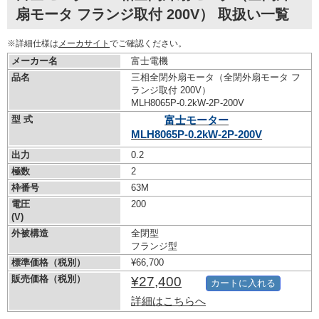
扇モータ フランジ取付 200V） 取扱い一覧
※詳細仕様は
メーカサイト
でご確認ください。
メーカー名
富士電機
品名
三相全閉外扇モータ（全閉外扇モータ フ
ランジ取付 200V）
MLH8065P-0.2kW-
2P-200V
型 式
富士モーター
MLH8065P-0.2kW-
2P-200V
出力
0.2
極数
2
枠番号
63M
電圧
200
(V)
外被構造
全閉型
フランジ型
標準価格（税別）
¥66,700
販売価格（税別）
¥27,400
カートに入れる
詳細はこちらへ