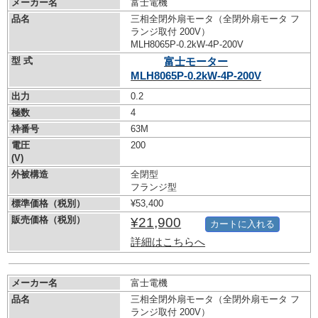
メーカー名
富士電機
品名
三相全閉外扇モータ（全閉外扇モータ フ
ランジ取付 200V）
MLH8065P-0.2kW-
4P-200V
型 式
富士モーター
MLH8065P-0.2kW-
4P-200V
出力
0.2
極数
4
枠番号
63M
電圧
200
(V)
外被構造
全閉型
フランジ型
標準価格（税別）
¥53,400
販売価格（税別）
¥21,900
カートに入れる
詳細はこちらへ
メーカー名
富士電機
品名
三相全閉外扇モータ（全閉外扇モータ フ
ランジ取付 200V）