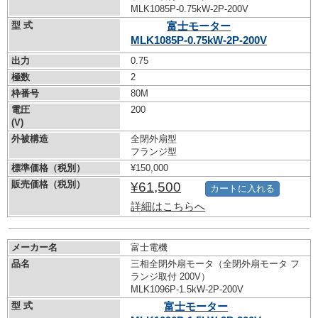
MLK1085P-0.75kW-
2P-200V
型 式
富士モーター
MLK1085P-0.75kW-
2P-200V
出力
0.75
極数
2
枠番号
80M
電圧
200
(V)
外被構造
全閉外扇型
フランジ型
標準価格（税別）
¥150,000
販売価格（税別）
¥61,500
カートに入れる
詳細はこちらへ
メーカー名
富士電機
品名
三相全閉外扇モータ（全閉外扇モータ フ
ランジ取付 200V）
MLK1096P-1.5kW-
2P-200V
型 式
富士モーター