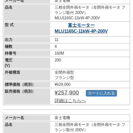
メーカー名
富士電機
品名
三相全閉外扇モータ（全閉外扇モータ フ
ランジ取付 200V）
MLU1165C-11kW-
4P-200V
型 式
富士モーター
MLU1165C-11kW-
4P-200V
出力
11
極数
4
枠番号
160M
電圧
200
(V)
外被構造
全閉外扇型
フランジ型
標準価格（税別）
¥629,000
販売価格（税別）
¥257,900
カートに入れる
詳細はこちらへ
メーカー名
富士電機
品名
三相全閉外扇モータ（全閉外扇モータ フ
ランジ取付 200V）