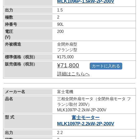
MLK1096P-1.5kW-
2P-200V
出力
1.5
極数
2
枠番号
90L
電圧
200
(V)
外被構造
全閉外扇型
フランジ型
標準価格（税別）
¥175,000
販売価格（税別）
¥71,800
カートに入れる
詳細はこちらへ
メーカー名
富士電機
品名
三相全閉外扇モータ（全閉外扇モータ フ
ランジ取付 200V）
MLK1097P-2.2kW-
2P-200V
型 式
富士モーター
MLK1097P-2.2kW-
2P-200V
出力
2.2