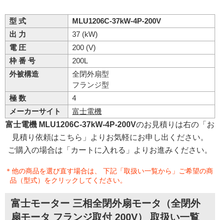
型 式
MLU1206C-37kW-4P-200V
出 力
37 (kW)
電 圧
200 (V)
枠 番 号
200L
外被構造
全閉外扇型
フランジ型
極 数
4
メーカーサイト
富士電機
富士電機 MLU1206C-37kW-4P-200V
のお見積りは右の「お
見積り依頼はこちら」よりお気軽にお申し出ください。
ご購入の場合は「カートに入れる」よりお進みください。
＊他の商品を選び直す場合は、 下記「取扱い一覧から」ご希望の商
品（型式）をクリックしてください。
富士モーター 三相全閉外扇モータ（全閉外
扇モータ フランジ取付 200V） 取扱い一覧