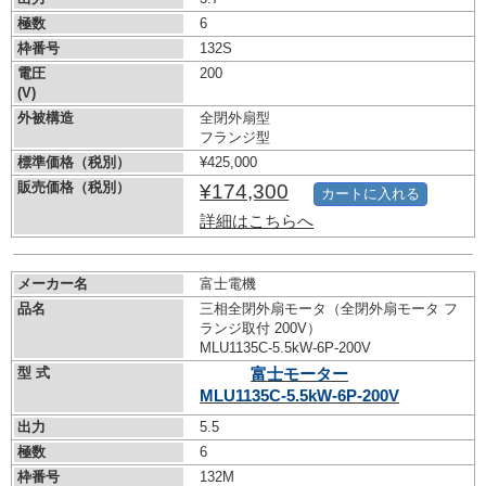
極数
6
枠番号
132S
電圧
200
(V)
外被構造
全閉外扇型
フランジ型
標準価格（税別）
¥425,000
販売価格（税別）
¥174,300
カートに入れる
詳細はこちらへ
メーカー名
富士電機
品名
三相全閉外扇モータ（全閉外扇モータ フ
ランジ取付 200V）
MLU1135C-5.5kW-
6P-200V
型 式
富士モーター
MLU1135C-5.5kW-
6P-200V
出力
5.5
極数
6
枠番号
132M