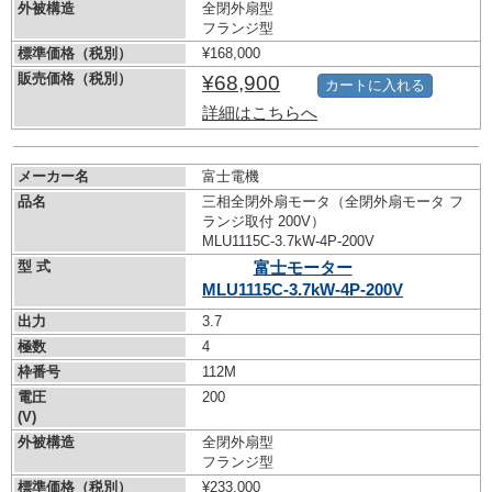
外被構造
全閉外扇型
フランジ型
標準価格（税別）
¥168,000
販売価格（税別）
¥68,900
カートに入れる
詳細はこちらへ
メーカー名
富士電機
品名
三相全閉外扇モータ（全閉外扇モータ フ
ランジ取付 200V）
MLU1115C-3.7kW-
4P-200V
型 式
富士モーター
MLU1115C-3.7kW-
4P-200V
出力
3.7
極数
4
枠番号
112M
電圧
200
(V)
外被構造
全閉外扇型
フランジ型
標準価格（税別）
¥233,000