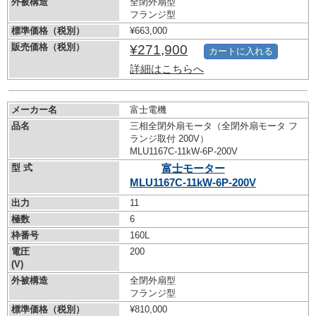
外被構造
全閉外扇型
フランジ型
標準価格（税別）
¥663,000
販売価格（税別）
¥271,900
カートに入れる
詳細はこちらへ
メーカー名
富士電機
品名
三相全閉外扇モータ（全閉外扇モータ フ
ランジ取付 200V）
MLU1167C-11kW-
6P-200V
型 式
富士モーター
MLU1167C-11kW-
6P-200V
出力
11
極数
6
枠番号
160L
電圧
200
(V)
外被構造
全閉外扇型
フランジ型
標準価格（税別）
¥810,000