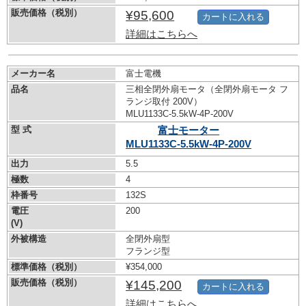
販売価格（税別）
¥95,600
カートに入れる
詳細はこちらへ
メーカー名
富士電機
品名
三相全閉外扇モータ（全閉外扇モータ フ
ランジ取付 200V）
MLU1133C-5.5kW-
4P-200V
型 式
富士モーター
MLU1133C-5.5kW-
4P-200V
出力
5.5
極数
4
枠番号
132S
電圧
200
(V)
外被構造
全閉外扇型
フランジ型
標準価格（税別）
¥354,000
販売価格（税別）
¥145,200
カートに入れる
詳細はこちらへ