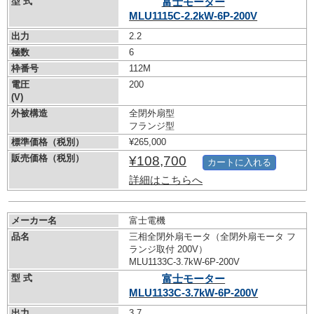
型 式
富士モーター
MLU1115C-2.2kW-
6P-200V
出力
2.2
極数
6
枠番号
112M
電圧
200
(V)
外被構造
全閉外扇型
フランジ型
標準価格（税別）
¥265,000
販売価格（税別）
¥108,700
カートに入れる
詳細はこちらへ
メーカー名
富士電機
品名
三相全閉外扇モータ（全閉外扇モータ フ
ランジ取付 200V）
MLU1133C-3.7kW-
6P-200V
型 式
富士モーター
MLU1133C-3.7kW-
6P-200V
出力
3.7