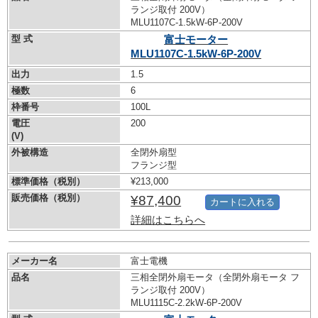
ランジ取付 200V）
MLU1107C-1.5kW-
6P-200V
型 式
富士モーター
MLU1107C-1.5kW-
6P-200V
出力
1.5
極数
6
枠番号
100L
電圧
200
(V)
外被構造
全閉外扇型
フランジ型
標準価格（税別）
¥213,000
販売価格（税別）
¥87,400
カートに入れる
詳細はこちらへ
メーカー名
富士電機
品名
三相全閉外扇モータ（全閉外扇モータ フ
ランジ取付 200V）
MLU1115C-2.2kW-
6P-200V