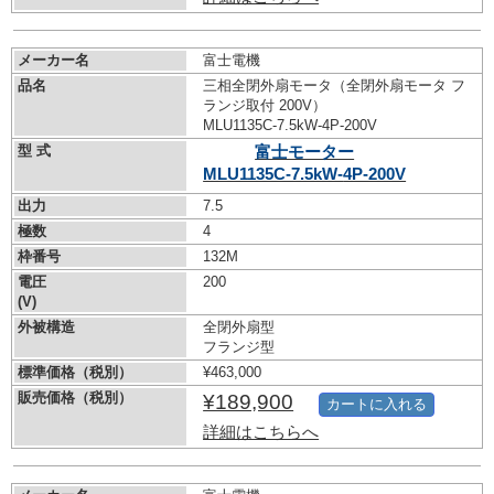
メーカー名
富士電機
品名
三相全閉外扇モータ（全閉外扇モータ フ
ランジ取付 200V）
MLU1135C-7.5kW-
4P-200V
型 式
富士モーター
MLU1135C-7.5kW-
4P-200V
出力
7.5
極数
4
枠番号
132M
電圧
200
(V)
外被構造
全閉外扇型
フランジ型
標準価格（税別）
¥463,000
販売価格（税別）
¥189,900
カートに入れる
詳細はこちらへ