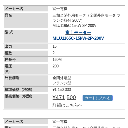
メーカー名
富士電機
品名
三相全閉外扇モータ（全閉外扇モータ フ
ランジ取付 200V）
MLU1165C-15kW-
2P-200V
型 式
富士モーター
MLU1165C-15kW-
2P-200V
出力
15
極数
2
枠番号
160M
電圧
200
(V)
外被構造
全閉外扇型
フランジ型
標準価格（税別）
¥1,150,000
販売価格（税別）
¥471,500
カートに入れる
詳細はこちらへ
メーカー名
富士電機