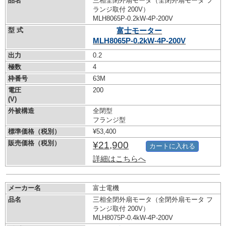
品名
三相全閉外扇モータ（全閉外扇モータ フ
ランジ取付 200V）
MLH8065P-0.2kW-
4P-200V
型 式
富士モーター
MLH8065P-0.2kW-
4P-200V
出力
0.2
極数
4
枠番号
63M
電圧
200
(V)
外被構造
全閉型
フランジ型
標準価格（税別）
¥53,400
販売価格（税別）
¥21,900
カートに入れる
詳細はこちらへ
メーカー名
富士電機
品名
三相全閉外扇モータ（全閉外扇モータ フ
ランジ取付 200V）
MLH8075P-0.4kW-
4P-200V