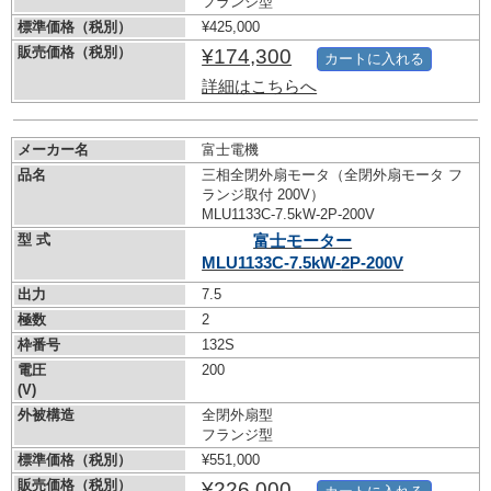
フランジ型
標準価格（税別）
¥425,000
販売価格（税別）
¥174,300
カートに入れる
詳細はこちらへ
メーカー名
富士電機
品名
三相全閉外扇モータ（全閉外扇モータ フ
ランジ取付 200V）
MLU1133C-7.5kW-
2P-200V
型 式
富士モーター
MLU1133C-7.5kW-
2P-200V
出力
7.5
極数
2
枠番号
132S
電圧
200
(V)
外被構造
全閉外扇型
フランジ型
標準価格（税別）
¥551,000
販売価格（税別）
¥226,000