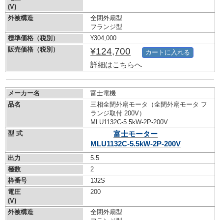
(V)
外被構造
全閉外扇型
フランジ型
標準価格（税別）
¥304,000
販売価格（税別）
¥124,700
カートに入れる
詳細はこちらへ
メーカー名
富士電機
品名
三相全閉外扇モータ（全閉外扇モータ フ
ランジ取付 200V）
MLU1132C-5.5kW-
2P-200V
型 式
富士モーター
MLU1132C-5.5kW-
2P-200V
出力
5.5
極数
2
枠番号
132S
電圧
200
(V)
外被構造
全閉外扇型