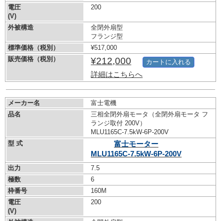
電圧
200
(V)
外被構造
全閉外扇型
フランジ型
標準価格（税別）
¥517,000
販売価格（税別）
¥212,000
カートに入れる
詳細はこちらへ
メーカー名
富士電機
品名
三相全閉外扇モータ（全閉外扇モータ フ
ランジ取付 200V）
MLU1165C-7.5kW-
6P-200V
型 式
富士モーター
MLU1165C-7.5kW-
6P-200V
出力
7.5
極数
6
枠番号
160M
電圧
200
(V)