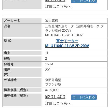
カートに入れる
詳細はこちらへ
メーカー名
富士電機
品名
三相全閉外扇モータ（全閉外扇モータ フ
ランジ取付 200V）
MLU1164C-11kW-
2P-200V
型 式
富士モーター
MLU1164C-11kW-
2P-200V
出力
11
極数
2
枠番号
160M
電圧
200
(V)
外被構造
全閉外扇型
フランジ型
標準価格（税別）
¥735,000
販売価格（税別）
¥301,400
カートに入れる
詳細はこちらへ