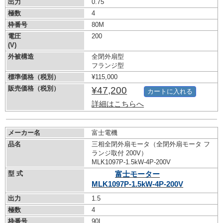
出力
0.75
極数
4
枠番号
80M
電圧
200
(V)
外被構造
全閉外扇型
フランジ型
標準価格（税別）
¥115,000
販売価格（税別）
¥47,200
カートに入れる
詳細はこちらへ
メーカー名
富士電機
品名
三相全閉外扇モータ（全閉外扇モータ フ
ランジ取付 200V）
MLK1097P-1.5kW-
4P-200V
型 式
富士モーター
MLK1097P-1.5kW-
4P-200V
出力
1.5
極数
4
枠番号
90L