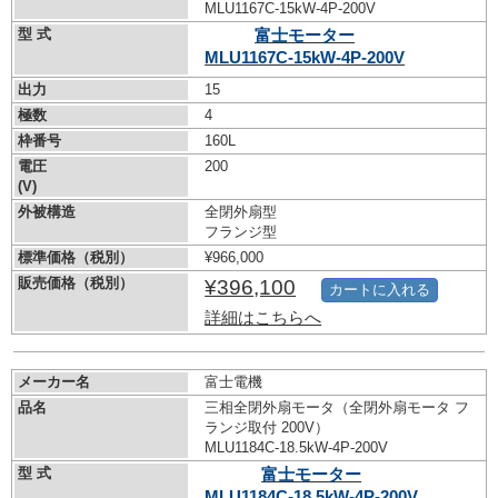
MLU1167C-15kW-
4P-200V
型 式
富士モーター
MLU1167C-15kW-
4P-200V
出力
15
極数
4
枠番号
160L
電圧
200
(V)
外被構造
全閉外扇型
フランジ型
標準価格（税別）
¥966,000
販売価格（税別）
¥396,100
カートに入れる
詳細はこちらへ
メーカー名
富士電機
品名
三相全閉外扇モータ（全閉外扇モータ フ
ランジ取付 200V）
MLU1184C-18.5kW-
4P-200V
型 式
富士モーター
MLU1184C-18.5kW-
4P-200V