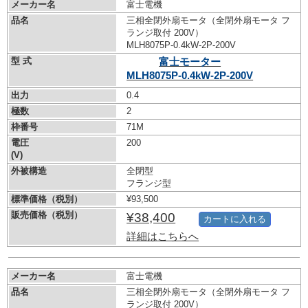
メーカー名
富士電機
品名
三相全閉外扇モータ（全閉外扇モータ フ
ランジ取付 200V）
MLH8075P-0.4kW-
2P-200V
型 式
富士モーター
MLH8075P-0.4kW-
2P-200V
出力
0.4
極数
2
枠番号
71M
電圧
200
(V)
外被構造
全閉型
フランジ型
標準価格（税別）
¥93,500
販売価格（税別）
¥38,400
カートに入れる
詳細はこちらへ
メーカー名
富士電機
品名
三相全閉外扇モータ（全閉外扇モータ フ
ランジ取付 200V）