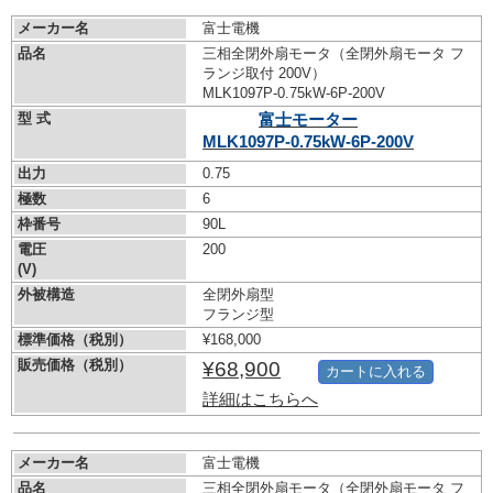
メーカー名
富士電機
品名
三相全閉外扇モータ（全閉外扇モータ フ
ランジ取付 200V）
MLK1097P-0.75kW-
6P-200V
型 式
富士モーター
MLK1097P-0.75kW-
6P-200V
出力
0.75
極数
6
枠番号
90L
電圧
200
(V)
外被構造
全閉外扇型
フランジ型
標準価格（税別）
¥168,000
販売価格（税別）
¥68,900
カートに入れる
詳細はこちらへ
メーカー名
富士電機
品名
三相全閉外扇モータ（全閉外扇モータ フ