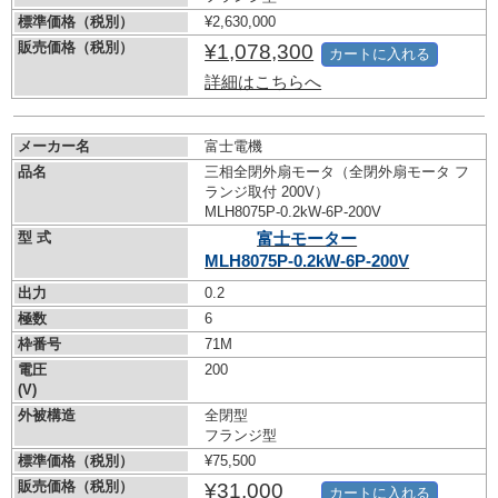
標準価格（税別）
¥2,630,000
販売価格（税別）
¥1,078,300
カートに入れる
詳細はこちらへ
メーカー名
富士電機
品名
三相全閉外扇モータ（全閉外扇モータ フ
ランジ取付 200V）
MLH8075P-0.2kW-
6P-200V
型 式
富士モーター
MLH8075P-0.2kW-
6P-200V
出力
0.2
極数
6
枠番号
71M
電圧
200
(V)
外被構造
全閉型
フランジ型
標準価格（税別）
¥75,500
販売価格（税別）
¥31,000
カートに入れる