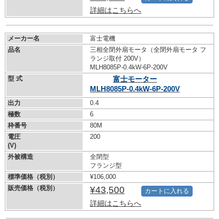
詳細はこちらへ
メーカー名
富士電機
品名
三相全閉外扇モータ（全閉外扇モータ フ
ランジ取付 200V）
MLH8085P-0.4kW-
6P-200V
型 式
富士モーター
MLH8085P-0.4kW-
6P-200V
出力
0.4
極数
6
枠番号
80M
電圧
200
(V)
外被構造
全閉型
フランジ型
標準価格（税別）
¥106,000
販売価格（税別）
¥43,500
カートに入れる
詳細はこちらへ