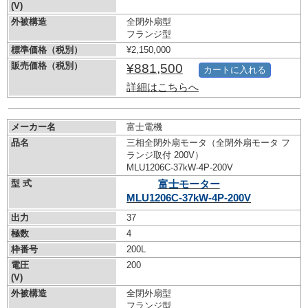
(V)
外被構造
全閉外扇型
フランジ型
標準価格（税別）
¥2,150,000
販売価格（税別）
¥881,500
カートに入れる
詳細はこちらへ
メーカー名
富士電機
品名
三相全閉外扇モータ（全閉外扇モータ フ
ランジ取付 200V）
MLU1206C-37kW-
4P-200V
型 式
富士モーター
MLU1206C-37kW-
4P-200V
出力
37
極数
4
枠番号
200L
電圧
200
(V)
外被構造
全閉外扇型
フランジ型