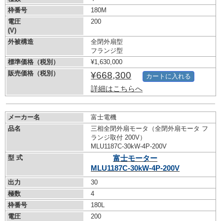
枠番号
180M
電圧
200
(V)
外被構造
全閉外扇型
フランジ型
標準価格（税別）
¥1,630,000
販売価格（税別）
¥668,300
カートに入れる
詳細はこちらへ
メーカー名
富士電機
品名
三相全閉外扇モータ（全閉外扇モータ フ
ランジ取付 200V）
MLU1187C-30kW-
4P-200V
型 式
富士モーター
MLU1187C-30kW-
4P-200V
出力
30
極数
4
枠番号
180L
電圧
200