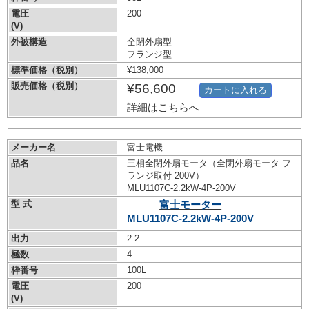
電圧
200
(V)
外被構造
全閉外扇型
フランジ型
標準価格（税別）
¥138,000
販売価格（税別）
¥56,600
カートに入れる
詳細はこちらへ
メーカー名
富士電機
品名
三相全閉外扇モータ（全閉外扇モータ フ
ランジ取付 200V）
MLU1107C-2.2kW-
4P-200V
型 式
富士モーター
MLU1107C-2.2kW-
4P-200V
出力
2.2
極数
4
枠番号
100L
電圧
200
(V)