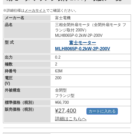
※詳細仕様は
メーカサイト
でご確認ください。
メーカー名
富士電機
品名
三相全閉外扇モータ（全閉外扇モータ フ
ランジ取付 200V）
MLH8065P-0.2kW-
2P-200V
型 式
富士モーター
MLH8065P-0.2kW-
2P-200V
出力
0.2
極数
2
枠番号
63M
電圧
200
(V)
外被構造
全閉型
フランジ型
標準価格（税別）
¥66,700
販売価格（税別）
¥27,400
カートに入れる
詳細はこちらへ