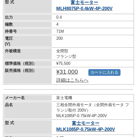
型 式
富士モーター
MLH8075P-0.4kW-
4P-200V
出力
0.4
極数
4
枠番号
71M
電圧
200
(V)
外被構造
全閉型
フランジ型
標準価格（税別）
¥75,500
販売価格（税別）
¥31,000
カートに入れる
詳細はこちらへ
メーカー名
富士電機
品名
三相全閉外扇モータ（全閉外扇モータ フ
ランジ取付 200V）
MLK1085P-0.75kW-
4P-200V
型 式
富士モーター
MLK1085P-0.75kW-
4P-200V