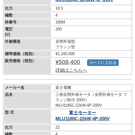
出力
18.5
極数
4
枠番号
180M
電圧
200
(V)
外被構造
全閉外扇型
フランジ型
標準価格（税別）
¥1,240,000
販売価格（税別）
¥508,400
カートに入れる
詳細はこちらへ
メーカー名
富士電機
品名
三相全閉外扇モータ（全閉外扇モータ フ
ランジ取付 200V）
MLU1185C-22kW-
4P-200V
型 式
富士モーター
MLU1185C-22kW-
4P-200V
出力
22
極数
4