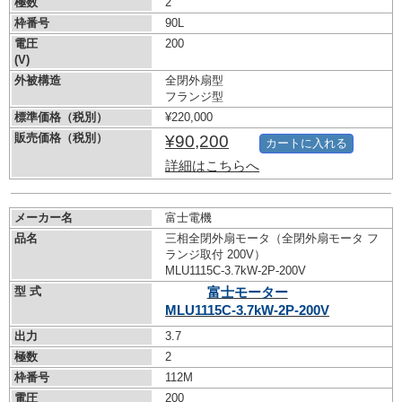
極数
2
枠番号
90L
電圧
200
(V)
外被構造
全閉外扇型
フランジ型
標準価格（税別）
¥220,000
販売価格（税別）
¥90,200
カートに入れる
詳細はこちらへ
メーカー名
富士電機
品名
三相全閉外扇モータ（全閉外扇モータ フ
ランジ取付 200V）
MLU1115C-3.7kW-
2P-200V
型 式
富士モーター
MLU1115C-3.7kW-
2P-200V
出力
3.7
極数
2
枠番号
112M
電圧
200