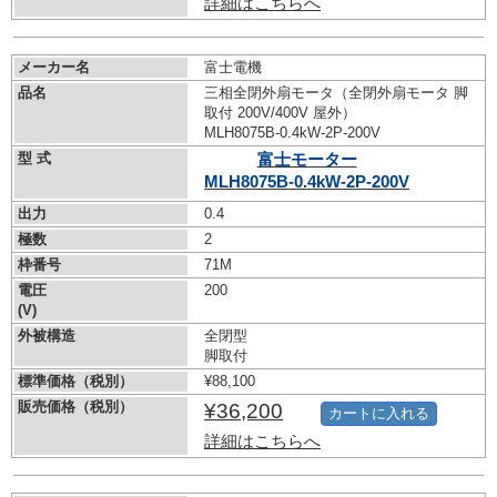
詳細はこちらへ
メーカー名
富士電機
品名
三相全閉外扇モータ（全閉外扇モータ 脚
取付 200V/400V 屋外）
MLH8075B-0.4kW-
2P-200V
型 式
富士モーター
MLH8075B-0.4kW-
2P-200V
出力
0.4
極数
2
枠番号
71M
電圧
200
(V)
外被構造
全閉型
脚取付
標準価格（税別）
¥88,100
販売価格（税別）
¥36,200
カートに入れる
詳細はこちらへ