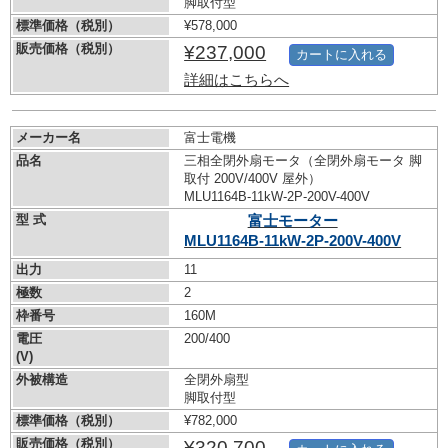
脚取付型
標準価格（税別）
¥578,000
販売価格（税別）
¥237,000
カートに入れる
詳細はこちらへ
メーカー名
富士電機
品名
三相全閉外扇モータ（全閉外扇モータ 脚
取付 200V/400V 屋外）
MLU1164B-11kW-
2P-200V-400V
型 式
富士モーター
MLU1164B-11kW-
2P-200V-400V
出力
11
極数
2
枠番号
160M
電圧
200/400
(V)
外被構造
全閉外扇型
脚取付型
標準価格（税別）
¥782,000
販売価格（税別）
¥320,700