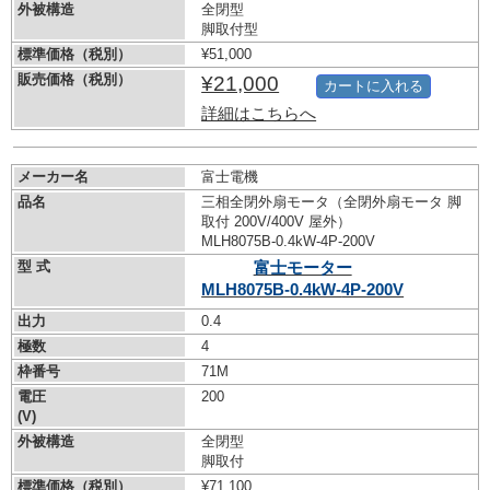
外被構造
全閉型
脚取付型
標準価格（税別）
¥51,000
販売価格（税別）
¥21,000
カートに入れる
詳細はこちらへ
メーカー名
富士電機
品名
三相全閉外扇モータ（全閉外扇モータ 脚
取付 200V/400V 屋外）
MLH8075B-0.4kW-
4P-200V
型 式
富士モーター
MLH8075B-0.4kW-
4P-200V
出力
0.4
極数
4
枠番号
71M
電圧
200
(V)
外被構造
全閉型
脚取付
標準価格（税別）
¥71,100