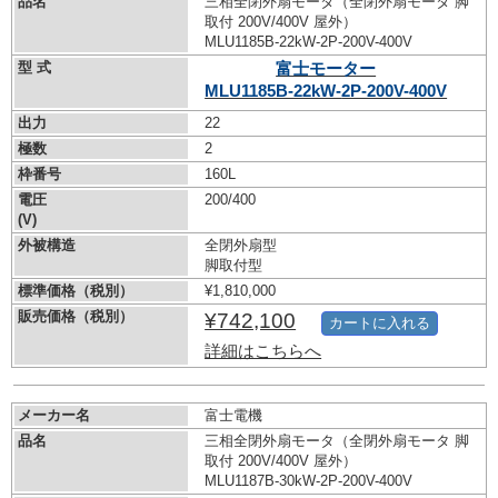
品名
三相全閉外扇モータ（全閉外扇モータ 脚
取付 200V/400V 屋外）
MLU1185B-22kW-
2P-200V-400V
型 式
富士モーター
MLU1185B-22kW-
2P-200V-400V
出力
22
極数
2
枠番号
160L
電圧
200/400
(V)
外被構造
全閉外扇型
脚取付型
標準価格（税別）
¥1,810,000
販売価格（税別）
¥742,100
カートに入れる
詳細はこちらへ
メーカー名
富士電機
品名
三相全閉外扇モータ（全閉外扇モータ 脚
取付 200V/400V 屋外）
MLU1187B-30kW-
2P-200V-400V