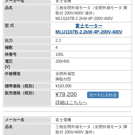
メーカー名
富士電機
品名
三相全閉外扇モータ（全閉外扇モータ 脚
取付 200V/400V 屋外）
MLU1107B-2.2kW-
4P-200V-400V
型 式
富士モーター
MLU1107B-2.2kW-
4P-200V-400V
出力
2.2
極数
4
枠番号
100L
電圧
200/400
(V)
外被構造
全閉外扇型
脚取付型
標準価格（税別）
¥193,000
販売価格（税別）
¥79,200
カートに入れる
詳細はこちらへ
メーカー名
富士電機
品名
三相全閉外扇モータ（全閉外扇モータ 脚
取付 200V/400V 屋外）