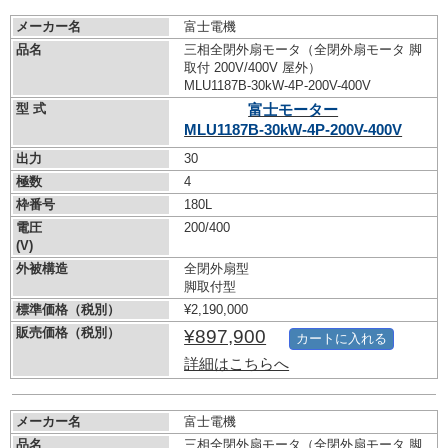
メーカー名
富士電機
品名
三相全閉外扇モータ（全閉外扇モータ 脚
取付 200V/400V 屋外）
MLU1187B-30kW-
4P-200V-400V
型 式
富士モーター
MLU1187B-30kW-
4P-200V-400V
出力
30
極数
4
枠番号
180L
電圧
200/400
(V)
外被構造
全閉外扇型
脚取付型
標準価格（税別）
¥2,190,000
販売価格（税別）
¥897,900
カートに入れる
詳細はこちらへ
メーカー名
富士電機
品名
三相全閉外扇モータ（全閉外扇モータ 脚