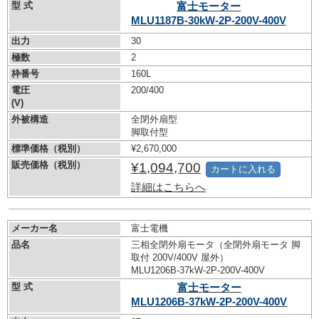
型 式
富士モーター
MLU1187B-30kW-
2P-200V-400V
出力
30
極数
2
枠番号
160L
電圧
200/400
(V)
外被構造
全閉外扇型
脚取付型
標準価格（税別）
¥2,670,000
販売価格（税別）
¥1,094,700
カートに入れる
詳細はこちらへ
メーカー名
富士電機
品名
三相全閉外扇モータ（全閉外扇モータ 脚
取付 200V/400V 屋外）
MLU1206B-37kW-
2P-200V-400V
型 式
富士モーター
MLU1206B-37kW-
2P-200V-400V