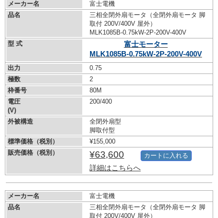
メーカー名
富士電機
品名
三相全閉外扇モータ（全閉外扇モータ 脚
取付 200V/400V 屋外）
MLK1085B-0.75kW-
2P-200V-400V
型 式
富士モーター
MLK1085B-0.75kW-
2P-200V-400V
出力
0.75
極数
2
枠番号
80M
電圧
200/400
(V)
外被構造
全閉外扇型
脚取付型
標準価格（税別）
¥155,000
販売価格（税別）
¥63,600
カートに入れる
詳細はこちらへ
メーカー名
富士電機
品名
三相全閉外扇モータ（全閉外扇モータ 脚
取付 200V/400V 屋外）