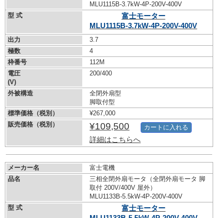
MLU1115B-3.7kW-
4P-200V-400V
型 式
富士モーター
MLU1115B-3.7kW-
4P-200V-400V
出力
3.7
極数
4
枠番号
112M
電圧
200/400
(V)
外被構造
全閉外扇型
脚取付型
標準価格（税別）
¥267,000
販売価格（税別）
¥109,500
カートに入れる
詳細はこちらへ
メーカー名
富士電機
品名
三相全閉外扇モータ（全閉外扇モータ 脚
取付 200V/400V 屋外）
MLU1133B-5.5kW-
4P-200V-400V
型 式
富士モーター
MLU1133B-5.5kW-
4P-200V-400V