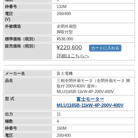
枠番号
132M
電圧
200/400
(V)
外被構造
全閉外扇型
脚取付型
標準価格（税別）
¥538,000
販売価格（税別）
¥220,600
カートに入れる
詳細はこちらへ
メーカー名
富士電機
品名
三相全閉外扇モータ（全閉外扇モータ 脚
取付 200V/400V 屋外）
MLU1165B-11kW-
4P-200V-400V
型 式
富士モーター
MLU1165B-11kW-
4P-200V-400V
出力
11
極数
4
枠番号
160M
電圧
200/400