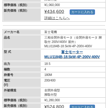
標準価格（税別）
¥1,060,000
販売価格（税別）
¥434,600
カートに入れる
詳細はこちらへ
メーカー名
富士電機
品名
三相全閉外扇モータ（全閉外扇モータ 脚
取付 200V/400V 屋外）
MLU1184B-18.5kW-
4P-200V-400V
型 式
富士モーター
MLU1184B-18.5kW-
4P-200V-400V
出力
18.5
極数
4
枠番号
180M
電圧
200/400
(V)
外被構造
全閉外扇型
脚取付型
標準価格（税別）
¥1,280,000
販売価格（税別）
¥524,800
カートに入れる