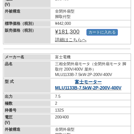
(V)
外被構造
全閉外扇型
脚取付型
標準価格（税別）
¥442,000
販売価格（税別）
¥181,300
カートに入れる
詳細はこちらへ
メーカー名
富士電機
品名
三相全閉外扇モータ（全閉外扇モータ 脚
取付 200V/400V 屋外）
MLU1133B-7.5kW-
2P-200V-400V
型 式
富士モーター
MLU1133B-7.5kW-
2P-200V-400V
出力
7.5
極数
2
枠番号
132S
電圧
200/400
(V)
外被構造
全閉外扇型