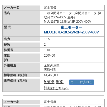
メーカー名
富士電機
品名
三相全閉外扇モータ（全閉外扇モータ 脚
取付 200V/400V 屋外）
MLU1167B-18.5kW-
2P-200V-400V
型 式
富士モーター
MLU1167B-18.5kW-
2P-200V-400V
出力
18.5
極数
2
枠番号
160L
電圧
200/400
(V)
外被構造
全閉外扇型
脚取付型
標準価格（税別）
¥1,460,000
販売価格（税別）
¥598,600
カートに入れる
詳細はこちらへ
メーカー名
富士電機