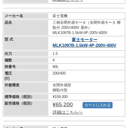
メーカー名
富士電機
品名
三相全閉外扇モータ（全閉外扇モータ 脚
取付 200V/400V 屋外）
MLK1097B-1.5kW-
4P-200V-400V
型 式
富士モーター
MLK1097B-1.5kW-
4P-200V-400V
出力
1.5
極数
4
枠番号
90L
電圧
200/400
(V)
外被構造
全閉外扇型
脚取付型
標準価格（税別）
¥159,000
販売価格（税別）
¥65,200
カートに入れる
詳細はこちらへ