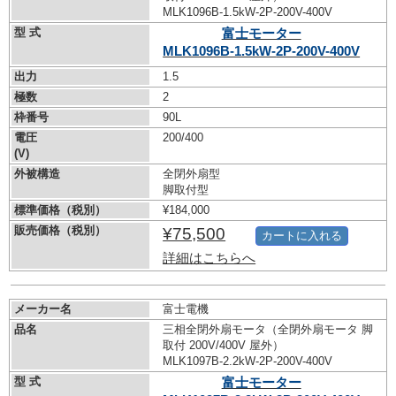
MLK1096B-1.5kW-
2P-200V-400V
型 式
富士モーター
MLK1096B-1.5kW-
2P-200V-400V
出力
1.5
極数
2
枠番号
90L
電圧
200/400
(V)
外被構造
全閉外扇型
脚取付型
標準価格（税別）
¥184,000
販売価格（税別）
¥75,500
カートに入れる
詳細はこちらへ
メーカー名
富士電機
品名
三相全閉外扇モータ（全閉外扇モータ 脚
取付 200V/400V 屋外）
MLK1097B-2.2kW-
2P-200V-400V
型 式
富士モーター