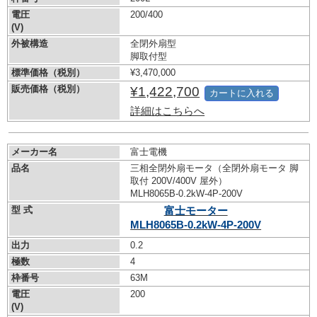
電圧
200/400
(V)
外被構造
全閉外扇型
脚取付型
標準価格（税別）
¥3,470,000
販売価格（税別）
¥1,422,700
カートに入れる
詳細はこちらへ
メーカー名
富士電機
品名
三相全閉外扇モータ（全閉外扇モータ 脚
取付 200V/400V 屋外）
MLH8065B-0.2kW-
4P-200V
型 式
富士モーター
MLH8065B-0.2kW-
4P-200V
出力
0.2
極数
4
枠番号
63M
電圧
200
(V)