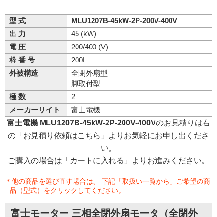
型 式
MLU1207B-45kW-2P-200V-400V
出 力
45 (kW)
電 圧
200/400 (V)
枠 番 号
200L
外被構造
全閉外扇型
脚取付型
極 数
2
メーカーサイト
富士電機
富士電機 MLU1207B-45kW-2P-200V-400V
のお見積りは右
の「お見積り依頼はこちら」よりお気軽にお申し出くださ
い。
ご購入の場合は「カートに入れる」よりお進みください。
＊他の商品を選び直す場合は、 下記「取扱い一覧から」ご希望の商
品（型式）をクリックしてください。
富士モーター 三相全閉外扇モータ（全閉外