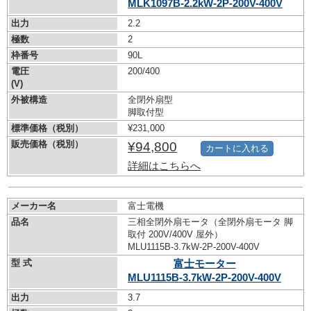
MLK1097B-2.2kW-
2P-200V-400V
出力
2.2
極数
2
枠番号
90L
電圧
200/400
(V)
外被構造
全閉外扇型
脚取付型
標準価格（税別）
¥231,000
販売価格（税別）
¥94,800
カートに入れる
詳細はこちらへ
メーカー名
富士電機
品名
三相全閉外扇モータ（全閉外扇モータ 脚
取付 200V/400V 屋外）
MLU1115B-3.7kW-
2P-200V-400V
型 式
富士モーター
MLU1115B-3.7kW-
2P-200V-400V
出力
3.7