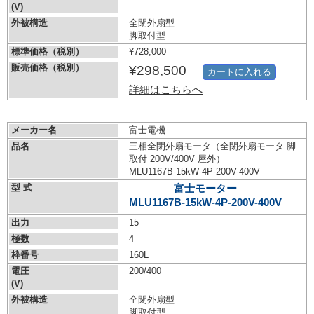
(V)
外被構造
全閉外扇型
脚取付型
標準価格（税別）
¥728,000
販売価格（税別）
¥298,500
カートに入れる
詳細はこちらへ
メーカー名
富士電機
品名
三相全閉外扇モータ（全閉外扇モータ 脚
取付 200V/400V 屋外）
MLU1167B-15kW-
4P-200V-400V
型 式
富士モーター
MLU1167B-15kW-
4P-200V-400V
出力
15
極数
4
枠番号
160L
電圧
200/400
(V)
外被構造
全閉外扇型
脚取付型