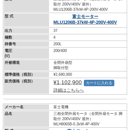
取付 200V/400V 屋外）
MLU1206B-37kW-
4P-200V-400V
型 式
富士モーター
MLU1206B-37kW-
4P-200V-400V
出力
37
極数
4
枠番号
200L
電圧
200/400
(V)
外被構造
全閉外扇型
脚取付型
標準価格（税別）
¥2,690,000
販売価格（税別）
¥1,102,900
カートに入れる
詳細はこちらへ
メーカー名
富士電機
品名
三相全閉外扇モータ（全閉外扇モータ 脚
取付 200V/400V 屋外）
MLH8065B-0.2kW-
4P-400V