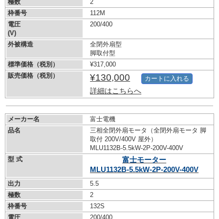
極数
2
枠番号
112M
電圧
200/400
(V)
外被構造
全閉外扇型
脚取付型
標準価格（税別）
¥317,000
販売価格（税別）
¥130,000
カートに入れる
詳細はこちらへ
メーカー名
富士電機
品名
三相全閉外扇モータ（全閉外扇モータ 脚
取付 200V/400V 屋外）
MLU1132B-5.5kW-
2P-200V-400V
型 式
富士モーター
MLU1132B-5.5kW-
2P-200V-400V
出力
5.5
極数
2
枠番号
132S
電圧
200/400