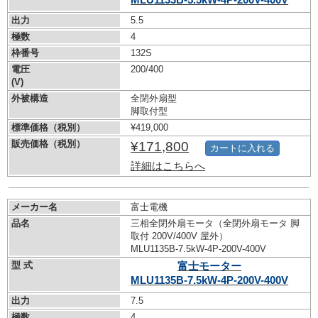
出力
5.5
極数
4
枠番号
132S
電圧
200/400
(V)
外被構造
全閉外扇型
脚取付型
標準価格（税別）
¥419,000
販売価格（税別）
¥171,800
カートに入れる
詳細はこちらへ
メーカー名
富士電機
品名
三相全閉外扇モータ（全閉外扇モータ 脚
取付 200V/400V 屋外）
MLU1135B-7.5kW-
4P-200V-400V
型 式
富士モーター
MLU1135B-7.5kW-
4P-200V-400V
出力
7.5
極数
4