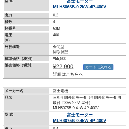
型 式
富士モーター
MLH8065B-0.2kW-
4P-400V
出力
0.2
極数
4
枠番号
63M
電圧
400
(V)
外被構造
全閉型
脚取付型
標準価格（税別）
¥55,800
販売価格（税別）
¥22,900
カートに入れる
詳細はこちらへ
メーカー名
富士電機
品名
三相全閉外扇モータ（全閉外扇モータ 脚
取付 200V/400V 屋外）
MLH8075B-0.4kW-
4P-400V
型 式
富士モーター
MLH8075B-0.4kW-
4P-400V
出力
0.4