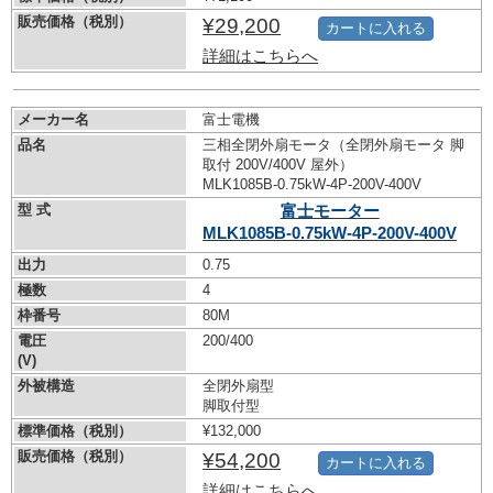
販売価格（税別）
¥29,200
カートに入れる
詳細はこちらへ
メーカー名
富士電機
品名
三相全閉外扇モータ（全閉外扇モータ 脚
取付 200V/400V 屋外）
MLK1085B-0.75kW-
4P-200V-400V
型 式
富士モーター
MLK1085B-0.75kW-
4P-200V-400V
出力
0.75
極数
4
枠番号
80M
電圧
200/400
(V)
外被構造
全閉外扇型
脚取付型
標準価格（税別）
¥132,000
販売価格（税別）
¥54,200
カートに入れる
詳細はこちらへ