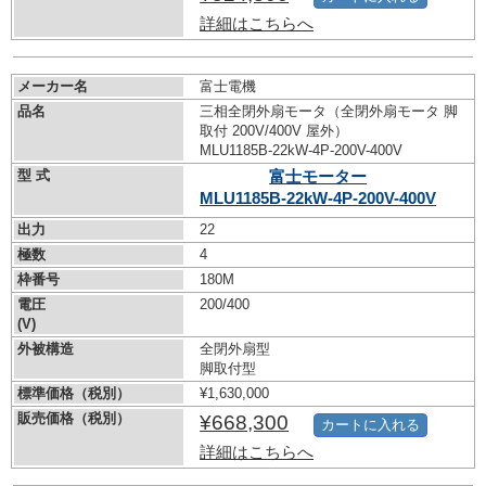
詳細はこちらへ
メーカー名
富士電機
品名
三相全閉外扇モータ（全閉外扇モータ 脚
取付 200V/400V 屋外）
MLU1185B-22kW-
4P-200V-400V
型 式
富士モーター
MLU1185B-22kW-
4P-200V-400V
出力
22
極数
4
枠番号
180M
電圧
200/400
(V)
外被構造
全閉外扇型
脚取付型
標準価格（税別）
¥1,630,000
販売価格（税別）
¥668,300
カートに入れる
詳細はこちらへ