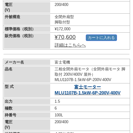
電圧
200/400
(V)
外被構造
全閉外扇型
脚取付型
標準価格（税別）
¥172,000
販売価格（税別）
¥70,600
カートに入れる
詳細はこちらへ
メーカー名
富士電機
品名
三相全閉外扇モータ（全閉外扇モータ 脚
取付 200V/400V 屋外）
MLU1107B-1.5kW-
6P-200V-400V
型 式
富士モーター
MLU1107B-1.5kW-
6P-200V-400V
出力
1.5
極数
6
枠番号
100L
電圧
200/400
(V)