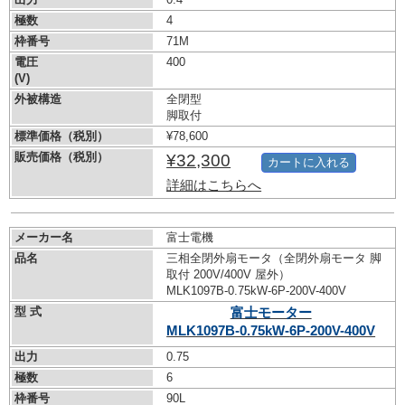
極数
4
枠番号
71M
電圧
400
(V)
外被構造
全閉型
脚取付
標準価格（税別）
¥78,600
販売価格（税別）
¥32,300
カートに入れる
詳細はこちらへ
メーカー名
富士電機
品名
三相全閉外扇モータ（全閉外扇モータ 脚
取付 200V/400V 屋外）
MLK1097B-0.75kW-
6P-200V-400V
型 式
富士モーター
MLK1097B-0.75kW-
6P-200V-400V
出力
0.75
極数
6
枠番号
90L