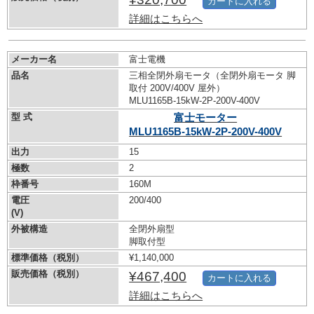
カートに入れる
詳細はこちらへ
メーカー名
富士電機
品名
三相全閉外扇モータ（全閉外扇モータ 脚
取付 200V/400V 屋外）
MLU1165B-15kW-
2P-200V-400V
型 式
富士モーター
MLU1165B-15kW-
2P-200V-400V
出力
15
極数
2
枠番号
160M
電圧
200/400
(V)
外被構造
全閉外扇型
脚取付型
標準価格（税別）
¥1,140,000
販売価格（税別）
¥467,400
カートに入れる
詳細はこちらへ