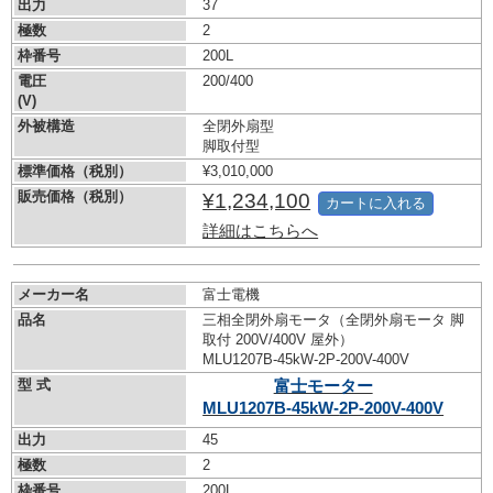
出力
37
極数
2
枠番号
200L
電圧
200/400
(V)
外被構造
全閉外扇型
脚取付型
標準価格（税別）
¥3,010,000
販売価格（税別）
¥1,234,100
カートに入れる
詳細はこちらへ
メーカー名
富士電機
品名
三相全閉外扇モータ（全閉外扇モータ 脚
取付 200V/400V 屋外）
MLU1207B-45kW-
2P-200V-400V
型 式
富士モーター
MLU1207B-45kW-
2P-200V-400V
出力
45
極数
2
枠番号
200L