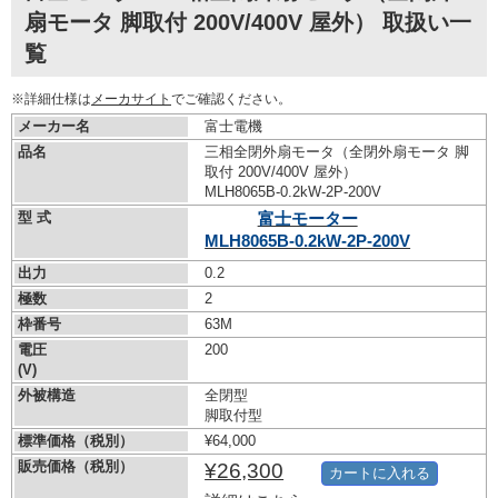
扇モータ 脚取付 200V/400V 屋外） 取扱い一
覧
※詳細仕様は
メーカサイト
でご確認ください。
メーカー名
富士電機
品名
三相全閉外扇モータ（全閉外扇モータ 脚
取付 200V/400V 屋外）
MLH8065B-0.2kW-
2P-200V
型 式
富士モーター
MLH8065B-0.2kW-
2P-200V
出力
0.2
極数
2
枠番号
63M
電圧
200
(V)
外被構造
全閉型
脚取付型
標準価格（税別）
¥64,000
販売価格（税別）
¥26,300
カートに入れる