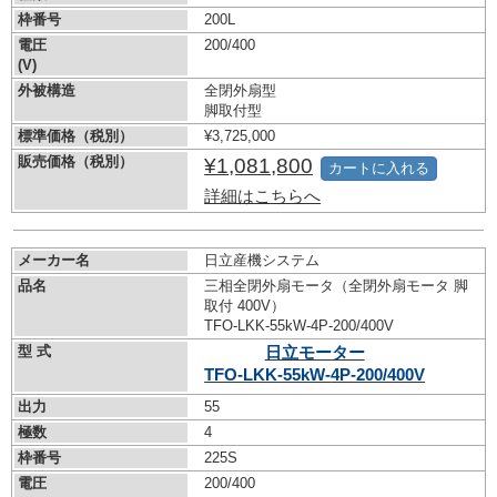
枠番号
200L
電圧
200/400
(V)
外被構造
全閉外扇型
脚取付型
標準価格（税別）
¥3,725,000
販売価格（税別）
¥1,081,800
カートに入れる
詳細はこちらへ
メーカー名
日立産機システム
品名
三相全閉外扇モータ（全閉外扇モータ 脚
取付 400V）
TFO-LKK-55kW-
4P-200/400V
型 式
日立モーター
TFO-LKK-55kW-
4P-200/400V
出力
55
極数
4
枠番号
225S
電圧
200/400