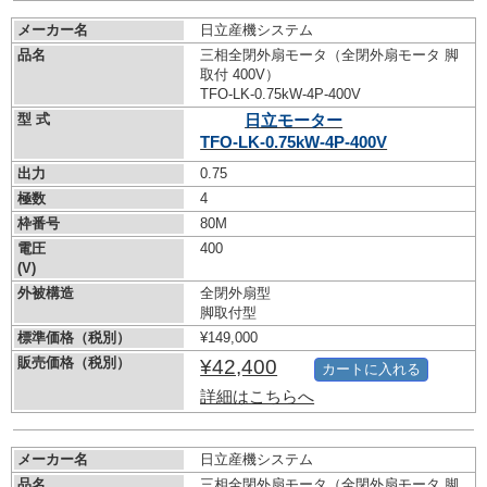
メーカー名
日立産機システム
品名
三相全閉外扇モータ（全閉外扇モータ 脚
取付 400V）
TFO-LK-0.75kW-
4P-400V
型 式
日立モーター
TFO-LK-0.75kW-
4P-400V
出力
0.75
極数
4
枠番号
80M
電圧
400
(V)
外被構造
全閉外扇型
脚取付型
標準価格（税別）
¥149,000
販売価格（税別）
¥42,400
カートに入れる
詳細はこちらへ
メーカー名
日立産機システム
品名
三相全閉外扇モータ（全閉外扇モータ 脚