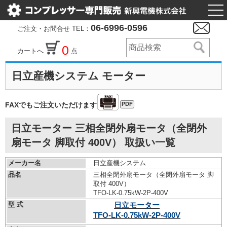
togg
nav
06-6996-0596
ご注文・お問合せ TEL：
0
カートへ
点
日立産機システム モーター
PDF
FAXでもご注文いただけます
日立モーター 三相全閉外扇モータ（全閉外
扇モータ 脚取付 400V） 取扱い一覧
メーカー名
日立産機システム
品名
三相全閉外扇モータ（全閉外扇モータ 脚
取付 400V）
TFO-LK-0.75kW-
2P-400V
型 式
日立モーター
TFO-LK-0.75kW-
2P-400V