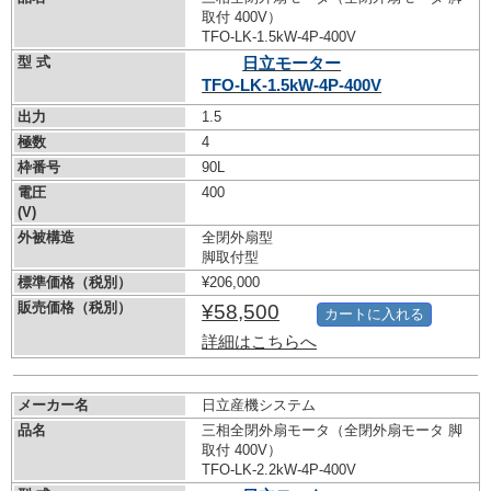
取付 400V）
TFO-LK-1.5kW-
4P-400V
型 式
日立モーター
TFO-LK-1.5kW-
4P-400V
出力
1.5
極数
4
枠番号
90L
電圧
400
(V)
外被構造
全閉外扇型
脚取付型
標準価格（税別）
¥206,000
販売価格（税別）
¥58,500
カートに入れる
詳細はこちらへ
メーカー名
日立産機システム
品名
三相全閉外扇モータ（全閉外扇モータ 脚
取付 400V）
TFO-LK-2.2kW-
4P-400V