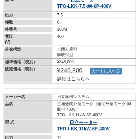
TFO-LKK-7.5kW-
6P-400V
出力
7.5
極数
6
枠番号
160M
電圧
400
(V)
外被構造
全閉外扇型
脚取付型
標準価格（税別）
¥848,000
販売価格（税別）
¥240,800
カートに入れる
詳細はこちらへ
メーカー名
日立産機システム
品名
三相全閉外扇モータ（全閉外扇モータ 脚
取付 400V）
TFO-LKK-11kW-
6P-400V
型 式
日立モーター
TFO-LKK-11kW-
6P-400V
出力
11