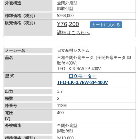
外被構造
全閉外扇型
脚取付型
標準価格（税別）
¥268,000
販売価格（税別）
¥76,200
カートに入れる
詳細はこちらへ
メーカー名
日立産機システム
品名
三相全閉外扇モータ（全閉外扇モータ 脚
取付 400V）
TFO-LK-3.7kW-
2P-400V
型 式
日立モーター
TFO-LK-3.7kW-
2P-400V
出力
3.7
極数
2
枠番号
112M
電圧
400
(V)
外被構造
全閉外扇型
脚取付型
標準価格（税別）
¥410,000