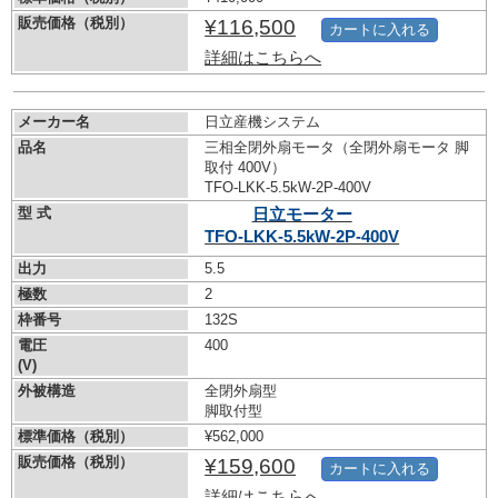
販売価格（税別）
¥116,500
カートに入れる
詳細はこちらへ
メーカー名
日立産機システム
品名
三相全閉外扇モータ（全閉外扇モータ 脚
取付 400V）
TFO-LKK-5.5kW-
2P-400V
型 式
日立モーター
TFO-LKK-5.5kW-
2P-400V
出力
5.5
極数
2
枠番号
132S
電圧
400
(V)
外被構造
全閉外扇型
脚取付型
標準価格（税別）
¥562,000
販売価格（税別）
¥159,600
カートに入れる
詳細はこちらへ