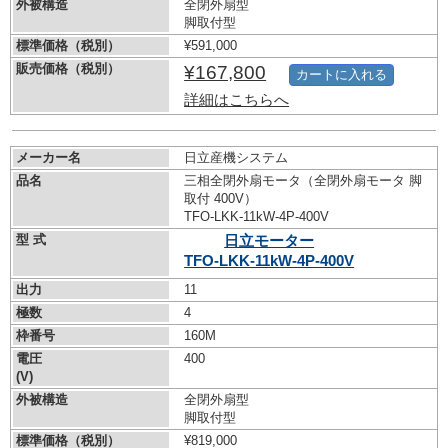
外被構造
全閉外扇型
脚取付型
標準価格（税別）
¥591,000
販売価格（税別）
¥167,800
カートに入れる
詳細はこちらへ
メーカー名
日立産機システム
品名
三相全閉外扇モータ（全閉外扇モータ 脚
取付 400V）
TFO-LKK-11kW-
4P-400V
型 式
日立モーター
TFO-LKK-11kW-
4P-400V
出力
11
極数
4
枠番号
160M
電圧
400
(V)
外被構造
全閉外扇型
脚取付型
標準価格（税別）
¥819,000