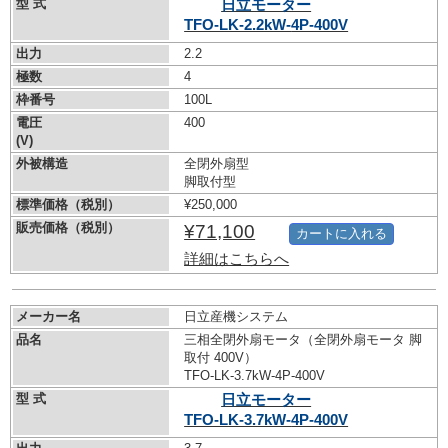
型 式
日立モーター
TFO-LK-2.2kW-
4P-400V
出力
2.2
極数
4
枠番号
100L
電圧
400
(V)
外被構造
全閉外扇型
脚取付型
標準価格（税別）
¥250,000
販売価格（税別）
¥71,100
カートに入れる
詳細はこちらへ
メーカー名
日立産機システム
品名
三相全閉外扇モータ（全閉外扇モータ 脚
取付 400V）
TFO-LK-3.7kW-
4P-400V
型 式
日立モーター
TFO-LK-3.7kW-
4P-400V