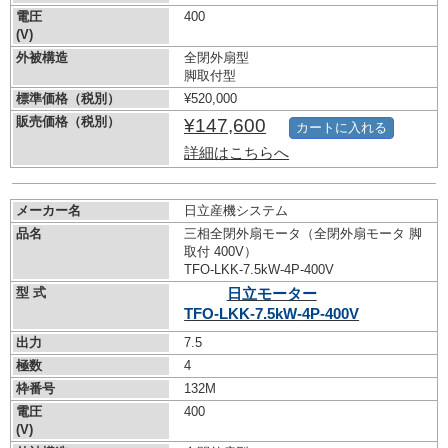
電圧
400
(V)
外被構造
全閉外扇型
脚取付型
標準価格（税別）
¥520,000
販売価格（税別）
¥147,600
カートに入れる
詳細はこちらへ
メーカー名
日立産機システム
品名
三相全閉外扇モータ（全閉外扇モータ 脚
取付 400V）
TFO-LKK-7.5kW-
4P-400V
型 式
日立モーター
TFO-LKK-7.5kW-
4P-400V
出力
7.5
極数
4
枠番号
132M
電圧
400
(V)