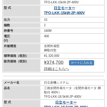
TFO-LKK-15kW-
2P-400V
型 式
日立モーター
TFO-LKK-15kW-
2P-400V
出力
15
極数
2
枠番号
160M
電圧
400
(V)
外被構造
全閉外扇型
脚取付型
標準価格（税別）
¥1,320,000
販売価格（税別）
¥374,700
カートに入れる
詳細はこちらへ
メーカー名
日立産機システム
品名
三相全閉外扇モータ（全閉外扇モータ 脚
取付 400V）
TFO-LKK-18.5kW-
2P-400V
型 式
日立モーター