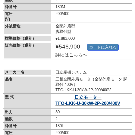
枠番号
180M
電圧
200/400
(V)
外被構造
全閉外扇型
脚取付型
標準価格（税別）
¥1,883,000
販売価格（税別）
¥546,900
カートに入れる
詳細はこちらへ
メーカー名
日立産機システム
品名
三相全閉外扇モータ（全閉外扇モータ 脚
取付 400V）
TFO-LKK-U-30kW-
2P-200/400V
型 式
日立モーター
TFO-LKK-U-30kW-
2P-200/400V
出力
30
極数
2
枠番号
180L
電圧
200/400