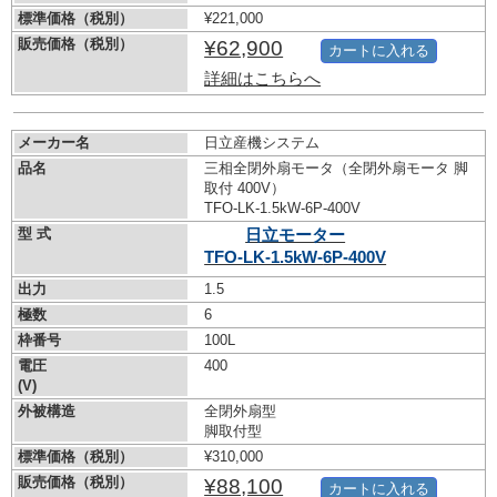
標準価格（税別）
¥221,000
販売価格（税別）
¥62,900
カートに入れる
詳細はこちらへ
メーカー名
日立産機システム
品名
三相全閉外扇モータ（全閉外扇モータ 脚
取付 400V）
TFO-LK-1.5kW-
6P-400V
型 式
日立モーター
TFO-LK-1.5kW-
6P-400V
出力
1.5
極数
6
枠番号
100L
電圧
400
(V)
外被構造
全閉外扇型
脚取付型
標準価格（税別）
¥310,000
販売価格（税別）
¥88,100
カートに入れる