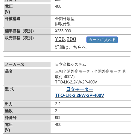
電圧
400
(V)
外被構造
全閉外扇型
脚取付型
標準価格（税別）
¥233,000
販売価格（税別）
¥66,200
カートに入れる
詳細はこちらへ
メーカー名
日立産機システム
品名
三相全閉外扇モータ（全閉外扇モータ 脚
取付 400V）
TFO-LK-2.2kW-
2P-400V
型 式
日立モーター
TFO-LK-2.2kW-
2P-400V
出力
2.2
極数
2
枠番号
90L
電圧
400
(V)