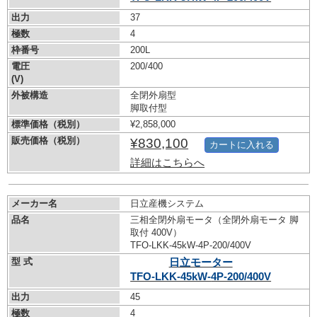
出力
37
極数
4
枠番号
200L
電圧
200/400
(V)
外被構造
全閉外扇型
脚取付型
標準価格（税別）
¥2,858,000
販売価格（税別）
¥830,100
カートに入れる
詳細はこちらへ
メーカー名
日立産機システム
品名
三相全閉外扇モータ（全閉外扇モータ 脚
取付 400V）
TFO-LKK-45kW-
4P-200/400V
型 式
日立モーター
TFO-LKK-45kW-
4P-200/400V
出力
45
極数
4