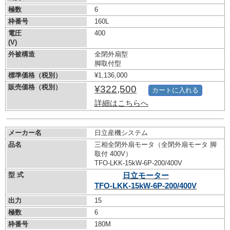
極数
6
枠番号
160L
電圧
400
(V)
外被構造
全閉外扇型
脚取付型
標準価格（税別）
¥1,136,000
販売価格（税別）
¥322,500
カートに入れる
詳細はこちらへ
メーカー名
日立産機システム
品名
三相全閉外扇モータ（全閉外扇モータ 脚
取付 400V）
TFO-LKK-15kW-
6P-200/400V
型 式
日立モーター
TFO-LKK-15kW-
6P-200/400V
出力
15
極数
6
枠番号
180M