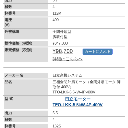
出力
3.7
極数
4
枠番号
112M
電圧
400
(V)
外被構造
全閉外扇型
脚取付型
標準価格（税別）
¥347,000
販売価格（税別）
¥98,700
カートに入れる
詳細はこちらへ
メーカー名
日立産機システム
品名
三相全閉外扇モータ（全閉外扇モータ 脚
取付 400V）
TFO-LKK-5.5kW-
4P-400V
型 式
日立モーター
TFO-LKK-5.5kW-
4P-400V
出力
5.5
極数
4
枠番号
132S