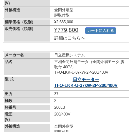
(V)
外被構造
全閉外扇型
脚取付型
標準価格（税別）
¥2,685,000
販売価格（税別）
¥779,800
カートに入れる
詳細はこちらへ
メーカー名
日立産機システム
品名
三相全閉外扇モータ（全閉外扇モータ 脚
取付 400V）
TFO-LKK-U-37kW-
2P-200/400V
型 式
日立モーター
TFO-LKK-U-37kW-
2P-200/400V
出力
37
極数
2
枠番号
200LB
電圧
200/400V
(V)
外被構造
全閉外扇型
脚取付型