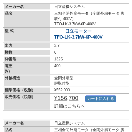
メーカー名
日立産機システム
品名
三相全閉外扇モータ（全閉外扇モータ 脚
取付 400V）
TFO-LK-3.7kW-
6P-400V
型 式
日立モーター
TFO-LK-3.7kW-
6P-400V
出力
3.7
極数
6
枠番号
132S
電圧
400
(V)
外被構造
全閉外扇型
脚取付型
標準価格（税別）
¥552,000
販売価格（税別）
¥156,700
カートに入れる
詳細はこちらへ
メーカー名
日立産機システム
品名
三相全閉外扇モータ（全閉外扇モータ 脚