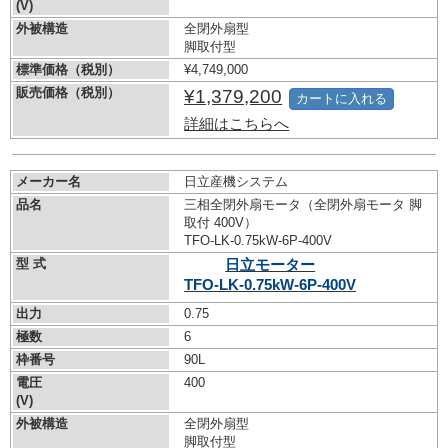
(V)
外被構造
全閉外扇型
脚取付型
標準価格（税別）
¥4,749,000
販売価格（税別）
¥1,379,200
カートに入れる
詳細はこちらへ
メーカー名
日立産機システム
品名
三相全閉外扇モータ（全閉外扇モータ 脚
取付 400V）
TFO-LK-0.75kW-
6P-400V
型 式
日立モーター
TFO-LK-0.75kW-
6P-400V
出力
0.75
極数
6
枠番号
90L
電圧
400
(V)
外被構造
全閉外扇型
脚取付型