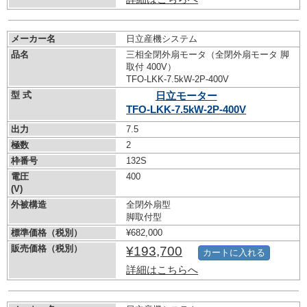
メーカー名
日立産機システム
品名
三相全閉外扇モータ（全閉外扇モータ 脚
取付 400V）
TFO-LKK-7.5kW-
2P-400V
型 式
日立モーター
TFO-LKK-7.5kW-
2P-400V
出力
7.5
極数
2
枠番号
132S
電圧
400
(V)
外被構造
全閉外扇型
脚取付型
標準価格（税別）
¥682,000
販売価格（税別）
¥193,700
カートに入れる
詳細はこちらへ