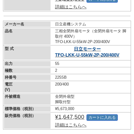
詳細はこちらへ
メーカー名
日立産機システム
品名
三相全閉外扇モータ（全閉外扇モータ 脚
取付 400V）
TFO-LKK-U-55kW-
2P-200/400V
型 式
日立モーター
TFO-LKK-U-55kW-
2P-200/400V
出力
55
極数
2
枠番号
225SB
電圧
200/400
(V)
外被構造
全閉外扇型
脚取付型
標準価格（税別）
¥5,673,000
販売価格（税別）
¥1,647,500
カートに入れる
詳細はこちらへ