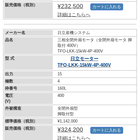
販売価格（税別）
¥232,500
カートに入れる
詳細はこちらへ
メーカー名
日立産機システム
品名
三相全閉外扇モータ（全閉外扇モータ 脚
取付 400V）
TFO-LKK-15kW-
4P-400V
型 式
日立モーター
TFO-LKK-15kW-
4P-400V
出力
15
極数
4
枠番号
160L
電圧
400
(V)
外被構造
全閉外扇型
脚取付型
標準価格（税別）
¥1,142,000
販売価格（税別）
¥324,200
カートに入れる
詳細はこちらへ