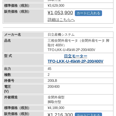
標準価格（税別）
¥3,629,000
販売価格（税別）
¥1,053,900
カートに入れる
詳細はこちらへ
メーカー名
日立産機システム
品名
三相全閉外扇モータ（全閉外扇モータ 脚
取付 400V）
TFO-LKK-U-45kW-
2P-200/400V
型 式
日立モーター
TFO-LKK-U-45kW-
2P-200/400V
出力
45
極数
2
枠番号
200LB
電圧
200/400
(V)
外被構造
全閉外扇型
脚取付型
標準価格（税別）
¥4,188,000
販売価格（税別）
¥1,216,300
カートに入れる