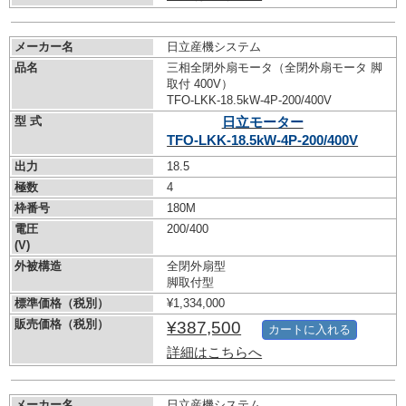
メーカー名
日立産機システム
品名
三相全閉外扇モータ（全閉外扇モータ 脚
取付 400V）
TFO-LKK-18.5kW-
4P-200/400V
型 式
日立モーター
TFO-LKK-18.5kW-
4P-200/400V
出力
18.5
極数
4
枠番号
180M
電圧
200/400
(V)
外被構造
全閉外扇型
脚取付型
標準価格（税別）
¥1,334,000
販売価格（税別）
¥387,500
カートに入れる
詳細はこちらへ
メーカー名
日立産機システム