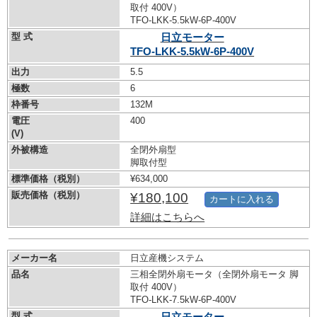
取付 400V）
TFO-LKK-5.5kW-
6P-400V
型 式
日立モーター
TFO-LKK-5.5kW-
6P-400V
出力
5.5
極数
6
枠番号
132M
電圧
400
(V)
外被構造
全閉外扇型
脚取付型
標準価格（税別）
¥634,000
販売価格（税別）
¥180,100
カートに入れる
詳細はこちらへ
メーカー名
日立産機システム
品名
三相全閉外扇モータ（全閉外扇モータ 脚
取付 400V）
TFO-LKK-7.5kW-
6P-400V
型 式
日立モーター