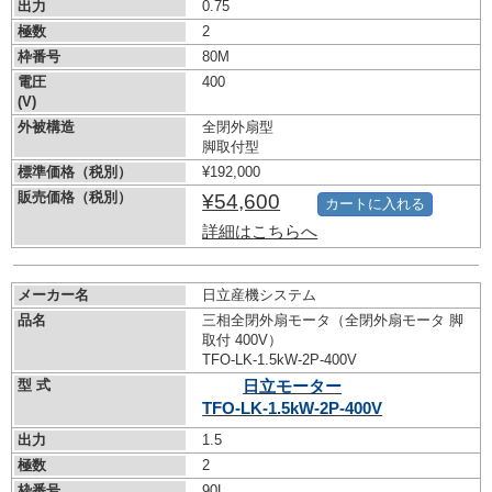
出力
0.75
極数
2
枠番号
80M
電圧
400
(V)
外被構造
全閉外扇型
脚取付型
標準価格（税別）
¥192,000
販売価格（税別）
¥54,600
カートに入れる
詳細はこちらへ
メーカー名
日立産機システム
品名
三相全閉外扇モータ（全閉外扇モータ 脚
取付 400V）
TFO-LK-1.5kW-
2P-400V
型 式
日立モーター
TFO-LK-1.5kW-
2P-400V
出力
1.5
極数
2
枠番号
90L