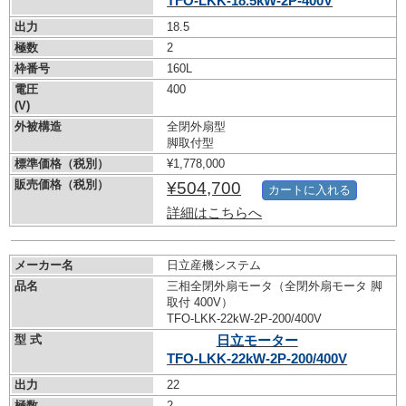
TFO-LKK-18.5kW-
2P-400V
出力
18.5
極数
2
枠番号
160L
電圧
400
(V)
外被構造
全閉外扇型
脚取付型
標準価格（税別）
¥1,778,000
販売価格（税別）
¥504,700
カートに入れる
詳細はこちらへ
メーカー名
日立産機システム
品名
三相全閉外扇モータ（全閉外扇モータ 脚
取付 400V）
TFO-LKK-22kW-
2P-200/400V
型 式
日立モーター
TFO-LKK-22kW-
2P-200/400V
出力
22
極数
2