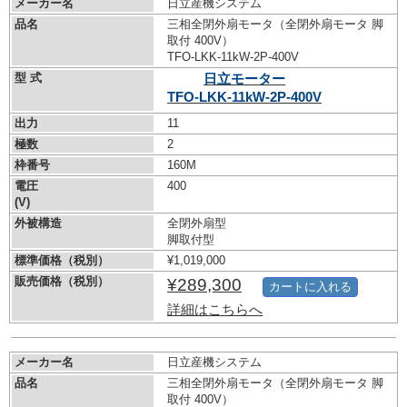
メーカー名
日立産機システム
品名
三相全閉外扇モータ（全閉外扇モータ 脚
取付 400V）
TFO-LKK-11kW-
2P-400V
型 式
日立モーター
TFO-LKK-11kW-
2P-400V
出力
11
極数
2
枠番号
160M
電圧
400
(V)
外被構造
全閉外扇型
脚取付型
標準価格（税別）
¥1,019,000
販売価格（税別）
¥289,300
カートに入れる
詳細はこちらへ
メーカー名
日立産機システム
品名
三相全閉外扇モータ（全閉外扇モータ 脚
取付 400V）