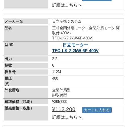
詳細はこちらへ
メーカー名
日立産機システム
品名
三相全閉外扇モータ（全閉外扇モータ 脚
取付 400V）
TFO-LK-2.2kW-
6P-400V
型 式
日立モーター
TFO-LK-2.2kW-
6P-400V
出力
2.2
極数
6
枠番号
112M
電圧
400
(V)
外被構造
全閉外扇型
脚取付型
標準価格（税別）
¥395,000
販売価格（税別）
¥112,200
カートに入れる
詳細はこちらへ