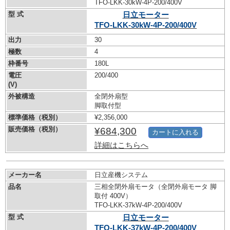
TFO-LKK-30kW-
4P-200/400V
型 式
日立モーター
TFO-LKK-30kW-
4P-200/400V
出力
30
極数
4
枠番号
180L
電圧
200/400
(V)
外被構造
全閉外扇型
脚取付型
標準価格（税別）
¥2,356,000
販売価格（税別）
¥684,300
カートに入れる
詳細はこちらへ
メーカー名
日立産機システム
品名
三相全閉外扇モータ（全閉外扇モータ 脚
取付 400V）
TFO-LKK-37kW-
4P-200/400V
型 式
日立モーター
TFO-LKK-37kW-
4P-200/400V