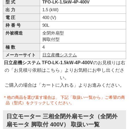
型 式
TFO-LK-1.5kW-4P-400V
出 力
1.5 (kW)
電 圧
400 (V)
枠 番 号
90L
外被構造
全閉外扇型
脚取付型
極 数
4
メーカーサイト
日立産機システム
日立産機システム TFO-LK-1.5kW-4P-400V
のお見積りは右
の「お見積り依頼はこちら」よりお気軽にお申し出くださ
い。
ご購入の場合は「カートに入れる」よりお進みください。
＊他の商品を選び直す場合は、 下記「取扱い一覧から」ご希望の商
品（型式）をクリックしてください。
日立モーター 三相全閉外扇モータ（全閉外
扇モータ 脚取付 400V） 取扱い一覧