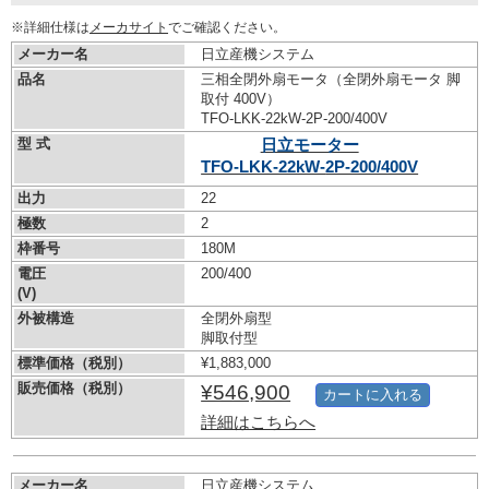
※詳細仕様は
メーカサイト
でご確認ください。
メーカー名
日立産機システム
品名
三相全閉外扇モータ（全閉外扇モータ 脚
取付 400V）
TFO-LKK-22kW-
2P-200/400V
型 式
日立モーター
TFO-LKK-22kW-
2P-200/400V
出力
22
極数
2
枠番号
180M
電圧
200/400
(V)
外被構造
全閉外扇型
脚取付型
標準価格（税別）
¥1,883,000
販売価格（税別）
¥546,900
カートに入れる
詳細はこちらへ
メーカー名
日立産機システム