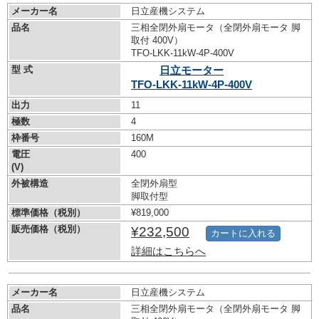
メーカー名
日立産機システム
品名
三相全閉外扇モータ（全閉外扇モータ 脚
取付 400V）
TFO-LKK-11kW-
4P-400V
型 式
日立モーター
TFO-LKK-11kW-
4P-400V
出力
11
極数
4
枠番号
160M
電圧
400
(V)
外被構造
全閉外扇型
脚取付型
標準価格（税別）
¥819,000
販売価格（税別）
¥232,500
カートに入れる
詳細はこちらへ
メーカー名
日立産機システム
品名
三相全閉外扇モータ（全閉外扇モータ 脚