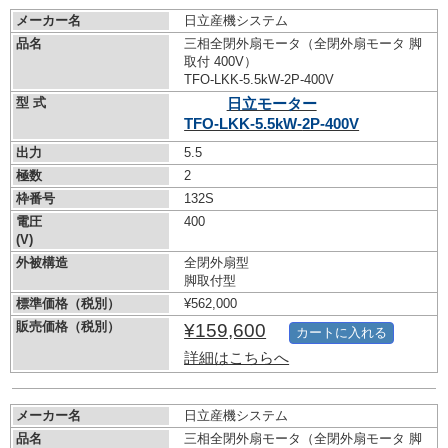
メーカー名
日立産機システム
品名
三相全閉外扇モータ（全閉外扇モータ 脚
取付 400V）
TFO-LKK-5.5kW-
2P-400V
型 式
日立モーター
TFO-LKK-5.5kW-
2P-400V
出力
5.5
極数
2
枠番号
132S
電圧
400
(V)
外被構造
全閉外扇型
脚取付型
標準価格（税別）
¥562,000
販売価格（税別）
¥159,600
カートに入れる
詳細はこちらへ
メーカー名
日立産機システム
品名
三相全閉外扇モータ（全閉外扇モータ 脚