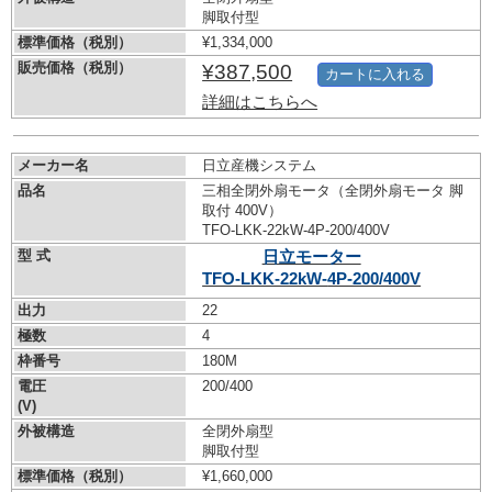
脚取付型
標準価格（税別）
¥1,334,000
販売価格（税別）
¥387,500
カートに入れる
詳細はこちらへ
メーカー名
日立産機システム
品名
三相全閉外扇モータ（全閉外扇モータ 脚
取付 400V）
TFO-LKK-22kW-
4P-200/400V
型 式
日立モーター
TFO-LKK-22kW-
4P-200/400V
出力
22
極数
4
枠番号
180M
電圧
200/400
(V)
外被構造
全閉外扇型
脚取付型
標準価格（税別）
¥1,660,000