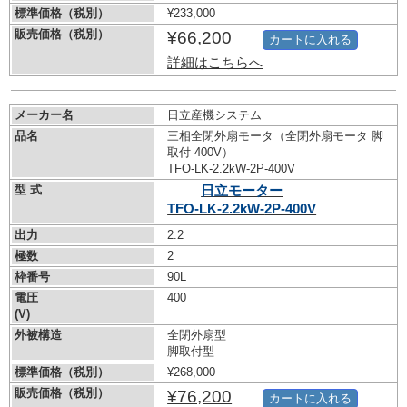
標準価格（税別）
¥233,000
販売価格（税別）
¥66,200
カートに入れる
詳細はこちらへ
メーカー名
日立産機システム
品名
三相全閉外扇モータ（全閉外扇モータ 脚
取付 400V）
TFO-LK-2.2kW-
2P-400V
型 式
日立モーター
TFO-LK-2.2kW-
2P-400V
出力
2.2
極数
2
枠番号
90L
電圧
400
(V)
外被構造
全閉外扇型
脚取付型
標準価格（税別）
¥268,000
販売価格（税別）
¥76,200
カートに入れる