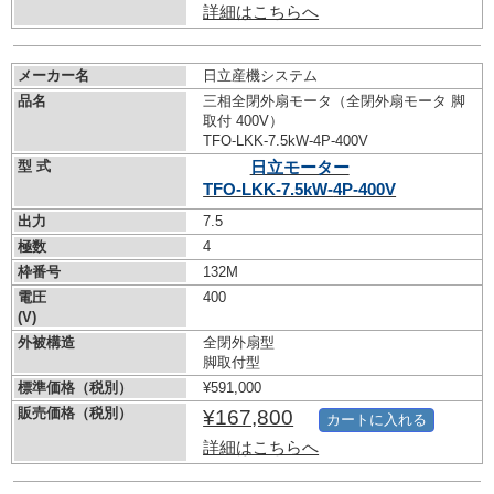
詳細はこちらへ
メーカー名
日立産機システム
品名
三相全閉外扇モータ（全閉外扇モータ 脚
取付 400V）
TFO-LKK-7.5kW-
4P-400V
型 式
日立モーター
TFO-LKK-7.5kW-
4P-400V
出力
7.5
極数
4
枠番号
132M
電圧
400
(V)
外被構造
全閉外扇型
脚取付型
標準価格（税別）
¥591,000
販売価格（税別）
¥167,800
カートに入れる
詳細はこちらへ