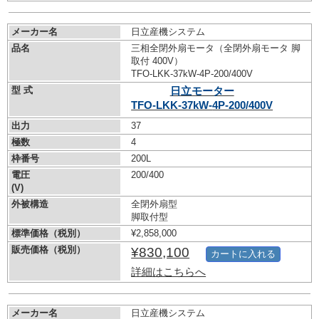
メーカー名
日立産機システム
品名
三相全閉外扇モータ（全閉外扇モータ 脚
取付 400V）
TFO-LKK-37kW-
4P-200/400V
型 式
日立モーター
TFO-LKK-37kW-
4P-200/400V
出力
37
極数
4
枠番号
200L
電圧
200/400
(V)
外被構造
全閉外扇型
脚取付型
標準価格（税別）
¥2,858,000
販売価格（税別）
¥830,100
カートに入れる
詳細はこちらへ
メーカー名
日立産機システム