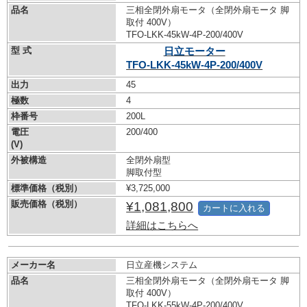
品名
三相全閉外扇モータ（全閉外扇モータ 脚
取付 400V）
TFO-LKK-45kW-
4P-200/400V
型 式
日立モーター
TFO-LKK-45kW-
4P-200/400V
出力
45
極数
4
枠番号
200L
電圧
200/400
(V)
外被構造
全閉外扇型
脚取付型
標準価格（税別）
¥3,725,000
販売価格（税別）
¥1,081,800
カートに入れる
詳細はこちらへ
メーカー名
日立産機システム
品名
三相全閉外扇モータ（全閉外扇モータ 脚
取付 400V）
TFO-LKK-55kW-
4P-200/400V