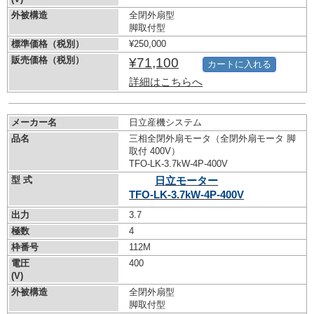
外被構造
全閉外扇型
脚取付型
標準価格（税別）
¥250,000
販売価格（税別）
¥71,100
カートに入れる
詳細はこちらへ
メーカー名
日立産機システム
品名
三相全閉外扇モータ（全閉外扇モータ 脚
取付 400V）
TFO-LK-3.7kW-
4P-400V
型 式
日立モーター
TFO-LK-3.7kW-
4P-400V
出力
3.7
極数
4
枠番号
112M
電圧
400
(V)
外被構造
全閉外扇型
脚取付型