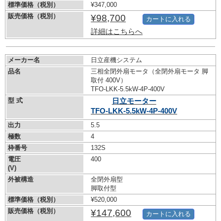
標準価格（税別）
¥347,000
販売価格（税別）
¥98,700
カートに入れる
詳細はこちらへ
メーカー名
日立産機システム
品名
三相全閉外扇モータ（全閉外扇モータ 脚
取付 400V）
TFO-LKK-5.5kW-
4P-400V
型 式
日立モーター
TFO-LKK-5.5kW-
4P-400V
出力
5.5
極数
4
枠番号
132S
電圧
400
(V)
外被構造
全閉外扇型
脚取付型
標準価格（税別）
¥520,000
販売価格（税別）
¥147,600
カートに入れる