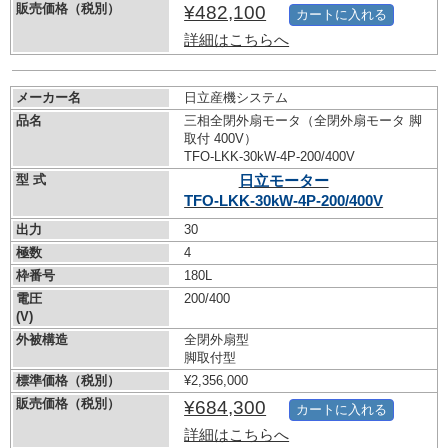
販売価格（税別）
¥482,100
カートに入れる
詳細はこちらへ
メーカー名
日立産機システム
品名
三相全閉外扇モータ（全閉外扇モータ 脚
取付 400V）
TFO-LKK-30kW-
4P-200/400V
型 式
日立モーター
TFO-LKK-30kW-
4P-200/400V
出力
30
極数
4
枠番号
180L
電圧
200/400
(V)
外被構造
全閉外扇型
脚取付型
標準価格（税別）
¥2,356,000
販売価格（税別）
¥684,300
カートに入れる
詳細はこちらへ