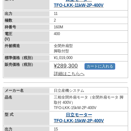
TFO-LKK-11kW-
2P-400V
出力
11
極数
2
枠番号
160M
電圧
400
(V)
外被構造
全閉外扇型
脚取付型
標準価格（税別）
¥1,019,000
販売価格（税別）
¥289,300
カートに入れる
詳細はこちらへ
メーカー名
日立産機システム
品名
三相全閉外扇モータ（全閉外扇モータ 脚
取付 400V）
TFO-LKK-15kW-
2P-400V
型 式
日立モーター
TFO-LKK-15kW-
2P-400V
出力
15