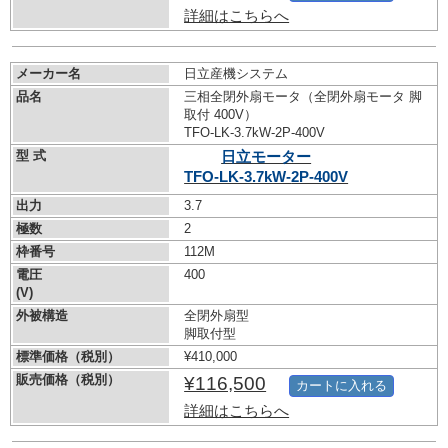
詳細はこちらへ
メーカー名
日立産機システム
品名
三相全閉外扇モータ（全閉外扇モータ 脚
取付 400V）
TFO-LK-3.7kW-
2P-400V
型 式
日立モーター
TFO-LK-3.7kW-
2P-400V
出力
3.7
極数
2
枠番号
112M
電圧
400
(V)
外被構造
全閉外扇型
脚取付型
標準価格（税別）
¥410,000
販売価格（税別）
¥116,500
カートに入れる
詳細はこちらへ