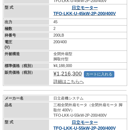
TFO-LKK-U-45kW-
2P-200/400V
型 式
日立モーター
TFO-LKK-U-45kW-
2P-200/400V
出力
45
極数
2
枠番号
200LB
電圧
200/400
(V)
外被構造
全閉外扇型
脚取付型
標準価格（税別）
¥4,188,000
販売価格（税別）
¥1,216,300
カートに入れる
詳細はこちらへ
メーカー名
日立産機システム
品名
三相全閉外扇モータ（全閉外扇モータ 脚
取付 400V）
TFO-LKK-U-55kW-
2P-200/400V
型 式
日立モーター
TFO-LKK-U-55kW-
2P-200/400V