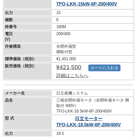
TFO-LKK-15kW-
6P-200/400V
出力
15
極数
6
枠番号
180M
電圧
200/400
(V)
外被構造
全閉外扇型
脚取付型
標準価格（税別）
¥1,451,000
販売価格（税別）
¥421,500
カートに入れる
詳細はこちらへ
メーカー名
日立産機システム
品名
三相全閉外扇モータ（全閉外扇モータ 脚
取付 400V）
TFO-LKK-18.5kW-
6P-200/400V
型 式
日立モーター
TFO-LKK-18.5kW-
6P-200/400V
出力
18.5