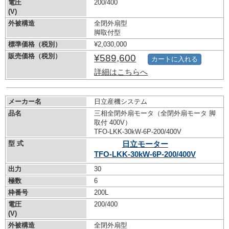
電圧
200/400
(V)
外被構造
全閉外扇型
脚取付型
標準価格（税別）
¥2,030,000
販売価格（税別）
¥589,600
カートに入れる
詳細はこちらへ
メーカー名
日立産機システム
品名
三相全閉外扇モータ（全閉外扇モータ 脚
取付 400V）
TFO-LKK-30kW-
6P-200/400V
型 式
日立モーター
TFO-LKK-30kW-
6P-200/400V
出力
30
極数
6
枠番号
200L
電圧
200/400
(V)
外被構造
全閉外扇型