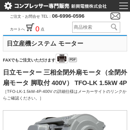
togg
nav
06-6996-0596
ご注文・お問合せ TEL：
0
カートへ
点
日立産機システム モーター
PDF
FAXでもご注文いただけます
日立モーター 三相全閉外扇モータ（全閉外
扇モータ 脚取付 400V） TFO-LK 1.5kW 4P
［TFO-LK-1.5kW-4P-400V の詳細仕様はメーカーサイトのリンクか
らご確認ください。］