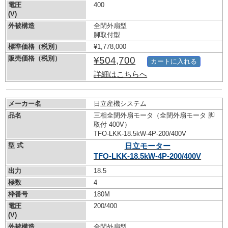
電圧
400
(V)
外被構造
全閉外扇型
脚取付型
標準価格（税別）
¥1,778,000
販売価格（税別）
¥504,700
カートに入れる
詳細はこちらへ
メーカー名
日立産機システム
品名
三相全閉外扇モータ（全閉外扇モータ 脚
取付 400V）
TFO-LKK-18.5kW-
4P-200/400V
型 式
日立モーター
TFO-LKK-18.5kW-
4P-200/400V
出力
18.5
極数
4
枠番号
180M
電圧
200/400
(V)
外被構造
全閉外扇型