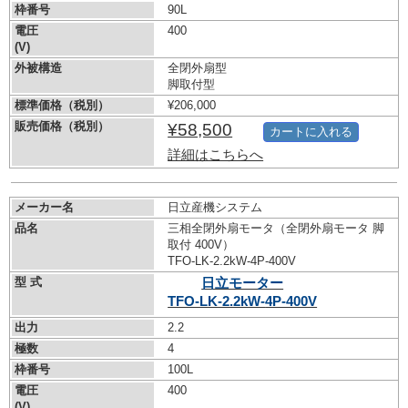
枠番号
90L
電圧
400
(V)
外被構造
全閉外扇型
脚取付型
標準価格（税別）
¥206,000
販売価格（税別）
¥58,500
カートに入れる
詳細はこちらへ
メーカー名
日立産機システム
品名
三相全閉外扇モータ（全閉外扇モータ 脚
取付 400V）
TFO-LK-2.2kW-
4P-400V
型 式
日立モーター
TFO-LK-2.2kW-
4P-400V
出力
2.2
極数
4
枠番号
100L
電圧
400
(V)