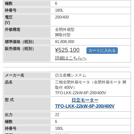
極数
6
枠番号
180L
電圧
200/400
(V)
外被構造
全閉外扇型
脚取付型
標準価格（税別）
¥1,808,000
販売価格（税別）
¥525,100
カートに入れる
詳細はこちらへ
メーカー名
日立産機システム
品名
三相全閉外扇モータ（全閉外扇モータ 脚
取付 400V）
TFO-LKK-22kW-
6P-200/400V
型 式
日立モーター
TFO-LKK-22kW-
6P-200/400V
出力
22
極数
6
枠番号
180L