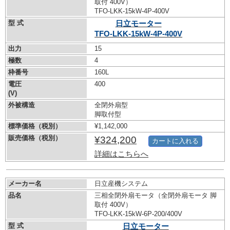
取付 400V）
TFO-LKK-15kW-
4P-400V
型 式
日立モーター
TFO-LKK-15kW-
4P-400V
出力
15
極数
4
枠番号
160L
電圧
400
(V)
外被構造
全閉外扇型
脚取付型
標準価格（税別）
¥1,142,000
販売価格（税別）
¥324,200
カートに入れる
詳細はこちらへ
メーカー名
日立産機システム
品名
三相全閉外扇モータ（全閉外扇モータ 脚
取付 400V）
TFO-LKK-15kW-
6P-200/400V
型 式
日立モーター