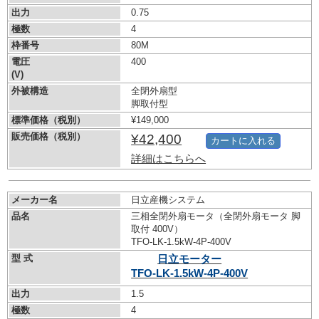
出力
0.75
極数
4
枠番号
80M
電圧
400
(V)
外被構造
全閉外扇型
脚取付型
標準価格（税別）
¥149,000
販売価格（税別）
¥42,400
カートに入れる
詳細はこちらへ
メーカー名
日立産機システム
品名
三相全閉外扇モータ（全閉外扇モータ 脚
取付 400V）
TFO-LK-1.5kW-
4P-400V
型 式
日立モーター
TFO-LK-1.5kW-
4P-400V
出力
1.5
極数
4