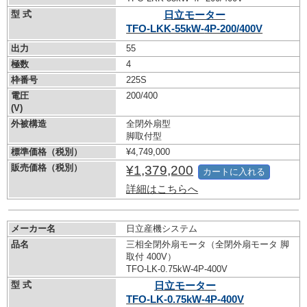
型 式
日立モーター
TFO-LKK-55kW-
4P-200/400V
出力
55
極数
4
枠番号
225S
電圧
200/400
(V)
外被構造
全閉外扇型
脚取付型
標準価格（税別）
¥4,749,000
販売価格（税別）
¥1,379,200
カートに入れる
詳細はこちらへ
メーカー名
日立産機システム
品名
三相全閉外扇モータ（全閉外扇モータ 脚
取付 400V）
TFO-LK-0.75kW-
4P-400V
型 式
日立モーター
TFO-LK-0.75kW-
4P-400V