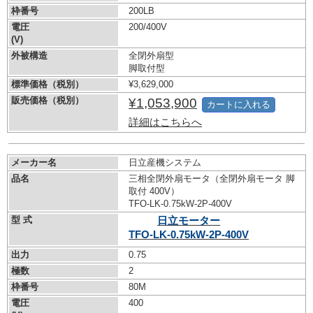
枠番号
200LB
電圧
200/400V
(V)
外被構造
全閉外扇型
脚取付型
標準価格（税別）
¥3,629,000
販売価格（税別）
¥1,053,900
カートに入れる
詳細はこちらへ
メーカー名
日立産機システム
品名
三相全閉外扇モータ（全閉外扇モータ 脚
取付 400V）
TFO-LK-0.75kW-
2P-400V
型 式
日立モーター
TFO-LK-0.75kW-
2P-400V
出力
0.75
極数
2
枠番号
80M
電圧
400