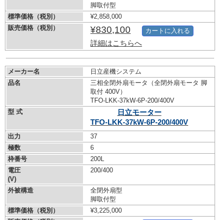
脚取付型
標準価格（税別）
¥2,858,000
販売価格（税別）
¥830,100
カートに入れる
詳細はこちらへ
メーカー名
日立産機システム
品名
三相全閉外扇モータ（全閉外扇モータ 脚
取付 400V）
TFO-LKK-37kW-
6P-200/400V
型 式
日立モーター
TFO-LKK-37kW-
6P-200/400V
出力
37
極数
6
枠番号
200L
電圧
200/400
(V)
外被構造
全閉外扇型
脚取付型
標準価格（税別）
¥3,225,000