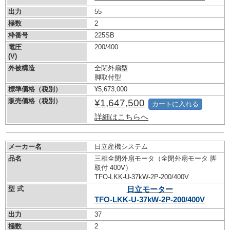
出力
55
極数
2
枠番号
225SB
電圧
200/400
(V)
外被構造
全閉外扇型
脚取付型
標準価格（税別）
¥5,673,000
販売価格（税別）
¥1,647,500
カートに入れる
詳細はこちらへ
メーカー名
日立産機システム
品名
三相全閉外扇モータ（全閉外扇モータ 脚
取付 400V）
TFO-LKK-U-37kW-
2P-200/400V
型 式
日立モーター
TFO-LKK-U-37kW-
2P-200/400V
出力
37
極数
2