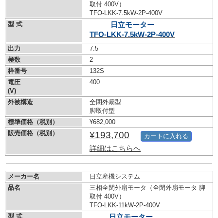
取付 400V）
TFO-LKK-7.5kW-
2P-400V
型 式
日立モーター
TFO-LKK-7.5kW-
2P-400V
出力
7.5
極数
2
枠番号
132S
電圧
400
(V)
外被構造
全閉外扇型
脚取付型
標準価格（税別）
¥682,000
販売価格（税別）
¥193,700
カートに入れる
詳細はこちらへ
メーカー名
日立産機システム
品名
三相全閉外扇モータ（全閉外扇モータ 脚
取付 400V）
TFO-LKK-11kW-
2P-400V
型 式
日立モーター