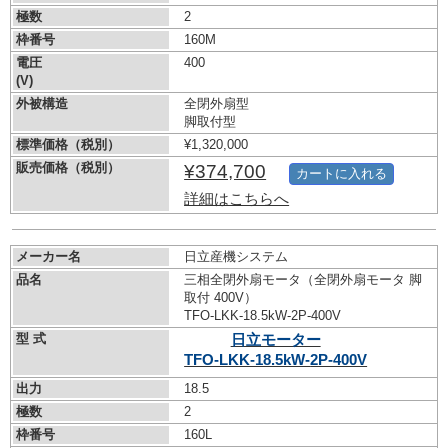
極数
2
枠番号
160M
電圧
400
(V)
外被構造
全閉外扇型
脚取付型
標準価格（税別）
¥1,320,000
販売価格（税別）
¥374,700
カートに入れる
詳細はこちらへ
メーカー名
日立産機システム
品名
三相全閉外扇モータ（全閉外扇モータ 脚
取付 400V）
TFO-LKK-18.5kW-
2P-400V
型 式
日立モーター
TFO-LKK-18.5kW-
2P-400V
出力
18.5
極数
2
枠番号
160L