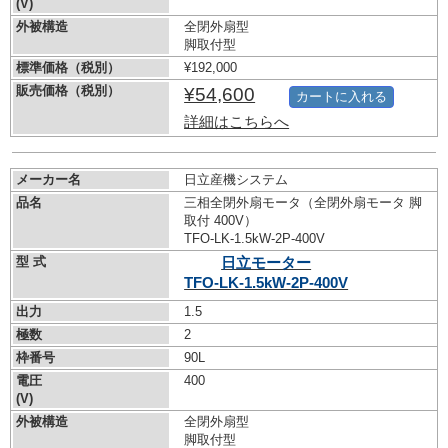
(V)
外被構造
全閉外扇型
脚取付型
標準価格（税別）
¥192,000
販売価格（税別）
¥54,600
カートに入れる
詳細はこちらへ
メーカー名
日立産機システム
品名
三相全閉外扇モータ（全閉外扇モータ 脚
取付 400V）
TFO-LK-1.5kW-
2P-400V
型 式
日立モーター
TFO-LK-1.5kW-
2P-400V
出力
1.5
極数
2
枠番号
90L
電圧
400
(V)
外被構造
全閉外扇型
脚取付型