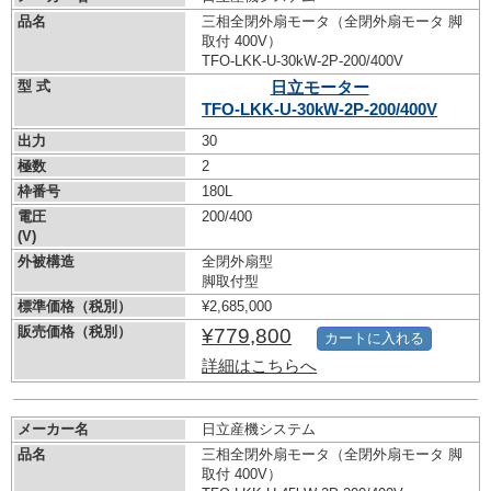
品名
三相全閉外扇モータ（全閉外扇モータ 脚
取付 400V）
TFO-LKK-U-30kW-
2P-200/400V
型 式
日立モーター
TFO-LKK-U-30kW-
2P-200/400V
出力
30
極数
2
枠番号
180L
電圧
200/400
(V)
外被構造
全閉外扇型
脚取付型
標準価格（税別）
¥2,685,000
販売価格（税別）
¥779,800
カートに入れる
詳細はこちらへ
メーカー名
日立産機システム
品名
三相全閉外扇モータ（全閉外扇モータ 脚
取付 400V）