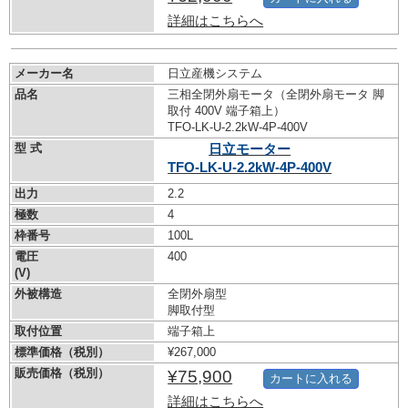
詳細はこちらへ
メーカー名
日立産機システム
品名
三相全閉外扇モータ（全閉外扇モータ 脚
取付 400V 端子箱上）
TFO-LK-U-2.2kW-
4P-400V
型 式
日立モーター
TFO-LK-U-2.2kW-
4P-400V
出力
2.2
極数
4
枠番号
100L
電圧
400
(V)
外被構造
全閉外扇型
脚取付型
取付位置
端子箱上
標準価格（税別）
¥267,000
販売価格（税別）
¥75,900
カートに入れる
詳細はこちらへ