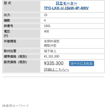
型 式
日立モーター
TFO-LKK-U-15kW-
4P-400V
出力
15
極数
4
枠番号
160L
電圧
400
(V)
外被構造
全閉外扇型
脚取付型
取付位置
端子箱上
標準価格（税別）
¥1,181,000
販売価格（税別）
¥335,300
カートに入れる
詳細はこちらへ
検索用キーワード