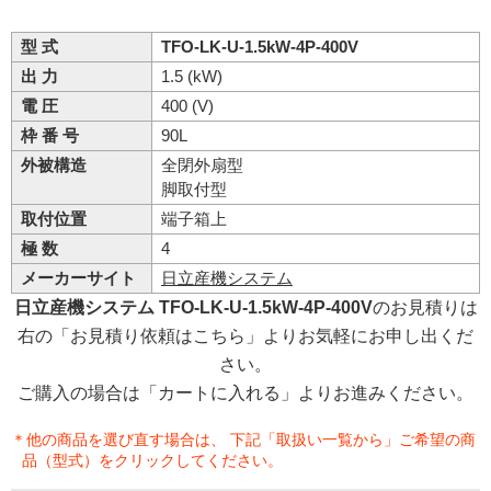
型 式
TFO-LK-U-1.5kW-4P-400V
出 力
1.5 (kW)
電 圧
400 (V)
枠 番 号
90L
外被構造
全閉外扇型
脚取付型
取付位置
端子箱上
極 数
4
メーカーサイト
日立産機システム
日立産機システム TFO-LK-U-1.5kW-4P-400V
のお見積りは
右の「お見積り依頼はこちら」よりお気軽にお申し出くだ
さい。
ご購入の場合は「カートに入れる」よりお進みください。
＊他の商品を選び直す場合は、 下記「取扱い一覧から」ご希望の商
品（型式）をクリックしてください。