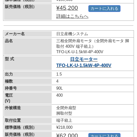
販売価格（税別）
¥45,200
カートに入れる
詳細はこちらへ
メーカー名
日立産機システム
品名
三相全閉外扇モータ（全閉外扇モータ 脚
取付 400V 端子箱上）
TFO-LK-U-1.5kW-
4P-400V
型 式
日立モーター
TFO-LK-U-1.5kW-
4P-400V
出力
1.5
極数
4
枠番号
90L
電圧
400
(V)
外被構造
全閉外扇型
脚取付型
取付位置
端子箱上
標準価格（税別）
¥218,000
販売価格（税別）
¥62,000
カートに入れる