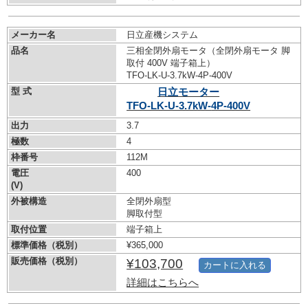
メーカー名
日立産機システム
品名
三相全閉外扇モータ（全閉外扇モータ 脚
取付 400V 端子箱上）
TFO-LK-U-3.7kW-
4P-400V
型 式
日立モーター
TFO-LK-U-3.7kW-
4P-400V
出力
3.7
極数
4
枠番号
112M
電圧
400
(V)
外被構造
全閉外扇型
脚取付型
取付位置
端子箱上
標準価格（税別）
¥365,000
販売価格（税別）
¥103,700
カートに入れる
詳細はこちらへ