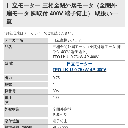
日立モーター 三相全閉外扇モータ（全閉外
扇モータ 脚取付 400V 端子箱上） 取扱い一
覧
※詳細仕様は
メーカサイト
でご確認ください。
メーカー名
日立産機システム
品名
三相全閉外扇モータ（全閉外扇モータ 脚
取付 400V 端子箱上）
TFO-LK-U-0.75kW-
4P-400V
型 式
日立モーター
TFO-LK-U-0.75kW-
4P-400V
出力
0.75
極数
4
枠番号
80M
電圧
400
(V)
外被構造
全閉外扇型
脚取付型
取付位置
端子箱上
標準価格（税別）
¥159,000