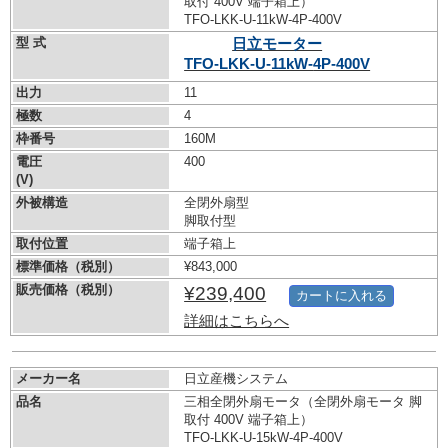
取付 400V 端子箱上）
TFO-LKK-U-11kW-
4P-400V
型 式
日立モーター
TFO-LKK-U-11kW-
4P-400V
出力
11
極数
4
枠番号
160M
電圧
400
(V)
外被構造
全閉外扇型
脚取付型
取付位置
端子箱上
標準価格（税別）
¥843,000
販売価格（税別）
¥239,400
カートに入れる
詳細はこちらへ
メーカー名
日立産機システム
品名
三相全閉外扇モータ（全閉外扇モータ 脚
取付 400V 端子箱上）
TFO-LKK-U-15kW-
4P-400V