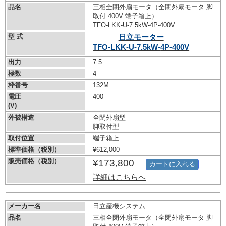
品名
三相全閉外扇モータ（全閉外扇モータ 脚
取付 400V 端子箱上）
TFO-LKK-U-7.5kW-
4P-400V
型 式
日立モーター
TFO-LKK-U-7.5kW-
4P-400V
出力
7.5
極数
4
枠番号
132M
電圧
400
(V)
外被構造
全閉外扇型
脚取付型
取付位置
端子箱上
標準価格（税別）
¥612,000
販売価格（税別）
¥173,800
カートに入れる
詳細はこちらへ
メーカー名
日立産機システム
品名
三相全閉外扇モータ（全閉外扇モータ 脚