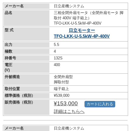
メーカー名
日立産機システム
品名
三相全閉外扇モータ（全閉外扇モータ 脚
取付 400V 端子箱上）
TFO-LKK-U-5.5kW-
4P-400V
型 式
日立モーター
TFO-LKK-U-5.5kW-
4P-400V
出力
5.5
極数
4
枠番号
132S
電圧
400
(V)
外被構造
全閉外扇型
脚取付型
取付位置
端子箱上
標準価格（税別）
¥539,000
販売価格（税別）
¥153,000
カートに入れる
詳細はこちらへ
メーカー名
日立産機システム