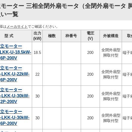
モーター 三相全閉外扇モータ（全閉外扇モータ 脚取
扱い一覧
様は
メーカサイト
でご確認ください。
出力
電圧
型 式
極数
枠番号
外被構造
取
(kW)
(V)
立モーター
全閉外扇型
LKK-U-18.5kW-
18.5
200
端子
脚取付型
6P-200V
立モーター
全閉外扇型
-LKK-U-22kW-
22
200
端子
脚取付型
6P-200V
立モーター
全閉外扇型
-LKK-U-30kW-
30
200
端子
脚取付型
2P-200V
立モーター
全閉外扇型
-LKK-U-30kW-
30
200
端子
脚取付型
6P-200V