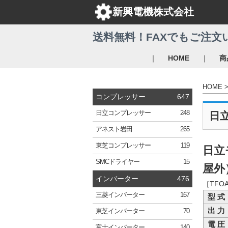
新興電機株式会社
送料無料！FAXでもご注文
｜
｜
HOME
商
HOME
コンプレッサー
647
日立
コンプレッサー
248
日
アネスト岩田
265
東芝
コンプレッサー
119
日立
SMC
ドライヤー
15
屋外）
インバーター
476
［TFO
三菱
インバーター
167
型 式
出 力
東芝
インバーター
70
電 圧
富士
インバーター
140