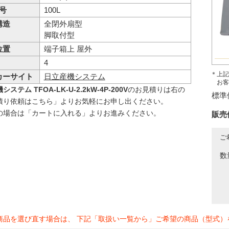
 号
100L
構造
全閉外扇型
脚取付型
位置
端子箱上 屋外
4
＊上記
カーサイト
日立産機システム
お客
ステム TFOA-LK-U-2.2kW-4P-200V
のお見積りは右の
標準
積り依頼はこちら」よりお気軽にお申し出ください。
の場合は「カートに入れる」よりお進みください。
販売
ご
数
商品を選び直す場合は、 下記「取扱い一覧から」ご希望の商品（型式）