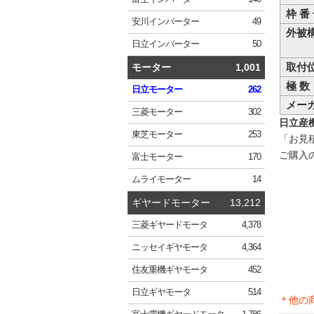
枠 番
安川
インバーター
49
外被
日立
インバーター
50
取付
モーター
1,001
極 数
日立
モーター
262
メー
三菱
モーター
302
日立産機シ
東芝
モーター
253
「お見
ご購入
富士
モーター
170
ムライ
モーター
14
ギヤードモーター
13,212
三菱
ギヤードモータ
4,378
ニッセイ
ギヤモータ
4,364
住友重機
ギヤモータ
452
日立
ギヤモータ
514
＊他の