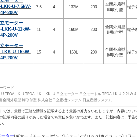
立モーター
全閉外扇型
LKK-U-7.5kW-
7.5
4
132M
200
端子
脚取付型
4P-200V
立モーター
全閉外扇型
-LKK-U-11kW-
11
4
160M
200
端子
脚取付型
4P-200V
立モーター
全閉外扇型
-LKK-U-15kW-
15
4
160L
200
端子
脚取付型
4P-200V
ーワード
K-U TFOA-LK-U TFOA_LK_LKK_U 日立モーター 日立モートル TFOA-LK-U-2.2kW-4P-20
 三相 全閉外扇型 脚取付型 株式会社日立産機システム 日立産機システム
トでは、最新で正確な情報を記載するよう最善の努力をいたしますが、内容につい
の記載内容に誤りがあった場合でも責任を負いかねます。また、記載内容は、予告
い。
モーター
ギヤードモーター
ポンプ
チェーンブロック
ホイスト
ブロワー