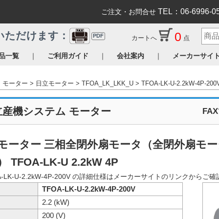
TEL：06-6996-0
ご注文・お問合せ
0
いただけます：
PDF
カートへ
点
｜
｜
｜
品一覧
ご利用ガイド
会社案内
メーカーサイ
モーター
日立モーター
TFOA_LK_LKK_U
TFOA-LK-U-2.2kW-4P-200
立産機システム モーター
FA
モーター 三相全閉外扇モータ（全閉外扇モータ 
 TFOA-LK-U 2.2kW 4P
A-LK-U-2.2kW-4P-200V の詳細仕様はメーカーサイトのリンクから
TFOA-LK-U-2.2kW-4P-200V
2.2 (kW)
200 (V)