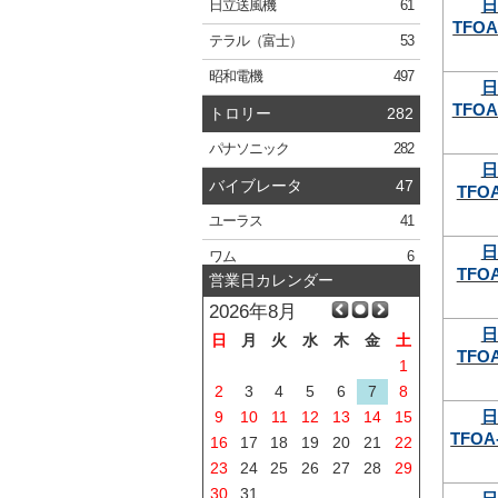
日
日立
送風機
61
TFOA
テラル
（富士）
53
昭和電機
497
日
TFOA
トロリー
282
パナソニック
282
日
バイブレータ
47
TFOA
ユーラス
41
日
ワム
6
TFOA
営業日カレンダー
2026年8月
日
日
月
火
水
木
金
土
TFOA
1
2
3
4
5
6
7
8
日
9
10
11
12
13
14
15
TFOA-
16
17
18
19
20
21
22
23
24
25
26
27
28
29
30
31