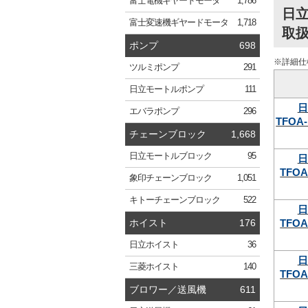
富士電機
ギヤードモータ
1,786
日立
富士変速機
ギヤードモータ
1,718
取
ポンプ
698
※詳細仕
ツルミ
ポンプ
291
日立
モートルポンプ
111
日
エバラ
ポンプ
296
TFOA-
チェーンブロック
1,668
日立
モートルブロック
95
日
TFOA
象印
チェーンブロック
1,051
キトー
チェーンブロック
522
日
TFOA
ホイスト
176
日立
ホイスト
36
日
三菱
ホイスト
140
TFOA
ブロワー／送風機
611