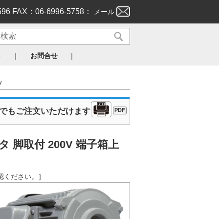
596 FAX：06-6996-5758：
メール
｜
｜
ト
お問合せ
V
Xでもご注文いただけます
PDF
脚取付 200V 端子箱上
ご確認ください。］