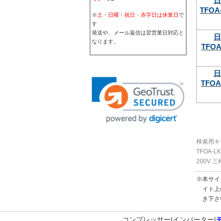
日
TFOA-
※
土・日曜・祝日・赤字日は休業日
で
す
発送や、メール返信は翌営業日対応と
日
なります。
TFOA
日
TFOA
検索用キ
TFOA-L
200V
※本サイ
イト上
き下さ
コンプレッサー
インバーター