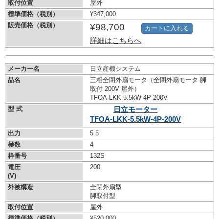
取付位置
屋外
標準価格（税別）
¥347,000
販売価格（税別）
¥98,700
カートに入れる
詳細はこちらへ
メーカー名
日立産機システム
品名
三相全閉外扇モータ（全閉外扇モータ 脚
取付 200V 屋外）
TFOA-LKK-5.5kW-
4P-200V
型 式
日立モーター
TFOA-LKK-5.5kW-
4P-200V
出力
5.5
極数
4
枠番号
132S
電圧
200
(V)
外被構造
全閉外扇型
脚取付型
取付位置
屋外
標準価格（税別）
¥520,000