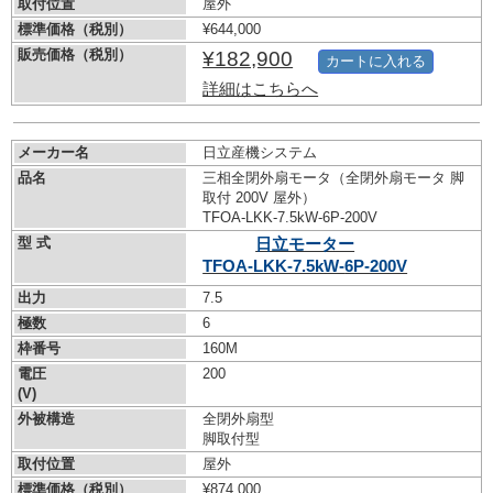
取付位置
屋外
標準価格（税別）
¥644,000
販売価格（税別）
¥182,900
カートに入れる
詳細はこちらへ
メーカー名
日立産機システム
品名
三相全閉外扇モータ（全閉外扇モータ 脚
取付 200V 屋外）
TFOA-LKK-7.5kW-
6P-200V
型 式
日立モーター
TFOA-LKK-7.5kW-
6P-200V
出力
7.5
極数
6
枠番号
160M
電圧
200
(V)
外被構造
全閉外扇型
脚取付型
取付位置
屋外
標準価格（税別）
¥874,000