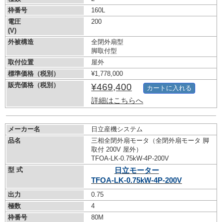
枠番号
160L
電圧
200
(V)
外被構造
全閉外扇型
脚取付型
取付位置
屋外
標準価格（税別）
¥1,778,000
販売価格（税別）
¥469,400
カートに入れる
詳細はこちらへ
メーカー名
日立産機システム
品名
三相全閉外扇モータ（全閉外扇モータ 脚
取付 200V 屋外）
TFOA-LK-0.75kW-
4P-200V
型 式
日立モーター
TFOA-LK-0.75kW-
4P-200V
出力
0.75
極数
4
枠番号
80M