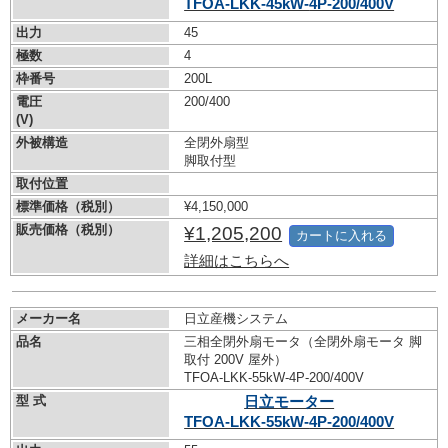
TFOA-LKK-45kW-
4P-200/400V
出力
45
極数
4
枠番号
200L
電圧
200/400
(V)
外被構造
全閉外扇型
脚取付型
取付位置
標準価格（税別）
¥4,150,000
販売価格（税別）
¥1,205,200
カートに入れる
詳細はこちらへ
メーカー名
日立産機システム
品名
三相全閉外扇モータ（全閉外扇モータ 脚
取付 200V 屋外）
TFOA-LKK-55kW-
4P-200/400V
型 式
日立モーター
TFOA-LKK-55kW-
4P-200/400V