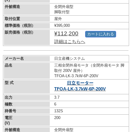
外被構造
全閉外扇型
脚取付型
取付位置
屋外
標準価格（税別）
¥395,000
販売価格（税別）
¥112,200
カートに入れる
詳細はこちらへ
メーカー名
日立産機システム
品名
三相全閉外扇モータ（全閉外扇モータ 脚
取付 200V 屋外）
TFOA-LK-3.7kW-
6P-200V
型 式
日立モーター
TFOA-LK-3.7kW-
6P-200V
出力
3.7
極数
6
枠番号
132S
電圧
200
(V)
外被構造
全閉外扇型