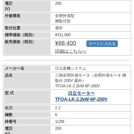
電圧
200
(V)
外被構造
全閉外扇型
脚取付型
取付位置
屋外
標準価格（税別）
¥311,000
販売価格（税別）
¥88,400
カートに入れる
詳細はこちらへ
メーカー名
日立産機システム
品名
三相全閉外扇モータ（全閉外扇モータ 脚
取付 200V 屋外）
TFOA-LK-2.2kW-
6P-200V
型 式
日立モーター
TFOA-LK-2.2kW-
6P-200V
出力
2.2
極数
6
枠番号
112M
電圧
200
(V)