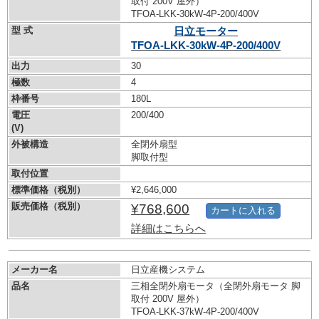
取付 200V 屋外）
TFOA-LKK-30kW-
4P-200/400V
型 式
日立モーター
TFOA-LKK-30kW-
4P-200/400V
出力
30
極数
4
枠番号
180L
電圧
200/400
(V)
外被構造
全閉外扇型
脚取付型
取付位置
標準価格（税別）
¥2,646,000
販売価格（税別）
¥768,600
カートに入れる
詳細はこちらへ
メーカー名
日立産機システム
品名
三相全閉外扇モータ（全閉外扇モータ 脚
取付 200V 屋外）
TFOA-LKK-37kW-
4P-200/400V