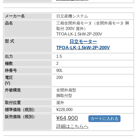
メーカー名
日立産機システム
品名
三相全閉外扇モータ（全閉外扇モータ 脚
取付 200V 屋外）
TFOA-LK-1.5kW-
2P-200V
型 式
日立モーター
TFOA-LK-1.5kW-
2P-200V
出力
1.5
極数
2
枠番号
90L
電圧
200
(V)
外被構造
全閉外扇型
脚取付型
取付位置
屋外
標準価格（税別）
¥228,000
販売価格（税別）
¥64,900
カートに入れる
詳細はこちらへ