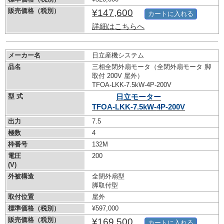
販売価格（税別）
¥147,600
カートに入れる
詳細はこちらへ
メーカー名
日立産機システム
品名
三相全閉外扇モータ（全閉外扇モータ 脚
取付 200V 屋外）
TFOA-LKK-7.5kW-
4P-200V
型 式
日立モーター
TFOA-LKK-7.5kW-
4P-200V
出力
7.5
極数
4
枠番号
132M
電圧
200
(V)
外被構造
全閉外扇型
脚取付型
取付位置
屋外
標準価格（税別）
¥597,000
販売価格（税別）
¥169,500
カートに入れる