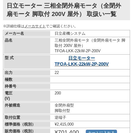
日立モーター 三相全閉外扇モータ（全閉外
扇モータ 脚取付 200V 屋外） 取扱い一覧
※詳細仕様は
メーカサイト
でご確認ください。
メーカー名
日立産機システム
品名
三相全閉外扇モータ（全閉外扇モータ 脚
取付 200V 屋外）
TFOA-LKK-22kW-
2P-200V
型 式
日立モーター
TFOA-LKK-22kW-
2P-200V
出力
22
極数
枠番号
電圧
200
(V)
外被構造
全閉外扇型
脚取付型
取付位置
逆端子
標準価格（税別）
¥2,415,000
販売価格（税別）
¥701,400
カートに入れる