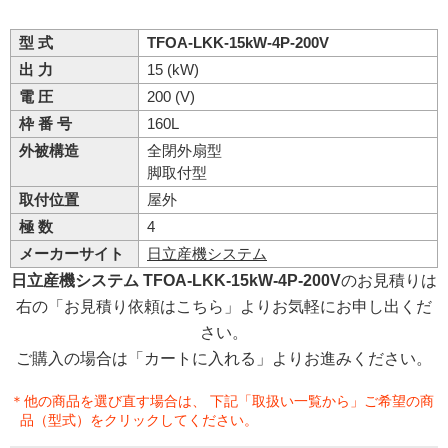
型 式
TFOA-LKK-15kW-4P-200V
出 力
15 (kW)
電 圧
200 (V)
枠 番 号
160L
外被構造
全閉外扇型
脚取付型
取付位置
屋外
極 数
4
メーカーサイト
日立産機システム
日立産機システム TFOA-LKK-15kW-4P-200V
のお見積りは
右の「お見積り依頼はこちら」よりお気軽にお申し出くだ
さい。
ご購入の場合は「カートに入れる」よりお進みください。
＊他の商品を選び直す場合は、 下記「取扱い一覧から」ご希望の商
品（型式）をクリックしてください。