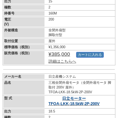
出力
15
極数
2
枠番号
160M
電圧
200
(V)
外被構造
全閉外扇型
脚取付型
取付位置
屋外
標準価格（税別）
¥1,356,000
販売価格（税別）
¥385,000
カートに入れる
詳細はこちらへ
メーカー名
日立産機システム
品名
三相全閉外扇モータ（全閉外扇モータ 脚
取付 200V 屋外）
TFOA-LKK-18.5kW-
2P-200V
型 式
日立モーター
TFOA-LKK-18.5kW-
2P-200V
出力
18.5
極数
2