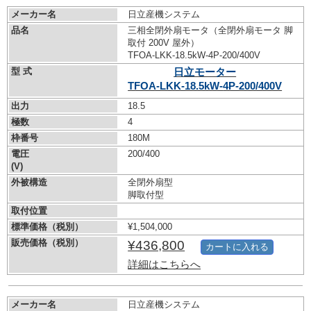
メーカー名
日立産機システム
品名
三相全閉外扇モータ（全閉外扇モータ 脚
取付 200V 屋外）
TFOA-LKK-18.5kW-
4P-200/400V
型 式
日立モーター
TFOA-LKK-18.5kW-
4P-200/400V
出力
18.5
極数
4
枠番号
180M
電圧
200/400
(V)
外被構造
全閉外扇型
脚取付型
取付位置
標準価格（税別）
¥1,504,000
販売価格（税別）
¥436,800
カートに入れる
詳細はこちらへ
メーカー名
日立産機システム