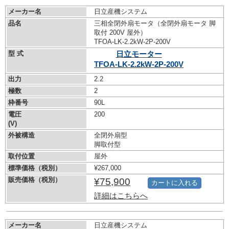
メーカー名
日立産機システム
品名
三相全閉外扇モータ（全閉外扇モータ 脚
取付 200V 屋外）
TFOA-LK-2.2kW-
2P-200V
型 式
日立モーター
TFOA-LK-2.2kW-
2P-200V
出力
2.2
極数
2
枠番号
90L
電圧
200
(V)
外被構造
全閉外扇型
脚取付型
取付位置
屋外
標準価格（税別）
¥267,000
販売価格（税別）
¥75,900
カートに入れる
詳細はこちらへ
メーカー名
日立産機システム