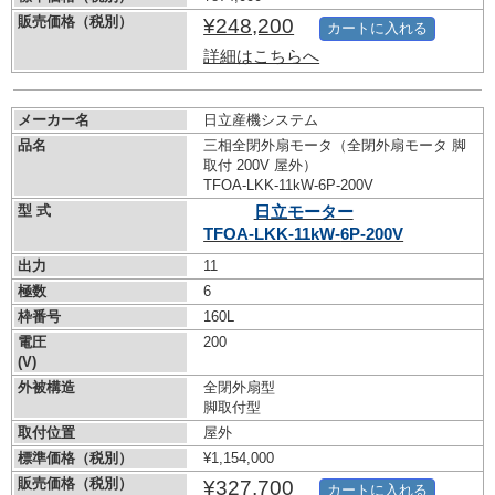
販売価格（税別）
¥248,200
カートに入れる
詳細はこちらへ
メーカー名
日立産機システム
品名
三相全閉外扇モータ（全閉外扇モータ 脚
取付 200V 屋外）
TFOA-LKK-11kW-
6P-200V
型 式
日立モーター
TFOA-LKK-11kW-
6P-200V
出力
11
極数
6
枠番号
160L
電圧
200
(V)
外被構造
全閉外扇型
脚取付型
取付位置
屋外
標準価格（税別）
¥1,154,000
販売価格（税別）
¥327,700
カートに入れる