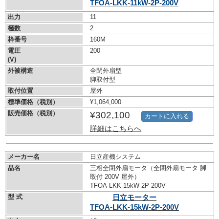
TFOA-LKK-11kW-
2P-200V
出力
11
極数
2
枠番号
160M
電圧
200
(V)
外被構造
全閉外扇型
脚取付型
取付位置
屋外
標準価格（税別）
¥1,064,000
販売価格（税別）
¥302,100
カートに入れる
詳細はこちらへ
メーカー名
日立産機システム
品名
三相全閉外扇モータ（全閉外扇モータ 脚
取付 200V 屋外）
TFOA-LKK-15kW-
2P-200V
型 式
日立モーター
TFOA-LKK-15kW-
2P-200V