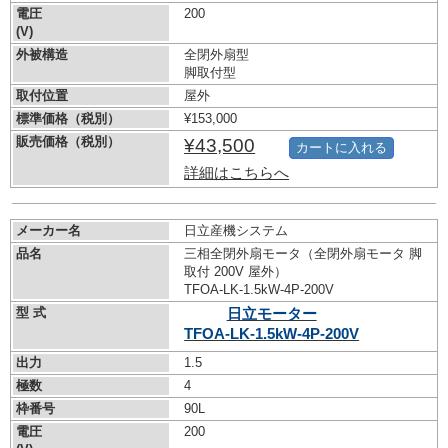
電圧
200
(V)
外被構造
全閉外扇型
脚取付型
取付位置
屋外
標準価格（税別）
¥153,000
販売価格（税別）
¥43,500
カートに入れる
詳細はこちらへ
メーカー名
日立産機システム
品名
三相全閉外扇モータ（全閉外扇モータ 脚
取付 200V 屋外）
TFOA-LK-1.5kW-
4P-200V
型 式
日立モーター
TFOA-LK-1.5kW-
4P-200V
出力
1.5
極数
4
枠番号
90L
電圧
200