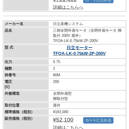
詳細はこちらへ
メーカー名
日立産機システム
品名
三相全閉外扇モータ（全閉外扇モータ 脚
取付 200V 屋外）
TFOA-LK-0.75kW-
2P-200V
型 式
日立モーター
TFOA-LK-0.75kW-
2P-200V
出力
0.75
極数
2
枠番号
80M
電圧
200
(V)
外被構造
全閉外扇型
脚取付型
取付位置
屋外
標準価格（税別）
¥183,000
販売価格（税別）
¥52,100
カートに入れる
詳細はこちらへ