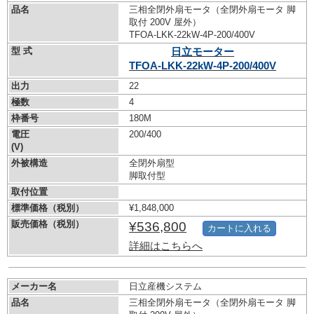
品名
三相全閉外扇モータ（全閉外扇モータ 脚
取付 200V 屋外）
TFOA-LKK-22kW-
4P-200/400V
型 式
日立モーター
TFOA-LKK-22kW-
4P-200/400V
出力
22
極数
4
枠番号
180M
電圧
200/400
(V)
外被構造
全閉外扇型
脚取付型
取付位置
標準価格（税別）
¥1,848,000
販売価格（税別）
¥536,800
カートに入れる
詳細はこちらへ
メーカー名
日立産機システム
品名
三相全閉外扇モータ（全閉外扇モータ 脚