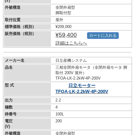
(V)
外被構造
全閉外扇型
脚取付型
取付位置
屋外
標準価格（税別）
¥209,000
販売価格（税別）
¥59,400
カートに入れる
詳細はこちらへ
メーカー名
日立産機システム
品名
三相全閉外扇モータ（全閉外扇モータ 脚
取付 200V 屋外）
TFOA-LK-2.2kW-
4P-200V
型 式
日立モーター
TFOA-LK-2.2kW-
4P-200V
出力
2.2
極数
4
枠番号
100L
電圧
200
(V)
外被構造
全閉外扇型