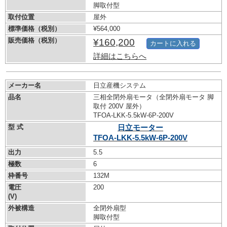
脚取付型
取付位置
屋外
標準価格（税別）
¥564,000
販売価格（税別）
¥160,200
カートに入れる
詳細はこちらへ
メーカー名
日立産機システム
品名
三相全閉外扇モータ（全閉外扇モータ 脚
取付 200V 屋外）
TFOA-LKK-5.5kW-
6P-200V
型 式
日立モーター
TFOA-LKK-5.5kW-
6P-200V
出力
5.5
極数
6
枠番号
132M
電圧
200
(V)
外被構造
全閉外扇型
脚取付型