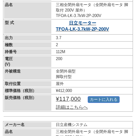
品名
三相全閉外扇モータ（全閉外扇モータ 脚
取付 200V 屋外）
TFOA-LK-3.7kW-
2P-200V
型 式
日立モーター
TFOA-LK-3.7kW-
2P-200V
出力
3.7
極数
2
枠番号
112M
電圧
200
(V)
外被構造
全閉外扇型
脚取付型
取付位置
屋外
標準価格（税別）
¥412,000
販売価格（税別）
¥117,000
カートに入れる
詳細はこちらへ
メーカー名
日立産機システム
品名
三相全閉外扇モータ（全閉外扇モータ 脚