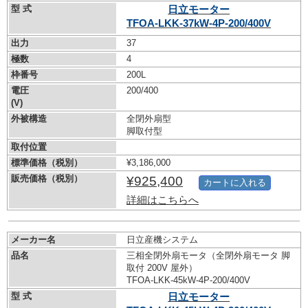
型 式
日立モーター
TFOA-LKK-37kW-
4P-200/400V
出力
37
極数
4
枠番号
200L
電圧
200/400
(V)
外被構造
全閉外扇型
脚取付型
取付位置
標準価格（税別）
¥3,186,000
販売価格（税別）
¥925,400
カートに入れる
詳細はこちらへ
メーカー名
日立産機システム
品名
三相全閉外扇モータ（全閉外扇モータ 脚
取付 200V 屋外）
TFOA-LKK-45kW-
4P-200/400V
型 式
日立モーター