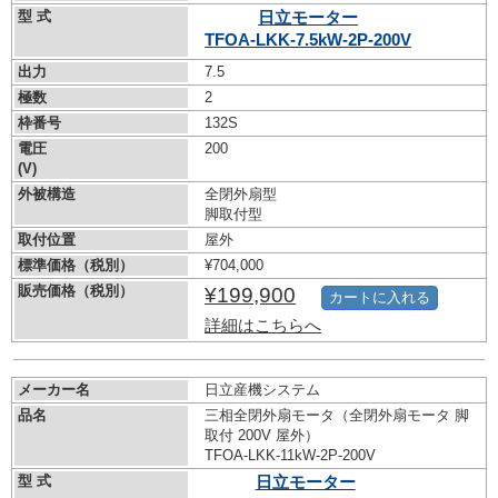
型 式
日立モーター
TFOA-LKK-7.5kW-
2P-200V
出力
7.5
極数
2
枠番号
132S
電圧
200
(V)
外被構造
全閉外扇型
脚取付型
取付位置
屋外
標準価格（税別）
¥704,000
販売価格（税別）
¥199,900
カートに入れる
詳細はこちらへ
メーカー名
日立産機システム
品名
三相全閉外扇モータ（全閉外扇モータ 脚
取付 200V 屋外）
TFOA-LKK-11kW-
2P-200V
型 式
日立モーター