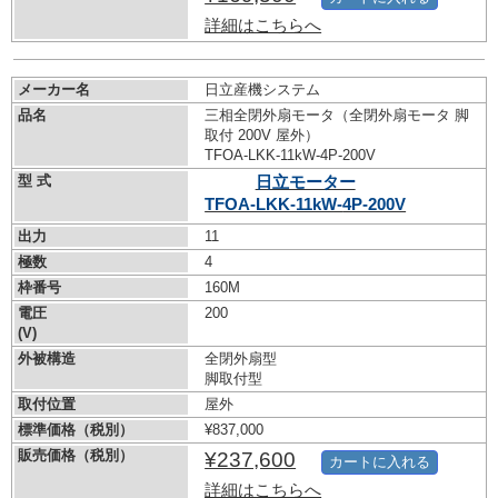
詳細はこちらへ
メーカー名
日立産機システム
品名
三相全閉外扇モータ（全閉外扇モータ 脚
取付 200V 屋外）
TFOA-LKK-11kW-
4P-200V
型 式
日立モーター
TFOA-LKK-11kW-
4P-200V
出力
11
極数
4
枠番号
160M
電圧
200
(V)
外被構造
全閉外扇型
脚取付型
取付位置
屋外
標準価格（税別）
¥837,000
販売価格（税別）
¥237,600
カートに入れる
詳細はこちらへ