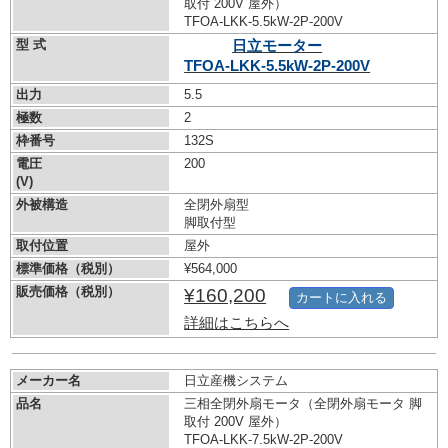
取付 200V 屋外）
TFOA-LKK-5.5kW-
2P-200V
型 式
日立モーター
TFOA-LKK-5.5kW-
2P-200V
出力
5.5
極数
2
枠番号
132S
電圧
200
(V)
外被構造
全閉外扇型
脚取付型
取付位置
屋外
標準価格（税別）
¥564,000
販売価格（税別）
¥160,200
カートに入れる
詳細はこちらへ
メーカー名
日立産機システム
品名
三相全閉外扇モータ（全閉外扇モータ 脚
取付 200V 屋外）
TFOA-LKK-7.5kW-
2P-200V