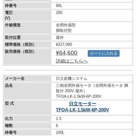
枠番号
90L
電圧
200
(V)
外被構造
全閉外扇型
脚取付型
取付位置
屋外
標準価格（税別）
¥227,000
販売価格（税別）
¥64,600
カートに入れる
詳細はこちらへ
メーカー名
日立産機システム
品名
三相全閉外扇モータ（全閉外扇モータ 脚
取付 200V 屋外）
TFOA-LK-1.5kW-
6P-200V
型 式
日立モーター
TFOA-LK-1.5kW-
6P-200V
出力
1.5
極数
6
枠番号
100L