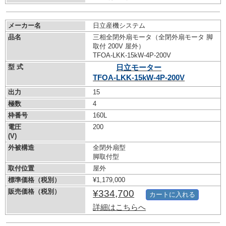
メーカー名
日立産機システム
品名
三相全閉外扇モータ（全閉外扇モータ 脚
取付 200V 屋外）
TFOA-LKK-15kW-
4P-200V
型 式
日立モーター
TFOA-LKK-15kW-
4P-200V
出力
15
極数
4
枠番号
160L
電圧
200
(V)
外被構造
全閉外扇型
脚取付型
取付位置
屋外
標準価格（税別）
¥1,179,000
販売価格（税別）
¥334,700
カートに入れる
詳細はこちらへ