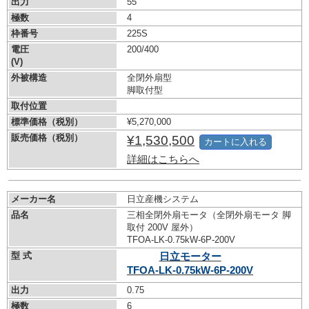
出力
55
極数
4
枠番号
225S
電圧
200/400
(V)
外被構造
全閉外扇型
脚取付型
取付位置
標準価格（税別）
¥5,270,000
販売価格（税別）
¥1,530,500
カートに入れる
詳細はこちらへ
メーカー名
日立産機システム
品名
三相全閉外扇モータ（全閉外扇モータ 脚
取付 200V 屋外）
TFOA-LK-0.75kW-
6P-200V
型 式
日立モーター
TFOA-LK-0.75kW-
6P-200V
出力
0.75
極数
6