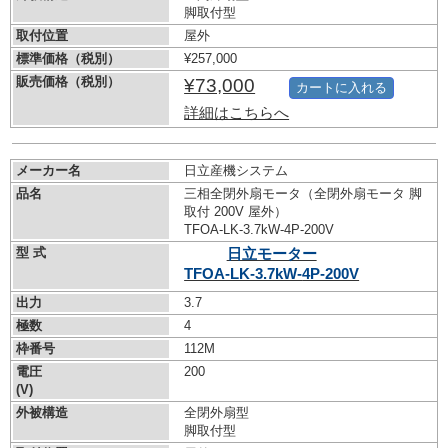
脚取付型
取付位置
屋外
標準価格（税別）
¥257,000
販売価格（税別）
¥73,000
カートに入れる
詳細はこちらへ
メーカー名
日立産機システム
品名
三相全閉外扇モータ（全閉外扇モータ 脚
取付 200V 屋外）
TFOA-LK-3.7kW-
4P-200V
型 式
日立モーター
TFOA-LK-3.7kW-
4P-200V
出力
3.7
極数
4
枠番号
112M
電圧
200
(V)
外被構造
全閉外扇型
脚取付型