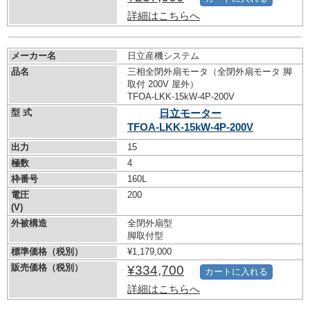
詳細はこちらへ
メーカー名
日立産機システム
品名
三相全閉外扇モータ（全閉外扇モータ 脚
取付 200V 屋外）
TFOA-LKK-15kW-
4P-200V
型 式
日立モーター
TFOA-LKK-15kW-
4P-200V
出力
15
極数
4
枠番号
160L
電圧
200
(V)
外被構造
全閉外扇型
脚取付型
標準価格（税別）
¥1,179,000
販売価格（税別）
¥334,700
カートに入れる
詳細はこちらへ