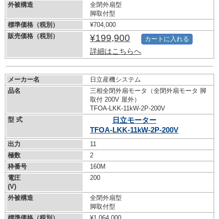
外被構造
全閉外扇型
脚取付型
標準価格（税別）
¥704,000
販売価格（税別）
¥199,900
カートに入れる
詳細はこちらへ
メーカー名
日立産機システム
品名
三相全閉外扇モータ（全閉外扇モータ 脚
取付 200V 屋外）
TFOA-LKK-11kW-
2P-200V
型 式
日立モーター
TFOA-LKK-11kW-
2P-200V
出力
11
極数
2
枠番号
160M
電圧
200
(V)
外被構造
全閉外扇型
脚取付型
標準価格（税別）
¥1,064,000