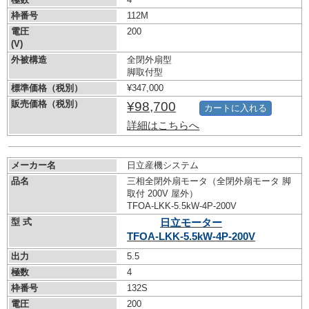
枠番号
112M
電圧
200
(V)
外被構造
全閉外扇型
脚取付型
標準価格（税別）
¥347,000
販売価格（税別）
¥98,700
カートに入れる
詳細はこちらへ
メーカー名
日立産機システム
品名
三相全閉外扇モータ（全閉外扇モータ 脚
取付 200V 屋外）
TFOA-LKK-5.5kW-
4P-200V
型 式
日立モーター
TFOA-LKK-5.5kW-
4P-200V
出力
5.5
極数
4
枠番号
132S
電圧
200