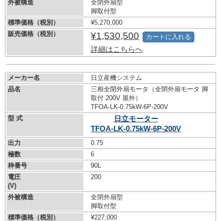
外被構造
全閉外扇型
脚取付型
標準価格（税別）
¥5,270,000
販売価格（税別）
¥1,530,500
カートに入れる
詳細はこちらへ
メーカー名
日立産機システム
品名
三相全閉外扇モータ（全閉外扇モータ 脚
取付 200V 屋外）
TFOA-LK-0.75kW-
6P-200V
型 式
日立モーター
TFOA-LK-0.75kW-
6P-200V
出力
0.75
極数
6
枠番号
90L
電圧
200
(V)
外被構造
全閉外扇型
脚取付型
標準価格（税別）
¥227,000