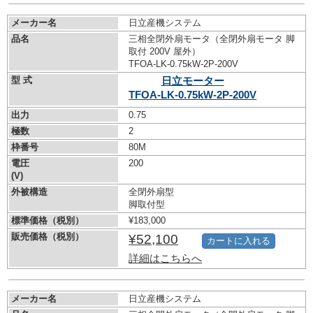
メーカー名
日立産機システム
品名
三相全閉外扇モータ（全閉外扇モータ 脚
取付 200V 屋外）
TFOA-LK-0.75kW-
2P-200V
型 式
日立モーター
TFOA-LK-0.75kW-
2P-200V
出力
0.75
極数
2
枠番号
80M
電圧
200
(V)
外被構造
全閉外扇型
脚取付型
標準価格（税別）
¥183,000
販売価格（税別）
¥52,100
カートに入れる
詳細はこちらへ
メーカー名
日立産機システム