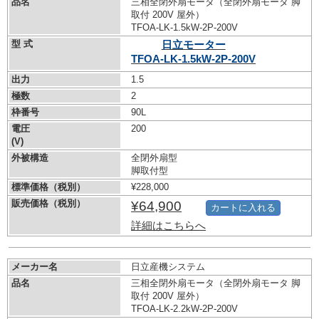
品名
三相全閉外扇モータ（全閉外扇モータ 脚
取付 200V 屋外）
TFOA-LK-1.5kW-
2P-200V
型 式
日立モーター
TFOA-LK-1.5kW-
2P-200V
出力
1.5
極数
2
枠番号
90L
電圧
200
(V)
外被構造
全閉外扇型
脚取付型
標準価格（税別）
¥228,000
販売価格（税別）
¥64,900
カートに入れる
詳細はこちらへ
メーカー名
日立産機システム
品名
三相全閉外扇モータ（全閉外扇モータ 脚
取付 200V 屋外）
TFOA-LK-2.2kW-
2P-200V