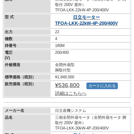
取付 200V 屋外）
TFOA-LKK-22kW-
4P-200/400V
型 式
日立モーター
TFOA-LKK-22kW-
4P-200/400V
出力
22
極数
4
枠番号
180M
電圧
200/400
(V)
外被構造
全閉外扇型
脚取付型
標準価格（税別）
¥1,848,000
販売価格（税別）
¥536,800
カートに入れる
詳細はこちらへ
メーカー名
日立産機システム
品名
三相全閉外扇モータ（全閉外扇モータ 脚
取付 200V 屋外）
TFOA-LKK-30kW-
4P-200/400V