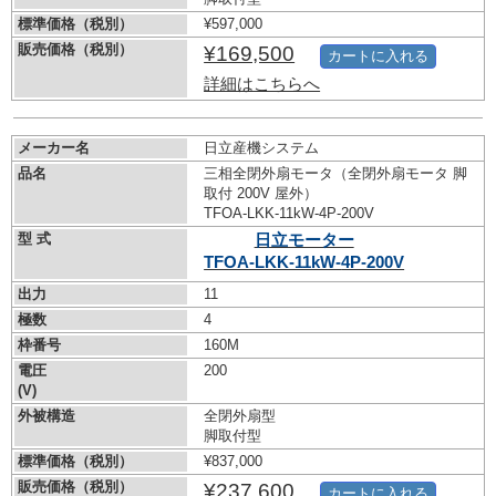
標準価格（税別）
¥597,000
販売価格（税別）
¥169,500
カートに入れる
詳細はこちらへ
メーカー名
日立産機システム
品名
三相全閉外扇モータ（全閉外扇モータ 脚
取付 200V 屋外）
TFOA-LKK-11kW-
4P-200V
型 式
日立モーター
TFOA-LKK-11kW-
4P-200V
出力
11
極数
4
枠番号
160M
電圧
200
(V)
外被構造
全閉外扇型
脚取付型
標準価格（税別）
¥837,000
販売価格（税別）
¥237,600
カートに入れる