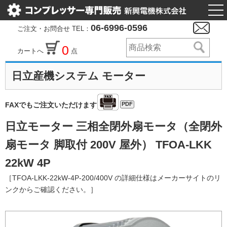
togg
nav
06-6996-0596
ご注文・お問合せ TEL：
0
カートへ
点
日立産機システム モーター
PDF
FAXでもご注文いただけます
日立モーター 三相全閉外扇モータ（全閉外
扇モータ 脚取付 200V 屋外） TFOA-LKK
22kW 4P
［TFOA-LKK-22kW-4P-200/400V の詳細仕様はメーカーサイトのリ
ンクからご確認ください。］