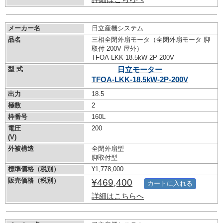
メーカー名
日立産機システム
品名
三相全閉外扇モータ（全閉外扇モータ 脚
取付 200V 屋外）
TFOA-LKK-18.5kW-
2P-200V
型 式
日立モーター
TFOA-LKK-18.5kW-
2P-200V
出力
18.5
極数
2
枠番号
160L
電圧
200
(V)
外被構造
全閉外扇型
脚取付型
標準価格（税別）
¥1,778,000
販売価格（税別）
¥469,400
カートに入れる
詳細はこちらへ