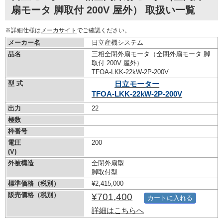
扇モータ 脚取付 200V 屋外） 取扱い一覧
※詳細仕様は
メーカサイト
でご確認ください。
メーカー名
日立産機システム
品名
三相全閉外扇モータ（全閉外扇モータ 脚
取付 200V 屋外）
TFOA-LKK-22kW-
2P-200V
型 式
日立モーター
TFOA-LKK-22kW-
2P-200V
出力
22
極数
枠番号
電圧
200
(V)
外被構造
全閉外扇型
脚取付型
標準価格（税別）
¥2,415,000
販売価格（税別）
¥701,400
カートに入れる
詳細はこちらへ