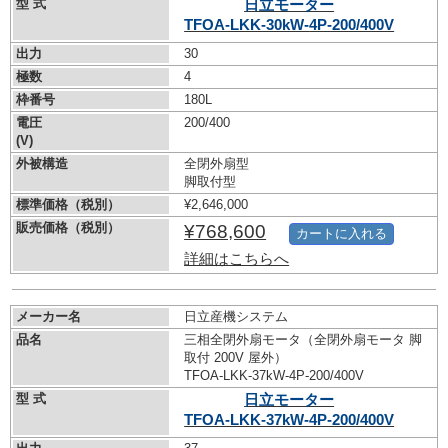
型 式
日立モーター
TFOA-LKK-30kW-
4P-200/400V
出力
30
極数
4
枠番号
180L
電圧
200/400
(V)
外被構造
全閉外扇型
脚取付型
標準価格（税別）
¥2,646,000
販売価格（税別）
¥768,600
カートに入れる
詳細はこちらへ
メーカー名
日立産機システム
品名
三相全閉外扇モータ（全閉外扇モータ 脚
取付 200V 屋外）
TFOA-LKK-37kW-
4P-200/400V
型 式
日立モーター
TFOA-LKK-37kW-
4P-200/400V