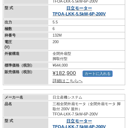
TFOA-LKK-5.5kW-
6P-200V
型 式
日立モーター
TFOA-LKK-5.5kW-
6P-200V
出力
5.5
極数
6
枠番号
132M
電圧
200
(V)
外被構造
全閉外扇型
脚取付型
標準価格（税別）
¥644,000
販売価格（税別）
¥182,900
カートに入れる
詳細はこちらへ
メーカー名
日立産機システム
品名
三相全閉外扇モータ（全閉外扇モータ 脚
取付 200V 屋外）
TFOA-LKK-7.5kW-
6P-200V
型 式
日立モーター
TFOA-LKK-7.5kW-
6P-200V