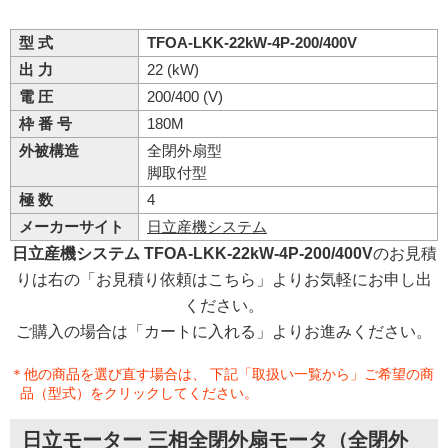
型 式
TFOA-LKK-22kW-4P-200/400V
出 力
22 (kW)
電 圧
200/400 (V)
枠 番 号
180M
外被構造
全閉外扇型
脚取付型
極 数
4
メーカーサイト
日立産機システム
日立産機システム TFOA-LKK-22kW-4P-200/400V
のお見積
りは右の「お見積り依頼はこちら」よりお気軽にお申し出
ください。
ご購入の場合は「カートに入れる」よりお進みください。
＊他の商品を選び直す場合は、 下記「取扱い一覧から」ご希望の商
品（型式）をクリックしてください。
日立モーター 三相全閉外扇モータ（全閉外