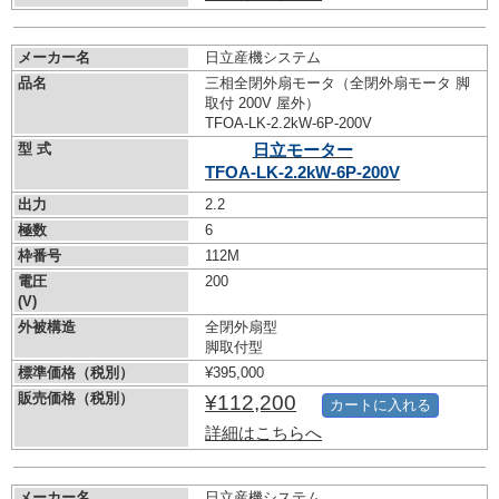
メーカー名
日立産機システム
品名
三相全閉外扇モータ（全閉外扇モータ 脚
取付 200V 屋外）
TFOA-LK-2.2kW-
6P-200V
型 式
日立モーター
TFOA-LK-2.2kW-
6P-200V
出力
2.2
極数
6
枠番号
112M
電圧
200
(V)
外被構造
全閉外扇型
脚取付型
標準価格（税別）
¥395,000
販売価格（税別）
¥112,200
カートに入れる
詳細はこちらへ
メーカー名
日立産機システム