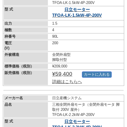
TFOA-LK-1.5kW-
4P-200V
型 式
日立モーター
TFOA-LK-1.5kW-
4P-200V
出力
1.5
極数
4
枠番号
90L
電圧
200
(V)
外被構造
全閉外扇型
脚取付型
標準価格（税別）
¥209,000
販売価格（税別）
¥59,400
カートに入れる
詳細はこちらへ
メーカー名
日立産機システム
品名
三相全閉外扇モータ（全閉外扇モータ 脚
取付 200V 屋外）
TFOA-LK-2.2kW-
4P-200V
型 式
日立モーター