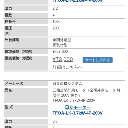
TFOA-LK-2.2kW-
4P-200V
出力
2.2
極数
4
枠番号
100L
電圧
200
(V)
外被構造
全閉外扇型
脚取付型
標準価格（税別）
¥257,000
販売価格（税別）
¥73,000
カートに入れる
詳細はこちらへ
メーカー名
日立産機システム
品名
三相全閉外扇モータ（全閉外扇モータ 脚
取付 200V 屋外）
TFOA-LK-3.7kW-
4P-200V
型 式
日立モーター
TFOA-LK-3.7kW-
4P-200V
出力
3.7
極数
4