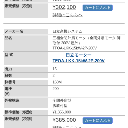
販売価格（税別）
¥302,100
カートに入れる
詳細はこちらへ
メーカー名
日立産機システム
品名
三相全閉外扇モータ（全閉外扇モータ 脚
取付 200V 屋外）
TFOA-LKK-15kW-
2P-200V
型 式
日立モーター
TFOA-LKK-15kW-
2P-200V
出力
15
極数
2
枠番号
160M
電圧
200
(V)
外被構造
全閉外扇型
脚取付型
標準価格（税別）
¥1,356,000
販売価格（税別）
¥385,000
カートに入れる
詳細はこちらへ