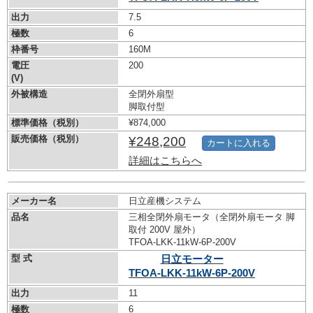
出力
7.5
極数
6
枠番号
160M
電圧
200
(V)
外被構造
全閉外扇型
脚取付型
標準価格（税別）
¥874,000
販売価格（税別）
¥248,200
カートに入れる
詳細はこちらへ
メーカー名
日立産機システム
品名
三相全閉外扇モータ（全閉外扇モータ 脚
取付 200V 屋外）
TFOA-LKK-11kW-
6P-200V
型 式
日立モーター
TFOA-LKK-11kW-
6P-200V
出力
11
極数
6