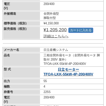
電圧
200/400
(V)
外被構造
全閉外扇型
脚取付型
標準価格（税別）
¥4,150,000
販売価格（税別）
¥1,205,200
カートに入れる
詳細はこちらへ
メーカー名
日立産機システム
品名
三相全閉外扇モータ（全閉外扇モータ 脚
取付 200V 屋外）
TFOA-LKK-55kW-
4P-200/400V
型 式
日立モーター
TFOA-LKK-55kW-
4P-200/400V
出力
55
極数
4
枠番号
225S
電圧
200/400
(V)