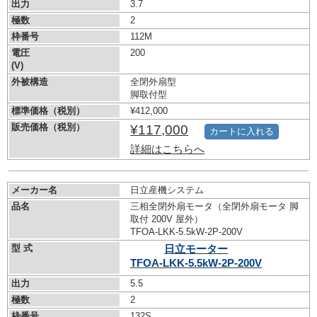
出力
3.7
極数
2
枠番号
112M
電圧
200
(V)
外被構造
全閉外扇型
脚取付型
標準価格（税別）
¥412,000
販売価格（税別）
¥117,000
カートに入れる
詳細はこちらへ
メーカー名
日立産機システム
品名
三相全閉外扇モータ（全閉外扇モータ 脚
取付 200V 屋外）
TFOA-LKK-5.5kW-
2P-200V
型 式
日立モーター
TFOA-LKK-5.5kW-
2P-200V
出力
5.5
極数
2
枠番号
132S