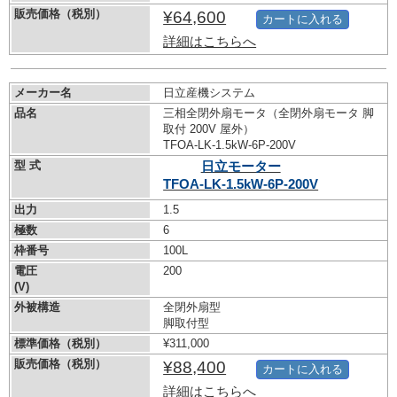
販売価格（税別）
¥64,600
カートに入れる
詳細はこちらへ
メーカー名
日立産機システム
品名
三相全閉外扇モータ（全閉外扇モータ 脚
取付 200V 屋外）
TFOA-LK-1.5kW-
6P-200V
型 式
日立モーター
TFOA-LK-1.5kW-
6P-200V
出力
1.5
極数
6
枠番号
100L
電圧
200
(V)
外被構造
全閉外扇型
脚取付型
標準価格（税別）
¥311,000
販売価格（税別）
¥88,400
カートに入れる
詳細はこちらへ