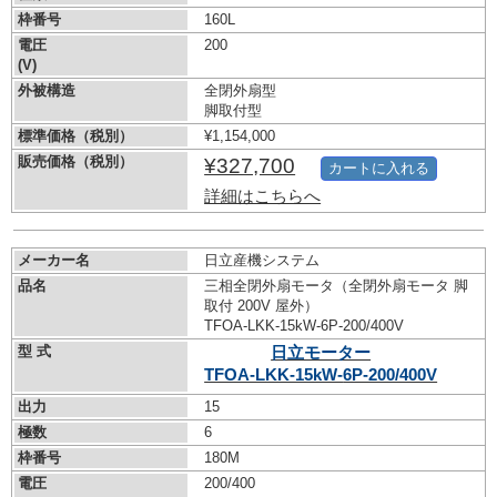
枠番号
160L
電圧
200
(V)
外被構造
全閉外扇型
脚取付型
標準価格（税別）
¥1,154,000
販売価格（税別）
¥327,700
カートに入れる
詳細はこちらへ
メーカー名
日立産機システム
品名
三相全閉外扇モータ（全閉外扇モータ 脚
取付 200V 屋外）
TFOA-LKK-15kW-
6P-200/400V
型 式
日立モーター
TFOA-LKK-15kW-
6P-200/400V
出力
15
極数
6
枠番号
180M
電圧
200/400