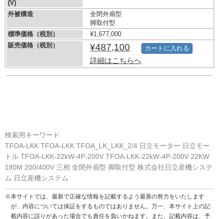
(V)
外被構造
全閉外扇型
脚取付型
標準価格（税別）
¥1,677,000
販売価格（税別）
¥487,100
カートに入れる
詳細はこちらへ
検索用キーワード
TFOA-LKK TFOA-LKK TFOA_LK_LKK_2/4 日立モーター 日立モー
トル TFOA-LKK-22kW-4P-200V TFOA-LKK-22kW-4P-200V 22KW
180M 200/400V 三相 全閉外扇型 脚取付型 株式会社日立産機システ
ム 日立産機システム
※本サイトでは、最新で正確な情報を記載するよう最善の努力をいたします
が、内容については保証をするものではありません。万一、本サイト上の記
載内容に誤りがあった場合でも責任を負いかねます。また、記載内容は、予