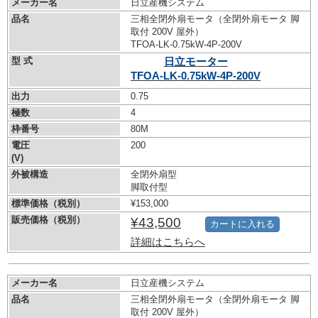
メーカー名
日立産機システム
品名
三相全閉外扇モータ（全閉外扇モータ 脚
取付 200V 屋外）
TFOA-LK-0.75kW-
4P-200V
型 式
日立モーター
TFOA-LK-0.75kW-
4P-200V
出力
0.75
極数
4
枠番号
80M
電圧
200
(V)
外被構造
全閉外扇型
脚取付型
標準価格（税別）
¥153,000
販売価格（税別）
¥43,500
カートに入れる
詳細はこちらへ
メーカー名
日立産機システム
品名
三相全閉外扇モータ（全閉外扇モータ 脚
取付 200V 屋外）