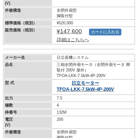
(V)
外被構造
全閉外扇型
脚取付型
標準価格（税別）
¥520,000
販売価格（税別）
¥147,600
カートに入れる
詳細はこちらへ
メーカー名
日立産機システム
品名
三相全閉外扇モータ（全閉外扇モータ 脚
取付 200V 屋外）
TFOA-LKK-7.5kW-
4P-200V
型 式
日立モーター
TFOA-LKK-7.5kW-
4P-200V
出力
7.5
極数
4
枠番号
132M
電圧
200
(V)
外被構造
全閉外扇型
脚取付型