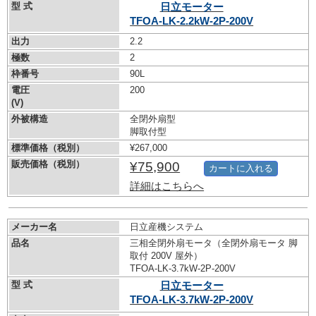
型 式
日立モーター
TFOA-LK-2.2kW-
2P-200V
出力
2.2
極数
2
枠番号
90L
電圧
200
(V)
外被構造
全閉外扇型
脚取付型
標準価格（税別）
¥267,000
販売価格（税別）
¥75,900
カートに入れる
詳細はこちらへ
メーカー名
日立産機システム
品名
三相全閉外扇モータ（全閉外扇モータ 脚
取付 200V 屋外）
TFOA-LK-3.7kW-
2P-200V
型 式
日立モーター
TFOA-LK-3.7kW-
2P-200V