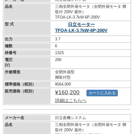
品名
三相全閉外扇モータ（全閉外扇モータ 脚
取付 200V 屋外）
TFOA-LK-3.7kW-
6P-200V
型 式
日立モーター
TFOA-LK-3.7kW-
6P-200V
出力
3.7
極数
6
枠番号
132S
電圧
200
(V)
外被構造
全閉外扇型
脚取付型
標準価格（税別）
¥564,000
販売価格（税別）
¥160,200
カートに入れる
詳細はこちらへ
メーカー名
日立産機システム
品名
三相全閉外扇モータ（全閉外扇モータ 脚
取付 200V 屋外）