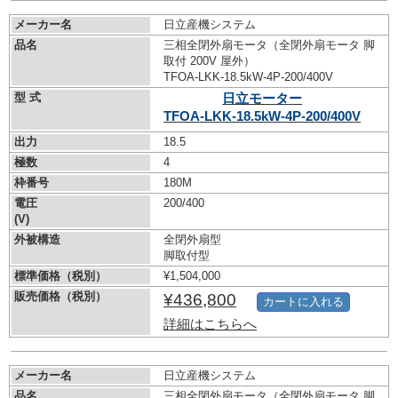
メーカー名
日立産機システム
品名
三相全閉外扇モータ（全閉外扇モータ 脚
取付 200V 屋外）
TFOA-LKK-18.5kW-
4P-200/400V
型 式
日立モーター
TFOA-LKK-18.5kW-
4P-200/400V
出力
18.5
極数
4
枠番号
180M
電圧
200/400
(V)
外被構造
全閉外扇型
脚取付型
標準価格（税別）
¥1,504,000
販売価格（税別）
¥436,800
カートに入れる
詳細はこちらへ
メーカー名
日立産機システム
品名
三相全閉外扇モータ（全閉外扇モータ 脚