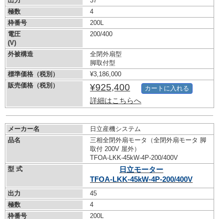
出力
37
極数
4
枠番号
200L
電圧
200/400
(V)
外被構造
全閉外扇型
脚取付型
標準価格（税別）
¥3,186,000
販売価格（税別）
¥925,400
カートに入れる
詳細はこちらへ
メーカー名
日立産機システム
品名
三相全閉外扇モータ（全閉外扇モータ 脚
取付 200V 屋外）
TFOA-LKK-45kW-
4P-200/400V
型 式
日立モーター
TFOA-LKK-45kW-
4P-200/400V
出力
45
極数
4
枠番号
200L