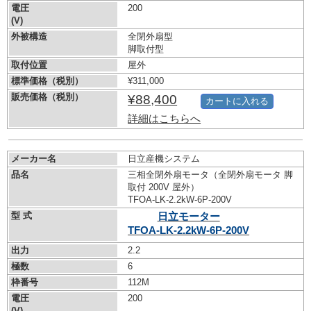
電圧
200
(V)
外被構造
全閉外扇型
脚取付型
取付位置
屋外
標準価格（税別）
¥311,000
販売価格（税別）
¥88,400
カートに入れる
詳細はこちらへ
メーカー名
日立産機システム
品名
三相全閉外扇モータ（全閉外扇モータ 脚
取付 200V 屋外）
TFOA-LK-2.2kW-
6P-200V
型 式
日立モーター
TFOA-LK-2.2kW-
6P-200V
出力
2.2
極数
6
枠番号
112M
電圧
200
(V)