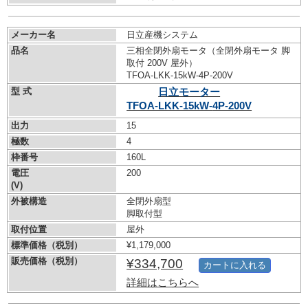
メーカー名
日立産機システム
品名
三相全閉外扇モータ（全閉外扇モータ 脚
取付 200V 屋外）
TFOA-LKK-15kW-
4P-200V
型 式
日立モーター
TFOA-LKK-15kW-
4P-200V
出力
15
極数
4
枠番号
160L
電圧
200
(V)
外被構造
全閉外扇型
脚取付型
取付位置
屋外
標準価格（税別）
¥1,179,000
販売価格（税別）
¥334,700
カートに入れる
詳細はこちらへ