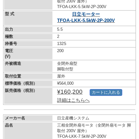
取付 200V 屋外）
TFOA-LKK-5.5kW-
2P-200V
型 式
日立モーター
TFOA-LKK-5.5kW-
2P-200V
出力
5.5
極数
2
枠番号
132S
電圧
200
(V)
外被構造
全閉外扇型
脚取付型
取付位置
屋外
標準価格（税別）
¥564,000
販売価格（税別）
¥160,200
カートに入れる
詳細はこちらへ
メーカー名
日立産機システム
品名
三相全閉外扇モータ（全閉外扇モータ 脚
取付 200V 屋外）
TFOA-LKK-7.5kW-
2P-200V