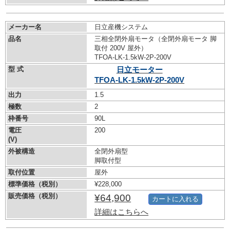
メーカー名
日立産機システム
品名
三相全閉外扇モータ（全閉外扇モータ 脚
取付 200V 屋外）
TFOA-LK-1.5kW-
2P-200V
型 式
日立モーター
TFOA-LK-1.5kW-
2P-200V
出力
1.5
極数
2
枠番号
90L
電圧
200
(V)
外被構造
全閉外扇型
脚取付型
取付位置
屋外
標準価格（税別）
¥228,000
販売価格（税別）
¥64,900
カートに入れる
詳細はこちらへ