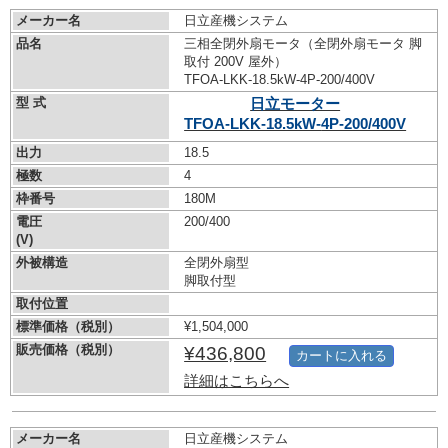
メーカー名
日立産機システム
品名
三相全閉外扇モータ（全閉外扇モータ 脚
取付 200V 屋外）
TFOA-LKK-18.5kW-
4P-200/400V
型 式
日立モーター
TFOA-LKK-18.5kW-
4P-200/400V
出力
18.5
極数
4
枠番号
180M
電圧
200/400
(V)
外被構造
全閉外扇型
脚取付型
取付位置
標準価格（税別）
¥1,504,000
販売価格（税別）
¥436,800
カートに入れる
詳細はこちらへ
メーカー名
日立産機システム