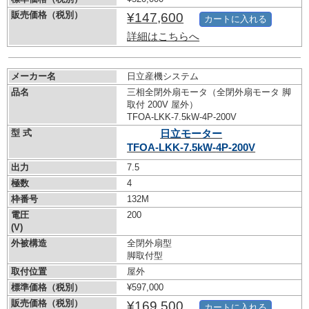
販売価格（税別）
¥147,600
カートに入れる
詳細はこちらへ
メーカー名
日立産機システム
品名
三相全閉外扇モータ（全閉外扇モータ 脚
取付 200V 屋外）
TFOA-LKK-7.5kW-
4P-200V
型 式
日立モーター
TFOA-LKK-7.5kW-
4P-200V
出力
7.5
極数
4
枠番号
132M
電圧
200
(V)
外被構造
全閉外扇型
脚取付型
取付位置
屋外
標準価格（税別）
¥597,000
販売価格（税別）
¥169,500
カートに入れる