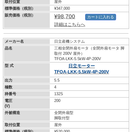
取付位置
屋外
標準価格（税別）
¥347,000
販売価格（税別）
¥98,700
カートに入れる
詳細はこちらへ
メーカー名
日立産機システム
品名
三相全閉外扇モータ（全閉外扇モータ 脚
取付 200V 屋外）
TFOA-LKK-5.5kW-
4P-200V
型 式
日立モーター
TFOA-LKK-5.5kW-
4P-200V
出力
5.5
極数
4
枠番号
132S
電圧
200
(V)
外被構造
全閉外扇型
脚取付型
取付位置
屋外
標準価格（税別）
¥520,000