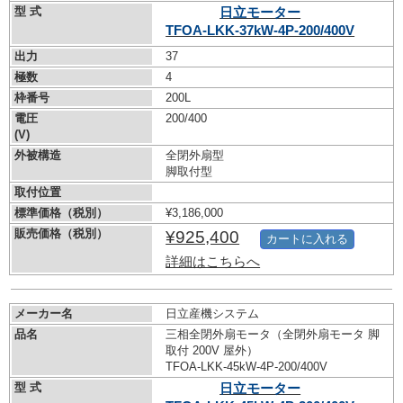
型 式
日立モーター
TFOA-LKK-37kW-
4P-200/400V
出力
37
極数
4
枠番号
200L
電圧
200/400
(V)
外被構造
全閉外扇型
脚取付型
取付位置
標準価格（税別）
¥3,186,000
販売価格（税別）
¥925,400
カートに入れる
詳細はこちらへ
メーカー名
日立産機システム
品名
三相全閉外扇モータ（全閉外扇モータ 脚
取付 200V 屋外）
TFOA-LKK-45kW-
4P-200/400V
型 式
日立モーター