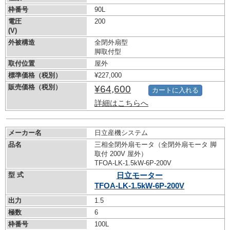
枠番号
90L
電圧
200
(V)
外被構造
全閉外扇型
脚取付型
取付位置
屋外
標準価格（税別）
¥227,000
販売価格（税別）
¥64,600
カートに入れる
詳細はこちらへ
メーカー名
日立産機システム
品名
三相全閉外扇モータ（全閉外扇モータ 脚
取付 200V 屋外）
TFOA-LK-1.5kW-
6P-200V
型 式
日立モーター
TFOA-LK-1.5kW-
6P-200V
出力
1.5
極数
6
枠番号
100L