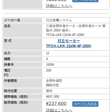
詳細はこちらへ
メーカー名
日立産機システム
品名
三相全閉外扇モータ（全閉外扇モータ 脚
取付 200V 屋外）
TFOA-LKK-11kW-
4P-200V
型 式
日立モーター
TFOA-LKK-11kW-
4P-200V
出力
11
極数
4
枠番号
160M
電圧
200
(V)
外被構造
全閉外扇型
脚取付型
取付位置
屋外
標準価格（税別）
¥837,000
販売価格（税別）
¥237,600
カートに入れる
詳細はこちらへ