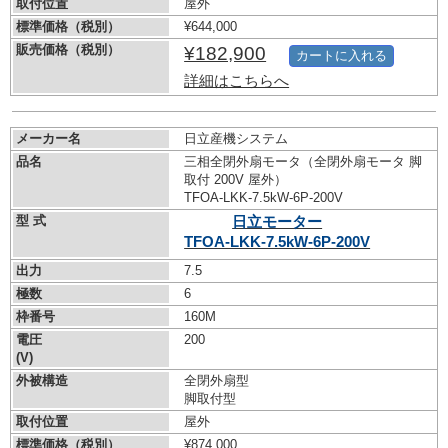
取付位置
屋外
標準価格（税別）
¥644,000
販売価格（税別）
¥182,900
カートに入れる
詳細はこちらへ
メーカー名
日立産機システム
品名
三相全閉外扇モータ（全閉外扇モータ 脚
取付 200V 屋外）
TFOA-LKK-7.5kW-
6P-200V
型 式
日立モーター
TFOA-LKK-7.5kW-
6P-200V
出力
7.5
極数
6
枠番号
160M
電圧
200
(V)
外被構造
全閉外扇型
脚取付型
取付位置
屋外
標準価格（税別）
¥874,000