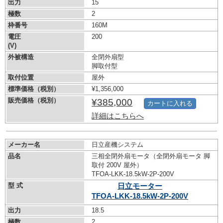
出力
15
極数
2
枠番号
160M
電圧
200
(V)
外被構造
全閉外扇型
脚取付型
取付位置
屋外
標準価格（税別）
¥1,356,000
販売価格（税別）
¥385,000
カートに入れる
詳細はこちらへ
メーカー名
日立産機システム
品名
三相全閉外扇モータ（全閉外扇モータ 脚
取付 200V 屋外）
TFOA-LKK-18.5kW-
2P-200V
型 式
日立モーター
TFOA-LKK-18.5kW-
2P-200V
出力
18.5
極数
2