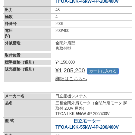
TFOA-LKK-45kW-
4P-200/400V
出力
45
極数
4
枠番号
200L
電圧
200/400
(V)
外被構造
全閉外扇型
脚取付型
取付位置
標準価格（税別）
¥4,150,000
販売価格（税別）
¥1,205,200
カートに入れる
詳細はこちらへ
メーカー名
日立産機システム
品名
三相全閉外扇モータ（全閉外扇モータ 脚
取付 200V 屋外）
TFOA-LKK-55kW-
4P-200/400V
型 式
日立モーター
TFOA-LKK-55kW-
4P-200/400V