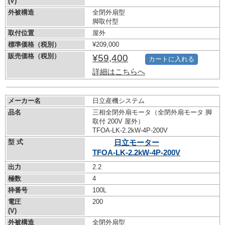
(V)
外被構造
全閉外扇型
脚取付型
取付位置
屋外
標準価格（税別）
¥209,000
販売価格（税別）
¥59,400
カートに入れる
詳細はこちらへ
メーカー名
日立産機システム
品名
三相全閉外扇モータ（全閉外扇モータ 脚
取付 200V 屋外）
TFOA-LK-2.2kW-
4P-200V
型 式
日立モーター
TFOA-LK-2.2kW-
4P-200V
出力
2.2
極数
4
枠番号
100L
電圧
200
(V)
外被構造
全閉外扇型