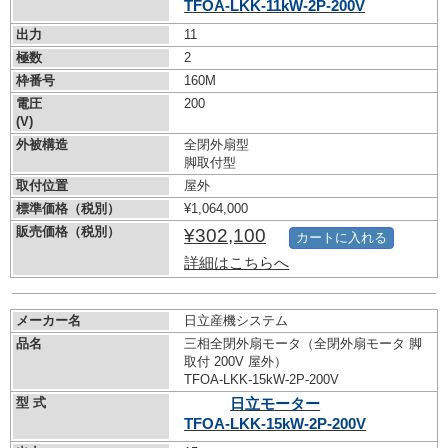
TFOA-LKK-11kW-
2P-200V
出力
11
極数
2
枠番号
160M
電圧
200
(V)
外被構造
全閉外扇型
脚取付型
取付位置
屋外
標準価格（税別）
¥1,064,000
販売価格（税別）
¥302,100
カートに入れる
詳細はこちらへ
メーカー名
日立産機システム
品名
三相全閉外扇モータ（全閉外扇モータ 脚
取付 200V 屋外）
TFOA-LKK-15kW-
2P-200V
型 式
日立モーター
TFOA-LKK-15kW-
2P-200V