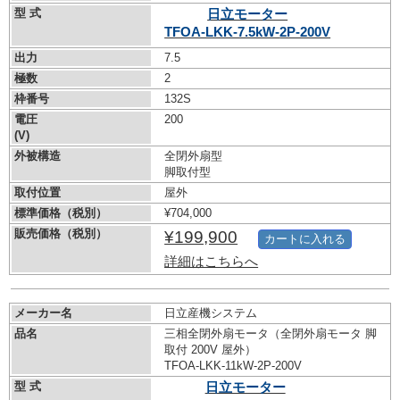
型 式
日立モーター
TFOA-LKK-7.5kW-
2P-200V
出力
7.5
極数
2
枠番号
132S
電圧
200
(V)
外被構造
全閉外扇型
脚取付型
取付位置
屋外
標準価格（税別）
¥704,000
販売価格（税別）
¥199,900
カートに入れる
詳細はこちらへ
メーカー名
日立産機システム
品名
三相全閉外扇モータ（全閉外扇モータ 脚
取付 200V 屋外）
TFOA-LKK-11kW-
2P-200V
型 式
日立モーター