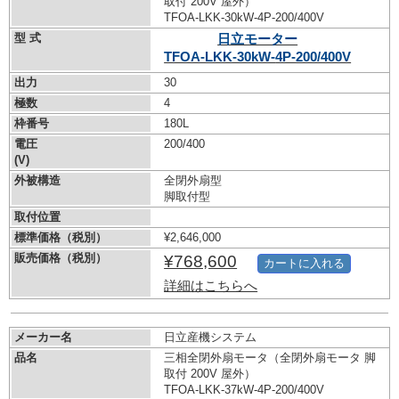
取付 200V 屋外）
TFOA-LKK-30kW-
4P-200/400V
型 式
日立モーター
TFOA-LKK-30kW-
4P-200/400V
出力
30
極数
4
枠番号
180L
電圧
200/400
(V)
外被構造
全閉外扇型
脚取付型
取付位置
標準価格（税別）
¥2,646,000
販売価格（税別）
¥768,600
カートに入れる
詳細はこちらへ
メーカー名
日立産機システム
品名
三相全閉外扇モータ（全閉外扇モータ 脚
取付 200V 屋外）
TFOA-LKK-37kW-
4P-200/400V