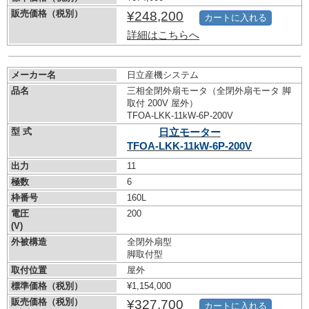
販売価格（税別）
¥248,200
カートに入れる
詳細はこちらへ
メーカー名
日立産機システム
品名
三相全閉外扇モータ（全閉外扇モータ 脚
取付 200V 屋外）
TFOA-LKK-11kW-
6P-200V
型 式
日立モーター
TFOA-LKK-11kW-
6P-200V
出力
11
極数
6
枠番号
160L
電圧
200
(V)
外被構造
全閉外扇型
脚取付型
取付位置
屋外
標準価格（税別）
¥1,154,000
販売価格（税別）
¥327,700
カートに入れる