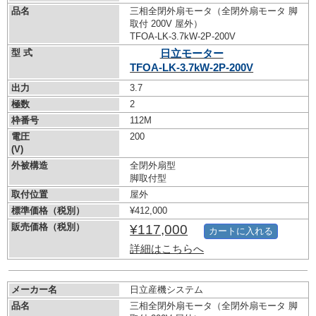
品名
三相全閉外扇モータ（全閉外扇モータ 脚
取付 200V 屋外）
TFOA-LK-3.7kW-
2P-200V
型 式
日立モーター
TFOA-LK-3.7kW-
2P-200V
出力
3.7
極数
2
枠番号
112M
電圧
200
(V)
外被構造
全閉外扇型
脚取付型
取付位置
屋外
標準価格（税別）
¥412,000
販売価格（税別）
¥117,000
カートに入れる
詳細はこちらへ
メーカー名
日立産機システム
品名
三相全閉外扇モータ（全閉外扇モータ 脚