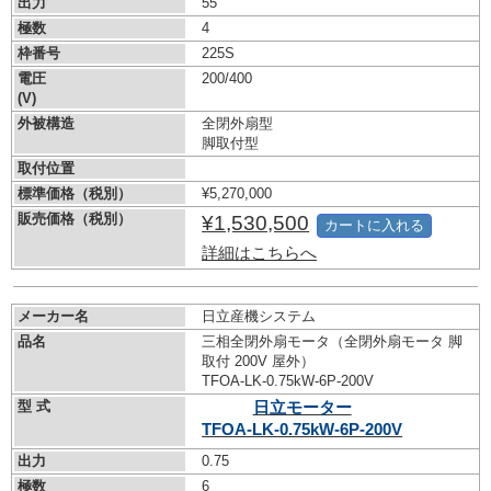
出力
55
極数
4
枠番号
225S
電圧
200/400
(V)
外被構造
全閉外扇型
脚取付型
取付位置
標準価格（税別）
¥5,270,000
販売価格（税別）
¥1,530,500
カートに入れる
詳細はこちらへ
メーカー名
日立産機システム
品名
三相全閉外扇モータ（全閉外扇モータ 脚
取付 200V 屋外）
TFOA-LK-0.75kW-
6P-200V
型 式
日立モーター
TFOA-LK-0.75kW-
6P-200V
出力
0.75
極数
6