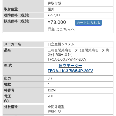
脚取付型
取付位置
屋外
標準価格（税別）
¥257,000
販売価格（税別）
¥73,000
カートに入れる
詳細はこちらへ
メーカー名
日立産機システム
品名
三相全閉外扇モータ（全閉外扇モータ 脚
取付 200V 屋外）
TFOA-LK-3.7kW-
4P-200V
型 式
日立モーター
TFOA-LK-3.7kW-
4P-200V
出力
3.7
極数
4
枠番号
112M
電圧
200
(V)
外被構造
全閉外扇型
脚取付型