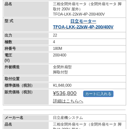
品名
三相全閉外扇モータ（全閉外扇モータ 脚
取付 200V 屋外）
TFOA-LKK-22kW-
4P-200/400V
型 式
日立モーター
TFOA-LKK-22kW-
4P-200/400V
出力
22
極数
4
枠番号
180M
電圧
200/400
(V)
外被構造
全閉外扇型
脚取付型
取付位置
標準価格（税別）
¥1,848,000
販売価格（税別）
¥536,800
カートに入れる
詳細はこちらへ
メーカー名
日立産機システム
品名
三相全閉外扇モータ（全閉外扇モータ 脚