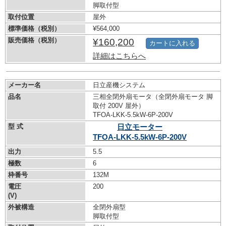
脚取付型
取付位置
屋外
標準価格（税別）
¥564,000
販売価格（税別）
¥160,200
カートに入れる
詳細はこちらへ
メーカー名
日立産機システム
品名
三相全閉外扇モータ（全閉外扇モータ 脚
取付 200V 屋外）
TFOA-LKK-5.5kW-
6P-200V
型 式
日立モーター
TFOA-LKK-5.5kW-
6P-200V
出力
5.5
極数
6
枠番号
132M
電圧
200
(V)
外被構造
全閉外扇型
脚取付型