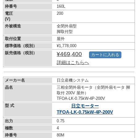
枠番号
160L
電圧
200
(V)
外被構造
全閉外扇型
脚取付型
取付位置
屋外
標準価格（税別）
¥1,778,000
販売価格（税別）
¥469,400
カートに入れる
詳細はこちらへ
メーカー名
日立産機システム
品名
三相全閉外扇モータ（全閉外扇モータ 脚
取付 200V 屋外）
TFOA-LK-0.75kW-
4P-200V
型 式
日立モーター
TFOA-LK-0.75kW-
4P-200V
出力
0.75
極数
4
枠番号
80M