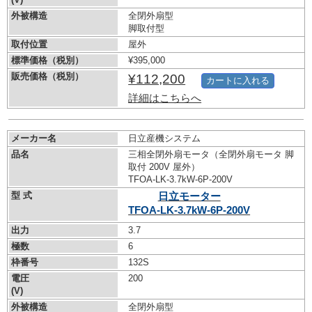
外被構造
全閉外扇型
脚取付型
取付位置
屋外
標準価格（税別）
¥395,000
販売価格（税別）
¥112,200
カートに入れる
詳細はこちらへ
メーカー名
日立産機システム
品名
三相全閉外扇モータ（全閉外扇モータ 脚
取付 200V 屋外）
TFOA-LK-3.7kW-
6P-200V
型 式
日立モーター
TFOA-LK-3.7kW-
6P-200V
出力
3.7
極数
6
枠番号
132S
電圧
200
(V)
外被構造
全閉外扇型