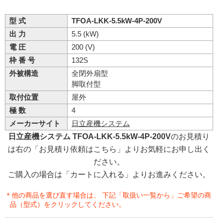
型 式
TFOA-LKK-5.5kW-4P-200V
出 力
5.5 (kW)
電 圧
200 (V)
枠 番 号
132S
外被構造
全閉外扇型
脚取付型
取付位置
屋外
極 数
4
メーカーサイト
日立産機システム
日立産機システム TFOA-LKK-5.5kW-4P-200V
のお見積り
は右の「お見積り依頼はこちら」よりお気軽にお申し出く
ださい。
ご購入の場合は「カートに入れる」よりお進みください。
＊他の商品を選び直す場合は、 下記「取扱い一覧から」ご希望の商
品（型式）をクリックしてください。