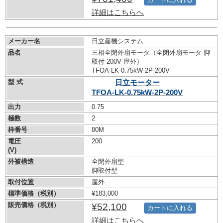
詳細はこちらへ
メーカー名
日立産機システム
品名
三相全閉外扇モータ（全閉外扇モータ 脚
取付 200V 屋外）
TFOA-LK-0.75kW-
2P-200V
型 式
日立モーター
TFOA-LK-0.75kW-
2P-200V
出力
0.75
極数
2
枠番号
80M
電圧
200
(V)
外被構造
全閉外扇型
脚取付型
取付位置
屋外
標準価格（税別）
¥183,000
販売価格（税別）
¥52,100
カートに入れる
詳細はこちらへ