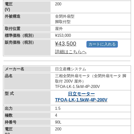
電圧
200
(V)
外被構造
全閉外扇型
脚取付型
取付位置
屋外
標準価格（税別）
¥153,000
販売価格（税別）
¥43,500
カートに入れる
詳細はこちらへ
メーカー名
日立産機システム
品名
三相全閉外扇モータ（全閉外扇モータ 脚
取付 200V 屋外）
TFOA-LK-1.5kW-
4P-200V
型 式
日立モーター
TFOA-LK-1.5kW-
4P-200V
出力
1.5
極数
4
枠番号
90L
電圧
200