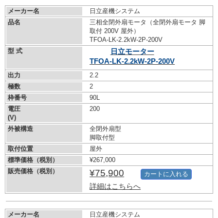
メーカー名
日立産機システム
品名
三相全閉外扇モータ（全閉外扇モータ 脚
取付 200V 屋外）
TFOA-LK-2.2kW-
2P-200V
型 式
日立モーター
TFOA-LK-2.2kW-
2P-200V
出力
2.2
極数
2
枠番号
90L
電圧
200
(V)
外被構造
全閉外扇型
脚取付型
取付位置
屋外
標準価格（税別）
¥267,000
販売価格（税別）
¥75,900
カートに入れる
詳細はこちらへ
メーカー名
日立産機システム