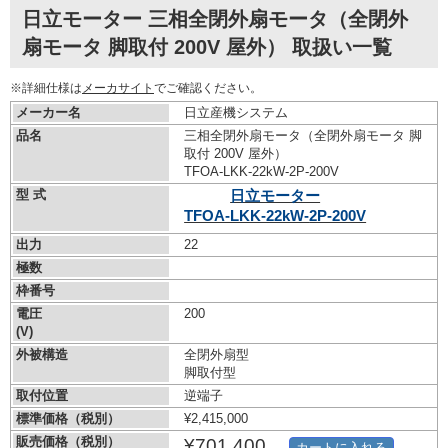
日立モーター 三相全閉外扇モータ（全閉外
扇モータ 脚取付 200V 屋外） 取扱い一覧
※詳細仕様は
メーカサイト
でご確認ください。
メーカー名
日立産機システム
品名
三相全閉外扇モータ（全閉外扇モータ 脚
取付 200V 屋外）
TFOA-LKK-22kW-
2P-200V
型 式
日立モーター
TFOA-LKK-22kW-
2P-200V
出力
22
極数
枠番号
電圧
200
(V)
外被構造
全閉外扇型
脚取付型
取付位置
逆端子
標準価格（税別）
¥2,415,000
販売価格（税別）
¥701,400
カートに入れる