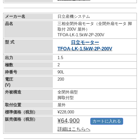
メーカー名
日立産機システム
品名
三相全閉外扇モータ（全閉外扇モータ 脚
取付 200V 屋外）
TFOA-LK-1.5kW-
2P-200V
型 式
日立モーター
TFOA-LK-1.5kW-
2P-200V
出力
1.5
極数
2
枠番号
90L
電圧
200
(V)
外被構造
全閉外扇型
脚取付型
取付位置
屋外
標準価格（税別）
¥228,000
販売価格（税別）
¥64,900
カートに入れる
詳細はこちらへ