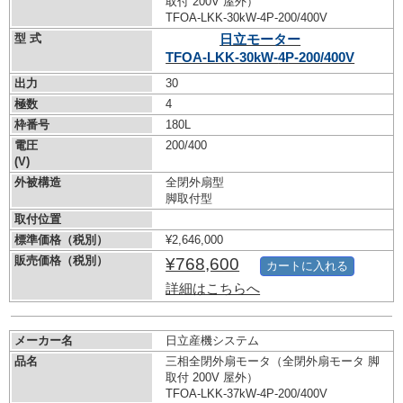
取付 200V 屋外）
TFOA-LKK-30kW-
4P-200/400V
型 式
日立モーター
TFOA-LKK-30kW-
4P-200/400V
出力
30
極数
4
枠番号
180L
電圧
200/400
(V)
外被構造
全閉外扇型
脚取付型
取付位置
標準価格（税別）
¥2,646,000
販売価格（税別）
¥768,600
カートに入れる
詳細はこちらへ
メーカー名
日立産機システム
品名
三相全閉外扇モータ（全閉外扇モータ 脚
取付 200V 屋外）
TFOA-LKK-37kW-
4P-200/400V