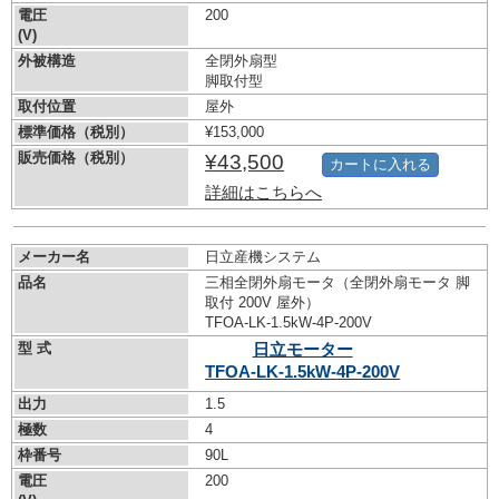
電圧
200
(V)
外被構造
全閉外扇型
脚取付型
取付位置
屋外
標準価格（税別）
¥153,000
販売価格（税別）
¥43,500
カートに入れる
詳細はこちらへ
メーカー名
日立産機システム
品名
三相全閉外扇モータ（全閉外扇モータ 脚
取付 200V 屋外）
TFOA-LK-1.5kW-
4P-200V
型 式
日立モーター
TFOA-LK-1.5kW-
4P-200V
出力
1.5
極数
4
枠番号
90L
電圧
200