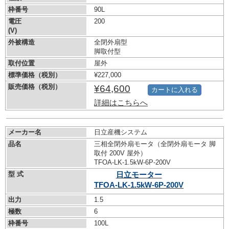
枠番号
90L
電圧
200
(V)
外被構造
全閉外扇型
脚取付型
取付位置
屋外
標準価格（税別）
¥227,000
販売価格（税別）
¥64,600
カートに入れる
詳細はこちらへ
メーカー名
日立産機システム
品名
三相全閉外扇モータ（全閉外扇モータ 脚
取付 200V 屋外）
TFOA-LK-1.5kW-
6P-200V
型 式
日立モーター
TFOA-LK-1.5kW-
6P-200V
出力
1.5
極数
6
枠番号
100L