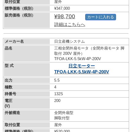
取付位置
屋外
標準価格（税別）
¥347,000
販売価格（税別）
¥98,700
カートに入れる
詳細はこちらへ
メーカー名
日立産機システム
品名
三相全閉外扇モータ（全閉外扇モータ 脚
取付 200V 屋外）
TFOA-LKK-5.5kW-
4P-200V
型 式
日立モーター
TFOA-LKK-5.5kW-
4P-200V
出力
5.5
極数
4
枠番号
132S
電圧
200
(V)
外被構造
全閉外扇型
脚取付型
取付位置
屋外
標準価格（税別）
¥520,000