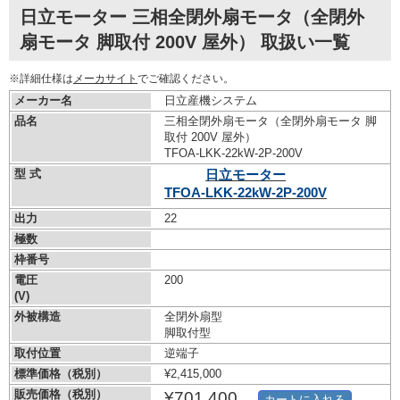
日立モーター 三相全閉外扇モータ（全閉外
扇モータ 脚取付 200V 屋外） 取扱い一覧
※詳細仕様は
メーカサイト
でご確認ください。
メーカー名
日立産機システム
品名
三相全閉外扇モータ（全閉外扇モータ 脚
取付 200V 屋外）
TFOA-LKK-22kW-
2P-200V
型 式
日立モーター
TFOA-LKK-22kW-
2P-200V
出力
22
極数
枠番号
電圧
200
(V)
外被構造
全閉外扇型
脚取付型
取付位置
逆端子
標準価格（税別）
¥2,415,000
販売価格（税別）
¥701,400
カートに入れる