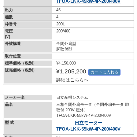
TFOA-LKK-45kW-
4P-200/400V
出力
45
極数
4
枠番号
200L
電圧
200/400
(V)
外被構造
全閉外扇型
脚取付型
取付位置
標準価格（税別）
¥4,150,000
販売価格（税別）
¥1,205,200
カートに入れる
詳細はこちらへ
メーカー名
日立産機システム
品名
三相全閉外扇モータ（全閉外扇モータ 脚
取付 200V 屋外）
TFOA-LKK-55kW-
4P-200/400V
型 式
日立モーター
TFOA-LKK-55kW-
4P-200/400V