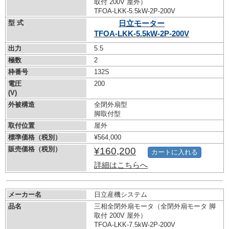
取付 200V 屋外）
TFOA-LKK-5.5kW-
2P-200V
型 式
日立モーター
TFOA-LKK-5.5kW-
2P-200V
出力
5.5
極数
2
枠番号
132S
電圧
200
(V)
外被構造
全閉外扇型
脚取付型
取付位置
屋外
標準価格（税別）
¥564,000
販売価格（税別）
¥160,200
カートに入れる
詳細はこちらへ
メーカー名
日立産機システム
品名
三相全閉外扇モータ（全閉外扇モータ 脚
取付 200V 屋外）
TFOA-LKK-7.5kW-
2P-200V