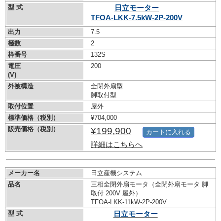
型 式
日立モーター
TFOA-LKK-7.5kW-
2P-200V
出力
7.5
極数
2
枠番号
132S
電圧
200
(V)
外被構造
全閉外扇型
脚取付型
取付位置
屋外
標準価格（税別）
¥704,000
販売価格（税別）
¥199,900
カートに入れる
詳細はこちらへ
メーカー名
日立産機システム
品名
三相全閉外扇モータ（全閉外扇モータ 脚
取付 200V 屋外）
TFOA-LKK-11kW-
2P-200V
型 式
日立モーター