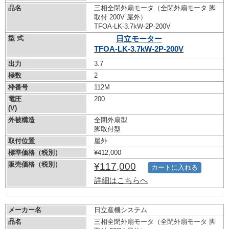
品名
三相全閉外扇モータ（全閉外扇モータ 脚
取付 200V 屋外）
TFOA-LK-3.7kW-
2P-200V
型 式
日立モーター
TFOA-LK-3.7kW-
2P-200V
出力
3.7
極数
2
枠番号
112M
電圧
200
(V)
外被構造
全閉外扇型
脚取付型
取付位置
屋外
標準価格（税別）
¥412,000
販売価格（税別）
¥117,000
カートに入れる
詳細はこちらへ
メーカー名
日立産機システム
品名
三相全閉外扇モータ（全閉外扇モータ 脚