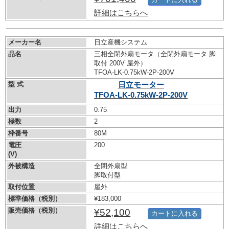
詳細はこちらへ
メーカー名
日立産機システム
品名
三相全閉外扇モータ（全閉外扇モータ 脚
取付 200V 屋外）
TFOA-LK-0.75kW-
2P-200V
型 式
日立モーター
TFOA-LK-0.75kW-
2P-200V
出力
0.75
極数
2
枠番号
80M
電圧
200
(V)
外被構造
全閉外扇型
脚取付型
取付位置
屋外
標準価格（税別）
¥183,000
販売価格（税別）
¥52,100
カートに入れる
詳細はこちらへ