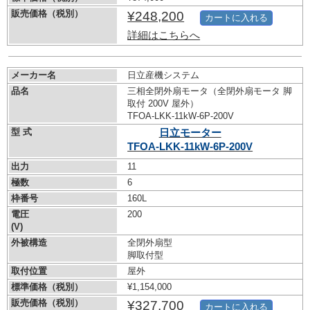
販売価格（税別）
¥248,200
カートに入れる
詳細はこちらへ
メーカー名
日立産機システム
品名
三相全閉外扇モータ（全閉外扇モータ 脚
取付 200V 屋外）
TFOA-LKK-11kW-
6P-200V
型 式
日立モーター
TFOA-LKK-11kW-
6P-200V
出力
11
極数
6
枠番号
160L
電圧
200
(V)
外被構造
全閉外扇型
脚取付型
取付位置
屋外
標準価格（税別）
¥1,154,000
販売価格（税別）
¥327,700
カートに入れる