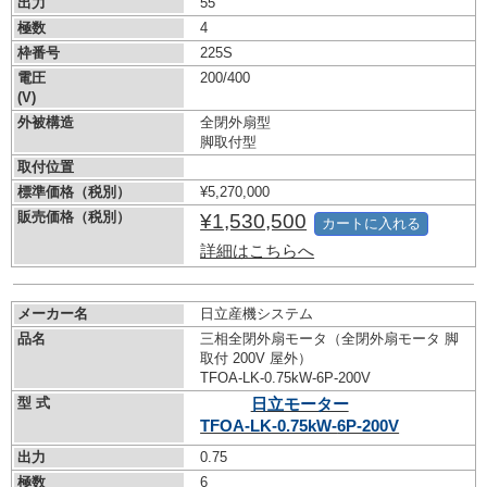
出力
55
極数
4
枠番号
225S
電圧
200/400
(V)
外被構造
全閉外扇型
脚取付型
取付位置
標準価格（税別）
¥5,270,000
販売価格（税別）
¥1,530,500
カートに入れる
詳細はこちらへ
メーカー名
日立産機システム
品名
三相全閉外扇モータ（全閉外扇モータ 脚
取付 200V 屋外）
TFOA-LK-0.75kW-
6P-200V
型 式
日立モーター
TFOA-LK-0.75kW-
6P-200V
出力
0.75
極数
6