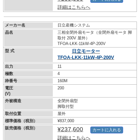
詳細はこちらへ
メーカー名
日立産機システム
品名
三相全閉外扇モータ（全閉外扇モータ 脚
取付 200V 屋外）
TFOA-LKK-11kW-
4P-200V
型 式
日立モーター
TFOA-LKK-11kW-
4P-200V
出力
11
極数
4
枠番号
160M
電圧
200
(V)
外被構造
全閉外扇型
脚取付型
取付位置
屋外
標準価格（税別）
¥837,000
販売価格（税別）
¥237,600
カートに入れる
詳細はこちらへ