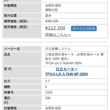
外被構造
全閉外扇型
脚取付型
取付位置
屋外
標準価格（税別）
¥395,000
販売価格（税別）
¥112,200
カートに入れる
詳細はこちらへ
メーカー名
日立産機システム
品名
三相全閉外扇モータ（全閉外扇モータ 脚
取付 200V 屋外）
TFOA-LK-3.7kW-
6P-200V
型 式
日立モーター
TFOA-LK-3.7kW-
6P-200V
出力
3.7
極数
6
枠番号
132S
電圧
200
(V)
外被構造
全閉外扇型