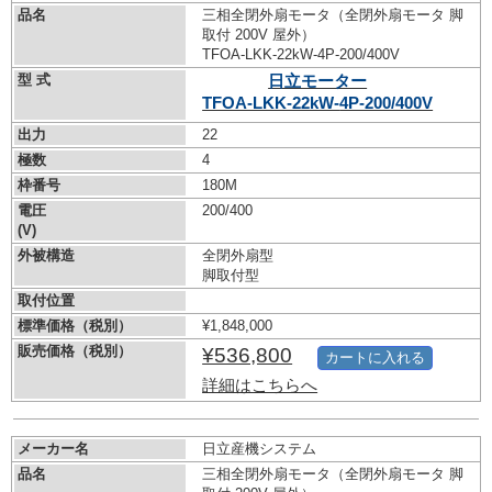
品名
三相全閉外扇モータ（全閉外扇モータ 脚
取付 200V 屋外）
TFOA-LKK-22kW-
4P-200/400V
型 式
日立モーター
TFOA-LKK-22kW-
4P-200/400V
出力
22
極数
4
枠番号
180M
電圧
200/400
(V)
外被構造
全閉外扇型
脚取付型
取付位置
標準価格（税別）
¥1,848,000
販売価格（税別）
¥536,800
カートに入れる
詳細はこちらへ
メーカー名
日立産機システム
品名
三相全閉外扇モータ（全閉外扇モータ 脚