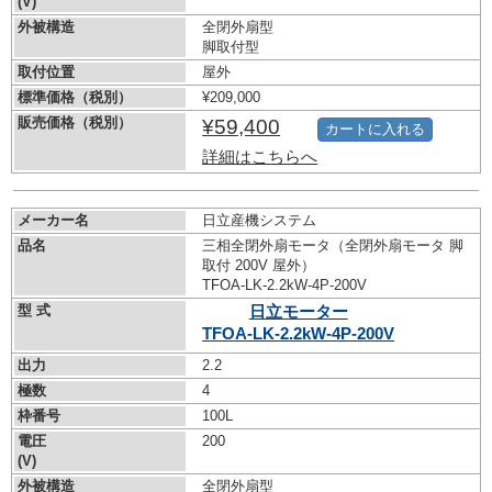
(V)
外被構造
全閉外扇型
脚取付型
取付位置
屋外
標準価格（税別）
¥209,000
販売価格（税別）
¥59,400
カートに入れる
詳細はこちらへ
メーカー名
日立産機システム
品名
三相全閉外扇モータ（全閉外扇モータ 脚
取付 200V 屋外）
TFOA-LK-2.2kW-
4P-200V
型 式
日立モーター
TFOA-LK-2.2kW-
4P-200V
出力
2.2
極数
4
枠番号
100L
電圧
200
(V)
外被構造
全閉外扇型