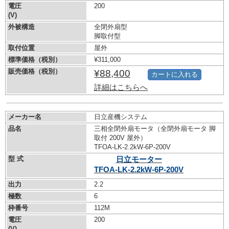
電圧
200
(V)
外被構造
全閉外扇型
脚取付型
取付位置
屋外
標準価格（税別）
¥311,000
販売価格（税別）
¥88,400
カートに入れる
詳細はこちらへ
メーカー名
日立産機システム
品名
三相全閉外扇モータ（全閉外扇モータ 脚
取付 200V 屋外）
TFOA-LK-2.2kW-
6P-200V
型 式
日立モーター
TFOA-LK-2.2kW-
6P-200V
出力
2.2
極数
6
枠番号
112M
電圧
200
(V)