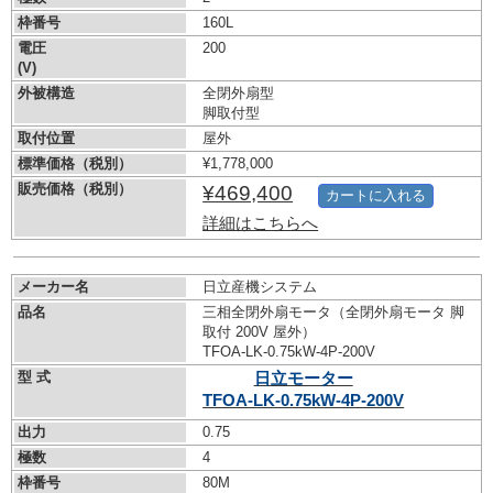
枠番号
160L
電圧
200
(V)
外被構造
全閉外扇型
脚取付型
取付位置
屋外
標準価格（税別）
¥1,778,000
販売価格（税別）
¥469,400
カートに入れる
詳細はこちらへ
メーカー名
日立産機システム
品名
三相全閉外扇モータ（全閉外扇モータ 脚
取付 200V 屋外）
TFOA-LK-0.75kW-
4P-200V
型 式
日立モーター
TFOA-LK-0.75kW-
4P-200V
出力
0.75
極数
4
枠番号
80M