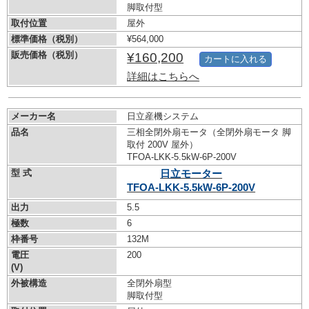
脚取付型
取付位置
屋外
標準価格（税別）
¥564,000
販売価格（税別）
¥160,200
カートに入れる
詳細はこちらへ
メーカー名
日立産機システム
品名
三相全閉外扇モータ（全閉外扇モータ 脚
取付 200V 屋外）
TFOA-LKK-5.5kW-
6P-200V
型 式
日立モーター
TFOA-LKK-5.5kW-
6P-200V
出力
5.5
極数
6
枠番号
132M
電圧
200
(V)
外被構造
全閉外扇型
脚取付型