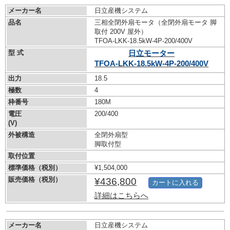
メーカー名
日立産機システム
品名
三相全閉外扇モータ（全閉外扇モータ 脚
取付 200V 屋外）
TFOA-LKK-18.5kW-
4P-200/400V
型 式
日立モーター
TFOA-LKK-18.5kW-
4P-200/400V
出力
18.5
極数
4
枠番号
180M
電圧
200/400
(V)
外被構造
全閉外扇型
脚取付型
取付位置
標準価格（税別）
¥1,504,000
販売価格（税別）
¥436,800
カートに入れる
詳細はこちらへ
メーカー名
日立産機システム