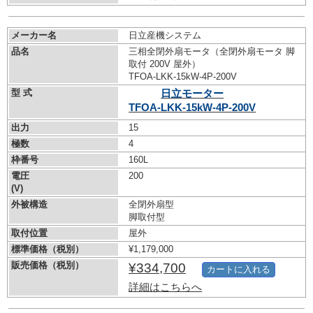
メーカー名
日立産機システム
品名
三相全閉外扇モータ（全閉外扇モータ 脚
取付 200V 屋外）
TFOA-LKK-15kW-
4P-200V
型 式
日立モーター
TFOA-LKK-15kW-
4P-200V
出力
15
極数
4
枠番号
160L
電圧
200
(V)
外被構造
全閉外扇型
脚取付型
取付位置
屋外
標準価格（税別）
¥1,179,000
販売価格（税別）
¥334,700
カートに入れる
詳細はこちらへ