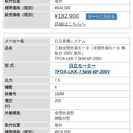
取付位置
屋外
標準価格（税別）
¥644,000
販売価格（税別）
¥182,900
カートに入れる
詳細はこちらへ
メーカー名
日立産機システム
品名
三相全閉外扇モータ（全閉外扇モータ 脚
取付 200V 屋外）
TFOA-LKK-7.5kW-
6P-200V
型 式
日立モーター
TFOA-LKK-7.5kW-
6P-200V
出力
7.5
極数
6
枠番号
160M
電圧
200
(V)
外被構造
全閉外扇型
脚取付型
取付位置
屋外
標準価格（税別）
¥874,000