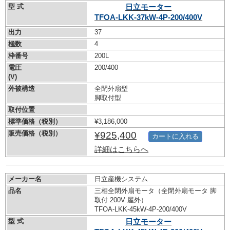
型 式
日立モーター
TFOA-LKK-37kW-
4P-200/400V
出力
37
極数
4
枠番号
200L
電圧
200/400
(V)
外被構造
全閉外扇型
脚取付型
取付位置
標準価格（税別）
¥3,186,000
販売価格（税別）
¥925,400
カートに入れる
詳細はこちらへ
メーカー名
日立産機システム
品名
三相全閉外扇モータ（全閉外扇モータ 脚
取付 200V 屋外）
TFOA-LKK-45kW-
4P-200/400V
型 式
日立モーター