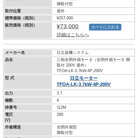
脚取付型
取付位置
屋外
標準価格（税別）
¥257,000
販売価格（税別）
¥73,000
カートに入れる
詳細はこちらへ
メーカー名
日立産機システム
品名
三相全閉外扇モータ（全閉外扇モータ 脚
取付 200V 屋外）
TFOA-LK-3.7kW-
4P-200V
型 式
日立モーター
TFOA-LK-3.7kW-
4P-200V
出力
3.7
極数
4
枠番号
112M
電圧
200
(V)
外被構造
全閉外扇型
脚取付型