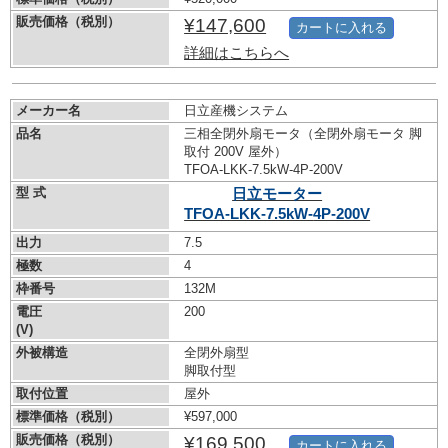
販売価格（税別）
¥147,600
カートに入れる
詳細はこちらへ
メーカー名
日立産機システム
品名
三相全閉外扇モータ（全閉外扇モータ 脚
取付 200V 屋外）
TFOA-LKK-7.5kW-
4P-200V
型 式
日立モーター
TFOA-LKK-7.5kW-
4P-200V
出力
7.5
極数
4
枠番号
132M
電圧
200
(V)
外被構造
全閉外扇型
脚取付型
取付位置
屋外
標準価格（税別）
¥597,000
販売価格（税別）
¥169,500
カートに入れる