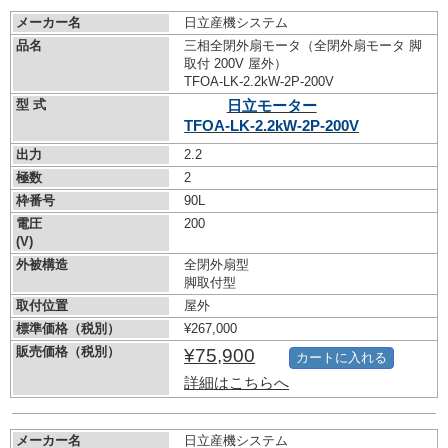
メーカー名
日立産機システム
品名
三相全閉外扇モータ（全閉外扇モータ 脚
取付 200V 屋外）
TFOA-LK-2.2kW-
2P-200V
型 式
日立モーター
TFOA-LK-2.2kW-
2P-200V
出力
2.2
極数
2
枠番号
90L
電圧
200
(V)
外被構造
全閉外扇型
脚取付型
取付位置
屋外
標準価格（税別）
¥267,000
販売価格（税別）
¥75,900
カートに入れる
詳細はこちらへ
メーカー名
日立産機システム