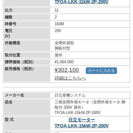
TFOA-LKK-11kW-
2P-200V
出力
11
極数
2
枠番号
160M
電圧
200
(V)
外被構造
全閉外扇型
脚取付型
取付位置
屋外
標準価格（税別）
¥1,064,000
販売価格（税別）
¥302,100
カートに入れる
詳細はこちらへ
メーカー名
日立産機システム
品名
三相全閉外扇モータ（全閉外扇モータ 脚
取付 200V 屋外）
TFOA-LKK-15kW-
2P-200V
型 式
日立モーター
TFOA-LKK-15kW-
2P-200V