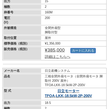
出力
15
極数
2
枠番号
160M
電圧
200
(V)
外被構造
全閉外扇型
脚取付型
取付位置
屋外
標準価格（税別）
¥1,356,000
販売価格（税別）
¥385,000
カートに入れる
詳細はこちらへ
メーカー名
日立産機システム
品名
三相全閉外扇モータ（全閉外扇モータ 脚
取付 200V 屋外）
TFOA-LKK-18.5kW-
2P-200V
型 式
日立モーター
TFOA-LKK-18.5kW-
2P-200V
出力
18.5
極数
2