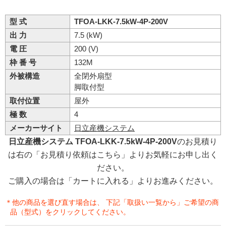
型 式
TFOA-LKK-7.5kW-4P-200V
出 力
7.5 (kW)
電 圧
200 (V)
枠 番 号
132M
外被構造
全閉外扇型
脚取付型
取付位置
屋外
極 数
4
メーカーサイト
日立産機システム
日立産機システム TFOA-LKK-7.5kW-4P-200V
のお見積り
は右の「お見積り依頼はこちら」よりお気軽にお申し出く
ださい。
ご購入の場合は「カートに入れる」よりお進みください。
＊他の商品を選び直す場合は、 下記「取扱い一覧から」ご希望の商
品（型式）をクリックしてください。