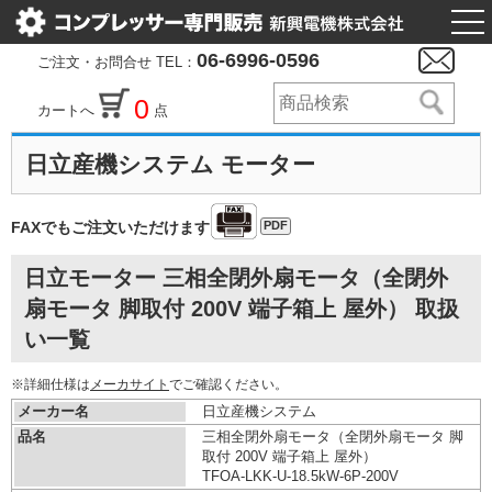
togg
nav
06-6996-0596
ご注文・お問合せ TEL：
0
カートへ
点
日立産機システム モーター
PDF
FAXでもご注文いただけます
日立モーター 三相全閉外扇モータ（全閉外
扇モータ 脚取付 200V 端子箱上 屋外） 取扱
い一覧
※詳細仕様は
メーカサイト
でご確認ください。
メーカー名
日立産機システム
品名
三相全閉外扇モータ（全閉外扇モータ 脚
取付 200V 端子箱上 屋外）
TFOA-LKK-U-18.5kW-
6P-200V