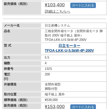
販売価格（税別）
¥103,400
カートに入れる
詳細はこちらへ
メーカー名
日立産機システム
品名
三相全閉外扇モータ（全閉外扇モータ 脚
取付 200V 端子箱上 屋外）
TFOA-LKK-U-5.5kW-
4P-200V
型 式
日立モーター
TFOA-LKK-U-5.5kW-
4P-200V
出力
5.5
極数
4
枠番号
132S
電圧
200
(V)
外被構造
全閉外扇型
脚取付型
取付位置
端子箱上 屋外
標準価格（税別）
¥539,000
販売価格（税別）
¥153,000
カートに入れる