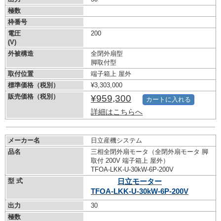
極数
枠番号
電圧
200
(V)
外被構造
全閉外扇型
脚取付型
取付位置
端子箱上 屋外
標準価格（税別）
¥3,303,000
販売価格（税別）
¥959,300
カートに入れる
詳細はこちらへ
メーカー名
日立産機システム
品名
三相全閉外扇モータ（全閉外扇モータ 脚
取付 200V 端子箱上 屋外）
TFOA-LKK-U-30kW-
6P-200V
型 式
日立モーター
TFOA-LKK-U-30kW-
6P-200V
出力
30
極数