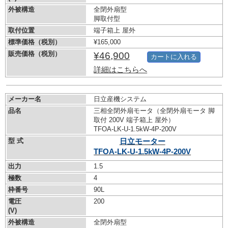
外被構造
全閉外扇型
脚取付型
取付位置
端子箱上 屋外
標準価格（税別）
¥165,000
販売価格（税別）
¥46,900
カートに入れる
詳細はこちらへ
メーカー名
日立産機システム
品名
三相全閉外扇モータ（全閉外扇モータ 脚
取付 200V 端子箱上 屋外）
TFOA-LK-U-1.5kW-
4P-200V
型 式
日立モーター
TFOA-LK-U-1.5kW-
4P-200V
出力
1.5
極数
4
枠番号
90L
電圧
200
(V)
外被構造
全閉外扇型