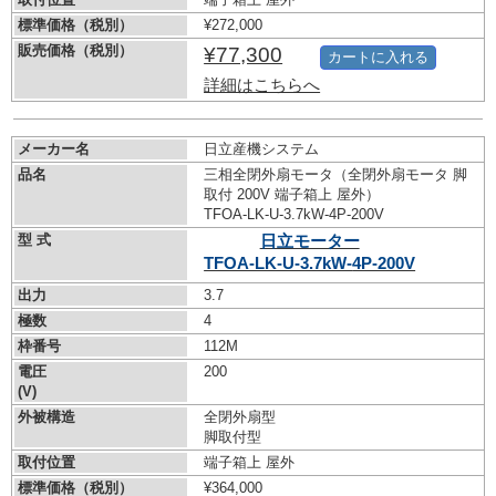
標準価格（税別）
¥272,000
販売価格（税別）
¥77,300
カートに入れる
詳細はこちらへ
メーカー名
日立産機システム
品名
三相全閉外扇モータ（全閉外扇モータ 脚
取付 200V 端子箱上 屋外）
TFOA-LK-U-3.7kW-
4P-200V
型 式
日立モーター
TFOA-LK-U-3.7kW-
4P-200V
出力
3.7
極数
4
枠番号
112M
電圧
200
(V)
外被構造
全閉外扇型
脚取付型
取付位置
端子箱上 屋外
標準価格（税別）
¥364,000