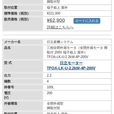
脚取付型
取付位置
端子箱上 屋外
標準価格（税別）
¥221,000
販売価格（税別）
¥62,900
カートに入れる
詳細はこちらへ
メーカー名
日立産機システム
品名
三相全閉外扇モータ（全閉外扇モータ 脚
取付 200V 端子箱上 屋外）
TFOA-LK-U-2.2kW-
4P-200V
型 式
日立モーター
TFOA-LK-U-2.2kW-
4P-200V
出力
2.2
極数
4
枠番号
100L
電圧
200
(V)
外被構造
全閉外扇型
脚取付型
取付位置
端子箱上 屋外