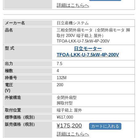
詳細はこちらへ
メーカー名
日立産機システム
品名
三相全閉外扇モータ（全閉外扇モータ 脚
取付 200V 端子箱上 屋外）
TFOA-LKK-U-7.5kW-
4P-200V
型 式
日立モーター
TFOA-LKK-U-7.5kW-
4P-200V
出力
7.5
極数
4
枠番号
132M
電圧
200
(V)
外被構造
全閉外扇型
脚取付型
取付位置
端子箱上 屋外
標準価格（税別）
¥617,000
販売価格（税別）
¥175,200
カートに入れる
詳細はこちらへ