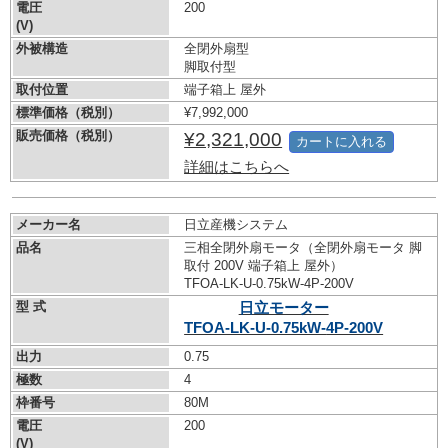
電圧
200
(V)
外被構造
全閉外扇型
脚取付型
取付位置
端子箱上 屋外
標準価格（税別）
¥7,992,000
販売価格（税別）
¥2,321,000
カートに入れる
詳細はこちらへ
メーカー名
日立産機システム
品名
三相全閉外扇モータ（全閉外扇モータ 脚
取付 200V 端子箱上 屋外）
TFOA-LK-U-0.75kW-
4P-200V
型 式
日立モーター
TFOA-LK-U-0.75kW-
4P-200V
出力
0.75
極数
4
枠番号
80M
電圧
200
(V)