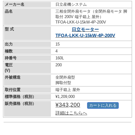
メーカー名
日立産機システム
品名
三相全閉外扇モータ（全閉外扇モータ 脚
取付 200V 端子箱上 屋外）
TFOA-LKK-U-15kW-
4P-200V
型 式
日立モーター
TFOA-LKK-U-15kW-
4P-200V
出力
15
極数
4
枠番号
160L
電圧
200
(V)
外被構造
全閉外扇型
脚取付型
取付位置
端子箱上 屋外
標準価格（税別）
¥1,209,000
販売価格（税別）
¥343,200
カートに入れる
詳細はこちらへ