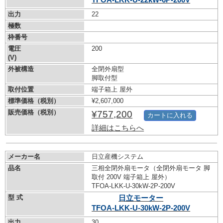
出力
22
極数
枠番号
電圧
200
(V)
外被構造
全閉外扇型
脚取付型
取付位置
端子箱上 屋外
標準価格（税別）
¥2,607,000
販売価格（税別）
¥757,200
カートに入れる
詳細はこちらへ
メーカー名
日立産機システム
品名
三相全閉外扇モータ（全閉外扇モータ 脚
取付 200V 端子箱上 屋外）
TFOA-LKK-U-30kW-
2P-200V
型 式
日立モーター
TFOA-LKK-U-30kW-
2P-200V
出力
30