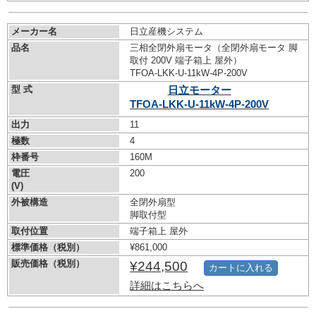
メーカー名
日立産機システム
品名
三相全閉外扇モータ（全閉外扇モータ 脚
取付 200V 端子箱上 屋外）
TFOA-LKK-U-11kW-
4P-200V
型 式
日立モーター
TFOA-LKK-U-11kW-
4P-200V
出力
11
極数
4
枠番号
160M
電圧
200
(V)
外被構造
全閉外扇型
脚取付型
取付位置
端子箱上 屋外
標準価格（税別）
¥861,000
販売価格（税別）
¥244,500
カートに入れる
詳細はこちらへ