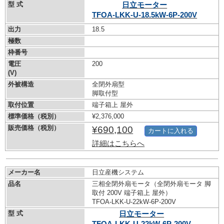
型 式
日立モーター
TFOA-LKK-U-18.5kW-
6P-200V
出力
18.5
極数
枠番号
電圧
200
(V)
外被構造
全閉外扇型
脚取付型
取付位置
端子箱上 屋外
標準価格（税別）
¥2,376,000
販売価格（税別）
¥690,100
カートに入れる
詳細はこちらへ
メーカー名
日立産機システム
品名
三相全閉外扇モータ（全閉外扇モータ 脚
取付 200V 端子箱上 屋外）
TFOA-LKK-U-22kW-
6P-200V
型 式
日立モーター
TFOA-LKK-U-22kW-
6P-200V