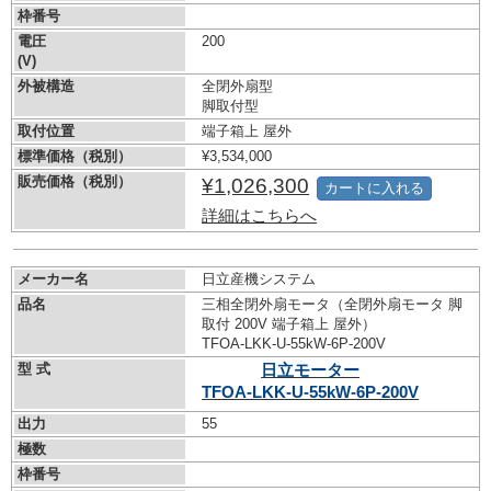
枠番号
電圧
200
(V)
外被構造
全閉外扇型
脚取付型
取付位置
端子箱上 屋外
標準価格（税別）
¥3,534,000
販売価格（税別）
¥1,026,300
カートに入れる
詳細はこちらへ
メーカー名
日立産機システム
品名
三相全閉外扇モータ（全閉外扇モータ 脚
取付 200V 端子箱上 屋外）
TFOA-LKK-U-55kW-
6P-200V
型 式
日立モーター
TFOA-LKK-U-55kW-
6P-200V
出力
55
極数
枠番号