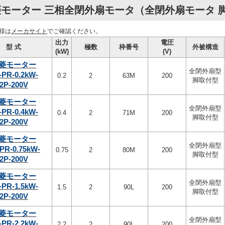
モーター 三相全閉外扇モータ（全閉外扇モータ 脚取
様は
メーカサイト
でご確認ください。
出力
電圧
型 式
極数
枠番号
外被構造
(kW)
(V)
菱モーター
全閉外扇型
-PR-0.2kW-
0.2
2
63M
200
脚取付型
2P-200V
菱モーター
全閉外扇型
-PR-0.4kW-
0.4
2
71M
200
脚取付型
2P-200V
菱モーター
全閉外扇型
PR-0.75kW-
0.75
2
80M
200
脚取付型
2P-200V
菱モーター
全閉外扇型
-PR-1.5kW-
1.5
2
90L
200
脚取付型
2P-200V
菱モーター
全閉外扇型
-PR-2.2kW-
2.2
2
90L
200