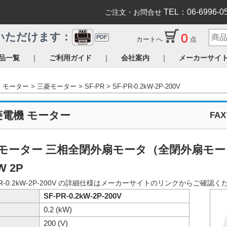
TEL：06-6996-0
ご注文・お問合せ
0
いただけます：
PDF
カートへ
点
｜
｜
｜
品一覧
ご利用ガイド
会社案内
メーカーサイ
モーター
三菱モーター
SF-PR
SF-PR-0.2kW-2P-200V
菱電機 モーター
FA
モーター 三相全閉外扇モータ（全閉外扇モータ 脚
W 2P
PR-0.2kW-2P-200V の詳細仕様はメーカーサイトのリンクからご確認
SF-PR-0.2kW-2P-200V
0.2 (kW)
200 (V)