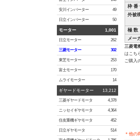
枠 番
安川
インバーター
49
外被
日立
インバーター
50
極 数
モーター
1,001
メー
日立
モーター
262
三菱電機 
三菱
モーター
302
はこち
東芝
モーター
253
ご購入
富士
モーター
170
ムライ
モーター
14
ギヤードモーター
13,212
三菱
ギヤードモータ
4,378
ニッセイ
ギヤモータ
4,364
住友重機
ギヤモータ
452
日立
ギヤモータ
514
＊他の