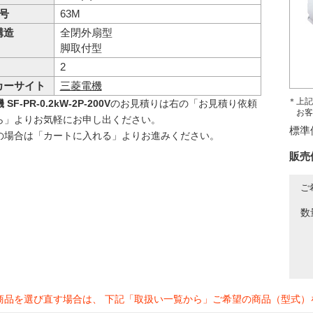
 号
63M
構造
全閉外扇型
脚取付型
2
カーサイト
三菱電機
＊上記
SF-PR-0.2kW-2P-200V
のお見積りは右の「お見積り依頼
お客
ら」よりお気軽にお申し出ください。
標準
の場合は「カートに入れる」よりお進みください。
販売
ご
数
商品を選び直す場合は、 下記「取扱い一覧から」ご希望の商品（型式）