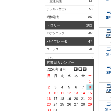
日立
送風機
61
テラル
（富士）
53
三
SF
昭和電機
497
トロリー
282
三
パナソニック
282
SF
バイブレータ
47
三
ユーラス
41
SF
ワム
6
営業日カレンダー
三
2026年8月
SF
日
月
火
水
木
金
土
1
三
2
3
4
5
6
7
8
SF
9
10
11
12
13
14
15
16
17
18
19
20
21
22
三
23
24
25
26
27
28
29
SF-
30
31