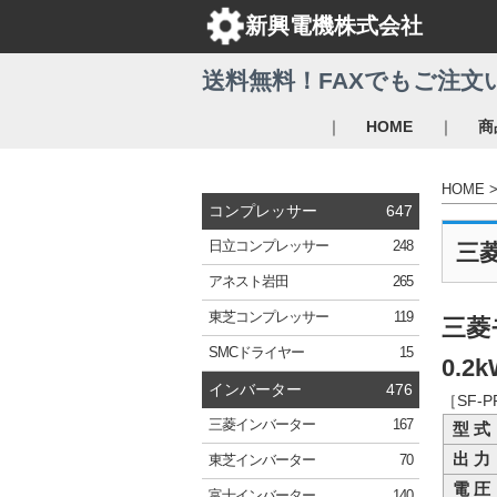
新興電機株式会社
送料無料！FAXでもご注文
｜
｜
HOME
商
HOME
コンプレッサー
647
日立
コンプレッサー
248
三
アネスト岩田
265
東芝
コンプレッサー
119
三菱
SMC
ドライヤー
15
0.2k
インバーター
476
［SF-
三菱
インバーター
167
型 式
出 力
東芝
インバーター
70
電 圧
富士
インバーター
140