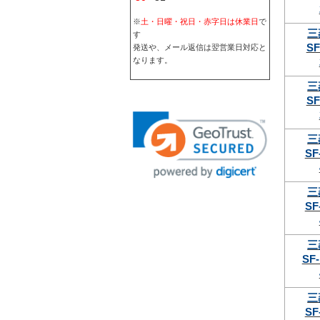
※
土・日曜・祝日・赤字日は休業日
で
三
す
SF
発送や、メール返信は翌営業日対応と
なります。
三
SF
三
SF
三
SF
三
SF-
三
SF