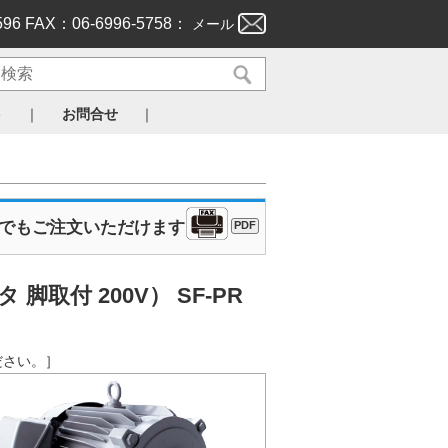
596 FAX：06-6996-5758：
メール
｜
｜
ト
お問合せ
Xでもご注文いただけます
PDF
取付 200V） SF-PR
ください。］