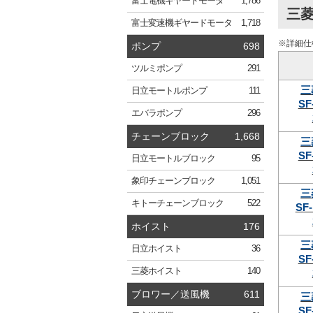
富士電機
ギヤードモータ
1,786
三菱
富士変速機
ギヤードモータ
1,718
※詳細仕
ポンプ
698
ツルミ
ポンプ
291
三
日立
モートルポンプ
111
SF
エバラ
ポンプ
296
チェーンブロック
1,668
三
SF
日立
モートルブロック
95
象印
チェーンブロック
1,051
三
キトー
チェーンブロック
522
SF-
ホイスト
176
三
日立
ホイスト
36
SF
三菱
ホイスト
140
ブロワー／送風機
611
三
SF