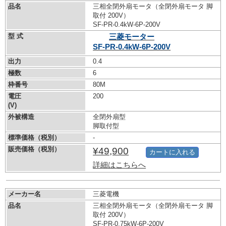
品名
三相全閉外扇モータ（全閉外扇モータ 脚
取付 200V）
SF-PR-0.4kW-
6P-200V
型 式
三菱モーター
SF-PR-0.4kW-
6P-200V
出力
0.4
極数
6
枠番号
80M
電圧
200
(V)
外被構造
全閉外扇型
脚取付型
標準価格（税別）
-
販売価格（税別）
¥49,900
カートに入れる
詳細はこちらへ
メーカー名
三菱電機
品名
三相全閉外扇モータ（全閉外扇モータ 脚
取付 200V）
SF-PR-0.75kW-
6P-200V