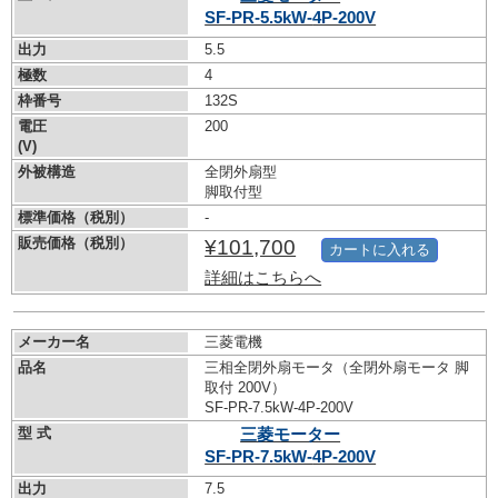
SF-PR-5.5kW-
4P-200V
出力
5.5
極数
4
枠番号
132S
電圧
200
(V)
外被構造
全閉外扇型
脚取付型
標準価格（税別）
-
販売価格（税別）
¥101,700
カートに入れる
詳細はこちらへ
メーカー名
三菱電機
品名
三相全閉外扇モータ（全閉外扇モータ 脚
取付 200V）
SF-PR-7.5kW-
4P-200V
型 式
三菱モーター
SF-PR-7.5kW-
4P-200V
出力
7.5