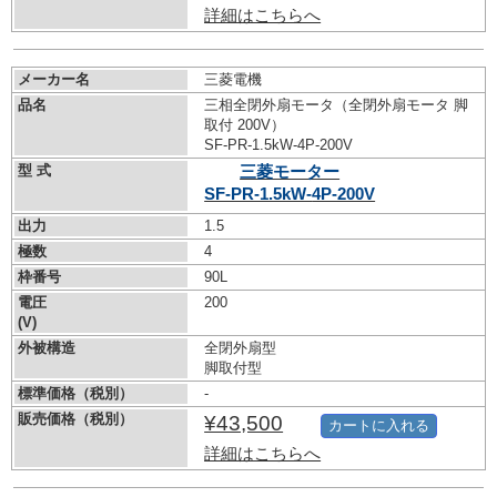
詳細はこちらへ
メーカー名
三菱電機
品名
三相全閉外扇モータ（全閉外扇モータ 脚
取付 200V）
SF-PR-1.5kW-
4P-200V
型 式
三菱モーター
SF-PR-1.5kW-
4P-200V
出力
1.5
極数
4
枠番号
90L
電圧
200
(V)
外被構造
全閉外扇型
脚取付型
標準価格（税別）
-
販売価格（税別）
¥43,500
カートに入れる
詳細はこちらへ