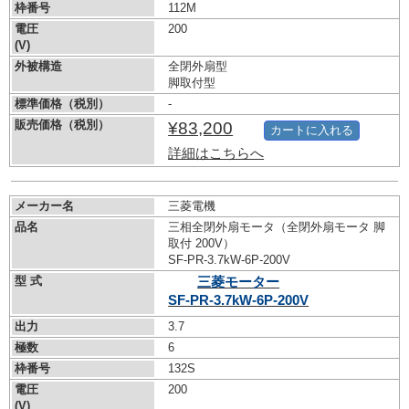
枠番号
112M
電圧
200
(V)
外被構造
全閉外扇型
脚取付型
標準価格（税別）
-
販売価格（税別）
¥83,200
カートに入れる
詳細はこちらへ
メーカー名
三菱電機
品名
三相全閉外扇モータ（全閉外扇モータ 脚
取付 200V）
SF-PR-3.7kW-
6P-200V
型 式
三菱モーター
SF-PR-3.7kW-
6P-200V
出力
3.7
極数
6
枠番号
132S
電圧
200
(V)