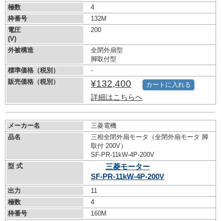
極数
4
枠番号
132M
電圧
200
(V)
外被構造
全閉外扇型
脚取付型
標準価格（税別）
-
販売価格（税別）
¥132,400
カートに入れる
詳細はこちらへ
メーカー名
三菱電機
品名
三相全閉外扇モータ（全閉外扇モータ 脚
取付 200V）
SF-PR-11kW-
4P-200V
型 式
三菱モーター
SF-PR-11kW-
4P-200V
出力
11
極数
4
枠番号
160M