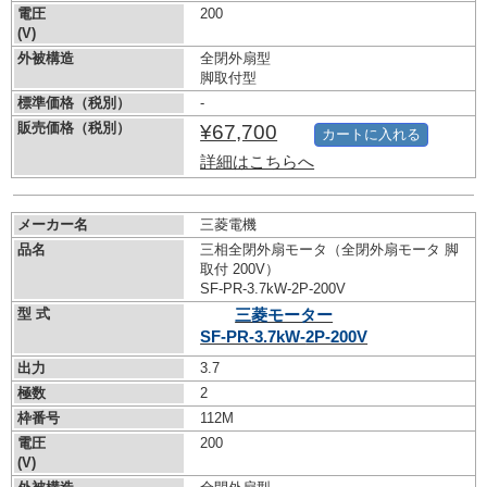
電圧
200
(V)
外被構造
全閉外扇型
脚取付型
標準価格（税別）
-
販売価格（税別）
¥67,700
カートに入れる
詳細はこちらへ
メーカー名
三菱電機
品名
三相全閉外扇モータ（全閉外扇モータ 脚
取付 200V）
SF-PR-3.7kW-
2P-200V
型 式
三菱モーター
SF-PR-3.7kW-
2P-200V
出力
3.7
極数
2
枠番号
112M
電圧
200
(V)