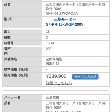
品名
三相全閉外扇モータ（全閉外扇モータ 脚
取付 200V）
SF-PR-15kW-
2P-200V
型 式
三菱モーター
SF-PR-15kW-
2P-200V
出力
15
極数
2
枠番号
160M
電圧
200
(V)
外被構造
全閉外扇型
脚取付型
標準価格（税別）
-
販売価格（税別）
¥289,900
カートに入れる
詳細はこちらへ
メーカー名
三菱電機
品名
三相全閉外扇モータ（全閉外扇モータ 脚
取付 200V）