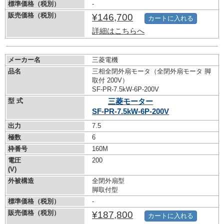
標準価格（税別）
-
販売価格（税別）
¥146,700
カートに入れる
詳細はこちらへ
メーカー名
三菱電機
品名
三相全閉外扇モータ（全閉外扇モータ 脚
取付 200V）
SF-PR-7.5kW-
6P-200V
型 式
三菱モーター
SF-PR-7.5kW-
6P-200V
出力
7.5
極数
6
枠番号
160M
電圧
200
(V)
外被構造
全閉外扇型
脚取付型
標準価格（税別）
-
販売価格（税別）
¥187,800
カートに入れる