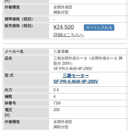
(V)
外被構造
全閉外扇型
脚取付型
標準価格（税別）
-
販売価格（税別）
¥24,500
カートに入れる
詳細はこちらへ
メーカー名
三菱電機
品名
三相全閉外扇モータ（全閉外扇モータ 脚
取付 200V）
SF-PR-0.4kW-
4P-200V
型 式
三菱モーター
SF-PR-0.4kW-
4P-200V
出力
0.4
極数
4
枠番号
71M
電圧
200
(V)
外被構造
全閉外扇型
脚取付型