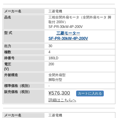
メーカー名
三菱電機
品名
三相全閉外扇モータ（全閉外扇モータ 脚
取付 200V）
SF-PR-30kW-
4P-200V
型 式
三菱モーター
SF-PR-30kW-
4P-200V
出力
30
極数
4
枠番号
180LD
電圧
200
(V)
外被構造
全閉外扇型
脚取付型
標準価格（税別）
-
販売価格（税別）
¥576,300
カートに入れる
詳細はこちらへ
メーカー名
三菱電機