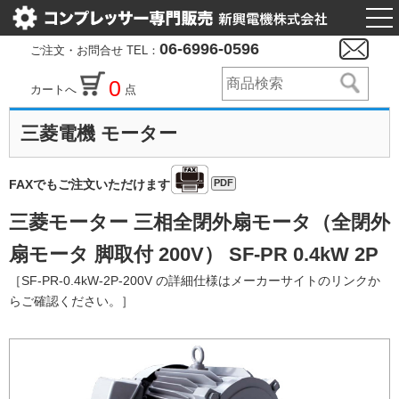
togg
nav
06-6996-0596
ご注文・お問合せ TEL：
0
カートへ
点
三菱電機 モーター
PDF
FAXでもご注文いただけます
三菱モーター 三相全閉外扇モータ（全閉外
扇モータ 脚取付 200V） SF-PR 0.4kW 2P
［SF-PR-0.4kW-2P-200V の詳細仕様はメーカーサイトのリンクか
らご確認ください。］