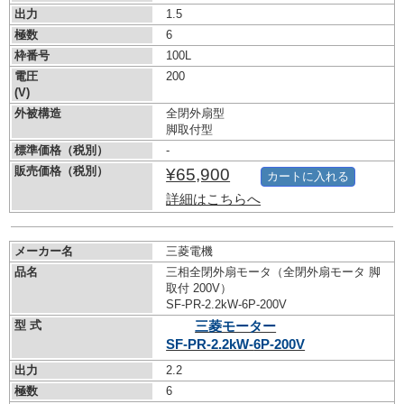
出力
1.5
極数
6
枠番号
100L
電圧
200
(V)
外被構造
全閉外扇型
脚取付型
標準価格（税別）
-
販売価格（税別）
¥65,900
カートに入れる
詳細はこちらへ
メーカー名
三菱電機
品名
三相全閉外扇モータ（全閉外扇モータ 脚
取付 200V）
SF-PR-2.2kW-
6P-200V
型 式
三菱モーター
SF-PR-2.2kW-
6P-200V
出力
2.2
極数
6