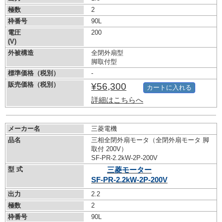
極数
2
枠番号
90L
電圧
200
(V)
外被構造
全閉外扇型
脚取付型
標準価格（税別）
-
販売価格（税別）
¥56,300
カートに入れる
詳細はこちらへ
メーカー名
三菱電機
品名
三相全閉外扇モータ（全閉外扇モータ 脚
取付 200V）
SF-PR-2.2kW-
2P-200V
型 式
三菱モーター
SF-PR-2.2kW-
2P-200V
出力
2.2
極数
2
枠番号
90L