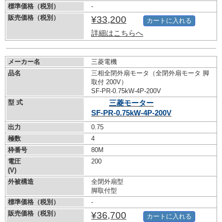
標準価格（税別）
-
販売価格（税別）
¥33,200
カートに入れる
詳細はこちらへ
メーカー名
三菱電機
品名
三相全閉外扇モータ（全閉外扇モータ 脚
取付 200V）
SF-PR-0.75kW-
4P-200V
型 式
三菱モーター
SF-PR-0.75kW-
4P-200V
出力
0.75
極数
4
枠番号
80M
電圧
200
(V)
外被構造
全閉外扇型
脚取付型
標準価格（税別）
-
販売価格（税別）
¥36,700
カートに入れる