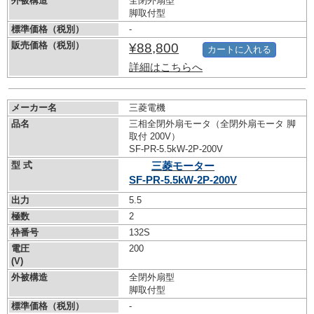
外被構造
全閉外扇型
脚取付型
標準価格（税別）
-
販売価格（税別）
¥88,800
カートに入れる
詳細はこちらへ
メーカー名
三菱電機
品名
三相全閉外扇モータ（全閉外扇モータ 脚
取付 200V）
SF-PR-5.5kW-
2P-200V
型 式
三菱モーター
SF-PR-5.5kW-
2P-200V
出力
5.5
極数
2
枠番号
132S
電圧
200
(V)
外被構造
全閉外扇型
脚取付型
標準価格（税別）
-