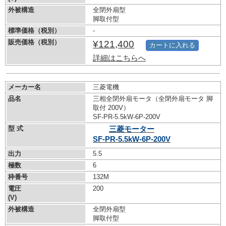
外被構造
全閉外扇型
脚取付型
標準価格（税別）
-
販売価格（税別）
¥121,400
カートに入れる
詳細はこちらへ
メーカー名
三菱電機
品名
三相全閉外扇モータ（全閉外扇モータ 脚
取付 200V）
SF-PR-5.5kW-
6P-200V
型 式
三菱モーター
SF-PR-5.5kW-
6P-200V
出力
5.5
極数
6
枠番号
132M
電圧
200
(V)
外被構造
全閉外扇型
脚取付型