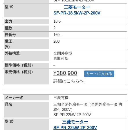
SF-PR-18.5kW-
2P-200V
型 式
三菱モーター
SF-PR-18.5kW-
2P-200V
出力
18.5
極数
2
枠番号
160L
電圧
200
(V)
外被構造
全閉外扇型
脚取付型
標準価格（税別）
-
販売価格（税別）
¥380,900
カートに入れる
詳細はこちらへ
メーカー名
三菱電機
品名
三相全閉外扇モータ（全閉外扇モータ 脚
取付 200V）
SF-PR-22kW-
2P-200V
型 式
三菱モーター
SF-PR-22kW-
2P-200V