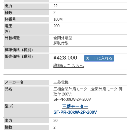
出力
22
極数
2
枠番号
180M
電圧
200
(V)
外被構造
全閉外扇型
脚取付型
標準価格（税別）
-
販売価格（税別）
¥428,000
カートに入れる
詳細はこちらへ
メーカー名
三菱電機
品名
三相全閉外扇モータ（全閉外扇モータ 脚
取付 200V）
SF-PR-30kW-
2P-200V
型 式
三菱モーター
SF-PR-30kW-
2P-200V
出力
30
極数
2