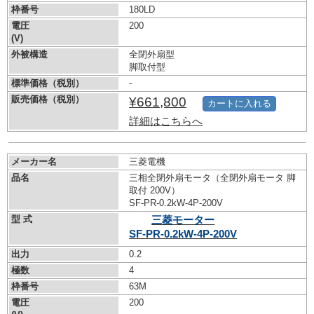
枠番号
180LD
電圧
200
(V)
外被構造
全閉外扇型
脚取付型
標準価格（税別）
-
販売価格（税別）
¥661,800
カートに入れる
詳細はこちらへ
メーカー名
三菱電機
品名
三相全閉外扇モータ（全閉外扇モータ 脚
取付 200V）
SF-PR-0.2kW-
4P-200V
型 式
三菱モーター
SF-PR-0.2kW-
4P-200V
出力
0.2
極数
4
枠番号
63M
電圧
200