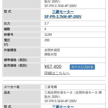
取付 200V）
SF-PR-3.7kW-
4P-200V
型 式
三菱モーター
SF-PR-3.7kW-
4P-200V
出力
3.7
極数
4
枠番号
112M
電圧
200
(V)
外被構造
全閉外扇型
脚取付型
標準価格（税別）
-
販売価格（税別）
¥67,400
カートに入れる
詳細はこちらへ
メーカー名
三菱電機
品名
三相全閉外扇モータ（全閉外扇モータ 脚
取付 200V）
SF-PR-5.5kW-
4P-200V
型 式
三菱モーター