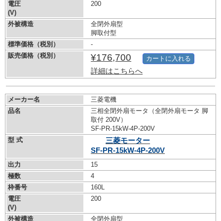
電圧
200
(V)
外被構造
全閉外扇型
脚取付型
標準価格（税別）
-
販売価格（税別）
¥176,700
カートに入れる
詳細はこちらへ
メーカー名
三菱電機
品名
三相全閉外扇モータ（全閉外扇モータ 脚
取付 200V）
SF-PR-15kW-
4P-200V
型 式
三菱モーター
SF-PR-15kW-
4P-200V
出力
15
極数
4
枠番号
160L
電圧
200
(V)
外被構造
全閉外扇型