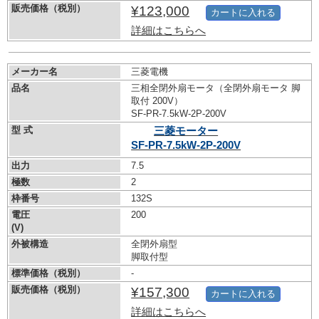
販売価格（税別）
¥123,000
カートに入れる
詳細はこちらへ
メーカー名
三菱電機
品名
三相全閉外扇モータ（全閉外扇モータ 脚
取付 200V）
SF-PR-7.5kW-
2P-200V
型 式
三菱モーター
SF-PR-7.5kW-
2P-200V
出力
7.5
極数
2
枠番号
132S
電圧
200
(V)
外被構造
全閉外扇型
脚取付型
標準価格（税別）
-
販売価格（税別）
¥157,300
カートに入れる
詳細はこちらへ