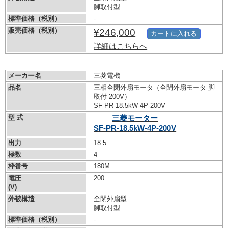
脚取付型
標準価格（税別）
-
販売価格（税別）
¥246,000
カートに入れる
詳細はこちらへ
メーカー名
三菱電機
品名
三相全閉外扇モータ（全閉外扇モータ 脚
取付 200V）
SF-PR-18.5kW-
4P-200V
型 式
三菱モーター
SF-PR-18.5kW-
4P-200V
出力
18.5
極数
4
枠番号
180M
電圧
200
(V)
外被構造
全閉外扇型
脚取付型
標準価格（税別）
-