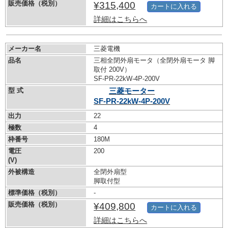
販売価格（税別）
¥315,400
カートに入れる
詳細はこちらへ
メーカー名
三菱電機
品名
三相全閉外扇モータ（全閉外扇モータ 脚
取付 200V）
SF-PR-22kW-
4P-200V
型 式
三菱モーター
SF-PR-22kW-
4P-200V
出力
22
極数
4
枠番号
180M
電圧
200
(V)
外被構造
全閉外扇型
脚取付型
標準価格（税別）
-
販売価格（税別）
¥409,800
カートに入れる
詳細はこちらへ