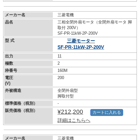
メーカー名
三菱電機
品名
三相全閉外扇モータ（全閉外扇モータ 脚
取付 200V）
SF-PR-11kW-
2P-200V
型 式
三菱モーター
SF-PR-11kW-
2P-200V
出力
11
極数
2
枠番号
160M
電圧
200
(V)
外被構造
全閉外扇型
脚取付型
標準価格（税別）
-
販売価格（税別）
¥212,200
カートに入れる
詳細はこちらへ
メーカー名
三菱電機