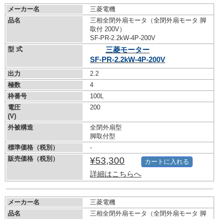
メーカー名
三菱電機
品名
三相全閉外扇モータ（全閉外扇モータ 脚
取付 200V）
SF-PR-2.2kW-
4P-200V
型 式
三菱モーター
SF-PR-2.2kW-
4P-200V
出力
2.2
極数
4
枠番号
100L
電圧
200
(V)
外被構造
全閉外扇型
脚取付型
標準価格（税別）
-
販売価格（税別）
¥53,300
カートに入れる
詳細はこちらへ
メーカー名
三菱電機
品名
三相全閉外扇モータ（全閉外扇モータ 脚