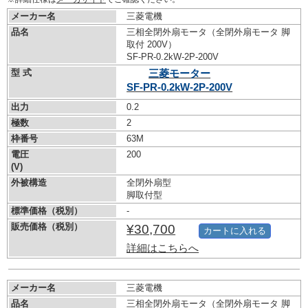
メーカー名
三菱電機
品名
三相全閉外扇モータ（全閉外扇モータ 脚
取付 200V）
SF-PR-0.2kW-
2P-200V
型 式
三菱モーター
SF-PR-0.2kW-
2P-200V
出力
0.2
極数
2
枠番号
63M
電圧
200
(V)
外被構造
全閉外扇型
脚取付型
標準価格（税別）
-
販売価格（税別）
¥30,700
カートに入れる
詳細はこちらへ
メーカー名
三菱電機
品名
三相全閉外扇モータ（全閉外扇モータ 脚