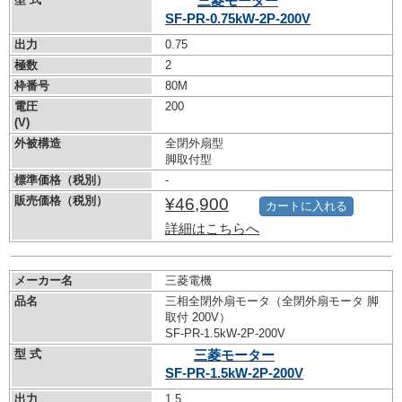
三菱モーター
SF-PR-0.75kW-
2P-200V
出力
0.75
極数
2
枠番号
80M
電圧
200
(V)
外被構造
全閉外扇型
脚取付型
標準価格（税別）
-
販売価格（税別）
¥46,900
カートに入れる
詳細はこちらへ
メーカー名
三菱電機
品名
三相全閉外扇モータ（全閉外扇モータ 脚
取付 200V）
SF-PR-1.5kW-
2P-200V
型 式
三菱モーター
SF-PR-1.5kW-
2P-200V
出力
1.5