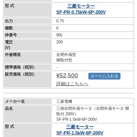
型 式
三菱モーター
SF-PR-0.75kW-
6P-200V
出力
0.75
極数
6
枠番号
90L
電圧
200
(V)
外被構造
全閉外扇型
脚取付型
標準価格（税別）
-
販売価格（税別）
¥52,500
カートに入れる
詳細はこちらへ
メーカー名
三菱電機
品名
三相全閉外扇モータ（全閉外扇モータ 脚
取付 200V）
SF-PR-1.5kW-
6P-200V
型 式
三菱モーター
SF-PR-1.5kW-
6P-200V