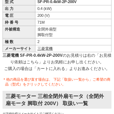
型 式
SF-PR-0.4kW-2P-200V
出 力
0.4 (kW)
電 圧
200 (V)
枠 番 号
71M
外被構造
全閉外扇型
脚取付型
極 数
2
メーカーサイト
三菱電機
三菱電機 SF-PR-0.4kW-2P-200V
のお見積りは右の「お見積
り依頼はこちら」よりお気軽にお申し出ください。
ご購入の場合は「カートに入れる」よりお進みください。
＊他の商品を選び直す場合は、 下記「取扱い一覧から」ご希望の商
品（型式）をクリックしてください。
三菱モーター 三相全閉外扇モータ（全閉外
扇モータ 脚取付 200V） 取扱い一覧
※詳細仕様は
メーカサイト
でご確認ください。