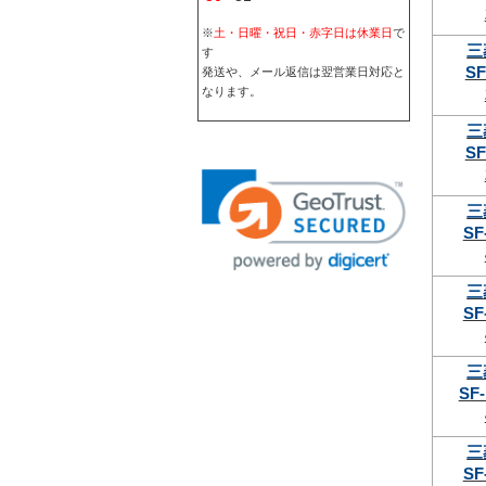
※
土・日曜・祝日・赤字日は休業日
で
三
す
SF
発送や、メール返信は翌営業日対応と
なります。
三
SF
三
SF
三
SF
三
SF-
三
SF