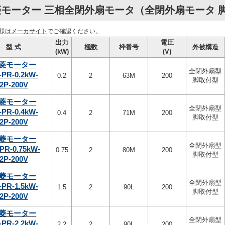
モーター 三相全閉外扇モータ（全閉外扇モータ 脚取
様は
メーカサイト
でご確認ください。
出力
電圧
型 式
極数
枠番号
外被構造
(kW)
(V)
菱モーター
全閉外扇型
-PR-0.2kW-
0.2
2
63M
200
脚取付型
2P-200V
菱モーター
全閉外扇型
-PR-0.4kW-
0.4
2
71M
200
脚取付型
2P-200V
菱モーター
全閉外扇型
PR-0.75kW-
0.75
2
80M
200
脚取付型
2P-200V
菱モーター
全閉外扇型
-PR-1.5kW-
1.5
2
90L
200
脚取付型
2P-200V
菱モーター
全閉外扇型
-PR-2.2kW-
2.2
2
90L
200