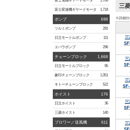
富士電機
ギヤードモータ
1,786
三菱
富士変速機
ギヤードモータ
1,718
※詳細仕
ポンプ
698
ツルミ
ポンプ
291
三
日立
モートルポンプ
111
SF
エバラ
ポンプ
296
チェーンブロック
1,668
三
SF
日立
モートルブロック
95
象印
チェーンブロック
1,051
三
キトー
チェーンブロック
522
SF-
ホイスト
176
三
日立
ホイスト
36
SF
三菱
ホイスト
140
ブロワー／送風機
611
三
SF