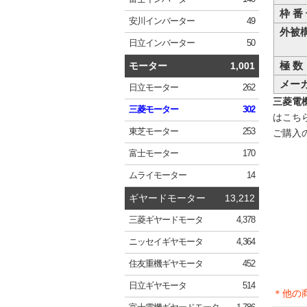
枠 番
安川
インバーター
49
外被
日立
インバーター
50
極 数
モーター
1,001
メー
日立
モーター
262
三菱電機 
三菱
モーター
302
はこち
東芝
モーター
253
ご購入
富士
モーター
170
ムライ
モーター
14
ギヤードモーター
13,212
三菱
ギヤードモータ
4,378
ニッセイ
ギヤモータ
4,364
住友重機
ギヤモータ
452
日立
ギヤモータ
514
＊他の