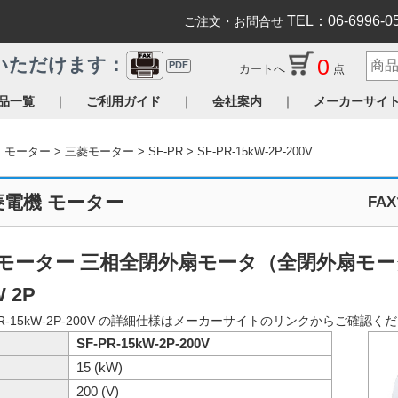
TEL：06-6996-0
ご注文・お問合せ
0
いただけます：
PDF
カートへ
点
｜
｜
｜
品一覧
ご利用ガイド
会社案内
メーカーサイ
モーター
三菱モーター
SF-PR
SF-PR-15kW-2P-200V
菱電機 モーター
FA
モーター 三相全閉外扇モータ（全閉外扇モータ 脚
W 2P
PR-15kW-2P-200V の詳細仕様はメーカーサイトのリンクからご確認く
SF-PR-15kW-2P-200V
15 (kW)
200 (V)