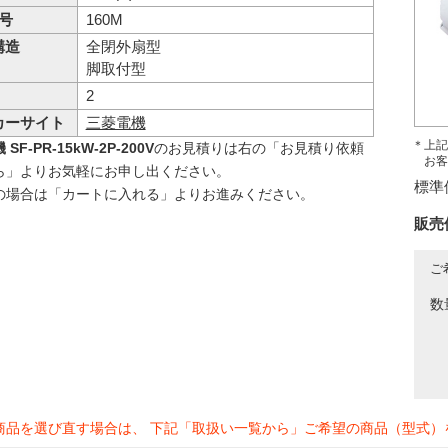
 号
160M
構造
全閉外扇型
脚取付型
2
カーサイト
三菱電機
＊上記
SF-PR-15kW-2P-200V
のお見積りは右の「お見積り依頼
お客
ら」よりお気軽にお申し出ください。
標準
の場合は「カートに入れる」よりお進みください。
販売
ご
数
商品を選び直す場合は、 下記「取扱い一覧から」ご希望の商品（型式）