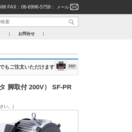
596 FAX：06-6996-5758：
メール
｜
｜
ト
お問合せ
Xでもご注文いただけます
PDF
取付 200V） SF-PR
ださい。］