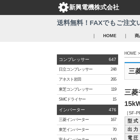
新興電機株式会社
送料無料！FAXでもご注文
｜
｜
HOME
商
HOME
コンプレッサー
647
日立
コンプレッサー
248
三
アネスト岩田
265
東芝
コンプレッサー
119
三菱
SMC
ドライヤー
15
15k
インバーター
476
［SF-
三菱
インバーター
167
型 式
出 力
東芝
インバーター
70
電 圧
富士
インバーター
140