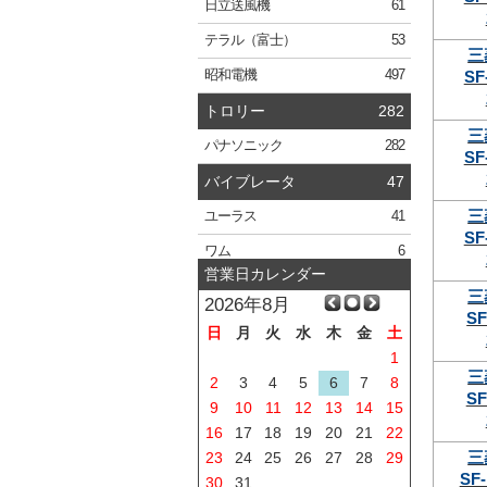
日立
送風機
61
テラル
（富士）
53
三
SF
昭和電機
497
トロリー
282
三
パナソニック
282
SF
バイブレータ
47
三
ユーラス
41
SF
ワム
6
営業日カレンダー
三
2026年8月
SF
日
月
火
水
木
金
土
1
三
2
3
4
5
6
7
8
SF
9
10
11
12
13
14
15
16
17
18
19
20
21
22
三
23
24
25
26
27
28
29
SF-
30
31