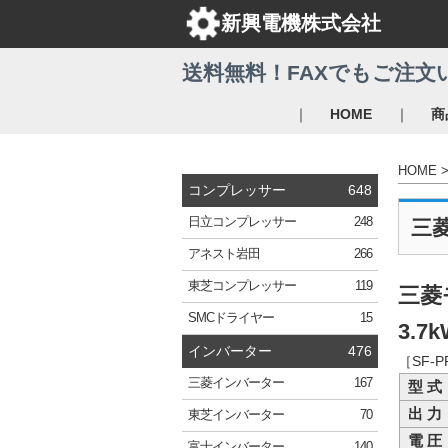
新興電機株式会社
送料無料！FAXでもご注文
｜
｜
HOME
商
HOME
コンプレッサー
648
日立
コンプレッサー
248
三
アネスト岩田
266
東芝
コンプレッサー
119
三菱
SMC
ドライヤー
15
3.7k
インバーター
476
［SF-
三菱
インバーター
167
型 式
出 力
東芝
インバーター
70
電 圧
富士
インバーター
140