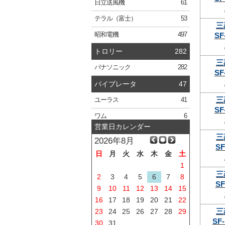
日立
送風機
61
テラル
（富士）
53
三
SF
昭和電機
497
トロリー
282
三
パナソニック
282
SF
バイブレータ
47
三
ユーラス
41
SF
ワム
6
営業日カレンダー
三
2026年8月
SF
日
月
火
水
木
金
土
1
三
2
3
4
5
6
7
8
SF
9
10
11
12
13
14
15
16
17
18
19
20
21
22
三
23
24
25
26
27
28
29
SF-
30
31