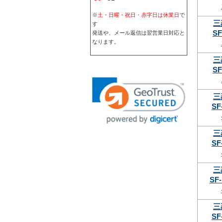
※
土・日曜・祝日・赤字日は休業日
で
三
す
SF
発送や、メール返信は翌営業日対応と
なります。
三
SF
三
SF
三
SF
三
SF-
三
SF