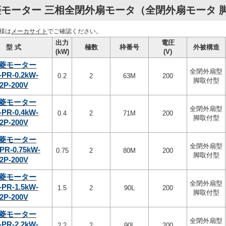
モーター 三相全閉外扇モータ（全閉外扇モータ 脚取
様は
メーカサイト
でご確認ください。
出力
電圧
型 式
極数
枠番号
外被構造
(kW)
(V)
菱モーター
全閉外扇型
-PR-0.2kW-
0.2
2
63M
200
脚取付型
2P-200V
菱モーター
全閉外扇型
-PR-0.4kW-
0.4
2
71M
200
脚取付型
2P-200V
菱モーター
全閉外扇型
PR-0.75kW-
0.75
2
80M
200
脚取付型
2P-200V
菱モーター
全閉外扇型
-PR-1.5kW-
1.5
2
90L
200
脚取付型
2P-200V
菱モーター
全閉外扇型
-PR-2.2kW-
2.2
2
90L
200