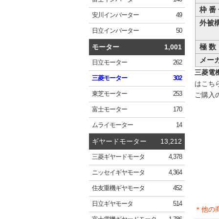
枠 番
安川
インバーター
49
外被
日立
インバーター
50
極 数
モーター
1,001
メー
日立
モーター
262
三菱電機 
三菱
モーター
302
はこち
東芝
モーター
253
ご購入
富士
モーター
170
ムライ
モーター
14
ギヤードモーター
13,212
三菱
ギヤードモータ
4,378
ニッセイ
ギヤモータ
4,364
住友重機
ギヤモータ
452
日立
ギヤモータ
514
＊他の