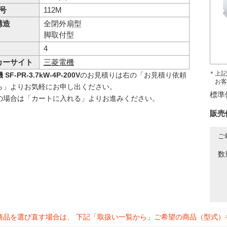
 号
112M
構造
全閉外扇型
脚取付型
4
カーサイト
三菱電機
＊上記
SF-PR-3.7kW-4P-200V
のお見積りは右の「お見積り依頼
お客
ら」よりお気軽にお申し出ください。
標準
の場合は「カートに入れる」よりお進みください。
販売
ご
数
商品を選び直す場合は、 下記「取扱い一覧から」ご希望の商品（型式）