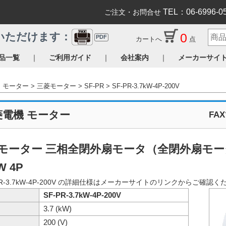
TEL：06-6996-0
ご注文・お問合せ
0
いただけます：
PDF
カートへ
点
｜
｜
｜
品一覧
ご利用ガイド
会社案内
メーカーサイ
モーター
三菱モーター
SF-PR
SF-PR-3.7kW-4P-200V
菱電機 モーター
FA
モーター 三相全閉外扇モータ（全閉外扇モータ 脚
W 4P
PR-3.7kW-4P-200V の詳細仕様はメーカーサイトのリンクからご確認
SF-PR-3.7kW-4P-200V
3.7 (kW)
200 (V)