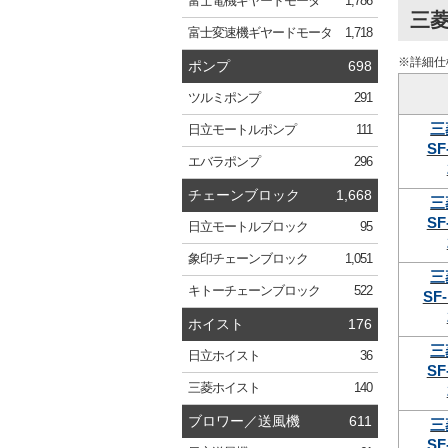
富士電機
ギヤードモータ
1,786
三菱
富士変速機
ギヤードモータ
1,718
※詳細仕
ポンプ
698
ツルミ
ポンプ
291
三
日立
モートルポンプ
111
SF
エバラ
ポンプ
296
チェーンブロック
1,668
三
SF
日立
モートルブロック
95
象印
チェーンブロック
1,051
三
キトー
チェーンブロック
522
SF-
ホイスト
176
三
日立
ホイスト
36
SF
三菱
ホイスト
140
ブロワー／送風機
611
三
SF