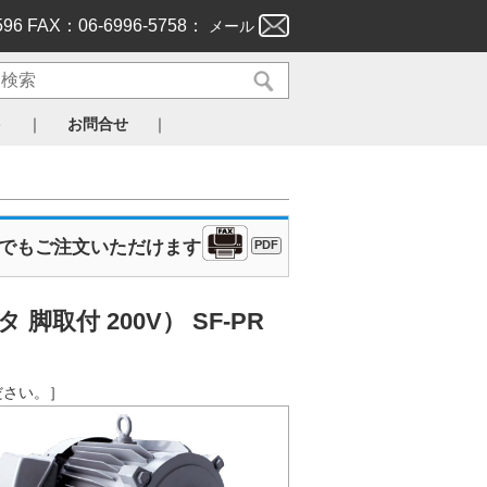
596 FAX：06-6996-5758：
メール
｜
｜
ト
お問合せ
Xでもご注文いただけます
PDF
取付 200V） SF-PR
ください。］