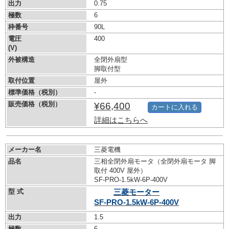
出力
0.75
極数
6
枠番号
90L
電圧
400
(V)
外被構造
全閉外扇型
脚取付型
取付位置
屋外
標準価格（税別）
-
販売価格（税別）
¥66,400
カートに入れる
詳細はこちらへ
メーカー名
三菱電機
品名
三相全閉外扇モータ（全閉外扇モータ 脚
取付 400V 屋外）
SF-PRO-1.5kW-
6P-400V
型 式
三菱モーター
SF-PRO-1.5kW-
6P-400V
出力
1.5
極数
6