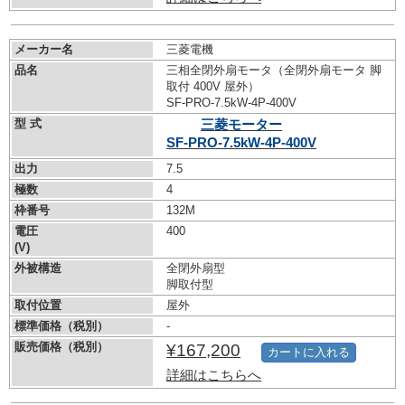
メーカー名
三菱電機
品名
三相全閉外扇モータ（全閉外扇モータ 脚
取付 400V 屋外）
SF-PRO-7.5kW-
4P-400V
型 式
三菱モーター
SF-PRO-7.5kW-
4P-400V
出力
7.5
極数
4
枠番号
132M
電圧
400
(V)
外被構造
全閉外扇型
脚取付型
取付位置
屋外
標準価格（税別）
-
販売価格（税別）
¥167,200
カートに入れる
詳細はこちらへ