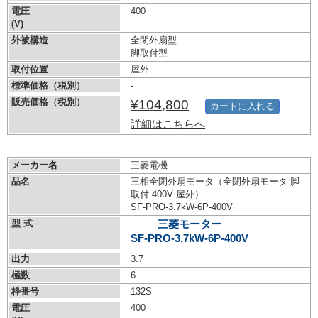
電圧
400
(V)
外被構造
全閉外扇型
脚取付型
取付位置
屋外
標準価格（税別）
-
販売価格（税別）
¥104,800
カートに入れる
詳細はこちらへ
メーカー名
三菱電機
品名
三相全閉外扇モータ（全閉外扇モータ 脚
取付 400V 屋外）
SF-PRO-3.7kW-
6P-400V
型 式
三菱モーター
SF-PRO-3.7kW-
6P-400V
出力
3.7
極数
6
枠番号
132S
電圧
400