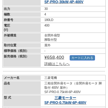
SF-PRO-30kW-
4P-400V
出力
30
極数
4
枠番号
180LD
電圧
400
(V)
外被構造
全閉外扇型
脚取付型
取付位置
屋外
標準価格（税別）
-
販売価格（税別）
¥658,400
カートに入れる
詳細はこちらへ
メーカー名
三菱電機
品名
三相全閉外扇モータ（全閉外扇モータ 脚
取付 400V 屋外）
SF-PRO-0.75kW-
6P-400V
型 式
三菱モーター
SF-PRO-0.75kW-
6P-400V