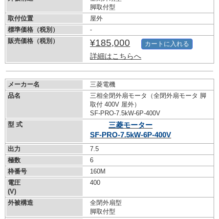
脚取付型
取付位置
屋外
標準価格（税別）
-
販売価格（税別）
¥185,000
カートに入れる
詳細はこちらへ
メーカー名
三菱電機
品名
三相全閉外扇モータ（全閉外扇モータ 脚
取付 400V 屋外）
SF-PRO-7.5kW-
6P-400V
型 式
三菱モーター
SF-PRO-7.5kW-
6P-400V
出力
7.5
極数
6
枠番号
160M
電圧
400
(V)
外被構造
全閉外扇型
脚取付型