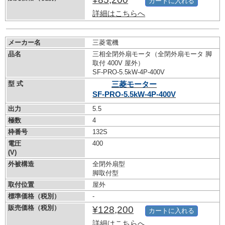
カートに入れる
詳細はこちらへ
メーカー名
三菱電機
品名
三相全閉外扇モータ（全閉外扇モータ 脚
取付 400V 屋外）
SF-PRO-5.5kW-
4P-400V
型 式
三菱モーター
SF-PRO-5.5kW-
4P-400V
出力
5.5
極数
4
枠番号
132S
電圧
400
(V)
外被構造
全閉外扇型
脚取付型
取付位置
屋外
標準価格（税別）
-
販売価格（税別）
¥128,200
カートに入れる
詳細はこちらへ