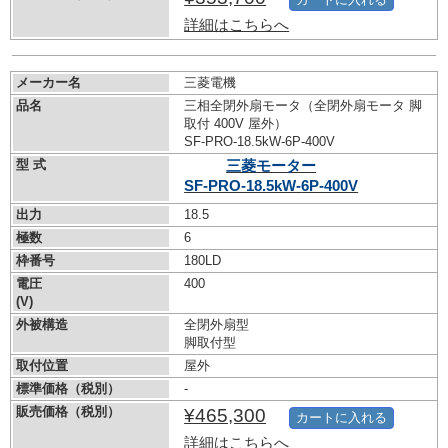
詳細はこちらへ
メーカー名
三菱電機
品名
三相全閉外扇モータ（全閉外扇モータ 脚
取付 400V 屋外）
SF-PRO-18.5kW-
6P-400V
型 式
三菱モーター
SF-PRO-18.5kW-
6P-400V
出力
18.5
極数
6
枠番号
180LD
電圧
400
(V)
外被構造
全閉外扇型
脚取付型
取付位置
屋外
標準価格（税別）
-
販売価格（税別）
¥465,300
カートに入れる
詳細はこちらへ