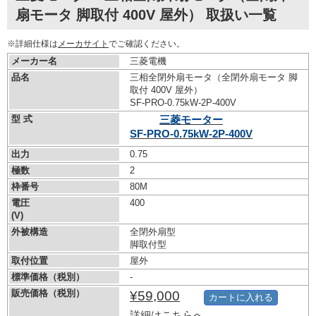
扇モータ 脚取付 400V 屋外） 取扱い一覧
※詳細仕様は
メーカサイト
でご確認ください。
メーカー名
三菱電機
品名
三相全閉外扇モータ（全閉外扇モータ 脚
取付 400V 屋外）
SF-PRO-0.75kW-
2P-400V
型 式
三菱モーター
SF-PRO-0.75kW-
2P-400V
出力
0.75
極数
2
枠番号
80M
電圧
400
(V)
外被構造
全閉外扇型
脚取付型
取付位置
屋外
標準価格（税別）
-
販売価格（税別）
¥59,000
カートに入れる
詳細はこちらへ