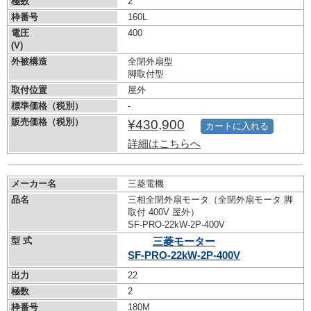
極数
2
枠番号
160L
電圧
400
(V)
外被構造
全閉外扇型
脚取付型
取付位置
屋外
標準価格（税別）
-
販売価格（税別）
¥430,900
カートに入れる
詳細はこちらへ
メーカー名
三菱電機
品名
三相全閉外扇モータ（全閉外扇モータ 脚
取付 400V 屋外）
SF-PRO-22kW-
2P-400V
型 式
三菱モーター
SF-PRO-22kW-
2P-400V
出力
22
極数
2
枠番号
180M