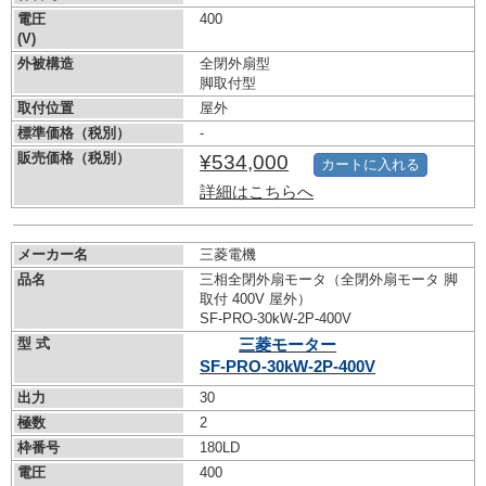
電圧
400
(V)
外被構造
全閉外扇型
脚取付型
取付位置
屋外
標準価格（税別）
-
販売価格（税別）
¥534,000
カートに入れる
詳細はこちらへ
メーカー名
三菱電機
品名
三相全閉外扇モータ（全閉外扇モータ 脚
取付 400V 屋外）
SF-PRO-30kW-
2P-400V
型 式
三菱モーター
SF-PRO-30kW-
2P-400V
出力
30
極数
2
枠番号
180LD
電圧
400