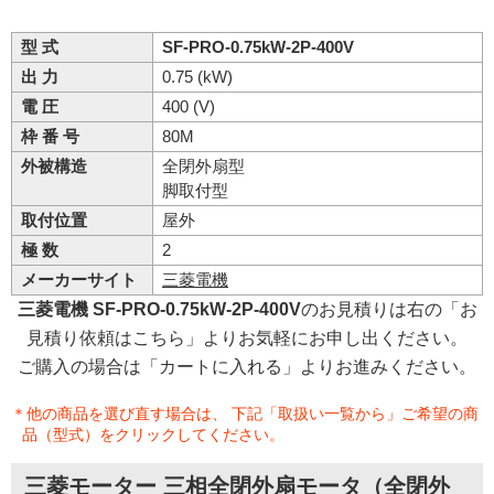
型 式
SF-PRO-0.75kW-2P-400V
出 力
0.75 (kW)
電 圧
400 (V)
枠 番 号
80M
外被構造
全閉外扇型
脚取付型
取付位置
屋外
極 数
2
メーカーサイト
三菱電機
三菱電機 SF-PRO-0.75kW-2P-400V
のお見積りは右の「お
見積り依頼はこちら」よりお気軽にお申し出ください。
ご購入の場合は「カートに入れる」よりお進みください。
＊他の商品を選び直す場合は、 下記「取扱い一覧から」ご希望の商
品（型式）をクリックしてください。
三菱モーター 三相全閉外扇モータ（全閉外