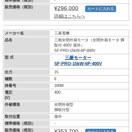
標準価格（税別）
-
販売価格（税別）
¥296,000
カートに入れる
詳細はこちらへ
メーカー名
三菱電機
品名
三相全閉外扇モータ（全閉外扇モータ 脚
取付 400V 屋外）
SF-PRO-15kW-
6P-400V
型 式
三菱モーター
SF-PRO-15kW-
6P-400V
出力
15
極数
6
枠番号
180M
電圧
400
(V)
外被構造
全閉外扇型
脚取付型
取付位置
屋外
標準価格（税別）
-
販売価格（税別）
¥353,700
カートに入れる