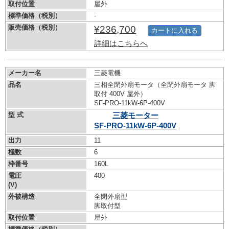
取付位置
屋外
標準価格（税別）
-
販売価格（税別）
¥236,700
カートに入れる
詳細はこちらへ
メーカー名
三菱電機
品名
三相全閉外扇モータ（全閉外扇モータ 脚
取付 400V 屋外）
SF-PRO-11kW-
6P-400V
型 式
三菱モーター
SF-PRO-11kW-
6P-400V
出力
11
極数
6
枠番号
160L
電圧
400
(V)
外被構造
全閉外扇型
脚取付型
取付位置
屋外