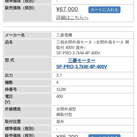
標準価格（税別）
-
販売価格（税別）
¥67,000
カートに入れる
詳細はこちらへ
メーカー名
三菱電機
品名
三相全閉外扇モータ（全閉外扇モータ 脚
取付 400V 屋外）
SF-PRO-3.7kW-
4P-400V
型 式
三菱モーター
SF-PRO-3.7kW-
4P-400V
出力
3.7
極数
4
枠番号
112M
電圧
400
(V)
外被構造
全閉外扇型
脚取付型
取付位置
屋外
標準価格（税別）
-
販売価格（税別）
¥85,200