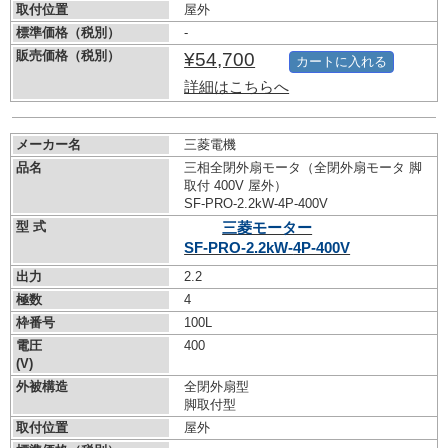
取付位置
屋外
標準価格（税別）
-
販売価格（税別）
¥54,700
カートに入れる
詳細はこちらへ
メーカー名
三菱電機
品名
三相全閉外扇モータ（全閉外扇モータ 脚
取付 400V 屋外）
SF-PRO-2.2kW-
4P-400V
型 式
三菱モーター
SF-PRO-2.2kW-
4P-400V
出力
2.2
極数
4
枠番号
100L
電圧
400
(V)
外被構造
全閉外扇型
脚取付型
取付位置
屋外