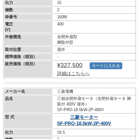
出力
15
極数
2
枠番号
160M
電圧
400
(V)
外被構造
全閉外扇型
脚取付型
取付位置
屋外
標準価格（税別）
-
販売価格（税別）
¥327,500
カートに入れる
詳細はこちらへ
メーカー名
三菱電機
品名
三相全閉外扇モータ（全閉外扇モータ 脚
取付 400V 屋外）
SF-PRO-18.5kW-
2P-400V
型 式
三菱モーター
SF-PRO-18.5kW-
2P-400V
出力
18.5