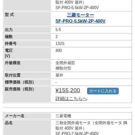
取付 400V 屋外）
SF-PRO-5.5kW-
2P-400V
型 式
三菱モーター
SF-PRO-5.5kW-
2P-400V
出力
5.5
極数
2
枠番号
132S
電圧
400
(V)
外被構造
全閉外扇型
脚取付型
取付位置
屋外
標準価格（税別）
-
販売価格（税別）
¥155,200
カートに入れる
詳細はこちらへ
メーカー名
三菱電機
品名
三相全閉外扇モータ（全閉外扇モータ 脚
取付 400V 屋外）
SF-PRO-7.5kW-
2P-400V