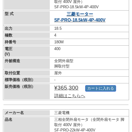
取付 400V 屋外）
SF-PRO-18.5kW-
4P-400V
型 式
三菱モーター
SF-PRO-18.5kW-
4P-400V
出力
18.5
極数
4
枠番号
180M
電圧
400
(V)
外被構造
全閉外扇型
脚取付型
取付位置
屋外
標準価格（税別）
-
販売価格（税別）
¥365,300
カートに入れる
詳細はこちらへ
メーカー名
三菱電機
品名
三相全閉外扇モータ（全閉外扇モータ 脚
取付 400V 屋外）
SF-PRO-22kW-
4P-400V