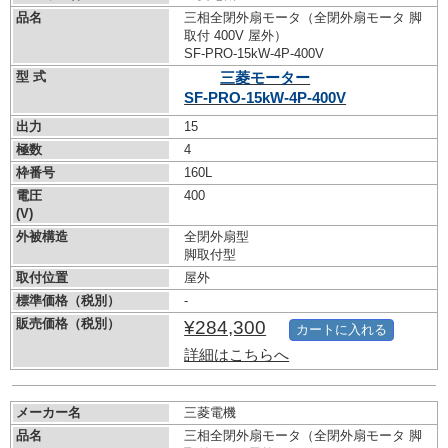
品名
三相全閉外扇モータ（全閉外扇モータ 脚
取付 400V 屋外）
SF-PRO-15kW-
4P-400V
型 式
三菱モーター
SF-PRO-15kW-
4P-400V
出力
15
極数
4
枠番号
160L
電圧
400
(V)
外被構造
全閉外扇型
脚取付型
取付位置
屋外
標準価格（税別）
-
販売価格（税別）
¥284,300
カートに入れる
詳細はこちらへ
メーカー名
三菱電機
品名
三相全閉外扇モータ（全閉外扇モータ 脚