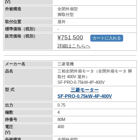
(V)
外被構造
全閉外扇型
脚取付型
取付位置
屋外
標準価格（税別）
-
販売価格（税別）
¥751,500
カートに入れる
詳細はこちらへ
メーカー名
三菱電機
品名
三相全閉外扇モータ（全閉外扇モータ 脚
取付 400V 屋外）
SF-PRO-0.75kW-
4P-400V
型 式
三菱モーター
SF-PRO-0.75kW-
4P-400V
出力
0.75
極数
4
枠番号
80M
電圧
400
(V)
外被構造
全閉外扇型