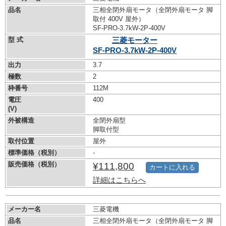
品名
三相全閉外扇モータ（全閉外扇モータ 脚
取付 400V 屋外）
SF-PRO-3.7kW-
2P-400V
型 式
三菱モーター
SF-PRO-3.7kW-
2P-400V
出力
3.7
極数
2
枠番号
112M
電圧
400
(V)
外被構造
全閉外扇型
脚取付型
取付位置
屋外
標準価格（税別）
-
販売価格（税別）
¥111,800
カートに入れる
詳細はこちらへ
メーカー名
三菱電機
品名
三相全閉外扇モータ（全閉外扇モータ 脚