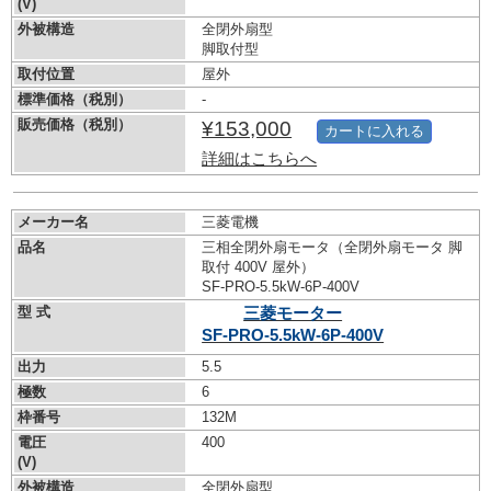
(V)
外被構造
全閉外扇型
脚取付型
取付位置
屋外
標準価格（税別）
-
販売価格（税別）
¥153,000
カートに入れる
詳細はこちらへ
メーカー名
三菱電機
品名
三相全閉外扇モータ（全閉外扇モータ 脚
取付 400V 屋外）
SF-PRO-5.5kW-
6P-400V
型 式
三菱モーター
SF-PRO-5.5kW-
6P-400V
出力
5.5
極数
6
枠番号
132M
電圧
400
(V)
外被構造
全閉外扇型