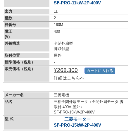
SF-PRO-11kW-
2P-400V
出力
11
極数
2
枠番号
160M
電圧
400
(V)
外被構造
全閉外扇型
脚取付型
取付位置
屋外
標準価格（税別）
-
販売価格（税別）
¥268,300
カートに入れる
詳細はこちらへ
メーカー名
三菱電機
品名
三相全閉外扇モータ（全閉外扇モータ 脚
取付 400V 屋外）
SF-PRO-15kW-
2P-400V
型 式
三菱モーター
SF-PRO-15kW-
2P-400V