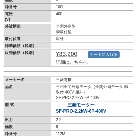
枠番号
100L
電圧
400
(V)
外被構造
全閉外扇型
脚取付型
取付位置
屋外
標準価格（税別）
-
販売価格（税別）
¥83,200
カートに入れる
詳細はこちらへ
メーカー名
三菱電機
品名
三相全閉外扇モータ（全閉外扇モータ 脚
取付 400V 屋外）
SF-PRO-2.2kW-
6P-400V
型 式
三菱モーター
SF-PRO-2.2kW-
6P-400V
出力
2.2
極数
6
枠番号
112M