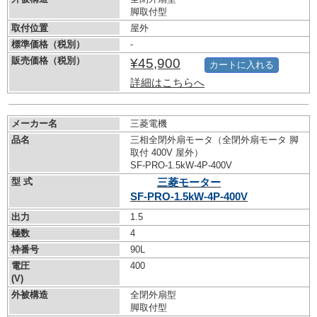
脚取付型
取付位置
屋外
標準価格（税別）
-
販売価格（税別）
¥45,900
カートに入れる
詳細はこちらへ
メーカー名
三菱電機
品名
三相全閉外扇モータ（全閉外扇モータ 脚
取付 400V 屋外）
SF-PRO-1.5kW-
4P-400V
型 式
三菱モーター
SF-PRO-1.5kW-
4P-400V
出力
1.5
極数
4
枠番号
90L
電圧
400
(V)
外被構造
全閉外扇型
脚取付型