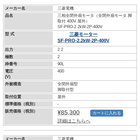
メーカー名
三菱電機
品名
三相全閉外扇モータ（全閉外扇モータ 脚
取付 400V 屋外）
SF-PRO-2.2kW-
2P-400V
型 式
三菱モーター
SF-PRO-2.2kW-
2P-400V
出力
2.2
極数
2
枠番号
90L
電圧
400
(V)
外被構造
全閉外扇型
脚取付型
取付位置
屋外
標準価格（税別）
-
販売価格（税別）
¥85,300
カートに入れる
詳細はこちらへ
メーカー名
三菱電機