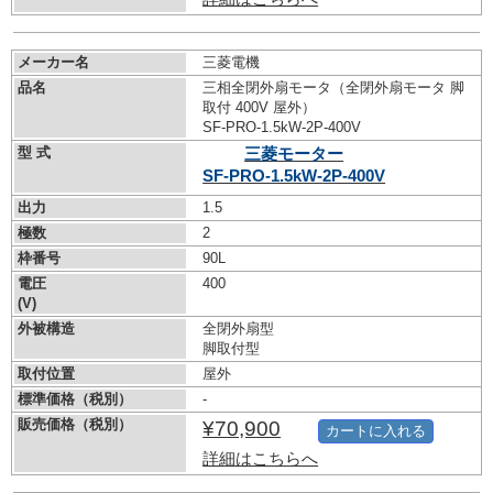
メーカー名
三菱電機
品名
三相全閉外扇モータ（全閉外扇モータ 脚
取付 400V 屋外）
SF-PRO-1.5kW-
2P-400V
型 式
三菱モーター
SF-PRO-1.5kW-
2P-400V
出力
1.5
極数
2
枠番号
90L
電圧
400
(V)
外被構造
全閉外扇型
脚取付型
取付位置
屋外
標準価格（税別）
-
販売価格（税別）
¥70,900
カートに入れる
詳細はこちらへ