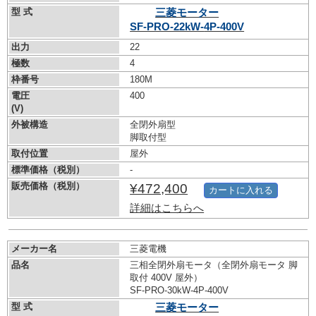
型 式
三菱モーター
SF-PRO-22kW-
4P-400V
出力
22
極数
4
枠番号
180M
電圧
400
(V)
外被構造
全閉外扇型
脚取付型
取付位置
屋外
標準価格（税別）
-
販売価格（税別）
¥472,400
カートに入れる
詳細はこちらへ
メーカー名
三菱電機
品名
三相全閉外扇モータ（全閉外扇モータ 脚
取付 400V 屋外）
SF-PRO-30kW-
4P-400V
型 式
三菱モーター