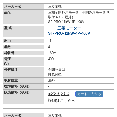
メーカー名
三菱電機
品名
三相全閉外扇モータ（全閉外扇モータ 脚
取付 400V 屋外）
SF-PRO-11kW-
4P-400V
型 式
三菱モーター
SF-PRO-11kW-
4P-400V
出力
11
極数
4
枠番号
160M
電圧
400
(V)
外被構造
全閉外扇型
脚取付型
取付位置
屋外
標準価格（税別）
-
販売価格（税別）
¥223,300
カートに入れる
詳細はこちらへ
メーカー名
三菱電機