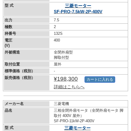
型 式
三菱モーター
SF-PRO-7.5kW-
2P-400V
出力
7.5
極数
2
枠番号
132S
電圧
400
(V)
外被構造
全閉外扇型
脚取付型
取付位置
屋外
標準価格（税別）
-
販売価格（税別）
¥198,300
カートに入れる
詳細はこちらへ
メーカー名
三菱電機
品名
三相全閉外扇モータ（全閉外扇モータ 脚
取付 400V 屋外）
SF-PRO-11kW-
2P-400V
型 式
三菱モーター