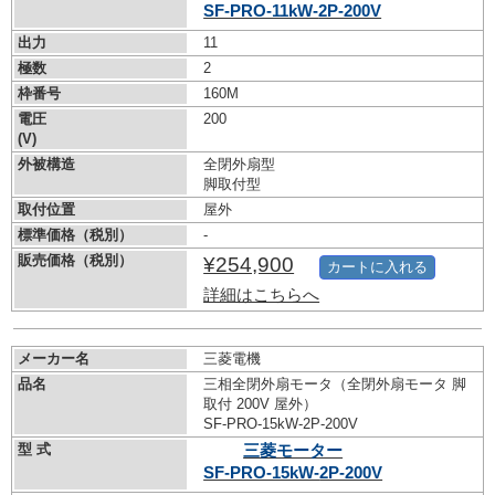
SF-PRO-11kW-
2P-200V
出力
11
極数
2
枠番号
160M
電圧
200
(V)
外被構造
全閉外扇型
脚取付型
取付位置
屋外
標準価格（税別）
-
販売価格（税別）
¥254,900
カートに入れる
詳細はこちらへ
メーカー名
三菱電機
品名
三相全閉外扇モータ（全閉外扇モータ 脚
取付 200V 屋外）
SF-PRO-15kW-
2P-200V
型 式
三菱モーター
SF-PRO-15kW-
2P-200V