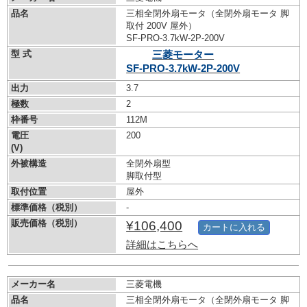
品名
三相全閉外扇モータ（全閉外扇モータ 脚
取付 200V 屋外）
SF-PRO-3.7kW-
2P-200V
型 式
三菱モーター
SF-PRO-3.7kW-
2P-200V
出力
3.7
極数
2
枠番号
112M
電圧
200
(V)
外被構造
全閉外扇型
脚取付型
取付位置
屋外
標準価格（税別）
-
販売価格（税別）
¥106,400
カートに入れる
詳細はこちらへ
メーカー名
三菱電機
品名
三相全閉外扇モータ（全閉外扇モータ 脚