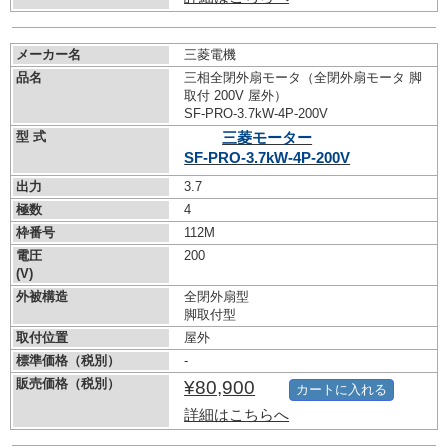
メーカー名
三菱電機
品名
三相全閉外扇モータ（全閉外扇モータ 脚
取付 200V 屋外）
SF-PRO-3.7kW-
4P-200V
型 式
三菱モーター
SF-PRO-3.7kW-
4P-200V
出力
3.7
極数
4
枠番号
112M
電圧
200
(V)
外被構造
全閉外扇型
脚取付型
取付位置
屋外
標準価格（税別）
-
販売価格（税別）
¥80,900
カートに入れる
詳細はこちらへ