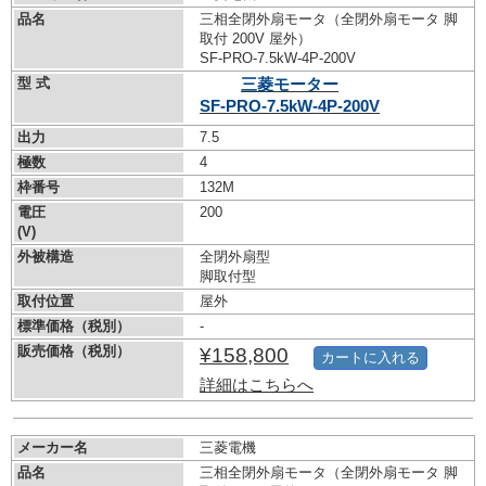
品名
三相全閉外扇モータ（全閉外扇モータ 脚
取付 200V 屋外）
SF-PRO-7.5kW-
4P-200V
型 式
三菱モーター
SF-PRO-7.5kW-
4P-200V
出力
7.5
極数
4
枠番号
132M
電圧
200
(V)
外被構造
全閉外扇型
脚取付型
取付位置
屋外
標準価格（税別）
-
販売価格（税別）
¥158,800
カートに入れる
詳細はこちらへ
メーカー名
三菱電機
品名
三相全閉外扇モータ（全閉外扇モータ 脚