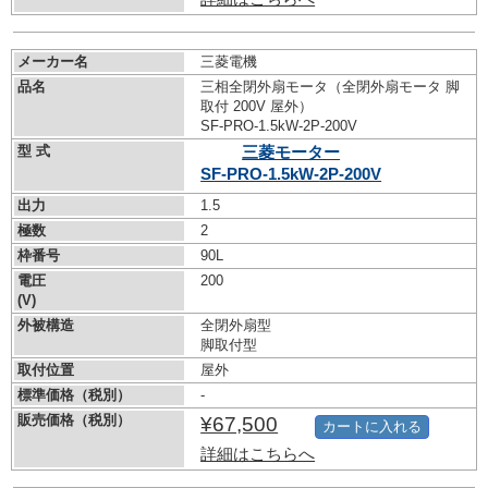
メーカー名
三菱電機
品名
三相全閉外扇モータ（全閉外扇モータ 脚
取付 200V 屋外）
SF-PRO-1.5kW-
2P-200V
型 式
三菱モーター
SF-PRO-1.5kW-
2P-200V
出力
1.5
極数
2
枠番号
90L
電圧
200
(V)
外被構造
全閉外扇型
脚取付型
取付位置
屋外
標準価格（税別）
-
販売価格（税別）
¥67,500
カートに入れる
詳細はこちらへ