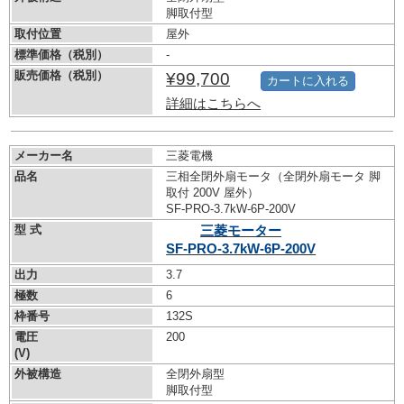
脚取付型
取付位置
屋外
標準価格（税別）
-
販売価格（税別）
¥99,700
カートに入れる
詳細はこちらへ
メーカー名
三菱電機
品名
三相全閉外扇モータ（全閉外扇モータ 脚
取付 200V 屋外）
SF-PRO-3.7kW-
6P-200V
型 式
三菱モーター
SF-PRO-3.7kW-
6P-200V
出力
3.7
極数
6
枠番号
132S
電圧
200
(V)
外被構造
全閉外扇型
脚取付型