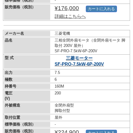
標準価格（税別）
-
販売価格（税別）
¥176,000
カートに入れる
詳細はこちらへ
メーカー名
三菱電機
品名
三相全閉外扇モータ（全閉外扇モータ 脚
取付 200V 屋外）
SF-PRO-7.5kW-
6P-200V
型 式
三菱モーター
SF-PRO-7.5kW-
6P-200V
出力
7.5
極数
6
枠番号
160M
電圧
200
(V)
外被構造
全閉外扇型
脚取付型
取付位置
屋外
標準価格（税別）
-
販売価格（税別）
¥224,900
カートに入れる