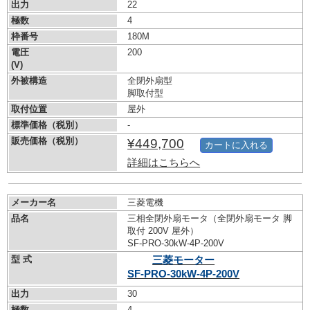
出力
22
極数
4
枠番号
180M
電圧
200
(V)
外被構造
全閉外扇型
脚取付型
取付位置
屋外
標準価格（税別）
-
販売価格（税別）
¥449,700
カートに入れる
詳細はこちらへ
メーカー名
三菱電機
品名
三相全閉外扇モータ（全閉外扇モータ 脚
取付 200V 屋外）
SF-PRO-30kW-
4P-200V
型 式
三菱モーター
SF-PRO-30kW-
4P-200V
出力
30
極数
4