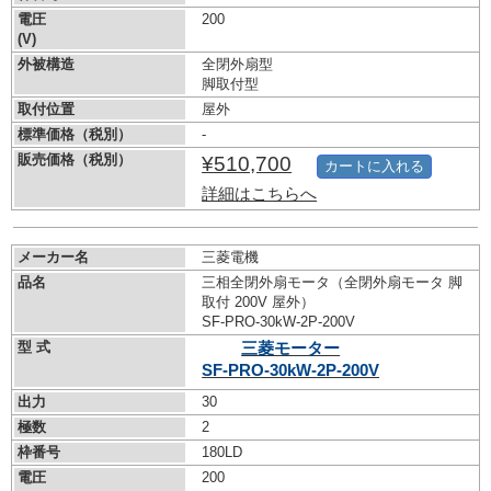
電圧
200
(V)
外被構造
全閉外扇型
脚取付型
取付位置
屋外
標準価格（税別）
-
販売価格（税別）
¥510,700
カートに入れる
詳細はこちらへ
メーカー名
三菱電機
品名
三相全閉外扇モータ（全閉外扇モータ 脚
取付 200V 屋外）
SF-PRO-30kW-
2P-200V
型 式
三菱モーター
SF-PRO-30kW-
2P-200V
出力
30
極数
2
枠番号
180LD
電圧
200