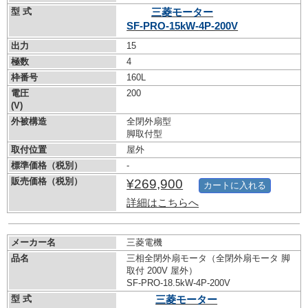
型 式
三菱モーター
SF-PRO-15kW-
4P-200V
出力
15
極数
4
枠番号
160L
電圧
200
(V)
外被構造
全閉外扇型
脚取付型
取付位置
屋外
標準価格（税別）
-
販売価格（税別）
¥269,900
カートに入れる
詳細はこちらへ
メーカー名
三菱電機
品名
三相全閉外扇モータ（全閉外扇モータ 脚
取付 200V 屋外）
SF-PRO-18.5kW-
4P-200V
型 式
三菱モーター