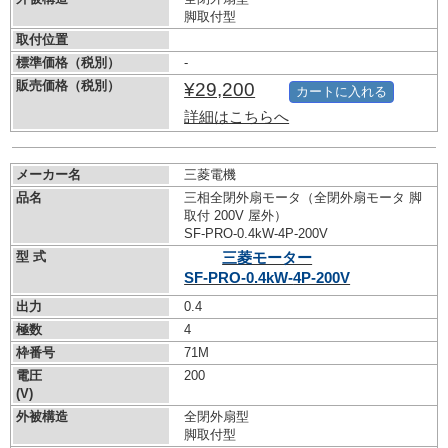
脚取付型
取付位置
標準価格（税別）
-
販売価格（税別）
¥29,200
カートに入れる
詳細はこちらへ
メーカー名
三菱電機
品名
三相全閉外扇モータ（全閉外扇モータ 脚
取付 200V 屋外）
SF-PRO-0.4kW-
4P-200V
型 式
三菱モーター
SF-PRO-0.4kW-
4P-200V
出力
0.4
極数
4
枠番号
71M
電圧
200
(V)
外被構造
全閉外扇型
脚取付型