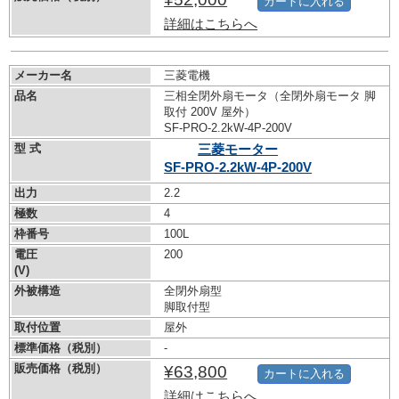
カートに入れる
詳細はこちらへ
メーカー名
三菱電機
品名
三相全閉外扇モータ（全閉外扇モータ 脚
取付 200V 屋外）
SF-PRO-2.2kW-
4P-200V
型 式
三菱モーター
SF-PRO-2.2kW-
4P-200V
出力
2.2
極数
4
枠番号
100L
電圧
200
(V)
外被構造
全閉外扇型
脚取付型
取付位置
屋外
標準価格（税別）
-
販売価格（税別）
¥63,800
カートに入れる
詳細はこちらへ