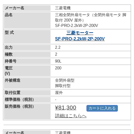
メーカー名
三菱電機
品名
三相全閉外扇モータ（全閉外扇モータ 脚
取付 200V 屋外）
SF-PRO-2.2kW-
2P-200V
型 式
三菱モーター
SF-PRO-2.2kW-
2P-200V
出力
2.2
極数
2
枠番号
90L
電圧
200
(V)
外被構造
全閉外扇型
脚取付型
取付位置
屋外
標準価格（税別）
-
販売価格（税別）
¥81,300
カートに入れる
詳細はこちらへ
メーカー名
三菱電機