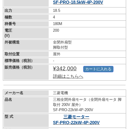
SF-PRO-18.5kW-
4P-200V
出力
18.5
極数
4
枠番号
180M
電圧
200
(V)
外被構造
全閉外扇型
脚取付型
取付位置
屋外
標準価格（税別）
-
販売価格（税別）
¥342,000
カートに入れる
詳細はこちらへ
メーカー名
三菱電機
品名
三相全閉外扇モータ（全閉外扇モータ 脚
取付 200V 屋外）
SF-PRO-22kW-
4P-200V
型 式
三菱モーター
SF-PRO-22kW-
4P-200V