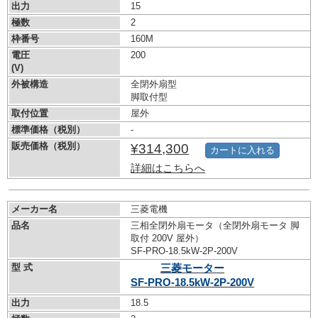
出力
15
極数
2
枠番号
160M
電圧
200
(V)
外被構造
全閉外扇型
脚取付型
取付位置
屋外
標準価格（税別）
-
販売価格（税別）
¥314,300
カートに入れる
詳細はこちらへ
メーカー名
三菱電機
品名
三相全閉外扇モータ（全閉外扇モータ 脚
取付 200V 屋外）
SF-PRO-18.5kW-
2P-200V
型 式
三菱モーター
SF-PRO-18.5kW-
2P-200V
出力
18.5