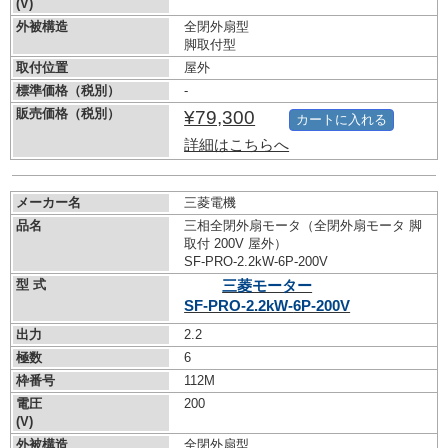
(V)
外被構造
全閉外扇型
脚取付型
取付位置
屋外
標準価格（税別）
-
販売価格（税別）
¥79,300
カートに入れる
詳細はこちらへ
メーカー名
三菱電機
品名
三相全閉外扇モータ（全閉外扇モータ 脚
取付 200V 屋外）
SF-PRO-2.2kW-
6P-200V
型 式
三菱モーター
SF-PRO-2.2kW-
6P-200V
出力
2.2
極数
6
枠番号
112M
電圧
200
(V)
外被構造
全閉外扇型