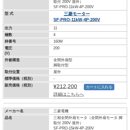
取付 200V 屋外）
SF-PRO-11kW-
4P-200V
型 式
三菱モーター
SF-PRO-11kW-
4P-200V
出力
11
極数
4
枠番号
160M
電圧
200
(V)
外被構造
全閉外扇型
脚取付型
取付位置
屋外
標準価格（税別）
-
販売価格（税別）
¥212,200
カートに入れる
詳細はこちらへ
メーカー名
三菱電機
品名
三相全閉外扇モータ（全閉外扇モータ 脚
取付 200V 屋外）
SF-PRO-15kW-
4P-200V