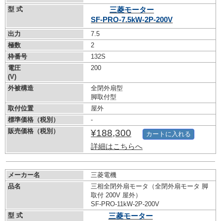
型 式
三菱モーター
SF-PRO-7.5kW-
2P-200V
出力
7.5
極数
2
枠番号
132S
電圧
200
(V)
外被構造
全閉外扇型
脚取付型
取付位置
屋外
標準価格（税別）
-
販売価格（税別）
¥188,300
カートに入れる
詳細はこちらへ
メーカー名
三菱電機
品名
三相全閉外扇モータ（全閉外扇モータ 脚
取付 200V 屋外）
SF-PRO-11kW-
2P-200V
型 式
三菱モーター