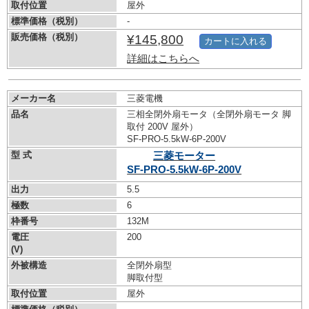
取付位置
屋外
標準価格（税別）
-
販売価格（税別）
¥145,800
カートに入れる
詳細はこちらへ
メーカー名
三菱電機
品名
三相全閉外扇モータ（全閉外扇モータ 脚
取付 200V 屋外）
SF-PRO-5.5kW-
6P-200V
型 式
三菱モーター
SF-PRO-5.5kW-
6P-200V
出力
5.5
極数
6
枠番号
132M
電圧
200
(V)
外被構造
全閉外扇型
脚取付型
取付位置
屋外