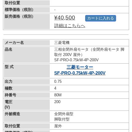
取付位置
標準価格（税別）
-
販売価格（税別）
¥40,500
カートに入れる
詳細はこちらへ
メーカー名
三菱電機
品名
三相全閉外扇モータ（全閉外扇モータ 脚
取付 200V 屋外）
SF-PRO-0.75kW-
4P-200V
型 式
三菱モーター
SF-PRO-0.75kW-
4P-200V
出力
0.75
極数
4
枠番号
80M
電圧
200
(V)
外被構造
全閉外扇型
脚取付型
取付位置
屋外