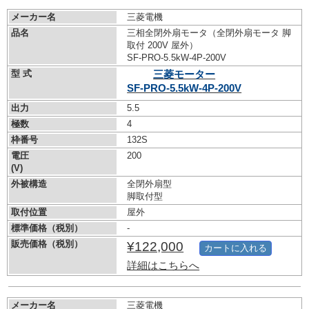
メーカー名
三菱電機
品名
三相全閉外扇モータ（全閉外扇モータ 脚
取付 200V 屋外）
SF-PRO-5.5kW-
4P-200V
型 式
三菱モーター
SF-PRO-5.5kW-
4P-200V
出力
5.5
極数
4
枠番号
132S
電圧
200
(V)
外被構造
全閉外扇型
脚取付型
取付位置
屋外
標準価格（税別）
-
販売価格（税別）
¥122,000
カートに入れる
詳細はこちらへ
メーカー名
三菱電機