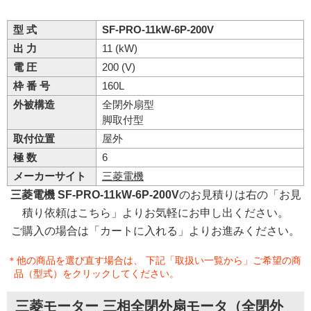
型 式
SF-PRO-11kW-6P-200V
出 力
11 (kW)
電 圧
200 (V)
枠 番 号
160L
外被構造
全閉外扇型
脚取付型
取付位置
屋外
極 数
6
メーカーサイト
三菱電機
三菱電機 SF-PRO-11kW-6P-200V
のお見積りは右の「お見
積り依頼はこちら」よりお気軽にお申し出ください。
ご購入の場合は「カートに入れる」よりお進みください。
＊他の商品を選び直す場合は、 下記「取扱い一覧から」ご希望の商
品（型式）をクリックしてください。
三菱モーター 三相全閉外扇モータ（全閉外