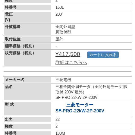
極数
2
枠番号
160L
電圧
200
(V)
外被構造
全閉外扇型
脚取付型
取付位置
屋外
標準価格（税別）
-
販売価格（税別）
¥417,500
カートに入れる
詳細はこちらへ
メーカー名
三菱電機
品名
三相全閉外扇モータ（全閉外扇モータ 脚
取付 200V 屋外）
SF-PRO-22kW-
2P-200V
型 式
三菱モーター
SF-PRO-22kW-
2P-200V
出力
22
極数
2
枠番号
180M