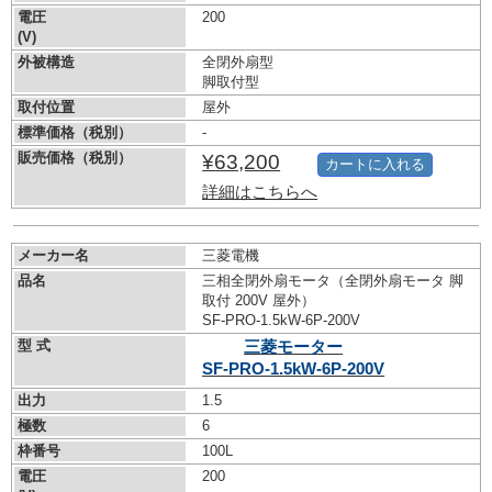
電圧
200
(V)
外被構造
全閉外扇型
脚取付型
取付位置
屋外
標準価格（税別）
-
販売価格（税別）
¥63,200
カートに入れる
詳細はこちらへ
メーカー名
三菱電機
品名
三相全閉外扇モータ（全閉外扇モータ 脚
取付 200V 屋外）
SF-PRO-1.5kW-
6P-200V
型 式
三菱モーター
SF-PRO-1.5kW-
6P-200V
出力
1.5
極数
6
枠番号
100L
電圧
200