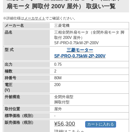
扇モータ 脚取付 200V 屋外） 取扱い一覧
※詳細仕様は
メーカサイト
でご確認ください。
メーカー名
三菱電機
品名
三相全閉外扇モータ（全閉外扇モータ 脚
取付 200V 屋外）
SF-PRO-0.75kW-
2P-200V
型 式
三菱モーター
SF-PRO-0.75kW-
2P-200V
出力
0.75
極数
2
枠番号
80M
電圧
200
(V)
外被構造
全閉外扇型
脚取付型
取付位置
屋外
標準価格（税別）
-
販売価格（税別）
¥56,300
カートに入れる
詳細はこちらへ