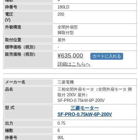
枠番号
180LD
電圧
200
(V)
外被構造
全閉外扇型
脚取付型
取付位置
屋外
標準価格（税別）
-
販売価格（税別）
¥635,000
カートに入れる
詳細はこちらへ
メーカー名
三菱電機
品名
三相全閉外扇モータ（全閉外扇モータ 脚
取付 200V 屋外）
SF-PRO-0.75kW-
6P-200V
型 式
三菱モーター
SF-PRO-0.75kW-
6P-200V
出力
0.75
極数
6
枠番号
90L