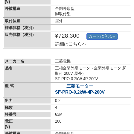
(V)
外被構造
全閉外扇型
脚取付型
取付位置
屋外
標準価格（税別）
-
販売価格（税別）
¥728,300
カートに入れる
詳細はこちらへ
メーカー名
三菱電機
品名
三相全閉外扇モータ（全閉外扇モータ 脚
取付 200V 屋外）
SF-PRO-0.2kW-
4P-200V
型 式
三菱モーター
SF-PRO-0.2kW-
4P-200V
出力
0.2
極数
4
枠番号
63M
電圧
200
(V)
外被構造
全閉外扇型