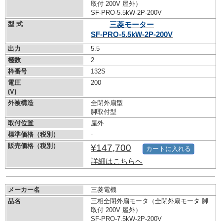
取付 200V 屋外）
SF-PRO-5.5kW-
2P-200V
型 式
三菱モーター
SF-PRO-5.5kW-
2P-200V
出力
5.5
極数
2
枠番号
132S
電圧
200
(V)
外被構造
全閉外扇型
脚取付型
取付位置
屋外
標準価格（税別）
-
販売価格（税別）
¥147,700
カートに入れる
詳細はこちらへ
メーカー名
三菱電機
品名
三相全閉外扇モータ（全閉外扇モータ 脚
取付 200V 屋外）
SF-PRO-7.5kW-
2P-200V