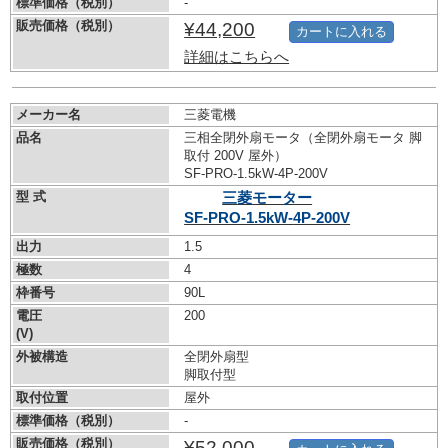
標準価格（税別）
-
販売価格（税別）
¥44,200
カートに入れる
詳細はこちらへ
メーカー名
三菱電機
品名
三相全閉外扇モータ（全閉外扇モータ 脚
取付 200V 屋外）
SF-PRO-1.5kW-
4P-200V
型 式
三菱モーター
SF-PRO-1.5kW-
4P-200V
出力
1.5
極数
4
枠番号
90L
電圧
200
(V)
外被構造
全閉外扇型
脚取付型
取付位置
屋外
標準価格（税別）
-
販売価格（税別）
¥52,000