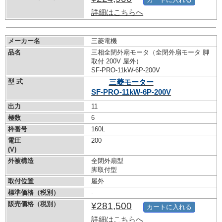
詳細はこちらへ
メーカー名
三菱電機
品名
三相全閉外扇モータ（全閉外扇モータ 脚
取付 200V 屋外）
SF-PRO-11kW-
6P-200V
型 式
三菱モーター
SF-PRO-11kW-
6P-200V
出力
11
極数
6
枠番号
160L
電圧
200
(V)
外被構造
全閉外扇型
脚取付型
取付位置
屋外
標準価格（税別）
-
販売価格（税別）
¥281,500
カートに入れる
詳細はこちらへ