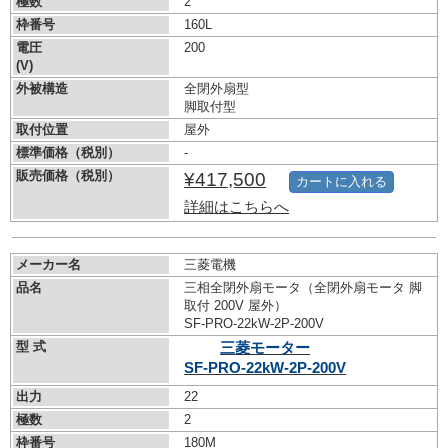
極数
2
枠番号
160L
電圧
200
(V)
外被構造
全閉外扇型
脚取付型
取付位置
屋外
標準価格（税別）
-
販売価格（税別）
¥417,500
カートに入れる
詳細はこちらへ
メーカー名
三菱電機
品名
三相全閉外扇モータ（全閉外扇モータ 脚
取付 200V 屋外）
SF-PRO-22kW-
2P-200V
型 式
三菱モーター
SF-PRO-22kW-
2P-200V
出力
22
極数
2
枠番号
180M