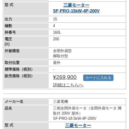
型 式
三菱モーター
SF-PRO-15kW-
4P-200V
出力
15
極数
4
枠番号
160L
電圧
200
(V)
外被構造
全閉外扇型
脚取付型
取付位置
屋外
標準価格（税別）
-
販売価格（税別）
¥269,900
カートに入れる
詳細はこちらへ
メーカー名
三菱電機
品名
三相全閉外扇モータ（全閉外扇モータ 脚
取付 200V 屋外）
SF-PRO-18.5kW-
4P-200V
型 式
三菱モーター