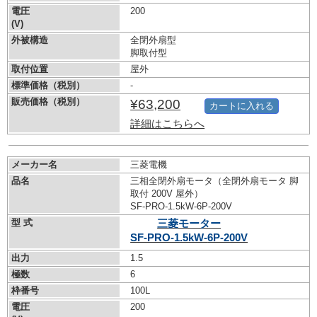
電圧
200
(V)
外被構造
全閉外扇型
脚取付型
取付位置
屋外
標準価格（税別）
-
販売価格（税別）
¥63,200
カートに入れる
詳細はこちらへ
メーカー名
三菱電機
品名
三相全閉外扇モータ（全閉外扇モータ 脚
取付 200V 屋外）
SF-PRO-1.5kW-
6P-200V
型 式
三菱モーター
SF-PRO-1.5kW-
6P-200V
出力
1.5
極数
6
枠番号
100L
電圧
200