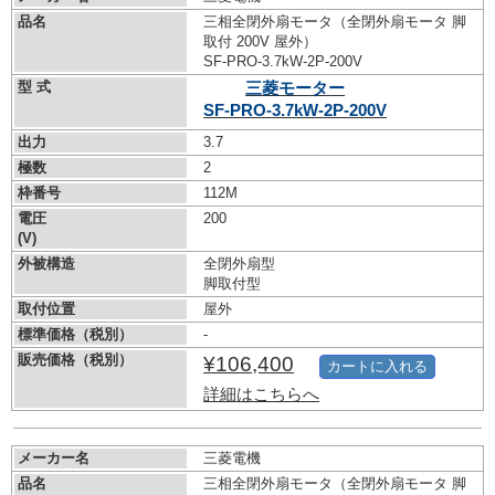
品名
三相全閉外扇モータ（全閉外扇モータ 脚
取付 200V 屋外）
SF-PRO-3.7kW-
2P-200V
型 式
三菱モーター
SF-PRO-3.7kW-
2P-200V
出力
3.7
極数
2
枠番号
112M
電圧
200
(V)
外被構造
全閉外扇型
脚取付型
取付位置
屋外
標準価格（税別）
-
販売価格（税別）
¥106,400
カートに入れる
詳細はこちらへ
メーカー名
三菱電機
品名
三相全閉外扇モータ（全閉外扇モータ 脚