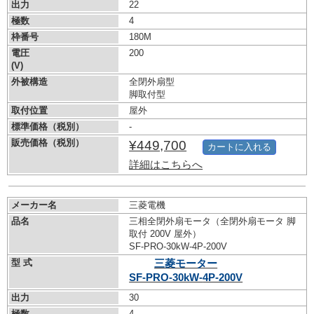
出力
22
極数
4
枠番号
180M
電圧
200
(V)
外被構造
全閉外扇型
脚取付型
取付位置
屋外
標準価格（税別）
-
販売価格（税別）
¥449,700
カートに入れる
詳細はこちらへ
メーカー名
三菱電機
品名
三相全閉外扇モータ（全閉外扇モータ 脚
取付 200V 屋外）
SF-PRO-30kW-
4P-200V
型 式
三菱モーター
SF-PRO-30kW-
4P-200V
出力
30
極数
4