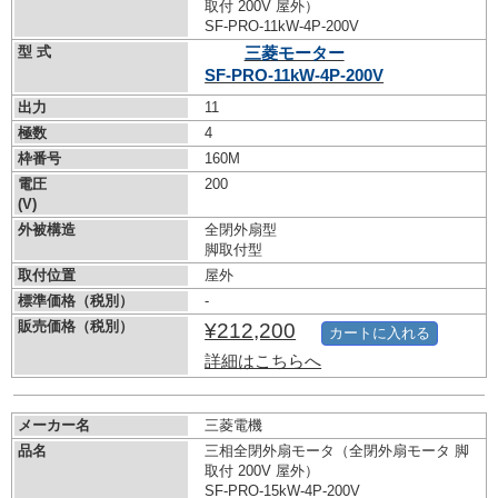
取付 200V 屋外）
SF-PRO-11kW-
4P-200V
型 式
三菱モーター
SF-PRO-11kW-
4P-200V
出力
11
極数
4
枠番号
160M
電圧
200
(V)
外被構造
全閉外扇型
脚取付型
取付位置
屋外
標準価格（税別）
-
販売価格（税別）
¥212,200
カートに入れる
詳細はこちらへ
メーカー名
三菱電機
品名
三相全閉外扇モータ（全閉外扇モータ 脚
取付 200V 屋外）
SF-PRO-15kW-
4P-200V