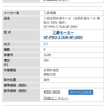
メーカー名
三菱電機
品名
三相全閉外扇モータ（全閉外扇モータ 脚
取付 200V 屋外）
SF-PRO-3.7kW-
4P-200V
型 式
三菱モーター
SF-PRO-3.7kW-
4P-200V
出力
3.7
極数
4
枠番号
112M
電圧
200
(V)
外被構造
全閉外扇型
脚取付型
取付位置
屋外
標準価格（税別）
-
販売価格（税別）
¥80,900
カートに入れる
詳細はこちらへ