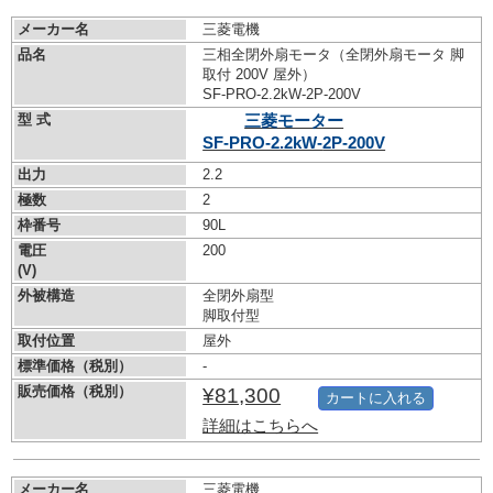
メーカー名
三菱電機
品名
三相全閉外扇モータ（全閉外扇モータ 脚
取付 200V 屋外）
SF-PRO-2.2kW-
2P-200V
型 式
三菱モーター
SF-PRO-2.2kW-
2P-200V
出力
2.2
極数
2
枠番号
90L
電圧
200
(V)
外被構造
全閉外扇型
脚取付型
取付位置
屋外
標準価格（税別）
-
販売価格（税別）
¥81,300
カートに入れる
詳細はこちらへ
メーカー名
三菱電機