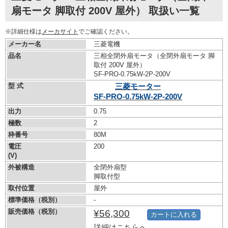
扇モータ 脚取付 200V 屋外） 取扱い一覧
※詳細仕様は
メーカサイト
でご確認ください。
メーカー名
三菱電機
品名
三相全閉外扇モータ（全閉外扇モータ 脚
取付 200V 屋外）
SF-PRO-0.75kW-
2P-200V
型 式
三菱モーター
SF-PRO-0.75kW-
2P-200V
出力
0.75
極数
2
枠番号
80M
電圧
200
(V)
外被構造
全閉外扇型
脚取付型
取付位置
屋外
標準価格（税別）
-
販売価格（税別）
¥56,300
カートに入れる
詳細はこちらへ