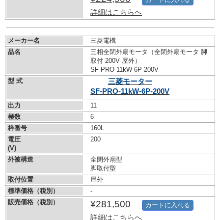
詳細はこちらへ
メーカー名
三菱電機
品名
三相全閉外扇モータ（全閉外扇モータ 脚
取付 200V 屋外）
SF-PRO-11kW-
6P-200V
型 式
三菱モーター
SF-PRO-11kW-
6P-200V
出力
11
極数
6
枠番号
160L
電圧
200
(V)
外被構造
全閉外扇型
脚取付型
取付位置
屋外
標準価格（税別）
-
販売価格（税別）
¥281,500
カートに入れる
詳細はこちらへ