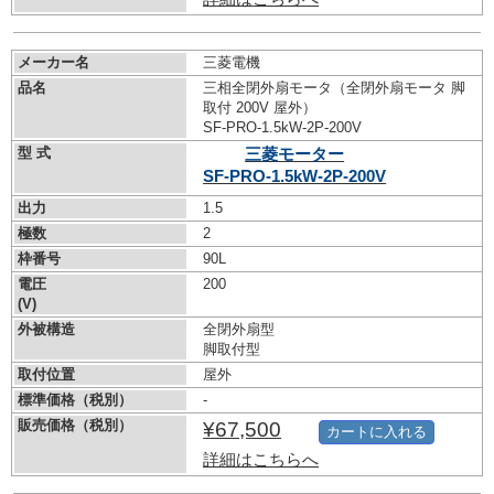
メーカー名
三菱電機
品名
三相全閉外扇モータ（全閉外扇モータ 脚
取付 200V 屋外）
SF-PRO-1.5kW-
2P-200V
型 式
三菱モーター
SF-PRO-1.5kW-
2P-200V
出力
1.5
極数
2
枠番号
90L
電圧
200
(V)
外被構造
全閉外扇型
脚取付型
取付位置
屋外
標準価格（税別）
-
販売価格（税別）
¥67,500
カートに入れる
詳細はこちらへ