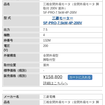
品名
三相全閉外扇モータ（全閉外扇モータ 脚
取付 200V 屋外）
SF-PRO-7.5kW-
4P-200V
型 式
三菱モーター
SF-PRO-7.5kW-
4P-200V
出力
7.5
極数
4
枠番号
132M
電圧
200
(V)
外被構造
全閉外扇型
脚取付型
取付位置
屋外
標準価格（税別）
-
販売価格（税別）
¥158,800
カートに入れる
詳細はこちらへ
メーカー名
三菱電機
品名
三相全閉外扇モータ（全閉外扇モータ 脚