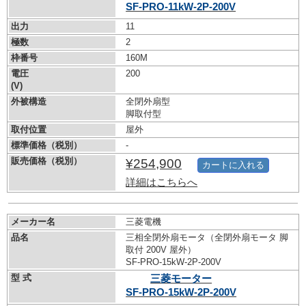
SF-PRO-11kW-
2P-200V
出力
11
極数
2
枠番号
160M
電圧
200
(V)
外被構造
全閉外扇型
脚取付型
取付位置
屋外
標準価格（税別）
-
販売価格（税別）
¥254,900
カートに入れる
詳細はこちらへ
メーカー名
三菱電機
品名
三相全閉外扇モータ（全閉外扇モータ 脚
取付 200V 屋外）
SF-PRO-15kW-
2P-200V
型 式
三菱モーター
SF-PRO-15kW-
2P-200V