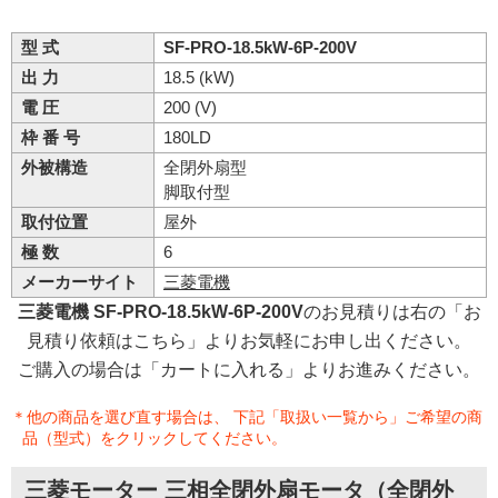
型 式
SF-PRO-18.5kW-6P-200V
出 力
18.5 (kW)
電 圧
200 (V)
枠 番 号
180LD
外被構造
全閉外扇型
脚取付型
取付位置
屋外
極 数
6
メーカーサイト
三菱電機
三菱電機 SF-PRO-18.5kW-6P-200V
のお見積りは右の「お
見積り依頼はこちら」よりお気軽にお申し出ください。
ご購入の場合は「カートに入れる」よりお進みください。
＊他の商品を選び直す場合は、 下記「取扱い一覧から」ご希望の商
品（型式）をクリックしてください。
三菱モーター 三相全閉外扇モータ（全閉外