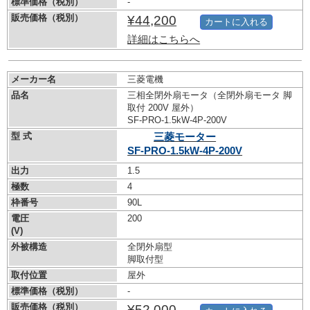
標準価格（税別）
-
販売価格（税別）
¥44,200
カートに入れる
詳細はこちらへ
メーカー名
三菱電機
品名
三相全閉外扇モータ（全閉外扇モータ 脚
取付 200V 屋外）
SF-PRO-1.5kW-
4P-200V
型 式
三菱モーター
SF-PRO-1.5kW-
4P-200V
出力
1.5
極数
4
枠番号
90L
電圧
200
(V)
外被構造
全閉外扇型
脚取付型
取付位置
屋外
標準価格（税別）
-
販売価格（税別）
¥52,000