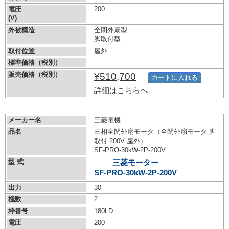
電圧
200
(V)
外被構造
全閉外扇型
脚取付型
取付位置
屋外
標準価格（税別）
-
販売価格（税別）
¥510,700
カートに入れる
詳細はこちらへ
メーカー名
三菱電機
品名
三相全閉外扇モータ（全閉外扇モータ 脚
取付 200V 屋外）
SF-PRO-30kW-
2P-200V
型 式
三菱モーター
SF-PRO-30kW-
2P-200V
出力
30
極数
2
枠番号
180LD
電圧
200