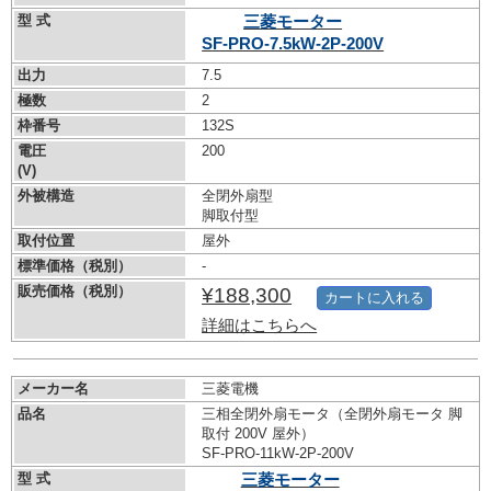
型 式
三菱モーター
SF-PRO-7.5kW-
2P-200V
出力
7.5
極数
2
枠番号
132S
電圧
200
(V)
外被構造
全閉外扇型
脚取付型
取付位置
屋外
標準価格（税別）
-
販売価格（税別）
¥188,300
カートに入れる
詳細はこちらへ
メーカー名
三菱電機
品名
三相全閉外扇モータ（全閉外扇モータ 脚
取付 200V 屋外）
SF-PRO-11kW-
2P-200V
型 式
三菱モーター