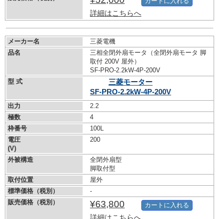
カートに入れる
詳細はこちらへ
メーカー名
三菱電機
品名
三相全閉外扇モータ（全閉外扇モータ 脚
取付 200V 屋外）
SF-PRO-2.2kW-
4P-200V
型 式
三菱モーター
SF-PRO-2.2kW-
4P-200V
出力
2.2
極数
4
枠番号
100L
電圧
200
(V)
外被構造
全閉外扇型
脚取付型
取付位置
屋外
標準価格（税別）
-
販売価格（税別）
¥63,800
カートに入れる
詳細はこちらへ