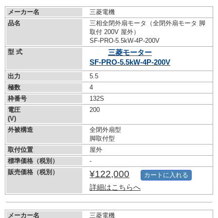
メーカー名
三菱電機
品名
三相全閉外扇モータ（全閉外扇モータ 脚
取付 200V 屋外）
SF-PRO-5.5kW-
4P-200V
型 式
三菱モーター
SF-PRO-5.5kW-
4P-200V
出力
5.5
極数
4
枠番号
132S
電圧
200
(V)
外被構造
全閉外扇型
脚取付型
取付位置
屋外
標準価格（税別）
-
販売価格（税別）
¥122,000
カートに入れる
詳細はこちらへ
メーカー名
三菱電機