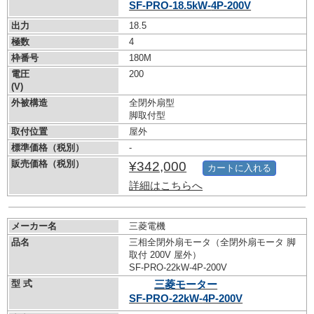
SF-PRO-18.5kW-
4P-200V
出力
18.5
極数
4
枠番号
180M
電圧
200
(V)
外被構造
全閉外扇型
脚取付型
取付位置
屋外
標準価格（税別）
-
販売価格（税別）
¥342,000
カートに入れる
詳細はこちらへ
メーカー名
三菱電機
品名
三相全閉外扇モータ（全閉外扇モータ 脚
取付 200V 屋外）
SF-PRO-22kW-
4P-200V
型 式
三菱モーター
SF-PRO-22kW-
4P-200V