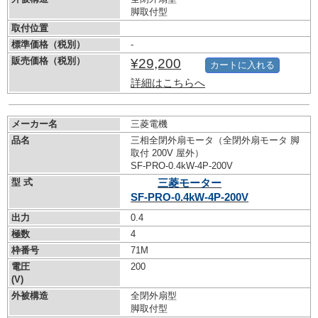
脚取付型
取付位置
標準価格（税別）
-
販売価格（税別）
¥29,200
カートに入れる
詳細はこちらへ
メーカー名
三菱電機
品名
三相全閉外扇モータ（全閉外扇モータ 脚
取付 200V 屋外）
SF-PRO-0.4kW-
4P-200V
型 式
三菱モーター
SF-PRO-0.4kW-
4P-200V
出力
0.4
極数
4
枠番号
71M
電圧
200
(V)
外被構造
全閉外扇型
脚取付型