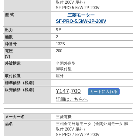
取付 200V 屋外）
SF-PRO-5.5kW-
2P-200V
型 式
三菱モーター
SF-PRO-5.5kW-
2P-200V
出力
5.5
極数
2
枠番号
132S
電圧
200
(V)
外被構造
全閉外扇型
脚取付型
取付位置
屋外
標準価格（税別）
-
販売価格（税別）
¥147,700
カートに入れる
詳細はこちらへ
メーカー名
三菱電機
品名
三相全閉外扇モータ（全閉外扇モータ 脚
取付 200V 屋外）
SF-PRO-7.5kW-
2P-200V