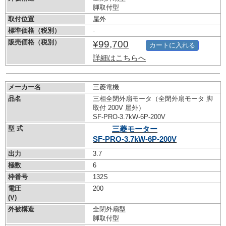
脚取付型
取付位置
屋外
標準価格（税別）
-
販売価格（税別）
¥99,700
カートに入れる
詳細はこちらへ
メーカー名
三菱電機
品名
三相全閉外扇モータ（全閉外扇モータ 脚
取付 200V 屋外）
SF-PRO-3.7kW-
6P-200V
型 式
三菱モーター
SF-PRO-3.7kW-
6P-200V
出力
3.7
極数
6
枠番号
132S
電圧
200
(V)
外被構造
全閉外扇型
脚取付型