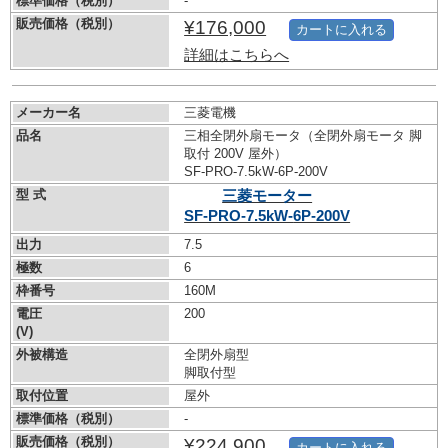
標準価格（税別）
-
販売価格（税別）
¥176,000
カートに入れる
詳細はこちらへ
メーカー名
三菱電機
品名
三相全閉外扇モータ（全閉外扇モータ 脚
取付 200V 屋外）
SF-PRO-7.5kW-
6P-200V
型 式
三菱モーター
SF-PRO-7.5kW-
6P-200V
出力
7.5
極数
6
枠番号
160M
電圧
200
(V)
外被構造
全閉外扇型
脚取付型
取付位置
屋外
標準価格（税別）
-
販売価格（税別）
¥224,900
カートに入れる