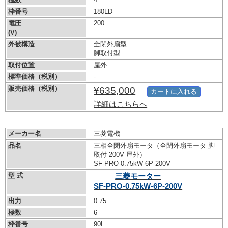
枠番号
180LD
電圧
200
(V)
外被構造
全閉外扇型
脚取付型
取付位置
屋外
標準価格（税別）
-
販売価格（税別）
¥635,000
カートに入れる
詳細はこちらへ
メーカー名
三菱電機
品名
三相全閉外扇モータ（全閉外扇モータ 脚
取付 200V 屋外）
SF-PRO-0.75kW-
6P-200V
型 式
三菱モーター
SF-PRO-0.75kW-
6P-200V
出力
0.75
極数
6
枠番号
90L