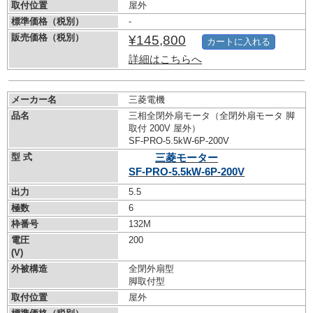
取付位置
屋外
標準価格（税別）
-
販売価格（税別）
¥145,800
カートに入れる
詳細はこちらへ
メーカー名
三菱電機
品名
三相全閉外扇モータ（全閉外扇モータ 脚
取付 200V 屋外）
SF-PRO-5.5kW-
6P-200V
型 式
三菱モーター
SF-PRO-5.5kW-
6P-200V
出力
5.5
極数
6
枠番号
132M
電圧
200
(V)
外被構造
全閉外扇型
脚取付型
取付位置
屋外