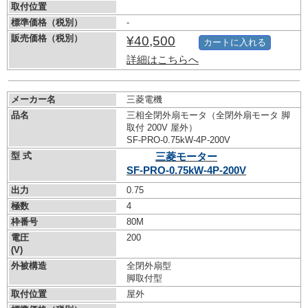
取付位置
標準価格（税別）
-
販売価格（税別）
¥40,500
カートに入れる
詳細はこちらへ
メーカー名
三菱電機
品名
三相全閉外扇モータ（全閉外扇モータ 脚
取付 200V 屋外）
SF-PRO-0.75kW-
4P-200V
型 式
三菱モーター
SF-PRO-0.75kW-
4P-200V
出力
0.75
極数
4
枠番号
80M
電圧
200
(V)
外被構造
全閉外扇型
脚取付型
取付位置
屋外