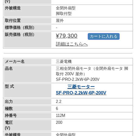
(V)
外被構造
全閉外扇型
脚取付型
取付位置
屋外
標準価格（税別）
-
販売価格（税別）
¥79,300
カートに入れる
詳細はこちらへ
メーカー名
三菱電機
品名
三相全閉外扇モータ（全閉外扇モータ 脚
取付 200V 屋外）
SF-PRO-2.2kW-
6P-200V
型 式
三菱モーター
SF-PRO-2.2kW-
6P-200V
出力
2.2
極数
6
枠番号
112M
電圧
200
(V)
外被構造
全閉外扇型