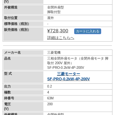
(V)
外被構造
全閉外扇型
脚取付型
取付位置
屋外
標準価格（税別）
-
販売価格（税別）
¥728,300
カートに入れる
詳細はこちらへ
メーカー名
三菱電機
品名
三相全閉外扇モータ（全閉外扇モータ 脚
取付 200V 屋外）
SF-PRO-0.2kW-
4P-200V
型 式
三菱モーター
SF-PRO-0.2kW-
4P-200V
出力
0.2
極数
4
枠番号
63M
電圧
200
(V)
外被構造
全閉外扇型