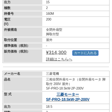
出力
15
極数
2
枠番号
160M
電圧
200
(V)
外被構造
全閉外扇型
脚取付型
取付位置
屋外
標準価格（税別）
-
販売価格（税別）
¥314,300
カートに入れる
詳細はこちらへ
メーカー名
三菱電機
品名
三相全閉外扇モータ（全閉外扇モータ 脚
取付 200V 屋外）
SF-PRO-18.5kW-
2P-200V
型 式
三菱モーター
SF-PRO-18.5kW-
2P-200V
出力
18.5