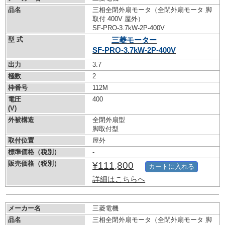
品名
三相全閉外扇モータ（全閉外扇モータ 脚
取付 400V 屋外）
SF-PRO-3.7kW-
2P-400V
型 式
三菱モーター
SF-PRO-3.7kW-
2P-400V
出力
3.7
極数
2
枠番号
112M
電圧
400
(V)
外被構造
全閉外扇型
脚取付型
取付位置
屋外
標準価格（税別）
-
販売価格（税別）
¥111,800
カートに入れる
詳細はこちらへ
メーカー名
三菱電機
品名
三相全閉外扇モータ（全閉外扇モータ 脚