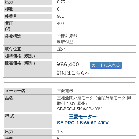
出力
0.75
極数
6
枠番号
90L
電圧
400
(V)
外被構造
全閉外扇型
脚取付型
取付位置
屋外
標準価格（税別）
-
販売価格（税別）
¥66,400
カートに入れる
詳細はこちらへ
メーカー名
三菱電機
品名
三相全閉外扇モータ（全閉外扇モータ 脚
取付 400V 屋外）
SF-PRO-1.5kW-
6P-400V
型 式
三菱モーター
SF-PRO-1.5kW-
6P-400V
出力
1.5
極数
6