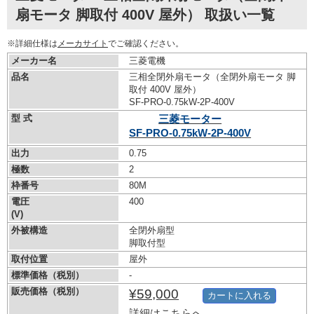
扇モータ 脚取付 400V 屋外） 取扱い一覧
※詳細仕様は
メーカサイト
でご確認ください。
メーカー名
三菱電機
品名
三相全閉外扇モータ（全閉外扇モータ 脚
取付 400V 屋外）
SF-PRO-0.75kW-
2P-400V
型 式
三菱モーター
SF-PRO-0.75kW-
2P-400V
出力
0.75
極数
2
枠番号
80M
電圧
400
(V)
外被構造
全閉外扇型
脚取付型
取付位置
屋外
標準価格（税別）
-
販売価格（税別）
¥59,000
カートに入れる
詳細はこちらへ