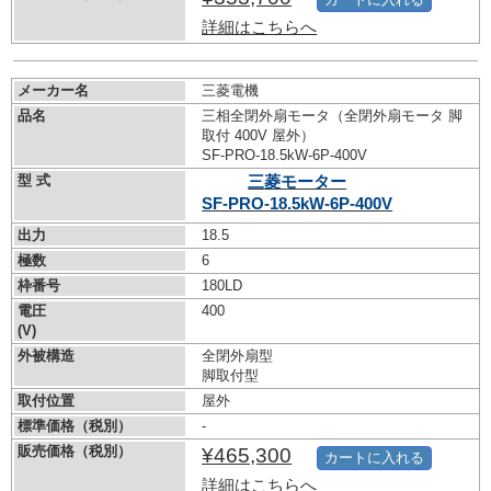
詳細はこちらへ
メーカー名
三菱電機
品名
三相全閉外扇モータ（全閉外扇モータ 脚
取付 400V 屋外）
SF-PRO-18.5kW-
6P-400V
型 式
三菱モーター
SF-PRO-18.5kW-
6P-400V
出力
18.5
極数
6
枠番号
180LD
電圧
400
(V)
外被構造
全閉外扇型
脚取付型
取付位置
屋外
標準価格（税別）
-
販売価格（税別）
¥465,300
カートに入れる
詳細はこちらへ