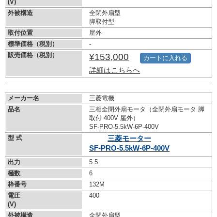
(V)
外被構造
全閉外扇型
脚取付型
取付位置
屋外
標準価格（税別）
-
販売価格（税別）
¥153,000
カートに入れる
詳細はこちらへ
メーカー名
三菱電機
品名
三相全閉外扇モータ（全閉外扇モータ 脚
取付 400V 屋外）
SF-PRO-5.5kW-
6P-400V
型 式
三菱モーター
SF-PRO-5.5kW-
6P-400V
出力
5.5
極数
6
枠番号
132M
電圧
400
(V)
外被構造
全閉外扇型