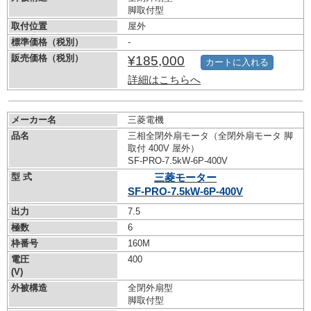
脚取付型
取付位置
屋外
標準価格（税別）
-
販売価格（税別）
¥185,000
カートに入れる
詳細はこちらへ
メーカー名
三菱電機
品名
三相全閉外扇モータ（全閉外扇モータ 脚
取付 400V 屋外）
SF-PRO-7.5kW-
6P-400V
型 式
三菱モーター
SF-PRO-7.5kW-
6P-400V
出力
7.5
極数
6
枠番号
160M
電圧
400
(V)
外被構造
全閉外扇型
脚取付型