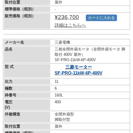
取付位置
屋外
標準価格（税別）
-
販売価格（税別）
¥236,700
カートに入れる
詳細はこちらへ
メーカー名
三菱電機
品名
三相全閉外扇モータ（全閉外扇モータ 脚
取付 400V 屋外）
SF-PRO-11kW-
6P-400V
型 式
三菱モーター
SF-PRO-11kW-
6P-400V
出力
11
極数
6
枠番号
160L
電圧
400
(V)
外被構造
全閉外扇型
脚取付型
取付位置
屋外