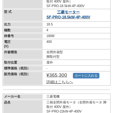
取付 400V 屋外）
SF-PRO-18.5kW-
4P-400V
型 式
三菱モーター
SF-PRO-18.5kW-
4P-400V
出力
18.5
極数
4
枠番号
180M
電圧
400
(V)
外被構造
全閉外扇型
脚取付型
取付位置
屋外
標準価格（税別）
-
販売価格（税別）
¥365,300
カートに入れる
詳細はこちらへ
メーカー名
三菱電機
品名
三相全閉外扇モータ（全閉外扇モータ 脚
取付 400V 屋外）
SF-PRO-22kW-
4P-400V