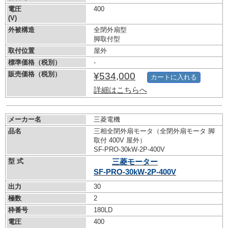
電圧
400
(V)
外被構造
全閉外扇型
脚取付型
取付位置
屋外
標準価格（税別）
-
販売価格（税別）
¥534,000
カートに入れる
詳細はこちらへ
メーカー名
三菱電機
品名
三相全閉外扇モータ（全閉外扇モータ 脚
取付 400V 屋外）
SF-PRO-30kW-
2P-400V
型 式
三菱モーター
SF-PRO-30kW-
2P-400V
出力
30
極数
2
枠番号
180LD
電圧
400