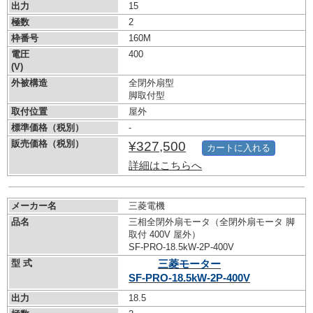
出力
15
極数
2
枠番号
160M
電圧
400
(V)
外被構造
全閉外扇型
脚取付型
取付位置
屋外
標準価格（税別）
-
販売価格（税別）
¥327,500
カートに入れる
詳細はこちらへ
メーカー名
三菱電機
品名
三相全閉外扇モータ（全閉外扇モータ 脚
取付 400V 屋外）
SF-PRO-18.5kW-
2P-400V
型 式
三菱モーター
SF-PRO-18.5kW-
2P-400V
出力
18.5