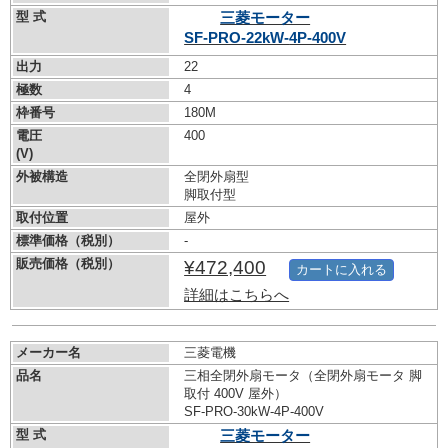
型 式
三菱モーター
SF-PRO-22kW-
4P-400V
出力
22
極数
4
枠番号
180M
電圧
400
(V)
外被構造
全閉外扇型
脚取付型
取付位置
屋外
標準価格（税別）
-
販売価格（税別）
¥472,400
カートに入れる
詳細はこちらへ
メーカー名
三菱電機
品名
三相全閉外扇モータ（全閉外扇モータ 脚
取付 400V 屋外）
SF-PRO-30kW-
4P-400V
型 式
三菱モーター