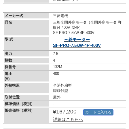
メーカー名
三菱電機
品名
三相全閉外扇モータ（全閉外扇モータ 脚
取付 400V 屋外）
SF-PRO-7.5kW-
4P-400V
型 式
三菱モーター
SF-PRO-7.5kW-
4P-400V
出力
7.5
極数
4
枠番号
132M
電圧
400
(V)
外被構造
全閉外扇型
脚取付型
取付位置
屋外
標準価格（税別）
-
販売価格（税別）
¥167,200
カートに入れる
詳細はこちらへ