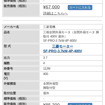
標準価格（税別）
-
販売価格（税別）
¥67,000
カートに入れる
詳細はこちらへ
メーカー名
三菱電機
品名
三相全閉外扇モータ（全閉外扇モータ 脚
取付 400V 屋外）
SF-PRO-3.7kW-
4P-400V
型 式
三菱モーター
SF-PRO-3.7kW-
4P-400V
出力
3.7
極数
4
枠番号
112M
電圧
400
(V)
外被構造
全閉外扇型
脚取付型
取付位置
屋外
標準価格（税別）
-
販売価格（税別）
¥85,200