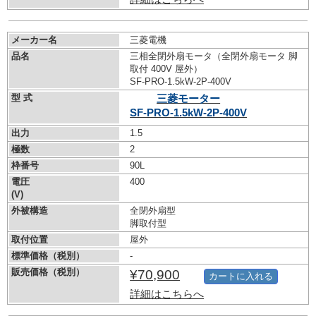
メーカー名
三菱電機
品名
三相全閉外扇モータ（全閉外扇モータ 脚
取付 400V 屋外）
SF-PRO-1.5kW-
2P-400V
型 式
三菱モーター
SF-PRO-1.5kW-
2P-400V
出力
1.5
極数
2
枠番号
90L
電圧
400
(V)
外被構造
全閉外扇型
脚取付型
取付位置
屋外
標準価格（税別）
-
販売価格（税別）
¥70,900
カートに入れる
詳細はこちらへ