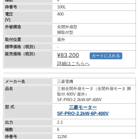
枠番号
100L
電圧
400
(V)
外被構造
全閉外扇型
脚取付型
取付位置
屋外
標準価格（税別）
-
販売価格（税別）
¥83,200
カートに入れる
詳細はこちらへ
メーカー名
三菱電機
品名
三相全閉外扇モータ（全閉外扇モータ 脚
取付 400V 屋外）
SF-PRO-2.2kW-
6P-400V
型 式
三菱モーター
SF-PRO-2.2kW-
6P-400V
出力
2.2
極数
6
枠番号
112M