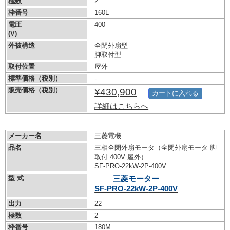
極数
2
枠番号
160L
電圧
400
(V)
外被構造
全閉外扇型
脚取付型
取付位置
屋外
標準価格（税別）
-
販売価格（税別）
¥430,900
カートに入れる
詳細はこちらへ
メーカー名
三菱電機
品名
三相全閉外扇モータ（全閉外扇モータ 脚
取付 400V 屋外）
SF-PRO-22kW-
2P-400V
型 式
三菱モーター
SF-PRO-22kW-
2P-400V
出力
22
極数
2
枠番号
180M