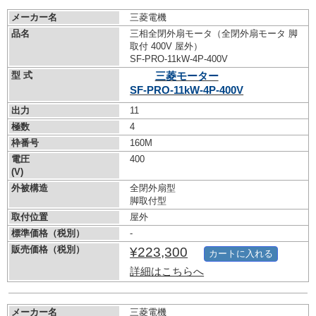
メーカー名
三菱電機
品名
三相全閉外扇モータ（全閉外扇モータ 脚
取付 400V 屋外）
SF-PRO-11kW-
4P-400V
型 式
三菱モーター
SF-PRO-11kW-
4P-400V
出力
11
極数
4
枠番号
160M
電圧
400
(V)
外被構造
全閉外扇型
脚取付型
取付位置
屋外
標準価格（税別）
-
販売価格（税別）
¥223,300
カートに入れる
詳細はこちらへ
メーカー名
三菱電機