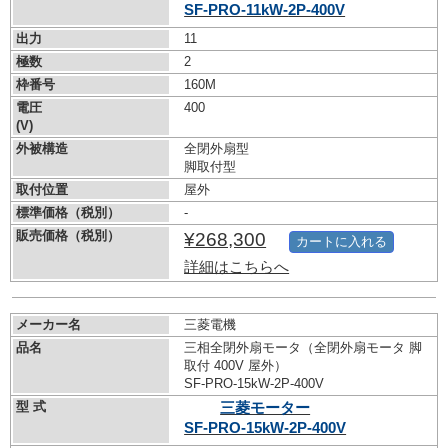
SF-PRO-11kW-
2P-400V
出力
11
極数
2
枠番号
160M
電圧
400
(V)
外被構造
全閉外扇型
脚取付型
取付位置
屋外
標準価格（税別）
-
販売価格（税別）
¥268,300
カートに入れる
詳細はこちらへ
メーカー名
三菱電機
品名
三相全閉外扇モータ（全閉外扇モータ 脚
取付 400V 屋外）
SF-PRO-15kW-
2P-400V
型 式
三菱モーター
SF-PRO-15kW-
2P-400V