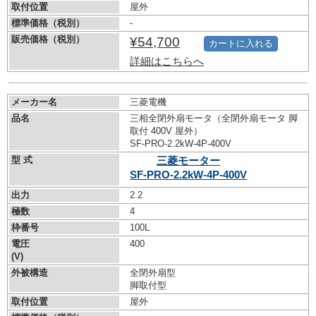
取付位置
屋外
標準価格（税別）
-
販売価格（税別）
¥54,700
カートに入れる
詳細はこちらへ
メーカー名
三菱電機
品名
三相全閉外扇モータ（全閉外扇モータ 脚
取付 400V 屋外）
SF-PRO-2.2kW-
4P-400V
型 式
三菱モーター
SF-PRO-2.2kW-
4P-400V
出力
2.2
極数
4
枠番号
100L
電圧
400
(V)
外被構造
全閉外扇型
脚取付型
取付位置
屋外