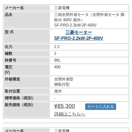
メーカー名
三菱電機
品名
三相全閉外扇モータ（全閉外扇モータ 脚
取付 400V 屋外）
SF-PRO-2.2kW-
2P-400V
型 式
三菱モーター
SF-PRO-2.2kW-
2P-400V
出力
2.2
極数
2
枠番号
90L
電圧
400
(V)
外被構造
全閉外扇型
脚取付型
取付位置
屋外
標準価格（税別）
-
販売価格（税別）
¥85,300
カートに入れる
詳細はこちらへ
メーカー名
三菱電機