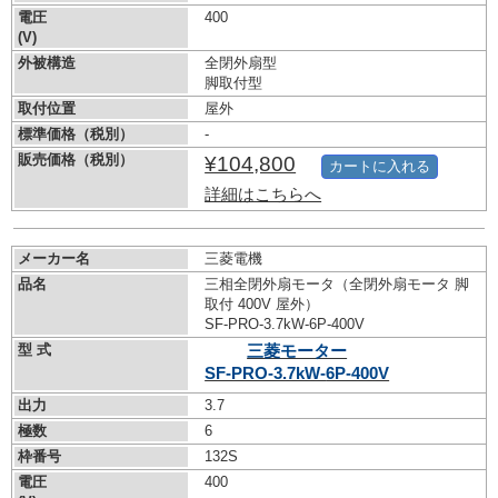
電圧
400
(V)
外被構造
全閉外扇型
脚取付型
取付位置
屋外
標準価格（税別）
-
販売価格（税別）
¥104,800
カートに入れる
詳細はこちらへ
メーカー名
三菱電機
品名
三相全閉外扇モータ（全閉外扇モータ 脚
取付 400V 屋外）
SF-PRO-3.7kW-
6P-400V
型 式
三菱モーター
SF-PRO-3.7kW-
6P-400V
出力
3.7
極数
6
枠番号
132S
電圧
400