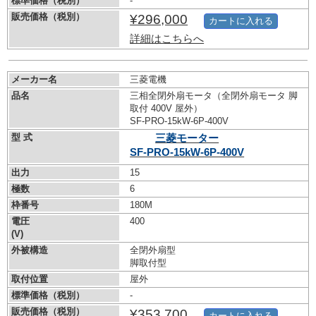
標準価格（税別）
-
販売価格（税別）
¥296,000
カートに入れる
詳細はこちらへ
メーカー名
三菱電機
品名
三相全閉外扇モータ（全閉外扇モータ 脚
取付 400V 屋外）
SF-PRO-15kW-
6P-400V
型 式
三菱モーター
SF-PRO-15kW-
6P-400V
出力
15
極数
6
枠番号
180M
電圧
400
(V)
外被構造
全閉外扇型
脚取付型
取付位置
屋外
標準価格（税別）
-
販売価格（税別）
¥353,700
カートに入れる