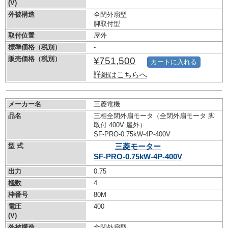
(V)
外被構造
全閉外扇型
脚取付型
取付位置
屋外
標準価格（税別）
-
販売価格（税別）
¥751,500
カートに入れる
詳細はこちらへ
メーカー名
三菱電機
品名
三相全閉外扇モータ（全閉外扇モータ 脚
取付 400V 屋外）
SF-PRO-0.75kW-
4P-400V
型 式
三菱モーター
SF-PRO-0.75kW-
4P-400V
出力
0.75
極数
4
枠番号
80M
電圧
400
(V)
外被構造
全閉外扇型