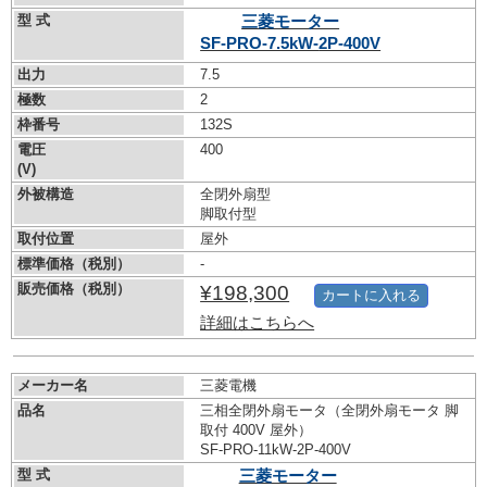
型 式
三菱モーター
SF-PRO-7.5kW-
2P-400V
出力
7.5
極数
2
枠番号
132S
電圧
400
(V)
外被構造
全閉外扇型
脚取付型
取付位置
屋外
標準価格（税別）
-
販売価格（税別）
¥198,300
カートに入れる
詳細はこちらへ
メーカー名
三菱電機
品名
三相全閉外扇モータ（全閉外扇モータ 脚
取付 400V 屋外）
SF-PRO-11kW-
2P-400V
型 式
三菱モーター