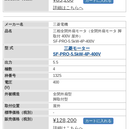
カートに入れる
詳細はこちらへ
メーカー名
三菱電機
品名
三相全閉外扇モータ（全閉外扇モータ 脚
取付 400V 屋外）
SF-PRO-5.5kW-
4P-400V
型 式
三菱モーター
SF-PRO-5.5kW-
4P-400V
出力
5.5
極数
4
枠番号
132S
電圧
400
(V)
外被構造
全閉外扇型
脚取付型
取付位置
屋外
標準価格（税別）
-
販売価格（税別）
¥128,200
カートに入れる
詳細はこちらへ