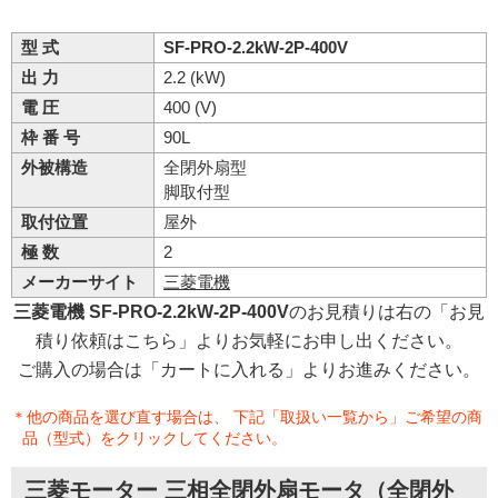
型 式
SF-PRO-2.2kW-2P-400V
出 力
2.2 (kW)
電 圧
400 (V)
枠 番 号
90L
外被構造
全閉外扇型
脚取付型
取付位置
屋外
極 数
2
メーカーサイト
三菱電機
三菱電機 SF-PRO-2.2kW-2P-400V
のお見積りは右の「お見
積り依頼はこちら」よりお気軽にお申し出ください。
ご購入の場合は「カートに入れる」よりお進みください。
＊他の商品を選び直す場合は、 下記「取扱い一覧から」ご希望の商
品（型式）をクリックしてください。
三菱モーター 三相全閉外扇モータ（全閉外