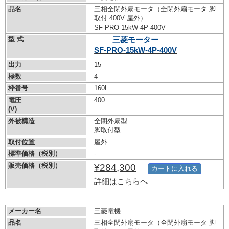
品名
三相全閉外扇モータ（全閉外扇モータ 脚
取付 400V 屋外）
SF-PRO-15kW-
4P-400V
型 式
三菱モーター
SF-PRO-15kW-
4P-400V
出力
15
極数
4
枠番号
160L
電圧
400
(V)
外被構造
全閉外扇型
脚取付型
取付位置
屋外
標準価格（税別）
-
販売価格（税別）
¥284,300
カートに入れる
詳細はこちらへ
メーカー名
三菱電機
品名
三相全閉外扇モータ（全閉外扇モータ 脚