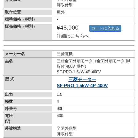
脚取付型
取付位置
屋外
標準価格（税別）
-
販売価格（税別）
¥45,900
カートに入れる
詳細はこちらへ
メーカー名
三菱電機
品名
三相全閉外扇モータ（全閉外扇モータ 脚
取付 400V 屋外）
SF-PRO-1.5kW-
4P-400V
型 式
三菱モーター
SF-PRO-1.5kW-
4P-400V
出力
1.5
極数
4
枠番号
90L
電圧
400
(V)
外被構造
全閉外扇型
脚取付型