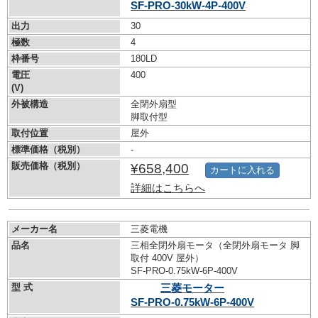
SF-PRO-30kW-
4P-400V
出力
30
極数
4
枠番号
180LD
電圧
400
(V)
外被構造
全閉外扇型
脚取付型
取付位置
屋外
標準価格（税別）
-
販売価格（税別）
¥658,400
カートに入れる
詳細はこちらへ
メーカー名
三菱電機
品名
三相全閉外扇モータ（全閉外扇モータ 脚
取付 400V 屋外）
SF-PRO-0.75kW-
6P-400V
型 式
三菱モーター
SF-PRO-0.75kW-
6P-400V