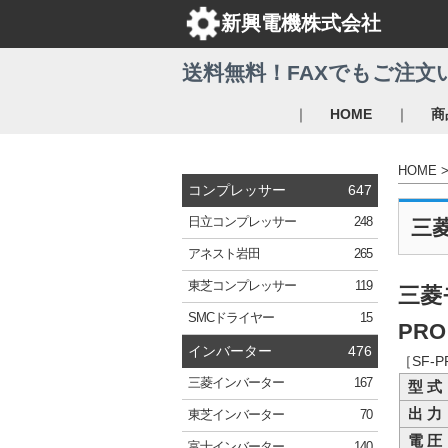
新興電機株式会社
送料無料！FAXでもご注文
｜
｜
HOME
商
HOME
コンプレッサー
647
日立
コンプレッサー
248
三
アネスト岩田
265
東芝
コンプレッサー
119
三菱
SMC
ドライヤー
15
PRO
インバーター
476
［SF-
三菱
インバーター
167
型 式
出 力
東芝
インバーター
70
電 圧
富士
インバーター
140