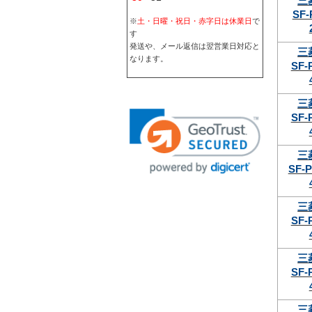
三
SF-
※
土・日曜・祝日・赤字日は休業日
で
す
発送や、メール返信は翌営業日対応と
三
なります。
SF-
三
SF-
三
SF-P
三
SF-
三
SF-
三