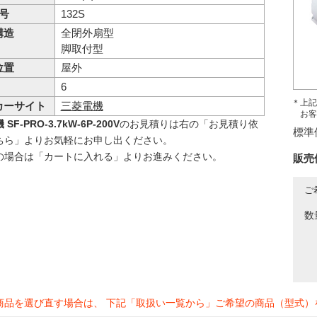
 号
132S
構造
全閉外扇型
脚取付型
位置
屋外
6
＊上記
カーサイト
三菱電機
お客
SF-PRO-3.7kW-6P-200V
のお見積りは右の「お見積り依
標準
ちら」よりお気軽にお申し出ください。
の場合は「カートに入れる」よりお進みください。
販売
ご
数
商品を選び直す場合は、 下記「取扱い一覧から」ご希望の商品（型式）