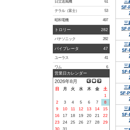
三
日立
送風機
61
SF-
テラル
（富士）
53
昭和電機
497
三
SF-
トロリー
282
パナソニック
282
三
バイブレータ
47
SF-
ユーラス
41
三
ワム
6
SF-
営業日カレンダー
2026年8月
三
日
月
火
水
木
金
土
SF-P
1
2
3
4
5
6
7
8
三
9
10
11
12
13
14
15
SF-
16
17
18
19
20
21
22
23
24
25
26
27
28
29
30
31