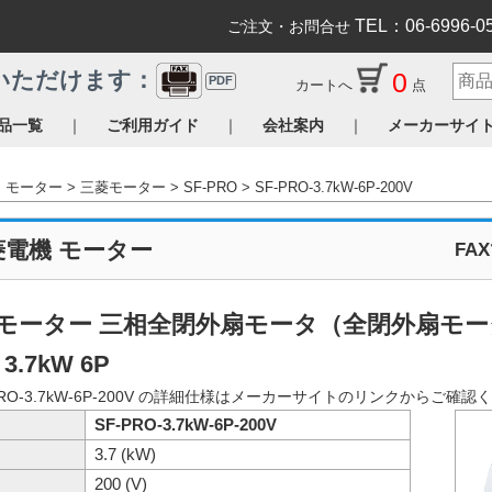
TEL：06-6996-0
ご注文・お問合せ
0
いただけます：
PDF
カートへ
点
｜
｜
｜
品一覧
ご利用ガイド
会社案内
メーカーサイ
モーター
三菱モーター
SF-PRO
SF-PRO-3.7kW-6P-200V
菱電機 モーター
FA
モーター 三相全閉外扇モータ（全閉外扇モータ 脚
 3.7kW 6P
PRO-3.7kW-6P-200V の詳細仕様はメーカーサイトのリンクからご確
SF-PRO-3.7kW-6P-200V
3.7 (kW)
200 (V)