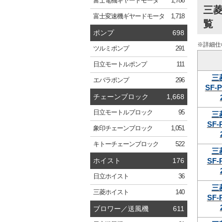
富士電機
ギヤードモータ
1,786
三菱
富士変速機
ギヤードモータ
1,718
覧
ポンプ
698
※詳細仕
ツルミ
ポンプ
291
日立
モートルポンプ
111
三
エバラ
ポンプ
296
SF-P
チェーンブロック
1,668
日立
モートルブロック
95
三
SF-
象印
チェーンブロック
1,051
キトー
チェーンブロック
522
三
SF-
ホイスト
176
日立
ホイスト
36
三
三菱
ホイスト
140
SF-
ブロワー／送風機
611