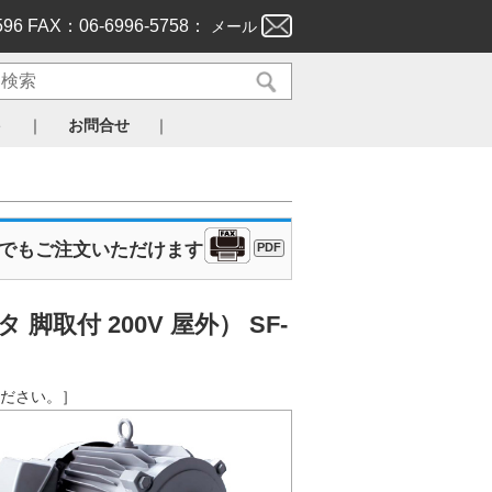
596 FAX：06-6996-5758：
メール
｜
｜
ト
お問合せ
Xでもご注文いただけます
PDF
取付 200V 屋外） SF-
認ください。］