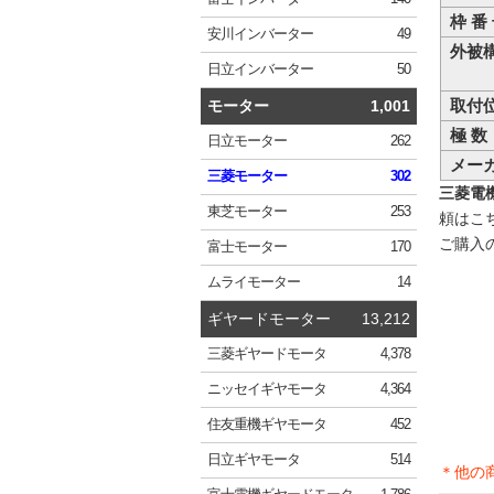
枠 番
安川
インバーター
49
外被
日立
インバーター
50
取付
モーター
1,001
極 数
日立
モーター
262
メー
三菱
モーター
302
三菱電機 
東芝
モーター
253
頼はこ
ご購入
富士
モーター
170
ムライ
モーター
14
ギヤードモーター
13,212
三菱
ギヤードモータ
4,378
ニッセイ
ギヤモータ
4,364
住友重機
ギヤモータ
452
日立
ギヤモータ
514
＊他の