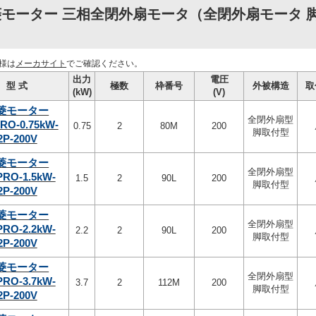
モーター 三相全閉外扇モータ（全閉外扇モータ 脚取
様は
メーカサイト
でご確認ください。
出力
電圧
型 式
極数
枠番号
外被構造
取
(kW)
(V)
菱モーター
全閉外扇型
RO-0.75kW-
0.75
2
80M
200
脚取付型
2P-200V
菱モーター
全閉外扇型
PRO-1.5kW-
1.5
2
90L
200
脚取付型
2P-200V
菱モーター
全閉外扇型
PRO-2.2kW-
2.2
2
90L
200
脚取付型
2P-200V
菱モーター
全閉外扇型
PRO-3.7kW-
3.7
2
112M
200
脚取付型
2P-200V