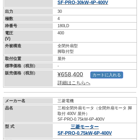
SF-PRO-30kW-
4P-400V
出力
30
極数
4
枠番号
180LD
電圧
400
(V)
外被構造
全閉外扇型
脚取付型
取付位置
屋外
標準価格（税別）
-
販売価格（税別）
¥658,400
カートに入れる
詳細はこちらへ
メーカー名
三菱電機
品名
三相全閉外扇モータ（全閉外扇モータ 脚
取付 400V 屋外）
SF-PRO-0.75kW-
6P-400V
型 式
三菱モーター
SF-PRO-0.75kW-
6P-400V