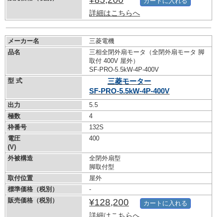
カートに入れる
詳細はこちらへ
メーカー名
三菱電機
品名
三相全閉外扇モータ（全閉外扇モータ 脚
取付 400V 屋外）
SF-PRO-5.5kW-
4P-400V
型 式
三菱モーター
SF-PRO-5.5kW-
4P-400V
出力
5.5
極数
4
枠番号
132S
電圧
400
(V)
外被構造
全閉外扇型
脚取付型
取付位置
屋外
標準価格（税別）
-
販売価格（税別）
¥128,200
カートに入れる
詳細はこちらへ