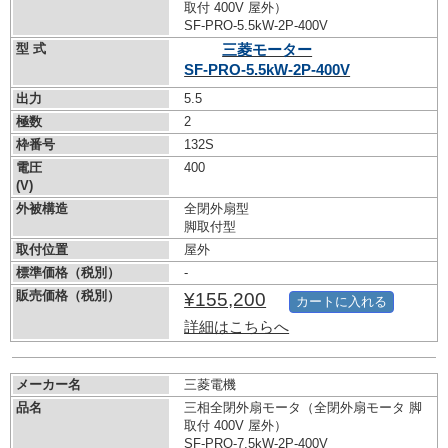
取付 400V 屋外）
SF-PRO-5.5kW-
2P-400V
型 式
三菱モーター
SF-PRO-5.5kW-
2P-400V
出力
5.5
極数
2
枠番号
132S
電圧
400
(V)
外被構造
全閉外扇型
脚取付型
取付位置
屋外
標準価格（税別）
-
販売価格（税別）
¥155,200
カートに入れる
詳細はこちらへ
メーカー名
三菱電機
品名
三相全閉外扇モータ（全閉外扇モータ 脚
取付 400V 屋外）
SF-PRO-7.5kW-
2P-400V