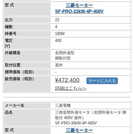
型 式
三菱モーター
SF-PRO-22kW-
4P-400V
出力
22
極数
4
枠番号
180M
電圧
400
(V)
外被構造
全閉外扇型
脚取付型
取付位置
屋外
標準価格（税別）
-
販売価格（税別）
¥472,400
カートに入れる
詳細はこちらへ
メーカー名
三菱電機
品名
三相全閉外扇モータ（全閉外扇モータ 脚
取付 400V 屋外）
SF-PRO-30kW-
4P-400V
型 式
三菱モーター