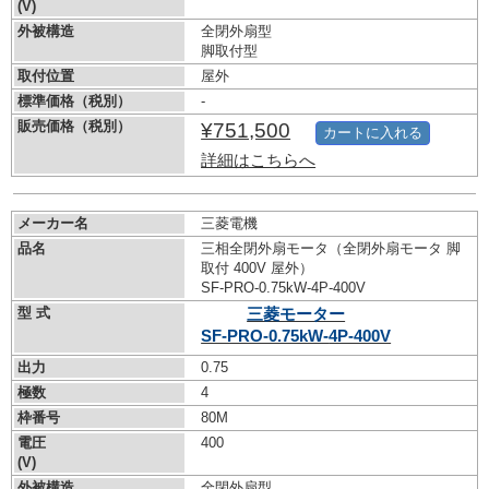
(V)
外被構造
全閉外扇型
脚取付型
取付位置
屋外
標準価格（税別）
-
販売価格（税別）
¥751,500
カートに入れる
詳細はこちらへ
メーカー名
三菱電機
品名
三相全閉外扇モータ（全閉外扇モータ 脚
取付 400V 屋外）
SF-PRO-0.75kW-
4P-400V
型 式
三菱モーター
SF-PRO-0.75kW-
4P-400V
出力
0.75
極数
4
枠番号
80M
電圧
400
(V)
外被構造
全閉外扇型