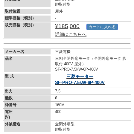
脚取付型
取付位置
屋外
標準価格（税別）
-
販売価格（税別）
¥185,000
カートに入れる
詳細はこちらへ
メーカー名
三菱電機
品名
三相全閉外扇モータ（全閉外扇モータ 脚
取付 400V 屋外）
SF-PRO-7.5kW-
6P-400V
型 式
三菱モーター
SF-PRO-7.5kW-
6P-400V
出力
7.5
極数
6
枠番号
160M
電圧
400
(V)
外被構造
全閉外扇型
脚取付型