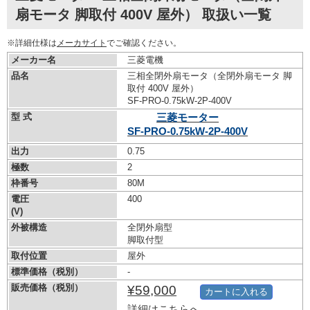
扇モータ 脚取付 400V 屋外） 取扱い一覧
※詳細仕様は
メーカサイト
でご確認ください。
メーカー名
三菱電機
品名
三相全閉外扇モータ（全閉外扇モータ 脚
取付 400V 屋外）
SF-PRO-0.75kW-
2P-400V
型 式
三菱モーター
SF-PRO-0.75kW-
2P-400V
出力
0.75
極数
2
枠番号
80M
電圧
400
(V)
外被構造
全閉外扇型
脚取付型
取付位置
屋外
標準価格（税別）
-
販売価格（税別）
¥59,000
カートに入れる
詳細はこちらへ