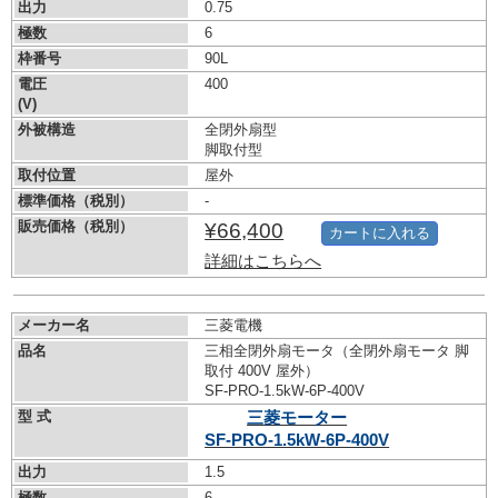
出力
0.75
極数
6
枠番号
90L
電圧
400
(V)
外被構造
全閉外扇型
脚取付型
取付位置
屋外
標準価格（税別）
-
販売価格（税別）
¥66,400
カートに入れる
詳細はこちらへ
メーカー名
三菱電機
品名
三相全閉外扇モータ（全閉外扇モータ 脚
取付 400V 屋外）
SF-PRO-1.5kW-
6P-400V
型 式
三菱モーター
SF-PRO-1.5kW-
6P-400V
出力
1.5
極数
6