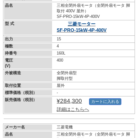
品名
三相全閉外扇モータ（全閉外扇モータ 脚
取付 400V 屋外）
SF-PRO-15kW-
4P-400V
型 式
三菱モーター
SF-PRO-15kW-
4P-400V
出力
15
極数
4
枠番号
160L
電圧
400
(V)
外被構造
全閉外扇型
脚取付型
取付位置
屋外
標準価格（税別）
-
販売価格（税別）
¥284,300
カートに入れる
詳細はこちらへ
メーカー名
三菱電機
品名
三相全閉外扇モータ（全閉外扇モータ 脚