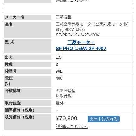
メーカー名
三菱電機
品名
三相全閉外扇モータ（全閉外扇モータ 脚
取付 400V 屋外）
SF-PRO-1.5kW-
2P-400V
型 式
三菱モーター
SF-PRO-1.5kW-
2P-400V
出力
1.5
極数
2
枠番号
90L
電圧
400
(V)
外被構造
全閉外扇型
脚取付型
取付位置
屋外
標準価格（税別）
-
販売価格（税別）
¥70,900
カートに入れる
詳細はこちらへ