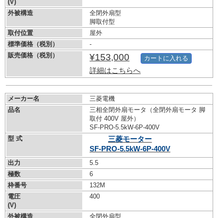
(V)
外被構造
全閉外扇型
脚取付型
取付位置
屋外
標準価格（税別）
-
販売価格（税別）
¥153,000
カートに入れる
詳細はこちらへ
メーカー名
三菱電機
品名
三相全閉外扇モータ（全閉外扇モータ 脚
取付 400V 屋外）
SF-PRO-5.5kW-
6P-400V
型 式
三菱モーター
SF-PRO-5.5kW-
6P-400V
出力
5.5
極数
6
枠番号
132M
電圧
400
(V)
外被構造
全閉外扇型