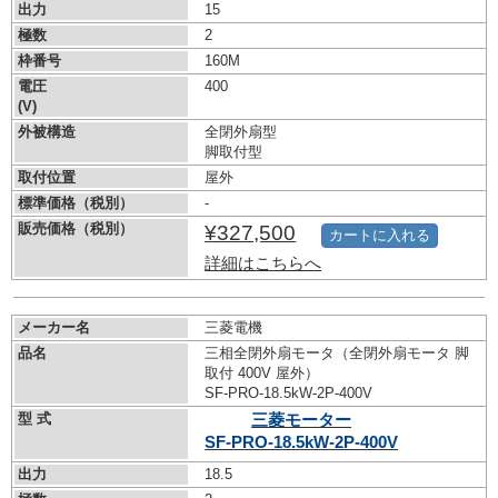
出力
15
極数
2
枠番号
160M
電圧
400
(V)
外被構造
全閉外扇型
脚取付型
取付位置
屋外
標準価格（税別）
-
販売価格（税別）
¥327,500
カートに入れる
詳細はこちらへ
メーカー名
三菱電機
品名
三相全閉外扇モータ（全閉外扇モータ 脚
取付 400V 屋外）
SF-PRO-18.5kW-
2P-400V
型 式
三菱モーター
SF-PRO-18.5kW-
2P-400V
出力
18.5