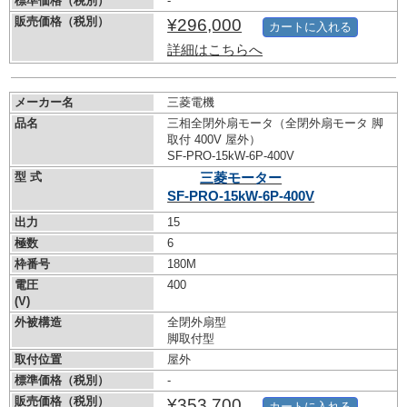
標準価格（税別）
-
販売価格（税別）
¥296,000
カートに入れる
詳細はこちらへ
メーカー名
三菱電機
品名
三相全閉外扇モータ（全閉外扇モータ 脚
取付 400V 屋外）
SF-PRO-15kW-
6P-400V
型 式
三菱モーター
SF-PRO-15kW-
6P-400V
出力
15
極数
6
枠番号
180M
電圧
400
(V)
外被構造
全閉外扇型
脚取付型
取付位置
屋外
標準価格（税別）
-
販売価格（税別）
¥353,700
カートに入れる