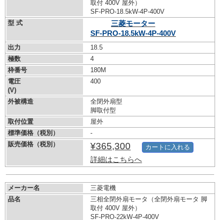
取付 400V 屋外）
SF-PRO-18.5kW-
4P-400V
型 式
三菱モーター
SF-PRO-18.5kW-
4P-400V
出力
18.5
極数
4
枠番号
180M
電圧
400
(V)
外被構造
全閉外扇型
脚取付型
取付位置
屋外
標準価格（税別）
-
販売価格（税別）
¥365,300
カートに入れる
詳細はこちらへ
メーカー名
三菱電機
品名
三相全閉外扇モータ（全閉外扇モータ 脚
取付 400V 屋外）
SF-PRO-22kW-
4P-400V