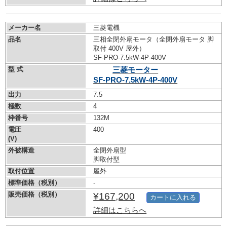
メーカー名
三菱電機
品名
三相全閉外扇モータ（全閉外扇モータ 脚
取付 400V 屋外）
SF-PRO-7.5kW-
4P-400V
型 式
三菱モーター
SF-PRO-7.5kW-
4P-400V
出力
7.5
極数
4
枠番号
132M
電圧
400
(V)
外被構造
全閉外扇型
脚取付型
取付位置
屋外
標準価格（税別）
-
販売価格（税別）
¥167,200
カートに入れる
詳細はこちらへ