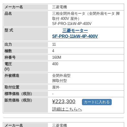
メーカー名
三菱電機
品名
三相全閉外扇モータ（全閉外扇モータ 脚
取付 400V 屋外）
SF-PRO-11kW-
4P-400V
型 式
三菱モーター
SF-PRO-11kW-
4P-400V
出力
11
極数
4
枠番号
160M
電圧
400
(V)
外被構造
全閉外扇型
脚取付型
取付位置
屋外
標準価格（税別）
-
販売価格（税別）
¥223,300
カートに入れる
詳細はこちらへ
メーカー名
三菱電機