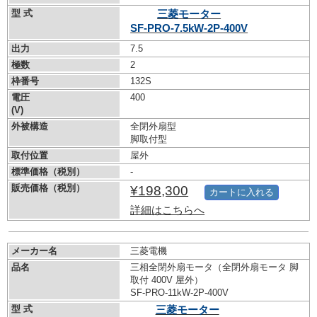
型 式
三菱モーター
SF-PRO-7.5kW-
2P-400V
出力
7.5
極数
2
枠番号
132S
電圧
400
(V)
外被構造
全閉外扇型
脚取付型
取付位置
屋外
標準価格（税別）
-
販売価格（税別）
¥198,300
カートに入れる
詳細はこちらへ
メーカー名
三菱電機
品名
三相全閉外扇モータ（全閉外扇モータ 脚
取付 400V 屋外）
SF-PRO-11kW-
2P-400V
型 式
三菱モーター