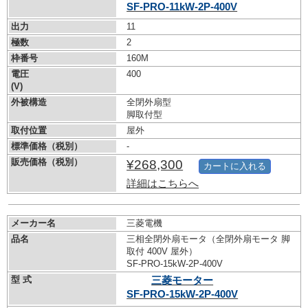
SF-PRO-11kW-
2P-400V
出力
11
極数
2
枠番号
160M
電圧
400
(V)
外被構造
全閉外扇型
脚取付型
取付位置
屋外
標準価格（税別）
-
販売価格（税別）
¥268,300
カートに入れる
詳細はこちらへ
メーカー名
三菱電機
品名
三相全閉外扇モータ（全閉外扇モータ 脚
取付 400V 屋外）
SF-PRO-15kW-
2P-400V
型 式
三菱モーター
SF-PRO-15kW-
2P-400V