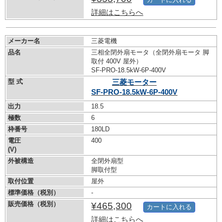
詳細はこちらへ
メーカー名
三菱電機
品名
三相全閉外扇モータ（全閉外扇モータ 脚
取付 400V 屋外）
SF-PRO-18.5kW-
6P-400V
型 式
三菱モーター
SF-PRO-18.5kW-
6P-400V
出力
18.5
極数
6
枠番号
180LD
電圧
400
(V)
外被構造
全閉外扇型
脚取付型
取付位置
屋外
標準価格（税別）
-
販売価格（税別）
¥465,300
カートに入れる
詳細はこちらへ