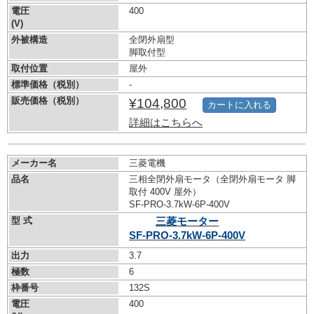
電圧
400
(V)
外被構造
全閉外扇型
脚取付型
取付位置
屋外
標準価格（税別）
-
販売価格（税別）
¥104,800
カートに入れる
詳細はこちらへ
メーカー名
三菱電機
品名
三相全閉外扇モータ（全閉外扇モータ 脚
取付 400V 屋外）
SF-PRO-3.7kW-
6P-400V
型 式
三菱モーター
SF-PRO-3.7kW-
6P-400V
出力
3.7
極数
6
枠番号
132S
電圧
400