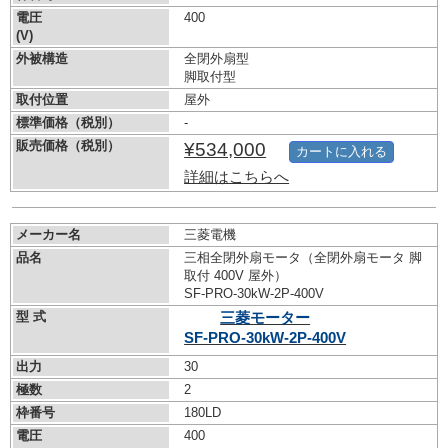
電圧
400
(V)
外被構造
全閉外扇型
脚取付型
取付位置
屋外
標準価格（税別）
-
販売価格（税別）
¥534,000
カートに入れる
詳細はこちらへ
メーカー名
三菱電機
品名
三相全閉外扇モータ（全閉外扇モータ 脚
取付 400V 屋外）
SF-PRO-30kW-
2P-400V
型 式
三菱モーター
SF-PRO-30kW-
2P-400V
出力
30
極数
2
枠番号
180LD
電圧
400