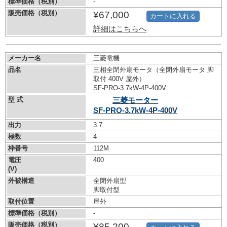
標準価格（税別）
-
販売価格（税別）
¥67,000
カートに入れる
詳細はこちらへ
メーカー名
三菱電機
品名
三相全閉外扇モータ（全閉外扇モータ 脚
取付 400V 屋外）
SF-PRO-3.7kW-
4P-400V
型 式
三菱モーター
SF-PRO-3.7kW-
4P-400V
出力
3.7
極数
4
枠番号
112M
電圧
400
(V)
外被構造
全閉外扇型
脚取付型
取付位置
屋外
標準価格（税別）
-
販売価格（税別）
¥85,200