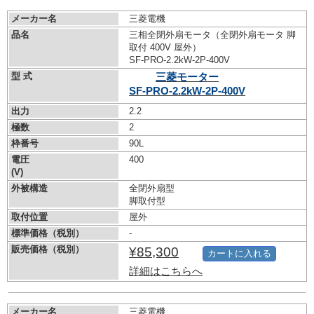
メーカー名
三菱電機
品名
三相全閉外扇モータ（全閉外扇モータ 脚
取付 400V 屋外）
SF-PRO-2.2kW-
2P-400V
型 式
三菱モーター
SF-PRO-2.2kW-
2P-400V
出力
2.2
極数
2
枠番号
90L
電圧
400
(V)
外被構造
全閉外扇型
脚取付型
取付位置
屋外
標準価格（税別）
-
販売価格（税別）
¥85,300
カートに入れる
詳細はこちらへ
メーカー名
三菱電機