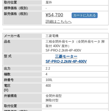
取付位置
屋外
標準価格（税別）
-
販売価格（税別）
¥54,700
カートに入れる
詳細はこちらへ
メーカー名
三菱電機
品名
三相全閉外扇モータ（全閉外扇モータ 脚
取付 400V 屋外）
SF-PRO-2.2kW-
4P-400V
型 式
三菱モーター
SF-PRO-2.2kW-
4P-400V
出力
2.2
極数
4
枠番号
100L
電圧
400
(V)
外被構造
全閉外扇型
脚取付型
取付位置
屋外