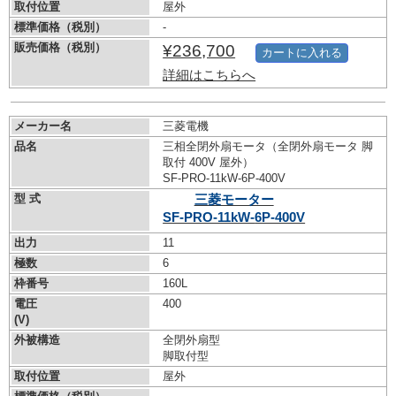
取付位置
屋外
標準価格（税別）
-
販売価格（税別）
¥236,700
カートに入れる
詳細はこちらへ
メーカー名
三菱電機
品名
三相全閉外扇モータ（全閉外扇モータ 脚
取付 400V 屋外）
SF-PRO-11kW-
6P-400V
型 式
三菱モーター
SF-PRO-11kW-
6P-400V
出力
11
極数
6
枠番号
160L
電圧
400
(V)
外被構造
全閉外扇型
脚取付型
取付位置
屋外