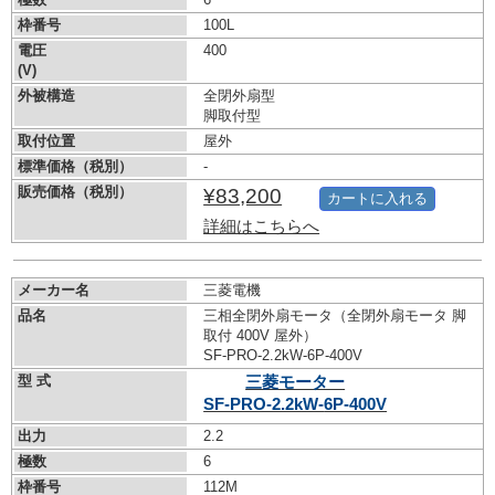
枠番号
100L
電圧
400
(V)
外被構造
全閉外扇型
脚取付型
取付位置
屋外
標準価格（税別）
-
販売価格（税別）
¥83,200
カートに入れる
詳細はこちらへ
メーカー名
三菱電機
品名
三相全閉外扇モータ（全閉外扇モータ 脚
取付 400V 屋外）
SF-PRO-2.2kW-
6P-400V
型 式
三菱モーター
SF-PRO-2.2kW-
6P-400V
出力
2.2
極数
6
枠番号
112M