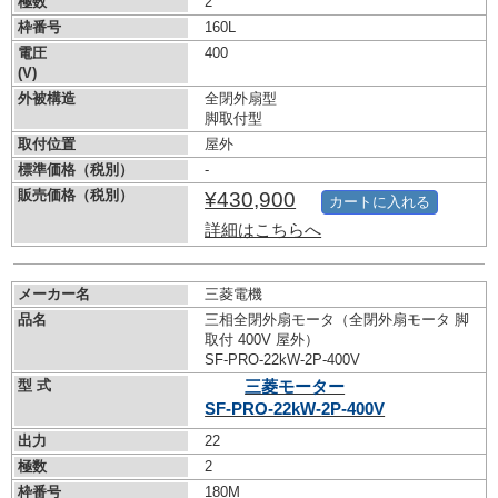
極数
2
枠番号
160L
電圧
400
(V)
外被構造
全閉外扇型
脚取付型
取付位置
屋外
標準価格（税別）
-
販売価格（税別）
¥430,900
カートに入れる
詳細はこちらへ
メーカー名
三菱電機
品名
三相全閉外扇モータ（全閉外扇モータ 脚
取付 400V 屋外）
SF-PRO-22kW-
2P-400V
型 式
三菱モーター
SF-PRO-22kW-
2P-400V
出力
22
極数
2
枠番号
180M