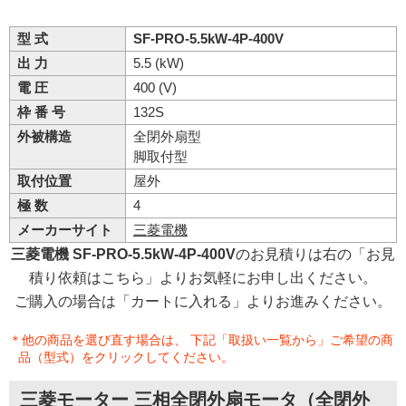
型 式
SF-PRO-5.5kW-4P-400V
出 力
5.5 (kW)
電 圧
400 (V)
枠 番 号
132S
外被構造
全閉外扇型
脚取付型
取付位置
屋外
極 数
4
メーカーサイト
三菱電機
三菱電機 SF-PRO-5.5kW-4P-400V
のお見積りは右の「お見
積り依頼はこちら」よりお気軽にお申し出ください。
ご購入の場合は「カートに入れる」よりお進みください。
＊他の商品を選び直す場合は、 下記「取扱い一覧から」ご希望の商
品（型式）をクリックしてください。
三菱モーター 三相全閉外扇モータ（全閉外