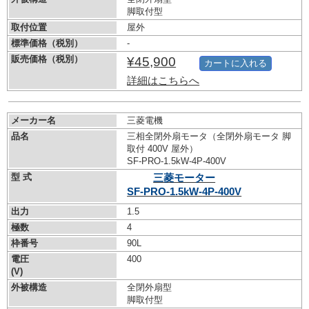
脚取付型
取付位置
屋外
標準価格（税別）
-
販売価格（税別）
¥45,900
カートに入れる
詳細はこちらへ
メーカー名
三菱電機
品名
三相全閉外扇モータ（全閉外扇モータ 脚
取付 400V 屋外）
SF-PRO-1.5kW-
4P-400V
型 式
三菱モーター
SF-PRO-1.5kW-
4P-400V
出力
1.5
極数
4
枠番号
90L
電圧
400
(V)
外被構造
全閉外扇型
脚取付型