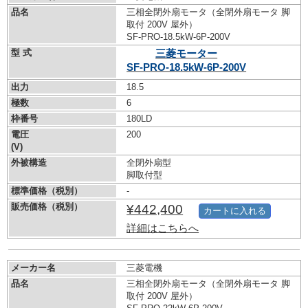
品名
三相全閉外扇モータ（全閉外扇モータ 脚
取付 200V 屋外）
SF-PRO-18.5kW-
6P-200V
型 式
三菱モーター
SF-PRO-18.5kW-
6P-200V
出力
18.5
極数
6
枠番号
180LD
電圧
200
(V)
外被構造
全閉外扇型
脚取付型
標準価格（税別）
-
販売価格（税別）
¥442,400
カートに入れる
詳細はこちらへ
メーカー名
三菱電機
品名
三相全閉外扇モータ（全閉外扇モータ 脚
取付 200V 屋外）