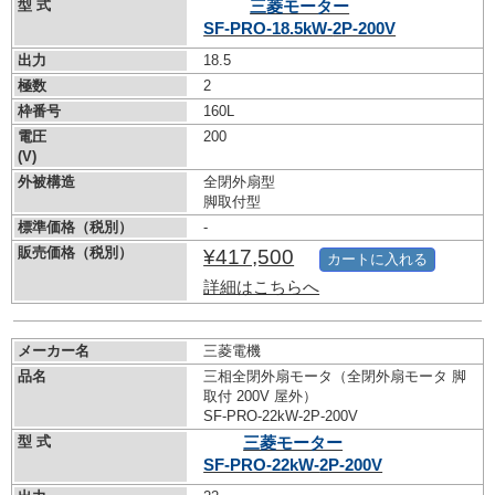
型 式
三菱モーター
SF-PRO-18.5kW-
2P-200V
出力
18.5
極数
2
枠番号
160L
電圧
200
(V)
外被構造
全閉外扇型
脚取付型
標準価格（税別）
-
販売価格（税別）
¥417,500
カートに入れる
詳細はこちらへ
メーカー名
三菱電機
品名
三相全閉外扇モータ（全閉外扇モータ 脚
取付 200V 屋外）
SF-PRO-22kW-
2P-200V
型 式
三菱モーター
SF-PRO-22kW-
2P-200V