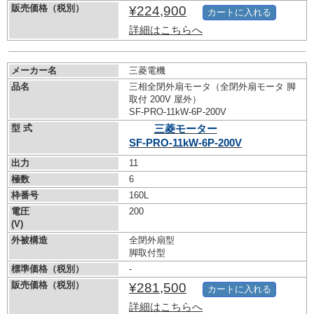
販売価格（税別）
¥224,900
カートに入れる
詳細はこちらへ
メーカー名
三菱電機
品名
三相全閉外扇モータ（全閉外扇モータ 脚
取付 200V 屋外）
SF-PRO-11kW-
6P-200V
型 式
三菱モーター
SF-PRO-11kW-
6P-200V
出力
11
極数
6
枠番号
160L
電圧
200
(V)
外被構造
全閉外扇型
脚取付型
標準価格（税別）
-
販売価格（税別）
¥281,500
カートに入れる
詳細はこちらへ