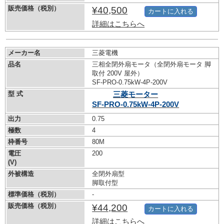
販売価格（税別）
¥40,500
カートに入れる
詳細はこちらへ
メーカー名
三菱電機
品名
三相全閉外扇モータ（全閉外扇モータ 脚
取付 200V 屋外）
SF-PRO-0.75kW-
4P-200V
型 式
三菱モーター
SF-PRO-0.75kW-
4P-200V
出力
0.75
極数
4
枠番号
80M
電圧
200
(V)
外被構造
全閉外扇型
脚取付型
標準価格（税別）
-
販売価格（税別）
¥44,200
カートに入れる
詳細はこちらへ