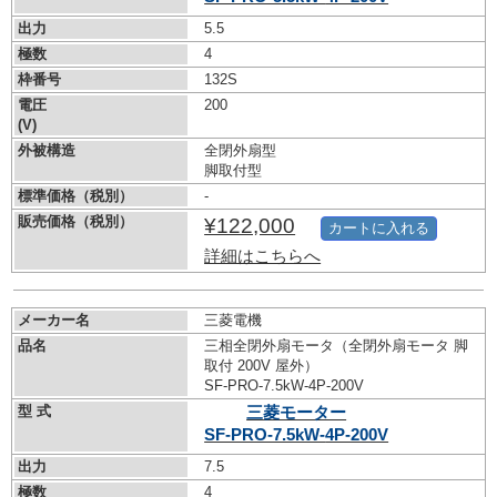
出力
5.5
極数
4
枠番号
132S
電圧
200
(V)
外被構造
全閉外扇型
脚取付型
標準価格（税別）
-
販売価格（税別）
¥122,000
カートに入れる
詳細はこちらへ
メーカー名
三菱電機
品名
三相全閉外扇モータ（全閉外扇モータ 脚
取付 200V 屋外）
SF-PRO-7.5kW-
4P-200V
型 式
三菱モーター
SF-PRO-7.5kW-
4P-200V
出力
7.5
極数
4