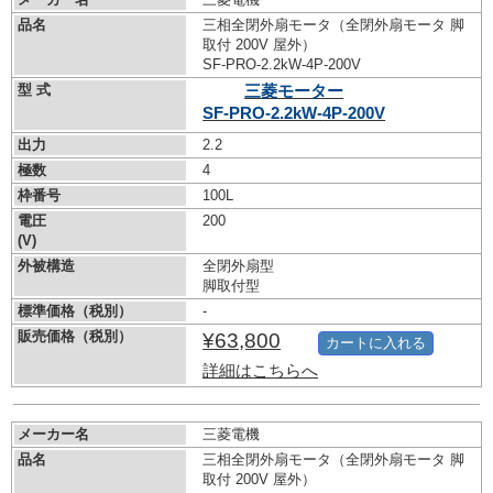
品名
三相全閉外扇モータ（全閉外扇モータ 脚
取付 200V 屋外）
SF-PRO-2.2kW-
4P-200V
型 式
三菱モーター
SF-PRO-2.2kW-
4P-200V
出力
2.2
極数
4
枠番号
100L
電圧
200
(V)
外被構造
全閉外扇型
脚取付型
標準価格（税別）
-
販売価格（税別）
¥63,800
カートに入れる
詳細はこちらへ
メーカー名
三菱電機
品名
三相全閉外扇モータ（全閉外扇モータ 脚
取付 200V 屋外）