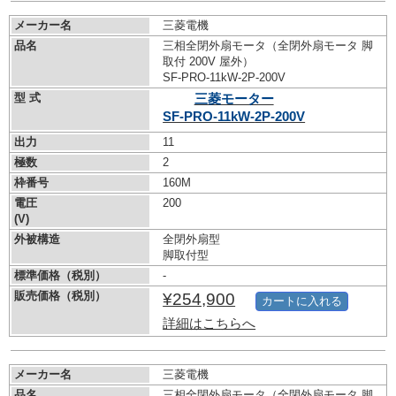
メーカー名
三菱電機
品名
三相全閉外扇モータ（全閉外扇モータ 脚
取付 200V 屋外）
SF-PRO-11kW-
2P-200V
型 式
三菱モーター
SF-PRO-11kW-
2P-200V
出力
11
極数
2
枠番号
160M
電圧
200
(V)
外被構造
全閉外扇型
脚取付型
標準価格（税別）
-
販売価格（税別）
¥254,900
カートに入れる
詳細はこちらへ
メーカー名
三菱電機
品名
三相全閉外扇モータ（全閉外扇モータ 脚