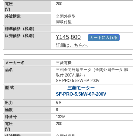
電圧
200
(V)
外被構造
全閉外扇型
脚取付型
標準価格（税別）
-
販売価格（税別）
¥145,800
カートに入れる
詳細はこちらへ
メーカー名
三菱電機
品名
三相全閉外扇モータ（全閉外扇モータ 脚
取付 200V 屋外）
SF-PRO-5.5kW-
6P-200V
型 式
三菱モーター
SF-PRO-5.5kW-
6P-200V
出力
5.5
極数
6
枠番号
132M
電圧
200
(V)