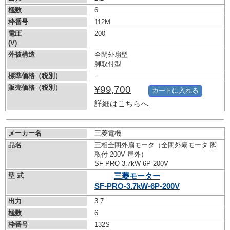
極数
6
枠番号
112M
電圧
200
(V)
外被構造
全閉外扇型
脚取付型
標準価格（税別）
-
販売価格（税別）
¥99,700
カートに入れる
詳細はこちらへ
メーカー名
三菱電機
品名
三相全閉外扇モータ（全閉外扇モータ 脚
取付 200V 屋外）
SF-PRO-3.7kW-
6P-200V
型 式
三菱モーター
SF-PRO-3.7kW-
6P-200V
出力
3.7
極数
6
枠番号
132S