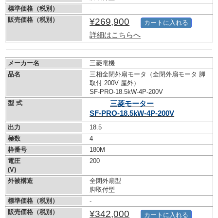
標準価格（税別）
-
販売価格（税別）
¥269,900
カートに入れる
詳細はこちらへ
メーカー名
三菱電機
品名
三相全閉外扇モータ（全閉外扇モータ 脚
取付 200V 屋外）
SF-PRO-18.5kW-
4P-200V
型 式
三菱モーター
SF-PRO-18.5kW-
4P-200V
出力
18.5
極数
4
枠番号
180M
電圧
200
(V)
外被構造
全閉外扇型
脚取付型
標準価格（税別）
-
販売価格（税別）
¥342,000
カートに入れる