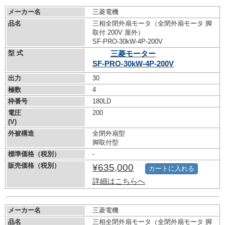
メーカー名
三菱電機
品名
三相全閉外扇モータ（全閉外扇モータ 脚
取付 200V 屋外）
SF-PRO-30kW-
4P-200V
型 式
三菱モーター
SF-PRO-30kW-
4P-200V
出力
30
極数
4
枠番号
180LD
電圧
200
(V)
外被構造
全閉外扇型
脚取付型
標準価格（税別）
-
販売価格（税別）
¥635,000
カートに入れる
詳細はこちらへ
メーカー名
三菱電機
品名
三相全閉外扇モータ（全閉外扇モータ 脚