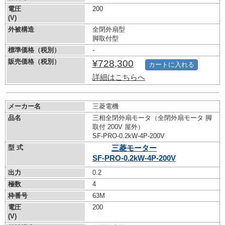
電圧
200
(V)
外被構造
全閉外扇型
脚取付型
標準価格（税別）
-
販売価格（税別）
¥728,300
カートに入れる
詳細はこちらへ
メーカー名
三菱電機
品名
三相全閉外扇モータ（全閉外扇モータ 脚
取付 200V 屋外）
SF-PRO-0.2kW-
4P-200V
型 式
三菱モーター
SF-PRO-0.2kW-
4P-200V
出力
0.2
極数
4
枠番号
63M
電圧
200
(V)