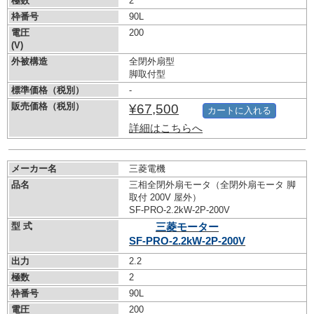
極数
2
枠番号
90L
電圧
200
(V)
外被構造
全閉外扇型
脚取付型
標準価格（税別）
-
販売価格（税別）
¥67,500
カートに入れる
詳細はこちらへ
メーカー名
三菱電機
品名
三相全閉外扇モータ（全閉外扇モータ 脚
取付 200V 屋外）
SF-PRO-2.2kW-
2P-200V
型 式
三菱モーター
SF-PRO-2.2kW-
2P-200V
出力
2.2
極数
2
枠番号
90L
電圧
200