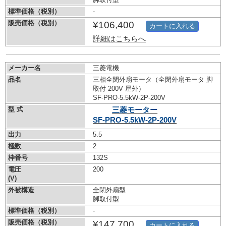
標準価格（税別）
-
販売価格（税別）
¥106,400
カートに入れる
詳細はこちらへ
メーカー名
三菱電機
品名
三相全閉外扇モータ（全閉外扇モータ 脚
取付 200V 屋外）
SF-PRO-5.5kW-
2P-200V
型 式
三菱モーター
SF-PRO-5.5kW-
2P-200V
出力
5.5
極数
2
枠番号
132S
電圧
200
(V)
外被構造
全閉外扇型
脚取付型
標準価格（税別）
-
販売価格（税別）
¥147,700
カートに入れる