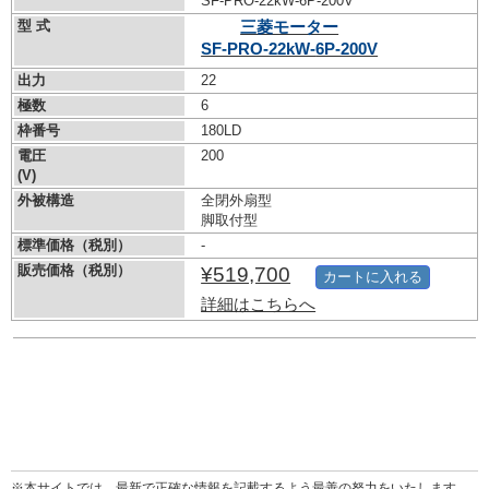
SF-PRO-22kW-
6P-200V
型 式
三菱モーター
SF-PRO-22kW-
6P-200V
出力
22
極数
6
枠番号
180LD
電圧
200
(V)
外被構造
全閉外扇型
脚取付型
標準価格（税別）
-
販売価格（税別）
¥519,700
カートに入れる
詳細はこちらへ
※本サイトでは、最新で正確な情報を記載するよう最善の努力をいたします