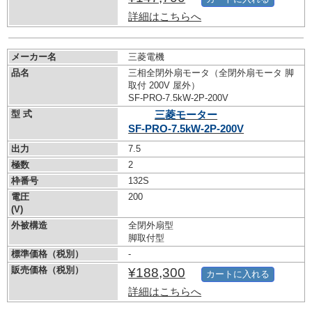
詳細はこちらへ
メーカー名
三菱電機
品名
三相全閉外扇モータ（全閉外扇モータ 脚
取付 200V 屋外）
SF-PRO-7.5kW-
2P-200V
型 式
三菱モーター
SF-PRO-7.5kW-
2P-200V
出力
7.5
極数
2
枠番号
132S
電圧
200
(V)
外被構造
全閉外扇型
脚取付型
標準価格（税別）
-
販売価格（税別）
¥188,300
カートに入れる
詳細はこちらへ