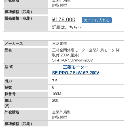
外被構造
全閉外扇型
脚取付型
標準価格（税別）
-
販売価格（税別）
¥176,000
カートに入れる
詳細はこちらへ
メーカー名
三菱電機
品名
三相全閉外扇モータ（全閉外扇モータ 脚
取付 200V 屋外）
SF-PRO-7.5kW-
6P-200V
型 式
三菱モーター
SF-PRO-7.5kW-
6P-200V
出力
7.5
極数
6
枠番号
160M
電圧
200
(V)
外被構造
全閉外扇型
脚取付型
標準価格（税別）
-