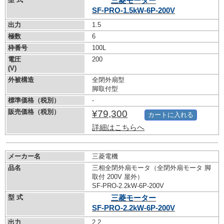
三菱モーター
SF-PRO-1.5kW-
6P-200V
出力
1.5
極数
6
枠番号
100L
電圧
200
(V)
外被構造
全閉外扇型
脚取付型
標準価格（税別）
-
販売価格（税別）
¥79,300
カートに入れる
詳細はこちらへ
メーカー名
三菱電機
品名
三相全閉外扇モータ（全閉外扇モータ 脚
取付 200V 屋外）
SF-PRO-2.2kW-
6P-200V
型 式
三菱モーター
SF-PRO-2.2kW-
6P-200V
出力
2.2