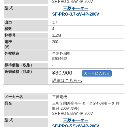
SF-PRO-3.7kW-
4P-200V
型 式
三菱モーター
SF-PRO-3.7kW-
4P-200V
出力
3.7
極数
4
枠番号
112M
電圧
200
(V)
外被構造
全閉外扇型
脚取付型
標準価格（税別）
-
販売価格（税別）
¥80,900
カートに入れる
詳細はこちらへ
メーカー名
三菱電機
品名
三相全閉外扇モータ（全閉外扇モータ 脚
取付 200V 屋外）
SF-PRO-5.5kW-
4P-200V
型 式
三菱モーター
SF-PRO-5.5kW-
4P-200V