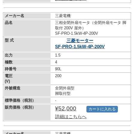
メーカー名
三菱電機
品名
三相全閉外扇モータ（全閉外扇モータ 脚
取付 200V 屋外）
SF-PRO-1.5kW-
4P-200V
型 式
三菱モーター
SF-PRO-1.5kW-
4P-200V
出力
1.5
極数
4
枠番号
90L
電圧
200
(V)
外被構造
全閉外扇型
脚取付型
標準価格（税別）
-
販売価格（税別）
¥52,000
カートに入れる
詳細はこちらへ
メーカー名
三菱電機