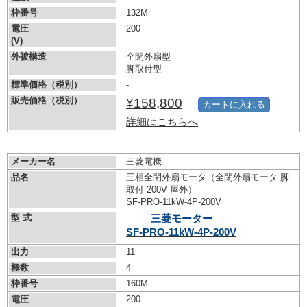
枠番号
132M
電圧
200
(V)
外被構造
全閉外扇型
脚取付型
標準価格（税別）
-
販売価格（税別）
¥158,800
カートに入れる
詳細はこちらへ
メーカー名
三菱電機
品名
三相全閉外扇モータ（全閉外扇モータ 脚
取付 200V 屋外）
SF-PRO-11kW-
4P-200V
型 式
三菱モーター
SF-PRO-11kW-
4P-200V
出力
11
極数
4
枠番号
160M
電圧
200