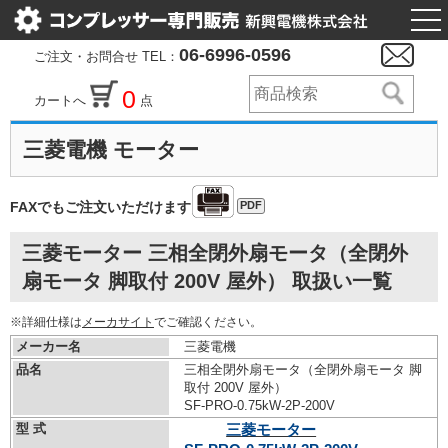
togg
nav
06-6996-0596
ご注文・お問合せ TEL：
0
カートへ
点
三菱電機 モーター
PDF
FAXでもご注文いただけます
三菱モーター 三相全閉外扇モータ（全閉外
扇モータ 脚取付 200V 屋外） 取扱い一覧
※詳細仕様は
メーカサイト
でご確認ください。
メーカー名
三菱電機
品名
三相全閉外扇モータ（全閉外扇モータ 脚
取付 200V 屋外）
SF-PRO-0.75kW-
2P-200V
型 式
三菱モーター