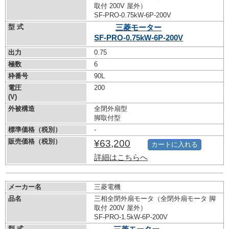
取付 200V 屋外）
SF-PRO-0.75kW-
6P-200V
型 式
三菱モーター
SF-PRO-0.75kW-
6P-200V
出力
0.75
極数
6
枠番号
90L
電圧
200
(V)
外被構造
全閉外扇型
脚取付型
標準価格（税別）
-
販売価格（税別）
¥63,200
カートに入れる
詳細はこちらへ
メーカー名
三菱電機
品名
三相全閉外扇モータ（全閉外扇モータ 脚
取付 200V 屋外）
SF-PRO-1.5kW-
6P-200V
型 式