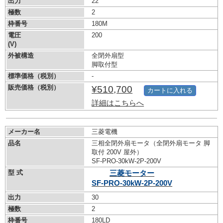
出力
22
極数
2
枠番号
180M
電圧
200
(V)
外被構造
全閉外扇型
脚取付型
標準価格（税別）
-
販売価格（税別）
¥510,700
カートに入れる
詳細はこちらへ
メーカー名
三菱電機
品名
三相全閉外扇モータ（全閉外扇モータ 脚
取付 200V 屋外）
SF-PRO-30kW-
2P-200V
型 式
三菱モーター
SF-PRO-30kW-
2P-200V
出力
30
極数
2
枠番号
180LD