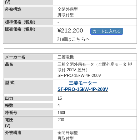
(V)
外被構造
全閉外扇型
脚取付型
標準価格（税別）
-
販売価格（税別）
¥212,200
カートに入れる
詳細はこちらへ
メーカー名
三菱電機
品名
三相全閉外扇モータ（全閉外扇モータ 脚
取付 200V 屋外）
SF-PRO-15kW-
4P-200V
型 式
三菱モーター
SF-PRO-15kW-
4P-200V
出力
15
極数
4
枠番号
160L
電圧
200
(V)
外被構造
全閉外扇型
脚取付型