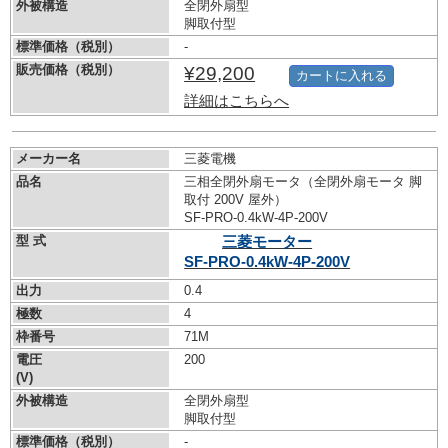
外被構造
全閉外扇型
脚取付型
標準価格（税別）
-
販売価格（税別）
¥29,200
カートに入れる
詳細はこちらへ
メーカー名
三菱電機
品名
三相全閉外扇モータ（全閉外扇モータ 脚
取付 200V 屋外）
SF-PRO-0.4kW-
4P-200V
型 式
三菱モーター
SF-PRO-0.4kW-
4P-200V
出力
0.4
極数
4
枠番号
71M
電圧
200
(V)
外被構造
全閉外扇型
脚取付型
標準価格（税別）
-