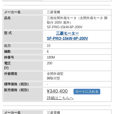
メーカー名
三菱電機
品名
三相全閉外扇モータ（全閉外扇モータ 脚
取付 200V 屋外）
SF-PRO-15kW-
6P-200V
型 式
三菱モーター
SF-PRO-15kW-
6P-200V
出力
15
極数
6
枠番号
180M
電圧
200
(V)
外被構造
全閉外扇型
脚取付型
標準価格（税別）
-
販売価格（税別）
¥340,400
カートに入れる
詳細はこちらへ
メーカー名
三菱電機