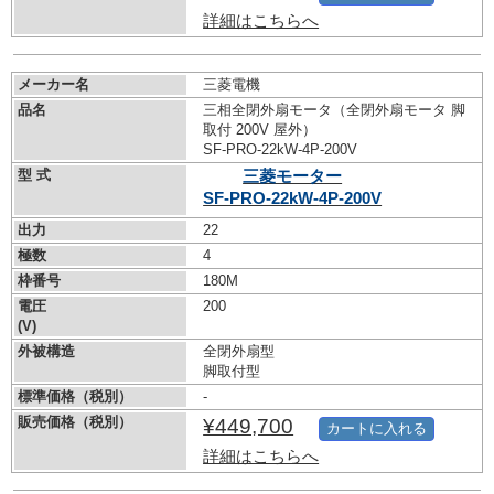
詳細はこちらへ
メーカー名
三菱電機
品名
三相全閉外扇モータ（全閉外扇モータ 脚
取付 200V 屋外）
SF-PRO-22kW-
4P-200V
型 式
三菱モーター
SF-PRO-22kW-
4P-200V
出力
22
極数
4
枠番号
180M
電圧
200
(V)
外被構造
全閉外扇型
脚取付型
標準価格（税別）
-
販売価格（税別）
¥449,700
カートに入れる
詳細はこちらへ