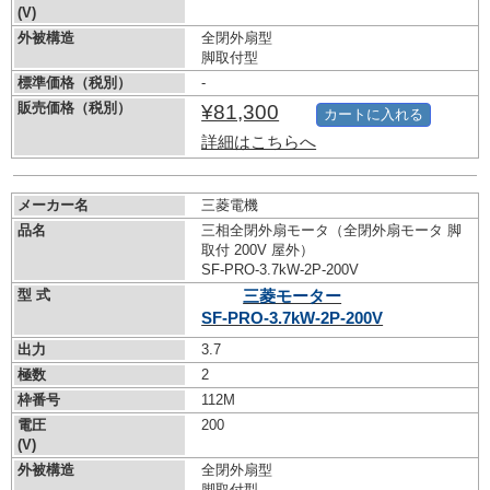
(V)
外被構造
全閉外扇型
脚取付型
標準価格（税別）
-
販売価格（税別）
¥81,300
カートに入れる
詳細はこちらへ
メーカー名
三菱電機
品名
三相全閉外扇モータ（全閉外扇モータ 脚
取付 200V 屋外）
SF-PRO-3.7kW-
2P-200V
型 式
三菱モーター
SF-PRO-3.7kW-
2P-200V
出力
3.7
極数
2
枠番号
112M
電圧
200
(V)
外被構造
全閉外扇型
脚取付型