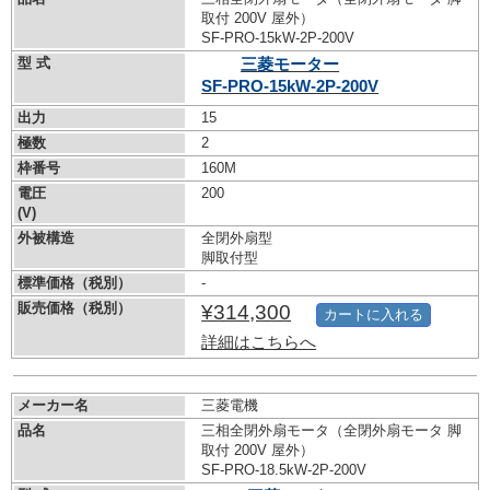
取付 200V 屋外）
SF-PRO-15kW-
2P-200V
型 式
三菱モーター
SF-PRO-15kW-
2P-200V
出力
15
極数
2
枠番号
160M
電圧
200
(V)
外被構造
全閉外扇型
脚取付型
標準価格（税別）
-
販売価格（税別）
¥314,300
カートに入れる
詳細はこちらへ
メーカー名
三菱電機
品名
三相全閉外扇モータ（全閉外扇モータ 脚
取付 200V 屋外）
SF-PRO-18.5kW-
2P-200V