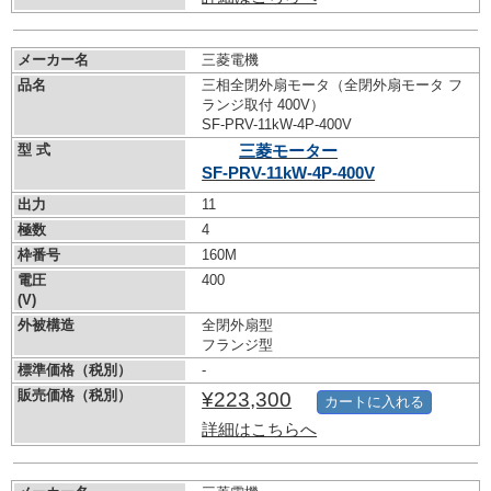
メーカー名
三菱電機
品名
三相全閉外扇モータ（全閉外扇モータ フ
ランジ取付 400V）
SF-PRV-11kW-
4P-400V
型 式
三菱モーター
SF-PRV-11kW-
4P-400V
出力
11
極数
4
枠番号
160M
電圧
400
(V)
外被構造
全閉外扇型
フランジ型
標準価格（税別）
-
販売価格（税別）
¥223,300
カートに入れる
詳細はこちらへ