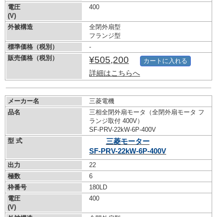
電圧
400
(V)
外被構造
全閉外扇型
フランジ型
標準価格（税別）
-
販売価格（税別）
¥505,200
カートに入れる
詳細はこちらへ
メーカー名
三菱電機
品名
三相全閉外扇モータ（全閉外扇モータ フ
ランジ取付 400V）
SF-PRV-22kW-
6P-400V
型 式
三菱モーター
SF-PRV-22kW-
6P-400V
出力
22
極数
6
枠番号
180LD
電圧
400
(V)