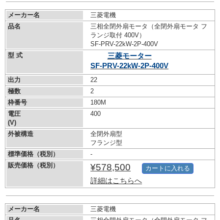
メーカー名
三菱電機
品名
三相全閉外扇モータ（全閉外扇モータ フ
ランジ取付 400V）
SF-PRV-22kW-
2P-400V
型 式
三菱モーター
SF-PRV-22kW-
2P-400V
出力
22
極数
2
枠番号
180M
電圧
400
(V)
外被構造
全閉外扇型
フランジ型
標準価格（税別）
-
販売価格（税別）
¥578,500
カートに入れる
詳細はこちらへ
メーカー名
三菱電機