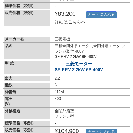
標準価格（税別）
-
販売価格（税別）
¥83,200
カートに入れる
詳細はこちらへ
メーカー名
三菱電機
品名
三相全閉外扇モータ（全閉外扇モータ フ
ランジ取付 400V）
SF-PRV-2.2kW-
6P-400V
型 式
三菱モーター
SF-PRV-2.2kW-
6P-400V
出力
2.2
極数
6
枠番号
112M
電圧
400
(V)
外被構造
全閉外扇型
フランジ型
標準価格（税別）
-
販売価格（税別）
¥104,900
カートに入れる