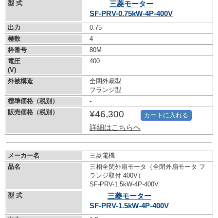
型 式
三菱モーター
SF-PRV-0.75kW-
4P-400V
出力
0.75
極数
4
枠番号
80M
電圧
400
(V)
外被構造
全閉外扇型
フランジ型
標準価格（税別）
-
販売価格（税別）
¥46,300
カートに入れる
詳細はこちらへ
メーカー名
三菱電機
品名
三相全閉外扇モータ（全閉外扇モータ フ
ランジ取付 400V）
SF-PRV-1.5kW-
4P-400V
型 式
三菱モーター
SF-PRV-1.5kW-
4P-400V