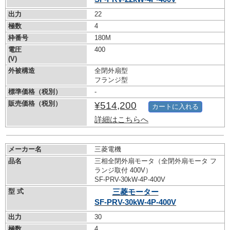
出力
22
極数
4
枠番号
180M
電圧
400
(V)
外被構造
全閉外扇型
フランジ型
標準価格（税別）
-
販売価格（税別）
¥514,200
カートに入れる
詳細はこちらへ
メーカー名
三菱電機
品名
三相全閉外扇モータ（全閉外扇モータ フ
ランジ取付 400V）
SF-PRV-30kW-
4P-400V
型 式
三菱モーター
SF-PRV-30kW-
4P-400V
出力
30
極数
4