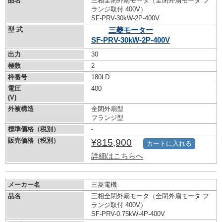
品名
三相全閉外扇モータ（全閉外扇モータ フ
ランジ取付 400V）
SF-PRV-30kW-
2P-400V
型 式
三菱モーター
SF-PRV-30kW-
2P-400V
出力
30
極数
2
枠番号
180LD
電圧
400
(V)
外被構造
全閉外扇型
フランジ型
標準価格（税別）
-
販売価格（税別）
¥815,900
カートに入れる
詳細はこちらへ
メーカー名
三菱電機
品名
三相全閉外扇モータ（全閉外扇モータ フ
ランジ取付 400V）
SF-PRV-0.75kW-
4P-400V