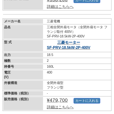
カートに入れる
詳細はこちらへ
メーカー名
三菱電機
品名
三相全閉外扇モータ（全閉外扇モータ フ
ランジ取付 400V）
SF-PRV-18.5kW-
2P-400V
型 式
三菱モーター
SF-PRV-18.5kW-
2P-400V
出力
18.5
極数
2
枠番号
160L
電圧
400
(V)
外被構造
全閉外扇型
フランジ型
標準価格（税別）
-
販売価格（税別）
¥479,700
カートに入れる
詳細はこちらへ