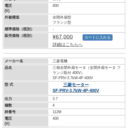
電圧
400
(V)
外被構造
全閉外扇型
フランジ型
標準価格（税別）
-
販売価格（税別）
¥67,000
カートに入れる
詳細はこちらへ
メーカー名
三菱電機
品名
三相全閉外扇モータ（全閉外扇モータ フ
ランジ取付 400V）
SF-PRV-3.7kW-
4P-400V
型 式
三菱モーター
SF-PRV-3.7kW-
4P-400V
出力
3.7
極数
4
枠番号
112M
電圧
400
(V)