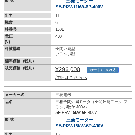
型 式
三菱モーター
SF-PRV-11kW-
6P-400V
出力
11
極数
6
枠番号
160L
電圧
400
(V)
外被構造
全閉外扇型
フランジ型
標準価格（税別）
-
販売価格（税別）
¥296,000
カートに入れる
詳細はこちらへ
メーカー名
三菱電機
品名
三相全閉外扇モータ（全閉外扇モータ フ
ランジ取付 400V）
SF-PRV-15kW-
6P-400V
型 式
三菱モーター
SF-PRV-15kW-
6P-400V
出力
15