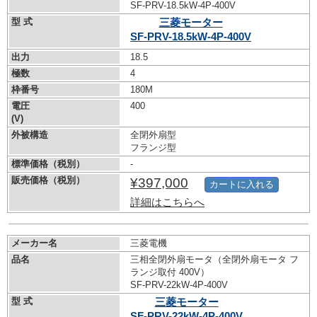
SF-PRV-18.5kW-
4P-400V
型 式
三菱モーター
SF-PRV-18.5kW-
4P-400V
出力
18.5
極数
4
枠番号
180M
電圧
400
(V)
外被構造
全閉外扇型
フランジ型
標準価格（税別）
-
販売価格（税別）
¥397,000
カートに入れる
詳細はこちらへ
メーカー名
三菱電機
品名
三相全閉外扇モータ（全閉外扇モータ フ
ランジ取付 400V）
SF-PRV-22kW-
4P-400V
型 式
三菱モーター
SF-PRV-22kW-
4P-400V