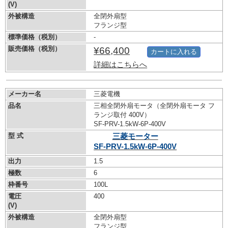
(V)
外被構造
全閉外扇型
フランジ型
標準価格（税別）
-
販売価格（税別）
¥66,400
カートに入れる
詳細はこちらへ
メーカー名
三菱電機
品名
三相全閉外扇モータ（全閉外扇モータ フ
ランジ取付 400V）
SF-PRV-1.5kW-
6P-400V
型 式
三菱モーター
SF-PRV-1.5kW-
6P-400V
出力
1.5
極数
6
枠番号
100L
電圧
400
(V)
外被構造
全閉外扇型
フランジ型