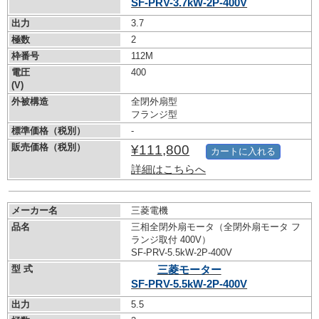
SF-PRV-3.7kW-
2P-400V
出力
3.7
極数
2
枠番号
112M
電圧
400
(V)
外被構造
全閉外扇型
フランジ型
標準価格（税別）
-
販売価格（税別）
¥111,800
カートに入れる
詳細はこちらへ
メーカー名
三菱電機
品名
三相全閉外扇モータ（全閉外扇モータ フ
ランジ取付 400V）
SF-PRV-5.5kW-
2P-400V
型 式
三菱モーター
SF-PRV-5.5kW-
2P-400V
出力
5.5