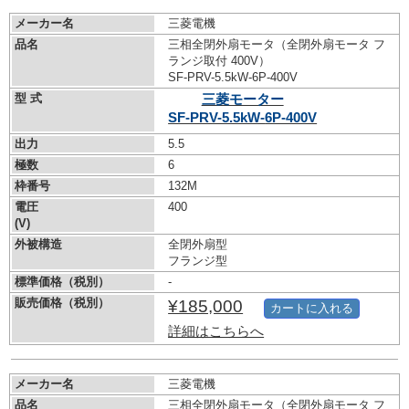
メーカー名
三菱電機
品名
三相全閉外扇モータ（全閉外扇モータ フ
ランジ取付 400V）
SF-PRV-5.5kW-
6P-400V
型 式
三菱モーター
SF-PRV-5.5kW-
6P-400V
出力
5.5
極数
6
枠番号
132M
電圧
400
(V)
外被構造
全閉外扇型
フランジ型
標準価格（税別）
-
販売価格（税別）
¥185,000
カートに入れる
詳細はこちらへ
メーカー名
三菱電機
品名
三相全閉外扇モータ（全閉外扇モータ フ