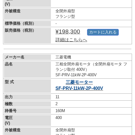
(V)
外被構造
全閉外扇型
フランジ型
標準価格（税別）
-
販売価格（税別）
¥198,300
カートに入れる
詳細はこちらへ
メーカー名
三菱電機
品名
三相全閉外扇モータ（全閉外扇モータ フ
ランジ取付 400V）
SF-PRV-11kW-
2P-400V
型 式
三菱モーター
SF-PRV-11kW-
2P-400V
出力
11
極数
2
枠番号
160M
電圧
400
(V)
外被構造
全閉外扇型