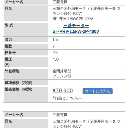
メーカー名
三菱電機
品名
三相全閉外扇モータ（全閉外扇モータ フ
ランジ取付 400V）
SF-PRV-1.5kW-
2P-400V
型 式
三菱モーター
SF-PRV-1.5kW-
2P-400V
出力
1.5
極数
2
枠番号
90L
電圧
400
(V)
外被構造
全閉外扇型
フランジ型
標準価格（税別）
-
販売価格（税別）
¥70,900
カートに入れる
詳細はこちらへ
メーカー名
三菱電機
品名
三相全閉外扇モータ（全閉外扇モータ フ
ランジ取付 400V）