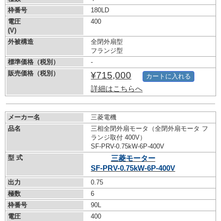
枠番号
180LD
電圧
400
(V)
外被構造
全閉外扇型
フランジ型
標準価格（税別）
-
販売価格（税別）
¥715,000
カートに入れる
詳細はこちらへ
メーカー名
三菱電機
品名
三相全閉外扇モータ（全閉外扇モータ フ
ランジ取付 400V）
SF-PRV-0.75kW-
6P-400V
型 式
三菱モーター
SF-PRV-0.75kW-
6P-400V
出力
0.75
極数
6
枠番号
90L
電圧
400