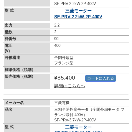
SF-PRV-2.2kW-
2P-400V
型 式
三菱モーター
SF-PRV-2.2kW-
2P-400V
出力
2.2
極数
2
枠番号
90L
電圧
400
(V)
外被構造
全閉外扇型
フランジ型
標準価格（税別）
-
販売価格（税別）
¥85,400
カートに入れる
詳細はこちらへ
メーカー名
三菱電機
品名
三相全閉外扇モータ（全閉外扇モータ フ
ランジ取付 400V）
SF-PRV-3.7kW-
2P-400V
型 式
三菱モーター