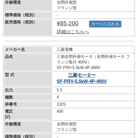
外被構造
全閉外扇型
フランジ型
標準価格（税別）
-
販売価格（税別）
¥85,200
カートに入れる
詳細はこちらへ
メーカー名
三菱電機
品名
三相全閉外扇モータ（全閉外扇モータ フ
ランジ取付 400V）
SF-PRV-5.5kW-
4P-400V
型 式
三菱モーター
SF-PRV-5.5kW-
4P-400V
出力
5.5
極数
4
枠番号
132S
電圧
400
(V)
外被構造
全閉外扇型
フランジ型
標準価格（税別）
-