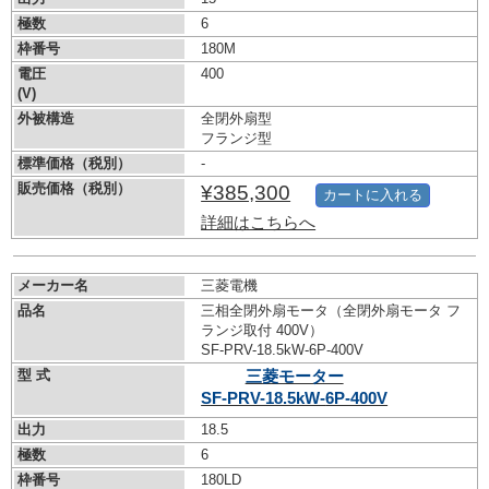
極数
6
枠番号
180M
電圧
400
(V)
外被構造
全閉外扇型
フランジ型
標準価格（税別）
-
販売価格（税別）
¥385,300
カートに入れる
詳細はこちらへ
メーカー名
三菱電機
品名
三相全閉外扇モータ（全閉外扇モータ フ
ランジ取付 400V）
SF-PRV-18.5kW-
6P-400V
型 式
三菱モーター
SF-PRV-18.5kW-
6P-400V
出力
18.5
極数
6
枠番号
180LD