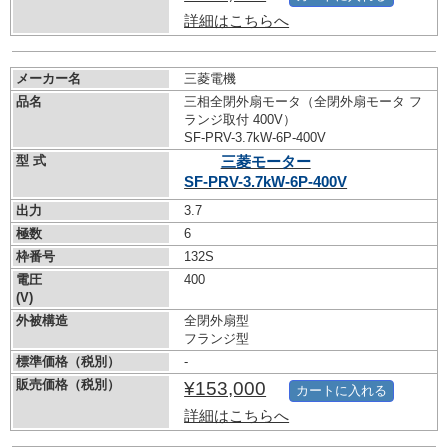
詳細はこちらへ
メーカー名
三菱電機
品名
三相全閉外扇モータ（全閉外扇モータ フ
ランジ取付 400V）
SF-PRV-3.7kW-
6P-400V
型 式
三菱モーター
SF-PRV-3.7kW-
6P-400V
出力
3.7
極数
6
枠番号
132S
電圧
400
(V)
外被構造
全閉外扇型
フランジ型
標準価格（税別）
-
販売価格（税別）
¥153,000
カートに入れる
詳細はこちらへ