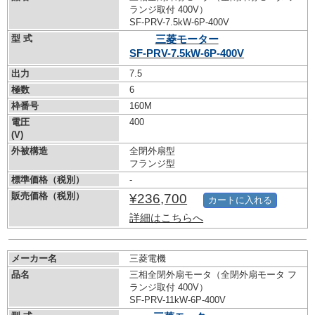
ランジ取付 400V）
SF-PRV-7.5kW-
6P-400V
型 式
三菱モーター
SF-PRV-7.5kW-
6P-400V
出力
7.5
極数
6
枠番号
160M
電圧
400
(V)
外被構造
全閉外扇型
フランジ型
標準価格（税別）
-
販売価格（税別）
¥236,700
カートに入れる
詳細はこちらへ
メーカー名
三菱電機
品名
三相全閉外扇モータ（全閉外扇モータ フ
ランジ取付 400V）
SF-PRV-11kW-
6P-400V