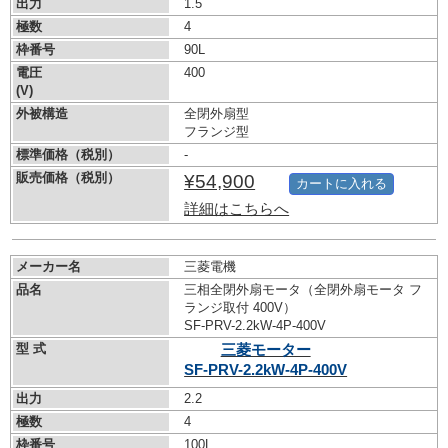
出力
1.5
極数
4
枠番号
90L
電圧
400
(V)
外被構造
全閉外扇型
フランジ型
標準価格（税別）
-
販売価格（税別）
¥54,900
カートに入れる
詳細はこちらへ
メーカー名
三菱電機
品名
三相全閉外扇モータ（全閉外扇モータ フ
ランジ取付 400V）
SF-PRV-2.2kW-
4P-400V
型 式
三菱モーター
SF-PRV-2.2kW-
4P-400V
出力
2.2
極数
4
枠番号
100L