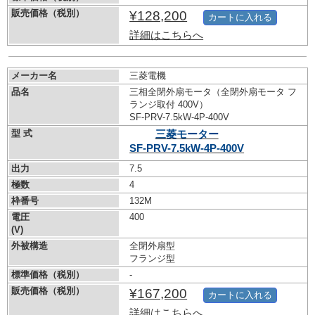
販売価格（税別）
¥128,200
カートに入れる
詳細はこちらへ
メーカー名
三菱電機
品名
三相全閉外扇モータ（全閉外扇モータ フ
ランジ取付 400V）
SF-PRV-7.5kW-
4P-400V
型 式
三菱モーター
SF-PRV-7.5kW-
4P-400V
出力
7.5
極数
4
枠番号
132M
電圧
400
(V)
外被構造
全閉外扇型
フランジ型
標準価格（税別）
-
販売価格（税別）
¥167,200
カートに入れる
詳細はこちらへ