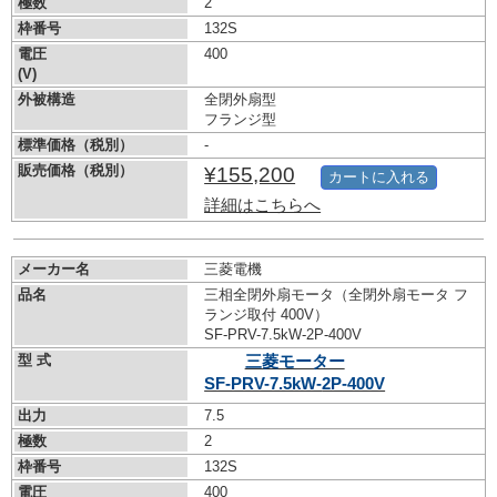
極数
2
枠番号
132S
電圧
400
(V)
外被構造
全閉外扇型
フランジ型
標準価格（税別）
-
販売価格（税別）
¥155,200
カートに入れる
詳細はこちらへ
メーカー名
三菱電機
品名
三相全閉外扇モータ（全閉外扇モータ フ
ランジ取付 400V）
SF-PRV-7.5kW-
2P-400V
型 式
三菱モーター
SF-PRV-7.5kW-
2P-400V
出力
7.5
極数
2
枠番号
132S
電圧
400