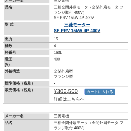
メーカー名
三菱電機
品名
三相全閉外扇モータ（全閉外扇モータ フ
ランジ取付 400V）
SF-PRV-15kW-
4P-400V
型 式
三菱モーター
SF-PRV-15kW-
4P-400V
出力
15
極数
4
枠番号
160L
電圧
400
(V)
外被構造
全閉外扇型
フランジ型
標準価格（税別）
-
販売価格（税別）
¥306,500
カートに入れる
詳細はこちらへ
メーカー名
三菱電機
品名
三相全閉外扇モータ（全閉外扇モータ フ
ランジ取付 400V）