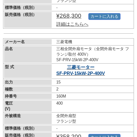
フランジ型
標準価格（税別）
-
販売価格（税別）
¥268,300
カートに入れる
詳細はこちらへ
メーカー名
三菱電機
品名
三相全閉外扇モータ（全閉外扇モータ フ
ランジ取付 400V）
SF-PRV-15kW-
2P-400V
型 式
三菱モーター
SF-PRV-15kW-
2P-400V
出力
15
極数
2
枠番号
160M
電圧
400
(V)
外被構造
全閉外扇型
フランジ型
標準価格（税別）
-
販売価格（税別）
¥358,200