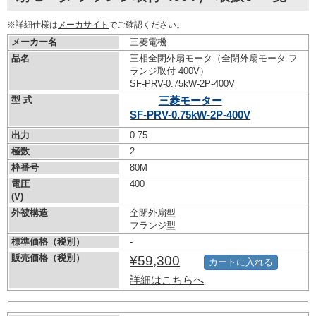
※詳細仕様は
メーカサイト
でご確認ください。
メーカー名
三菱電機
品名
三相全閉外扇モータ（全閉外扇モータ フ
ランジ取付 400V）
SF-PRV-0.75kW-
2P-400V
型 式
三菱モーター
SF-PRV-0.75kW-
2P-400V
出力
0.75
極数
2
枠番号
80M
電圧
400
(V)
外被構造
全閉外扇型
フランジ型
標準価格（税別）
-
販売価格（税別）
¥59,300
カートに入れる
詳細はこちらへ