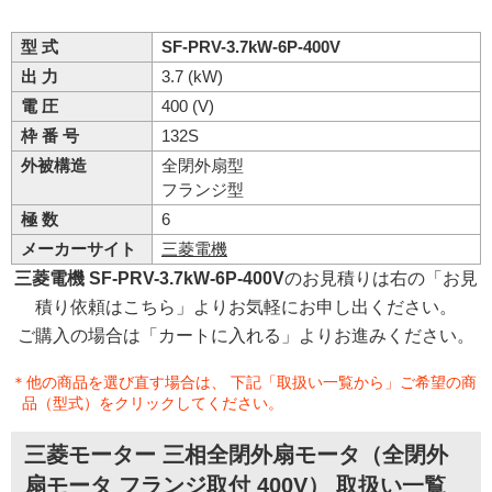
型 式
SF-PRV-3.7kW-6P-400V
出 力
3.7 (kW)
電 圧
400 (V)
枠 番 号
132S
外被構造
全閉外扇型
フランジ型
極 数
6
メーカーサイト
三菱電機
三菱電機 SF-PRV-3.7kW-6P-400V
のお見積りは右の「お見
積り依頼はこちら」よりお気軽にお申し出ください。
ご購入の場合は「カートに入れる」よりお進みください。
＊他の商品を選び直す場合は、 下記「取扱い一覧から」ご希望の商
品（型式）をクリックしてください。
三菱モーター 三相全閉外扇モータ（全閉外
扇モータ フランジ取付 400V） 取扱い一覧