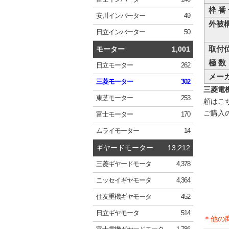
枠 番
安川
インバーター
49
外被
日立
インバーター
50
取付
モーター
1,001
極 数
日立
モーター
262
メー
三菱
モーター
302
三菱電機 
東芝
モーター
253
頼はこ
ご購入
富士
モーター
170
ムライ
モーター
14
ギヤードモーター
13,212
三菱
ギヤードモータ
4,378
ニッセイ
ギヤモータ
4,364
住友重機
ギヤモータ
452
日立
ギヤモータ
514
＊他の