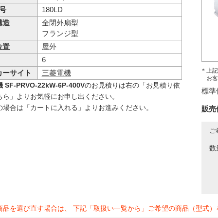
 号
180LD
構造
全閉外扇型
フランジ型
位置
屋外
6
＊上記
カーサイト
三菱電機
お客
SF-PRVO-22kW-6P-400V
のお見積りは右の「お見積り依
標準
ちら」よりお気軽にお申し出ください。
の場合は「カートに入れる」よりお進みください。
販売
ご
数
商品を選び直す場合は、 下記「取扱い一覧から」ご希望の商品（型式）