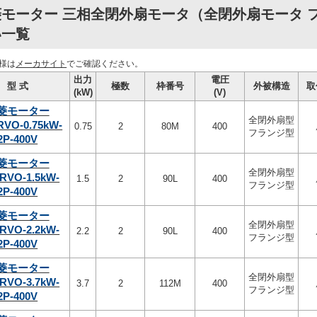
モーター 三相全閉外扇モータ（全閉外扇モータ フラ
い一覧
様は
メーカサイト
でご確認ください。
出力
電圧
型 式
極数
枠番号
外被構造
取
(kW)
(V)
菱モーター
全閉外扇型
RVO-0.75kW-
0.75
2
80M
400
フランジ型
2P-400V
菱モーター
全閉外扇型
RVO-1.5kW-
1.5
2
90L
400
フランジ型
2P-400V
菱モーター
全閉外扇型
RVO-2.2kW-
2.2
2
90L
400
フランジ型
2P-400V
菱モーター
全閉外扇型
RVO-3.7kW-
3.7
2
112M
400
フランジ型
2P-400V