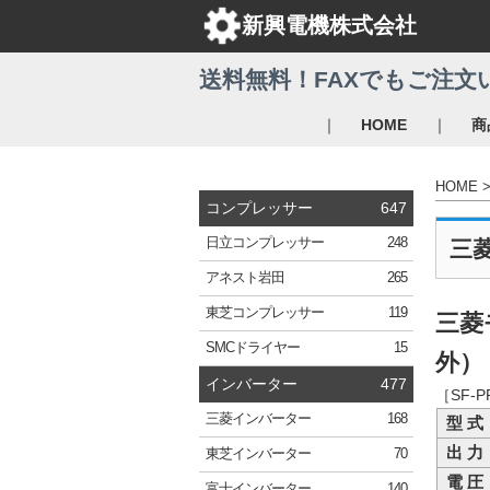
新興電機株式会社
送料無料！FAXでもご注文
｜
｜
HOME
商
HOME
コンプレッサー
647
日立
コンプレッサー
248
三
アネスト岩田
265
東芝
コンプレッサー
119
三菱
SMC
ドライヤー
15
外） 
インバーター
477
［SF-
三菱
インバーター
168
型 式
出 力
東芝
インバーター
70
電 圧
富士
インバーター
140