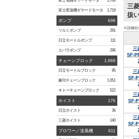
富士電機
ギヤードモータ
1,786
三菱
富士変速機
ギヤードモータ
1,718
扱
ポンプ
698
※詳細仕
ツルミ
ポンプ
291
日立
モートルポンプ
111
三
エバラ
ポンプ
296
SF-P
チェーンブロック
1,668
日立
モートルブロック
95
三
SF-P
象印
チェーンブロック
1,051
キトー
チェーンブロック
522
三
SF-P
ホイスト
176
日立
ホイスト
36
三
三菱
ホイスト
140
SF-P
ブロワー／送風機
611