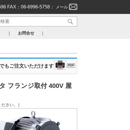
596 FAX：06-6996-5758：
メール
｜
｜
ト
お問合せ
Xでもご注文いただけます
PDF
フランジ取付 400V 屋
認ください。］