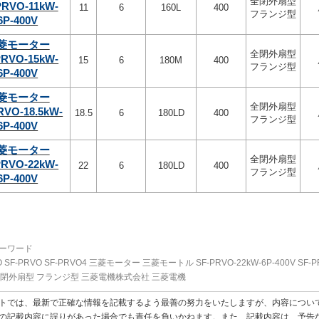
全閉外扇型
PRVO-11kW-
11
6
160L
400
フランジ型
6P-400V
菱モーター
全閉外扇型
PRVO-15kW-
15
6
180M
400
フランジ型
6P-400V
菱モーター
全閉外扇型
RVO-18.5kW-
18.5
6
180LD
400
フランジ型
6P-400V
菱モーター
全閉外扇型
PRVO-22kW-
22
6
180LD
400
フランジ型
6P-400V
ーワード
O SF-PRVO SF-PRVO4 三菱モーター 三菱モートル SF-PRVO-22kW-6P-400V SF-PRV
0 全閉外扇型 フランジ型 三菱電機株式会社 三菱電機
トでは、最新で正確な情報を記載するよう最善の努力をいたしますが、内容につい
の記載内容に誤りがあった場合でも責任を負いかねます。また、記載内容は、予告