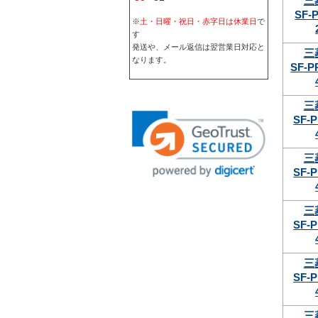
三
SF-
※
土・日曜・祝日・赤字日は休業日
で
す
発送や、メール返信は翌営業日対応と
三
なります。
SF-P
三
SF-P
三
SF-P
三
SF-P
三
SF-P
三