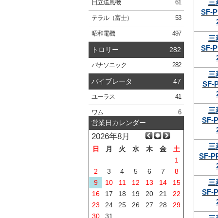
三
日立
送風機
61
SF-P
テラル
（富士）
53
昭和電機
497
三
SF-P
トロリー
282
パナソニック
282
三
バイブレータ
47
SF-
ユーラス
41
三
ワム
6
SF-
営業日カレンダー
2026年8月
三
日
月
火
水
木
金
土
SF-P
1
2
3
4
5
6
7
8
三
9
10
11
12
13
14
15
SF-
16
17
18
19
20
21
22
23
24
25
26
27
28
29
30
31