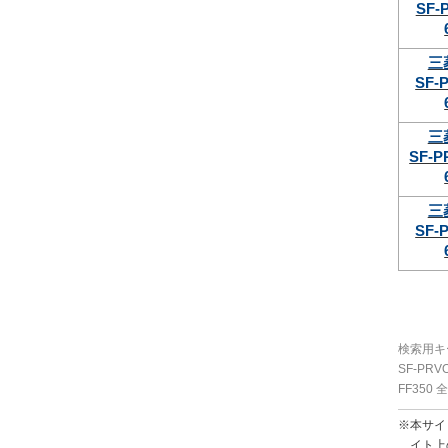
SF-
三
SF-
三
SF-P
三
SF-
検索用キ
SF-PRV
FF35
※本サイ
イト上