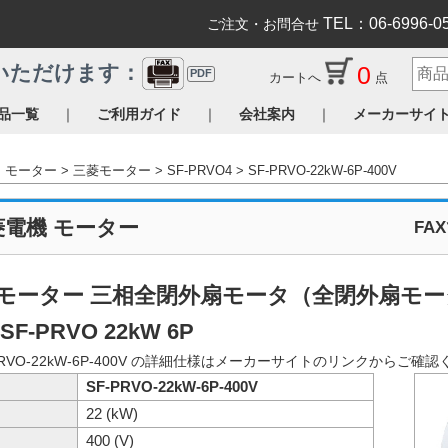
TEL：06-6996-0
ご注文・お問合せ
0
いただけます：
PDF
カートへ
点
｜
｜
｜
品一覧
ご利用ガイド
会社案内
メーカーサイ
モーター
三菱モーター
SF-PRVO4
SF-PRVO-22kW-6P-400V
菱電機 モーター
FA
モーター 三相全閉外扇モータ（全閉外扇モータ 
SF-PRVO 22kW 6P
PRVO-22kW-6P-400V の詳細仕様はメーカーサイトのリンクからご確
SF-PRVO-22kW-6P-400V
22 (kW)
400 (V)