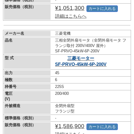
販売価格（税別）
¥1,051,300
カートに入れる
詳細はこちらへ
メーカー名
三菱電機
品名
三相全閉外扇モータ（全閉外扇モータ フ
ランジ取付 200V/400V 屋外）
SF-PRVO-45kW-
6P-200V
型 式
三菱モーター
SF-PRVO-45kW-
6P-200V
出力
45
極数
6
枠番号
225S
電圧
200/400
(V)
外被構造
全閉外扇型
フランジ型
標準価格（税別）
-
販売価格（税別）
¥1,586,900
カートに入れる