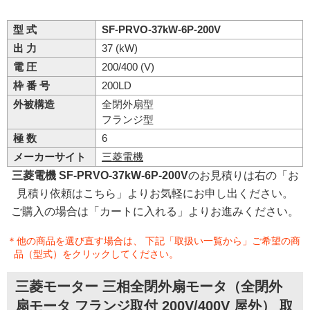
型 式
SF-PRVO-37kW-6P-200V
出 力
37 (kW)
電 圧
200/400 (V)
枠 番 号
200LD
外被構造
全閉外扇型
フランジ型
極 数
6
メーカーサイト
三菱電機
三菱電機 SF-PRVO-37kW-6P-200V
のお見積りは右の「お
見積り依頼はこちら」よりお気軽にお申し出ください。
ご購入の場合は「カートに入れる」よりお進みください。
＊他の商品を選び直す場合は、 下記「取扱い一覧から」ご希望の商
品（型式）をクリックしてください。
三菱モーター 三相全閉外扇モータ（全閉外
扇モータ フランジ取付 200V/400V 屋外） 取