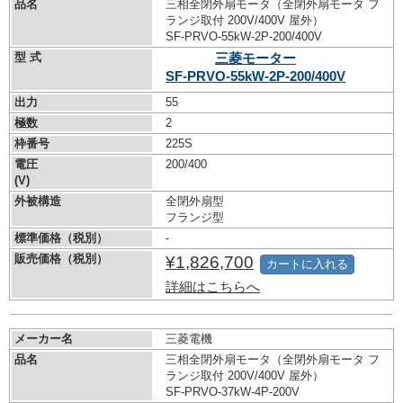
品名
三相全閉外扇モータ（全閉外扇モータ フ
ランジ取付 200V/400V 屋外）
SF-PRVO-55kW-
2P-200/400V
型 式
三菱モーター
SF-PRVO-55kW-
2P-200/400V
出力
55
極数
2
枠番号
225S
電圧
200/400
(V)
外被構造
全閉外扇型
フランジ型
標準価格（税別）
-
販売価格（税別）
¥1,826,700
カートに入れる
詳細はこちらへ
メーカー名
三菱電機
品名
三相全閉外扇モータ（全閉外扇モータ フ
ランジ取付 200V/400V 屋外）
SF-PRVO-37kW-
4P-200V