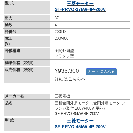
型 式
三菱モーター
SF-PRVO-37kW-
4P-200V
出力
37
極数
4
枠番号
200LD
電圧
200/400
(V)
外被構造
全閉外扇型
フランジ型
標準価格（税別）
-
販売価格（税別）
¥935,300
カートに入れる
詳細はこちらへ
メーカー名
三菱電機
品名
三相全閉外扇モータ（全閉外扇モータ フ
ランジ取付 200V/400V 屋外）
SF-PRVO-45kW-
4P-200V
型 式
三菱モーター
SF-PRVO-45kW-
4P-200V