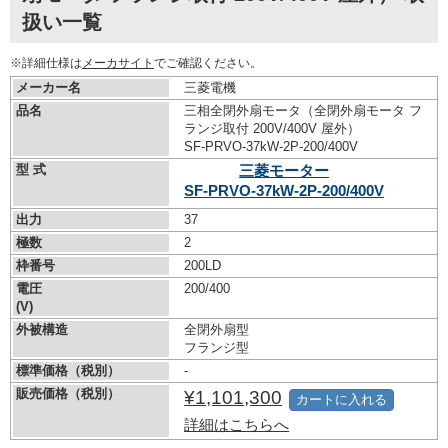
扱い一覧
※詳細仕様は
メーカサイト
でご確認ください。
メーカー名
三菱電機
品名
三相全閉外扇モータ（全閉外扇モータ フ
ランジ取付 200V/400V 屋外）
SF-PRVO-37kW-
2P-200/400V
型 式
三菱モーター
SF-PRVO-37kW-
2P-200/400V
出力
37
極数
2
枠番号
200LD
電圧
200/400
(V)
外被構造
全閉外扇型
フランジ型
標準価格（税別）
-
販売価格（税別）
¥1,101,300
カートに入れる
詳細はこちらへ