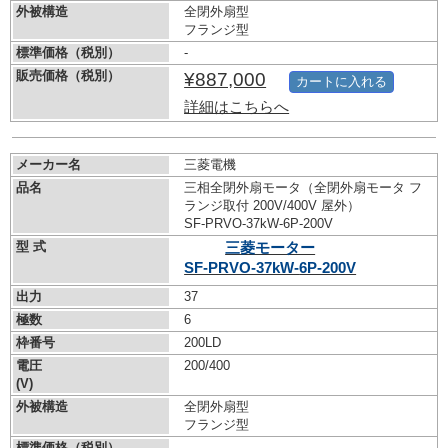
外被構造
全閉外扇型
フランジ型
標準価格（税別）
-
販売価格（税別）
¥887,000
カートに入れる
詳細はこちらへ
メーカー名
三菱電機
品名
三相全閉外扇モータ（全閉外扇モータ フ
ランジ取付 200V/400V 屋外）
SF-PRVO-37kW-
6P-200V
型 式
三菱モーター
SF-PRVO-37kW-
6P-200V
出力
37
極数
6
枠番号
200LD
電圧
200/400
(V)
外被構造
全閉外扇型
フランジ型
標準価格（税別）
-