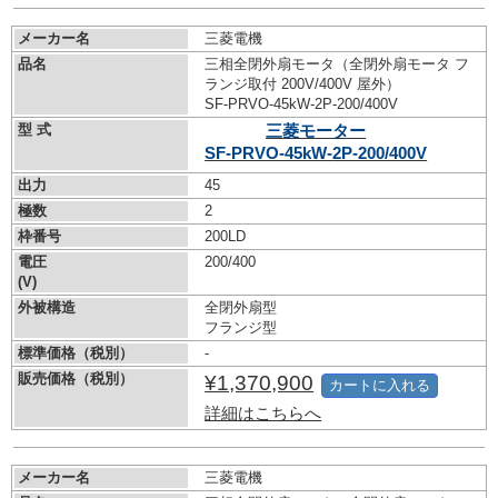
メーカー名
三菱電機
品名
三相全閉外扇モータ（全閉外扇モータ フ
ランジ取付 200V/400V 屋外）
SF-PRVO-45kW-
2P-200/400V
型 式
三菱モーター
SF-PRVO-45kW-
2P-200/400V
出力
45
極数
2
枠番号
200LD
電圧
200/400
(V)
外被構造
全閉外扇型
フランジ型
標準価格（税別）
-
販売価格（税別）
¥1,370,900
カートに入れる
詳細はこちらへ
メーカー名
三菱電機