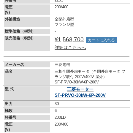
枠番号
225S
電圧
200/400
(V)
外被構造
全閉外扇型
フランジ型
標準価格（税別）
-
販売価格（税別）
¥1,568,700
カートに入れる
詳細はこちらへ
メーカー名
三菱電機
品名
三相全閉外扇モータ（全閉外扇モータ フ
ランジ取付 200V/400V 屋外）
SF-PRVO-30kW-
6P-200V
型 式
三菱モーター
SF-PRVO-30kW-
6P-200V
出力
30
極数
6
枠番号
200LD
電圧
200/400
(V)