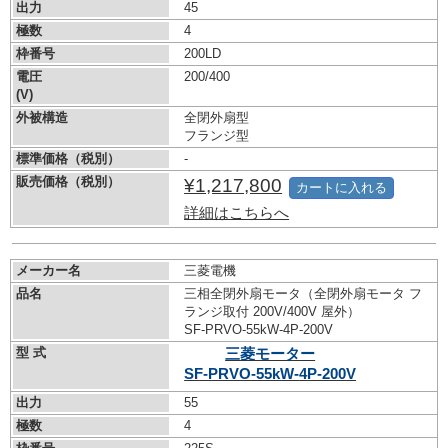
出力
45
極数
4
枠番号
200LD
電圧
200/400
(V)
外被構造
全閉外扇型
フランジ型
標準価格（税別）
-
販売価格（税別）
¥1,217,800
カートに入れる
詳細はこちらへ
メーカー名
三菱電機
品名
三相全閉外扇モータ（全閉外扇モータ フ
ランジ取付 200V/400V 屋外）
SF-PRVO-55kW-
4P-200V
型 式
三菱モーター
SF-PRVO-55kW-
4P-200V
出力
55
極数
4