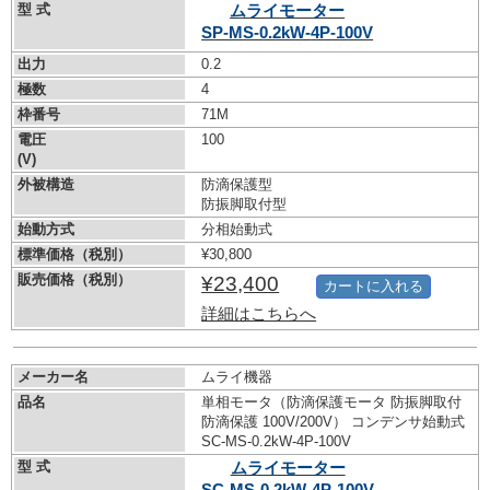
型 式
ムライモーター
SP-MS-0.2kW-
4P-100V
出力
0.2
極数
4
枠番号
71M
電圧
100
(V)
外被構造
防滴保護型
防振脚取付型
始動方式
分相始動式
標準価格（税別）
¥30,800
販売価格（税別）
¥23,400
カートに入れる
詳細はこちらへ
メーカー名
ムライ機器
品名
単相モータ（防滴保護モータ 防振脚取付
防滴保護 100V/200V） コンデンサ始動式
SC-MS-0.2kW-
4P-100V
型 式
ムライモーター
SC-MS-0.2kW-
4P-100V