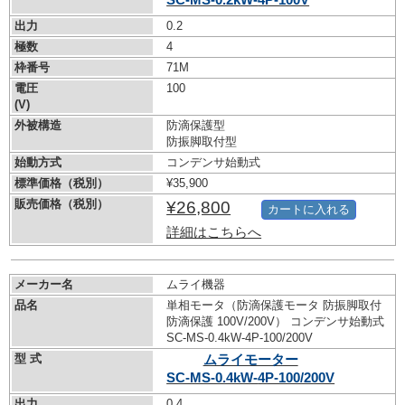
出力
0.2
極数
4
枠番号
71M
電圧
100
(V)
外被構造
防滴保護型
防振脚取付型
始動方式
コンデンサ始動式
標準価格（税別）
¥35,900
販売価格（税別）
¥26,800
カートに入れる
詳細はこちらへ
メーカー名
ムライ機器
品名
単相モータ（防滴保護モータ 防振脚取付
防滴保護 100V/200V） コンデンサ始動式
SC-MS-0.4kW-
4P-100/200V
型 式
ムライモーター
SC-MS-0.4kW-
4P-100/200V
出力
0.4