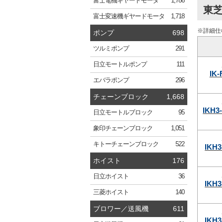
富士電機
ギヤードモータ
1,786
東芝
富士変速機
ギヤードモータ
1,718
※詳細仕
ポンプ
698
ツルミ
ポンプ
291
日立
モートルポンプ
111
IK-
エバラ
ポンプ
296
チェーンブロック
1,668
IKH3
日立
モートルブロック
95
象印
チェーンブロック
1,051
キトー
チェーンブロック
522
IKH3
ホイスト
176
日立
ホイスト
36
IKH3
三菱
ホイスト
140
ブロワー／送風機
611
IKH3