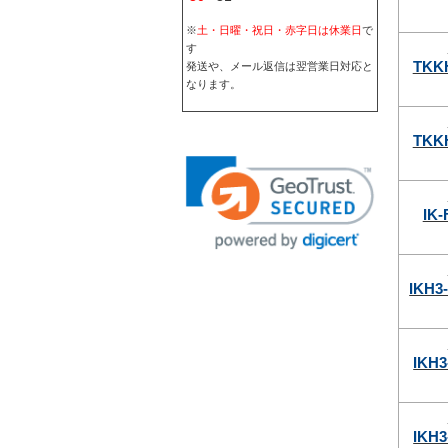
※
土・日曜・祝日・赤字日は休業日
で
す
TKK
発送や、メール返信は翌営業日対応と
なります。
TKK
IK-
IKH3
IKH3
IKH3