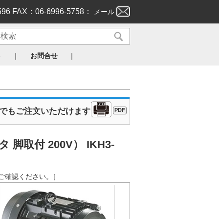
596 FAX：06-6996-5758：
メール
｜
｜
ト
お問合せ
Xでもご注文いただけます
PDF
付 200V） IKH3-
クからご確認ください。］