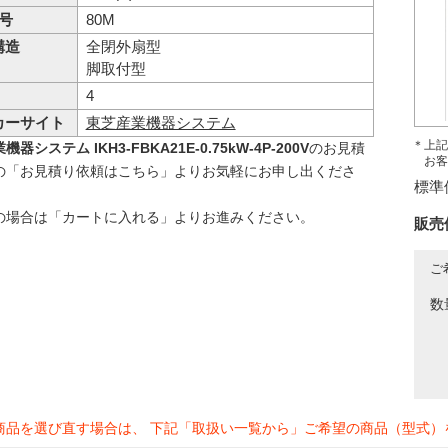
 号
80M
構造
全閉外扇型
脚取付型
4
カーサイト
東芝産業機器システム
＊上記
器システム IKH3-FBKA21E-0.75kW-4P-200V
のお見積
お客
の「お見積り依頼はこちら」よりお気軽にお申し出くださ
標準
の場合は「カートに入れる」よりお進みください。
販売
ご
数
商品を選び直す場合は、 下記「取扱い一覧から」ご希望の商品（型式）