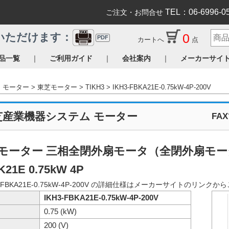
TEL：06-6996-0
ご注文・お問合せ
0
いただけます：
PDF
カートへ
点
｜
｜
｜
品一覧
ご利用ガイド
会社案内
メーカーサイ
モーター
東芝モーター
TIKH3
IKH3-FBKA21E-0.75kW-4P-200V
芝産業機器システム モーター
FA
モーター 三相全閉外扇モータ（全閉外扇モータ 脚取
K21E 0.75kW 4P
3-FBKA21E-0.75kW-4P-200V の詳細仕様はメーカーサイトのリン
IKH3-FBKA21E-0.75kW-4P-200V
0.75 (kW)
200 (V)