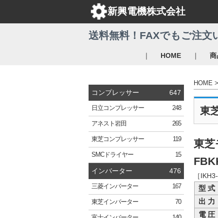
新興電機株式会社
送料無料！FAXでもご注文
｜
｜
HOME
商
HOME
コンプレッサー
647
日立
コンプレッサー
248
東
アネスト岩田
265
東芝
コンプレッサー
119
東芝
SMC
ドライヤー
15
FBK
インバーター
476
［IKH
三菱
インバーター
167
型 式
出 力
東芝
インバーター
70
電 圧
富士
インバーター
140