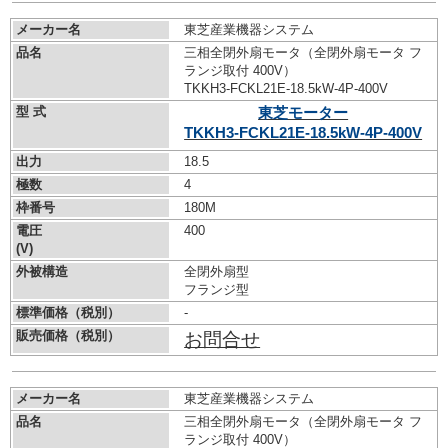
メーカー名
東芝産業機器システム
品名
三相全閉外扇モータ（全閉外扇モータ フ
ランジ取付 400V）
TKKH3-FCKL21E-18.5kW-
4P-400V
型 式
東芝モーター
TKKH3-FCKL21E-18.5kW-
4P-400V
出力
18.5
極数
4
枠番号
180M
電圧
400
(V)
外被構造
全閉外扇型
フランジ型
標準価格（税別）
-
販売価格（税別）
お問合せ
メーカー名
東芝産業機器システム
品名
三相全閉外扇モータ（全閉外扇モータ フ
ランジ取付 400V）