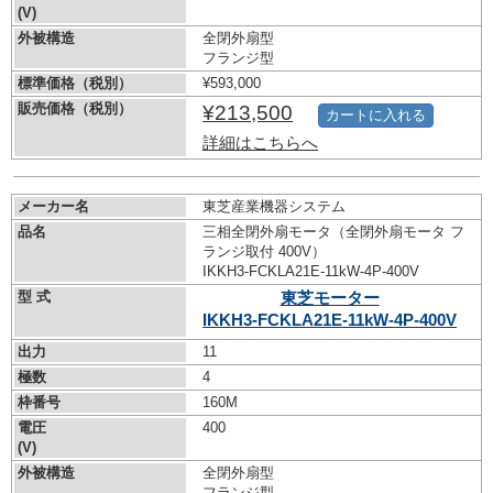
(V)
外被構造
全閉外扇型
フランジ型
標準価格（税別）
¥593,000
販売価格（税別）
¥213,500
カートに入れる
詳細はこちらへ
メーカー名
東芝産業機器システム
品名
三相全閉外扇モータ（全閉外扇モータ フ
ランジ取付 400V）
IKKH3-FCKLA21E-11kW-
4P-400V
型 式
東芝モーター
IKKH3-FCKLA21E-11kW-
4P-400V
出力
11
極数
4
枠番号
160M
電圧
400
(V)
外被構造
全閉外扇型
フランジ型