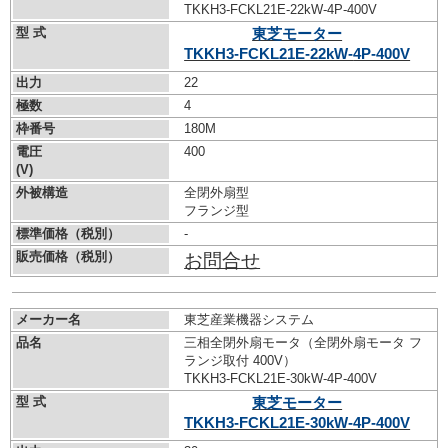
TKKH3-FCKL21E-22kW-
4P-400V
型 式
東芝モーター
TKKH3-FCKL21E-22kW-
4P-400V
出力
22
極数
4
枠番号
180M
電圧
400
(V)
外被構造
全閉外扇型
フランジ型
標準価格（税別）
-
販売価格（税別）
お問合せ
メーカー名
東芝産業機器システム
品名
三相全閉外扇モータ（全閉外扇モータ フ
ランジ取付 400V）
TKKH3-FCKL21E-30kW-
4P-400V
型 式
東芝モーター
TKKH3-FCKL21E-30kW-
4P-400V