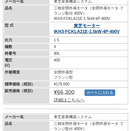
メーカー名
東芝産業機器システム
品名
三相全閉外扇モータ（全閉外扇モータ フ
ランジ取付 400V）
IKH3-FCKLA21E-1.5kW-
4P-400V
型 式
東芝モーター
IKH3-FCKLA21E-1.5kW-
4P-400V
出力
1.5
極数
4
枠番号
90L
電圧
400
(V)
外被構造
全閉外扇型
フランジ型
標準価格（税別）
¥179,000
販売価格（税別）
¥66,300
カートに入れる
詳細はこちらへ
メーカー名
東芝産業機器システム
品名
三相全閉外扇モータ（全閉外扇モータ フ
ランジ取付 400V）