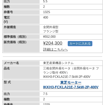
出力
5.5
極数
2
枠番号
132S
電圧
400
(V)
外被構造
全閉外扇型
フランジ型
標準価格（税別）
¥552,000
販売価格（税別）
¥204,300
カートに入れる
詳細はこちらへ
メーカー名
東芝産業機器システム
品名
三相全閉外扇モータ（全閉外扇モータ フ
ランジ取付 400V）
IKKH3-FCKLA21E-7.5kW-
2P-400V
型 式
東芝モーター
IKKH3-FCKLA21E-7.5kW-
2P-400V
出力
7.5
極数
2
枠番号
132S