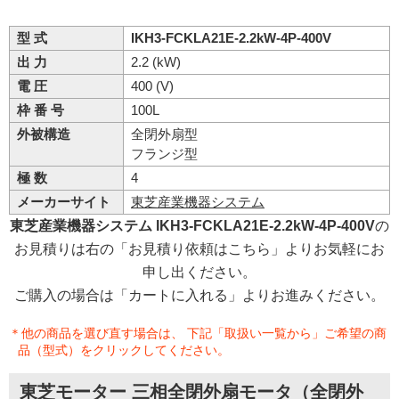
型 式
IKH3-FCKLA21E-2.2kW-4P-400V
出 力
2.2 (kW)
電 圧
400 (V)
枠 番 号
100L
外被構造
全閉外扇型
フランジ型
極 数
4
メーカーサイト
東芝産業機器システム
東芝産業機器システム IKH3-FCKLA21E-2.2kW-4P-400V
の
お見積りは右の「お見積り依頼はこちら」よりお気軽にお
申し出ください。
ご購入の場合は「カートに入れる」よりお進みください。
＊他の商品を選び直す場合は、 下記「取扱い一覧から」ご希望の商
品（型式）をクリックしてください。
東芝モーター 三相全閉外扇モータ（全閉外