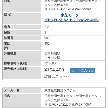
品名
三相全閉外扇モータ（全閉外扇モータ フ
ランジ取付 400V）
IKH3-FCKLA21E-2.2kW-
2P-400V
型 式
東芝モーター
IKH3-FCKLA21E-2.2kW-
2P-400V
出力
2.2
極数
2
枠番号
90L
電圧
400
(V)
外被構造
全閉外扇型
フランジ型
標準価格（税別）
¥282,000
販売価格（税別）
¥104,400
カートに入れる
詳細はこちらへ
メーカー名
東芝産業機器システム
品名
三相全閉外扇モータ（全閉外扇モータ フ
ランジ取付 400V）
IKH3-FCKLA21E-3.7kW-
2P-400V