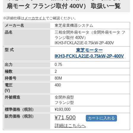
扇モータ フランジ取付 400V） 取扱い一覧
※詳細仕様は
メーカサイト
でご確認ください。
メーカー名
東芝産業機器システム
品名
三相全閉外扇モータ（全閉外扇モータ フ
ランジ取付 400V）
IKH3-FCKLA21E-0.75kW-
2P-400V
型 式
東芝モーター
IKH3-FCKLA21E-0.75kW-
2P-400V
出力
0.75
極数
2
枠番号
80M
電圧
400
(V)
外被構造
全閉外扇型
フランジ型
標準価格（税別）
¥193,000
販売価格（税別）
¥71,500
カートに入れる
詳細はこちらへ