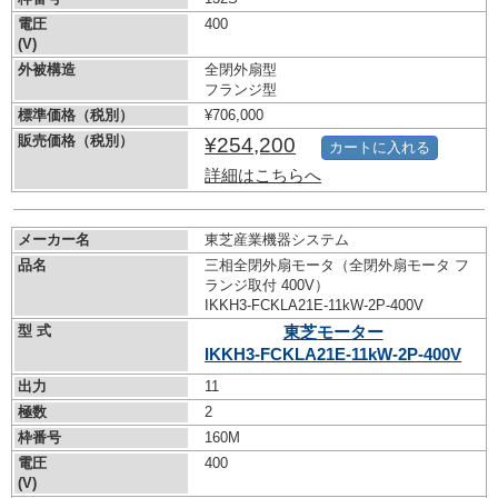
電圧
400
(V)
外被構造
全閉外扇型
フランジ型
標準価格（税別）
¥706,000
販売価格（税別）
¥254,200
カートに入れる
詳細はこちらへ
メーカー名
東芝産業機器システム
品名
三相全閉外扇モータ（全閉外扇モータ フ
ランジ取付 400V）
IKKH3-FCKLA21E-11kW-
2P-400V
型 式
東芝モーター
IKKH3-FCKLA21E-11kW-
2P-400V
出力
11
極数
2
枠番号
160M
電圧
400
(V)