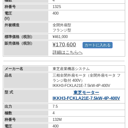
極数
4
枠番号
132S
電圧
400
(V)
外被構造
全閉外扇型
フランジ型
標準価格（税別）
¥461,000
販売価格（税別）
¥170,600
カートに入れる
詳細はこちらへ
メーカー名
東芝産業機器システム
品名
三相全閉外扇モータ（全閉外扇モータ フ
ランジ取付 400V）
IKKH3-FCKLA21E-7.5kW-
4P-400V
型 式
東芝モーター
IKKH3-FCKLA21E-7.5kW-
4P-400V
出力
7.5
極数
4
枠番号
132M
電圧
400