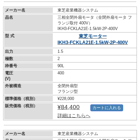
メーカー名
東芝産業機器システム
品名
三相全閉外扇モータ（全閉外扇モータ フ
ランジ取付 400V）
IKH3-FCKLA21E-1.5kW-
2P-400V
型 式
東芝モーター
IKH3-FCKLA21E-1.5kW-
2P-400V
出力
1.5
極数
2
枠番号
90L
電圧
400
(V)
外被構造
全閉外扇型
フランジ型
標準価格（税別）
¥228,000
販売価格（税別）
¥84,400
カートに入れる
詳細はこちらへ
メーカー名
東芝産業機器システム