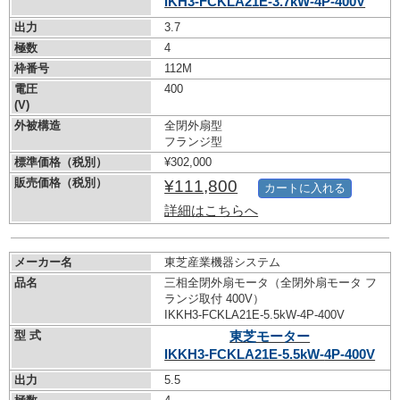
IKH3-FCKLA21E-3.7kW-
4P-400V
出力
3.7
極数
4
枠番号
112M
電圧
400
(V)
外被構造
全閉外扇型
フランジ型
標準価格（税別）
¥302,000
販売価格（税別）
¥111,800
カートに入れる
詳細はこちらへ
メーカー名
東芝産業機器システム
品名
三相全閉外扇モータ（全閉外扇モータ フ
ランジ取付 400V）
IKKH3-FCKLA21E-5.5kW-
4P-400V
型 式
東芝モーター
IKKH3-FCKLA21E-5.5kW-
4P-400V
出力
5.5