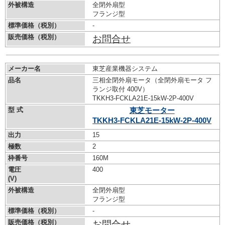
外被構造
全閉外扇型
フランジ型
標準価格（税別）
-
販売価格（税別）
お問合せ
メーカー名
東芝産業機器システム
品名
三相全閉外扇モータ（全閉外扇モータ フ
ランジ取付 400V）
TKKH3-FCKLA21E-15kW-
2P-400V
型 式
東芝モーター
TKKH3-FCKLA21E-15kW-
2P-400V
出力
15
極数
2
枠番号
160M
電圧
400
(V)
外被構造
全閉外扇型
フランジ型
標準価格（税別）
-
販売価格（税別）
お問合せ