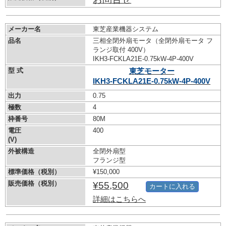
メーカー名
東芝産業機器システム
品名
三相全閉外扇モータ（全閉外扇モータ フ
ランジ取付 400V）
IKH3-FCKLA21E-0.75kW-
4P-400V
型 式
東芝モーター
IKH3-FCKLA21E-0.75kW-
4P-400V
出力
0.75
極数
4
枠番号
80M
電圧
400
(V)
外被構造
全閉外扇型
フランジ型
標準価格（税別）
¥150,000
販売価格（税別）
¥55,500
カートに入れる
詳細はこちらへ