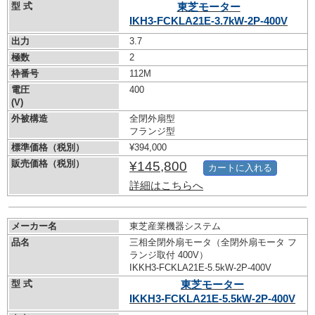
型 式
東芝モーター
IKH3-FCKLA21E-3.7kW-
2P-400V
出力
3.7
極数
2
枠番号
112M
電圧
400
(V)
外被構造
全閉外扇型
フランジ型
標準価格（税別）
¥394,000
販売価格（税別）
¥145,800
カートに入れる
詳細はこちらへ
メーカー名
東芝産業機器システム
品名
三相全閉外扇モータ（全閉外扇モータ フ
ランジ取付 400V）
IKKH3-FCKLA21E-5.5kW-
2P-400V
型 式
東芝モーター
IKKH3-FCKLA21E-5.5kW-
2P-400V