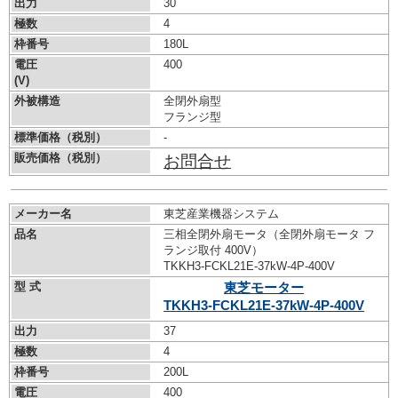
出力
30
極数
4
枠番号
180L
電圧
400
(V)
外被構造
全閉外扇型
フランジ型
標準価格（税別）
-
販売価格（税別）
お問合せ
メーカー名
東芝産業機器システム
品名
三相全閉外扇モータ（全閉外扇モータ フ
ランジ取付 400V）
TKKH3-FCKL21E-37kW-
4P-400V
型 式
東芝モーター
TKKH3-FCKL21E-37kW-
4P-400V
出力
37
極数
4
枠番号
200L
電圧
400