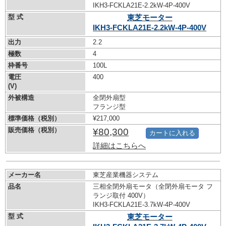
IKH3-FCKLA21E-2.2kW-
4P-400V
型 式
東芝モーター
IKH3-FCKLA21E-2.2kW-
4P-400V
出力
2.2
極数
4
枠番号
100L
電圧
400
(V)
外被構造
全閉外扇型
フランジ型
標準価格（税別）
¥217,000
販売価格（税別）
¥80,300
カートに入れる
詳細はこちらへ
メーカー名
東芝産業機器システム
品名
三相全閉外扇モータ（全閉外扇モータ フ
ランジ取付 400V）
IKH3-FCKLA21E-3.7kW-
4P-400V
型 式
東芝モーター