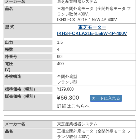
メーカー名
東芝産業機器システム
品名
三相全閉外扇モータ（全閉外扇モータ フ
ランジ取付 400V）
IKH3-FCKLA21E-1.5kW-
4P-400V
型 式
東芝モーター
IKH3-FCKLA21E-1.5kW-
4P-400V
出力
1.5
極数
4
枠番号
90L
電圧
400
(V)
外被構造
全閉外扇型
フランジ型
標準価格（税別）
¥179,000
販売価格（税別）
¥66,300
カートに入れる
詳細はこちらへ
メーカー名
東芝産業機器システム
品名
三相全閉外扇モータ（全閉外扇モータ フ
ランジ取付 400V）