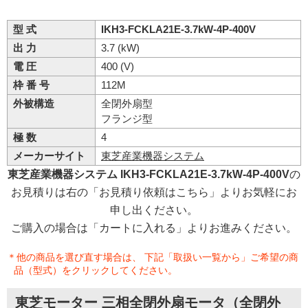
型 式
IKH3-FCKLA21E-3.7kW-4P-400V
出 力
3.7 (kW)
電 圧
400 (V)
枠 番 号
112M
外被構造
全閉外扇型
フランジ型
極 数
4
メーカーサイト
東芝産業機器システム
東芝産業機器システム IKH3-FCKLA21E-3.7kW-4P-400V
の
お見積りは右の「お見積り依頼はこちら」よりお気軽にお
申し出ください。
ご購入の場合は「カートに入れる」よりお進みください。
＊他の商品を選び直す場合は、 下記「取扱い一覧から」ご希望の商
品（型式）をクリックしてください。
東芝モーター 三相全閉外扇モータ（全閉外