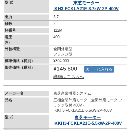
型 式
東芝モーター
IKH3-FCKLA21E-3.7kW-
2P-400V
出力
3.7
極数
2
枠番号
112M
電圧
400
(V)
外被構造
全閉外扇型
フランジ型
標準価格（税別）
¥394,000
販売価格（税別）
¥145,800
カートに入れる
詳細はこちらへ
メーカー名
東芝産業機器システム
品名
三相全閉外扇モータ（全閉外扇モータ フ
ランジ取付 400V）
IKKH3-FCKLA21E-5.5kW-
2P-400V
型 式
東芝モーター
IKKH3-FCKLA21E-5.5kW-
2P-400V