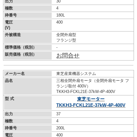
出力
30
極数
4
枠番号
180L
電圧
400
(V)
外被構造
全閉外扇型
フランジ型
標準価格（税別）
-
販売価格（税別）
お問合せ
メーカー名
東芝産業機器システム
品名
三相全閉外扇モータ（全閉外扇モータ フ
ランジ取付 400V）
TKKH3-FCKL21E-37kW-
4P-400V
型 式
東芝モーター
TKKH3-FCKL21E-37kW-
4P-400V
出力
37
極数
4
枠番号
200L
電圧
400