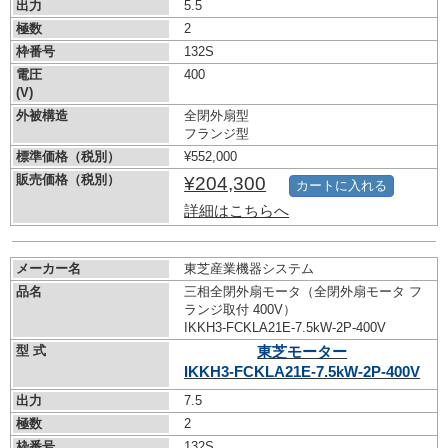
出力
5.5
極数
2
枠番号
132S
電圧
400
(V)
外被構造
全閉外扇型
フランジ型
標準価格（税別）
¥552,000
販売価格（税別）
¥204,300
カートに入れる
詳細はこちらへ
メーカー名
東芝産業機器システム
品名
三相全閉外扇モータ（全閉外扇モータ フ
ランジ取付 400V）
IKKH3-FCKLA21E-7.5kW-
2P-400V
型 式
東芝モーター
IKKH3-FCKLA21E-7.5kW-
2P-400V
出力
7.5
極数
2
枠番号
132S