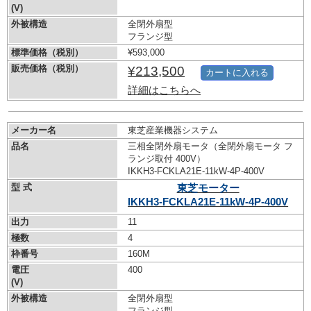
(V)
外被構造
全閉外扇型
フランジ型
標準価格（税別）
¥593,000
販売価格（税別）
¥213,500
カートに入れる
詳細はこちらへ
メーカー名
東芝産業機器システム
品名
三相全閉外扇モータ（全閉外扇モータ フ
ランジ取付 400V）
IKKH3-FCKLA21E-11kW-
4P-400V
型 式
東芝モーター
IKKH3-FCKLA21E-11kW-
4P-400V
出力
11
極数
4
枠番号
160M
電圧
400
(V)
外被構造
全閉外扇型
フランジ型