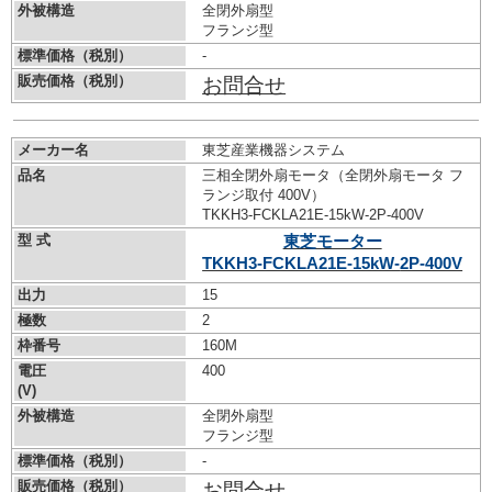
外被構造
全閉外扇型
フランジ型
標準価格（税別）
-
販売価格（税別）
お問合せ
メーカー名
東芝産業機器システム
品名
三相全閉外扇モータ（全閉外扇モータ フ
ランジ取付 400V）
TKKH3-FCKLA21E-15kW-
2P-400V
型 式
東芝モーター
TKKH3-FCKLA21E-15kW-
2P-400V
出力
15
極数
2
枠番号
160M
電圧
400
(V)
外被構造
全閉外扇型
フランジ型
標準価格（税別）
-
販売価格（税別）
お問合せ