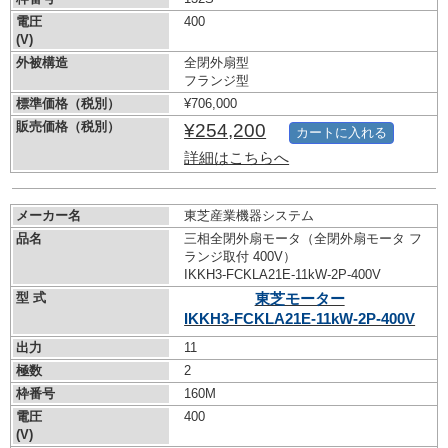
電圧
400
(V)
外被構造
全閉外扇型
フランジ型
標準価格（税別）
¥706,000
販売価格（税別）
¥254,200
カートに入れる
詳細はこちらへ
メーカー名
東芝産業機器システム
品名
三相全閉外扇モータ（全閉外扇モータ フ
ランジ取付 400V）
IKKH3-FCKLA21E-11kW-
2P-400V
型 式
東芝モーター
IKKH3-FCKLA21E-11kW-
2P-400V
出力
11
極数
2
枠番号
160M
電圧
400
(V)