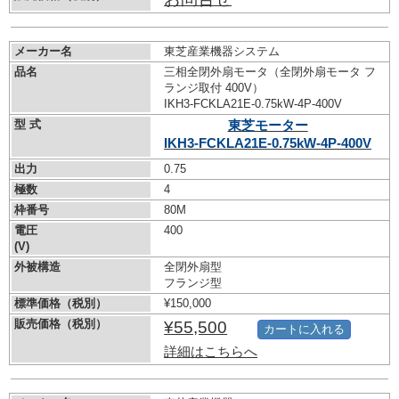
メーカー名
東芝産業機器システム
品名
三相全閉外扇モータ（全閉外扇モータ フ
ランジ取付 400V）
IKH3-FCKLA21E-0.75kW-
4P-400V
型 式
東芝モーター
IKH3-FCKLA21E-0.75kW-
4P-400V
出力
0.75
極数
4
枠番号
80M
電圧
400
(V)
外被構造
全閉外扇型
フランジ型
標準価格（税別）
¥150,000
販売価格（税別）
¥55,500
カートに入れる
詳細はこちらへ