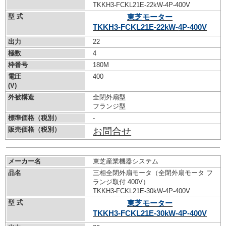
TKKH3-FCKL21E-22kW-
4P-400V
型 式
東芝モーター
TKKH3-FCKL21E-22kW-
4P-400V
出力
22
極数
4
枠番号
180M
電圧
400
(V)
外被構造
全閉外扇型
フランジ型
標準価格（税別）
-
販売価格（税別）
お問合せ
メーカー名
東芝産業機器システム
品名
三相全閉外扇モータ（全閉外扇モータ フ
ランジ取付 400V）
TKKH3-FCKL21E-30kW-
4P-400V
型 式
東芝モーター
TKKH3-FCKL21E-30kW-
4P-400V