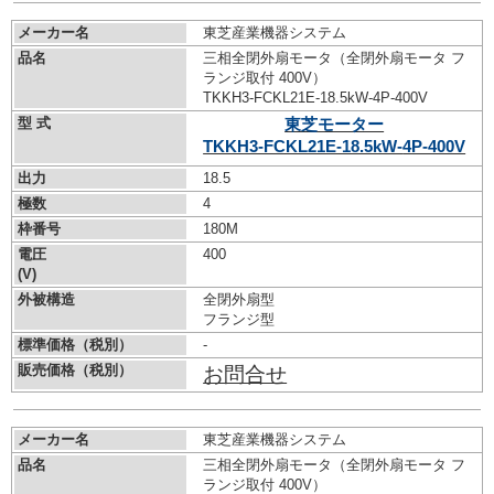
メーカー名
東芝産業機器システム
品名
三相全閉外扇モータ（全閉外扇モータ フ
ランジ取付 400V）
TKKH3-FCKL21E-18.5kW-
4P-400V
型 式
東芝モーター
TKKH3-FCKL21E-18.5kW-
4P-400V
出力
18.5
極数
4
枠番号
180M
電圧
400
(V)
外被構造
全閉外扇型
フランジ型
標準価格（税別）
-
販売価格（税別）
お問合せ
メーカー名
東芝産業機器システム
品名
三相全閉外扇モータ（全閉外扇モータ フ
ランジ取付 400V）