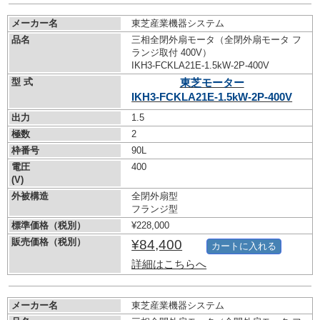
メーカー名
東芝産業機器システム
品名
三相全閉外扇モータ（全閉外扇モータ フ
ランジ取付 400V）
IKH3-FCKLA21E-1.5kW-
2P-400V
型 式
東芝モーター
IKH3-FCKLA21E-1.5kW-
2P-400V
出力
1.5
極数
2
枠番号
90L
電圧
400
(V)
外被構造
全閉外扇型
フランジ型
標準価格（税別）
¥228,000
販売価格（税別）
¥84,400
カートに入れる
詳細はこちらへ
メーカー名
東芝産業機器システム