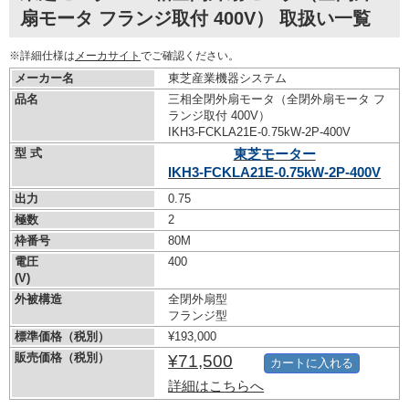
扇モータ フランジ取付 400V） 取扱い一覧
※詳細仕様は
メーカサイト
でご確認ください。
メーカー名
東芝産業機器システム
品名
三相全閉外扇モータ（全閉外扇モータ フ
ランジ取付 400V）
IKH3-FCKLA21E-0.75kW-
2P-400V
型 式
東芝モーター
IKH3-FCKLA21E-0.75kW-
2P-400V
出力
0.75
極数
2
枠番号
80M
電圧
400
(V)
外被構造
全閉外扇型
フランジ型
標準価格（税別）
¥193,000
販売価格（税別）
¥71,500
カートに入れる
詳細はこちらへ