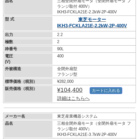
品名
三相全閉外扇モータ（全閉外扇モータ フ
ランジ取付 400V）
IKH3-FCKLA21E-2.2kW-
2P-400V
型 式
東芝モーター
IKH3-FCKLA21E-2.2kW-
2P-400V
出力
2.2
極数
2
枠番号
90L
電圧
400
(V)
外被構造
全閉外扇型
フランジ型
標準価格（税別）
¥282,000
販売価格（税別）
¥104,400
カートに入れる
詳細はこちらへ
メーカー名
東芝産業機器システム
品名
三相全閉外扇モータ（全閉外扇モータ フ
ランジ取付 400V）
IKH3-FCKLA21E-3.7kW-
2P-400V