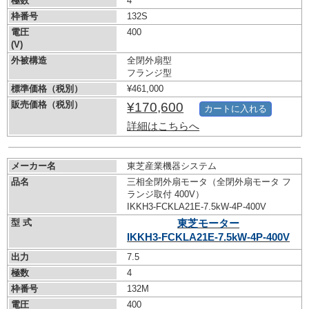
極数
4
枠番号
132S
電圧
400
(V)
外被構造
全閉外扇型
フランジ型
標準価格（税別）
¥461,000
販売価格（税別）
¥170,600
カートに入れる
詳細はこちらへ
メーカー名
東芝産業機器システム
品名
三相全閉外扇モータ（全閉外扇モータ フ
ランジ取付 400V）
IKKH3-FCKLA21E-7.5kW-
4P-400V
型 式
東芝モーター
IKKH3-FCKLA21E-7.5kW-
4P-400V
出力
7.5
極数
4
枠番号
132M
電圧
400