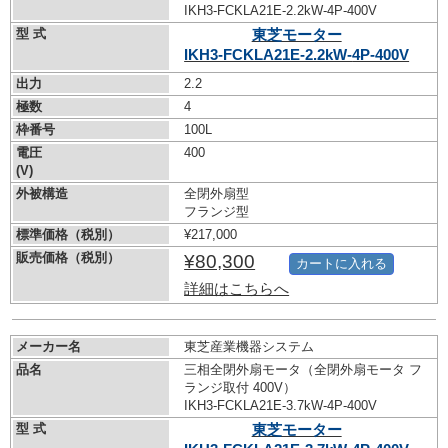
IKH3-FCKLA21E-2.2kW-
4P-400V
型 式
東芝モーター
IKH3-FCKLA21E-2.2kW-
4P-400V
出力
2.2
極数
4
枠番号
100L
電圧
400
(V)
外被構造
全閉外扇型
フランジ型
標準価格（税別）
¥217,000
販売価格（税別）
¥80,300
カートに入れる
詳細はこちらへ
メーカー名
東芝産業機器システム
品名
三相全閉外扇モータ（全閉外扇モータ フ
ランジ取付 400V）
IKH3-FCKLA21E-3.7kW-
4P-400V
型 式
東芝モーター