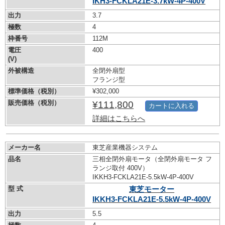
IKH3-FCKLA21E-3.7kW-
4P-400V
出力
3.7
極数
4
枠番号
112M
電圧
400
(V)
外被構造
全閉外扇型
フランジ型
標準価格（税別）
¥302,000
販売価格（税別）
¥111,800
カートに入れる
詳細はこちらへ
メーカー名
東芝産業機器システム
品名
三相全閉外扇モータ（全閉外扇モータ フ
ランジ取付 400V）
IKKH3-FCKLA21E-5.5kW-
4P-400V
型 式
東芝モーター
IKKH3-FCKLA21E-5.5kW-
4P-400V
出力
5.5