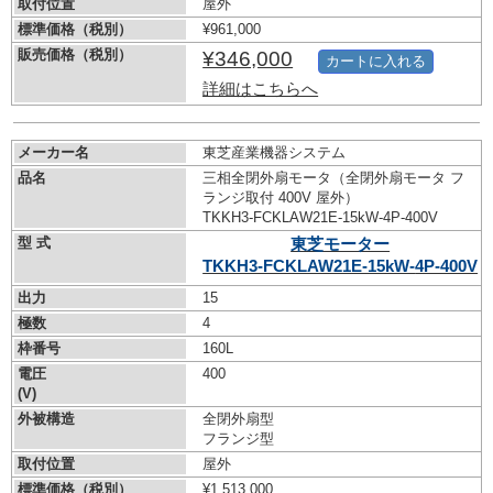
取付位置
屋外
標準価格（税別）
¥961,000
販売価格（税別）
¥346,000
カートに入れる
詳細はこちらへ
メーカー名
東芝産業機器システム
品名
三相全閉外扇モータ（全閉外扇モータ フ
ランジ取付 400V 屋外）
TKKH3-FCKLAW21E-15kW-
4P-400V
型 式
東芝モーター
TKKH3-FCKLAW21E-15kW-
4P-400V
出力
15
極数
4
枠番号
160L
電圧
400
(V)
外被構造
全閉外扇型
フランジ型
取付位置
屋外
標準価格（税別）
¥1,513,000