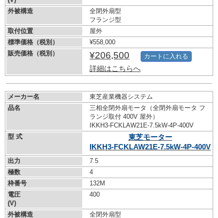
外被構造
全閉外扇型
フランジ型
取付位置
屋外
標準価格（税別）
¥558,000
販売価格（税別）
¥206,500
カートに入れる
詳細はこちらへ
メーカー名
東芝産業機器システム
品名
三相全閉外扇モータ（全閉外扇モータ フ
ランジ取付 400V 屋外）
IKKH3-FCKLAW21E-7.5kW-
4P-400V
型 式
東芝モーター
IKKH3-FCKLAW21E-7.5kW-
4P-400V
出力
7.5
極数
4
枠番号
132M
電圧
400
(V)
外被構造
全閉外扇型