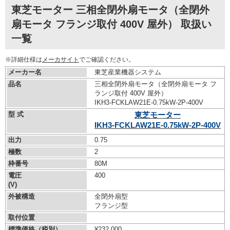
東芝モーター 三相全閉外扇モータ（全閉外
扇モータ フランジ取付 400V 屋外） 取扱い
一覧
※詳細仕様は
メーカサイト
でご確認ください。
メーカー名
東芝産業機器システム
品名
三相全閉外扇モータ（全閉外扇モータ フ
ランジ取付 400V 屋外）
IKH3-FCKLAW21E-0.75kW-
2P-400V
型 式
東芝モーター
IKH3-FCKLAW21E-0.75kW-
2P-400V
出力
0.75
極数
2
枠番号
80M
電圧
400
(V)
外被構造
全閉外扇型
フランジ型
取付位置
標準価格（税別）
¥232,000