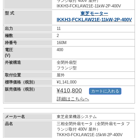
ランジ取付 400V 屋外）
IKKH3-FCKLAW21E-11kW-
2P-400V
型 式
東芝モーター
IKKH3-FCKLAW21E-11kW-
2P-400V
出力
11
極数
2
枠番号
160M
電圧
400
(V)
外被構造
全閉外扇型
フランジ型
取付位置
屋外
標準価格（税別）
¥1,141,000
販売価格（税別）
¥410,800
カートに入れる
詳細はこちらへ
メーカー名
東芝産業機器システム
品名
三相全閉外扇モータ（全閉外扇モータ フ
ランジ取付 400V 屋外）
TKKH3-FCKLAW21E-15kW-
2P-400V