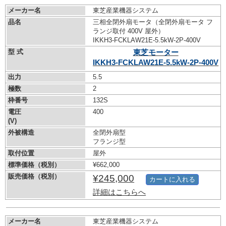
メーカー名
東芝産業機器システム
品名
三相全閉外扇モータ（全閉外扇モータ フ
ランジ取付 400V 屋外）
IKKH3-FCKLAW21E-5.5kW-
2P-400V
型 式
東芝モーター
IKKH3-FCKLAW21E-5.5kW-
2P-400V
出力
5.5
極数
2
枠番号
132S
電圧
400
(V)
外被構造
全閉外扇型
フランジ型
取付位置
屋外
標準価格（税別）
¥662,000
販売価格（税別）
¥245,000
カートに入れる
詳細はこちらへ
メーカー名
東芝産業機器システム