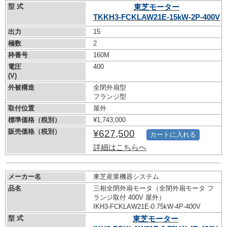
型 式
東芝モーター
TKKH3-FCKLAW21E-15kW-
2P-400V
出力
15
極数
2
枠番号
160M
電圧
400
(V)
外被構造
全閉外扇型
フランジ型
取付位置
屋外
標準価格（税別）
¥1,743,000
販売価格（税別）
¥627,500
カートに入れる
詳細はこちらへ
メーカー名
東芝産業機器システム
品名
三相全閉外扇モータ（全閉外扇モータ フ
ランジ取付 400V 屋外）
IKH3-FCKLAW21E-0.75kW-
4P-400V
型 式
東芝モーター