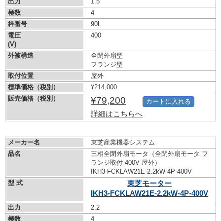
出力
1.5
極数
4
枠番号
90L
電圧
400
(V)
外被構造
全閉外扇型
フランジ型
取付位置
屋外
標準価格（税別）
¥214,000
販売価格（税別）
¥79,200
カートに入れる
詳細はこちらへ
メーカー名
東芝産業機器システム
品名
三相全閉外扇モータ（全閉外扇モータ フ
ランジ取付 400V 屋外）
IKH3-FCKLAW21E-2.2kW-
4P-400V
型 式
東芝モーター
IKH3-FCKLAW21E-2.2kW-
4P-400V
出力
2.2
極数
4