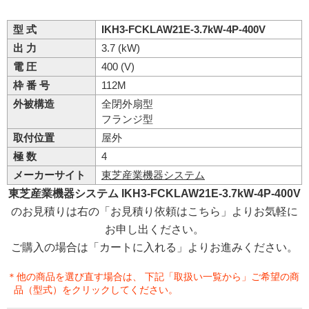
型 式
IKH3-FCKLAW21E-3.7kW-4P-400V
出 力
3.7 (kW)
電 圧
400 (V)
枠 番 号
112M
外被構造
全閉外扇型
フランジ型
取付位置
屋外
極 数
4
メーカーサイト
東芝産業機器システム
東芝産業機器システム IKH3-FCKLAW21E-3.7kW-4P-400V
のお見積りは右の「お見積り依頼はこちら」よりお気軽に
お申し出ください。
ご購入の場合は「カートに入れる」よりお進みください。
＊他の商品を選び直す場合は、 下記「取扱い一覧から」ご希望の商
品（型式）をクリックしてください。