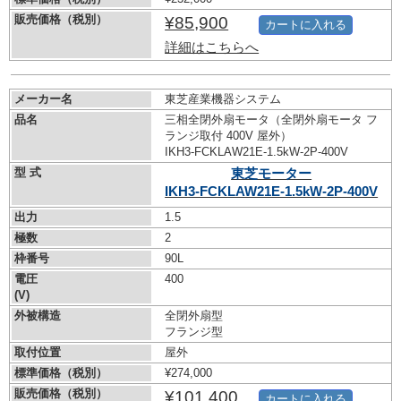
販売価格（税別）
¥85,900
カートに入れる
詳細はこちらへ
メーカー名
東芝産業機器システム
品名
三相全閉外扇モータ（全閉外扇モータ フ
ランジ取付 400V 屋外）
IKH3-FCKLAW21E-1.5kW-
2P-400V
型 式
東芝モーター
IKH3-FCKLAW21E-1.5kW-
2P-400V
出力
1.5
極数
2
枠番号
90L
電圧
400
(V)
外被構造
全閉外扇型
フランジ型
取付位置
屋外
標準価格（税別）
¥274,000
販売価格（税別）
¥101,400
カートに入れる