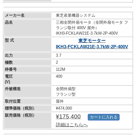
メーカー名
東芝産業機器システム
品名
三相全閉外扇モータ（全閉外扇モータ フ
ランジ取付 400V 屋外）
IKH3-FCKLAW21E-3.7kW-
2P-400V
型 式
東芝モーター
IKH3-FCKLAW21E-3.7kW-
2P-400V
出力
3.7
極数
2
枠番号
112M
電圧
400
(V)
外被構造
全閉外扇型
フランジ型
取付位置
屋外
標準価格（税別）
¥474,000
販売価格（税別）
¥175,400
カートに入れる
詳細はこちらへ