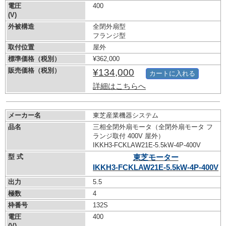
電圧
400
(V)
外被構造
全閉外扇型
フランジ型
取付位置
屋外
標準価格（税別）
¥362,000
販売価格（税別）
¥134,000
カートに入れる
詳細はこちらへ
メーカー名
東芝産業機器システム
品名
三相全閉外扇モータ（全閉外扇モータ フ
ランジ取付 400V 屋外）
IKKH3-FCKLAW21E-5.5kW-
4P-400V
型 式
東芝モーター
IKKH3-FCKLAW21E-5.5kW-
4P-400V
出力
5.5
極数
4
枠番号
132S
電圧
400
(V)