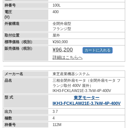
枠番号
100L
電圧
400
(V)
外被構造
全閉外扇型
フランジ型
取付位置
屋外
標準価格（税別）
¥260,000
販売価格（税別）
¥96,200
カートに入れる
詳細はこちらへ
メーカー名
東芝産業機器システム
品名
三相全閉外扇モータ（全閉外扇モータ フ
ランジ取付 400V 屋外）
IKH3-FCKLAW21E-3.7kW-
4P-400V
型 式
東芝モーター
IKH3-FCKLAW21E-3.7kW-
4P-400V
出力
3.7
極数
4
枠番号
112M