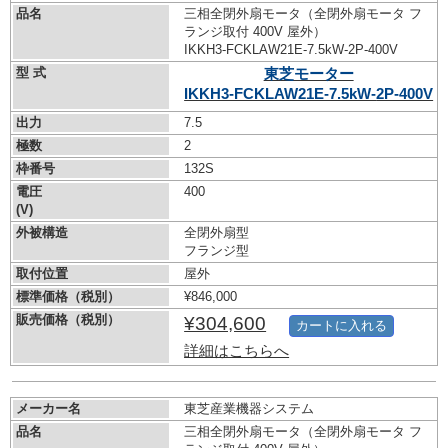
品名
三相全閉外扇モータ（全閉外扇モータ フ
ランジ取付 400V 屋外）
IKKH3-FCKLAW21E-7.5kW-
2P-400V
型 式
東芝モーター
IKKH3-FCKLAW21E-7.5kW-
2P-400V
出力
7.5
極数
2
枠番号
132S
電圧
400
(V)
外被構造
全閉外扇型
フランジ型
取付位置
屋外
標準価格（税別）
¥846,000
販売価格（税別）
¥304,600
カートに入れる
詳細はこちらへ
メーカー名
東芝産業機器システム
品名
三相全閉外扇モータ（全閉外扇モータ フ