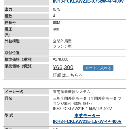
IKH3-FCKLAW21E-0.75kW-
4P-400V
出力
0.75
極数
4
枠番号
80M
電圧
400
(V)
外被構造
全閉外扇型
フランジ型
取付位置
標準価格（税別）
¥179,000
販売価格（税別）
¥66,300
カートに入れる
詳細はこちらへ
メーカー名
東芝産業機器システム
品名
三相全閉外扇モータ（全閉外扇モータ フ
ランジ取付 400V 屋外）
IKH3-FCKLAW21E-1.5kW-
4P-400V
型 式
東芝モーター
IKH3-FCKLAW21E-1.5kW-
4P-400V