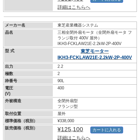
詳細はこちらへ
メーカー名
東芝産業機器システム
品名
三相全閉外扇モータ（全閉外扇モータ フ
ランジ取付 400V 屋外）
IKH3-FCKLAW21E-2.2kW-
2P-400V
型 式
東芝モーター
IKH3-FCKLAW21E-2.2kW-
2P-400V
出力
2.2
極数
2
枠番号
90L
電圧
400
(V)
外被構造
全閉外扇型
フランジ型
取付位置
屋外
標準価格（税別）
¥338,000
販売価格（税別）
¥125,100
カートに入れる
詳細はこちらへ