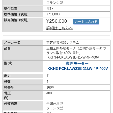
フランジ型
取付位置
屋外
標準価格（税別）
¥711,000
販売価格（税別）
¥256,000
カートに入れる
詳細はこちらへ
メーカー名
東芝産業機器システム
品名
三相全閉外扇モータ（全閉外扇モータ フ
ランジ取付 400V 屋外）
IKKH3-FCKLAW21E-11kW-
4P-400V
型 式
東芝モーター
IKKH3-FCKLAW21E-11kW-
4P-400V
出力
11
極数
4
枠番号
160M
電圧
400
(V)
外被構造
全閉外扇型
フランジ型