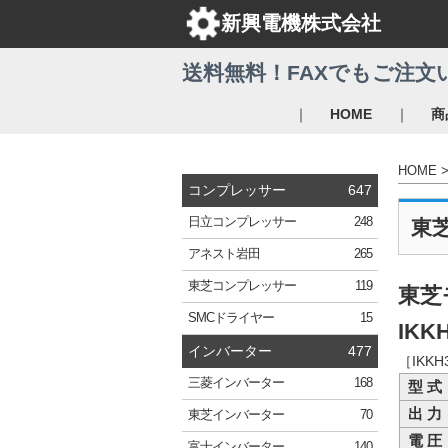
新興電機株式会社
送料無料！FAXでもご注文
｜
｜
HOME
商
HOME
コンプレッサー
647
日立
コンプレッサー
248
東
アネスト岩田
265
東芝
コンプレッサー
119
東芝
SMC
ドライヤー
15
IKK
インバーター
477
［IKK
三菱
インバーター
168
型 式
出 力
東芝
インバーター
70
電 圧
富士
インバーター
140