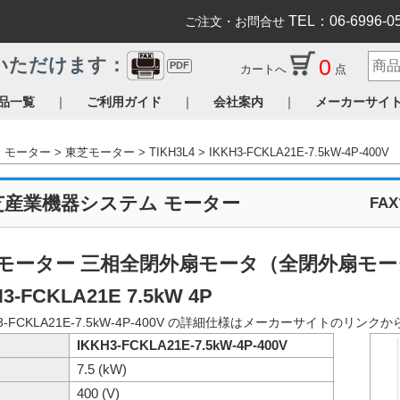
TEL：06-6996-0
ご注文・お問合せ
0
いただけます：
PDF
カートへ
点
｜
｜
｜
品一覧
ご利用ガイド
会社案内
メーカーサイ
モーター
東芝モーター
TIKH3L4
IKKH3-FCKLA21E-7.5kW-4P-400V
芝産業機器システム モーター
FA
モーター 三相全閉外扇モータ（全閉外扇モータ
H3-FCKLA21E 7.5kW 4P
H3-FCKLA21E-7.5kW-4P-400V の詳細仕様はメーカーサイトのリ
IKKH3-FCKLA21E-7.5kW-4P-400V
7.5 (kW)
400 (V)