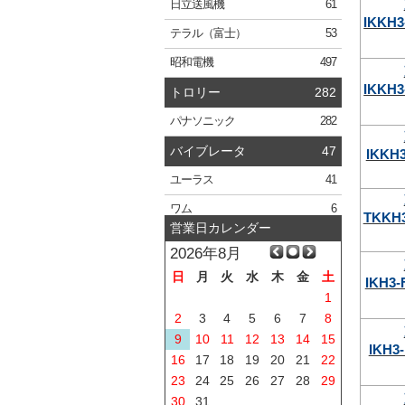
日立
送風機
61
IKKH3
テラル
（富士）
53
昭和電機
497
IKKH3
トロリー
282
パナソニック
282
バイブレータ
47
IKKH
ユーラス
41
ワム
6
TKKH3
営業日カレンダー
2026年8月
日
月
火
水
木
金
土
IKH3-
1
2
3
4
5
6
7
8
9
10
11
12
13
14
15
IKH3
16
17
18
19
20
21
22
23
24
25
26
27
28
29
30
31