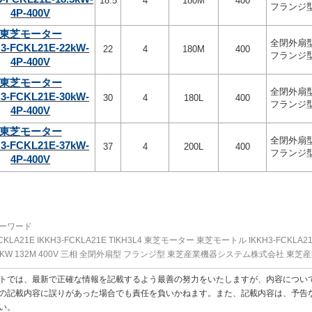
18.5
4
180M
400
フランジ
4P-400V
東芝モーター
全閉外扇
3-FCKL21E-22kW-
22
4
180M
400
フランジ
4P-400V
東芝モーター
全閉外扇
3-FCKL21E-30kW-
30
4
180L
400
フランジ
4P-400V
東芝モーター
全閉外扇
3-FCKL21E-37kW-
37
4
200L
400
フランジ
4P-400V
ーワード
FCKLA21E IKKH3-FCKLA21E TIKH3L4 東芝モーター 東芝モートル IKKH3-FCKLA21E-7
7.5KW 132M 400V 三相 全閉外扇型 フランジ型 東芝産業機器システム株式会社 東
トでは、最新で正確な情報を記載するよう最善の努力をいたしますが、内容につい
の記載内容に誤りがあった場合でも責任を負いかねます。また、記載内容は、予告
い。