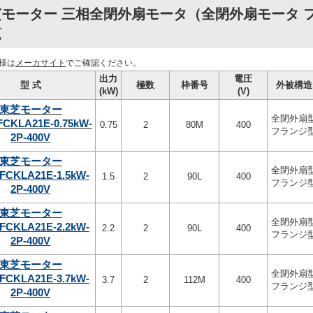
モーター 三相全閉外扇モータ（全閉外扇モータ フラ
覧
様は
メーカサイト
でご確認ください。
出力
電圧
型 式
極数
枠番号
外被構造
(kW)
(V)
東芝モーター
全閉外扇
FCKLA21E-0.75kW-
0.75
2
80M
400
フランジ
2P-400V
東芝モーター
全閉外扇
-FCKLA21E-1.5kW-
1.5
2
90L
400
フランジ
2P-400V
東芝モーター
全閉外扇
-FCKLA21E-2.2kW-
2.2
2
90L
400
フランジ
2P-400V
東芝モーター
全閉外扇
-FCKLA21E-3.7kW-
3.7
2
112M
400
フランジ
2P-400V