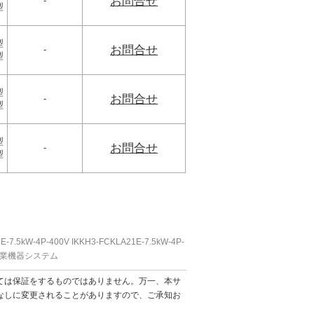
お問合せ
-
型
型
お問合せ
-
型
型
お問合せ
-
型
型
お問合せ
-
型
.5kW-4P-400V IKKH3-FCKLA21E-7.5kW-4P-
芝産業機器システム
ては保証をするものではありません。万一、本サ
なしに変更されることがありますので、ご承知お