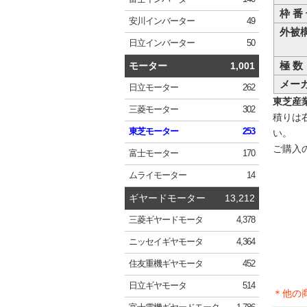
枠 番
安川
インバーター
49
外被
日立
インバーター
50
極 数
モーター
1,001
メー
日立
モーター
262
東芝産業機
三菱
モーター
302
積りは
東芝
モーター
253
い。
ご購入
富士
モーター
170
ムライ
モーター
14
ギヤードモーター
13,212
三菱
ギヤードモータ
4,378
ニッセイ
ギヤモータ
4,364
住友重機
ギヤモータ
452
日立
ギヤモータ
514
＊他の