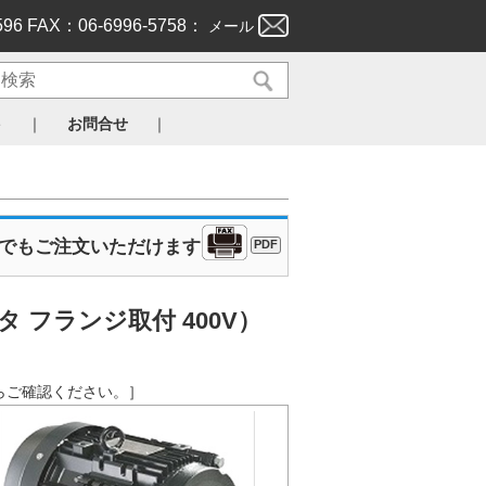
596 FAX：06-6996-5758：
メール
｜
｜
ト
お問合せ
Xでもご注文いただけます
PDF
 フランジ取付 400V）
ンクからご確認ください。］