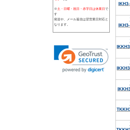
IKH3
※
土・日曜・祝日・赤字日は休業日
で
す
発送や、メール返信は翌営業日対応と
IKH3
なります。
IKKH3
IKKH3
IKKH
TKKH3
TKKH3