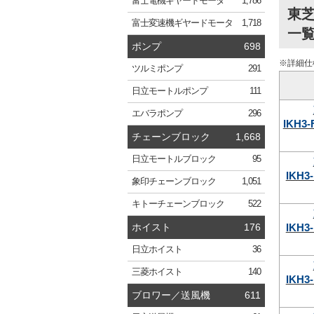
富士電機
ギヤードモータ
1,786
東芝
富士変速機
ギヤードモータ
1,718
一
ポンプ
698
※詳細仕
ツルミ
ポンプ
291
日立
モートルポンプ
111
エバラ
ポンプ
296
IKH3-
チェーンブロック
1,668
日立
モートルブロック
95
IKH3
象印
チェーンブロック
1,051
キトー
チェーンブロック
522
IKH3
ホイスト
176
日立
ホイスト
36
三菱
ホイスト
140
IKH3
ブロワー／送風機
611