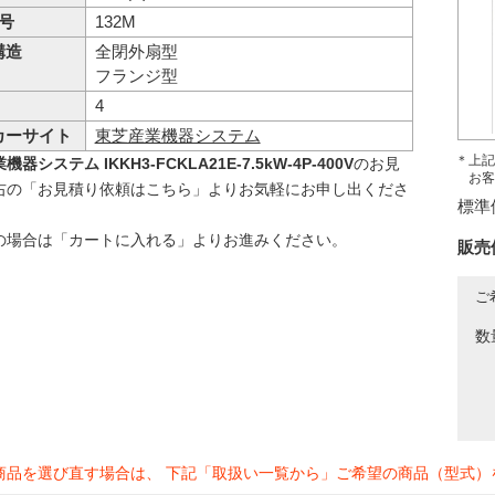
 号
132M
構造
全閉外扇型
フランジ型
4
カーサイト
東芝産業機器システム
＊上記
器システム IKKH3-FCKLA21E-7.5kW-4P-400V
のお見
お客
右の「お見積り依頼はこちら」よりお気軽にお申し出くださ
標準
の場合は「カートに入れる」よりお進みください。
販売
ご
数
商品を選び直す場合は、 下記「取扱い一覧から」ご希望の商品（型式）