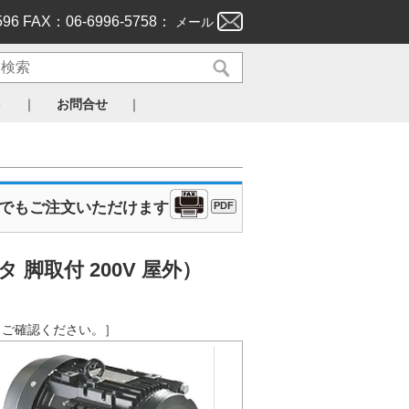
596 FAX：06-6996-5758：
メール
｜
｜
ト
お問合せ
Xでもご注文いただけます
PDF
脚取付 200V 屋外）
クからご確認ください。］