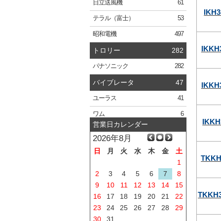
日立
送風機
61
IKH3
テラル
（富士）
53
昭和電機
497
IKKH
トロリー
282
パナソニック
282
バイブレータ
47
IKKH
ユーラス
41
ワム
6
IKKH
営業日カレンダー
2026年8月
日
月
火
水
木
金
土
TKKH
1
2
3
4
5
6
7
8
9
10
11
12
13
14
15
TKKH3
16
17
18
19
20
21
22
23
24
25
26
27
28
29
30
31