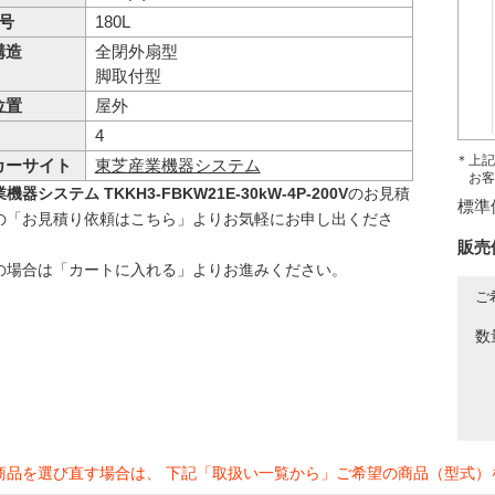
 号
180L
構造
全閉外扇型
脚取付型
位置
屋外
4
＊上記
カーサイト
東芝産業機器システム
お客
器システム TKKH3-FBKW21E-30kW-4P-200V
のお見積
標準
の「お見積り依頼はこちら」よりお気軽にお申し出くださ
販売
の場合は「カートに入れる」よりお進みください。
ご
数
商品を選び直す場合は、 下記「取扱い一覧から」ご希望の商品（型式）