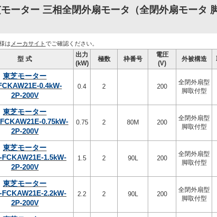
モーター 三相全閉外扇モータ（全閉外扇モータ 脚取
様は
メーカサイト
でご確認ください。
出力
電圧
型 式
極数
枠番号
外被構造
(kW)
(V)
東芝モーター
全閉外扇型
-FCKAW21E-0.4kW-
0.4
2
200
脚取付型
2P-200V
東芝モーター
全閉外扇型
-FCKAW21E-0.75kW-
0.75
2
80M
200
脚取付型
2P-200V
東芝モーター
全閉外扇型
-FCKAW21E-1.5kW-
1.5
2
90L
200
脚取付型
2P-200V
東芝モーター
全閉外扇型
-FCKAW21E-2.2kW-
2.2
2
90L
200
脚取付型
2P-200V