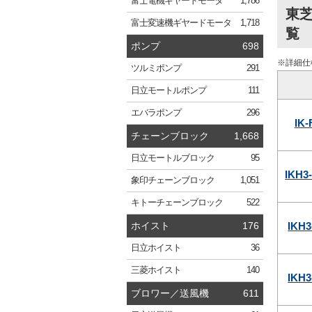
富士電機
ギヤードモータ
1,786
東芝
富士変速機
ギヤードモータ
1,718
覧
ポンプ
698
※詳細仕
ツルミ
ポンプ
291
日立
モートルポンプ
111
エバラ
ポンプ
296
IK
チェーンブロック
1,668
日立
モートルブロック
95
IKH3
象印
チェーンブロック
1,051
キトー
チェーンブロック
522
IKH3
ホイスト
176
日立
ホイスト
36
三菱
ホイスト
140
IKH3
ブロワー／送風機
611