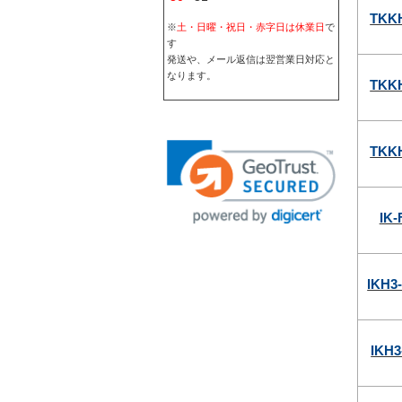
TKK
※
土・日曜・祝日・赤字日は休業日
で
す
発送や、メール返信は翌営業日対応と
なります。
TKK
TKK
IK
IKH3
IKH3