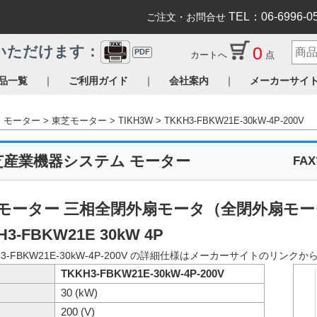
TEL：06-6996-0
ご注文・お問合せ
0
いただけます：
PDF
カートへ
点
｜
｜
｜
品一覧
ご利用ガイド
会社案内
メーカーサイ
モーター
東芝モーター
TIKH3W
TKKH3-FBKW21E-30kW-4P-200V
芝産業機器システム モーター
FA
モーター 三相全閉外扇モータ（全閉外扇モータ 
H3-FBKW21E 30kW 4P
H3-FBKW21E-30kW-4P-200V の詳細仕様はメーカーサイトのリン
TKKH3-FBKW21E-30kW-4P-200V
30 (kW)
200 (V)