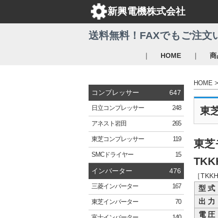
新興電機株式会社
送料無料！FAXでもご注文
｜
｜
HOME
商
HOME
コンプレッサー
647
日立
コンプレッサー
248
東
アネスト岩田
265
東芝
コンプレッサー
119
東芝
SMC
ドライヤー
15
TKK
インバーター
476
［TKK
三菱
インバーター
167
型 式
出 力
東芝
インバーター
70
電 圧
富士
インバーター
140