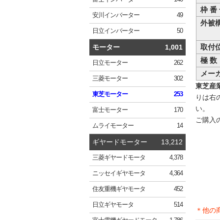
枠 番
安川
インバーター
49
外被
日立
インバーター
50
取付
モーター
1,001
極 数
日立
モーター
262
メー
三菱
モーター
302
東芝産業機
東芝
モーター
253
りは右
い。
富士
モーター
170
ご購入
ムライ
モーター
14
ギヤードモーター
13,212
三菱
ギヤードモータ
4,378
ニッセイ
ギヤモータ
4,364
住友重機
ギヤモータ
452
日立
ギヤモータ
514
＊他の