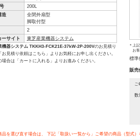
 号
200L
構造
全閉外扇型
脚取付型
2
カーサイト
東芝産業機器システム
＊上記
器システム TKKH3-FCK21E-37kW-2P-200V
のお見積り
お客
「お見積り依頼はこちら」よりお気軽にお申し出ください。
標準
の場合は「カートに入れる」よりお進みください。
販売
ご
数
商品を選び直す場合は、 下記「取扱い一覧から」ご希望の商品（型式）