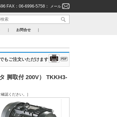
596 FAX：06-6996-5758：
メール
｜
｜
ト
お問合せ
Xでもご注文いただけます
PDF
付 200V） TKKH3-
からご確認ください。］