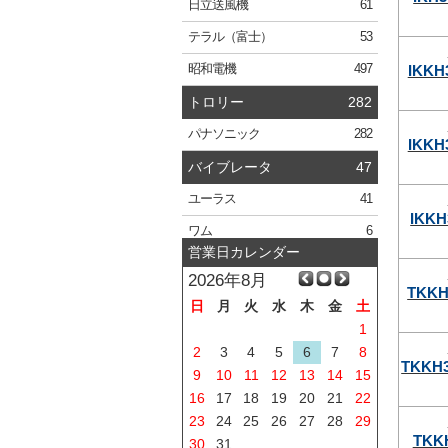
日立
送風機
61
テラル
（富士）
53
IKKH
昭和電機
497
トロリー
282
パナソニック
282
IKKH
バイブレータ
47
ユーラス
41
IKKH
ワム
6
営業日カレンダー
2026年8月
TKKH
日
月
火
水
木
金
土
1
2
3
4
5
6
7
8
TKKH3
9
10
11
12
13
14
15
16
17
18
19
20
21
22
23
24
25
26
27
28
29
TKK
30
31