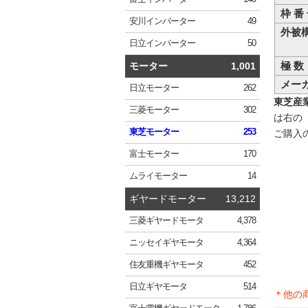
枠 番
安川
インバーター
49
外被
日立
インバーター
50
極 数
モーター
1,001
メー
日立
モーター
262
東芝産業機
三菱
モーター
302
は右の
東芝
モーター
253
ご購入
富士
モーター
170
ムライ
モーター
14
ギヤードモーター
13,212
三菱
ギヤードモータ
4,378
ニッセイ
ギヤモータ
4,364
住友重機
ギヤモータ
452
日立
ギヤモータ
514
＊他の