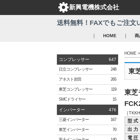
新興電機株式会社
送料無料！FAXでもご注文
｜
｜
HOME
商
HOME
コンプレッサー
647
日立
コンプレッサー
248
東
アネスト岩田
265
東芝
コンプレッサー
119
東芝
SMC
ドライヤー
15
FCK
インバーター
476
［TKK
三菱
インバーター
167
型 式
出 力
東芝
インバーター
70
電 圧
富士
インバーター
140