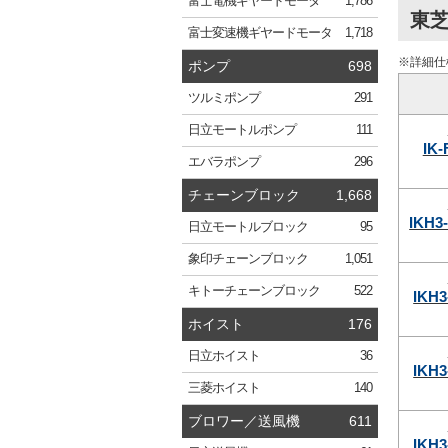
富士電機
ギヤードモータ
1,786
東芝
富士変速機
ギヤードモータ
1,718
※詳細仕
ポンプ
698
ツルミ
ポンプ
291
日立
モートルポンプ
111
IK-
エバラ
ポンプ
296
チェーンブロック
1,668
IKH3
日立
モートルブロック
95
象印
チェーンブロック
1,051
キトー
チェーンブロック
522
IKH3
ホイスト
176
日立
ホイスト
36
IKH3
三菱
ホイスト
140
ブロワー／送風機
611
IKH3