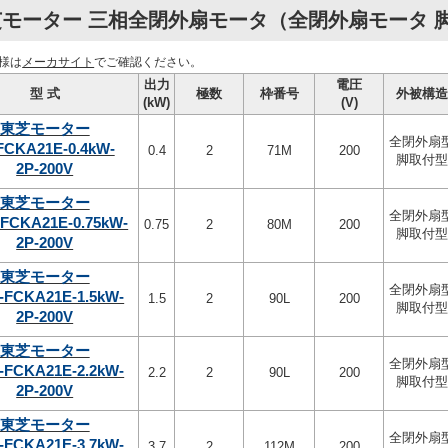
モーター 三相全閉外扇モータ（全閉外扇モータ 脚取
様は
メーカサイト
でご確認ください。
出力
電圧
型 式
極数
枠番号
外被構造
(kW)
(V)
東芝モーター
全閉外扇
FCKA21E-0.4kW-
0.4
2
71M
200
脚取付型
2P-200V
東芝モーター
全閉外扇
-FCKA21E-0.75kW-
0.75
2
80M
200
脚取付型
2P-200V
東芝モーター
全閉外扇
-FCKA21E-1.5kW-
1.5
2
90L
200
脚取付型
2P-200V
東芝モーター
全閉外扇
-FCKA21E-2.2kW-
2.2
2
90L
200
脚取付型
2P-200V
東芝モーター
全閉外扇
-FCKA21E-3.7kW-
3.7
2
112M
200