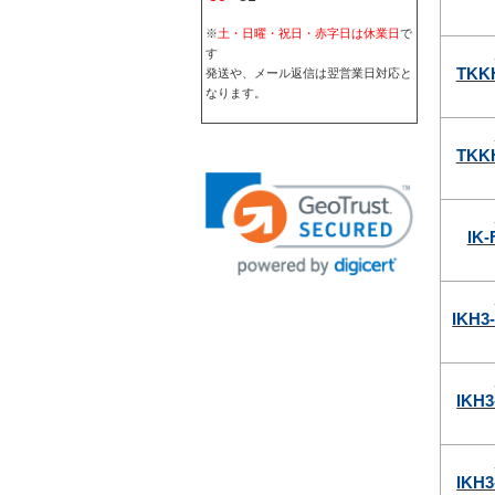
※
土・日曜・祝日・赤字日は休業日
で
す
TKK
発送や、メール返信は翌営業日対応と
なります。
TKK
IK-
IKH3
IKH3
IKH3