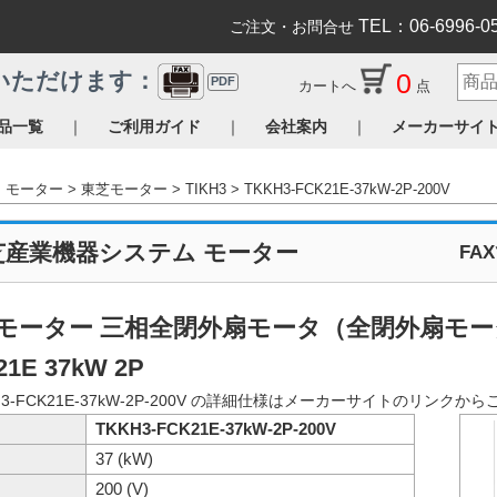
TEL：06-6996-0
ご注文・お問合せ
0
いただけます：
PDF
カートへ
点
｜
｜
｜
品一覧
ご利用ガイド
会社案内
メーカーサイ
モーター
東芝モーター
TIKH3
TKKH3-FCK21E-37kW-2P-200V
芝産業機器システム モーター
FA
モーター 三相全閉外扇モータ（全閉外扇モータ 脚取
21E 37kW 2P
H3-FCK21E-37kW-2P-200V の詳細仕様はメーカーサイトのリンク
TKKH3-FCK21E-37kW-2P-200V
37 (kW)
200 (V)