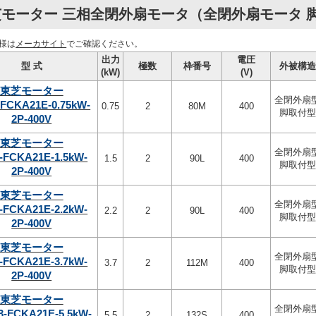
モーター 三相全閉外扇モータ（全閉外扇モータ 脚取
様は
メーカサイト
でご確認ください。
出力
電圧
型 式
極数
枠番号
外被構造
(kW)
(V)
東芝モーター
全閉外扇
-FCKA21E-0.75kW-
0.75
2
80M
400
脚取付型
2P-400V
東芝モーター
全閉外扇
-FCKA21E-1.5kW-
1.5
2
90L
400
脚取付型
2P-400V
東芝モーター
全閉外扇
-FCKA21E-2.2kW-
2.2
2
90L
400
脚取付型
2P-400V
東芝モーター
全閉外扇
-FCKA21E-3.7kW-
3.7
2
112M
400
脚取付型
2P-400V
東芝モーター
全閉外扇
3-FCKA21E-5.5kW-
5.5
2
132S
400