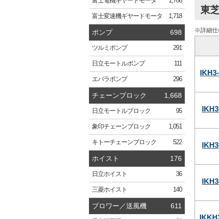
富士電機
ギヤードモータ
1,786
東芝
富士変速機
ギヤードモータ
1,718
※詳細仕
ポンプ
698
ツルミ
ポンプ
291
日立
モートルポンプ
111
IKH3
エバラ
ポンプ
296
チェーンブロック
1,668
IKH3
日立
モートルブロック
95
象印
チェーンブロック
1,051
キトー
チェーンブロック
522
IKH3
ホイスト
176
日立
ホイスト
36
IKH3
三菱
ホイスト
140
ブロワー／送風機
611
IKKH