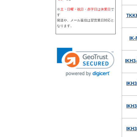
※
土・日曜・祝日・赤字日は休業日
で
TKK
す
発送や、メール返信は翌営業日対応と
なります。
IK-
IKH3
IKH3
IKH3
IKH3