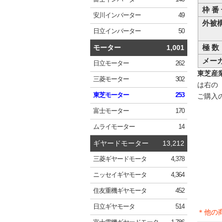
枠 番
安川
インバーター
49
外被
日立
インバーター
50
極 数
モーター
1,001
メー
日立
モーター
262
東芝産業機
三菱
モーター
302
は右の
東芝
モーター
253
ご購入
富士
モーター
170
ムライ
モーター
14
ギヤードモーター
13,212
三菱
ギヤードモータ
4,378
ニッセイ
ギヤモータ
4,364
住友重機
ギヤモータ
452
日立
ギヤモータ
514
＊他の