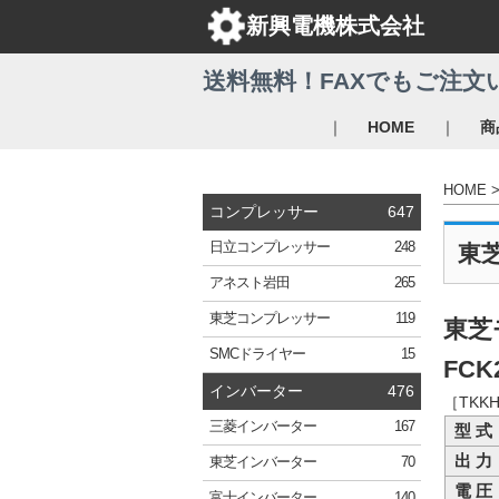
新興電機株式会社
送料無料！FAXでもご注文
｜
｜
HOME
商
HOME
コンプレッサー
647
日立
コンプレッサー
248
東
アネスト岩田
265
東芝
コンプレッサー
119
東芝
SMC
ドライヤー
15
FCK
インバーター
476
［TKK
三菱
インバーター
167
型 式
出 力
東芝
インバーター
70
電 圧
富士
インバーター
140