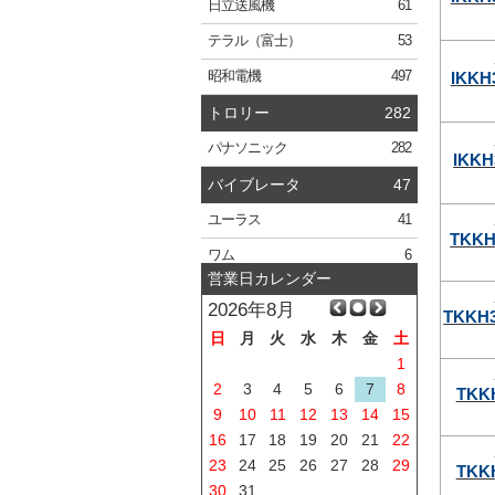
日立
送風機
61
テラル
（富士）
53
IKKH
昭和電機
497
トロリー
282
パナソニック
282
IKKH
バイブレータ
47
ユーラス
41
TKKH
ワム
6
営業日カレンダー
2026年8月
TKKH3
日
月
火
水
木
金
土
1
2
3
4
5
6
7
8
TKK
9
10
11
12
13
14
15
16
17
18
19
20
21
22
23
24
25
26
27
28
29
TKK
30
31