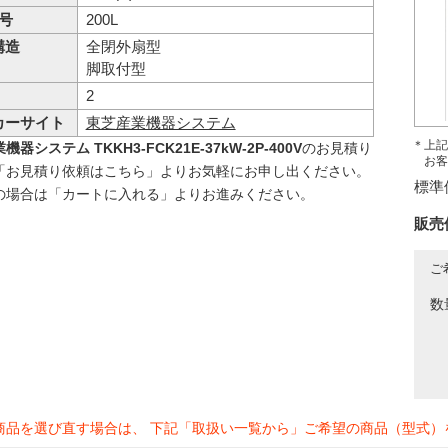
 号
200L
構造
全閉外扇型
脚取付型
2
カーサイト
東芝産業機器システム
＊上記
器システム TKKH3-FCK21E-37kW-2P-400V
のお見積り
お客
「お見積り依頼はこちら」よりお気軽にお申し出ください。
標準
の場合は「カートに入れる」よりお進みください。
販売
ご
数
商品を選び直す場合は、 下記「取扱い一覧から」ご希望の商品（型式）