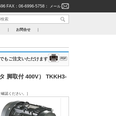
596 FAX：06-6996-5758：
メール
｜
｜
ト
お問合せ
Xでもご注文いただけます
PDF
付 400V） TKKH3-
からご確認ください。］