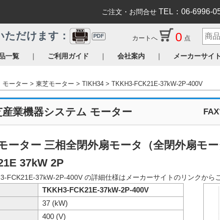
TEL：06-6996-0
ご注文・お問合せ
0
いただけます：
PDF
カートへ
点
｜
｜
｜
品一覧
ご利用ガイド
会社案内
メーカーサイ
モーター
東芝モーター
TIKH34
TKKH3-FCK21E-37kW-2P-400V
芝産業機器システム モーター
FA
モーター 三相全閉外扇モータ（全閉外扇モータ 脚取
21E 37kW 2P
H3-FCK21E-37kW-2P-400V の詳細仕様はメーカーサイトのリンク
TKKH3-FCK21E-37kW-2P-400V
37 (kW)
400 (V)