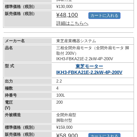
標準価格（税別）
¥130,000
販売価格（税別）
¥48,100
カートに入れる
詳細はこちらへ
メーカー名
東芝産業機器システム
品名
三相全閉外扇モータ（全閉外扇モータ 脚
取付 200V）
IKH3-FBKA21E-2.2kW-
4P-200V
型 式
東芝モーター
IKH3-FBKA21E-2.2kW-
4P-200V
出力
2.2
極数
4
枠番号
100L
電圧
200
(V)
外被構造
全閉外扇型
脚取付型
標準価格（税別）
¥159,000
販売価格（税別）
¥58,900
カートに入れる