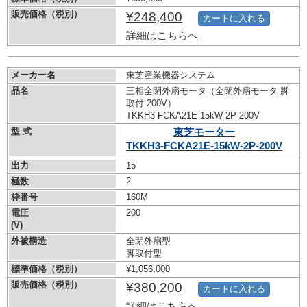
販売価格（税別）
¥248,400
カートに入れる
詳細はこちらへ
メーカー名
東芝産業機器システム
品名
三相全閉外扇モータ（全閉外扇モータ 脚
取付 200V）
TKKH3-FCKA21E-15kW-
2P-200V
型 式
東芝モーター
TKKH3-FCKA21E-15kW-
2P-200V
出力
15
極数
2
枠番号
160M
電圧
200
(V)
外被構造
全閉外扇型
脚取付型
標準価格（税別）
¥1,056,000
販売価格（税別）
¥380,200
カートに入れる
詳細はこちらへ