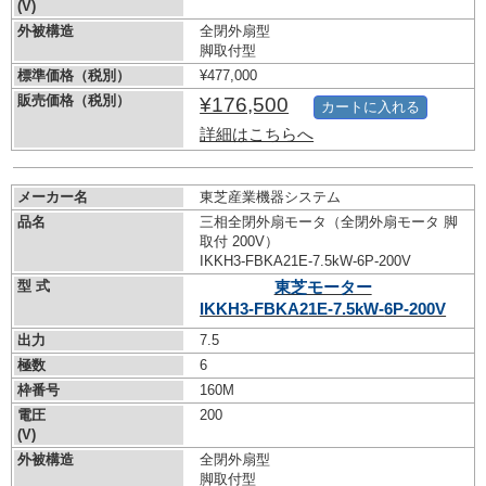
(V)
外被構造
全閉外扇型
脚取付型
標準価格（税別）
¥477,000
販売価格（税別）
¥176,500
カートに入れる
詳細はこちらへ
メーカー名
東芝産業機器システム
品名
三相全閉外扇モータ（全閉外扇モータ 脚
取付 200V）
IKKH3-FBKA21E-7.5kW-
6P-200V
型 式
東芝モーター
IKKH3-FBKA21E-7.5kW-
6P-200V
出力
7.5
極数
6
枠番号
160M
電圧
200
(V)
外被構造
全閉外扇型
脚取付型