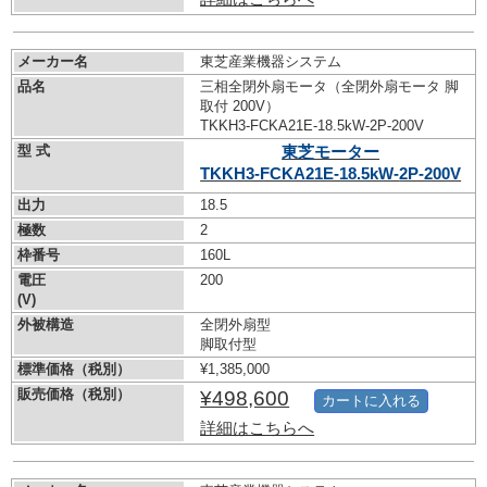
メーカー名
東芝産業機器システム
品名
三相全閉外扇モータ（全閉外扇モータ 脚
取付 200V）
TKKH3-FCKA21E-18.5kW-
2P-200V
型 式
東芝モーター
TKKH3-FCKA21E-18.5kW-
2P-200V
出力
18.5
極数
2
枠番号
160L
電圧
200
(V)
外被構造
全閉外扇型
脚取付型
標準価格（税別）
¥1,385,000
販売価格（税別）
¥498,600
カートに入れる
詳細はこちらへ