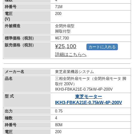
枠番号
71M
電圧
200
(V)
外被構造
全閉外扇型
脚取付型
標準価格（税別）
¥67,700
販売価格（税別）
¥25,100
カートに入れる
詳細はこちらへ
メーカー名
東芝産業機器システム
品名
三相全閉外扇モータ（全閉外扇モータ 脚
取付 200V）
IKH3-FBKA21E-0.75kW-
4P-200V
型 式
東芝モーター
IKH3-FBKA21E-0.75kW-
4P-200V
出力
0.75
極数
4
枠番号
80M
電圧
200