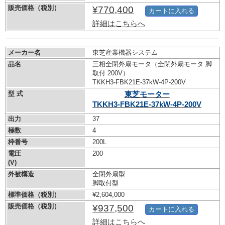
販売価格（税別）
¥770,400
カートに入れる
詳細はこちらへ
メーカー名
東芝産業機器システム
品名
三相全閉外扇モータ（全閉外扇モータ 脚
取付 200V）
TKKH3-FBK21E-37kW-
4P-200V
型 式
東芝モーター
TKKH3-FBK21E-37kW-
4P-200V
出力
37
極数
4
枠番号
200L
電圧
200
(V)
外被構造
全閉外扇型
脚取付型
標準価格（税別）
¥2,604,000
販売価格（税別）
¥937,500
カートに入れる
詳細はこちらへ