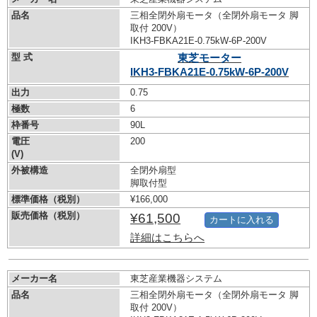
品名
三相全閉外扇モータ（全閉外扇モータ 脚
取付 200V）
IKH3-FBKA21E-0.75kW-
6P-200V
型 式
東芝モーター
IKH3-FBKA21E-0.75kW-
6P-200V
出力
0.75
極数
6
枠番号
90L
電圧
200
(V)
外被構造
全閉外扇型
脚取付型
標準価格（税別）
¥166,000
販売価格（税別）
¥61,500
カートに入れる
詳細はこちらへ
メーカー名
東芝産業機器システム
品名
三相全閉外扇モータ（全閉外扇モータ 脚
取付 200V）