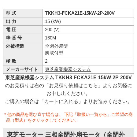
型 式
TKKH3-FCKA21E-15kW-2P-200V
出 力
15 (kW)
電 圧
200 (V)
枠 番 号
160M
外被構造
全閉外扇型
脚取付型
極 数
2
メーカーサイト
東芝産業機器システム
東芝産業機器システム TKKH3-FCKA21E-15kW-2P-200V
のお見積りは右の「お見積り依頼はこちら」よりお気軽に
お申し出ください。
ご購入の場合は「カートに入れる」よりお進みください。
＊他の商品を選び直す場合は、 下記「取扱い一覧から」ご希望の商
品（型式）をクリックしてください。
東芝モーター 三相全閉外扇モータ（全閉外