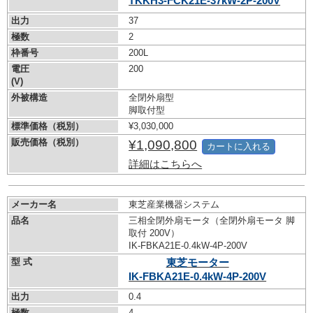
TKKH3-FCK21E-37kW-
2P-200V
出力
37
極数
2
枠番号
200L
電圧
200
(V)
外被構造
全閉外扇型
脚取付型
標準価格（税別）
¥3,030,000
販売価格（税別）
¥1,090,800
カートに入れる
詳細はこちらへ
メーカー名
東芝産業機器システム
品名
三相全閉外扇モータ（全閉外扇モータ 脚
取付 200V）
IK-FBKA21E-0.4kW-
4P-200V
型 式
東芝モーター
IK-FBKA21E-0.4kW-
4P-200V
出力
0.4
極数
4