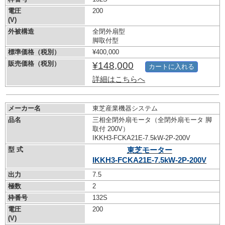
電圧
200
(V)
外被構造
全閉外扇型
脚取付型
標準価格（税別）
¥400,000
販売価格（税別）
¥148,000
カートに入れる
詳細はこちらへ
メーカー名
東芝産業機器システム
品名
三相全閉外扇モータ（全閉外扇モータ 脚
取付 200V）
IKKH3-FCKA21E-7.5kW-
2P-200V
型 式
東芝モーター
IKKH3-FCKA21E-7.5kW-
2P-200V
出力
7.5
極数
2
枠番号
132S
電圧
200
(V)