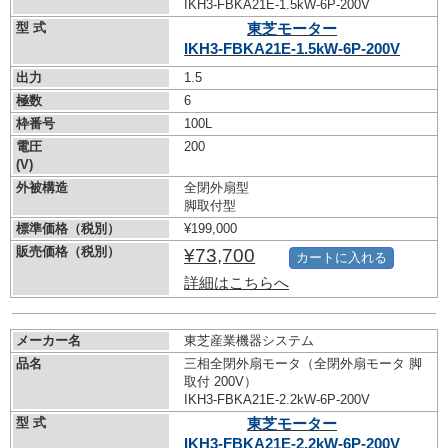
IKH3-FBKA21E-1.5kW-
6P-200V
型 式
東芝モーター
IKH3-FBKA21E-1.5kW-
6P-200V
出力
1.5
極数
6
枠番号
100L
電圧
200
(V)
外被構造
全閉外扇型
脚取付型
標準価格（税別）
¥199,000
販売価格（税別）
¥73,700
カートに入れる
詳細はこちらへ
メーカー名
東芝産業機器システム
品名
三相全閉外扇モータ（全閉外扇モータ 脚
取付 200V）
IKH3-FBKA21E-2.2kW-
6P-200V
型 式
東芝モーター
IKH3-FBKA21E-2.2kW-
6P-200V