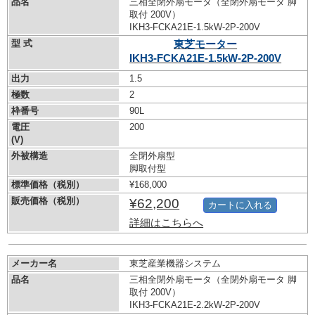
品名
三相全閉外扇モータ（全閉外扇モータ 脚
取付 200V）
IKH3-FCKA21E-1.5kW-
2P-200V
型 式
東芝モーター
IKH3-FCKA21E-1.5kW-
2P-200V
出力
1.5
極数
2
枠番号
90L
電圧
200
(V)
外被構造
全閉外扇型
脚取付型
標準価格（税別）
¥168,000
販売価格（税別）
¥62,200
カートに入れる
詳細はこちらへ
メーカー名
東芝産業機器システム
品名
三相全閉外扇モータ（全閉外扇モータ 脚
取付 200V）
IKH3-FCKA21E-2.2kW-
2P-200V