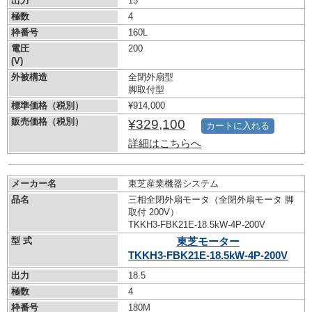
出力
15
極数
4
枠番号
160L
電圧
200
(V)
外被構造
全閉外扇型
脚取付型
標準価格（税別）
¥914,000
販売価格（税別）
¥329,100
カートに入れる
詳細はこちらへ
メーカー名
東芝産業機器システム
品名
三相全閉外扇モータ（全閉外扇モータ 脚
取付 200V）
TKKH3-FBK21E-18.5kW-
4P-200V
型 式
東芝モーター
TKKH3-FBK21E-18.5kW-
4P-200V
出力
18.5
極数
4
枠番号
180M