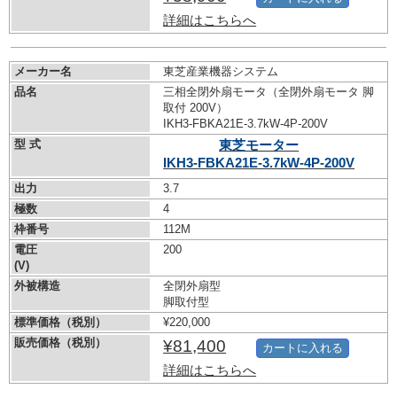
詳細はこちらへ
メーカー名
東芝産業機器システム
品名
三相全閉外扇モータ（全閉外扇モータ 脚
取付 200V）
IKH3-FBKA21E-3.7kW-
4P-200V
型 式
東芝モーター
IKH3-FBKA21E-3.7kW-
4P-200V
出力
3.7
極数
4
枠番号
112M
電圧
200
(V)
外被構造
全閉外扇型
脚取付型
標準価格（税別）
¥220,000
販売価格（税別）
¥81,400
カートに入れる
詳細はこちらへ