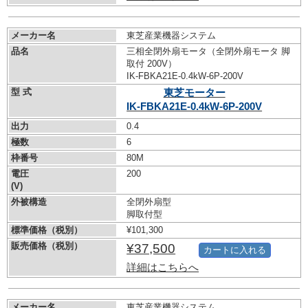
メーカー名
東芝産業機器システム
品名
三相全閉外扇モータ（全閉外扇モータ 脚
取付 200V）
IK-FBKA21E-0.4kW-
6P-200V
型 式
東芝モーター
IK-FBKA21E-0.4kW-
6P-200V
出力
0.4
極数
6
枠番号
80M
電圧
200
(V)
外被構造
全閉外扇型
脚取付型
標準価格（税別）
¥101,300
販売価格（税別）
¥37,500
カートに入れる
詳細はこちらへ
メーカー名
東芝産業機器システム