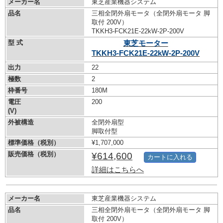
メーカー名
東芝産業機器システム
品名
三相全閉外扇モータ（全閉外扇モータ 脚
取付 200V）
TKKH3-FCK21E-22kW-
2P-200V
型 式
東芝モーター
TKKH3-FCK21E-22kW-
2P-200V
出力
22
極数
2
枠番号
180M
電圧
200
(V)
外被構造
全閉外扇型
脚取付型
標準価格（税別）
¥1,707,000
販売価格（税別）
¥614,600
カートに入れる
詳細はこちらへ
メーカー名
東芝産業機器システム
品名
三相全閉外扇モータ（全閉外扇モータ 脚
取付 200V）