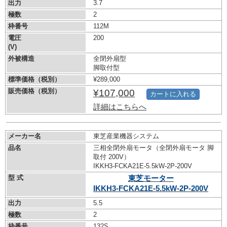
出力
3.7
極数
2
枠番号
112M
電圧
200
(V)
外被構造
全閉外扇型
脚取付型
標準価格（税別）
¥289,000
販売価格（税別）
¥107,000
カートに入れる
詳細はこちらへ
メーカー名
東芝産業機器システム
品名
三相全閉外扇モータ（全閉外扇モータ 脚
取付 200V）
IKKH3-FCKA21E-5.5kW-
2P-200V
型 式
東芝モーター
IKKH3-FCKA21E-5.5kW-
2P-200V
出力
5.5
極数
2
枠番号
132S