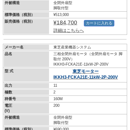
外被構造
全閉外扇型
脚取付型
標準価格（税別）
¥513,000
販売価格（税別）
¥184,700
カートに入れる
詳細はこちらへ
メーカー名
東芝産業機器システム
品名
三相全閉外扇モータ（全閉外扇モータ 脚
取付 200V）
IKKH3-FCKA21E-11kW-
2P-200V
型 式
東芝モーター
IKKH3-FCKA21E-11kW-
2P-200V
出力
11
極数
2
枠番号
160M
電圧
200
(V)
外被構造
全閉外扇型
脚取付型
標準価格（税別）
¥690,000