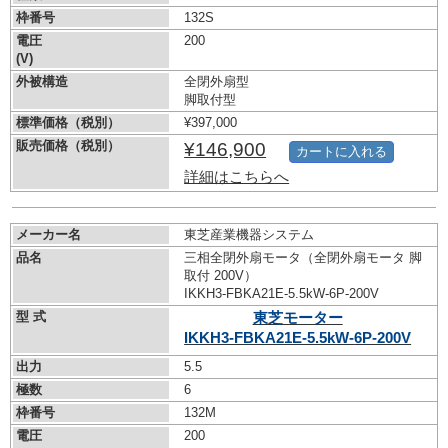
枠番号
132S
電圧
200
(V)
外被構造
全閉外扇型
脚取付型
標準価格（税別）
¥397,000
販売価格（税別）
¥146,900
カートに入れる
詳細はこちらへ
メーカー名
東芝産業機器システム
品名
三相全閉外扇モータ（全閉外扇モータ 脚
取付 200V）
IKKH3-FBKA21E-5.5kW-
6P-200V
型 式
東芝モーター
IKKH3-FBKA21E-5.5kW-
6P-200V
出力
5.5
極数
6
枠番号
132M
電圧
200