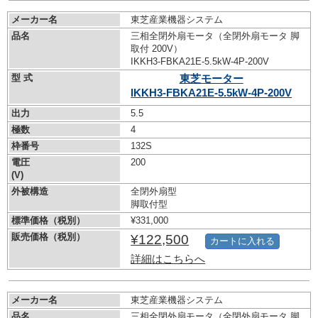
メーカー名
東芝産業機器システム
品名
三相全閉外扇モータ（全閉外扇モータ 脚
取付 200V）
IKKH3-FBKA21E-5.5kW-
4P-200V
型 式
東芝モーター
IKKH3-FBKA21E-5.5kW-
4P-200V
出力
5.5
極数
4
枠番号
132S
電圧
200
(V)
外被構造
全閉外扇型
脚取付型
標準価格（税別）
¥331,000
販売価格（税別）
¥122,500
カートに入れる
詳細はこちらへ
メーカー名
東芝産業機器システム
品名
三相全閉外扇モータ（全閉外扇モータ 脚