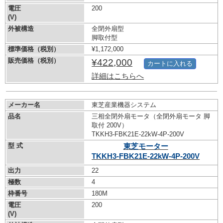
電圧
200
(V)
外被構造
全閉外扇型
脚取付型
標準価格（税別）
¥1,172,000
販売価格（税別）
¥422,000
カートに入れる
詳細はこちらへ
メーカー名
東芝産業機器システム
品名
三相全閉外扇モータ（全閉外扇モータ 脚
取付 200V）
TKKH3-FBK21E-22kW-
4P-200V
型 式
東芝モーター
TKKH3-FBK21E-22kW-
4P-200V
出力
22
極数
4
枠番号
180M
電圧
200
(V)