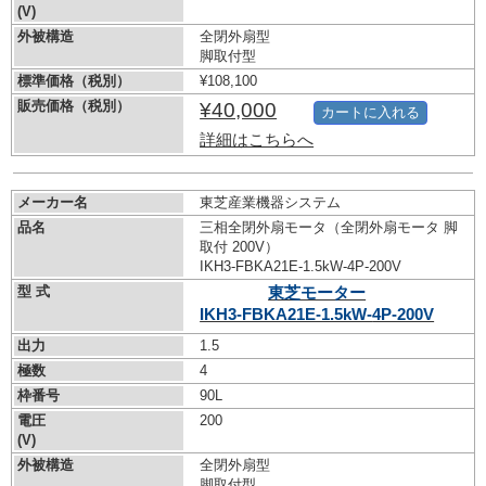
(V)
外被構造
全閉外扇型
脚取付型
標準価格（税別）
¥108,100
販売価格（税別）
¥40,000
カートに入れる
詳細はこちらへ
メーカー名
東芝産業機器システム
品名
三相全閉外扇モータ（全閉外扇モータ 脚
取付 200V）
IKH3-FBKA21E-1.5kW-
4P-200V
型 式
東芝モーター
IKH3-FBKA21E-1.5kW-
4P-200V
出力
1.5
極数
4
枠番号
90L
電圧
200
(V)
外被構造
全閉外扇型
脚取付型