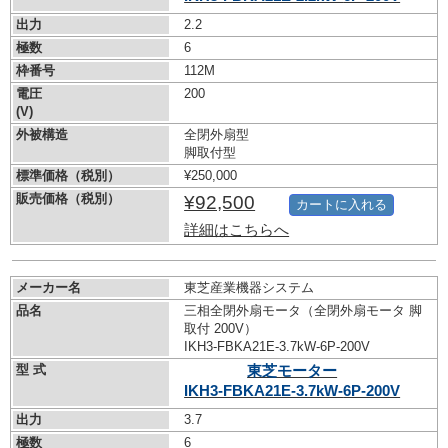
出力
2.2
極数
6
枠番号
112M
電圧
200
(V)
外被構造
全閉外扇型
脚取付型
標準価格（税別）
¥250,000
販売価格（税別）
¥92,500
カートに入れる
詳細はこちらへ
メーカー名
東芝産業機器システム
品名
三相全閉外扇モータ（全閉外扇モータ 脚
取付 200V）
IKH3-FBKA21E-3.7kW-
6P-200V
型 式
東芝モーター
IKH3-FBKA21E-3.7kW-
6P-200V
出力
3.7
極数
6