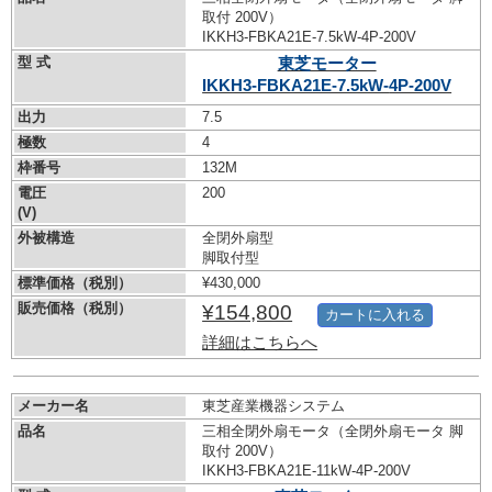
取付 200V）
IKKH3-FBKA21E-7.5kW-
4P-200V
型 式
東芝モーター
IKKH3-FBKA21E-7.5kW-
4P-200V
出力
7.5
極数
4
枠番号
132M
電圧
200
(V)
外被構造
全閉外扇型
脚取付型
標準価格（税別）
¥430,000
販売価格（税別）
¥154,800
カートに入れる
詳細はこちらへ
メーカー名
東芝産業機器システム
品名
三相全閉外扇モータ（全閉外扇モータ 脚
取付 200V）
IKKH3-FBKA21E-11kW-
4P-200V