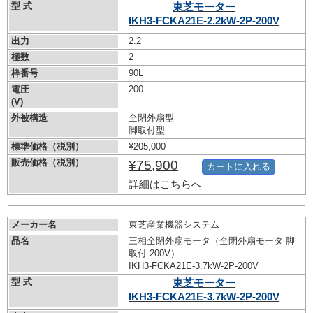
型 式
東芝モーター
IKH3-FCKA21E-2.2kW-
2P-200V
出力
2.2
極数
2
枠番号
90L
電圧
200
(V)
外被構造
全閉外扇型
脚取付型
標準価格（税別）
¥205,000
販売価格（税別）
¥75,900
カートに入れる
詳細はこちらへ
メーカー名
東芝産業機器システム
品名
三相全閉外扇モータ（全閉外扇モータ 脚
取付 200V）
IKH3-FCKA21E-3.7kW-
2P-200V
型 式
東芝モーター
IKH3-FCKA21E-3.7kW-
2P-200V