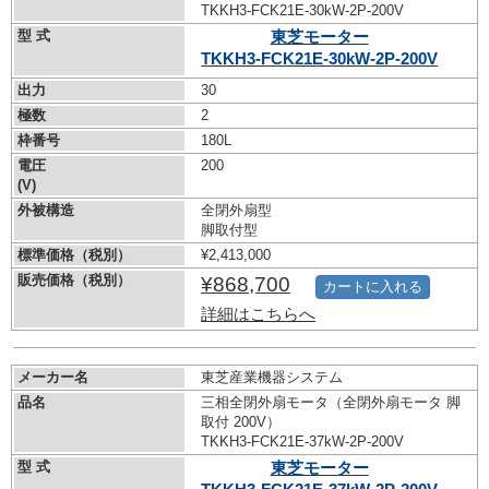
TKKH3-FCK21E-30kW-
2P-200V
型 式
東芝モーター
TKKH3-FCK21E-30kW-
2P-200V
出力
30
極数
2
枠番号
180L
電圧
200
(V)
外被構造
全閉外扇型
脚取付型
標準価格（税別）
¥2,413,000
販売価格（税別）
¥868,700
カートに入れる
詳細はこちらへ
メーカー名
東芝産業機器システム
品名
三相全閉外扇モータ（全閉外扇モータ 脚
取付 200V）
TKKH3-FCK21E-37kW-
2P-200V
型 式
東芝モーター