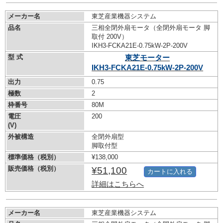
メーカー名
東芝産業機器システム
品名
三相全閉外扇モータ（全閉外扇モータ 脚
取付 200V）
IKH3-FCKA21E-0.75kW-
2P-200V
型 式
東芝モーター
IKH3-FCKA21E-0.75kW-
2P-200V
出力
0.75
極数
2
枠番号
80M
電圧
200
(V)
外被構造
全閉外扇型
脚取付型
標準価格（税別）
¥138,000
販売価格（税別）
¥51,100
カートに入れる
詳細はこちらへ
メーカー名
東芝産業機器システム