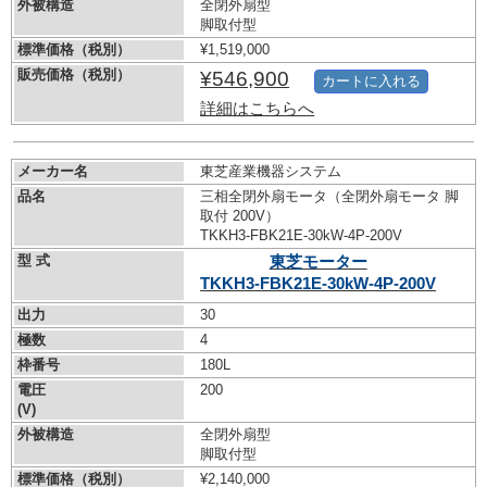
外被構造
全閉外扇型
脚取付型
標準価格（税別）
¥1,519,000
販売価格（税別）
¥546,900
カートに入れる
詳細はこちらへ
メーカー名
東芝産業機器システム
品名
三相全閉外扇モータ（全閉外扇モータ 脚
取付 200V）
TKKH3-FBK21E-30kW-
4P-200V
型 式
東芝モーター
TKKH3-FBK21E-30kW-
4P-200V
出力
30
極数
4
枠番号
180L
電圧
200
(V)
外被構造
全閉外扇型
脚取付型
標準価格（税別）
¥2,140,000