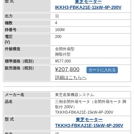
型 式
東芝モーター
IKKH3-FBKA21E-11kW-
4P-200V
出力
11
極数
4
枠番号
160M
電圧
200
(V)
外被構造
全閉外扇型
脚取付型
標準価格（税別）
¥577,000
販売価格（税別）
¥207,800
カートに入れる
詳細はこちらへ
メーカー名
東芝産業機器システム
品名
三相全閉外扇モータ（全閉外扇モータ 脚
取付 200V）
TKKH3-FBKA21E-15kW-
4P-200V
型 式
東芝モーター
TKKH3-FBKA21E-15kW-
4P-200V