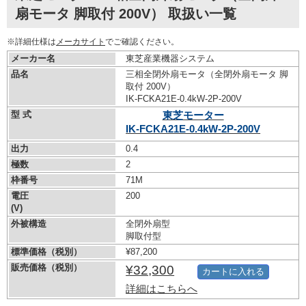
扇モータ 脚取付 200V） 取扱い一覧
※詳細仕様は
メーカサイト
でご確認ください。
メーカー名
東芝産業機器システム
品名
三相全閉外扇モータ（全閉外扇モータ 脚
取付 200V）
IK-FCKA21E-0.4kW-
2P-200V
型 式
東芝モーター
IK-FCKA21E-0.4kW-
2P-200V
出力
0.4
極数
2
枠番号
71M
電圧
200
(V)
外被構造
全閉外扇型
脚取付型
標準価格（税別）
¥87,200
販売価格（税別）
¥32,300
カートに入れる
詳細はこちらへ