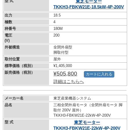
型 式
東芝モーター
TKKH3-FBKW21E-18.5kW-
4P-200V
出力
18.5
極数
4
枠番号
180M
電圧
200
(V)
外被構造
全閉外扇型
脚取付型
取付位置
屋外
標準価格（税別）
¥1,405,000
販売価格（税別）
¥505,800
カートに入れる
詳細はこちらへ
メーカー名
東芝産業機器システム
品名
三相全閉外扇モータ（全閉外扇モータ 脚
取付 200V 屋外）
TKKH3-FBKW21E-22kW-
4P-200V
型 式
東芝モーター
TKKH3-FBKW21E-22kW-
4P-200V