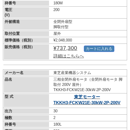
枠番号
180M
電圧
200
(V)
外被構造
全閉外扇型
脚取付型
取付位置
屋外
標準価格（税別）
¥2,048,000
販売価格（税別）
¥737,300
カートに入れる
詳細はこちらへ
メーカー名
東芝産業機器システム
品名
三相全閉外扇モータ（全閉外扇モータ 脚
取付 200V 屋外）
TKKH3-FCKW21E-30kW-
2P-200V
型 式
東芝モーター
TKKH3-FCKW21E-30kW-
2P-200V
出力
30
極数
2
枠番号
180L