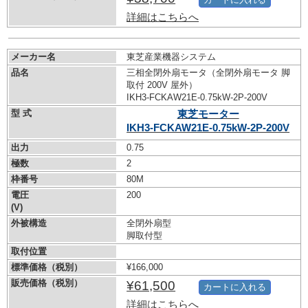
詳細はこちらへ
メーカー名
東芝産業機器システム
品名
三相全閉外扇モータ（全閉外扇モータ 脚
取付 200V 屋外）
IKH3-FCKAW21E-0.75kW-
2P-200V
型 式
東芝モーター
IKH3-FCKAW21E-0.75kW-
2P-200V
出力
0.75
極数
2
枠番号
80M
電圧
200
(V)
外被構造
全閉外扇型
脚取付型
取付位置
標準価格（税別）
¥166,000
販売価格（税別）
¥61,500
カートに入れる
詳細はこちらへ