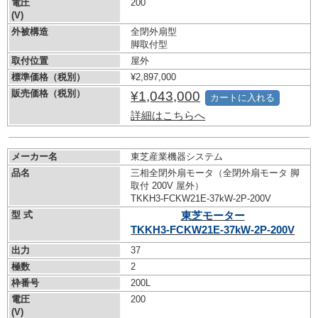
電圧
200
(V)
外被構造
全閉外扇型
脚取付型
取付位置
屋外
標準価格（税別）
¥2,897,000
販売価格（税別）
¥1,043,000
カートに入れる
詳細はこちらへ
メーカー名
東芝産業機器システム
品名
三相全閉外扇モータ（全閉外扇モータ 脚
取付 200V 屋外）
TKKH3-FCKW21E-37kW-
2P-200V
型 式
東芝モーター
TKKH3-FCKW21E-37kW-
2P-200V
出力
37
極数
2
枠番号
200L
電圧
200
(V)