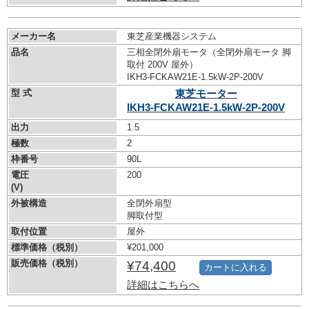
メーカー名
東芝産業機器システム
品名
三相全閉外扇モータ（全閉外扇モータ 脚
取付 200V 屋外）
IKH3-FCKAW21E-1.5kW-
2P-200V
型 式
東芝モーター
IKH3-FCKAW21E-1.5kW-
2P-200V
出力
1.5
極数
2
枠番号
90L
電圧
200
(V)
外被構造
全閉外扇型
脚取付型
取付位置
屋外
標準価格（税別）
¥201,000
販売価格（税別）
¥74,400
カートに入れる
詳細はこちらへ