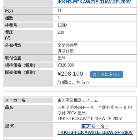
IKKH3-FCKAW21E-11kW-
2P-200V
出力
11
極数
2
枠番号
160M
電圧
200
(V)
外被構造
全閉外扇型
脚取付型
取付位置
屋外
標準価格（税別）
¥828,000
販売価格（税別）
¥298,100
カートに入れる
詳細はこちらへ
メーカー名
東芝産業機器システム
品名
三相全閉外扇モータ（全閉外扇モータ 脚
取付 200V 屋外）
TKKH3-FCKAW21E-15kW-
2P-200V
型 式
東芝モーター
TKKH3-FCKAW21E-15kW-
2P-200V