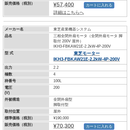
販売価格（税別）
¥57,400
カートに入れる
詳細はこちらへ
メーカー名
東芝産業機器システム
品名
三相全閉外扇モータ（全閉外扇モータ 脚
取付 200V 屋外）
IKH3-FBKAW21E-2.2kW-
4P-200V
型 式
東芝モーター
IKH3-FBKAW21E-2.2kW-
4P-200V
出力
2.2
極数
4
枠番号
100L
電圧
200
(V)
外被構造
全閉外扇型
脚取付型
取付位置
屋外
標準価格（税別）
¥190,000
販売価格（税別）
¥70,300
カートに入れる