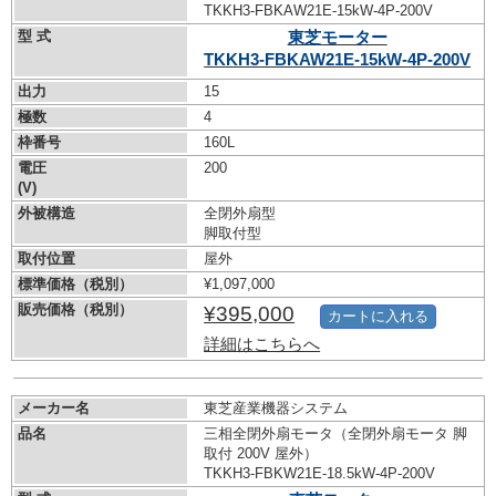
TKKH3-FBKAW21E-15kW-
4P-200V
型 式
東芝モーター
TKKH3-FBKAW21E-15kW-
4P-200V
出力
15
極数
4
枠番号
160L
電圧
200
(V)
外被構造
全閉外扇型
脚取付型
取付位置
屋外
標準価格（税別）
¥1,097,000
販売価格（税別）
¥395,000
カートに入れる
詳細はこちらへ
メーカー名
東芝産業機器システム
品名
三相全閉外扇モータ（全閉外扇モータ 脚
取付 200V 屋外）
TKKH3-FBKW21E-18.5kW-
4P-200V