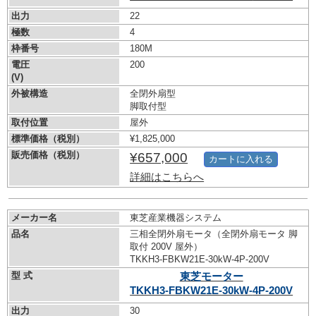
出力
22
極数
4
枠番号
180M
電圧
200
(V)
外被構造
全閉外扇型
脚取付型
取付位置
屋外
標準価格（税別）
¥1,825,000
販売価格（税別）
¥657,000
カートに入れる
詳細はこちらへ
メーカー名
東芝産業機器システム
品名
三相全閉外扇モータ（全閉外扇モータ 脚
取付 200V 屋外）
TKKH3-FBKW21E-30kW-
4P-200V
型 式
東芝モーター
TKKH3-FBKW21E-30kW-
4P-200V
出力
30