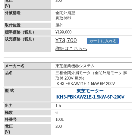
電圧
200
(V)
外被構造
全閉外扇型
脚取付型
取付位置
屋外
標準価格（税別）
¥199,000
販売価格（税別）
¥73,700
カートに入れる
詳細はこちらへ
メーカー名
東芝産業機器システム
品名
三相全閉外扇モータ（全閉外扇モータ 脚
取付 200V 屋外）
IKH3-FBKAW21E-1.5kW-
6P-200V
型 式
東芝モーター
IKH3-FBKAW21E-1.5kW-
6P-200V
出力
1.5
極数
6
枠番号
100L
電圧
200
(V)