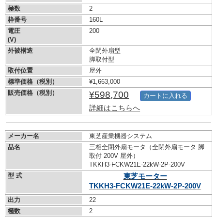
極数
2
枠番号
160L
電圧
200
(V)
外被構造
全閉外扇型
脚取付型
取付位置
屋外
標準価格（税別）
¥1,663,000
販売価格（税別）
¥598,700
カートに入れる
詳細はこちらへ
メーカー名
東芝産業機器システム
品名
三相全閉外扇モータ（全閉外扇モータ 脚
取付 200V 屋外）
TKKH3-FCKW21E-22kW-
2P-200V
型 式
東芝モーター
TKKH3-FCKW21E-22kW-
2P-200V
出力
22
極数
2