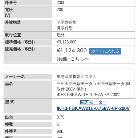
枠番号
200L
電圧
200
(V)
外被構造
全閉外扇型
脚取付型
取付位置
屋外
標準価格（税別）
¥3,123,000
販売価格（税別）
¥1,124,300
カートに入れる
詳細はこちらへ
メーカー名
東芝産業機器システム
品名
三相全閉外扇モータ（全閉外扇モータ 脚
取付 200V 屋外）
IKH3-FBKAW21E-0.75kW-
6P-200V
型 式
東芝モーター
IKH3-FBKAW21E-0.75kW-
6P-200V
出力
0.75
極数
6
枠番号
90L