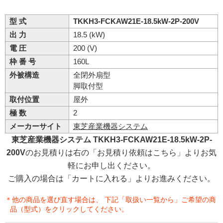
型 式
TKKH3-FCKAW21E-18.5kW-2P-200V
出 力
18.5 (kW)
電 圧
200 (V)
枠 番 号
160L
外被構造
全閉外扇型
脚取付型
取付位置
屋外
極 数
2
メーカーサイト
東芝産業機器システム
東芝産業機器システム TKKH3-FCKAW21E-18.5kW-2P-
200V
のお見積りは右の「お見積り依頼はこちら」よりお気
軽にお申し出ください。
ご購入の場合は「カートに入れる」よりお進みください。
＊他の商品を選び直す場合は、 下記「取扱い一覧から」ご希望の商
品（型式）をクリックしてください。