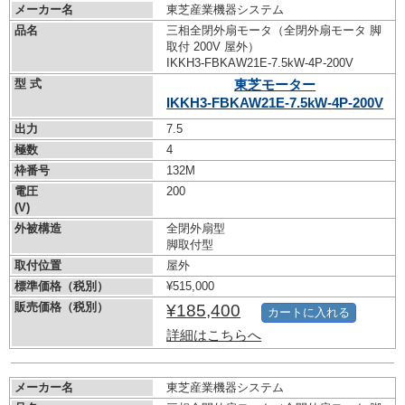
メーカー名
東芝産業機器システム
品名
三相全閉外扇モータ（全閉外扇モータ 脚
取付 200V 屋外）
IKKH3-FBKAW21E-7.5kW-
4P-200V
型 式
東芝モーター
IKKH3-FBKAW21E-7.5kW-
4P-200V
出力
7.5
極数
4
枠番号
132M
電圧
200
(V)
外被構造
全閉外扇型
脚取付型
取付位置
屋外
標準価格（税別）
¥515,000
販売価格（税別）
¥185,400
カートに入れる
詳細はこちらへ
メーカー名
東芝産業機器システム