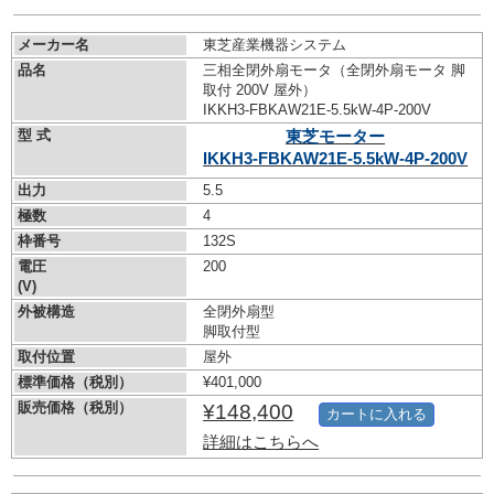
メーカー名
東芝産業機器システム
品名
三相全閉外扇モータ（全閉外扇モータ 脚
取付 200V 屋外）
IKKH3-FBKAW21E-5.5kW-
4P-200V
型 式
東芝モーター
IKKH3-FBKAW21E-5.5kW-
4P-200V
出力
5.5
極数
4
枠番号
132S
電圧
200
(V)
外被構造
全閉外扇型
脚取付型
取付位置
屋外
標準価格（税別）
¥401,000
販売価格（税別）
¥148,400
カートに入れる
詳細はこちらへ