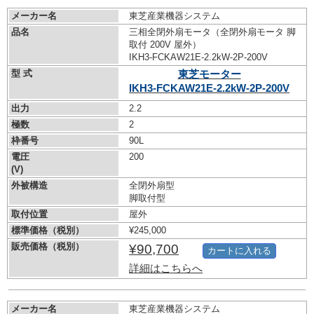
メーカー名
東芝産業機器システム
品名
三相全閉外扇モータ（全閉外扇モータ 脚
取付 200V 屋外）
IKH3-FCKAW21E-2.2kW-
2P-200V
型 式
東芝モーター
IKH3-FCKAW21E-2.2kW-
2P-200V
出力
2.2
極数
2
枠番号
90L
電圧
200
(V)
外被構造
全閉外扇型
脚取付型
取付位置
屋外
標準価格（税別）
¥245,000
販売価格（税別）
¥90,700
カートに入れる
詳細はこちらへ
メーカー名
東芝産業機器システム