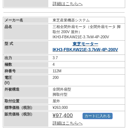
詳細はこちらへ
メーカー名
東芝産業機器システム
品名
三相全閉外扇モータ（全閉外扇モータ 脚
取付 200V 屋外）
IKH3-FBKAW21E-3.7kW-
4P-200V
型 式
東芝モーター
IKH3-FBKAW21E-3.7kW-
4P-200V
出力
3.7
極数
4
枠番号
112M
電圧
200
(V)
外被構造
全閉外扇型
脚取付型
取付位置
屋外
標準価格（税別）
¥263,000
販売価格（税別）
¥97,400
カートに入れる
詳細はこちらへ