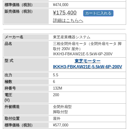
標準価格（税別）
¥474,000
販売価格（税別）
¥175,400
カートに入れる
詳細はこちらへ
メーカー名
東芝産業機器システム
品名
三相全閉外扇モータ（全閉外扇モータ 脚
取付 200V 屋外）
IKKH3-FBKAW21E-5.5kW-
6P-200V
型 式
東芝モーター
IKKH3-FBKAW21E-5.5kW-
6P-200V
出力
5.5
極数
6
枠番号
132M
電圧
200
(V)
外被構造
全閉外扇型
脚取付型
取付位置
屋外
標準価格（税別）
¥577,000