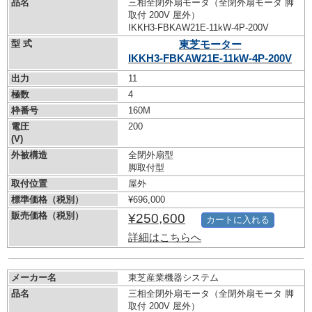
品名
三相全閉外扇モータ（全閉外扇モータ 脚
取付 200V 屋外）
IKKH3-FBKAW21E-11kW-
4P-200V
型 式
東芝モーター
IKKH3-FBKAW21E-11kW-
4P-200V
出力
11
極数
4
枠番号
160M
電圧
200
(V)
外被構造
全閉外扇型
脚取付型
取付位置
屋外
標準価格（税別）
¥696,000
販売価格（税別）
¥250,600
カートに入れる
詳細はこちらへ
メーカー名
東芝産業機器システム
品名
三相全閉外扇モータ（全閉外扇モータ 脚
取付 200V 屋外）