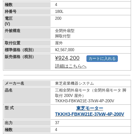
極数
4
枠番号
180L
電圧
200
(V)
外被構造
全閉外扇型
脚取付型
取付位置
屋外
標準価格（税別）
¥2,567,000
販売価格（税別）
¥924,200
カートに入れる
詳細はこちらへ
メーカー名
東芝産業機器システム
品名
三相全閉外扇モータ（全閉外扇モータ 脚
取付 200V 屋外）
TKKH3-FBKW21E-37kW-
4P-200V
型 式
東芝モーター
TKKH3-FBKW21E-37kW-
4P-200V
出力
37
極数
4