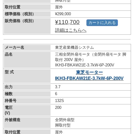
脚取付型
取付位置
屋外
標準価格（税別）
¥299,000
販売価格（税別）
¥110,700
カートに入れる
詳細はこちらへ
メーカー名
東芝産業機器システム
品名
三相全閉外扇モータ（全閉外扇モータ 脚
取付 200V 屋外）
IKH3-FBKAW21E-3.7kW-
6P-200V
型 式
東芝モーター
IKH3-FBKAW21E-3.7kW-
6P-200V
出力
3.7
極数
6
枠番号
132S
電圧
200
(V)
外被構造
全閉外扇型
脚取付型
取付位置
屋外