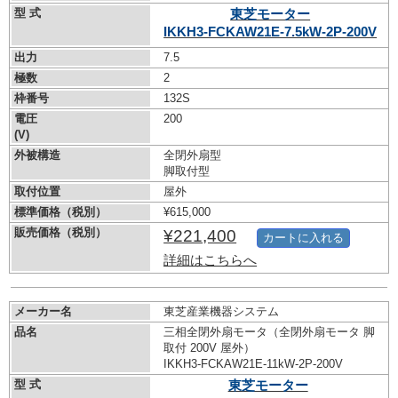
型 式
東芝モーター
IKKH3-FCKAW21E-7.5kW-
2P-200V
出力
7.5
極数
2
枠番号
132S
電圧
200
(V)
外被構造
全閉外扇型
脚取付型
取付位置
屋外
標準価格（税別）
¥615,000
販売価格（税別）
¥221,400
カートに入れる
詳細はこちらへ
メーカー名
東芝産業機器システム
品名
三相全閉外扇モータ（全閉外扇モータ 脚
取付 200V 屋外）
IKKH3-FCKAW21E-11kW-
2P-200V
型 式
東芝モーター