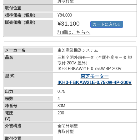
脚取付型
取付位置
標準価格（税別）
¥84,000
販売価格（税別）
¥31,100
カートに入れる
詳細はこちらへ
メーカー名
東芝産業機器システム
品名
三相全閉外扇モータ（全閉外扇モータ 脚
取付 200V 屋外）
IKH3-FBKAW21E-0.75kW-
4P-200V
型 式
東芝モーター
IKH3-FBKAW21E-0.75kW-
4P-200V
出力
0.75
極数
4
枠番号
80M
電圧
200
(V)
外被構造
全閉外扇型
脚取付型
取付位置