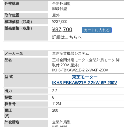
外被構造
全閉外扇型
脚取付型
取付位置
屋外
標準価格（税別）
¥237,000
販売価格（税別）
¥87,700
カートに入れる
詳細はこちらへ
メーカー名
東芝産業機器システム
品名
三相全閉外扇モータ（全閉外扇モータ 脚
取付 200V 屋外）
IKH3-FBKAW21E-2.2kW-
6P-200V
型 式
東芝モーター
IKH3-FBKAW21E-2.2kW-
6P-200V
出力
2.2
極数
6
枠番号
112M
電圧
200
(V)
外被構造
全閉外扇型