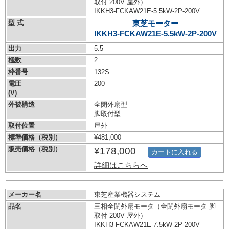
取付 200V 屋外）
IKKH3-FCKAW21E-5.5kW-
2P-200V
型 式
東芝モーター
IKKH3-FCKAW21E-5.5kW-
2P-200V
出力
5.5
極数
2
枠番号
132S
電圧
200
(V)
外被構造
全閉外扇型
脚取付型
取付位置
屋外
標準価格（税別）
¥481,000
販売価格（税別）
¥178,000
カートに入れる
詳細はこちらへ
メーカー名
東芝産業機器システム
品名
三相全閉外扇モータ（全閉外扇モータ 脚
取付 200V 屋外）
IKKH3-FCKAW21E-7.5kW-
2P-200V