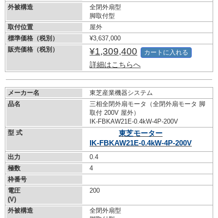
外被構造
全閉外扇型
脚取付型
取付位置
屋外
標準価格（税別）
¥3,637,000
販売価格（税別）
¥1,309,400
カートに入れる
詳細はこちらへ
メーカー名
東芝産業機器システム
品名
三相全閉外扇モータ（全閉外扇モータ 脚
取付 200V 屋外）
IK-FBKAW21E-0.4kW-
4P-200V
型 式
東芝モーター
IK-FBKAW21E-0.4kW-
4P-200V
出力
0.4
極数
4
枠番号
電圧
200
(V)
外被構造
全閉外扇型