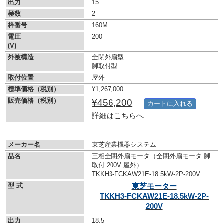
出力
15
極数
2
枠番号
160M
電圧
200
(V)
外被構造
全閉外扇型
脚取付型
取付位置
屋外
標準価格（税別）
¥1,267,000
販売価格（税別）
¥456,200
カートに入れる
詳細はこちらへ
メーカー名
東芝産業機器システム
品名
三相全閉外扇モータ（全閉外扇モータ 脚
取付 200V 屋外）
TKKH3-FCKAW21E-18.5kW-
2P-200V
型 式
東芝モーター
TKKH3-FCKAW21E-18.5kW-
2P-
200V
出力
18.5