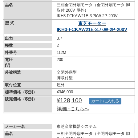
品名
三相全閉外扇モータ（全閉外扇モータ 脚
取付 200V 屋外）
IKH3-FCKAW21E-3.7kW-
2P-200V
型 式
東芝モーター
IKH3-FCKAW21E-3.7kW-
2P-200V
出力
3.7
極数
2
枠番号
112M
電圧
200
(V)
外被構造
全閉外扇型
脚取付型
取付位置
屋外
標準価格（税別）
¥346,000
販売価格（税別）
¥128,100
カートに入れる
詳細はこちらへ
メーカー名
東芝産業機器システム
品名
三相全閉外扇モータ（全閉外扇モータ 脚