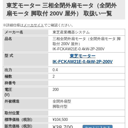
東芝モーター 三相全閉外扇モータ（全閉外
扇モータ 脚取付 200V 屋外） 取扱い一覧
※詳細仕様は
メーカサイト
でご確認ください。
メーカー名
東芝産業機器システム
品名
三相全閉外扇モータ（全閉外扇モータ 脚
取付 200V 屋外）
IK-FCKAW21E-0.4kW-
2P-200V
型 式
東芝モーター
IK-FCKAW21E-0.4kW-
2P-200V
出力
0.4
極数
2
枠番号
電圧
200
(V)
外被構造
全閉外扇型
脚取付型
取付位置
標準価格（税別）
¥104,500
販売価格（税別）
¥38,700
カートに入れる