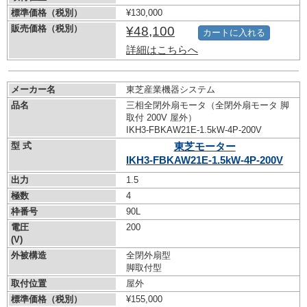
標準価格（税別）
¥130,000
販売価格（税別）
¥48,100
カートに入れる
詳細はこちらへ
メーカー名
東芝産業機器システム
品名
三相全閉外扇モータ（全閉外扇モータ 脚
取付 200V 屋外）
IKH3-FBKAW21E-1.5kW-
4P-200V
型 式
東芝モーター
IKH3-FBKAW21E-1.5kW-
4P-200V
出力
1.5
極数
4
枠番号
90L
電圧
200
(V)
外被構造
全閉外扇型
脚取付型
取付位置
屋外
標準価格（税別）
¥155,000