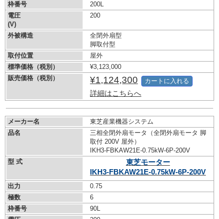
枠番号
200L
電圧
200
(V)
外被構造
全閉外扇型
脚取付型
取付位置
屋外
標準価格（税別）
¥3,123,000
販売価格（税別）
¥1,124,300
カートに入れる
詳細はこちらへ
メーカー名
東芝産業機器システム
品名
三相全閉外扇モータ（全閉外扇モータ 脚
取付 200V 屋外）
IKH3-FBKAW21E-0.75kW-
6P-200V
型 式
東芝モーター
IKH3-FBKAW21E-0.75kW-
6P-200V
出力
0.75
極数
6
枠番号
90L