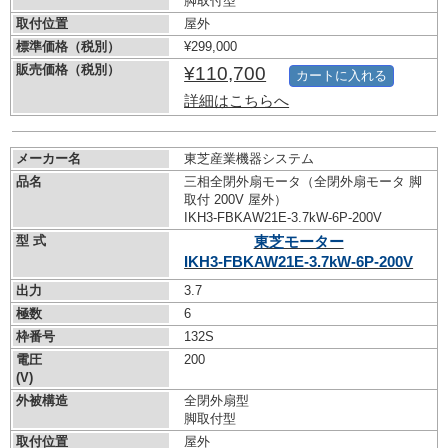
脚取付型
取付位置
屋外
標準価格（税別）
¥299,000
販売価格（税別）
¥110,700
カートに入れる
詳細はこちらへ
メーカー名
東芝産業機器システム
品名
三相全閉外扇モータ（全閉外扇モータ 脚
取付 200V 屋外）
IKH3-FBKAW21E-3.7kW-
6P-200V
型 式
東芝モーター
IKH3-FBKAW21E-3.7kW-
6P-200V
出力
3.7
極数
6
枠番号
132S
電圧
200
(V)
外被構造
全閉外扇型
脚取付型
取付位置
屋外