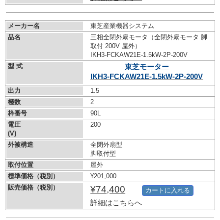
メーカー名
東芝産業機器システム
品名
三相全閉外扇モータ（全閉外扇モータ 脚
取付 200V 屋外）
IKH3-FCKAW21E-1.5kW-
2P-200V
型 式
東芝モーター
IKH3-FCKAW21E-1.5kW-
2P-200V
出力
1.5
極数
2
枠番号
90L
電圧
200
(V)
外被構造
全閉外扇型
脚取付型
取付位置
屋外
標準価格（税別）
¥201,000
販売価格（税別）
¥74,400
カートに入れる
詳細はこちらへ