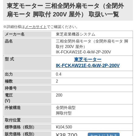
東芝モーター 三相全閉外扇モータ（全閉外
扇モータ 脚取付 200V 屋外） 取扱い一覧
※詳細仕様は
メーカサイト
でご確認ください。
メーカー名
東芝産業機器システム
品名
三相全閉外扇モータ（全閉外扇モータ 脚
取付 200V 屋外）
IK-FCKAW21E-0.4kW-
2P-200V
型 式
東芝モーター
IK-FCKAW21E-0.4kW-
2P-200V
出力
0.4
極数
2
枠番号
電圧
200
(V)
外被構造
全閉外扇型
脚取付型
取付位置
標準価格（税別）
¥104,500
販売価格（税別）
¥38,700
カートに入れる