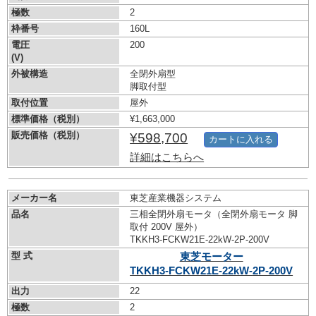
極数
2
枠番号
160L
電圧
200
(V)
外被構造
全閉外扇型
脚取付型
取付位置
屋外
標準価格（税別）
¥1,663,000
販売価格（税別）
¥598,700
カートに入れる
詳細はこちらへ
メーカー名
東芝産業機器システム
品名
三相全閉外扇モータ（全閉外扇モータ 脚
取付 200V 屋外）
TKKH3-FCKW21E-22kW-
2P-200V
型 式
東芝モーター
TKKH3-FCKW21E-22kW-
2P-200V
出力
22
極数
2