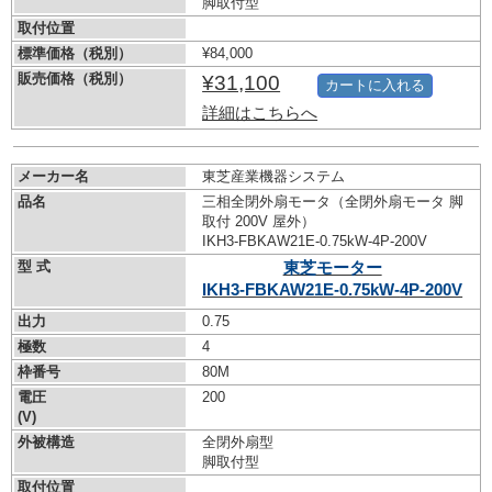
脚取付型
取付位置
標準価格（税別）
¥84,000
販売価格（税別）
¥31,100
カートに入れる
詳細はこちらへ
メーカー名
東芝産業機器システム
品名
三相全閉外扇モータ（全閉外扇モータ 脚
取付 200V 屋外）
IKH3-FBKAW21E-0.75kW-
4P-200V
型 式
東芝モーター
IKH3-FBKAW21E-0.75kW-
4P-200V
出力
0.75
極数
4
枠番号
80M
電圧
200
(V)
外被構造
全閉外扇型
脚取付型
取付位置