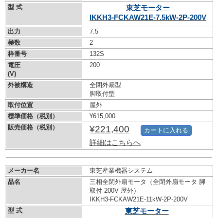
型 式
東芝モーター
IKKH3-FCKAW21E-7.5kW-
2P-200V
出力
7.5
極数
2
枠番号
132S
電圧
200
(V)
外被構造
全閉外扇型
脚取付型
取付位置
屋外
標準価格（税別）
¥615,000
販売価格（税別）
¥221,400
カートに入れる
詳細はこちらへ
メーカー名
東芝産業機器システム
品名
三相全閉外扇モータ（全閉外扇モータ 脚
取付 200V 屋外）
IKKH3-FCKAW21E-11kW-
2P-200V
型 式
東芝モーター