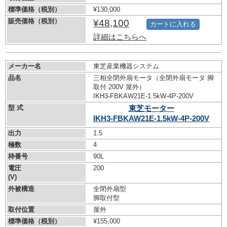
標準価格（税別）
¥130,000
販売価格（税別）
¥48,100
カートに入れる
詳細はこちらへ
メーカー名
東芝産業機器システム
品名
三相全閉外扇モータ（全閉外扇モータ 脚
取付 200V 屋外）
IKH3-FBKAW21E-1.5kW-
4P-200V
型 式
東芝モーター
IKH3-FBKAW21E-1.5kW-
4P-200V
出力
1.5
極数
4
枠番号
90L
電圧
200
(V)
外被構造
全閉外扇型
脚取付型
取付位置
屋外
標準価格（税別）
¥155,000