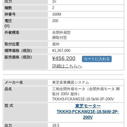
出力
15
極数
2
枠番号
160M
電圧
200
(V)
外被構造
全閉外扇型
脚取付型
取付位置
屋外
標準価格（税別）
¥1,267,000
販売価格（税別）
¥456,200
カートに入れる
詳細はこちらへ
メーカー名
東芝産業機器システム
品名
三相全閉外扇モータ（全閉外扇モータ 脚
取付 200V 屋外）
TKKH3-FCKAW21E-18.5kW-
2P-200V
型 式
東芝モーター
TKKH3-FCKAW21E-18.5kW-
2P-
200V
出力
18.5