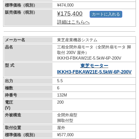
標準価格（税別）
¥474,000
販売価格（税別）
¥175,400
カートに入れる
詳細はこちらへ
メーカー名
東芝産業機器システム
品名
三相全閉外扇モータ（全閉外扇モータ 脚
取付 200V 屋外）
IKKH3-FBKAW21E-5.5kW-
6P-200V
型 式
東芝モーター
IKKH3-FBKAW21E-5.5kW-
6P-200V
出力
5.5
極数
6
枠番号
132M
電圧
200
(V)
外被構造
全閉外扇型
脚取付型
取付位置
屋外
標準価格（税別）
¥577,000