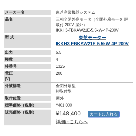
メーカー名
東芝産業機器システム
品名
三相全閉外扇モータ（全閉外扇モータ 脚
取付 200V 屋外）
IKKH3-FBKAW21E-5.5kW-
4P-200V
型 式
東芝モーター
IKKH3-FBKAW21E-5.5kW-
4P-200V
出力
5.5
極数
4
枠番号
132S
電圧
200
(V)
外被構造
全閉外扇型
脚取付型
取付位置
屋外
標準価格（税別）
¥401,000
販売価格（税別）
¥148,400
カートに入れる
詳細はこちらへ