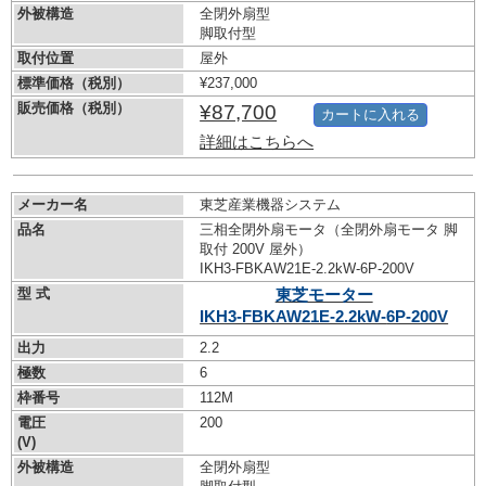
外被構造
全閉外扇型
脚取付型
取付位置
屋外
標準価格（税別）
¥237,000
販売価格（税別）
¥87,700
カートに入れる
詳細はこちらへ
メーカー名
東芝産業機器システム
品名
三相全閉外扇モータ（全閉外扇モータ 脚
取付 200V 屋外）
IKH3-FBKAW21E-2.2kW-
6P-200V
型 式
東芝モーター
IKH3-FBKAW21E-2.2kW-
6P-200V
出力
2.2
極数
6
枠番号
112M
電圧
200
(V)
外被構造
全閉外扇型