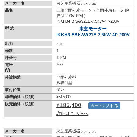
メーカー名
東芝産業機器システム
品名
三相全閉外扇モータ（全閉外扇モータ 脚
取付 200V 屋外）
IKKH3-FBKAW21E-7.5kW-
4P-200V
型 式
東芝モーター
IKKH3-FBKAW21E-7.5kW-
4P-200V
出力
7.5
極数
4
枠番号
132M
電圧
200
(V)
外被構造
全閉外扇型
脚取付型
取付位置
屋外
標準価格（税別）
¥515,000
販売価格（税別）
¥185,400
カートに入れる
詳細はこちらへ
メーカー名
東芝産業機器システム