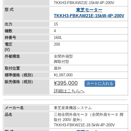
TKKH3-FBKAW21E-15kW-
4P-200V
型 式
東芝モーター
TKKH3-FBKAW21E-15kW-
4P-200V
出力
15
極数
4
枠番号
160L
電圧
200
(V)
外被構造
全閉外扇型
脚取付型
取付位置
屋外
標準価格（税別）
¥1,097,000
販売価格（税別）
¥395,000
カートに入れる
詳細はこちらへ
メーカー名
東芝産業機器システム
品名
三相全閉外扇モータ（全閉外扇モータ 脚
取付 200V 屋外）
TKKH3-FBKW21E-18.5kW-
4P-200V