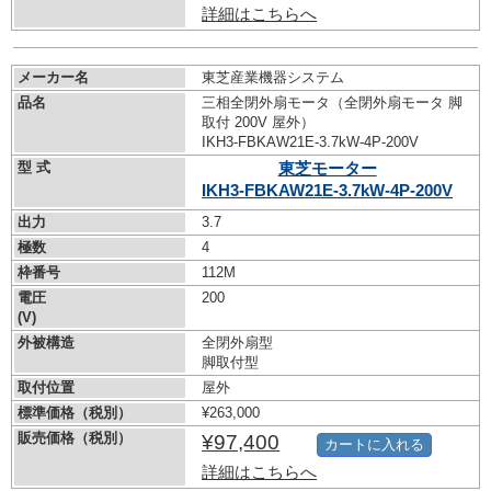
詳細はこちらへ
メーカー名
東芝産業機器システム
品名
三相全閉外扇モータ（全閉外扇モータ 脚
取付 200V 屋外）
IKH3-FBKAW21E-3.7kW-
4P-200V
型 式
東芝モーター
IKH3-FBKAW21E-3.7kW-
4P-200V
出力
3.7
極数
4
枠番号
112M
電圧
200
(V)
外被構造
全閉外扇型
脚取付型
取付位置
屋外
標準価格（税別）
¥263,000
販売価格（税別）
¥97,400
カートに入れる
詳細はこちらへ