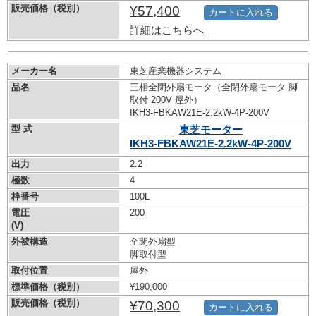
販売価格（税別）
¥57,400
カートに入れる
詳細はこちらへ
メーカー名
東芝産業機器システム
品名
三相全閉外扇モータ（全閉外扇モータ 脚
取付 200V 屋外）
IKH3-FBKAW21E-2.2kW-
4P-200V
型 式
東芝モーター
IKH3-FBKAW21E-2.2kW-
4P-200V
出力
2.2
極数
4
枠番号
100L
電圧
200
(V)
外被構造
全閉外扇型
脚取付型
取付位置
屋外
標準価格（税別）
¥190,000
販売価格（税別）
¥70,300
カートに入れる