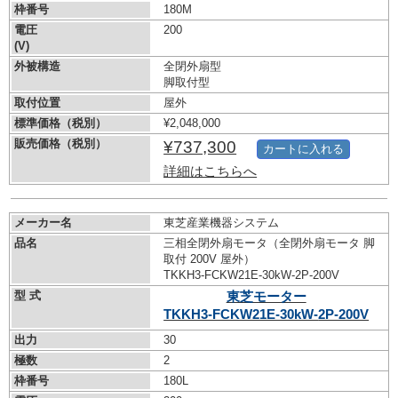
枠番号
180M
電圧
200
(V)
外被構造
全閉外扇型
脚取付型
取付位置
屋外
標準価格（税別）
¥2,048,000
販売価格（税別）
¥737,300
カートに入れる
詳細はこちらへ
メーカー名
東芝産業機器システム
品名
三相全閉外扇モータ（全閉外扇モータ 脚
取付 200V 屋外）
TKKH3-FCKW21E-30kW-
2P-200V
型 式
東芝モーター
TKKH3-FCKW21E-30kW-
2P-200V
出力
30
極数
2
枠番号
180L