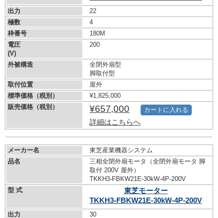
出力
22
極数
4
枠番号
180M
電圧
200
(V)
外被構造
全閉外扇型
脚取付型
取付位置
屋外
標準価格（税別）
¥1,825,000
販売価格（税別）
¥657,000
カートに入れる
詳細はこちらへ
メーカー名
東芝産業機器システム
品名
三相全閉外扇モータ（全閉外扇モータ 脚
取付 200V 屋外）
TKKH3-FBKW21E-30kW-
4P-200V
型 式
東芝モーター
TKKH3-FBKW21E-30kW-
4P-200V
出力
30