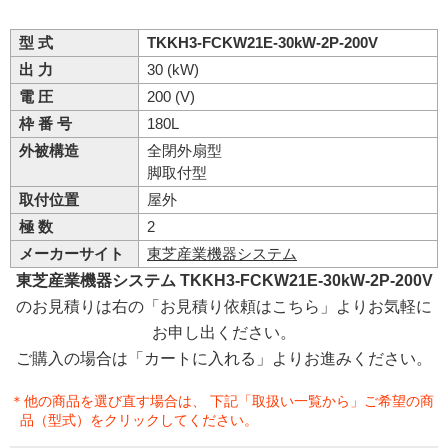
型 式
TKKH3-FCKW21E-30kW-2P-200V
出 力
30 (kW)
電 圧
200 (V)
枠 番 号
180L
外被構造
全閉外扇型
脚取付型
取付位置
屋外
極 数
2
メーカーサイト
東芝産業機器システム
東芝産業機器システム TKKH3-FCKW21E-30kW-2P-200V
のお見積りは右の「お見積り依頼はこちら」よりお気軽に
お申し出ください。
ご購入の場合は「カートに入れる」よりお進みください。
＊他の商品を選び直す場合は、 下記「取扱い一覧から」ご希望の商
品（型式）をクリックしてください。