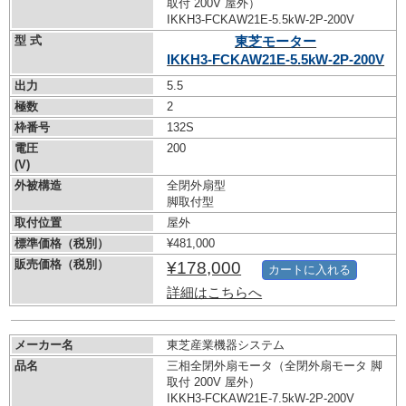
取付 200V 屋外）
IKKH3-FCKAW21E-5.5kW-
2P-200V
型 式
東芝モーター
IKKH3-FCKAW21E-5.5kW-
2P-200V
出力
5.5
極数
2
枠番号
132S
電圧
200
(V)
外被構造
全閉外扇型
脚取付型
取付位置
屋外
標準価格（税別）
¥481,000
販売価格（税別）
¥178,000
カートに入れる
詳細はこちらへ
メーカー名
東芝産業機器システム
品名
三相全閉外扇モータ（全閉外扇モータ 脚
取付 200V 屋外）
IKKH3-FCKAW21E-7.5kW-
2P-200V