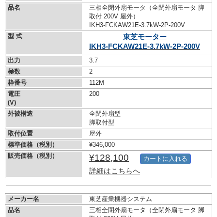
品名
三相全閉外扇モータ（全閉外扇モータ 脚
取付 200V 屋外）
IKH3-FCKAW21E-3.7kW-
2P-200V
型 式
東芝モーター
IKH3-FCKAW21E-3.7kW-
2P-200V
出力
3.7
極数
2
枠番号
112M
電圧
200
(V)
外被構造
全閉外扇型
脚取付型
取付位置
屋外
標準価格（税別）
¥346,000
販売価格（税別）
¥128,100
カートに入れる
詳細はこちらへ
メーカー名
東芝産業機器システム
品名
三相全閉外扇モータ（全閉外扇モータ 脚