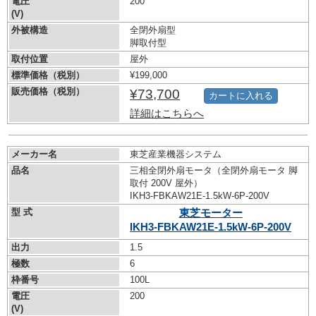
電圧
200
(V)
外被構造
全閉外扇型
脚取付型
取付位置
屋外
標準価格（税別）
¥199,000
販売価格（税別）
¥73,700
カートに入れる
詳細はこちらへ
メーカー名
東芝産業機器システム
品名
三相全閉外扇モータ（全閉外扇モータ 脚
取付 200V 屋外）
IKH3-FBKAW21E-1.5kW-
6P-200V
型 式
東芝モーター
IKH3-FBKAW21E-1.5kW-
6P-200V
出力
1.5
極数
6
枠番号
100L
電圧
200
(V)