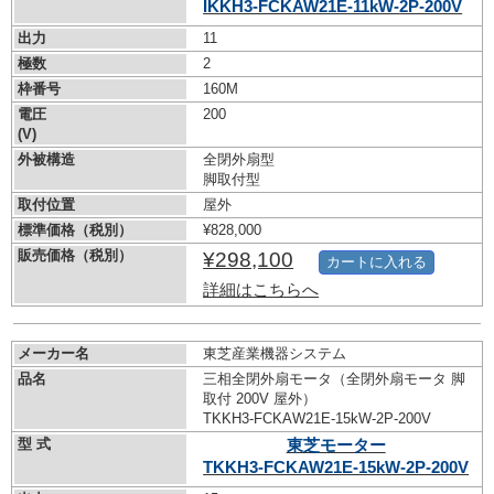
IKKH3-FCKAW21E-11kW-
2P-200V
出力
11
極数
2
枠番号
160M
電圧
200
(V)
外被構造
全閉外扇型
脚取付型
取付位置
屋外
標準価格（税別）
¥828,000
販売価格（税別）
¥298,100
カートに入れる
詳細はこちらへ
メーカー名
東芝産業機器システム
品名
三相全閉外扇モータ（全閉外扇モータ 脚
取付 200V 屋外）
TKKH3-FCKAW21E-15kW-
2P-200V
型 式
東芝モーター
TKKH3-FCKAW21E-15kW-
2P-200V