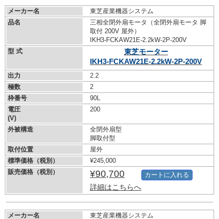
メーカー名
東芝産業機器システム
品名
三相全閉外扇モータ（全閉外扇モータ 脚
取付 200V 屋外）
IKH3-FCKAW21E-2.2kW-
2P-200V
型 式
東芝モーター
IKH3-FCKAW21E-2.2kW-
2P-200V
出力
2.2
極数
2
枠番号
90L
電圧
200
(V)
外被構造
全閉外扇型
脚取付型
取付位置
屋外
標準価格（税別）
¥245,000
販売価格（税別）
¥90,700
カートに入れる
詳細はこちらへ
メーカー名
東芝産業機器システム