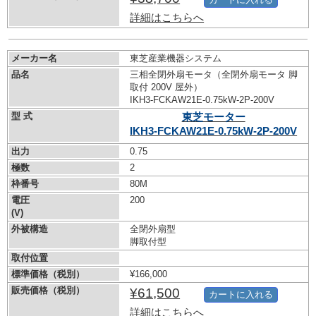
詳細はこちらへ
メーカー名
東芝産業機器システム
品名
三相全閉外扇モータ（全閉外扇モータ 脚
取付 200V 屋外）
IKH3-FCKAW21E-0.75kW-
2P-200V
型 式
東芝モーター
IKH3-FCKAW21E-0.75kW-
2P-200V
出力
0.75
極数
2
枠番号
80M
電圧
200
(V)
外被構造
全閉外扇型
脚取付型
取付位置
標準価格（税別）
¥166,000
販売価格（税別）
¥61,500
カートに入れる
詳細はこちらへ