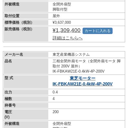
外被構造
全閉外扇型
脚取付型
取付位置
屋外
標準価格（税別）
¥3,637,000
販売価格（税別）
¥1,309,400
カートに入れる
詳細はこちらへ
メーカー名
東芝産業機器システム
品名
三相全閉外扇モータ（全閉外扇モータ 脚
取付 200V 屋外）
IK-FBKAW21E-0.4kW-
4P-200V
型 式
東芝モーター
IK-FBKAW21E-0.4kW-
4P-200V
出力
0.4
極数
4
枠番号
電圧
200
(V)
外被構造
全閉外扇型