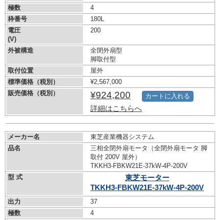
極数
4
枠番号
180L
電圧
200
(V)
外被構造
全閉外扇型
脚取付型
取付位置
屋外
標準価格（税別）
¥2,567,000
販売価格（税別）
¥924,200
カートに入れる
詳細はこちらへ
メーカー名
東芝産業機器システム
品名
三相全閉外扇モータ（全閉外扇モータ 脚
取付 200V 屋外）
TKKH3-FBKW21E-37kW-
4P-200V
型 式
東芝モーター
TKKH3-FBKW21E-37kW-
4P-200V
出力
37
極数
4