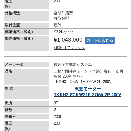
電圧
200
(V)
外被構造
全閉外扇型
脚取付型
取付位置
屋外
標準価格（税別）
¥2,897,000
販売価格（税別）
¥1,043,000
カートに入れる
詳細はこちらへ
メーカー名
東芝産業機器システム
品名
三相全閉外扇モータ（全閉外扇モータ 脚
取付 200V 屋外）
TKKH3-FCKW21E-37kW-
2P-200V
型 式
東芝モーター
TKKH3-FCKW21E-37kW-
2P-200V
出力
37
極数
2
枠番号
200L
電圧
200
(V)