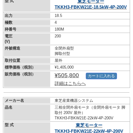
型 式
東芝モーター
TKKH3-FBKW21E-18.5kW-
4P-200V
出力
18.5
極数
4
枠番号
180M
電圧
200
(V)
外被構造
全閉外扇型
脚取付型
取付位置
屋外
標準価格（税別）
¥1,405,000
販売価格（税別）
¥505,800
カートに入れる
詳細はこちらへ
メーカー名
東芝産業機器システム
品名
三相全閉外扇モータ（全閉外扇モータ 脚
取付 200V 屋外）
TKKH3-FBKW21E-22kW-
4P-200V
型 式
東芝モーター
TKKH3-FBKW21E-22kW-
4P-200V