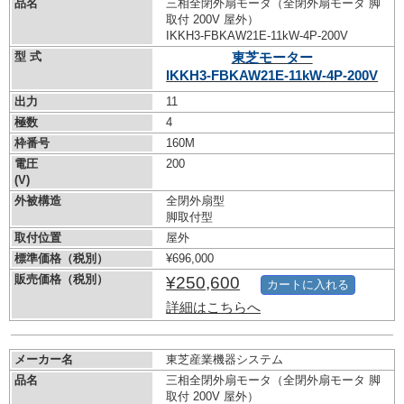
品名
三相全閉外扇モータ（全閉外扇モータ 脚
取付 200V 屋外）
IKKH3-FBKAW21E-11kW-
4P-200V
型 式
東芝モーター
IKKH3-FBKAW21E-11kW-
4P-200V
出力
11
極数
4
枠番号
160M
電圧
200
(V)
外被構造
全閉外扇型
脚取付型
取付位置
屋外
標準価格（税別）
¥696,000
販売価格（税別）
¥250,600
カートに入れる
詳細はこちらへ
メーカー名
東芝産業機器システム
品名
三相全閉外扇モータ（全閉外扇モータ 脚
取付 200V 屋外）