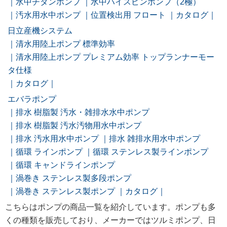
水中チタンポンプ
水中ハイスピンポンプ（2極）
汚水用水中ポンプ
位置検出用 フロート
カタログ
日立産機システム
清水用陸上ポンプ 標準効率
清水用陸上ポンプ プレミアム効率 トップランナーモー
タ仕様
カタログ
エバラポンプ
排水 樹脂製 汚水・雑排水水中ポンプ
排水 樹脂製 汚水汚物用水中ポンプ
排水 汚水用水中ポンプ
排水 雑排水用水中ポンプ
循環 ラインポンプ
循環 ステンレス製ラインポンプ
循環 キャンドラインポンプ
渦巻き ステンレス製多段ポンプ
渦巻き ステンレス製ポンプ
カタログ
こちらはポンプの商品一覧を紹介しています。ポンプも多
くの種類を販売しており、メーカーではツルミポンプ、日