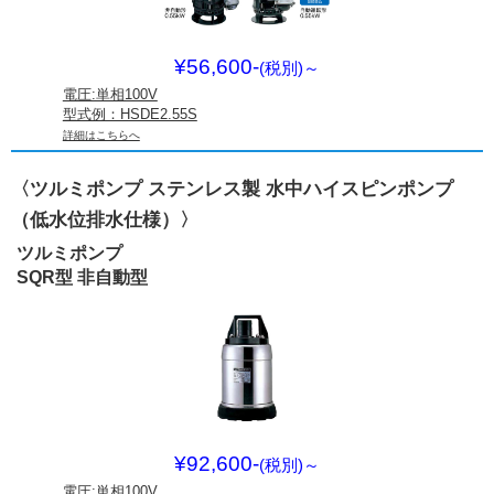
¥56,600-
(税別)
～
電圧:単相100V
型式例：HSDE2.55S
詳細はこちらへ
〈ツルミポンプ ステンレス製 水中ハイスピンポンプ
（低水位排水仕様）〉
ツルミポンプ
SQR型 非自動型
¥92,600-
(税別)
～
電圧:単相100V