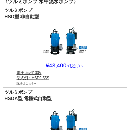
〈ツルミポンプ 水中泥水ポンプ〉
ツルミポンプ
HSD型 非自動型
¥43,400-
(税別)
～
電圧:単相100V
型式例：HSD2.55S
詳細はこちらへ
ツルミポンプ
HSDA型 電極式自動型