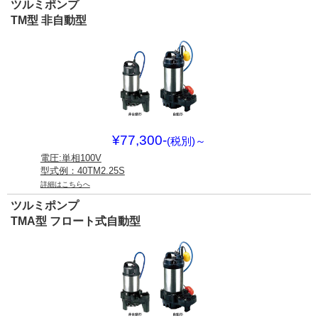
ツルミポンプ
TM型 非自動型
¥77,300-
(税別)
～
電圧:単相100V
型式例：40TM2.25S
詳細はこちらへ
ツルミポンプ
TMA型 フロート式自動型