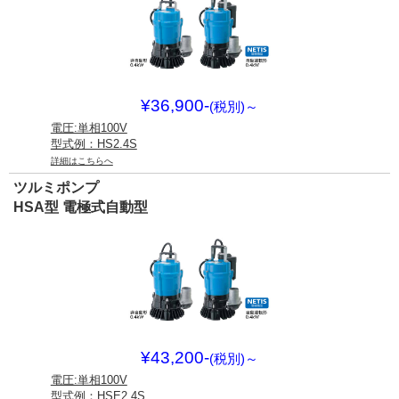
¥36,900-
(税別)
～
電圧:単相100V
型式例：HS2.4S
詳細はこちらへ
ツルミポンプ
HSA型 電極式自動型
¥43,200-
(税別)
～
電圧:単相100V
型式例：HSE2.4S