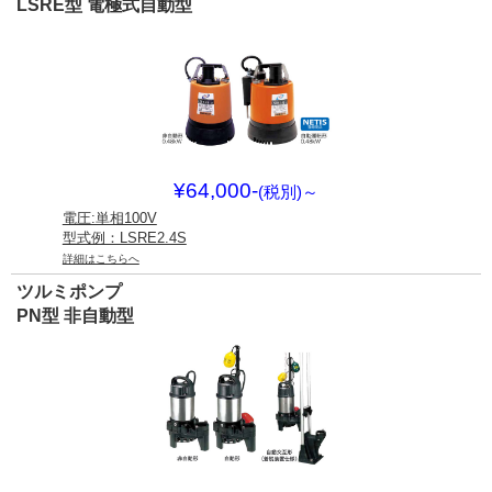
LSRE型 電極式自動型
¥64,000-
(税別)
～
電圧:単相100V
型式例：LSRE2.4S
詳細はこちらへ
ツルミポンプ
PN型 非自動型