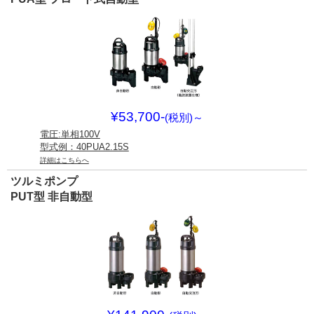
¥53,700-
(税別)
～
電圧:単相100V
型式例：40PUA2.15S
詳細はこちらへ
ツルミポンプ
PUT型 非自動型