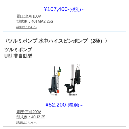
¥107,400-
(税別)
～
電圧:単相100V
型式例：40TMA2.25S
詳細はこちらへ
〈ツルミポンプ 水中ハイスピンポンプ（2極）〉
ツルミポンプ
U型 非自動型
¥52,200-
(税別)
～
電圧:三相200V
型式例：40U2.25
詳細はこちらへ