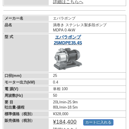
詳細はこちらへ
メーカー名
エバラポンプ
品名
渦巻き ステンレス製多段ポンプ
MDPA 0.4kW
型 式
エバラポンプ
25MDPE35.4S
口径(mm)
25
モーター出力(kW)
0.4
電 源(V)
単相 100
周波数(Hz)
50
要 目
20L/min-25.9m
吐出量-揚程
80L/min-18.5m
標準価格（税別）
¥328,000
販売価格（税別）
¥184,400
カートに入れる