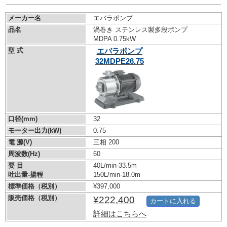
メーカー名
エバラポンプ
品名
渦巻き ステンレス製多段ポンプ
MDPA 0.75kW
型 式
エバラポンプ
32MDPE26.75
口径(mm)
32
モーター出力(kW)
0.75
電 源(V)
三相 200
周波数(Hz)
60
要 目
40L/min-33.5m
吐出量-揚程
150L/min-18.0m
標準価格（税別）
¥397,000
販売価格（税別）
¥222,400
カートに入れる
詳細はこちらへ