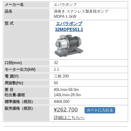
メーカー名
エバラポンプ
品名
渦巻き ステンレス製多段ポンプ
MDPA 1.1kW
型 式
エバラポンプ
32MDPE551.1
口径(mm)
32
モーター出力(kW)
1.1
電 源(V)
三相 200
周波数(Hz)
50
要 目
40L/min-58.0m
吐出量-揚程
140L/min-28.0m
標準価格（税別）
¥469,000
販売価格（税別）
¥262,700
カートに入れる
詳細はこちらへ