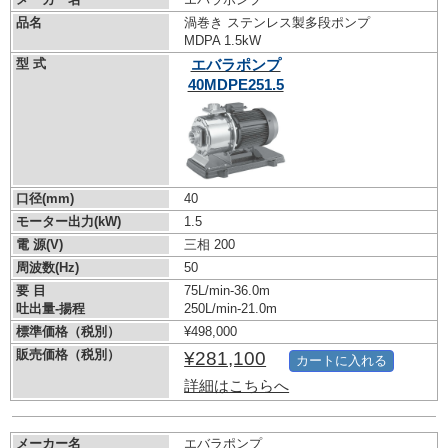
品名
渦巻き ステンレス製多段ポンプ
MDPA 1.5kW
型 式
エバラポンプ
40MDPE251.5
口径(mm)
40
モーター出力(kW)
1.5
電 源(V)
三相 200
周波数(Hz)
50
要 目
75L/min-36.0m
吐出量-揚程
250L/min-21.0m
標準価格（税別）
¥498,000
販売価格（税別）
¥281,100
カートに入れる
詳細はこちらへ
メーカー名
エバラポンプ