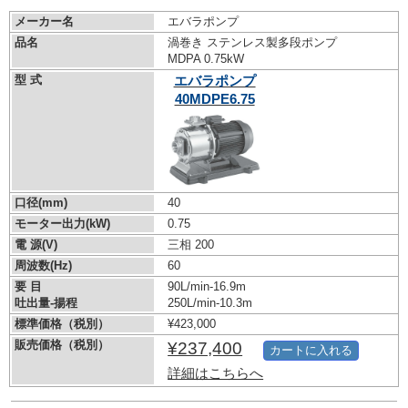
メーカー名
エバラポンプ
品名
渦巻き ステンレス製多段ポンプ
MDPA 0.75kW
型 式
エバラポンプ
40MDPE6.75
口径(mm)
40
モーター出力(kW)
0.75
電 源(V)
三相 200
周波数(Hz)
60
要 目
90L/min-16.9m
吐出量-揚程
250L/min-10.3m
標準価格（税別）
¥423,000
販売価格（税別）
¥237,400
カートに入れる
詳細はこちらへ