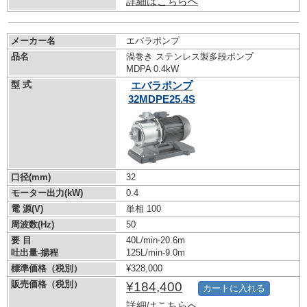
詳細はこちらへ
メーカー名
エバラポンプ
品名
渦巻き ステンレス製多段ポンプ
MDPA 0.4kW
型 式
エバラポンプ
32MDPE25.4S
口径(mm)
32
モーター出力(kW)
0.4
電 源(V)
単相 100
周波数(Hz)
50
要 目
40L/min-20.6m
吐出量-揚程
125L/min-9.0m
標準価格（税別）
¥328,000
販売価格（税別）
¥184,400
カートに入れる
詳細はこちらへ