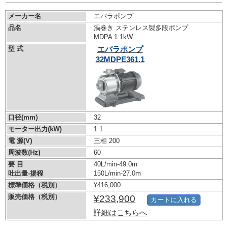
メーカー名
エバラポンプ
品名
渦巻き ステンレス製多段ポンプ
MDPA 1.1kW
型 式
エバラポンプ
32MDPE361.1
口径(mm)
32
モーター出力(kW)
1.1
電 源(V)
三相 200
周波数(Hz)
60
要 目
40L/min-49.0m
吐出量-揚程
150L/min-27.0m
標準価格（税別）
¥416,000
販売価格（税別）
¥233,900
カートに入れる
詳細はこちらへ