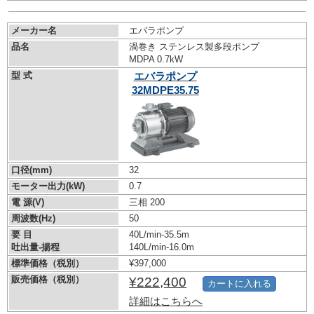
メーカー名
エバラポンプ
品名
渦巻き ステンレス製多段ポンプ
MDPA 0.7kW
型 式
エバラポンプ
32MDPE35.75
口径(mm)
32
モーター出力(kW)
0.7
電 源(V)
三相 200
周波数(Hz)
50
要 目
40L/min-35.5m
吐出量-揚程
140L/min-16.0m
標準価格（税別）
¥397,000
販売価格（税別）
¥222,400
カートに入れる
詳細はこちらへ