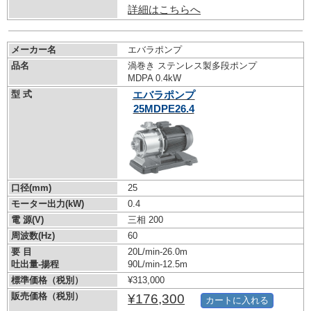
詳細はこちらへ
メーカー名
エバラポンプ
品名
渦巻き ステンレス製多段ポンプ
MDPA 0.4kW
型 式
エバラポンプ
25MDPE26.4
口径(mm)
25
モーター出力(kW)
0.4
電 源(V)
三相 200
周波数(Hz)
60
要 目
20L/min-26.0m
吐出量-揚程
90L/min-12.5m
標準価格（税別）
¥313,000
販売価格（税別）
¥176,300
カートに入れる