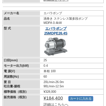
メーカー名
エバラポンプ
品名
渦巻き ステンレス製多段ポンプ
MDPA 0.4kW
型 式
エバラポンプ
25MDPE26.4S
口径(mm)
25
モーター出力(kW)
0.4
電 源(V)
単相 100
周波数(Hz)
60
要 目
20L/min-26.0m
吐出量-揚程
90L/min-12.5m
標準価格（税別）
¥328,000
販売価格（税別）
¥184,400
カートに入れる
詳細はこちらへ