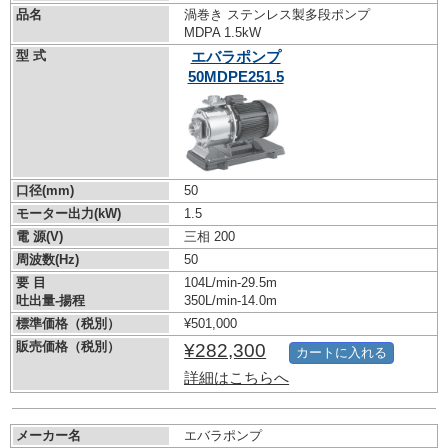
品名
渦巻き ステンレス製多段ポンプ
MDPA 1.5kW
型 式
エバラポンプ
50MDPE251.5
口径(mm)
50
モーター出力(kW)
1.5
電 源(V)
三相 200
周波数(Hz)
50
要 目
104L/min-29.5m
吐出量-揚程
350L/min-14.0m
標準価格（税別）
¥501,000
販売価格（税別）
¥282,300
カートに入れる
詳細はこちらへ
メーカー名
エバラポンプ