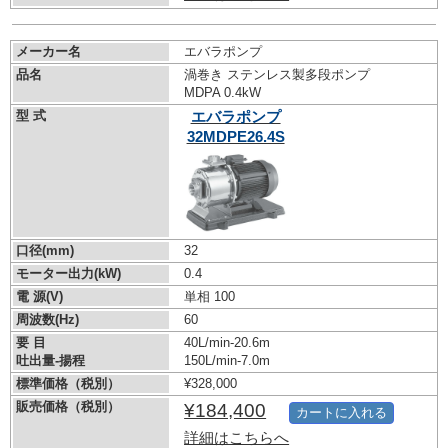
メーカー名
エバラポンプ
品名
渦巻き ステンレス製多段ポンプ
MDPA 0.4kW
型 式
エバラポンプ
32MDPE26.4S
口径(mm)
32
モーター出力(kW)
0.4
電 源(V)
単相 100
周波数(Hz)
60
要 目
40L/min-20.6m
吐出量-揚程
150L/min-7.0m
標準価格（税別）
¥328,000
販売価格（税別）
¥184,400
カートに入れる
詳細はこちらへ