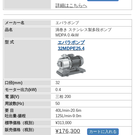
詳細はこちらへ
メーカー名
エバラポンプ
品名
渦巻き ステンレス製多段ポンプ
MDPA 0.4kW
型 式
エバラポンプ
32MDPE25.4
口径(mm)
32
モーター出力(kW)
0.4
電 源(V)
三相 200
周波数(Hz)
50
要 目
40L/min-20.6m
吐出量-揚程
125L/min-9.0m
標準価格（税別）
¥313,000
販売価格（税別）
¥176,300
カートに入れる