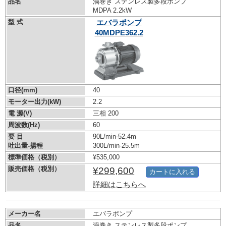
品名
渦巻き ステンレス製多段ポンプ
MDPA 2.2kW
型 式
エバラポンプ
40MDPE362.2
口径(mm)
40
モーター出力(kW)
2.2
電 源(V)
三相 200
周波数(Hz)
60
要 目
90L/min-52.4m
吐出量-揚程
300L/min-25.5m
標準価格（税別）
¥535,000
販売価格（税別）
¥299,600
カートに入れる
詳細はこちらへ
メーカー名
エバラポンプ
品名
渦巻き ステンレス製多段ポンプ