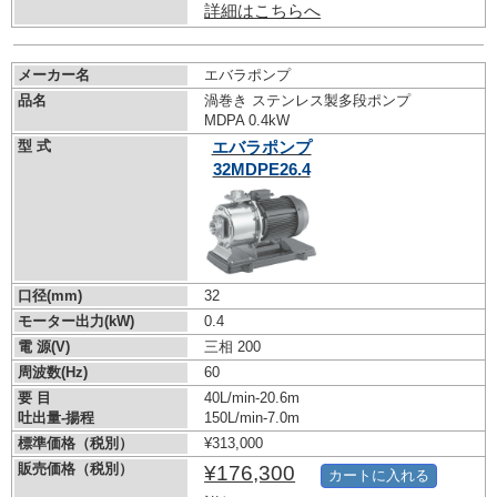
詳細はこちらへ
メーカー名
エバラポンプ
品名
渦巻き ステンレス製多段ポンプ
MDPA 0.4kW
型 式
エバラポンプ
32MDPE26.4
口径(mm)
32
モーター出力(kW)
0.4
電 源(V)
三相 200
周波数(Hz)
60
要 目
40L/min-20.6m
吐出量-揚程
150L/min-7.0m
標準価格（税別）
¥313,000
販売価格（税別）
¥176,300
カートに入れる