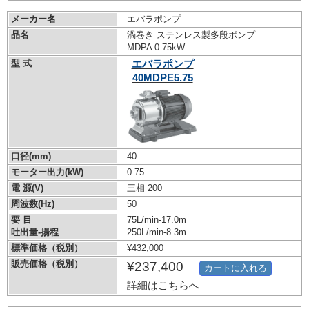
メーカー名
エバラポンプ
品名
渦巻き ステンレス製多段ポンプ
MDPA 0.75kW
型 式
エバラポンプ
40MDPE5.75
口径(mm)
40
モーター出力(kW)
0.75
電 源(V)
三相 200
周波数(Hz)
50
要 目
75L/min-17.0m
吐出量-揚程
250L/min-8.3m
標準価格（税別）
¥432,000
販売価格（税別）
¥237,400
カートに入れる
詳細はこちらへ