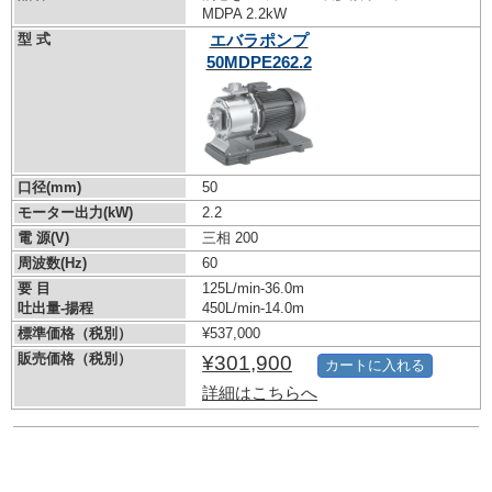
MDPA 2.2kW
型 式
エバラポンプ
50MDPE262.2
口径(mm)
50
モーター出力(kW)
2.2
電 源(V)
三相 200
周波数(Hz)
60
要 目
125L/min-36.0m
吐出量-揚程
450L/min-14.0m
標準価格（税別）
¥537,000
販売価格（税別）
¥301,900
カートに入れる
詳細はこちらへ