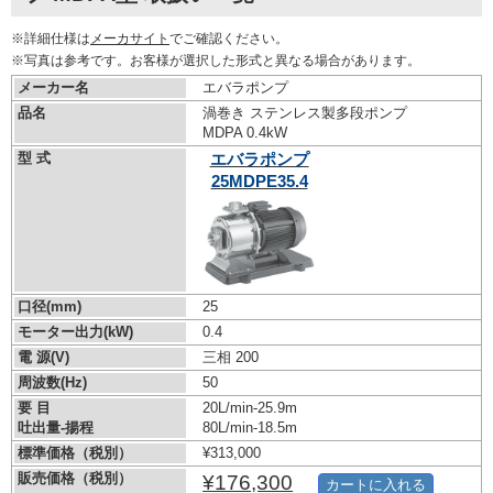
※詳細仕様は
メーカサイト
でご確認ください。
※写真は参考です。お客様が選択した形式と異なる場合があります。
メーカー名
エバラポンプ
品名
渦巻き ステンレス製多段ポンプ
MDPA 0.4kW
型 式
エバラポンプ
25MDPE35.4
口径(mm)
25
モーター出力(kW)
0.4
電 源(V)
三相 200
周波数(Hz)
50
要 目
20L/min-25.9m
吐出量-揚程
80L/min-18.5m
標準価格（税別）
¥313,000
販売価格（税別）
¥176,300
カートに入れる