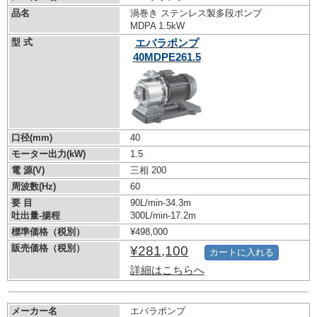
品名
渦巻き ステンレス製多段ポンプ
MDPA 1.5kW
型 式
エバラポンプ
40MDPE261.5
口径(mm)
40
モーター出力(kW)
1.5
電 源(V)
三相 200
周波数(Hz)
60
要 目
90L/min-34.3m
吐出量-揚程
300L/min-17.2m
標準価格（税別）
¥498,000
販売価格（税別）
¥281,100
カートに入れる
詳細はこちらへ
メーカー名
エバラポンプ