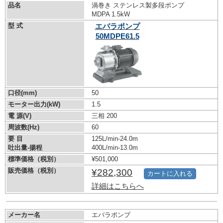
品名
渦巻き ステンレス製多段ポンプ
MDPA 1.5kW
型 式
エバラポンプ
50MDPE61.5
口径(mm)
50
モーター出力(kW)
1.5
電 源(V)
三相 200
周波数(Hz)
60
要 目
125L/min-24.0m
吐出量-揚程
400L/min-13.0m
標準価格（税別）
¥501,000
販売価格（税別）
¥282,300
カートに入れる
詳細はこちらへ
メーカー名
エバラポンプ