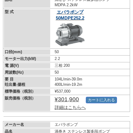
MDPA 2.2kW
型 式
エバラポンプ
50MDPE252.2
口径(mm)
50
モーター出力(kW)
2.2
電 源(V)
三相 200
周波数(Hz)
50
要 目
104L/min-39.0m
吐出量-揚程
400L/min-19.2m
標準価格（税別）
¥537,000
販売価格（税別）
¥301,900
カートに入れる
詳細はこちらへ
メーカー名
エバラポンプ
品名
渦巻き ステンレス製多段ポンプ