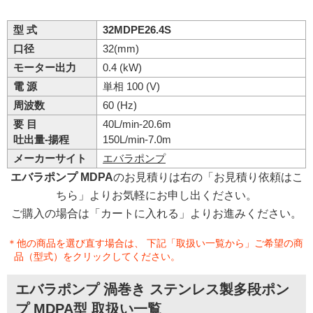
型 式
32MDPE26.4S
口径
32(mm)
モーター出力
0.4 (kW)
電 源
単相 100 (V)
周波数
60 (Hz)
要 目
40L/min-20.6m
吐出量-揚程
150L/min-7.0m
メーカーサイト
エバラポンプ
エバラポンプ MDPA
のお見積りは右の「お見積り依頼はこ
ちら」よりお気軽にお申し出ください。
ご購入の場合は「カートに入れる」よりお進みください。
＊他の商品を選び直す場合は、 下記「取扱い一覧から」ご希望の商
品（型式）をクリックしてください。
エバラポンプ 渦巻き ステンレス製多段ポン
プ MDPA型 取扱い一覧