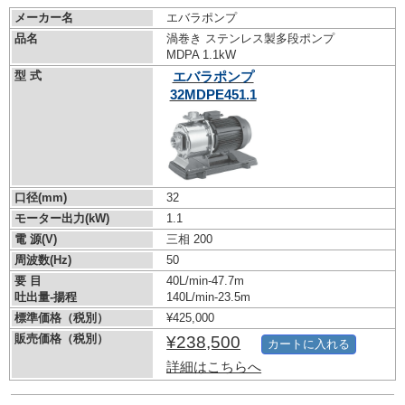
メーカー名
エバラポンプ
品名
渦巻き ステンレス製多段ポンプ
MDPA 1.1kW
型 式
エバラポンプ
32MDPE451.1
口径(mm)
32
モーター出力(kW)
1.1
電 源(V)
三相 200
周波数(Hz)
50
要 目
40L/min-47.7m
吐出量-揚程
140L/min-23.5m
標準価格（税別）
¥425,000
販売価格（税別）
¥238,500
カートに入れる
詳細はこちらへ