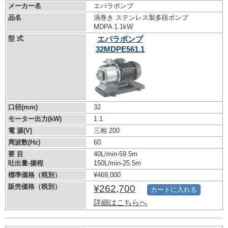
メーカー名
エバラポンプ
品名
渦巻き ステンレス製多段ポンプ
MDPA 1.1kW
型 式
エバラポンプ
32MDPE561.1
口径(mm)
32
モーター出力(kW)
1.1
電 源(V)
三相 200
周波数(Hz)
60
要 目
40L/min-59.5m
吐出量-揚程
150L/min-25.5m
標準価格（税別）
¥469,000
販売価格（税別）
¥262,700
カートに入れる
詳細はこちらへ