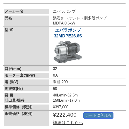
メーカー名
エバラポンプ
品名
渦巻き ステンレス製多段ポンプ
MDPA 0.6kW
型 式
エバラポンプ
32MDPE26.6S
口径(mm)
32
モーター出力(kW)
0.6
電 源(V)
単相 200
周波数(Hz)
60
要 目
40L/min-32.5m
吐出量-揚程
150L/min-17.0m
標準価格（税別）
¥397,000
販売価格（税別）
¥222,400
カートに入れる
詳細はこちらへ