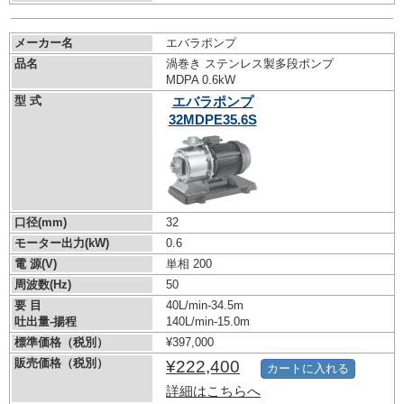
メーカー名
エバラポンプ
品名
渦巻き ステンレス製多段ポンプ
MDPA 0.6kW
型 式
エバラポンプ
32MDPE35.6S
口径(mm)
32
モーター出力(kW)
0.6
電 源(V)
単相 200
周波数(Hz)
50
要 目
40L/min-34.5m
吐出量-揚程
140L/min-15.0m
標準価格（税別）
¥397,000
販売価格（税別）
¥222,400
カートに入れる
詳細はこちらへ