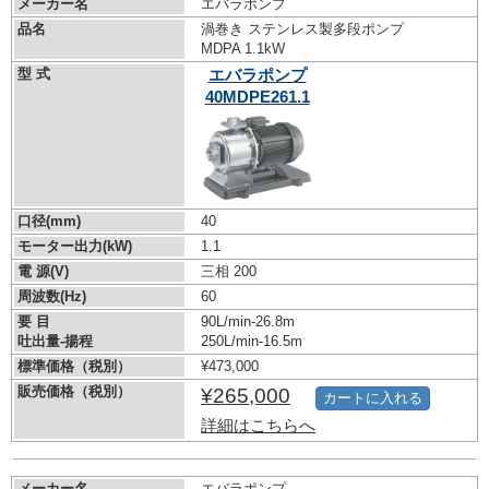
メーカー名
エバラポンプ
品名
渦巻き ステンレス製多段ポンプ
MDPA 1.1kW
型 式
エバラポンプ
40MDPE261.1
口径(mm)
40
モーター出力(kW)
1.1
電 源(V)
三相 200
周波数(Hz)
60
要 目
90L/min-26.8m
吐出量-揚程
250L/min-16.5m
標準価格（税別）
¥473,000
販売価格（税別）
¥265,000
カートに入れる
詳細はこちらへ
メーカー名
エバラポンプ