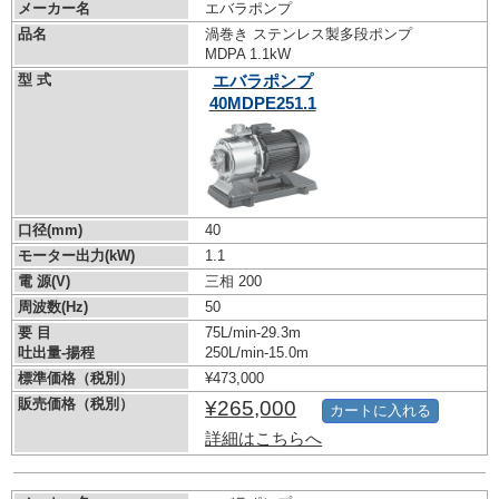
メーカー名
エバラポンプ
品名
渦巻き ステンレス製多段ポンプ
MDPA 1.1kW
型 式
エバラポンプ
40MDPE251.1
口径(mm)
40
モーター出力(kW)
1.1
電 源(V)
三相 200
周波数(Hz)
50
要 目
75L/min-29.3m
吐出量-揚程
250L/min-15.0m
標準価格（税別）
¥473,000
販売価格（税別）
¥265,000
カートに入れる
詳細はこちらへ