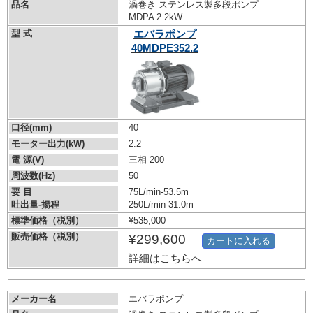
品名
渦巻き ステンレス製多段ポンプ
MDPA 2.2kW
型 式
エバラポンプ
40MDPE352.2
口径(mm)
40
モーター出力(kW)
2.2
電 源(V)
三相 200
周波数(Hz)
50
要 目
75L/min-53.5m
吐出量-揚程
250L/min-31.0m
標準価格（税別）
¥535,000
販売価格（税別）
¥299,600
カートに入れる
詳細はこちらへ
メーカー名
エバラポンプ