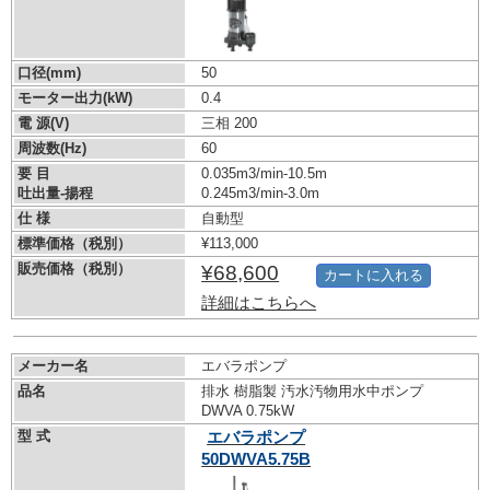
口径(mm)
50
モーター出力(kW)
0.4
電 源(V)
三相 200
周波数(Hz)
60
要 目
0.035m3/min-10.5m
吐出量-揚程
0.245m3/min-3.0m
仕 様
自動型
標準価格（税別）
¥113,000
販売価格（税別）
¥68,600
カートに入れる
詳細はこちらへ
メーカー名
エバラポンプ
品名
排水 樹脂製 汚水汚物用水中ポンプ
DWVA 0.75kW
型 式
エバラポンプ
50DWVA5.75B