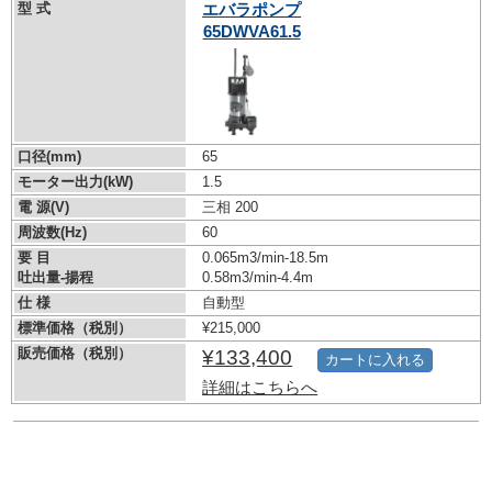
型 式
エバラポンプ
65DWVA61.5
口径(mm)
65
モーター出力(kW)
1.5
電 源(V)
三相 200
周波数(Hz)
60
要 目
0.065m3/min-18.5m
吐出量-揚程
0.58m3/min-4.4m
仕 様
自動型
標準価格（税別）
¥215,000
販売価格（税別）
¥133,400
カートに入れる
詳細はこちらへ