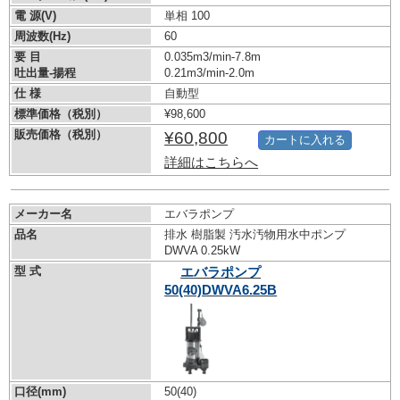
電 源(V)
単相 100
周波数(Hz)
60
要 目
0.035m3/min-7.8m
吐出量-揚程
0.21m3/min-2.0m
仕 様
自動型
標準価格（税別）
¥98,600
販売価格（税別）
¥60,800
カートに入れる
詳細はこちらへ
メーカー名
エバラポンプ
品名
排水 樹脂製 汚水汚物用水中ポンプ
DWVA 0.25kW
型 式
エバラポンプ
50(40)DWVA6.25B
口径(mm)
50(40)