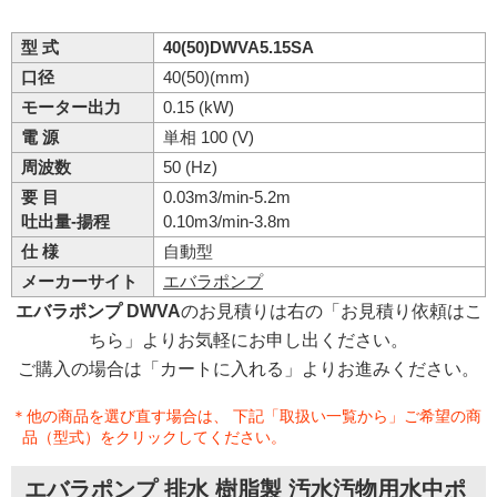
型 式
40(50)DWVA5.15SA
口径
40(50)(mm)
モーター出力
0.15 (kW)
電 源
単相 100 (V)
周波数
50 (Hz)
要 目
0.03m3/min-5.2m
吐出量-揚程
0.10m3/min-3.8m
仕 様
自動型
メーカーサイト
エバラポンプ
エバラポンプ DWVA
のお見積りは右の「お見積り依頼はこ
ちら」よりお気軽にお申し出ください。
ご購入の場合は「カートに入れる」よりお進みください。
＊他の商品を選び直す場合は、 下記「取扱い一覧から」ご希望の商
品（型式）をクリックしてください。
エバラポンプ 排水 樹脂製 汚水汚物用水中ポ