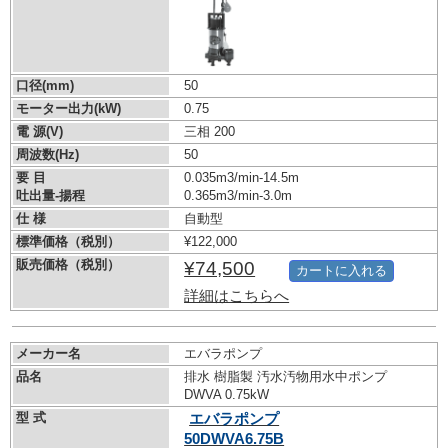
口径(mm)
50
モーター出力(kW)
0.75
電 源(V)
三相 200
周波数(Hz)
50
要 目
0.035m3/min-14.5m
吐出量-揚程
0.365m3/min-3.0m
仕 様
自動型
標準価格（税別）
¥122,000
販売価格（税別）
¥74,500
カートに入れる
詳細はこちらへ
メーカー名
エバラポンプ
品名
排水 樹脂製 汚水汚物用水中ポンプ
DWVA 0.75kW
型 式
エバラポンプ
50DWVA6.75B