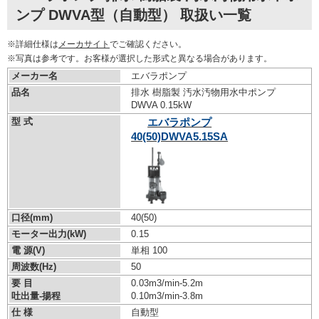
ンプ DWVA型（自動型） 取扱い一覧
※詳細仕様は
メーカサイト
でご確認ください。
※写真は参考です。お客様が選択した形式と異なる場合があります。
メーカー名
エバラポンプ
品名
排水 樹脂製 汚水汚物用水中ポンプ
DWVA 0.15kW
型 式
エバラポンプ
40(50)DWVA5.15SA
口径(mm)
40(50)
モーター出力(kW)
0.15
電 源(V)
単相 100
周波数(Hz)
50
要 目
0.03m3/min-5.2m
吐出量-揚程
0.10m3/min-3.8m
仕 様
自動型