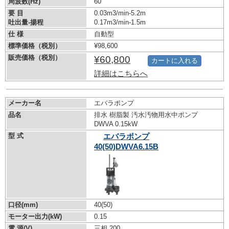
周波数(Hz)
60
要 目
0.03m3/min-5.2m
吐出量-揚程
0.17m3/min-1.5m
仕 様
自動型
標準価格（税別）
¥98,600
販売価格（税別）
¥60,800
カートに入れる
詳細はこちらへ
メーカー名
エバラポンプ
品名
排水 樹脂製 汚水汚物用水中ポンプ
DWVA 0.15kW
型 式
エバラポンプ
40(50)DWVA6.15B
口径(mm)
40(50)
モーター出力(kW)
0.15
電 源(V)
三相 200