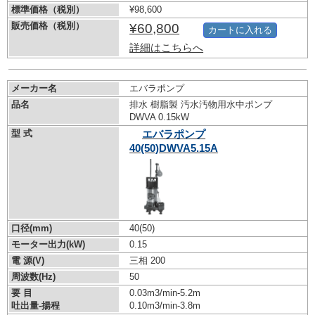
標準価格（税別）
¥98,600
販売価格（税別）
¥60,800
カートに入れる
詳細はこちらへ
メーカー名
エバラポンプ
品名
排水 樹脂製 汚水汚物用水中ポンプ
DWVA 0.15kW
型 式
エバラポンプ
40(50)DWVA5.15A
口径(mm)
40(50)
モーター出力(kW)
0.15
電 源(V)
三相 200
周波数(Hz)
50
要 目
0.03m3/min-5.2m
吐出量-揚程
0.10m3/min-3.8m