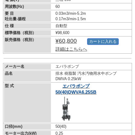
周波数(Hz)
60
要 目
0.03m3/min-5.2m
吐出量-揚程
0.17m3/min-1.5m
仕 様
自動型
標準価格（税別）
¥98,600
販売価格（税別）
¥60,800
カートに入れる
詳細はこちらへ
メーカー名
エバラポンプ
品名
排水 樹脂製 汚水汚物用水中ポンプ
DWVA 0.25kW
型 式
エバラポンプ
50(40)DWVA6.25SB
口径(mm)
50(40)
モーター出力(kW)
0.25