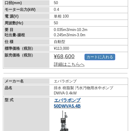
口径(mm)
50
モーター出力(kW)
0.4
電 源(V)
単相 100
周波数(Hz)
50
要 目
0.035m3/min-10.2m
吐出量-揚程
0.245m3/min-3.0m
仕 様
自動型
標準価格（税別）
¥113,000
販売価格（税別）
¥68,600
カートに入れる
詳細はこちらへ
メーカー名
エバラポンプ
品名
排水 樹脂製 汚水汚物用水中ポンプ
DWVA 0.4kW
型 式
エバラポンプ
50DWVA5.4B