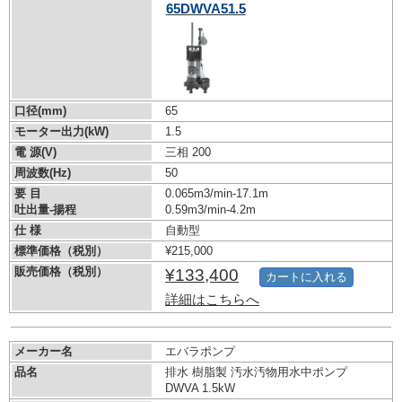
65DWVA51.5
口径(mm)
65
モーター出力(kW)
1.5
電 源(V)
三相 200
周波数(Hz)
50
要 目
0.065m3/min-17.1m
吐出量-揚程
0.59m3/min-4.2m
仕 様
自動型
標準価格（税別）
¥215,000
販売価格（税別）
¥133,400
カートに入れる
詳細はこちらへ
メーカー名
エバラポンプ
品名
排水 樹脂製 汚水汚物用水中ポンプ
DWVA 1.5kW