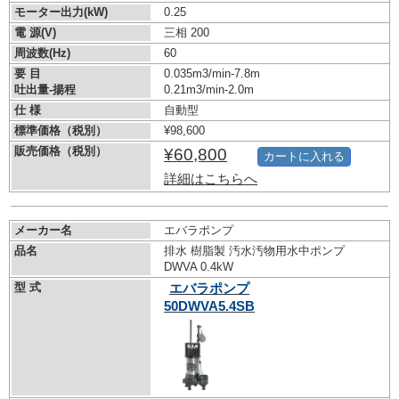
モーター出力(kW)
0.25
電 源(V)
三相 200
周波数(Hz)
60
要 目
0.035m3/min-7.8m
吐出量-揚程
0.21m3/min-2.0m
仕 様
自動型
標準価格（税別）
¥98,600
販売価格（税別）
¥60,800
カートに入れる
詳細はこちらへ
メーカー名
エバラポンプ
品名
排水 樹脂製 汚水汚物用水中ポンプ
DWVA 0.4kW
型 式
エバラポンプ
50DWVA5.4SB