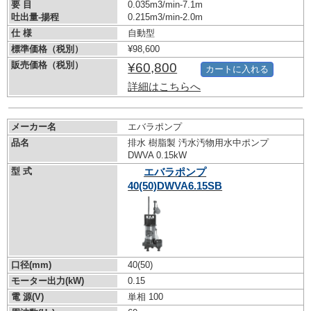
要 目
0.035m3/min-7.1m
吐出量-揚程
0.215m3/min-2.0m
仕 様
自動型
標準価格（税別）
¥98,600
販売価格（税別）
¥60,800
カートに入れる
詳細はこちらへ
メーカー名
エバラポンプ
品名
排水 樹脂製 汚水汚物用水中ポンプ
DWVA 0.15kW
型 式
エバラポンプ
40(50)DWVA6.15SB
口径(mm)
40(50)
モーター出力(kW)
0.15
電 源(V)
単相 100