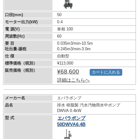
口径(mm)
50
モーター出力(kW)
0.4
電 源(V)
単相 100
周波数(Hz)
60
要 目
0.035m3/min-10.5m
吐出量-揚程
0.245m3/min-3.0m
仕 様
自動型
標準価格（税別）
¥113,000
販売価格（税別）
¥68,600
カートに入れる
詳細はこちらへ
メーカー名
エバラポンプ
品名
排水 樹脂製 汚水汚物用水中ポンプ
DWVA 0.4kW
型 式
エバラポンプ
50DWVA6.4B