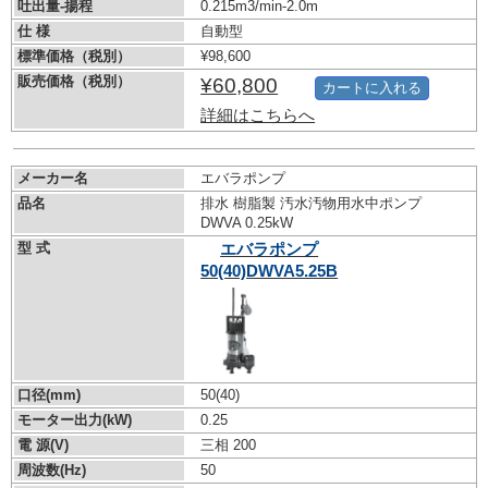
吐出量-揚程
0.215m3/min-2.0m
仕 様
自動型
標準価格（税別）
¥98,600
販売価格（税別）
¥60,800
カートに入れる
詳細はこちらへ
メーカー名
エバラポンプ
品名
排水 樹脂製 汚水汚物用水中ポンプ
DWVA 0.25kW
型 式
エバラポンプ
50(40)DWVA5.25B
口径(mm)
50(40)
モーター出力(kW)
0.25
電 源(V)
三相 200
周波数(Hz)
50