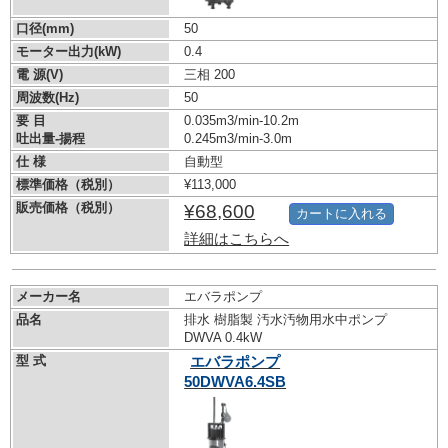
口径(mm)
50
モーター出力(kW)
0.4
電 源(V)
三相 200
周波数(Hz)
50
要 目
0.035m3/min-10.2m
吐出量-揚程
0.245m3/min-3.0m
仕 様
自動型
標準価格（税別）
¥113,000
販売価格（税別）
¥68,600
カートに入れる
詳細はこちらへ
メーカー名
エバラポンプ
品名
排水 樹脂製 汚水汚物用水中ポンプ
DWVA 0.4kW
型 式
エバラポンプ
50DWVA6.4SB