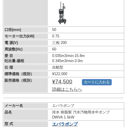
口径(mm)
50
モーター出力(kW)
0.75
電 源(V)
三相 200
周波数(Hz)
60
要 目
0.035m3/min-15.8m
吐出量-揚程
0.345m3/min-3.0m
仕 様
自動型
標準価格（税別）
¥122,000
販売価格（税別）
¥74,500
カートに入れる
詳細はこちらへ
メーカー名
エバラポンプ
品名
排水 樹脂製 汚水汚物用水中ポンプ
DWVA 1.5kW
型 式
エバラポンプ