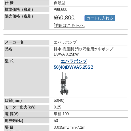
仕 様
自動型
標準価格（税別）
¥98,600
販売価格（税別）
¥60,800
カートに入れる
詳細はこちらへ
メーカー名
エバラポンプ
品名
排水 樹脂製 汚水汚物用水中ポンプ
DWVA 0.25kW
型 式
エバラポンプ
50(40)DWVA5.25SB
口径(mm)
50(40)
モーター出力(kW)
0.25
電 源(V)
単相 100
周波数(Hz)
50
要 目
0.035m3/min-7.1m