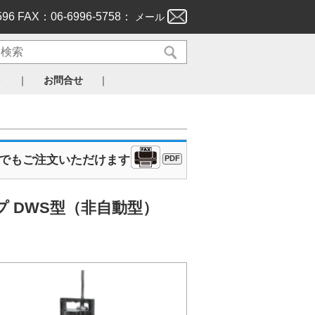
596 FAX：06-6996-5758：
メール
｜
｜
ト
お問合せ
Xでもご注文いただけます
PDF
プ DWS型（非自動型）
］