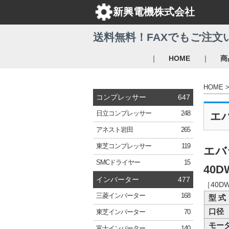
新興電機株式会社
送料無料！FAXでもご注文
｜
｜
HOME
商
HOME
コンプレッサー
647
日立
コンプレッサー
248
エ
アネスト岩田
265
東芝
コンプレッサー
119
エバ
SMC
ドライヤー
15
40D
インバーター
477
［40D
三菱
インバーター
168
型 式
口径
東芝
インバーター
70
モー
富士
インバーター
140