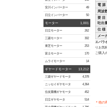
電 源
安川
インバーター
49
周波
日立
インバーター
50
要 目
吐出量
モーター
1,001
仕 様
日立
モーター
262
メー
三菱
モーター
302
エバラポ
東芝
モーター
253
りお気
ご購入
富士
モーター
170
ムライ
モーター
14
ギヤードモーター
13,212
三菱
ギヤードモータ
4,378
ニッセイ
ギヤモータ
4,364
住友重機
ギヤモータ
452
日立
ギヤモータ
514
＊他の