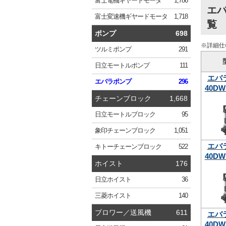
富士電機
ギヤードモータ
1,786
エバ
富士変速機
ギヤードモータ
1,718
覧
ポンプ
698
※詳細仕
ツルミ
ポンプ
291
日立
モートルポンプ
111
エバ
エバラ
ポンプ
296
40DW
チェーンブロック
1,668
日立
モートルブロック
95
象印
チェーンブロック
1,051
エバ
キトー
チェーンブロック
522
40DW
ホイスト
176
日立
ホイスト
36
三菱
ホイスト
140
ブロワー／送風機
611
エバ
40DW