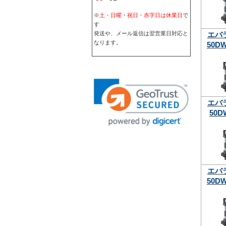
※
土・日曜・祝日・赤字日は休業日
で
す
エバ
発送や、メール返信は翌営業日対応と
なります。
50DW
エバ
50D
エバ
50DW