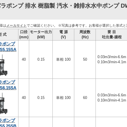
ラポンプ 排水 樹脂製 汚水・雑排水水中ポンプ D
様は
メーカサイト
でご確認ください。
※写真は参考です。お客様が選択した形式と
口径
モーター出力
電 源
周波数
要 目
型 式
(mm)
(kW)
(V)
(Hz)
吐出量-揚程
ラポンプ
S5.15SA
0.03m3/min-6.6m
40
0.15
単相 100
50
0.10m3/min-4.1m
ラポンプ
S6.15SA
0.03m3/min-6.6m
40
0.15
単相 100
60
0.10m3/min-4.1m
ラポンプ
S5.25SB