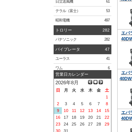
日立
送風機
61
テラル
（富士）
53
昭和電機
497
トロリー
282
エバ
40DW
パナソニック
282
バイブレータ
47
ユーラス
41
ワム
6
エバ
営業日カレンダー
40DW
2026年8月
日
月
火
水
木
金
土
1
2
3
4
5
6
7
8
9
10
11
12
13
14
15
エバ
16
17
18
19
20
21
22
40DW
23
24
25
26
27
28
29
30
31