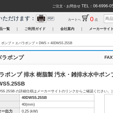
TEL：06-6996-0
ご注文・お問合せ
0
いただけます：
PDF
カートへ
点
｜
｜
｜
品一覧
ご利用ガイド
会社案内
メーカーサイ
ポンプ
エバラポンプ
DWS
40DWS5.25SB
バラポンプ
FA
ラポンプ 排水 樹脂製 汚水・雑排水水中ポン
WS5.25SB
WS5.25SB の詳細仕様はメーカーサイトのリンクからご確認ください。
40DWS5.25SB
40(mm)
ター出力
0.25 (kW)