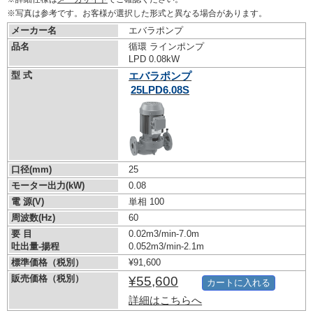
※写真は参考です。お客様が選択した形式と異なる場合があります。
メーカー名
エバラポンプ
品名
循環 ラインポンプ
LPD 0.08kW
型 式
エバラポンプ
25LPD6.08S
口径(mm)
25
モーター出力(kW)
0.08
電 源(V)
単相 100
周波数(Hz)
60
要 目
0.02m3/min-7.0m
吐出量-揚程
0.052m3/min-2.1m
標準価格（税別）
¥91,600
販売価格（税別）
¥55,600
カートに入れる
詳細はこちらへ