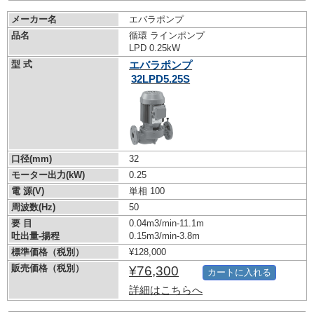
メーカー名
エバラポンプ
品名
循環 ラインポンプ
LPD 0.25kW
型 式
エバラポンプ
32LPD5.25S
口径(mm)
32
モーター出力(kW)
0.25
電 源(V)
単相 100
周波数(Hz)
50
要 目
0.04m3/min-11.1m
吐出量-揚程
0.15m3/min-3.8m
標準価格（税別）
¥128,000
販売価格（税別）
¥76,300
カートに入れる
詳細はこちらへ