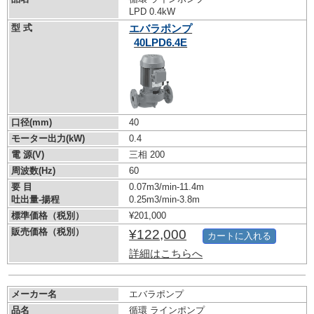
LPD 0.4kW
型 式
エバラポンプ
40LPD6.4E
口径(mm)
40
モーター出力(kW)
0.4
電 源(V)
三相 200
周波数(Hz)
60
要 目
0.07m3/min-11.4m
吐出量-揚程
0.25m3/min-3.8m
標準価格（税別）
¥201,000
販売価格（税別）
¥122,000
カートに入れる
詳細はこちらへ
メーカー名
エバラポンプ
品名
循環 ラインポンプ