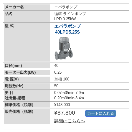
メーカー名
エバラポンプ
品名
循環 ラインポンプ
LPD 0.25kW
型 式
エバラポンプ
40LPD5.25S
口径(mm)
40
モーター出力(kW)
0.25
電 源(V)
単相 100
周波数(Hz)
50
要 目
0.07m3/min-7.9m
吐出量-揚程
0.20m3/min-3.4m
標準価格（税別）
¥148,000
販売価格（税別）
¥87,800
カートに入れる
詳細はこちらへ