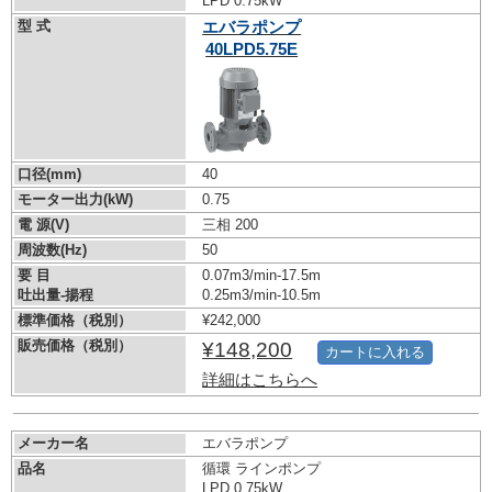
LPD 0.75kW
型 式
エバラポンプ
40LPD5.75E
口径(mm)
40
モーター出力(kW)
0.75
電 源(V)
三相 200
周波数(Hz)
50
要 目
0.07m3/min-17.5m
吐出量-揚程
0.25m3/min-10.5m
標準価格（税別）
¥242,000
販売価格（税別）
¥148,200
カートに入れる
詳細はこちらへ
メーカー名
エバラポンプ
品名
循環 ラインポンプ
LPD 0.75kW