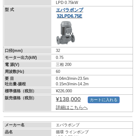
LPD 0.75kW
型 式
エバラポンプ
32LPD6.75E
口径(mm)
32
モーター出力(kW)
0.75
電 源(V)
三相 200
周波数(Hz)
60
要 目
0.04m3/min-23.5m
吐出量-揚程
0.15m3/min-14.2m
標準価格（税別）
¥226,000
販売価格（税別）
¥138,000
カートに入れる
詳細はこちらへ
メーカー名
エバラポンプ
品名
循環 ラインポンプ