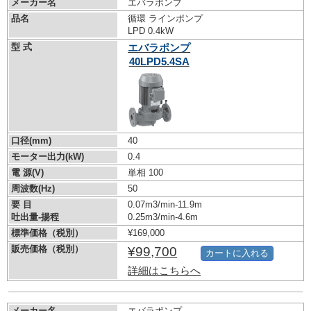
メーカー名
エバラポンプ
品名
循環 ラインポンプ
LPD 0.4kW
型 式
エバラポンプ
40LPD5.4SA
口径(mm)
40
モーター出力(kW)
0.4
電 源(V)
単相 100
周波数(Hz)
50
要 目
0.07m3/min-11.9m
吐出量-揚程
0.25m3/min-4.6m
標準価格（税別）
¥169,000
販売価格（税別）
¥99,700
カートに入れる
詳細はこちらへ
メーカー名
エバラポンプ