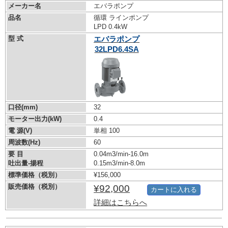
メーカー名
エバラポンプ
品名
循環 ラインポンプ
LPD 0.4kW
型 式
エバラポンプ
32LPD6.4SA
口径(mm)
32
モーター出力(kW)
0.4
電 源(V)
単相 100
周波数(Hz)
60
要 目
0.04m3/min-16.0m
吐出量-揚程
0.15m3/min-8.0m
標準価格（税別）
¥156,000
販売価格（税別）
¥92,000
カートに入れる
詳細はこちらへ