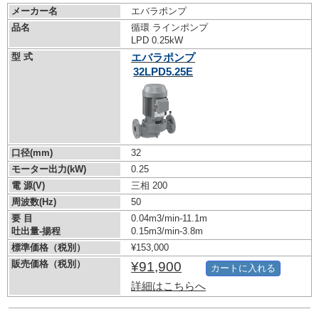
メーカー名
エバラポンプ
品名
循環 ラインポンプ
LPD 0.25kW
型 式
エバラポンプ
32LPD5.25E
口径(mm)
32
モーター出力(kW)
0.25
電 源(V)
三相 200
周波数(Hz)
50
要 目
0.04m3/min-11.1m
吐出量-揚程
0.15m3/min-3.8m
標準価格（税別）
¥153,000
販売価格（税別）
¥91,900
カートに入れる
詳細はこちらへ