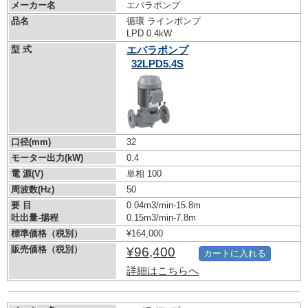
メーカー名
エバラポンプ
品名
循環 ラインポンプ
LPD 0.4kW
型 式
エバラポンプ
32LPD5.4S
口径(mm)
32
モーター出力(kW)
0.4
電 源(V)
単相 100
周波数(Hz)
50
要 目
0.04m3/min-15.8m
吐出量-揚程
0.15m3/min-7.8m
標準価格（税別）
¥164,000
販売価格（税別）
¥96,400
カートに入れる
詳細はこちらへ