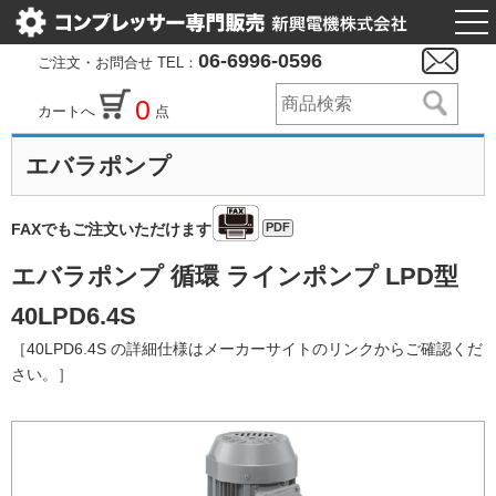
togg
nav
06-6996-0596
ご注文・お問合せ TEL：
0
カートへ
点
エバラポンプ
PDF
FAXでもご注文いただけます
エバラポンプ 循環 ラインポンプ LPD型
40LPD6.4S
［40LPD6.4S の詳細仕様はメーカーサイトのリンクからご確認くだ
さい。］