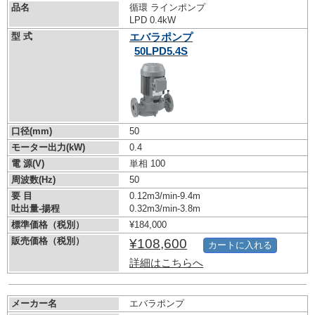
品名
循環 ラインポンプ
LPD 0.4kW
型 式
エバラポンプ
50LPD5.4S
口径(mm)
50
モーター出力(kW)
0.4
電 源(V)
単相 100
周波数(Hz)
50
要 目
0.12m3/min-9.4m
吐出量-揚程
0.32m3/min-3.8m
標準価格（税別）
¥184,000
販売価格（税別）
¥108,600
カートに入れる
詳細はこちらへ
メーカー名
エバラポンプ