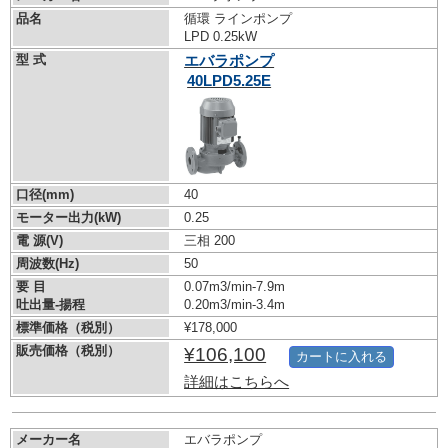
品名
循環 ラインポンプ
LPD 0.25kW
型 式
エバラポンプ
40LPD5.25E
口径(mm)
40
モーター出力(kW)
0.25
電 源(V)
三相 200
周波数(Hz)
50
要 目
0.07m3/min-7.9m
吐出量-揚程
0.20m3/min-3.4m
標準価格（税別）
¥178,000
販売価格（税別）
¥106,100
カートに入れる
詳細はこちらへ
メーカー名
エバラポンプ