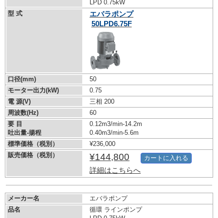
LPD 0.75kW
型 式
エバラポンプ
50LPD6.75F
口径(mm)
50
モーター出力(kW)
0.75
電 源(V)
三相 200
周波数(Hz)
60
要 目
0.12m3/min-14.2m
吐出量-揚程
0.40m3/min-5.6m
標準価格（税別）
¥236,000
販売価格（税別）
¥144,800
カートに入れる
詳細はこちらへ
メーカー名
エバラポンプ
品名
循環 ラインポンプ