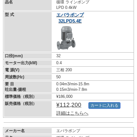
品名
循環 ラインポンプ
LPD 0.4kW
型 式
エバラポンプ
32LPD5.4E
口径(mm)
32
モーター出力(kW)
0.4
電 源(V)
三相 200
周波数(Hz)
50
要 目
0.04m3/min-15.8m
吐出量-揚程
0.15m3/min-7.8m
標準価格（税別）
¥186,000
販売価格（税別）
¥112,200
カートに入れる
詳細はこちらへ
メーカー名
エバラポンプ