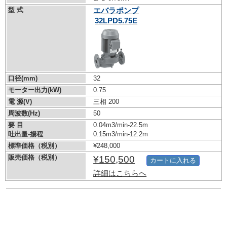
型 式
エバラポンプ
32LPD5.75E
口径(mm)
32
モーター出力(kW)
0.75
電 源(V)
三相 200
周波数(Hz)
50
要 目
0.04m3/min-22.5m
吐出量-揚程
0.15m3/min-12.2m
標準価格（税別）
¥248,000
販売価格（税別）
¥150,500
カートに入れる
詳細はこちらへ