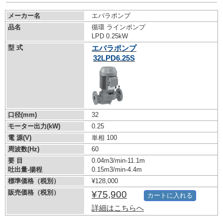
メーカー名
エバラポンプ
品名
循環 ラインポンプ
LPD 0.25kW
型 式
エバラポンプ
32LPD6.25S
口径(mm)
32
モーター出力(kW)
0.25
電 源(V)
単相 100
周波数(Hz)
60
要 目
0.04m3/min-11.1m
吐出量-揚程
0.15m3/min-4.4m
標準価格（税別）
¥128,000
販売価格（税別）
¥75,900
カートに入れる
詳細はこちらへ