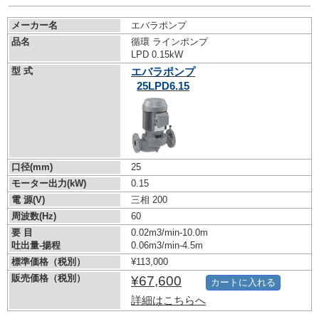
メーカー名
エバラポンプ
品名
循環 ラインポンプ
LPD 0.15kW
型 式
エバラポンプ
25LPD6.15
口径(mm)
25
モーター出力(kW)
0.15
電 源(V)
三相 200
周波数(Hz)
60
要 目
0.02m3/min-10.0m
吐出量-揚程
0.06m3/min-4.5m
標準価格（税別）
¥113,000
販売価格（税別）
¥67,600
カートに入れる
詳細はこちらへ