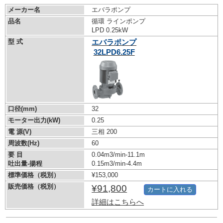
メーカー名
エバラポンプ
品名
循環 ラインポンプ
LPD 0.25kW
型 式
エバラポンプ
32LPD6.25F
口径(mm)
32
モーター出力(kW)
0.25
電 源(V)
三相 200
周波数(Hz)
60
要 目
0.04m3/min-11.1m
吐出量-揚程
0.15m3/min-4.4m
標準価格（税別）
¥153,000
販売価格（税別）
¥91,800
カートに入れる
詳細はこちらへ