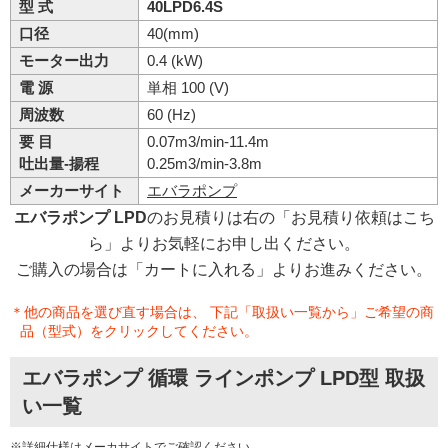
型 式
40LPD6.4S
口径
40(mm)
モーター出力
0.4 (kW)
電 源
単相 100 (V)
周波数
60 (Hz)
要 目
0.07m3/min-11.4m
吐出量-揚程
0.25m3/min-3.8m
メーカーサイト
エバラポンプ
エバラポンプ LPD
のお見積りは右の「お見積り依頼はこち
ら」よりお気軽にお申し出ください。
ご購入の場合は「カートに入れる」よりお進みください。
＊他の商品を選び直す場合は、 下記「取扱い一覧から」ご希望の商
品（型式）をクリックしてください。
エバラポンプ 循環 ラインポンプ LPD型 取扱
い一覧
※詳細仕様は
メーカサイト
でご確認ください。