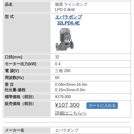
品名
循環 ラインポンプ
LPD 0.4kW
型 式
エバラポンプ
32LPD6.4E
口径(mm)
32
モーター出力(kW)
0.4
電 源(V)
三相 200
周波数(Hz)
60
要 目
0.04m3/min-16.0m
吐出量-揚程
0.15m3/min-8.0m
標準価格（税別）
¥179,000
販売価格（税別）
¥107,300
カートに入れる
詳細はこちらへ
メーカー名
エバラポンプ