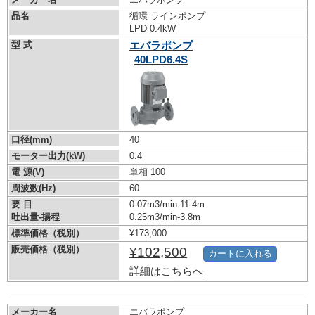
品名
循環 ラインポンプ
LPD 0.4kW
型 式
エバラポンプ
40LPD6.4S
口径(mm)
40
モーター出力(kW)
0.4
電 源(V)
単相 100
周波数(Hz)
60
要 目
0.07m3/min-11.4m
吐出量-揚程
0.25m3/min-3.8m
標準価格（税別）
¥173,000
販売価格（税別）
¥102,500
カートに入れる
詳細はこちらへ
メーカー名
エバラポンプ