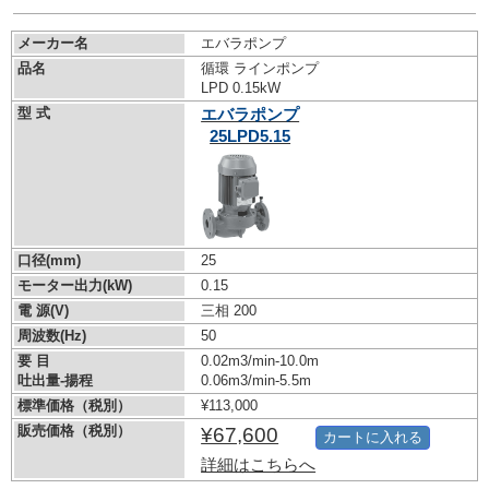
メーカー名
エバラポンプ
品名
循環 ラインポンプ
LPD 0.15kW
型 式
エバラポンプ
25LPD5.15
口径(mm)
25
モーター出力(kW)
0.15
電 源(V)
三相 200
周波数(Hz)
50
要 目
0.02m3/min-10.0m
吐出量-揚程
0.06m3/min-5.5m
標準価格（税別）
¥113,000
販売価格（税別）
¥67,600
カートに入れる
詳細はこちらへ