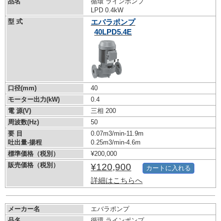
品名
循環 ラインポンプ
LPD 0.4kW
型 式
エバラポンプ
40LPD5.4E
口径(mm)
40
モーター出力(kW)
0.4
電 源(V)
三相 200
周波数(Hz)
50
要 目
0.07m3/min-11.9m
吐出量-揚程
0.25m3/min-4.6m
標準価格（税別）
¥200,000
販売価格（税別）
¥120,900
カートに入れる
詳細はこちらへ
メーカー名
エバラポンプ
品名
循環 ラインポンプ