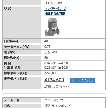
LPD 0.75kW
型 式
エバラポンプ
40LPD6.75E
口径(mm)
40
モーター出力(kW)
0.75
電 源(V)
三相 200
周波数(Hz)
60
要 目
0.07m3/min-17.8m
吐出量-揚程
0.25m3/min-10.8m
標準価格（税別）
¥220,000
販売価格（税別）
¥134,600
カートに入れる
詳細はこちらへ
メーカー名
エバラポンプ
品名
循環 ラインポンプ