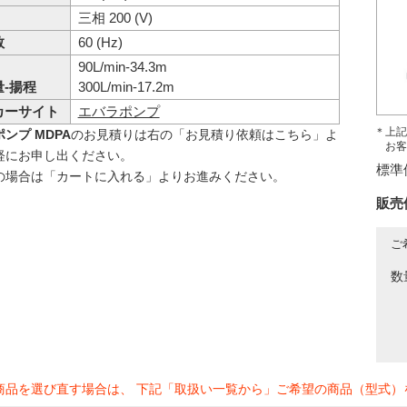
三相 200 (V)
数
60 (Hz)
90L/min-34.3m
-揚程
300L/min-17.2m
カーサイト
エバラポンプ
＊上記
ンプ MDPA
のお見積りは右の「お見積り依頼はこちら」よ
お客
軽にお申し出ください。
標準
の場合は「カートに入れる」よりお進みください。
販売
ご
数
商品を選び直す場合は、 下記「取扱い一覧から」ご希望の商品（型式）