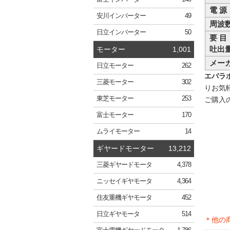
電 源
安川
インバーター
49
周波
日立
インバーター
50
要 目
吐出量
モーター
1,001
メー
日立
モーター
262
エバラポ
三菱
モーター
302
りお気
東芝
モーター
253
ご購入
富士
モーター
170
ムライ
モーター
14
ギヤードモーター
13,212
三菱
ギヤードモータ
4,378
ニッセイ
ギヤモータ
4,364
住友重機
ギヤモータ
452
日立
ギヤモータ
514
＊他の