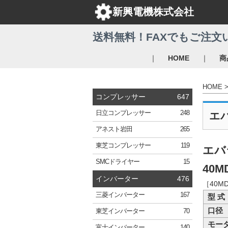
新興電機株式会社
送料無料！FAXでもご注文
｜
｜
HOME
商
HOME
コンプレッサー
647
日立
コンプレッサー
248
エ
アネスト岩田
265
東芝
コンプレッサー
119
エバ
SMC
ドライヤー
15
40M
インバーター
476
［40M
三菱
インバーター
167
型 式
口径
東芝
インバーター
70
モー
富士
インバーター
140