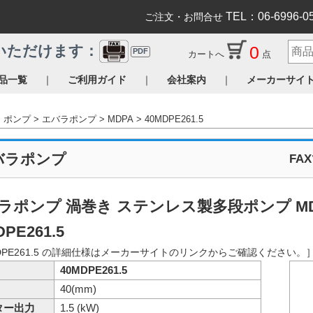
TEL：06-6996-0
ご注文・お問合せ
0
いただけます：
PDF
カートへ
点
｜
｜
｜
品一覧
ご利用ガイド
会社案内
メーカーサイ
ポンプ
エバラポンプ
MDPA
40MDPE261.5
バラポンプ
FA
ラポンプ 渦巻き ステンレス製多段ポンプ M
DPE261.5
DPE261.5 の詳細仕様はメーカーサイトのリンクからご確認ください。
40MDPE261.5
40(mm)
ター出力
1.5 (kW)