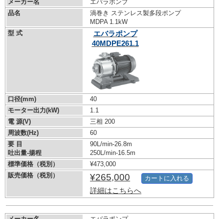
メーカー名
エバラポンプ
品名
渦巻き ステンレス製多段ポンプ
MDPA 1.1kW
型 式
エバラポンプ
40MDPE261.1
口径(mm)
40
モーター出力(kW)
1.1
電 源(V)
三相 200
周波数(Hz)
60
要 目
90L/min-26.8m
吐出量-揚程
250L/min-16.5m
標準価格（税別）
¥473,000
販売価格（税別）
¥265,000
カートに入れる
詳細はこちらへ
メーカー名
エバラポンプ