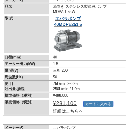
品名
渦巻き ステンレス製多段ポンプ
MDPA 1.5kW
型 式
エバラポンプ
40MDPE251.5
口径(mm)
40
モーター出力(kW)
1.5
電 源(V)
三相 200
周波数(Hz)
50
要 目
75L/min-36.0m
吐出量-揚程
250L/min-21.0m
標準価格（税別）
¥498,000
販売価格（税別）
¥281,100
カートに入れる
詳細はこちらへ
メーカー名
エバラポンプ