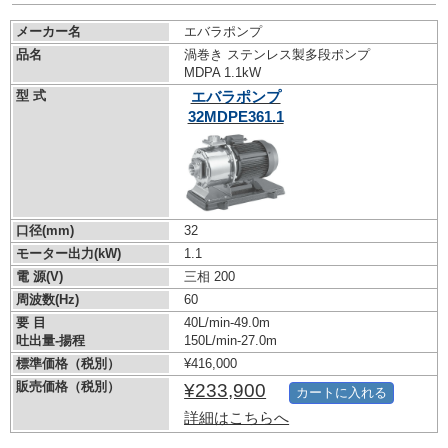
メーカー名
エバラポンプ
品名
渦巻き ステンレス製多段ポンプ
MDPA 1.1kW
型 式
エバラポンプ
32MDPE361.1
口径(mm)
32
モーター出力(kW)
1.1
電 源(V)
三相 200
周波数(Hz)
60
要 目
40L/min-49.0m
吐出量-揚程
150L/min-27.0m
標準価格（税別）
¥416,000
販売価格（税別）
¥233,900
カートに入れる
詳細はこちらへ