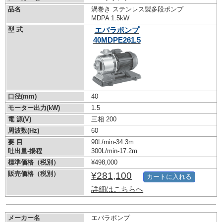
品名
渦巻き ステンレス製多段ポンプ
MDPA 1.5kW
型 式
エバラポンプ
40MDPE261.5
口径(mm)
40
モーター出力(kW)
1.5
電 源(V)
三相 200
周波数(Hz)
60
要 目
90L/min-34.3m
吐出量-揚程
300L/min-17.2m
標準価格（税別）
¥498,000
販売価格（税別）
¥281,100
カートに入れる
詳細はこちらへ
メーカー名
エバラポンプ