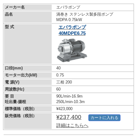
メーカー名
エバラポンプ
品名
渦巻き ステンレス製多段ポンプ
MDPA 0.75kW
型 式
エバラポンプ
40MDPE6.75
口径(mm)
40
モーター出力(kW)
0.75
電 源(V)
三相 200
周波数(Hz)
60
要 目
90L/min-16.9m
吐出量-揚程
250L/min-10.3m
標準価格（税別）
¥423,000
販売価格（税別）
¥237,400
カートに入れる
詳細はこちらへ