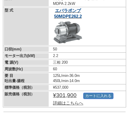
MDPA 2.2kW
型 式
エバラポンプ
50MDPE262.2
口径(mm)
50
モーター出力(kW)
2.2
電 源(V)
三相 200
周波数(Hz)
60
要 目
125L/min-36.0m
吐出量-揚程
450L/min-14.0m
標準価格（税別）
¥537,000
販売価格（税別）
¥301,900
カートに入れる
詳細はこちらへ