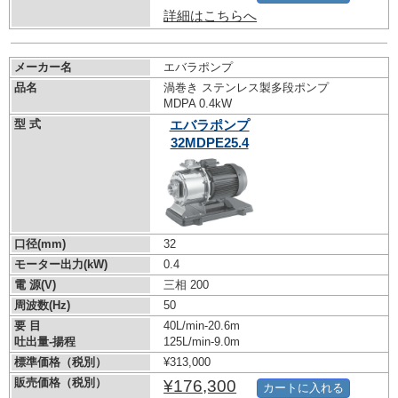
詳細はこちらへ
メーカー名
エバラポンプ
品名
渦巻き ステンレス製多段ポンプ
MDPA 0.4kW
型 式
エバラポンプ
32MDPE25.4
口径(mm)
32
モーター出力(kW)
0.4
電 源(V)
三相 200
周波数(Hz)
50
要 目
40L/min-20.6m
吐出量-揚程
125L/min-9.0m
標準価格（税別）
¥313,000
販売価格（税別）
¥176,300
カートに入れる