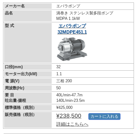
メーカー名
エバラポンプ
品名
渦巻き ステンレス製多段ポンプ
MDPA 1.1kW
型 式
エバラポンプ
32MDPE451.1
口径(mm)
32
モーター出力(kW)
1.1
電 源(V)
三相 200
周波数(Hz)
50
要 目
40L/min-47.7m
吐出量-揚程
140L/min-23.5m
標準価格（税別）
¥425,000
販売価格（税別）
¥238,500
カートに入れる
詳細はこちらへ