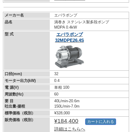
メーカー名
エバラポンプ
品名
渦巻き ステンレス製多段ポンプ
MDPA 0.4kW
型 式
エバラポンプ
32MDPE26.4S
口径(mm)
32
モーター出力(kW)
0.4
電 源(V)
単相 100
周波数(Hz)
60
要 目
40L/min-20.6m
吐出量-揚程
150L/min-7.0m
標準価格（税別）
¥328,000
販売価格（税別）
¥184,400
カートに入れる
詳細はこちらへ