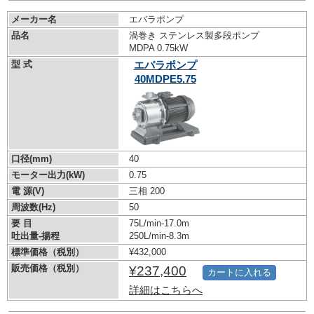
メーカー名
エバラポンプ
品名
渦巻き ステンレス製多段ポンプ
MDPA 0.75kW
型 式
エバラポンプ
40MDPE5.75
口径(mm)
40
モーター出力(kW)
0.75
電 源(V)
三相 200
周波数(Hz)
50
要 目
75L/min-17.0m
吐出量-揚程
250L/min-8.3m
標準価格（税別）
¥432,000
販売価格（税別）
¥237,400
カートに入れる
詳細はこちらへ