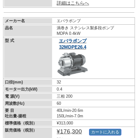
詳細はこちらへ
メーカー名
エバラポンプ
品名
渦巻き ステンレス製多段ポンプ
MDPA 0.4kW
型 式
エバラポンプ
32MDPE26.4
口径(mm)
32
モーター出力(kW)
0.4
電 源(V)
三相 200
周波数(Hz)
60
要 目
40L/min-20.6m
吐出量-揚程
150L/min-7.0m
標準価格（税別）
¥313,000
販売価格（税別）
¥176,300
カートに入れる