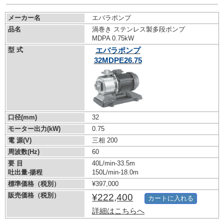
メーカー名
エバラポンプ
品名
渦巻き ステンレス製多段ポンプ
MDPA 0.75kW
型 式
エバラポンプ
32MDPE26.75
口径(mm)
32
モーター出力(kW)
0.75
電 源(V)
三相 200
周波数(Hz)
60
要 目
40L/min-33.5m
吐出量-揚程
150L/min-18.0m
標準価格（税別）
¥397,000
販売価格（税別）
¥222,400
カートに入れる
詳細はこちらへ