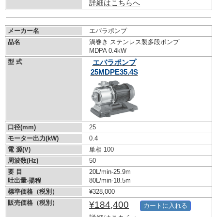
詳細はこちらへ
メーカー名
エバラポンプ
品名
渦巻き ステンレス製多段ポンプ
MDPA 0.4kW
型 式
エバラポンプ
25MDPE35.4S
口径(mm)
25
モーター出力(kW)
0.4
電 源(V)
単相 100
周波数(Hz)
50
要 目
20L/min-25.9m
吐出量-揚程
80L/min-18.5m
標準価格（税別）
¥328,000
販売価格（税別）
¥184,400
カートに入れる