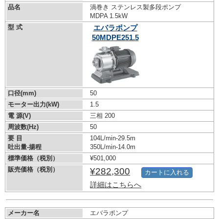
品名
渦巻き ステンレス製多段ポンプ
MDPA 1.5kW
型 式
エバラポンプ
50MDPE251.5
口径(mm)
50
モーター出力(kW)
1.5
電 源(V)
三相 200
周波数(Hz)
50
要 目
104L/min-29.5m
吐出量-揚程
350L/min-14.0m
標準価格（税別）
¥501,000
販売価格（税別）
¥282,300
カートに入れる
詳細はこちらへ
メーカー名
エバラポンプ