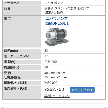
メーカー名
エバラポンプ
品名
渦巻き ステンレス製多段ポンプ
MDPA 1.1kW
型 式
エバラポンプ
32MDPE561.1
口径(mm)
32
モーター出力(kW)
1.1
電 源(V)
三相 200
周波数(Hz)
60
要 目
40L/min-59.5m
吐出量-揚程
150L/min-25.5m
標準価格（税別）
¥469,000
販売価格（税別）
¥262,700
カートに入れる
詳細はこちらへ