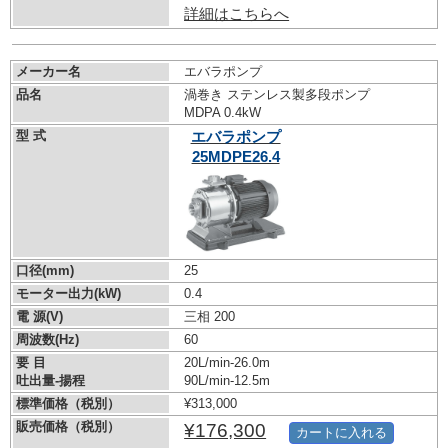
詳細はこちらへ
メーカー名
エバラポンプ
品名
渦巻き ステンレス製多段ポンプ
MDPA 0.4kW
型 式
エバラポンプ
25MDPE26.4
口径(mm)
25
モーター出力(kW)
0.4
電 源(V)
三相 200
周波数(Hz)
60
要 目
20L/min-26.0m
吐出量-揚程
90L/min-12.5m
標準価格（税別）
¥313,000
販売価格（税別）
¥176,300
カートに入れる