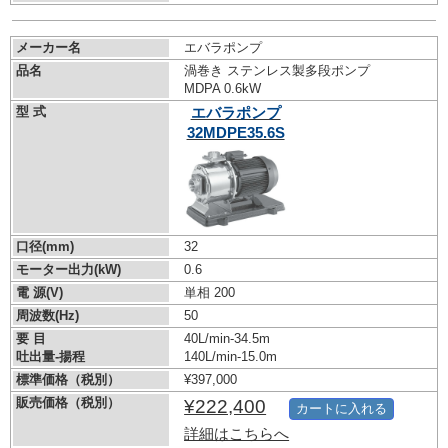
メーカー名
エバラポンプ
品名
渦巻き ステンレス製多段ポンプ
MDPA 0.6kW
型 式
エバラポンプ
32MDPE35.6S
口径(mm)
32
モーター出力(kW)
0.6
電 源(V)
単相 200
周波数(Hz)
50
要 目
40L/min-34.5m
吐出量-揚程
140L/min-15.0m
標準価格（税別）
¥397,000
販売価格（税別）
¥222,400
カートに入れる
詳細はこちらへ