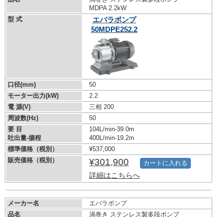
MDPA 2.2kW
型 式
エバラポンプ
50MDPE252.2
口径(mm)
50
モーター出力(kW)
2.2
電 源(V)
三相 200
周波数(Hz)
50
要 目
104L/min-39.0m
吐出量-揚程
400L/min-19.2m
標準価格（税別）
¥537,000
販売価格（税別）
¥301,900
カートに入れる
詳細はこちらへ
メーカー名
エバラポンプ
品名
渦巻き ステンレス製多段ポンプ