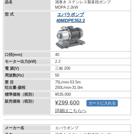
品名
渦巻き ステンレス製多段ポンプ
MDPA 2.2kW
型 式
エバラポンプ
40MDPE352.2
口径(mm)
40
モーター出力(kW)
2.2
電 源(V)
三相 200
周波数(Hz)
50
要 目
75L/min-53.5m
吐出量-揚程
250L/min-31.0m
標準価格（税別）
¥535,000
販売価格（税別）
¥299,600
カートに入れる
詳細はこちらへ
メーカー名
エバラポンプ