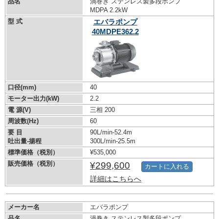
品名
渦巻き ステンレス製多段ポンプ
MDPA 2.2kW
型 式
エバラポンプ
40MDPE362.2
口径(mm)
40
モーター出力(kW)
2.2
電 源(V)
三相 200
周波数(Hz)
60
要 目
90L/min-52.4m
吐出量-揚程
300L/min-25.5m
標準価格（税別）
¥535,000
販売価格（税別）
¥299,600
カートに入れる
詳細はこちらへ
メーカー名
エバラポンプ
品名
渦巻き ステンレス製多段ポンプ