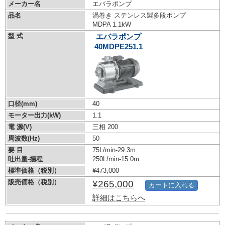
メーカー名
エバラポンプ
品名
渦巻き ステンレス製多段ポンプ
MDPA 1.1kW
型 式
エバラポンプ
40MDPE251.1
口径(mm)
40
モーター出力(kW)
1.1
電 源(V)
三相 200
周波数(Hz)
50
要 目
75L/min-29.3m
吐出量-揚程
250L/min-15.0m
標準価格（税別）
¥473,000
販売価格（税別）
¥265,000
カートに入れる
詳細はこちらへ