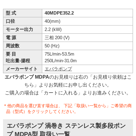
型 式
40MDPE352.2
口径
40(mm)
モーター出力
2.2 (kW)
電 源
三相 200 (V)
周波数
50 (Hz)
要 目
75L/min-53.5m
吐出量-揚程
250L/min-31.0m
メーカーサイト
エバラポンプ
エバラポンプ MDPA
のお見積りは右の「お見積り依頼はこ
ちら」よりお気軽にお申し出ください。
ご購入の場合は「カートに入れる」よりお進みください。
＊他の商品を選び直す場合は、 下記「取扱い一覧から」ご希望の商
品（型式）をクリックしてください。
エバラポンプ 渦巻き ステンレス製多段ポン
プ MDPA型 取扱い一覧