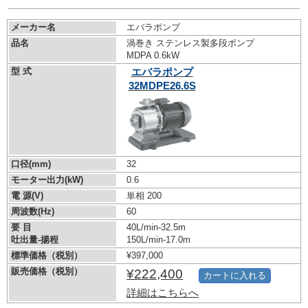
メーカー名
エバラポンプ
品名
渦巻き ステンレス製多段ポンプ
MDPA 0.6kW
型 式
エバラポンプ
32MDPE26.6S
口径(mm)
32
モーター出力(kW)
0.6
電 源(V)
単相 200
周波数(Hz)
60
要 目
40L/min-32.5m
吐出量-揚程
150L/min-17.0m
標準価格（税別）
¥397,000
販売価格（税別）
¥222,400
カートに入れる
詳細はこちらへ