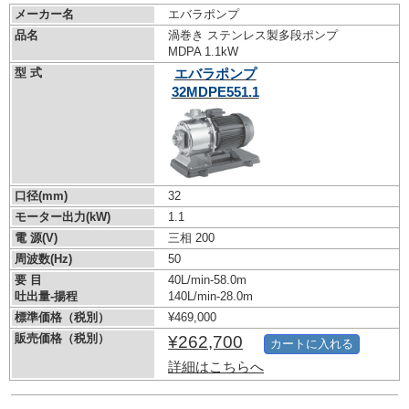
メーカー名
エバラポンプ
品名
渦巻き ステンレス製多段ポンプ
MDPA 1.1kW
型 式
エバラポンプ
32MDPE551.1
口径(mm)
32
モーター出力(kW)
1.1
電 源(V)
三相 200
周波数(Hz)
50
要 目
40L/min-58.0m
吐出量-揚程
140L/min-28.0m
標準価格（税別）
¥469,000
販売価格（税別）
¥262,700
カートに入れる
詳細はこちらへ