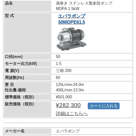
品名
渦巻き ステンレス製多段ポンプ
MDPA 1.5kW
型 式
エバラポンプ
50MDPE61.5
口径(mm)
50
モーター出力(kW)
1.5
電 源(V)
三相 200
周波数(Hz)
60
要 目
125L/min-24.0m
吐出量-揚程
400L/min-13.0m
標準価格（税別）
¥501,000
販売価格（税別）
¥282,300
カートに入れる
詳細はこちらへ
メーカー名
エバラポンプ