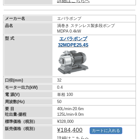
詳細はこちらへ
メーカー名
エバラポンプ
品名
渦巻き ステンレス製多段ポンプ
MDPA 0.4kW
型 式
エバラポンプ
32MDPE25.4S
口径(mm)
32
モーター出力(kW)
0.4
電 源(V)
単相 100
周波数(Hz)
50
要 目
40L/min-20.6m
吐出量-揚程
125L/min-9.0m
標準価格（税別）
¥328,000
販売価格（税別）
¥184,400
カートに入れる
詳細はこちらへ