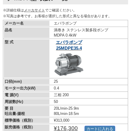
※詳細仕様は
メーカサイト
でご確認ください。
※写真は参考です。お客様が選択した形式と異なる場合があります。
メーカー名
エバラポンプ
品名
渦巻き ステンレス製多段ポンプ
MDPA 0.4kW
型 式
エバラポンプ
25MDPE35.4
口径(mm)
25
モーター出力(kW)
0.4
電 源(V)
三相 200
周波数(Hz)
50
要 目
20L/min-25.9m
吐出量-揚程
80L/min-18.5m
標準価格（税別）
¥313,000
販売価格（税別）
¥176,300
カートに入れる