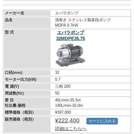
メーカー名
エバラポンプ
品名
渦巻き ステンレス製多段ポンプ
MDPA 0.7kW
型 式
エバラポンプ
32MDPE35.75
口径(mm)
32
モーター出力(kW)
0.7
電 源(V)
三相 200
周波数(Hz)
50
要 目
40L/min-35.5m
吐出量-揚程
140L/min-16.0m
標準価格（税別）
¥397,000
販売価格（税別）
¥222,400
カートに入れる
詳細はこちらへ