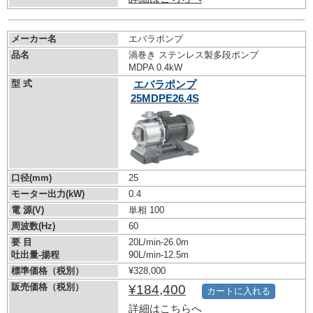
メーカー名
エバラポンプ
品名
渦巻き ステンレス製多段ポンプ
MDPA 0.4kW
型 式
エバラポンプ
25MDPE26.4S
口径(mm)
25
モーター出力(kW)
0.4
電 源(V)
単相 100
周波数(Hz)
60
要 目
20L/min-26.0m
吐出量-揚程
90L/min-12.5m
標準価格（税別）
¥328,000
販売価格（税別）
¥184,400
カートに入れる
詳細はこちらへ