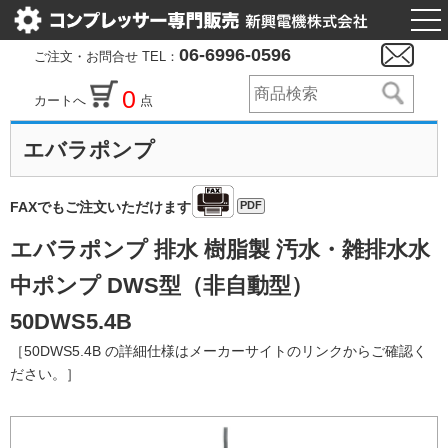
togg
nav
06-6996-0596
ご注文・お問合せ TEL：
0
カートへ
点
エバラポンプ
PDF
FAXでもご注文いただけます
エバラポンプ 排水 樹脂製 汚水・雑排水水
中ポンプ DWS型（非自動型）
50DWS5.4B
［50DWS5.4B の詳細仕様はメーカーサイトのリンクからご確認く
ださい。］