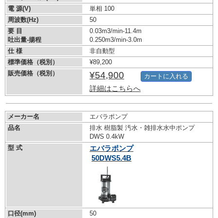
電 源(V)
単相 100
周波数(Hz)
50
要 目
0.03m3/min-11.4m
吐出量-揚程
0.250m3/min-3.0m
仕 様
非自動型
標準価格（税別）
¥89,200
販売価格（税別）
¥54,900
カートに入れる
詳細はこちらへ
メーカー名
エバラポンプ
品名
排水 樹脂製 汚水・雑排水水中ポンプ
DWS 0.4kW
型 式
エバラポンプ
50DWS5.4B
口径(mm)
50