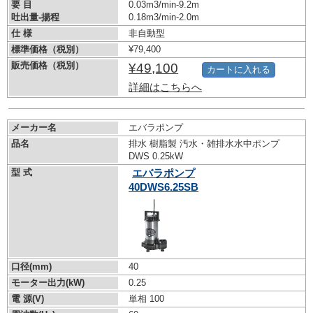
要 目
0.03m3/min-9.2m
吐出量-揚程
0.18m3/min-2.0m
仕 様
非自動型
標準価格（税別）
¥79,400
販売価格（税別）
¥49,100
カートに入れる
詳細はこちらへ
メーカー名
エバラポンプ
品名
排水 樹脂製 汚水・雑排水水中ポンプ
DWS 0.25kW
型 式
エバラポンプ
40DWS6.25SB
口径(mm)
40
モーター出力(kW)
0.25
電 源(V)
単相 100