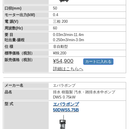
口径(mm)
50
モーター出力(kW)
0.4
電 源(V)
三相 200
周波数(Hz)
60
要 目
0.03m3/min-11.4m
吐出量-揚程
0.250m3/min-3.0m
仕 様
非自動型
標準価格（税別）
¥89,200
販売価格（税別）
¥54,900
カートに入れる
詳細はこちらへ
メーカー名
エバラポンプ
品名
排水 樹脂製 汚水・雑排水水中ポンプ
DWS 0.75kW
型 式
エバラポンプ
50DWS5.75B