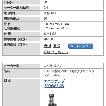
口径(mm)
50
モーター出力(kW)
0.4
電 源(V)
単相 100
周波数(Hz)
60
要 目
0.03m3/min-11.4m
吐出量-揚程
0.250m3/min-3.0m
仕 様
非自動型
標準価格（税別）
¥89,200
販売価格（税別）
¥54,900
カートに入れる
詳細はこちらへ
メーカー名
エバラポンプ
品名
排水 樹脂製 汚水・雑排水水中ポンプ
DWS 0.4kW
型 式
エバラポンプ
50DWS6.4B