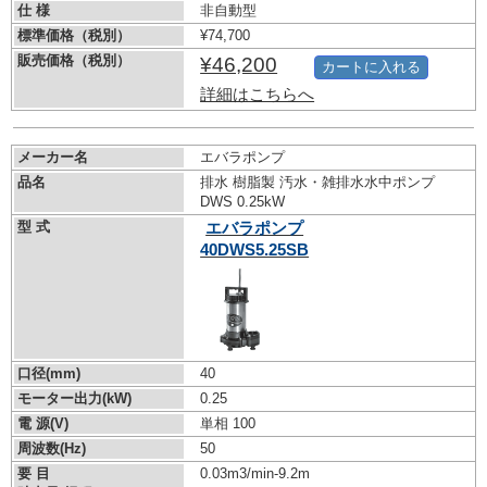
仕 様
非自動型
標準価格（税別）
¥74,700
販売価格（税別）
¥46,200
カートに入れる
詳細はこちらへ
メーカー名
エバラポンプ
品名
排水 樹脂製 汚水・雑排水水中ポンプ
DWS 0.25kW
型 式
エバラポンプ
40DWS5.25SB
口径(mm)
40
モーター出力(kW)
0.25
電 源(V)
単相 100
周波数(Hz)
50
要 目
0.03m3/min-9.2m