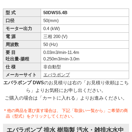
型 式
50DWS5.4B
口径
50(mm)
モーター出力
0.4 (kW)
電 源
三相 200 (V)
周波数
50 (Hz)
要 目
0.03m3/min-11.4m
吐出量-揚程
0.250m3/min-3.0m
仕 様
非自動型
メーカーサイト
エバラポンプ
エバラポンプ DWS
のお見積りは右の「お見積り依頼はこち
ら」よりお気軽にお申し出ください。
ご購入の場合は「カートに入れる」よりお進みください。
＊他の商品を選び直す場合は、 下記「取扱い一覧から」ご希望の商
品（型式）をクリックしてください。
エバラポンプ 排水 樹脂製 汚水・雑排水水中