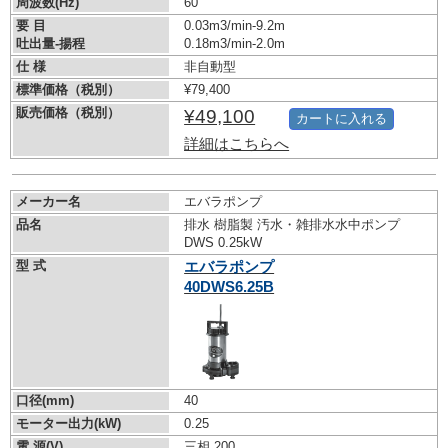
周波数(Hz)
60
要 目
0.03m3/min-9.2m
吐出量-揚程
0.18m3/min-2.0m
仕 様
非自動型
標準価格（税別）
¥79,400
販売価格（税別）
¥49,100
カートに入れる
詳細はこちらへ
メーカー名
エバラポンプ
品名
排水 樹脂製 汚水・雑排水水中ポンプ
DWS 0.25kW
型 式
エバラポンプ
40DWS6.25B
口径(mm)
40
モーター出力(kW)
0.25
電 源(V)
三相 200