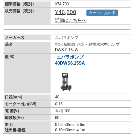
標準価格（税別）
¥74,700
販売価格（税別）
¥46,200
カートに入れる
詳細はこちらへ
メーカー名
エバラポンプ
品名
排水 樹脂製 汚水・雑排水水中ポンプ
DWS 0.15kW
型 式
エバラポンプ
40DWS6.15SA
口径(mm)
40
モーター出力(kW)
0.15
電 源(V)
単相 100
周波数(Hz)
60
要 目
0.03m3/min-6.6m
吐出量-揚程
0.10m3/min-4.1m