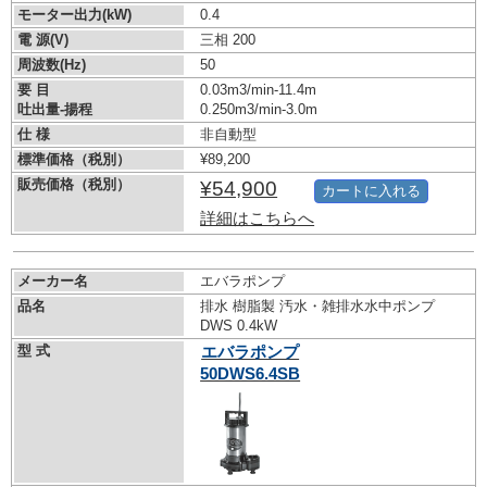
モーター出力(kW)
0.4
電 源(V)
三相 200
周波数(Hz)
50
要 目
0.03m3/min-11.4m
吐出量-揚程
0.250m3/min-3.0m
仕 様
非自動型
標準価格（税別）
¥89,200
販売価格（税別）
¥54,900
カートに入れる
詳細はこちらへ
メーカー名
エバラポンプ
品名
排水 樹脂製 汚水・雑排水水中ポンプ
DWS 0.4kW
型 式
エバラポンプ
50DWS6.4SB