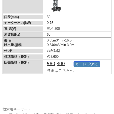
口径(mm)
50
モーター出力(kW)
0.75
電 源(V)
三相 200
周波数(Hz)
60
要 目
0.03m3/min-16.5m
吐出量-揚程
0.340m3/min-3.0m
仕 様
非自動型
標準価格（税別）
¥98,600
販売価格（税別）
¥60,800
カートに入れる
詳細はこちらへ
検索用キーワード