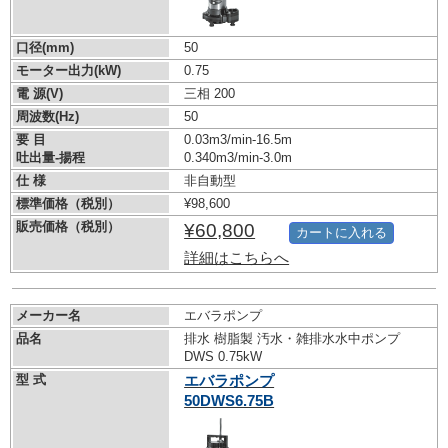
口径(mm)
50
モーター出力(kW)
0.75
電 源(V)
三相 200
周波数(Hz)
50
要 目
0.03m3/min-16.5m
吐出量-揚程
0.340m3/min-3.0m
仕 様
非自動型
標準価格（税別）
¥98,600
販売価格（税別）
¥60,800
カートに入れる
詳細はこちらへ
メーカー名
エバラポンプ
品名
排水 樹脂製 汚水・雑排水水中ポンプ
DWS 0.75kW
型 式
エバラポンプ
50DWS6.75B