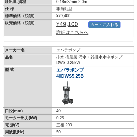
吐出量-揚程
0.18m3/min-2.0m
仕 様
非自動型
標準価格（税別）
¥79,400
販売価格（税別）
¥49,100
カートに入れる
詳細はこちらへ
メーカー名
エバラポンプ
品名
排水 樹脂製 汚水・雑排水水中ポンプ
DWS 0.25kW
型 式
エバラポンプ
40DWS5.25B
口径(mm)
40
モーター出力(kW)
0.25
電 源(V)
三相 200
周波数(Hz)
50