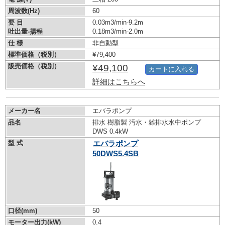
周波数(Hz)
60
要 目
0.03m3/min-9.2m
吐出量-揚程
0.18m3/min-2.0m
仕 様
非自動型
標準価格（税別）
¥79,400
販売価格（税別）
¥49,100
カートに入れる
詳細はこちらへ
メーカー名
エバラポンプ
品名
排水 樹脂製 汚水・雑排水水中ポンプ
DWS 0.4kW
型 式
エバラポンプ
50DWS5.4SB
口径(mm)
50
モーター出力(kW)
0.4