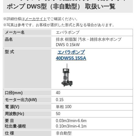
ポンプ DWS型（非自動型） 取扱い一覧
※詳細仕様は
メーカサイト
でご確認ください。
※写真は参考です。お客様が選択した形式と異なる場合があります。
メーカー名
エバラポンプ
品名
排水 樹脂製 汚水・雑排水水中ポンプ
DWS 0.15kW
型 式
エバラポンプ
40DWS5.15SA
口径(mm)
40
モーター出力(kW)
0.15
電 源(V)
単相 100
周波数(Hz)
50
要 目
0.03m3/min-6.6m
吐出量-揚程
0.10m3/min-4.1m
仕 様
非自動型