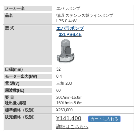
メーカー名
エバラポンプ
品名
循環 ステンレス製ラインポンプ
LPS 0.4kW
型 式
エバラポンプ
32LPS6.4E
口径(mm)
32
モーター出力(kW)
0.4
電 源(V)
三相 200
周波数(Hz)
60
要 目
20L/min-16.8m
吐出量-揚程
150L/min-8.6m
標準価格（税別）
¥260,000
販売価格（税別）
¥141,400
カートに入れる
詳細はこちらへ