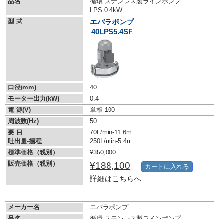
品名
循環 ステンレス製ラインポンプ
LPS 0.4kW
型 式
エバラポンプ
40LPS5.4SF
口径(mm)
40
モーター出力(kW)
0.4
電 源(V)
単相 100
周波数(Hz)
50
要 目
70L/min-11.6m
吐出量-揚程
250L/min-5.4m
標準価格（税別）
¥350,000
販売価格（税別）
¥188,100
カートに入れる
詳細はこちらへ
メーカー名
エバラポンプ
品名
循環 ステンレス製ラインポンプ