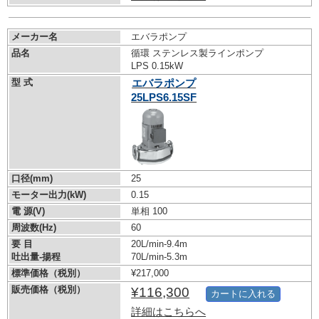
メーカー名
エバラポンプ
品名
循環 ステンレス製ラインポンプ
LPS 0.15kW
型 式
エバラポンプ
25LPS6.15SF
口径(mm)
25
モーター出力(kW)
0.15
電 源(V)
単相 100
周波数(Hz)
60
要 目
20L/min-9.4m
吐出量-揚程
70L/min-5.3m
標準価格（税別）
¥217,000
販売価格（税別）
¥116,300
カートに入れる
詳細はこちらへ