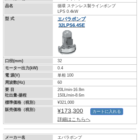
品名
循環 ステンレス製ラインポンプ
LPS 0.4kW
型 式
エバラポンプ
32LPS6.4SE
口径(mm)
32
モーター出力(kW)
0.4
電 源(V)
単相 100
周波数(Hz)
60
要 目
20L/min-16.8m
吐出量-揚程
150L/min-8.6m
標準価格（税別）
¥321,000
販売価格（税別）
¥173,300
カートに入れる
詳細はこちらへ
メーカー名
エバラポンプ