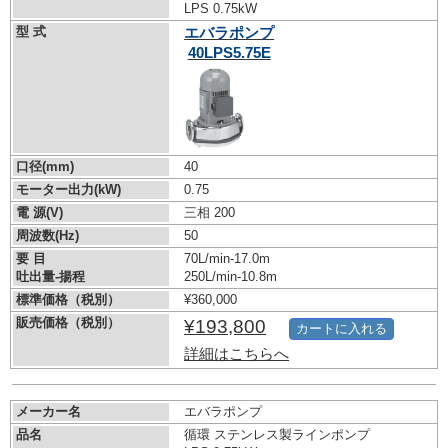
LPS 0.75kW
型 式
エバラポンプ
40LPS5.75E
口径(mm)
40
モーター出力(kW)
0.75
電 源(V)
三相 200
周波数(Hz)
50
要 目
70L/min-17.0m
吐出量-揚程
250L/min-10.8m
標準価格（税別）
¥360,000
販売価格（税別）
¥193,800
カートに入れる
詳細はこちらへ
メーカー名
エバラポンプ
品名
循環 ステンレス製ラインポンプ