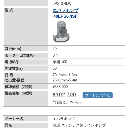
LPS 0.4kW
型 式
エバラポンプ
40LPS6.4SF
口径(mm)
40
モーター出力(kW)
0.4
電 源(V)
単相 100
周波数(Hz)
60
要 目
70L/min-11.3m
吐出量-揚程
250L/min-5.4m
標準価格（税別）
¥358,000
販売価格（税別）
¥192,700
カートに入れる
詳細はこちらへ
メーカー名
エバラポンプ
品名
循環 ステンレス製ラインポンプ