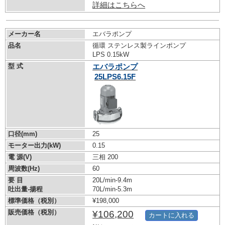
詳細はこちらへ
メーカー名
エバラポンプ
品名
循環 ステンレス製ラインポンプ
LPS 0.15kW
型 式
エバラポンプ
25LPS6.15F
口径(mm)
25
モーター出力(kW)
0.15
電 源(V)
三相 200
周波数(Hz)
60
要 目
20L/min-9.4m
吐出量-揚程
70L/min-5.3m
標準価格（税別）
¥198,000
販売価格（税別）
¥106,200
カートに入れる