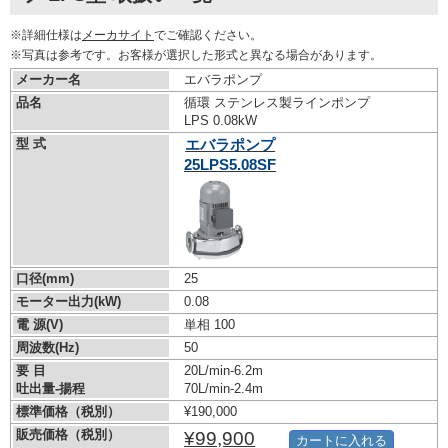
※詳細仕様は
メーカサイト
でご確認ください。
※写真は参考です。お客様が選択した形式と異なる場合があります。
メーカー名
エバラポンプ
品名
循環 ステンレス製ラインポンプ
LPS 0.08kW
型 式
エバラポンプ
25LPS5.08SF
口径(mm)
25
モーター出力(kW)
0.08
電 源(V)
単相 100
周波数(Hz)
50
要 目
20L/min-6.2m
吐出量-揚程
70L/min-2.4m
標準価格（税別）
¥190,000
販売価格（税別）
¥99,900
カートに入れる