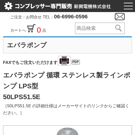
togg
nav
06-6996-0596
ご注文・お問合せ TEL：
0
カートへ
点
エバラポンプ
PDF
FAXでもご注文いただけます
エバラポンプ 循環 ステンレス製ラインポ
ンプ LPS型
50LPS51.5E
［50LPS51.5E の詳細仕様はメーカーサイトのリンクからご確認く
ださい。］