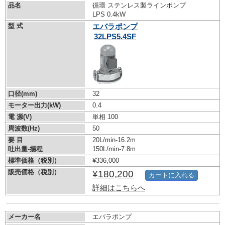
品名
循環 ステンレス製ラインポンプ
LPS 0.4kW
型 式
エバラポンプ
32LPS5.4SF
口径(mm)
32
モーター出力(kW)
0.4
電 源(V)
単相 100
周波数(Hz)
50
要 目
20L/min-16.2m
吐出量-揚程
150L/min-7.8m
標準価格（税別）
¥336,000
販売価格（税別）
¥180,200
カートに入れる
詳細はこちらへ
メーカー名
エバラポンプ