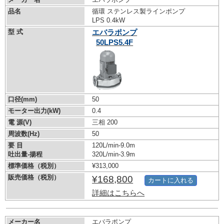
品名
循環 ステンレス製ラインポンプ
LPS 0.4kW
型 式
エバラポンプ
50LPS5.4F
口径(mm)
50
モーター出力(kW)
0.4
電 源(V)
三相 200
周波数(Hz)
50
要 目
120L/min-9.0m
吐出量-揚程
320L/min-3.9m
標準価格（税別）
¥313,000
販売価格（税別）
¥168,800
カートに入れる
詳細はこちらへ
メーカー名
エバラポンプ