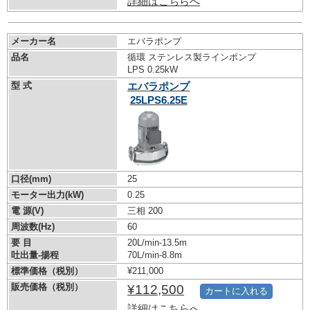
詳細はこちらへ
メーカー名
エバラポンプ
品名
循環 ステンレス製ラインポンプ
LPS 0.25kW
型 式
エバラポンプ
25LPS6.25E
口径(mm)
25
モーター出力(kW)
0.25
電 源(V)
三相 200
周波数(Hz)
60
要 目
20L/min-13.5m
吐出量-揚程
70L/min-8.8m
標準価格（税別）
¥211,000
販売価格（税別）
¥112,500
カートに入れる
詳細はこちらへ