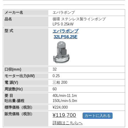
メーカー名
エバラポンプ
品名
循環 ステンレス製ラインポンプ
LPS 0.25kW
型 式
エバラポンプ
32LPS6.25E
口径(mm)
32
モーター出力(kW)
0.25
電 源(V)
三相 200
周波数(Hz)
60
要 目
40L/min-11.1m
吐出量-揚程
150L/min-5.0m
標準価格（税別）
¥224,000
販売価格（税別）
¥119,700
カートに入れる
詳細はこちらへ