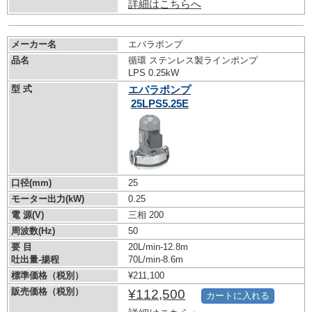
詳細はこちらへ
メーカー名
エバラポンプ
品名
循環 ステンレス製ラインポンプ
LPS 0.25kW
型 式
エバラポンプ
25LPS5.25E
口径(mm)
25
モーター出力(kW)
0.25
電 源(V)
三相 200
周波数(Hz)
50
要 目
20L/min-12.8m
吐出量-揚程
70L/min-8.6m
標準価格（税別）
¥211,100
販売価格（税別）
¥112,500
カートに入れる