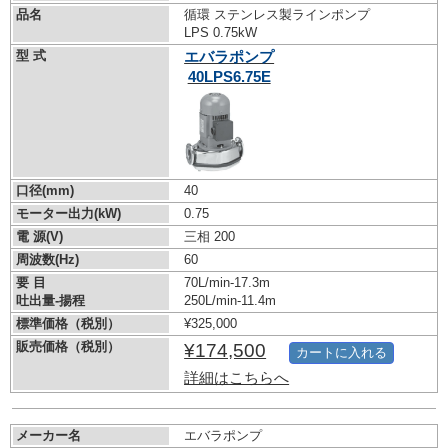
品名
循環 ステンレス製ラインポンプ
LPS 0.75kW
型 式
エバラポンプ
40LPS6.75E
口径(mm)
40
モーター出力(kW)
0.75
電 源(V)
三相 200
周波数(Hz)
60
要 目
70L/min-17.3m
吐出量-揚程
250L/min-11.4m
標準価格（税別）
¥325,000
販売価格（税別）
¥174,500
カートに入れる
詳細はこちらへ
メーカー名
エバラポンプ