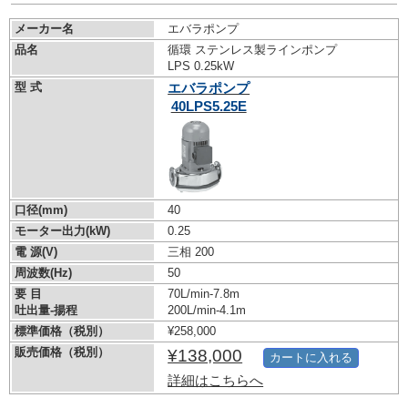
メーカー名
エバラポンプ
品名
循環 ステンレス製ラインポンプ
LPS 0.25kW
型 式
エバラポンプ
40LPS5.25E
口径(mm)
40
モーター出力(kW)
0.25
電 源(V)
三相 200
周波数(Hz)
50
要 目
70L/min-7.8m
吐出量-揚程
200L/min-4.1m
標準価格（税別）
¥258,000
販売価格（税別）
¥138,000
カートに入れる
詳細はこちらへ