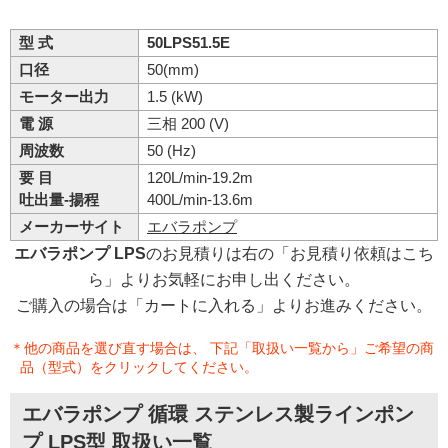
型 式
50LPS51.5E
口径
50(mm)
モーター出力
1.5 (kW)
電 源
三相 200 (V)
周波数
50 (Hz)
要 目
120L/min-19.2m
吐出量-揚程
400L/min-13.6m
メーカーサイト
エバラポンプ
エバラポンプ LPS
のお見積りは右の「お見積り依頼はこち
ら」よりお気軽にお申し出ください。
ご購入の場合は「カートに入れる」よりお進みください。
＊他の商品を選び直す場合は、 下記「取扱い一覧から」ご希望の商
品（型式）をクリックしてください。
エバラポンプ 循環 ステンレス製ラインポン
プ LPS型 取扱い一覧