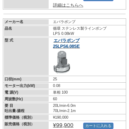
詳細はこちらへ
メーカー名
エバラポンプ
品名
循環 ステンレス製ラインポンプ
LPS 0.08kW
型 式
エバラポンプ
25LPS6.08SE
口径(mm)
25
モーター出力(kW)
0.08
電 源(V)
単相 100
周波数(Hz)
60
要 目
20L/min-6.0m
吐出量-揚程
70L/min-2.1m
標準価格（税別）
¥190,000
販売価格（税別）
¥99,900
カートに入れる