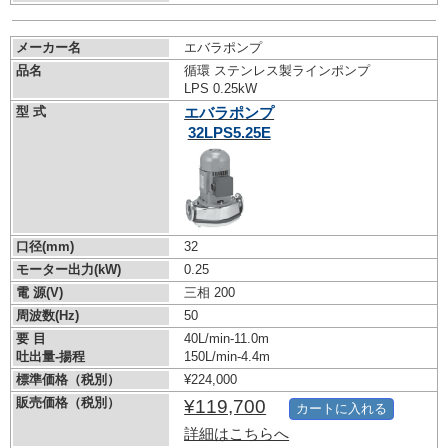
メーカー名
エバラポンプ
品名
循環 ステンレス製ラインポンプ
LPS 0.25kW
型 式
エバラポンプ
32LPS5.25E
口径(mm)
32
モーター出力(kW)
0.25
電 源(V)
三相 200
周波数(Hz)
50
要 目
40L/min-11.0m
吐出量-揚程
150L/min-4.4m
標準価格（税別）
¥224,000
販売価格（税別）
¥119,700
カートに入れる
詳細はこちらへ