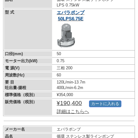
LPS 0.75kW
型 式
エバラポンプ
50LPS6.75E
口径(mm)
50
モーター出力(kW)
0.75
電 源(V)
三相 200
周波数(Hz)
60
要 目
120L/min-13.7m
吐出量-揚程
400L/min-6.2m
標準価格（税別）
¥354,000
販売価格（税別）
¥190,400
カートに入れる
詳細はこちらへ
メーカー名
エバラポンプ
品名
循環 ステンレス製ラインポンプ