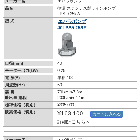
メーカー名
エバラポンプ
品名
循環 ステンレス製ラインポンプ
LPS 0.25kW
型 式
エバラポンプ
40LPS5.25SE
口径(mm)
40
モーター出力(kW)
0.25
電 源(V)
単相 100
周波数(Hz)
50
要 目
70L/min-7.8m
吐出量-揚程
200L/min-4.1m
標準価格（税別）
¥305,000
販売価格（税別）
¥163,100
カートに入れる
詳細はこちらへ
メーカー名
エバラポンプ