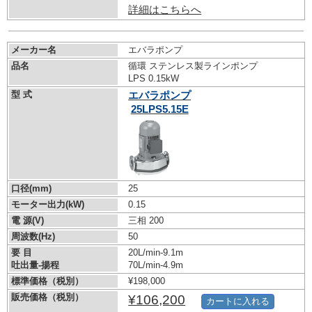
詳細はこちらへ
メーカー名
エバラポンプ
品名
循環 ステンレス製ラインポンプ
LPS 0.15kW
型 式
エバラポンプ
25LPS5.15E
口径(mm)
25
モーター出力(kW)
0.15
電 源(V)
三相 200
周波数(Hz)
50
要 目
20L/min-9.1m
吐出量-揚程
70L/min-4.9m
標準価格（税別）
¥198,000
販売価格（税別）
¥106,200
カートに入れる