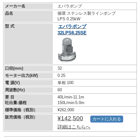
メーカー名
エバラポンプ
品名
循環 ステンレス製ラインポンプ
LPS 0.25kW
型 式
エバラポンプ
32LPS6.25SE
口径(mm)
32
モーター出力(kW)
0.25
電 源(V)
単相 100
周波数(Hz)
60
要 目
40L/min-11.1m
吐出量-揚程
150L/min-5.0m
標準価格（税別）
¥262,000
販売価格（税別）
¥142,500
カートに入れる
詳細はこちらへ