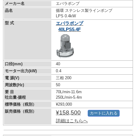
メーカー名
エバラポンプ
品名
循環 ステンレス製ラインポンプ
LPS 0.4kW
型 式
エバラポンプ
40LPS5.4F
口径(mm)
40
モーター出力(kW)
0.4
電 源(V)
三相 200
周波数(Hz)
50
要 目
70L/min-11.6m
吐出量-揚程
250L/min-5.4m
標準価格（税別）
¥293,000
販売価格（税別）
¥158,500
カートに入れる
詳細はこちらへ