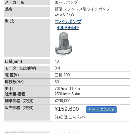
メーカー名
エバラポンプ
品名
循環 ステンレス製ラインポンプ
LPS 0.4kW
型 式
エバラポンプ
40LPS6.4F
口径(mm)
40
モーター出力(kW)
0.4
電 源(V)
三相 200
周波数(Hz)
60
要 目
70L/min-11.3m
吐出量-揚程
250L/min-5.4m
標準価格（税別）
¥296,000
販売価格（税別）
¥159,600
カートに入れる
詳細はこちらへ