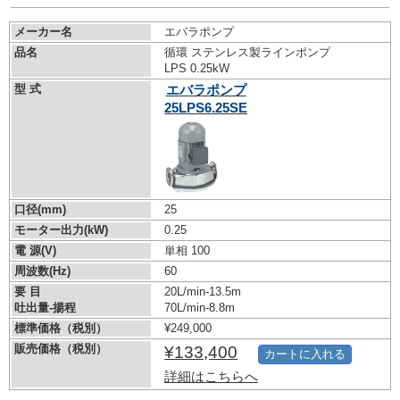
メーカー名
エバラポンプ
品名
循環 ステンレス製ラインポンプ
LPS 0.25kW
型 式
エバラポンプ
25LPS6.25SE
口径(mm)
25
モーター出力(kW)
0.25
電 源(V)
単相 100
周波数(Hz)
60
要 目
20L/min-13.5m
吐出量-揚程
70L/min-8.8m
標準価格（税別）
¥249,000
販売価格（税別）
¥133,400
カートに入れる
詳細はこちらへ