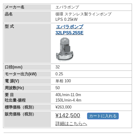
メーカー名
エバラポンプ
品名
循環 ステンレス製ラインポンプ
LPS 0.25kW
型 式
エバラポンプ
32LPS5.25SE
口径(mm)
32
モーター出力(kW)
0.25
電 源(V)
単相 100
周波数(Hz)
50
要 目
40L/min-11.0m
吐出量-揚程
150L/min-4.4m
標準価格（税別）
¥263,000
販売価格（税別）
¥142,500
カートに入れる
詳細はこちらへ