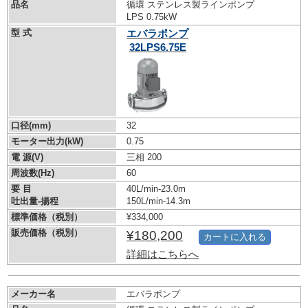
品名
循環 ステンレス製ラインポンプ
LPS 0.75kW
型 式
エバラポンプ
32LPS6.75E
口径(mm)
32
モーター出力(kW)
0.75
電 源(V)
三相 200
周波数(Hz)
60
要 目
40L/min-23.0m
吐出量-揚程
150L/min-14.3m
標準価格（税別）
¥334,000
販売価格（税別）
¥180,200
カートに入れる
詳細はこちらへ
メーカー名
エバラポンプ