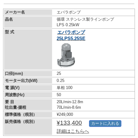
メーカー名
エバラポンプ
品名
循環 ステンレス製ラインポンプ
LPS 0.25kW
型 式
エバラポンプ
25LPS5.25SE
口径(mm)
25
モーター出力(kW)
0.25
電 源(V)
単相 100
周波数(Hz)
50
要 目
20L/min-12.8m
吐出量-揚程
70L/min-8.6m
標準価格（税別）
¥249,000
販売価格（税別）
¥133,400
カートに入れる
詳細はこちらへ