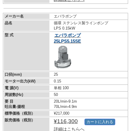
メーカー名
エバラポンプ
品名
循環 ステンレス製ラインポンプ
LPS 0.15kW
型 式
エバラポンプ
25LPS5.15SE
口径(mm)
25
モーター出力(kW)
0.15
電 源(V)
単相 100
周波数(Hz)
50
要 目
20L/min-9.1m
吐出量-揚程
70L/min-4.9m
標準価格（税別）
¥217,000
販売価格（税別）
¥116,300
カートに入れる
詳細はこちらへ