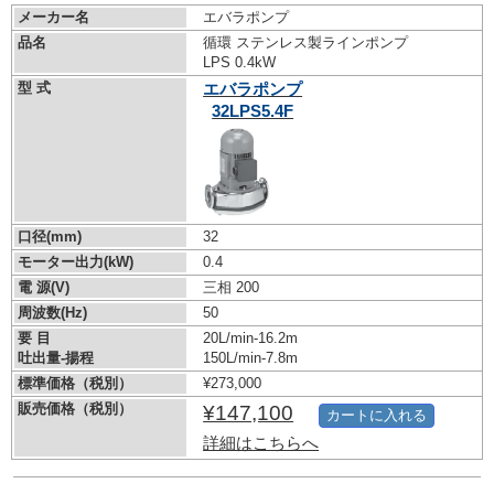
メーカー名
エバラポンプ
品名
循環 ステンレス製ラインポンプ
LPS 0.4kW
型 式
エバラポンプ
32LPS5.4F
口径(mm)
32
モーター出力(kW)
0.4
電 源(V)
三相 200
周波数(Hz)
50
要 目
20L/min-16.2m
吐出量-揚程
150L/min-7.8m
標準価格（税別）
¥273,000
販売価格（税別）
¥147,100
カートに入れる
詳細はこちらへ