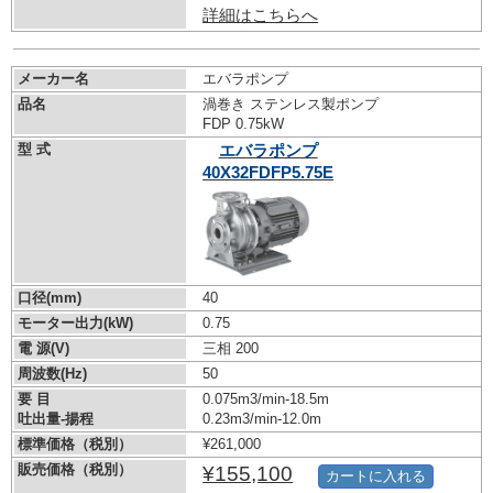
詳細はこちらへ
メーカー名
エバラポンプ
品名
渦巻き ステンレス製ポンプ
FDP 0.75kW
型 式
エバラポンプ
40X32FDFP5.75E
口径(mm)
40
モーター出力(kW)
0.75
電 源(V)
三相 200
周波数(Hz)
50
要 目
0.075m3/min-18.5m
吐出量-揚程
0.23m3/min-12.0m
標準価格（税別）
¥261,000
販売価格（税別）
¥155,100
カートに入れる