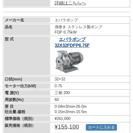
詳細はこちらへ
メーカー名
エバラポンプ
品名
渦巻き ステンレス製ポンプ
FDP 0.75kW
型 式
エバラポンプ
32X32FDFP6.75F
口径(mm)
32×32
モーター出力(kW)
0.75
電 源(V)
三相 200
周波数(Hz)
60
要 目
0.04m3/min-26.0m
吐出量-揚程
0.15m3/min-15.5m
標準価格（税別）
¥261,000
販売価格（税別）
¥155,100
カートに入れる