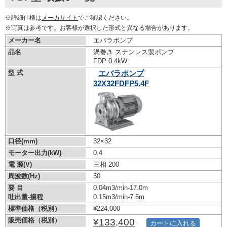
※詳細仕様は
メーカサイト
でご確認ください。
※写真は参考です。お客様が選択した形式と異なる場合があります。
メーカー名
エバラポンプ
品名
渦巻き ステンレス製ポンプ
FDP 0.4kW
型 式
エバラポンプ
32X32FDFP5.4F
口径(mm)
32×32
モーター出力(kW)
0.4
電 源(V)
三相 200
周波数(Hz)
50
要 目
0.04m3/min-17.0m
吐出量-揚程
0.15m3/min-7.5m
標準価格（税別）
¥224,000
販売価格（税別）
¥133,400
カートに入れる