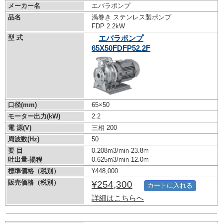
メーカー名
エバラポンプ
品名
渦巻き ステンレス製ポンプ
FDP 2.2kW
型 式
エバラポンプ
65X50FDFP52.2F
口径(mm)
65×50
モーター出力(kW)
2.2
電 源(V)
三相 200
周波数(Hz)
50
要 目
0.208m3/min-23.8m
吐出量-揚程
0.625m3/min-12.0m
標準価格（税別）
¥448,000
販売価格（税別）
¥254,300
カートに入れる
詳細はこちらへ