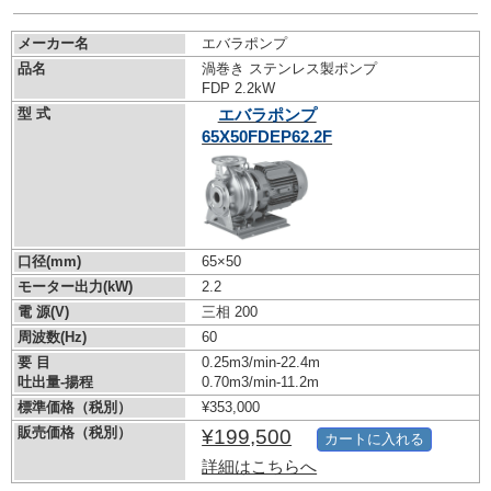
メーカー名
エバラポンプ
品名
渦巻き ステンレス製ポンプ
FDP 2.2kW
型 式
エバラポンプ
65X50FDEP62.2F
口径(mm)
65×50
モーター出力(kW)
2.2
電 源(V)
三相 200
周波数(Hz)
60
要 目
0.25m3/min-22.4m
吐出量-揚程
0.70m3/min-11.2m
標準価格（税別）
¥353,000
販売価格（税別）
¥199,500
カートに入れる
詳細はこちらへ