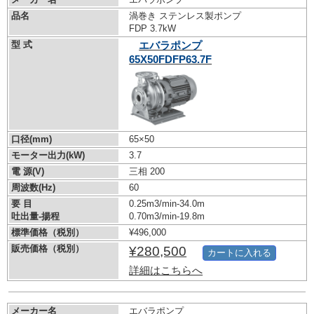
品名
渦巻き ステンレス製ポンプ
FDP 3.7kW
型 式
エバラポンプ
65X50FDFP63.7F
口径(mm)
65×50
モーター出力(kW)
3.7
電 源(V)
三相 200
周波数(Hz)
60
要 目
0.25m3/min-34.0m
吐出量-揚程
0.70m3/min-19.8m
標準価格（税別）
¥496,000
販売価格（税別）
¥280,500
カートに入れる
詳細はこちらへ
メーカー名
エバラポンプ