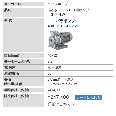
メーカー名
エバラポンプ
品名
渦巻き ステンレス製ポンプ
FDP 2.2kW
型 式
エバラポンプ
40X32FDGP62.2E
口径(mm)
40×32
モーター出力(kW)
2.2
電 源(V)
三相 200
周波数(Hz)
60
要 目
0.09m3/min-39.0m
吐出量-揚程
0.275m3/min-25.0m
標準価格（税別）
¥414,000
販売価格（税別）
¥247,400
カートに入れる
詳細はこちらへ