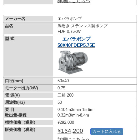
詳細はこちらへ
メーカー名
エバラポンプ
品名
渦巻き ステンレス製ポンプ
FDP 0.75kW
型 式
エバラポンプ
50X40FDEP5.75E
口径(mm)
50×40
モーター出力(kW)
0.75
電 源(V)
三相 200
周波数(Hz)
50
要 目
0.104m3/min-15.6m
吐出量-揚程
0.32m3/min-8.4m
標準価格（税別）
¥292,000
販売価格（税別）
¥164,200
カートに入れる
詳細はこちらへ