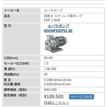
メーカー名
エバラポンプ
品名
渦巻き ステンレス製ポンプ
FDP 1.5kW
型 式
エバラポンプ
65X50FDEP51.5E
口径(mm)
65×50
モーター出力(kW)
1.5
電 源(V)
三相 200
周波数(Hz)
50
要 目
0.208m3/min-16.6m
吐出量-揚程
0.625m3/min-9.mm
標準価格（税別）
¥353,000
販売価格（税別）
¥199,500
カートに入れる
詳細はこちらへ