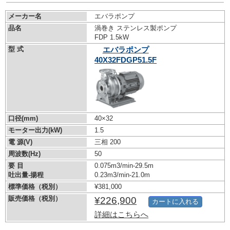
メーカー名
エバラポンプ
品名
渦巻き ステンレス製ポンプ
FDP 1.5kW
型 式
エバラポンプ
40X32FDGP51.5F
口径(mm)
40×32
モーター出力(kW)
1.5
電 源(V)
三相 200
周波数(Hz)
50
要 目
0.075m3/min-29.5m
吐出量-揚程
0.23m3/min-21.0m
標準価格（税別）
¥381,000
販売価格（税別）
¥226,900
カートに入れる
詳細はこちらへ