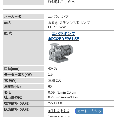
詳細はこちらへ
メーカー名
エバラポンプ
品名
渦巻き ステンレス製ポンプ
FDP 1.5kW
型 式
エバラポンプ
40X32FDFP61.5F
口径(mm)
40×32
モーター出力(kW)
1.5
電 源(V)
三相 200
周波数(Hz)
60
要 目
0.09m3/min-29.5m
吐出量-揚程
0.275m3/min-21.0m
標準価格（税別）
¥271,000
販売価格（税別）
¥160,800
カートに入れる