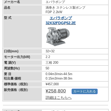
メーカー名
エバラポンプ
品名
渦巻き ステンレス製ポンプ
FDP 2.2kW
型 式
エバラポンプ
32X32FDGP52.2E
口径(mm)
32×32
モーター出力(kW)
2.2
電 源(V)
三相 200
周波数(Hz)
50
要 目
0.04m3/min-44.5m
吐出量-揚程
0.15m3/min-38.0m
標準価格（税別）
¥457,000
販売価格（税別）
¥258,800
カートに入れる
詳細はこちらへ