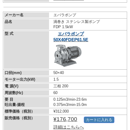
メーカー名
エバラポンプ
品名
渦巻き ステンレス製ポンプ
FDP 1.5kW
型 式
エバラポンプ
50X40FDEP61.5E
口径(mm)
50×40
モーター出力(kW)
1.5
電 源(V)
三相 200
周波数(Hz)
60
要 目
0.125m3/min-23.6m
吐出量-揚程
0.375m3/min-15.0m
標準価格（税別）
¥312,000
販売価格（税別）
¥176,700
カートに入れる
詳細はこちらへ