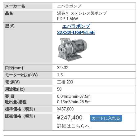
メーカー名
エバラポンプ
品名
渦巻き ステンレス製ポンプ
FDP 1.5kW
型 式
エバラポンプ
32X32FDGP51.5E
口径(mm)
32×32
モーター出力(kW)
1.5
電 源(V)
三相 200
周波数(Hz)
50
要 目
0.04m3/min-37.5m
吐出量-揚程
0.15m3/min-28.5m
標準価格（税別）
¥437,000
販売価格（税別）
¥247,400
カートに入れる
詳細はこちらへ