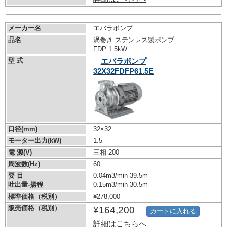
メーカー名
エバラポンプ
品名
渦巻き ステンレス製ポンプ
FDP 1.5kW
型 式
エバラポンプ
32X32FDFP61.5E
口径(mm)
32×32
モーター出力(kW)
1.5
電 源(V)
三相 200
周波数(Hz)
60
要 目
0.04m3/min-39.5m
吐出量-揚程
0.15m3/min-30.5m
標準価格（税別）
¥278,000
販売価格（税別）
¥164,200
カートに入れる
詳細はこちらへ