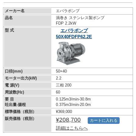
メーカー名
エバラポンプ
品名
渦巻き ステンレス製ポンプ
FDP 2.2kW
型 式
エバラポンプ
50X40FDFP62.2E
口径(mm)
50×40
モーター出力(kW)
2.2
電 源(V)
三相 200
周波数(Hz)
60
要 目
0.125m3/min-30.8m
吐出量-揚程
0.375m3/min-20.0m
標準価格（税別）
¥369,000
販売価格（税別）
¥208,700
カートに入れる
詳細はこちらへ