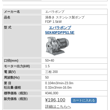
メーカー名
エバラポンプ
品名
渦巻き ステンレス製ポンプ
FDP 1.5kW
型 式
エバラポンプ
50X40FDFP51.5E
口径(mm)
50×40
モーター出力(kW)
1.5
電 源(V)
三相 200
周波数(Hz)
50
要 目
0.104m3/min-23.0m
吐出量-揚程
0.32m3/min-16.0m
標準価格（税別）
¥346,000
販売価格（税別）
¥196,100
カートに入れる
詳細はこちらへ