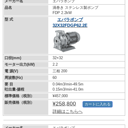
メーカー名
エバラポンプ
品名
渦巻き ステンレス製ポンプ
FDP 2.2kW
型 式
エバラポンプ
32X32FDGP62.2E
口径(mm)
32×32
モーター出力(kW)
2.2
電 源(V)
三相 200
周波数(Hz)
60
要 目
0.04m3/min-49.5m
吐出量-揚程
0.15m3/min-41.0m
標準価格（税別）
¥457,000
販売価格（税別）
¥258,800
カートに入れる
詳細はこちらへ
メーカー名
エバラポンプ