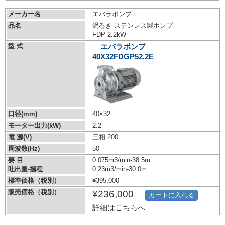
メーカー名
エバラポンプ
品名
渦巻き ステンレス製ポンプ
FDP 2.2kW
型 式
エバラポンプ
40X32FDGP52.2E
口径(mm)
40×32
モーター出力(kW)
2.2
電 源(V)
三相 200
周波数(Hz)
50
要 目
0.075m3/min-38.5m
吐出量-揚程
0.23m3/min-30.0m
標準価格（税別）
¥395,000
販売価格（税別）
¥236,000
カートに入れる
詳細はこちらへ