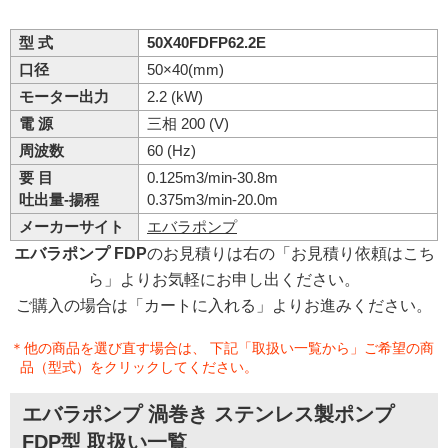
型 式
50X40FDFP62.2E
口径
50×40(mm)
モーター出力
2.2 (kW)
電 源
三相 200 (V)
周波数
60 (Hz)
要 目
0.125m3/min-30.8m
吐出量-揚程
0.375m3/min-20.0m
メーカーサイト
エバラポンプ
エバラポンプ FDP
のお見積りは右の「お見積り依頼はこち
ら」よりお気軽にお申し出ください。
ご購入の場合は「カートに入れる」よりお進みください。
＊他の商品を選び直す場合は、 下記「取扱い一覧から」ご希望の商
品（型式）をクリックしてください。
エバラポンプ 渦巻き ステンレス製ポンプ
FDP型 取扱い一覧