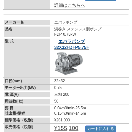
詳細はこちらへ
メーカー名
エバラポンプ
品名
渦巻き ステンレス製ポンプ
FDP 0.75kW
型 式
エバラポンプ
32X32FDFP5.75F
口径(mm)
32×32
モーター出力(kW)
0.75
電 源(V)
三相 200
周波数(Hz)
50
要 目
0.04m3/min-25.5m
吐出量-揚程
0.15m3/min-14.5m
標準価格（税別）
¥261,000
販売価格（税別）
¥155,100
カートに入れる