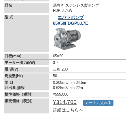
品名
渦巻き ステンレス製ポンプ
FDP 3.7kW
型 式
エバラポンプ
65X50FDGP53.7E
口径(mm)
65×50
モーター出力(kW)
3.7
電 源(V)
三相 200
周波数(Hz)
50
要 目
0.208m3/min-34.5m
吐出量-揚程
0.625m3/min-22m
標準価格（税別）
¥555,000
販売価格（税別）
¥314,700
カートに入れる
詳細はこちらへ