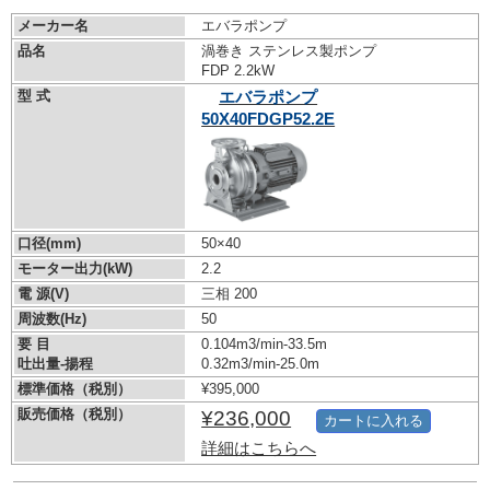
メーカー名
エバラポンプ
品名
渦巻き ステンレス製ポンプ
FDP 2.2kW
型 式
エバラポンプ
50X40FDGP52.2E
口径(mm)
50×40
モーター出力(kW)
2.2
電 源(V)
三相 200
周波数(Hz)
50
要 目
0.104m3/min-33.5m
吐出量-揚程
0.32m3/min-25.0m
標準価格（税別）
¥395,000
販売価格（税別）
¥236,000
カートに入れる
詳細はこちらへ